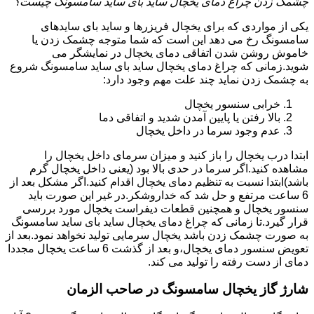
چشمک زدن چراغ دمای یخچال ساید بای ساید سامسونگ چیست؟
یکی از مواردی که برای یخچال فریزرها و ساید بای سایدهای
سامسونگ رخ می دهد این است که شما متوجه چشمک زدن یا
خاموش روشن شدن اتفاقی دمای یخچال در نمایشگر می
شوید.زمانی که چراغ دمای یخچال ساید بای ساید سامسونگ شروع
به چشمک زدن نماید چند علت مهم وجود دارد:
خرابی سنسور یخچال
بالا رفتن یا پایین آمدن شدید و اتفاقی دما
عدم وجود سرما در داخل یخچال
ابتدا درب یخچال را باز کنید و میزان سرمای داخل یخچال را
مشاهده کنید.اگر سرما در حدی بالا بود (یعنی داخل یخچال گرم
باشد)ابتدا نسبت به تنظیم دمای یخچال اقدام کنید.اگر مشکل بعد از
6 ساعت مرتفع و حل شد که خداروشکر.در غیر این صورت باید
سنسور یخچال و همچنین قطعات دیفراست یخچال مورد بررسی
قرار گیرد.تا زمانی که چراغ دمای یخچال ساید بای ساید سامسونگ
به صورت چشمک زدن باشد یخچال سرمایی تولید نخواهد نمود.بعد از
تعویض سنسور دمای یخچال،و بعد از گذشت 6 ساعت یخچال مجددا
دمای از دست رفته را تولید می کند.
شارژ گاز یخچال سامسونگ در صاحب الزمان