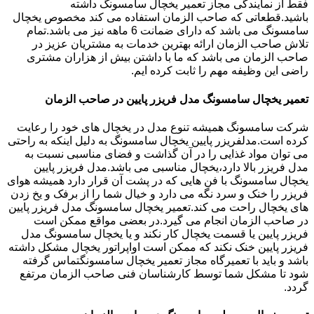
فقط از نمایندگی مجاز تعمیر یخچال سامسونگ داشته
باشید.قطعاتی که صاحب الزمان استفاده می کند مخصوص یخچال
سامسونگ می باشد که دارای ضمانت 6 ماهه نیز می باشد.تمام
تلاش صاحب الزمان ارائه بهترین خدمات به مشتریان عزیز در
صاحب الزمان می باشد که ما با داشتن بیش از هزاران مشتری
راضی این وظیفه مهم را ثابت کرده ایم.
تعمیر یخچال سامسونگ مدل فریزر پایین در صاحب الزمان
شرکت سامسونگ همیشه تنوع مدل در یخچال های خود را رعایت
کرده است.مدلفریزر پایین یخچال سامسونگ به دلیل اینکه به راحتی
می توان مواد غذایی را در آن گذاشت و فضای مناسبی نسبت به
مدل فریزر بالا دارد،یخچال مناسبی می باشد.مدل فریزر پایین
یخچال سامسونگ با فن هایی که در پشت آن قرار دارد همیشه هوای
فریزر را خنک و سرد نگه می دارد و خیال شما را از برفک و یخ زدن
های یخچال راحت می کند.تعمیر یخچال سامسونگ مدل فریزر پایین
در صاحب الزمان انجام می گیرد.در بعضی مواقع ممکن است
فریزر پایین یا قسمت یخچال کار نکند و یا یخچال سامسونگ مدل
فریزر پایین خنک نکند که ممکن است اواپراتور یخچال مشکل داشته
باشد و باید با تعمیرگاه مجاز تعمیر یخچال سامسونگتماس گرفته
شود تا مشکل شما توسط کارشناسان فنی صاحب الزمان مرتفع
گردد.