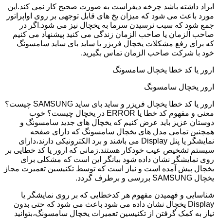
ایراد داشته باشد چرخه دیفراست به صورت صحیح کار نمی کند.این
مورد باعث می شود که میزان یخ های قابل توجهی بر روی اواپراتور
جمع شود که سبب نرسیدن سرما به یخچال نیز می شود.اگر در
صاحب الزمان یا صاحب الزمان زندگی می کنید پیشنهاد می کنیم
که برای رفع مشکلات یخچال فریزر یا ساید بای ساید سامسونگ
خود با شرکت صاحب الزمان تماس بگیرید.
ارور یا کد خطا یخچال سامسونگ
ارور یخچال سامسونگ
ارور یا کد خطا یخچال فریزر و ساید بای ساید SAMSUNG چیست؟
معنی و مفهوم کد خطا یا ERROR در یخچال چیست؟ خوب
دوستان عزیز باید عرض کنیم که یخچال های جدید سامسونگ و
همچنین تمامی مدل های یخچال سامسونگ که دارای صفحه
نمایشگر یا پنل Display می باشند و برد الکترونیکی دارند،دارای
سیستم تشخیص عیب خودکار هستند.زمانی که ارور یا کد خطایی بر
روی نمایشگر نشان داده شود بیانگر این است که مشکلی برای
یخچال پیش آمده است و نیاز است که توسط تکنیسین تعمیرت مجاز
یخچال SAMSUNG بررسی و برطرف گردد.
شناسایی و فهمیدن مفهوم هر کدخطایی که بر روی نمایشگر یا
Display یخچال نشان داده می شود باعث می شود که حتی بدون
نیاز به کمک گرفتن از تکنیسین تعمیرات یخچال سامسونگ،بتوانید