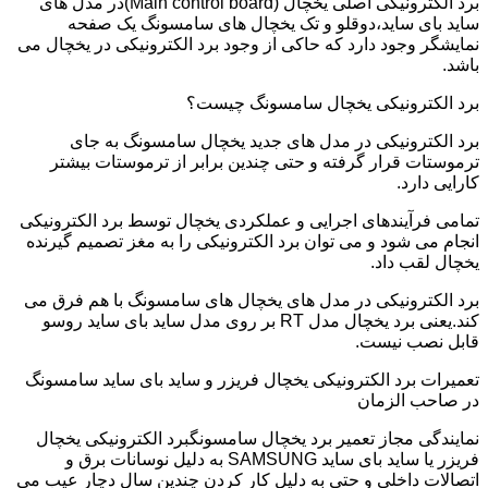
برد الکترونیکی اصلی یخچال (Main control board)در مدل های
ساید بای ساید،دوقلو و تک یخچال های سامسونگ یک صفحه
نمایشگر وجود دارد که حاکی از وجود برد الکترونیکی در یخچال می
باشد.
برد الکترونیکی یخچال سامسونگ چیست؟
برد الکترونیکی در مدل های جدید یخچال سامسونگ به جای
ترموستات قرار گرفته و حتی چندین برابر از ترموستات بیشتر
کارایی دارد.
تمامی فرآیندهای اجرایی و عملکردی یخچال توسط برد الکترونیکی
انجام می شود و می توان برد الکترونیکی را به مغز تصمیم گیرنده
یخچال لقب داد.
برد الکترونیکی در مدل های یخچال های سامسونگ با هم فرق می
کند.یعنی برد یخچال مدل RT بر روی مدل ساید بای ساید روسو
قابل نصب نیست.
تعمیرات برد الکترونیکی یخچال فریزر و ساید بای ساید سامسونگ
در صاحب الزمان
نمایندگی مجاز تعمیر برد یخچال سامسونگبرد الکترونیکی یخچال
فریزر یا ساید بای ساید SAMSUNG به دلیل نوسانات برق و
اتصالات داخلی و حتی به دلیل کار کردن چندین سال دچار عیب می