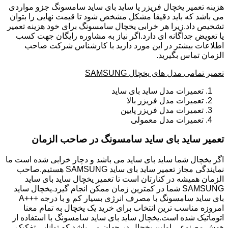
هزینه تعمیر یخچال فریزر یا ساید بای ساید سامسونگ جزو مواردی
می باشد که باید دقیقا مشکل مشخص شود تا قیمت نهایی را بتوان
تشخیص داد.زیرا هر خرابی یخچال سامسونگ برای خود هزینه تعمیر
یا تعویض جداگانه ای دارد.اگر نیاز به مشاوره رایگان جهت کسب
اطلاعات بیشتر در این مورد دارید با کارشناس شرکت صاحب
الزمان تماس بگیرید.
تعمیر تمامی مدل های یخچال SAMSUNG
تعمیرات مدل ساید بای ساید
تعمیرات مدل فریزر بالا
تعمیرات مدل فریزر پایین
تعمیرات مدل معمولی
تعمیر ساید بای ساید سامسونگ در صاحب الزمان
اگر یخچال شما ساید بای ساید می باشد و دچار خرابی شده است ما
نمایندگی مجاز تعمیر ساید بای ساید SAMSUNG هستیم.صاحب
الزمان همیشه در کنارتان است تا تعمیر یخچال ساید بای ساید
SAMSUNG شما در کمترین زمان ممکن انجام گیرد.یخچال ساید
بای ساید سامسونگ با مصرف انرژی بسیار کم و با درجه +++A
امروزه مناسب ترین انتخاب برای خرید یک یخچال به تمام معنا
اتوماتیک شده است.یخچال ساید بای ساید سامسونگ با استفاده از
هوش مصنوعی اولین یخچال در جهان می باشد که توانایی تفکیک