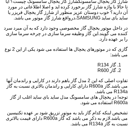
شارژ گاز یخچال سامسونگشارژ گاز یخچال سامسونگ چیست؟ آیا
تا حالا با واژه شارژ گاز برخورد کرده اید و اصلا اطلاعاتی در مورد
آن دارید؟ خوب دوستان عزیز منظور از شارژ گاز یخچال فریزر یا
ساید بای ساید SAMSUNG،درواقع شارژ گاز موتور می باشد.
در داخل موتور یخچال گاز مخصوصی وجود دارد که به آن مبرد سرد
کننده می گویند.این گاز وظیفه سرما سازی در چرخه سرما سازی
را بر عهده دارد.
گازی که در موتورهای یخچال ها استفاده می شود یکی از این 2 نوع
می باشد:
گاز R134
گاز R600
تفاوت اصلی که این 2 مدل گاز باهم دارند در کارایی و راندمان آنها
می باشد.گاز R600a دارای کارایی و راندمان بالاتری نسبت به گاز
R134a می باشد.
توجه! در یخچال های سامسونگ مدل ساید بای ساید اغلب از گاز
R600a استفاده می شود.
تشخیص اینکه کدام گاز باید به موتور تزریق شود بر عهده تکنیسین
می باشد.لازم به ذکر می باشد که گاز R600a دارای قیمت بالاتری
نسبت به گاز R134a می باشد.