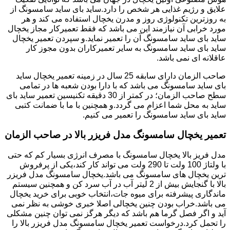
علایق و رژیم غذایی هر شخص را دارد.ساید بای ساید سامسونگ از
به روزترین تکنولوژی روز و مدرن یخچال استفاده می کند و هر
مورد خرابی آن نیازمند این می باشد که فقط تعمیرکار مجاز یخچال
ساید بای ساید سامسونگ آن را تعمیر نماید.و سپردن تعمیر یخچال
ساید بای ساید سامسونگ به سایر تعمیرکاران بدون مجوز کار
عاقلانه ای نمی باشد.
صاحب الزمان دارای سابقه 25 سال در زمینه تعمیر یخچال ساید
بای ساید سامسونگ می باشد که با دارا بودن شعبه ها در تمامی
سطح صاحب الزمان؛ در کمتر از 30 دقیقه تکنیسین تعمیر ساید بای
ساید به محل شما اعزام می گردد.و همچنین با ما با ضمانت کتبی
ساید بای ساید سامسونگ را تعمیر می کنیم.
تعمیر یخچال سامسونگ مدل فریزر بالا در صاحب الزمان
مدل فریز بالا یخچال سامسونگ با مصرف انرژی بسیار کم که حتی
با ولتاژ 100 ولت تا 290 ولت می تواند کار کند،یکی از پرفروش
ترین یخچال های سامسونگ می باشد.یخچال سامسونگ مدل فریزر
بالا با گنجایش بیش از 2 لیتر آب در آب سرد کن و همچنین سیستم
ماندگاری پیشرفته برای میوه جات،انتخاب خوبی برای خرید یخچال
می باشد.خراب بودن چنین یخچالی اصلا خبری خوشی به نظر نمی
آید و اگر فصل گرما هم باشد که دیگر هرگز نمی توان چنین مشکلی
را تحمل کرد.درخواست تعمیر یخچال سامسونگ مدل فریزر بالا را