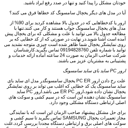
خودتان مشکل را پیدا کنید و تنها در صدد رفع ایراد باشید.
آیا در مدل های دیگر یخچال سامسونگ کد خطاها فرق می کنند؟
ارور یا کدخطاهایی که در جدول بالا مشاهده کردید برای 90% از
مدل های یخچال سامسونگ جواب هستند و کار می کنند.تنها با
مطالعه جدول بالا می توانید با علت و مشکلی که برای یخچال پیش
آمده است آشنا شوید.در نهایت در صورتی که از کد خطایی که بر
روی نمایشگر یخچال شما ظاهر شده است چیزی متوجه نشدید می
توانید با شماره تلفن 09194828760 تماس بگیرید.کارشناسان
شرکت صاحب الزمان به صورت 24 ساعته آماده ارائه خدمات و
پشتیبانی به مشتریان عزیز می باشند.
ارور PC ساید بای ساید سامسونگ
علت رخ دادن ارور PC ER یخچال سامسونگدر مدل ای ساید بای
ساید سامسونگ یک کد خطایی که اغلب می تواند بر روی نمایشگر
یخچال نشان داده شود،ارور ER PC می باشد.ارور PC ساید
سامسونگ نشان دهنده این است که در سیم کشی و سوکت های
اصلی ارتباطی دستگاه مشکلی وجود دارد.
برای حل مشکل پیشنهاد صاحب الزمان این است که با نمایندگی
مجاز تعمیرات یخچال SAMSUNG تماس بگیرید تا سیم کشی و
سوکت های اصلی برق و ارتباطی دستگاه مجددا بررسی گردد.
علت