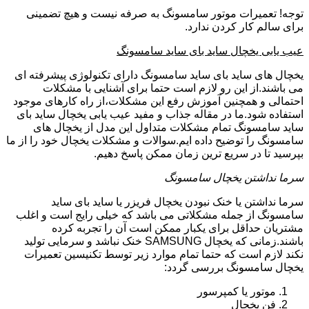
توجه! تعمیرات موتور سامسونگ به صرفه نیست و هیچ تضمینی
برای سالم کار کردن ندارد.
عیب یابی یخچال ساید بای ساید سامسونگ
یخچال های ساید بای ساید سامسونگ دارای تکنولوژی پیشرفته ای
می باشند.از این رو لازم است حتما برای آشنایی با مشکلات
احتمالی و همچنین آموزش رفع این مشکلات،از راه کارهای موجود
استفاده شود.ما در مقاله جذاب و مفید عیب یابی یخچال ساید بای
ساید سامسونگ تمام مشکلات متداول این مدل از یخچال های
سامسونگ را توضیح داده ایم.سوالات و مشکلات یخچال خود را از ما
بپرسید تا در سریع ترین زمان ممکن پاسخ دهیم.
سرما نداشتن یخچال سامسونگ
سرما نداشتن یا خنک نبودن یخچال فریزر یا ساید بای ساید
سامسونگ از جمله مشکلاتی می باشد که خیلی رایج است و اغلب
مشتریان حداقل برای یکبار ممکن است آن را تجربه کرده
باشند.زمانی که یخچال SAMSUNG خنک نباشد و سرمایی تولید
نکند لازم است که حتما تمام موارد زیر توسط تکنیسین تعمیرات
یخچال سامسونگ بررسی گردد:
موتور یا کمپرسور
فن یخچال