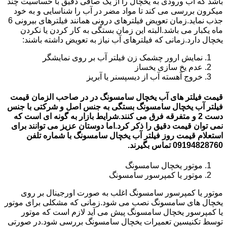
باشد که آب ورودی به یخچال را از یک صافی دقیق با حساسیت چند
میکرون بررسی می کند تا مواد مضر در آب را شناسایی و به خود
جذب نماید.زمان تعویض فیلترهای درونی همانند فیلترهای بیرونی 6
ماه یکبار می باشد.البته این زمان بستگی به کار کردن یا نکردن
یخچال دارد.زمانی که فیلترهای آب نیاز به تعویض داشته باشند:
نمایش ارور چشمک زن فیلتر آب بر روی نمایشگر
عدم یخ سازی یخساز
خروج آهسته آب از دیسپسنر یا آبریز
قیمت فیلتر های آب یخچال سامسونگ در در صاحب الزمان قیمت
فیلتر آب یخچال سامسونگ بستگی به جنس اصل و شرکتی با جنس
دست 2 و متفرقه فرق می کنند.شرایط بازار به گونه ای است که
نمی توان قیمت دقیق را ذکر کرد.اما دوستان عزیز می توانند برای
استعلام قیمت روز فیلتر آب یخچال سامسونگ با شماره تلفن
09194828760 تماس بگیرند.
موتور یخچال سامسونگ
موتور یا کمپرسور سامسونگ
موتور یا کمپرسور سامسونگ اغلب به صورت اورجینال بر روی
یخچال های سامسونگ نصب می شود.زمانی که مشکلی برای موتور
یا کمپرسور یخچال سامسونگ پیش می آید لازم است که موتور
توسط تکنیسین تعمیرات یخچال سامسونگ بررسی شود.در صورتی