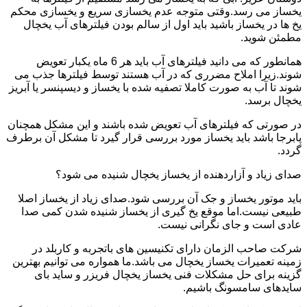
یخساز می رسد.وقتی متوجه عدم یخسازی سریع و یخسازی محکم
یخ ها در یخساز باشید باید اول از سالم بودن فیلترهای آب یخچال
مطمئن شوید.
همانطور که می دانید فیلترهای آب باید هر 6 ماه یکبار تعویض
شوند.زیرا املاح مضرری که در آب هستند توسط فیلترها جذب می
شوند تا آب به صورت کاملا تصفیه شده با یخساز و دیسپنسر یا آبریز
یخچال برسد.
در صورتی که فیلترهای آب تعویض شده باشند و این مشکل همچنان
پابرجا باشد باید یخساز مورد بررسی قرار گیرد تا مشکل آن برطرف
گردد.
صدای زیاد و آزاردهنده از یخساز یخچال شنیده می شود؟
باید موتور یخساز و جک آن بررسی شود.صدای زیاد از یخساز اصلا
طبیعی نیست.اما موقع یخ گیری از یخساز شنیده شدن کمی صدا
عادی است و جای نگرانی نیست.
شرکت صاحب الزمان دارای تکنیسین های باتجربه و کاربلد در
زمینه تعمیرات یخساز یخچال می باشد.ما همواره می توانیم بهترین
گزینه برای حل مشکلات فنی یخساز یخچال فریزر و ساید بای
سایدهای سامسونگ باشیم.