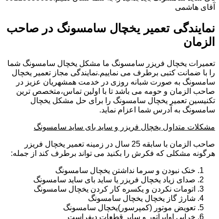
آقای هاشمی
نمایندگی تعمیر یخچال سامسونگ در صاحب
الزمان
تعمیرات یخچال فریزر سامسونگ ما مشکل یخچال سامسونگ شما
را با ضمانت کتبی برطرف می نماییم.نمایندگی مجاز تعمیر یخچال
سامسونگ به صورت شبانه روزی در خدمت همشهریان عزیز در
صاحب الزمان و حومه می باشد تا با اولین تماس،متخصص ترین
تکنیسین تعمیر یخچال سامسونگ را برای حل مشکل یخچال
سامسونگ به آدرس شما اعزام نماید.
مشکلات متداول یخچال فریزر و ساید بای ساید سامسونگ
صاحب الزمان با سابقه 25 سال در زمینه تعمیر یخچال فریزر
هرگونه مشکلی که فکرش را بکنید می تواند برطرف کند از جمله:
خنک نبودن و سرما نداشتن یخچال سامسونگ
صدای زیاد یخچال فریزر یا ساید بای ساید سامسونگ
اتومات نکردن و یکسره کار کردن یخچال سامسونگ
شارژ گاز یخچال یخچال سامسونگ
تعویض موتور (کمپرسور)یخچال سامسونگ
خرابی اواپراتور و سایر قطعات دیفراست