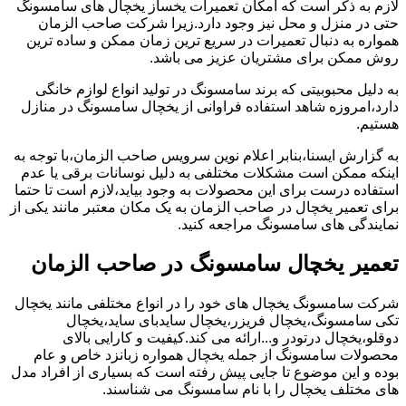
لازم به ذکر است که امکان تعمیرات یخساز یخچال های سامسونگ
حتی در منزل و محل نیز وجود دارد.زیرا شرکت صاحب الزمان
همواره به دنبال تعمیرات در سریع ترین زمان ممکن و ساده ترین
روش ممکن برای مشتریان عزیز می باشد.
به دلیل محبوبیتی که برند سامسونگ در تولید انواع لوازم خانگی
دارد،امروزه شاهد استفاده فراوانی از یخچال سامسونگ در منازل
هستیم.
به گزارش ایسنا،بنابر اعلام نوین سرویس صاحب الزمان،با توجه به
اینکه ممکن است مشکلات مختلفی به دلیل نوسانات برقی یا عدم
استفاده درست برای این محصولات به وجود بیاید،لازم است تا حتما
برای تعمیر یخچال در صاحب الزمان به یک مکان معتبر مانند یکی از
نمایندگی های سامسونگ مراجعه کنید.
تعمیر یخچال سامسونگ در صاحب الزمان
شرکت سامسونگ یخچال های خود را در انواع مختلفی مانند یخچال
تکی سامسونگ،یخچال فریزر،یخچال سایدبای ساید،یخچال
دوقلو،یخچال درتودر و...ارائه می کند.کیفیت و کارایی بالای
محصولات سامسونگ از جمله یخچال همواره زبانزد خاص و عام
بوده و این موضوع تا جایی پیش رفته است که بسیاری از افراد مدل
های مختلف یخچال را با نام سامسونگ می شناسند.