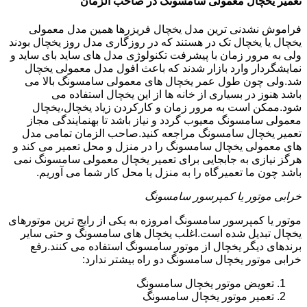
تعمیر یخچال معمولی سامسونگ در صاحب الزمان
فراموش نشدنی ترین مدل یخچال فریزرها همین مدل معمولی
یخچال یا یخچال تک در هستند که در روزگاری مدل روز یخچال بودند
ولی به مرور زمان با پیشرفت تکنولوژی مدل های ساید بای ساید و
نمایشگردار وارد بازار شدند که باعث افول مدل معمولی یخچال
شد.ولی چون طول عمر یخچال های معمولی سامسونگ بالا می
باشد هنوز در بسیاری از خانه ها از این یخچال استفاده می
شود.ممکن است به مرور زمان و کارکردن زیاد یخچال،یخچال
معمولی سامسونگ معیوب گردد و نیاز باشد تا بهنمایندگی مجاز
تعمیر یخچال سامسونگ مراجعه کنید.صاحب الزمان تمامی مدل
های معمولی یخچال سامسونگ را در منزل و محل تعمیر می کند و
هرگز نیازی به جابجایی برای تعمیر یخچال معمولی سامسونگ نمی
باشد چون ما تعمیرگاه را به منزل یا محل کار شما می آوریم.
خرابی موتور یا کمپرسور سامسونگ
موتور یا کمپرسور سامسونگ امروزه به یکی از رایج ترین موتورهای
یخچال تبدیل شده است.اغلب یخچال های سامسونگ و حتی سایر
برندهای دیگر یخچال از موتور سامسونگ استفاده می کنند.رفع
خرابی موتور یخچال سامسونگ دو راه بیشتر ندارد:
تعویض موتور یخچال سامسونگ
تعمیر موتور یخچال سامسونگ