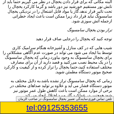
البته مکانی که برای قرار دادن یخچال در نظر می گیریم حتما باید از
تابش نور مستقیم خورشید نیز دور باشد و گرما کارکرد یخچال را
تحت تاثیر قرار ندهد.گاز یا مواد قابل اشتعال را در نزدیکی یخچال
سامسونگ نباید قرار داد زیرا ممکن است باعث ایجاد خطراتی
ازجمله آتش سوزی شود.
تراز بودن یخچال سامسونگ
توجه کنید که یخچال را درجایی صاف قرار دهید
شیب هایی که در کف منازل و آشپزخانه هنگام سرامیک کاری
توسط بنا ایجاد می شود می تواند در صورت عدم آگاهی مشکلاتی را
برای یخچال سامسونگ به وجود بیاورد.زمانی که یخچال سامسونگ
را در یک محیط نصب می کنید و قصد دارید از آن برای مصارف
مختلف استفاده کنید،حتماً یخچال را تراز کرده و از کیفیت و کارکرد
صحیح موتور دستگاه مطمئن شوید.
زمانی که یخچال سامسونگ تراز نشده باشد،به دلایل مختلف به
موتور دستگاه فشار می آید و علاوه بر تولید صداهای مختلف در
برخی از موارد ممکن است باعث کاهش طول عمر موتور نیز
شود.همچنین در عملکرد گاز مبرد اختلال ایجاد می کند.
تلفن تماس فوری
نمایندگی تعمیر یخچال سامسونگ در صاحب الزمان
منبع آب یخچال سامسونگ
tel:09125353655
شما می توانید از دستگاه تصفیه برای منبع آب یخچال خود استفاده