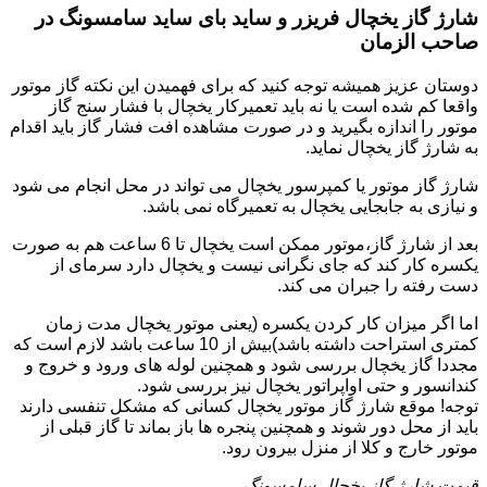
شارژ گاز یخچال فریزر و ساید بای ساید سامسونگ در
صاحب الزمان
دوستان عزیز همیشه توجه کنید که برای فهمیدن این نکته گاز موتور
واقعا کم شده است یا نه باید تعمیرکار یخچال با فشار سنج گاز
موتور را اندازه بگیرید و در صورت مشاهده افت فشار گاز باید اقدام
به شارژ گاز یخچال نماید.
شارژ گاز موتور یا کمپرسور یخچال می تواند در محل انجام می شود
و نیازی به جابجایی یخچال به تعمیرگاه نمی باشد.
بعد از شارژ گاز،موتور ممکن است یخچال تا 6 ساعت هم به صورت
یکسره کار کند که جای نگرانی نیست و یخچال دارد سرمای از
دست رفته را جبران می کند.
اما اگر میزان کار کردن یکسره (یعنی موتور یخچال مدت زمان
کمتری استراحت داشته باشد)بیش از 10 ساعت باشد لازم است که
مجددا گاز یخچال بررسی شود و همچنین لوله های ورود و خروج و
کندانسور و حتی اواپراتور یخچال نیز بررسی شود.
توجه! موقع شارژ گاز موتور یخچال کسانی که مشکل تنفسی دارند
باید از محل دور شوند و همچنین پنجره ها باز بماند تا گاز قبلی از
موتور خارج و کلا از منزل بیرون رود.
قیمت شارژ گاز یخچال سامسونگ