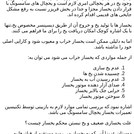
وجود یخ در هر یخچالی امری لازم است و یخچال های سامسونگ با
قرار دادن یخساز مجزا و جدا در بخش فریزر نسبت به رفع مشکل
جایخی های قدیمی اقدام کرده اند.
یخساز ها با تولید یخ و خروج آن از طریق دیسپنسر مخصوص یخ،تنها
با یک اشاره کوچک امکان دریافت یخ را برای ما فراهم می کنند.
اما به دلیلی ممکن است یخساز خراب و معیوب شود و کارایی اصلی
خود را نداشته باشد.
از جمله مواردی که یخساز خراب می شود می توان به:
عدم یخ سازی
چسبیده شدن یخ ها
عدم رسیدن آب به یخساز
صدای آزار دهنده موتور یخساز
خرابی جک بالابر یخساز
سوختن موتور یخساز
اشاره نمود.که بررسی تمامی موارد لازم به بازبینی توسط تکنیسین
تعمیرات یخساز یخچال سامسونگ می باشد.
علت یخسازی ضعیف و یخ نبستن محکم یخساز چیست؟
دوستان عزیز! آبی که به یخساز می رسد مستقیم از فیلترها به