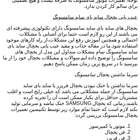
توجه! تعمیرات موتور سامسونگ به صرفه نیست و هیچ تضمینی
برای سالم کار کردن ندارد.
عیب یابی یخچال ساید بای ساید سامسونگ
یخچال های ساید بای ساید سامسونگ دارای تکنولوژی پیشرفته ای
می باشند.از این رو لازم است حتما برای آشنایی با مشکلات
احتمالی و همچنین آموزش رفع این مشکلات،از راه کارهای موجود
استفاده شود.ما در مقاله جذاب و مفید عیب یابی یخچال ساید بای
ساید سامسونگ تمام مشکلات متداول این مدل از یخچال های
سامسونگ را توضیح داده ایم.سوالات و مشکلات یخچال خود را از ما
بپرسید تا در سریع ترین زمان ممکن پاسخ دهیم.
سرما نداشتن یخچال سامسونگ
سرما نداشتن یا خنک نبودن یخچال فریزر یا ساید بای ساید
سامسونگ از جمله مشکلاتی می باشد که خیلی رایج است و اغلب
مشتریان حداقل برای یکبار ممکن است آن را تجربه کرده
باشند.زمانی که یخچال SAMSUNG خنک نباشد و سرمایی تولید
نکند لازم است که حتما تمام موارد زیر توسط تکنیسین تعمیرات
یخچال سامسونگ بررسی گردد:
موتور یا کمپرسور
فن یخچال
فن فریزر