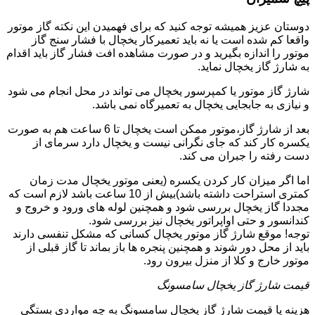
دوستان عزیز همیشه توجه کنید که برای فهمیدن این نکته گاز موتور
واقعا کم شده است یا نه باید تعمیرکار یخچال با فشار سنج گاز
موتور را اندازه بگیرید و در صورت مشاهده افت فشار گاز باید اقدام
به شارژ گاز یخچال نماید.
شارژ گاز موتور یا کمپرسور یخچال می تواند در محل انجام می شود
و نیازی به جابجایی یخچال به تعمیرگاه نمی باشد.
بعد از شارژ گاز،موتور ممکن است یخچال تا 6 ساعت هم به صورت
یکسره کار کند که جای نگرانی نیست و یخچال دارد سرمای از
دست رفته را جبران می کند.
اما اگر میزان کار کردن یکسره (یعنی موتور یخچال مدت زمان
کمتری استراحت داشته باشد)بیش از 10 ساعت باشد لازم است که
مجددا گاز یخچال بررسی شود و همچنین لوله های ورود و خروج و
کندانسور و حتی اواپراتور یخچال نیز بررسی شود.
توجه! موقع شارژ گاز موتور یخچال کسانی که مشکل تنفسی دارند
باید از محل دور شوند و همچنین پنجره ها باز بماند تا گاز قبلی از
موتور خارج و کلا از منزل بیرون رود.
قیمت شارژ گاز یخچال سامسونگ
هزینه یا قیمت شارژ گاز یخچال سامسونگ به چه مواردی بستگی