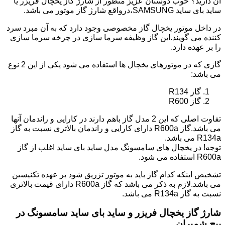
آن دارید؟ خوب دوستان عزیز منظور از شارژ گاز یخچال فریزر یا
ساید بای ساید SAMSUNG،درواقع شارژ گاز موتور می باشد.
در داخل موتور یخچال گاز مخصوصی وجود دارد که به آن مبرد سرد
کننده می گویند.این گاز وظیفه سرما سازی در چرخه سرما سازی
را بر عهده دارد.
گازی که در موتورهای یخچال ها استفاده می شود یکی از این 2 نوع
می باشد:
گاز R134
گاز R600
تفاوت اصلی که این 2 مدل گاز باهم دارند در کارایی و راندمان آنها
می باشد.گاز R600a دارای کارایی و راندمان بالاتری نسبت به گاز
R134a می باشد.
توجه! در یخچال های سامسونگ مدل ساید بای ساید اغلب از گاز
R600a استفاده می شود.
تشخیص اینکه کدام گاز باید به موتور تزریق شود بر عهده تکنیسین
می باشد.لازم به ذکر می باشد که گاز R600a دارای قیمت بالاتری
نسبت به گاز R134a می باشد.
شارژ گاز یخچال فریزر و ساید بای ساید سامسونگ در
پیچ شمیران