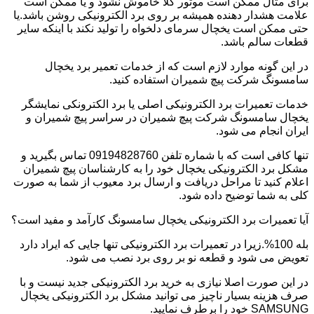
برای مثال ممکن است موتور کلا خاموش نشود و یا ممکن است
علامت هشدار دهنده همیشه بر روی برد الکترونیکی روشن باشد.یا
حتی ممکن است یخچال سرمای دلخواه را تولید نکند با اینکه سایر
قطعات سالم باشد.
در این گونه موارد لازم است که از خدمات تعمیر برد یخچال
سامسونگ شرکت پیچ شمیران استفاده کنید.
خدمات تعمیرات برد الکترونیکی اصلی یا برد الکترونکی نمایشگر
یخچال سامسونگ شرکت پیچ شمیران در سراسر پیچ شمیران و
ایران انجام می شود.
تنها کافی است که با شماره تلفن 09194828760 تماس بگیرید و
مشکل برد الکترونیکی یخچال خود را به کارشناسان پیچ شمیران
اعلام کنید تا مراحل دریافت و ارسال برد معیوب از شما به صورت
کلی به شما توضیح داده شود.
آیا تعمیرات برد الکترونیکی یخچال سامسونگ کارآمد و مفید است؟
بله 100%.زیرا در تعمیرات برد الکترونیکی تنها جایی که ایراد دارد
تعویض می شود و قطعه نو بر روی برد نصب می شود.
در این صورت اصلا نیازی به خرید برد الکترونیکی جدید نیست و با
صرف هزینه بسیار ناچیز می توانید مشکل برد الکترونیکی یخچال
SAMSUNG خود را برطرف نمایید.