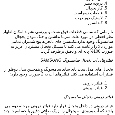
دریچه دمپر
گاز یخچال
قطعات دیفراست
لاستیک دور درب
کندانسور
تا زمانی که تمامی قطعات فوق تست و بررسی نشوند امکان اظهار
نظر قعطی در مورد علت سرما نداشتن و خنک نبودن یخچال
سامسونگ وجود ندارد.تکنیسین های باتجربه پیچ شمیران تمامی
موارد بالا را رعایت می کنند تا مشکل یخچال مشتریان عزیز به
صورت 100% پایه ای و دقیق برطرف گردد.
فیلترهای آب یخچال سامسونگ SAMSUNG
یخچال های مدل ساید بای ساید سامسونگ و همچنین مدل دوقلو از
فیلتر آب استفاده می کنند.فیلترهای آب به 2 صورت وجود دارد:
فیلتر درونی
فیلتر بیرونی
فیلتر درونی یخچال سامسونگ
فیلتر درونی در داخل یخچال قرار دارد.فیلتر درونی مرحله دوم می
باشد که آب ورودی به یخچال را از یک صافی دقیق با حساسیت چند