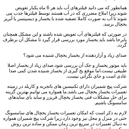
همانطور که می دانید فیلترهای آب باید هر 6 ماه یکبار تعویض
شوند.زیرا املاح مضرری که در آب هستند توسط فیلترها جذب می
شوند تا آب به صورت کاملا تصفیه شده با یخساز و دیسپنسر یا آبریز
یخچال برسد.
در صورتی که فیلترهای آب تعویض شده باشند و این مشکل همچنان
پابرجا باشد باید یخساز مورد بررسی قرار گیرد تا مشکل آن برطرف
گردد.
صدای زیاد و آزاردهنده از یخساز یخچال شنیده می شود؟
باید موتور یخساز و جک آن بررسی شود.صدای زیاد از یخساز اصلا
طبیعی نیست.اما موقع یخ گیری از یخساز شنیده شدن کمی صدا
عادی است و جای نگرانی نیست.
شرکت پیچ شمیران دارای تکنیسین های باتجربه و کاربلد در زمینه
تعمیرات یخساز یخچال می باشد.ما همواره می توانیم بهترین گزینه
برای حل مشکلات فنی یخساز یخچال فریزر و ساید بای سایدهای
سامسونگ باشیم.
لازم به ذکر است که امکان تعمیرات یخساز یخچال های سامسونگ
حتی در منزل و محل نیز وجود دارد.زیرا شرکت پیچ شمیران همواره
به دنبال تعمیرات در سریع ترین زمان ممکن و ساده ترین روش