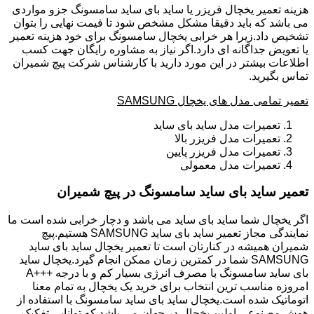
هزینه تعمیر یخچال فریزر یا ساید بای ساید سامسونگ جزو مواردی
می باشد که باید دقیقا مشکل مشخص شود تا قیمت نهایی را بتوان
تشخیص داد.زیرا هر خرابی یخچال سامسونگ برای خود هزینه تعمیر
یا تعویض جداگانه ای دارد.اگر نیاز به مشاوره رایگان جهت کسب
اطلاعات بیشتر در این مورد دارید با کارشناس شرکت پیچ شمیران
تماس بگیرید.
تعمیر تمامی مدل های یخچال SAMSUNG
تعمیرات مدل ساید بای ساید
تعمیرات مدل فریزر بالا
تعمیرات مدل فریزر پایین
تعمیرات مدل معمولی
تعمیر ساید بای ساید سامسونگ در پیچ شمیران
اگر یخچال شما ساید بای ساید می باشد و دچار خرابی شده است ما
نمایندگی مجاز تعمیر ساید بای ساید SAMSUNG هستیم.پیچ
شمیران همیشه در کنارتان است تا تعمیر یخچال ساید بای ساید
SAMSUNG شما در کمترین زمان ممکن انجام گیرد.یخچال ساید
بای ساید سامسونگ با مصرف انرژی بسیار کم و با درجه +++A
امروزه مناسب ترین انتخاب برای خرید یک یخچال به تمام معنا
اتوماتیک شده است.یخچال ساید بای ساید سامسونگ با استفاده از
هوش مصنوعی اولین یخچال در جهان می باشد که توانایی تفکیک