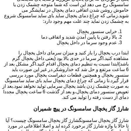
سامسونگ رخ می دهد این است که شما متوجه چشمک زدن یا
خاموش روشن شدن اتفاقی دمای یخچال در نمایشگر می
شوید.زمانی که چراغ دمای یخچال ساید بای ساید سامسونگ شروع
به چشمک زدن نماید چند علت مهم وجود دارد:
خرابی سنسور یخچال
بالا رفتن یا پایین آمدن شدید و اتفاقی دما
عدم وجود سرما در داخل یخچال
ابتدا درب یخچال را باز کنید و میزان سرمای داخل یخچال را
مشاهده کنید.اگر سرما در حدی بالا بود (یعنی داخل یخچال گرم
باشد)ابتدا نسبت به تنظیم دمای یخچال اقدام کنید.اگر مشکل بعد از
6 ساعت مرتفع و حل شد که خداروشکر.در غیر این صورت باید
سنسور یخچال و همچنین قطعات دیفراست یخچال مورد بررسی
قرار گیرد.تا زمانی که چراغ دمای یخچال ساید بای ساید سامسونگ
به صورت چشمک زدن باشد یخچال سرمایی تولید نخواهد نمود.بعد از
تعویض سنسور دمای یخچال،و بعد از گذشت 6 ساعت یخچال مجددا
دمای از دست رفته را تولید می کند.
شارژ گاز یخچال سامسونگ در پیچ شمیران
شارژ گاز یخچال سامسونگشارژ گاز یخچال سامسونگ چیست؟ آیا
تا حالا با واژه شارژ گاز برخورد کرده اید و اصلا اطلاعاتی در مورد