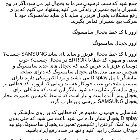
جمع شود که سبب نرسیدن سرما به یخچال نیز می شود.اگر در پیچ
شمیران یا پیچ شمیران زندگی می کنید پیشنهاد می کنیم که برای
رفع مشکلات یخچال فریزر یا ساید بای ساید سامسونگ خود با
شرکت پیچ شمیران تماس بگیرید.
ارور یا کد خطا یخچال سامسونگ
ارور یخچال سامسونگ
ارور یا کد خطا یخچال فریزر و ساید بای ساید SAMSUNG چیست؟
معنی و مفهوم کد خطا یا ERROR در یخچال چیست؟ خوب
دوستان عزیز باید عرض کنیم که یخچال های جدید سامسونگ و
همچنین تمامی مدل های یخچال سامسونگ که دارای صفحه
نمایشگر یا پنل Display می باشند و برد الکترونیکی دارند،دارای
سیستم تشخیص عیب خودکار هستند.زمانی که ارور یا کد خطایی بر
روی نمایشگر نشان داده شود بیانگر این است که مشکلی برای
یخچال پیش آمده است و نیاز است که توسط تکنیسین تعمیرت مجاز
یخچال SAMSUNG بررسی و برطرف گردد.
شناسایی و فهمیدن مفهوم هر کدخطایی که بر روی نمایشگر یا
Display یخچال نشان داده می شود باعث می شود که حتی بدون
نیاز به کمک گرفتن از تکنیسین تعمیرات یخچال سامسونگ،بتوانید
خودتان مشکل را پیدا کنید و تنها در صدد رفع ایراد باشید.