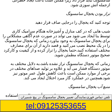
سامسونگ نباید قرار داد زیرا ممکن است باعث ایجاد خطراتی
ازجمله آتش سوزی شود.
تراز بودن یخچال سامسونگ
توجه کنید که یخچال را درجایی صاف قرار دهید
شیب هایی که در کف منازل و آشپزخانه هنگام سرامیک کاری
توسط بنا ایجاد می شود می تواند در صورت عدم آگاهی مشکلاتی را
برای یخچال سامسونگ به وجود بیاورد.زمانی که یخچال سامسونگ
را در یک محیط نصب می کنید و قصد دارید از آن برای مصارف
مختلف استفاده کنید،حتماً یخچال را تراز کرده و از کیفیت و کارکرد
صحیح موتور دستگاه مطمئن شوید.
زمانی که یخچال سامسونگ تراز نشده باشد،به دلایل مختلف به
موتور دستگاه فشار می آید و علاوه بر تولید صداهای مختلف در
برخی از موارد ممکن است باعث کاهش طول عمر موتور نیز
شود.همچنین در عملکرد گاز مبرد اختلال ایجاد می کند.
منبع آب یخچال سامسونگ
شما می توانید از دستگاه تصفیه برای منبع آب یخچال خود استفاده
تلفن تماس فوری
نمایندگی تعمیر یخچال سامسونگ در پیچ شمیران
کنید
tel:09125353655
در دفترچه راهنمای یخچال سامسونگ قسمت ویژه ای به منبع آب