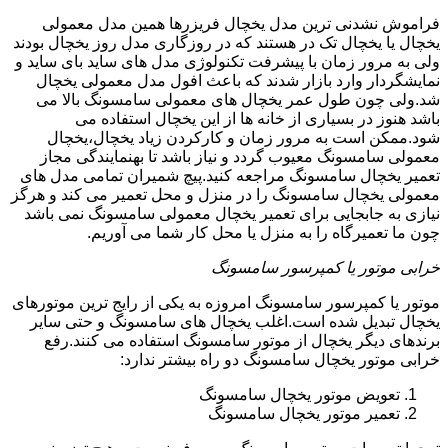
فراموش نشدنی ترین مدل یخچال فریزرها همین مدل معمولی
یخچال یا یخچال تک در هستند که در روزگاری مدل روز یخچال بودند
ولی به مرور زمان با پیشرفت تکنولوژی مدل های ساید بای ساید و
نمایشگردار وارد بازار شدند که باعث افول مدل معمولی یخچال
شد.ولی چون طول عمر یخچال های معمولی سامسونگ بالا می
باشد هنوز در بسیاری از خانه ها از این یخچال استفاده می
شود.ممکن است به مرور زمان و کارکردن زیاد یخچال،یخچال
معمولی سامسونگ معیوب گردد و نیاز باشد تا بهنمایندگی مجاز
تعمیر یخچال سامسونگ مراجعه کنید.پیچ شمیران تمامی مدل های
معمولی یخچال سامسونگ را در منزل و محل تعمیر می کند و هرگز
نیازی به جابجایی برای تعمیر یخچال معمولی سامسونگ نمی باشد
چون ما تعمیرگاه را به منزل یا محل کار شما می آوریم.
خرابی موتور یا کمپرسور سامسونگ
موتور یا کمپرسور سامسونگ امروزه به یکی از رایج ترین موتورهای
یخچال تبدیل شده است.اغلب یخچال های سامسونگ و حتی سایر
برندهای دیگر یخچال از موتور سامسونگ استفاده می کنند.رفع
خرابی موتور یخچال سامسونگ دو راه بیشتر ندارد:
تعویض موتور یخچال سامسونگ
تعمیر موتور یخچال سامسونگ