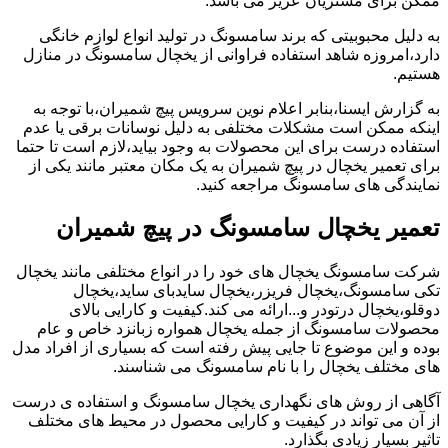
ممکن برای مشتریان عزیز می باشد.
به دلیل محبوبیتی که برند سامسونگ در تولید انواع لوازم خانگی
دارد،امروزه شاهد استفاده فراوانی از یخچال سامسونگ در منازل
هستیم.
به گزارش ایسنا،بنابر اعلام نوین سرویس پیچ شمیران،با توجه به
اینکه ممکن است مشکلات مختلفی به دلیل نوسانات برقی یا عدم
استفاده درست برای این محصولات به وجود بیاید،لازم است تا حتما
برای تعمیر یخچال در پیچ شمیران به یک مکان معتبر مانند یکی از
نمایندگی های سامسونگ مراجعه کنید.
تعمیر یخچال سامسونگ در پیچ شمیران
شرکت سامسونگ یخچال های خود را در انواع مختلفی مانند یخچال
تکی سامسونگ،یخچال فریزر،یخچال سایدبای ساید،یخچال
دوقلو،یخچال درتودر و...ارائه می کند.کیفیت و کارایی بالای
محصولات سامسونگ از جمله یخچال همواره زبانزد خاص و عام
بوده و این موضوع تا جایی پیش رفته است که بسیاری از افراد مدل
های مختلف یخچال را با نام سامسونگ می شناسند.
آگاهی از روش های نگهداری یخچال سامسونگ و استفاده ی درست
از آن می تواند در کیفیت و کارایی محصول در محیط های مختلف
تاثیر بسیار زیادی بگذارد.