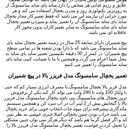
علایق و رژیم غذایی هر شخص را دارد.ساید بای ساید سامسونگ از
به روزترین تکنولوژی روز و مدرن یخچال استفاده می کند و هر
مورد خرابی آن نیازمند این می باشد که فقط تعمیرکار مجاز یخچال
ساید بای ساید سامسونگ آن را تعمیر نماید.و سپردن تعمیر یخچال
ساید بای ساید سامسونگ به سایر تعمیرکاران بدون مجوز کار
عاقلانه ای نمی باشد.
پیچ شمیران دارای سابقه 25 سال در زمینه تعمیر یخچال ساید بای
ساید سامسونگ می باشد که با دارا بودن شعبه ها در تمامی سطح
پیچ شمیران؛ در کمتر از 30 دقیقه تکنیسین تعمیر ساید بای ساید به
محل شما اعزام می گردد.و همچنین با ما با ضمانت کتبی ساید بای
ساید سامسونگ را تعمیر می کنیم.
تعمیر یخچال سامسونگ مدل فریزر بالا در پیچ شمیران
مدل فریز بالا یخچال سامسونگ با مصرف انرژی بسیار کم که حتی
با ولتاژ 100 ولت تا 290 ولت می تواند کار کند،یکی از پرفروش
ترین یخچال های سامسونگ می باشد.یخچال سامسونگ مدل فریزر
بالا با گنجایش بیش از 2 لیتر آب در آب سرد کن و همچنین سیستم
ماندگاری پیشرفته برای میوه جات،انتخاب خوبی برای خرید یخچال
می باشد.خراب بودن چنین یخچالی اصلا خبری خوشی به نظر نمی
آید و اگر فصل گرما هم باشد که دیگر هرگز نمی توان چنین مشکلی
را تحمل کرد.درخواست تعمیر یخچال سامسونگ مدل فریزر بالا را