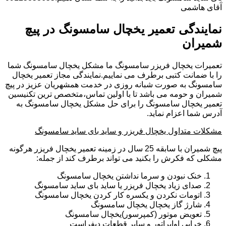
آقای هاشمی
نمایندگی تعمیر یخچال سامسونگ در پیچ
شمیران
تعمیرات یخچال فریزر سامسونگ ما مشکل یخچال سامسونگ شما
را با ضمانت کتبی برطرف می نماییم.نمایندگی مجاز تعمیر یخچال
سامسونگ به صورت شبانه روزی در خدمت همشهریان عزیز در پیچ
شمیران و حومه می باشد تا با اولین تماس،متخصص ترین تکنیسین
تعمیر یخچال سامسونگ را برای حل مشکل یخچال سامسونگ به
آدرس شما اعزام نماید.
مشکلات متداول یخچال فریزر و ساید بای ساید سامسونگ
پیچ شمیران با سابقه 25 سال در زمینه تعمیر یخچال فریزر هرگونه
مشکلی که فکرش را بکنید می تواند برطرف کند از جمله:
خنک نبودن و سرما نداشتن یخچال سامسونگ
صدای زیاد یخچال فریزر یا ساید بای ساید سامسونگ
اتومات نکردن و یکسره کار کردن یخچال سامسونگ
شارژ گاز یخچال یخچال سامسونگ
تعویض موتور (کمپرسور)یخچال سامسونگ
خرابی اواپراتور و سایر قطعات دیفراست