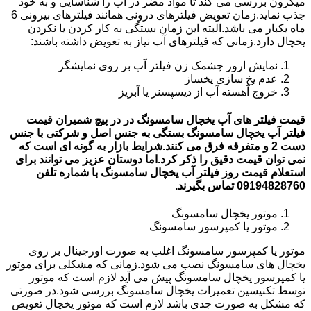
میکرون بررسی می کند تا مواد مضر در آب را شناسایی و به خود
جذب نماید.زمان تعویض فیلترهای درونی همانند فیلترهای بیرونی 6
ماه یکبار می باشد.البته این زمان بستگی به کار کردن یا نکردن
یخچال دارد.زمانی که فیلترهای آب نیاز به تعویض داشته باشند:
نمایش ارور چشمک زن فیلتر آب بر روی نمایشگر
عدم یخ سازی یخساز
خروج آهسته آب از دیسپسنر یا آبریز
قیمت فیلتر های آب یخچال سامسونگ در در پیچ شمیران قیمت
فیلتر آب یخچال سامسونگ بستگی به جنس اصل و شرکتی با جنس
دست 2 و متفرقه فرق می کنند.شرایط بازار به گونه ای است که
نمی توان قیمت دقیق را ذکر کرد.اما دوستان عزیز می توانند برای
استعلام قیمت روز فیلتر آب یخچال سامسونگ با شماره تلفن
09194828760 تماس بگیرند.
موتور یخچال سامسونگ
موتور یا کمپرسور سامسونگ
موتور یا کمپرسور سامسونگ اغلب به صورت اورجینال بر روی
یخچال های سامسونگ نصب می شود.زمانی که مشکلی برای موتور
یا کمپرسور یخچال سامسونگ پیش می آید لازم است که موتور
توسط تکنیسین تعمیرات یخچال سامسونگ بررسی شود.در صورتی
که مشکل به صورت جدی باشد لازم است که موتور یخچال تعویض