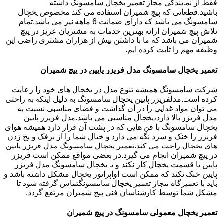
فقط از نمایندگی مجاز تعمیر یخچال سامسونگ داشته
باشید.قطعاتی که پیچ شمیران استفاده می کند مخصوص یخچال
سامسونگ می باشد که دارای ضمانت 6 ماهه نیز می باشد.تمام
تلاش پیچ شمیران ارائه بهترین خدمات به مشتریان عزیز در پیچ
شمیران می باشد که ما با داشتن بیش از هزاران مشتری راضی این
وظیفه مهم را ثابت کرده ایم.
تعمیر یخچال سامسونگ مدل فریزر پایین در پیچ شمیران
شرکت سامسونگ همیشه تنوع مدل در یخچال های خود را رعایت
کرده است.مدلفریزر پایین یخچال سامسونگ به دلیل اینکه به راحتی
می توان مواد غذایی را در آن گذاشت و فضای مناسبی نسبت به
مدل فریزر بالا دارد،یخچال مناسبی می باشد.مدل فریزر پایین
یخچال سامسونگ با فن هایی که در پشت آن قرار دارد همیشه هوای
فریزر را خنک و سرد نگه می دارد و خیال شما را از برفک و یخ زدن
های یخچال راحت می کند.تعمیر یخچال سامسونگ مدل فریزر پایین
در پیچ شمیران انجام می گیرد.در بعضی مواقع ممکن است فریزر
پایین یا قسمت یخچال کار نکند و یا یخچال سامسونگ مدل فریزر
پایین خنک نکند که ممکن است اواپراتور یخچال مشکل داشته باشد و
باید با تعمیرگاه مجاز تعمیر یخچال سامسونگتماس گرفته شود تا
مشکل شما توسط کارشناسان فنی پیچ شمیران مرتفع گردد.
تعمیر یخچال معمولی سامسونگ در پیچ شمیران