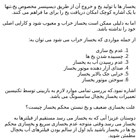
یخساز ها با تولید یخ و خروج آن از طریق دیسپنسر مخصوص یخ،تنها
با یک اشاره کوچک امکان دریافت یخ را برای ما فراهم می کنند.
اما به دلیلی ممکن است یخساز خراب و معیوب شود و کارایی اصلی
خود را نداشته باشد.
از جمله مواردی که یخساز خراب می شود می توان به:
عدم یخ سازی
چسبیده شدن یخ ها
عدم رسیدن آب به یخساز
صدای آزار دهنده موتور یخساز
خرابی جک بالابر یخساز
سوختن موتور یخساز
اشاره نمود.که بررسی تمامی موارد لازم به بازبینی توسط تکنیسین
تعمیرات یخساز یخچال سامسونگ می باشد.
علت یخسازی ضعیف و یخ نبستن محکم یخساز چیست؟
دوستان عزیز! آبی که به یخساز می رسد مستقیم از فیلترها به
یخساز می رسد.وقتی متوجه عدم یخسازی سریع و یخسازی محکم
یخ ها در یخساز باشید باید اول از سالم بودن فیلترهای آب یخچال
مطمئن شوید.