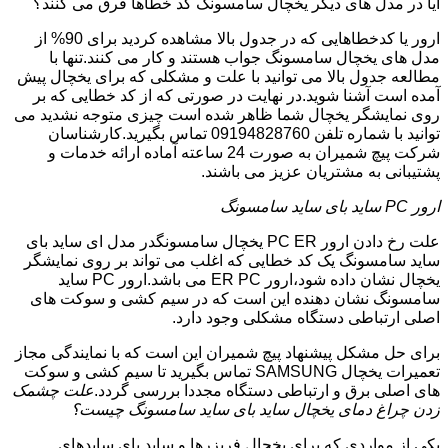
آیا در مدل های دیگر یخچال سامسونگ کد خطاها فرق می کنند؟
ارور یا کدخطاهایی که در جدول بالا مشاهده کردید برای 90% از
مدل های یخچال سامسونگ جواب هستند و کار می کنند.تنها با
مطالعه جدول بالا می توانید با علت و مشکلی که برای یخچال پیش
آمده است آشنا شوید.در نهایت در صورتی که از کد خطایی که بر
روی نمایشگر یخچال شما ظاهر شده است چیزی متوجه نشدید می
توانید با شماره تلفن 09194828760 تماس بگیرید.کارشناسان
شرکت پیچ شمیران به صورت 24 ساعته آماده ارائه خدمات و
پشتیبانی به مشتریان عزیز می باشند.
ارور PC ساید بای ساید سامسونگ
علت رخ دادن ارور PC ER یخچال سامسونگدر مدل ای ساید بای
ساید سامسونگ یک کد خطایی که اغلب می تواند بر روی نمایشگر
یخچال نشان داده شود،ارور ER PC می باشد.ارور PC ساید
سامسونگ نشان دهنده این است که در سیم کشی و سوکت های
اصلی ارتباطی دستگاه مشکلی وجود دارد.
برای حل مشکل پیشنهاد پیچ شمیران این است که با نمایندگی مجاز
تعمیرات یخچال SAMSUNG تماس بگیرید تا سیم کشی و سوکت
های اصلی برق و ارتباطی دستگاه مجددا بررسی گردد.
علت چشمک
زدن چراغ دمای یخچال ساید بای ساید سامسونگ چیست؟
یکی از مواردی که برای یخچال فریزرها و ساید بای سایدهای