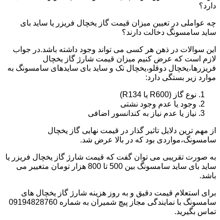
دارد؟
چه عواملی در تعیین میزان قیمت گاز یخچال فریزر یا ساید بای
ساید سامسونگ دخالت دارند؟
این سوالات در ذهن هر کسی می تواند وجود داشته باشد.در جواب
لازم است که عرض کنیم میزان قیمت شارژ گاز یخچال
فریزرها،یخچال دوقلو،یخچال تک و ساید بای سایدهای سامسونگ به
موارد زیر بستگی دارد:
نوع گاز (R600 یا R134)
وجود یا عدم وجود نشتی
نیاز یا عدم نیاز به کندانسور اضافی
از مهم ترین دلایل تاثیر گذار در قیمت نهایی گاز یخچال
سامسونگ،مواردی بود که در بالا عرض شد.
به صورت تقریبی می توان گفت که قیمت شارژ گاز یخچال فریزر یا
ساید بای ساید سامسونگ بین 500 تا 800 هزار تومان متغییر می
باشد.
برای استعلام قیمت دقیق و به روز هزینه شارژ گاز یخچال های
سامسونگ با نمایندگی مجاز پیچ شمیران به شماره 09194828760
تماس بگیرید.