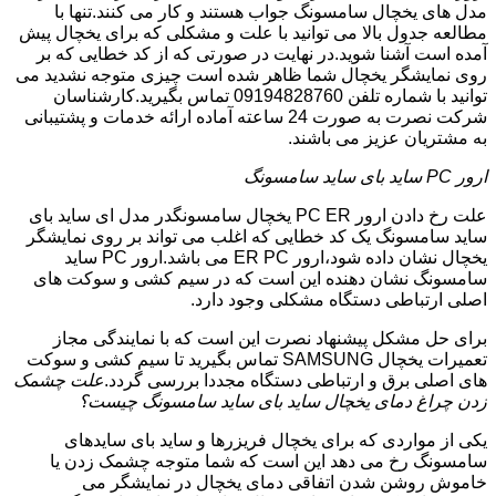
مدل های یخچال سامسونگ جواب هستند و کار می کنند.تنها با
مطالعه جدول بالا می توانید با علت و مشکلی که برای یخچال پیش
آمده است آشنا شوید.در نهایت در صورتی که از کد خطایی که بر
روی نمایشگر یخچال شما ظاهر شده است چیزی متوجه نشدید می
توانید با شماره تلفن 09194828760 تماس بگیرید.کارشناسان
شرکت نصرت به صورت 24 ساعته آماده ارائه خدمات و پشتیبانی
به مشتریان عزیز می باشند.
ارور PC ساید بای ساید سامسونگ
علت رخ دادن ارور PC ER یخچال سامسونگدر مدل ای ساید بای
ساید سامسونگ یک کد خطایی که اغلب می تواند بر روی نمایشگر
یخچال نشان داده شود،ارور ER PC می باشد.ارور PC ساید
سامسونگ نشان دهنده این است که در سیم کشی و سوکت های
اصلی ارتباطی دستگاه مشکلی وجود دارد.
برای حل مشکل پیشنهاد نصرت این است که با نمایندگی مجاز
تعمیرات یخچال SAMSUNG تماس بگیرید تا سیم کشی و سوکت
های اصلی برق و ارتباطی دستگاه مجددا بررسی گردد.
علت چشمک
زدن چراغ دمای یخچال ساید بای ساید سامسونگ چیست؟
یکی از مواردی که برای یخچال فریزرها و ساید بای سایدهای
سامسونگ رخ می دهد این است که شما متوجه چشمک زدن یا
خاموش روشن شدن اتفاقی دمای یخچال در نمایشگر می