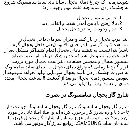
شوید.زمانی که چراغ دمای یخچال ساید بای ساید سامسونگ شروع
به چشمک زدن نماید چند علت مهم وجود دارد:
خرابی سنسور یخچال
بالا رفتن یا پایین آمدن شدید و اتفاقی دما
عدم وجود سرما در داخل یخچال
ابتدا درب یخچال را باز کنید و میزان سرمای داخل یخچال را
مشاهده کنید.اگر سرما در حدی بالا بود (یعنی داخل یخچال گرم
باشد)ابتدا نسبت به تنظیم دمای یخچال اقدام کنید.اگر مشکل بعد از
6 ساعت مرتفع و حل شد که خداروشکر.در غیر این صورت باید
سنسور یخچال و همچنین قطعات دیفراست یخچال مورد بررسی
قرار گیرد.تا زمانی که چراغ دمای یخچال ساید بای ساید سامسونگ
به صورت چشمک زدن باشد یخچال سرمایی تولید نخواهد نمود.بعد از
تعویض سنسور دمای یخچال،و بعد از گذشت 6 ساعت یخچال مجددا
دمای از دست رفته را تولید می کند.
شارژ گاز یخچال سامسونگ در نصرت
شارژ گاز یخچال سامسونگشارژ گاز یخچال سامسونگ چیست؟ آیا
تا حالا با واژه شارژ گاز برخورد کرده اید و اصلا اطلاعاتی در مورد
آن دارید؟ خوب دوستان عزیز منظور از شارژ گاز یخچال فریزر یا
ساید بای ساید SAMSUNG،درواقع شارژ گاز موتور می باشد.