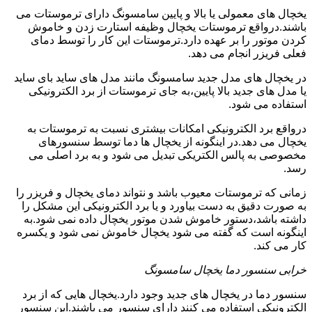
یخچال های معمولی یا بالا و پایین سامسونگ دارای ترموستات می
باشند.درواقع ترموستات یخچال وظیفه استارت زدن و خاموش
کردن موتور را بر عهده دارد.ترموستات این کار را توسط دمای
فعلی فریزر انجام می دهد.
در یخچال های مدل جدید سامسونگ مانند مدل های ساید بای ساید
یا مدل های جدید بالا پایین،به جای ترموستات از برد الکترونیکی
استفاده می شود.
درواقع برد الکترونیکی امکانات بیشتری نسبت به ترموستات به
یخچال می دهد.در اینگونه از یخچال ها دما توسط سنسورهای
مخصوصی به پالس الکتریکی تبدیل می شود و به برد اصلی می
رسد.
زمانی که ترموستات معیوب باشد و نتواند دمای یخچال و فریزر را
به صورت دقیق به دست بیاورد و یا برد الکترونیکی این مشکل را
داشته باشد،دستور خاموش شدن موتور یخچال داده نمی شود.به
اینگونه است که گفته می شود یخچال خاموش نمی شود و یکسره
کار می کند.
خرابی سنسور دما یخچال سامسونگ
سنسور دما در یخچال های جدید وجود دارد.یخچال هایی که از برد
الکترونیکی استفاده می کنند دارای سنسور می باشند.این سنسور