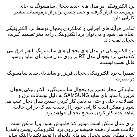
برد الکترونیکی در مدل های جدید یخچال سامسونگ به جای
ترموستات قرار گرفته و حتی چندین برابر از ترموستات بیشتر
کارایی دارد.
تمامی فرآیندهای اجرایی و عملکردی یخچال توسط برد الکترونیکی
انجام می شود و می توان برد الکترونیکی را به مغز تصمیم گیرنده
یخچال لقب داد.
برد الکترونیکی در مدل های یخچال های سامسونگ با هم فرق می
کند.یعنی برد یخچال مدل RT بر روی مدل ساید بای ساید روسو
قابل نصب نیست.
تعمیرات برد الکترونیکی یخچال فریزر و ساید بای ساید سامسونگ
در نصرت
نمایندگی مجاز تعمیر برد یخچال سامسونگبرد الکترونیکی یخچال
فریزر یا ساید بای ساید SAMSUNG به دلیل نوسانات برق و
اتصالات داخلی و حتی به دلیل کار کردن چندین سال دچار عیب می
شود و ممکن است کارایی خود را از دست بده که در این حالت
شاهد عدم کار کردن صحیح یخچال خواهید بود.
برای مثال ممکن است موتور کلا خاموش نشود و یا ممکن است
علامت هشدار دهنده همیشه بر روی برد الکترونیکی روشن باشد.یا
حتی ممکن است یخچال سرمای دلخواه را تولید نکند با اینکه سایر