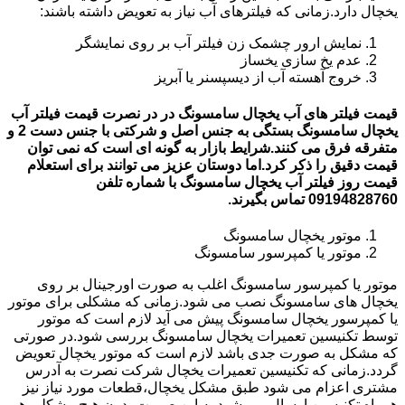
یخچال دارد.زمانی که فیلترهای آب نیاز به تعویض داشته باشند:
نمایش ارور چشمک زن فیلتر آب بر روی نمایشگر
عدم یخ سازی یخساز
خروج آهسته آب از دیسپسنر یا آبریز
قیمت فیلتر های آب یخچال سامسونگ در در نصرت قیمت فیلتر آب
یخچال سامسونگ بستگی به جنس اصل و شرکتی با جنس دست 2 و
متفرقه فرق می کنند.شرایط بازار به گونه ای است که نمی توان
قیمت دقیق را ذکر کرد.اما دوستان عزیز می توانند برای استعلام
قیمت روز فیلتر آب یخچال سامسونگ با شماره تلفن
09194828760 تماس بگیرند.
موتور یخچال سامسونگ
موتور یا کمپرسور سامسونگ
موتور یا کمپرسور سامسونگ اغلب به صورت اورجینال بر روی
یخچال های سامسونگ نصب می شود.زمانی که مشکلی برای موتور
یا کمپرسور یخچال سامسونگ پیش می آید لازم است که موتور
توسط تکنیسین تعمیرات یخچال سامسونگ بررسی شود.در صورتی
که مشکل به صورت جدی باشد لازم است که موتور یخچال تعویض
گردد.زمانی که تکنیسین تعمیرات یخچال شرکت نصرت به آدرس
مشتری اعزام می شود طبق مشکل یخچال،قطعات مورد نیاز نیز
همراه تکنیسین ارسال می شود.به این صورت بدون هیچ مشکلی هم