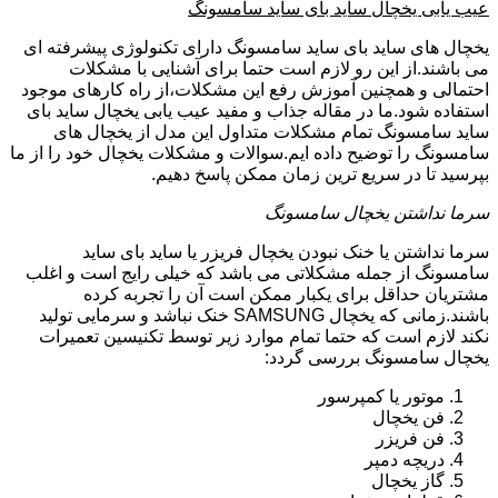
عیب یابی یخچال ساید بای ساید سامسونگ
یخچال های ساید بای ساید سامسونگ دارای تکنولوژی پیشرفته ای
می باشند.از این رو لازم است حتما برای آشنایی با مشکلات
احتمالی و همچنین آموزش رفع این مشکلات،از راه کارهای موجود
استفاده شود.ما در مقاله جذاب و مفید عیب یابی یخچال ساید بای
ساید سامسونگ تمام مشکلات متداول این مدل از یخچال های
سامسونگ را توضیح داده ایم.سوالات و مشکلات یخچال خود را از ما
بپرسید تا در سریع ترین زمان ممکن پاسخ دهیم.
سرما نداشتن یخچال سامسونگ
سرما نداشتن یا خنک نبودن یخچال فریزر یا ساید بای ساید
سامسونگ از جمله مشکلاتی می باشد که خیلی رایج است و اغلب
مشتریان حداقل برای یکبار ممکن است آن را تجربه کرده
باشند.زمانی که یخچال SAMSUNG خنک نباشد و سرمایی تولید
نکند لازم است که حتما تمام موارد زیر توسط تکنیسین تعمیرات
یخچال سامسونگ بررسی گردد:
موتور یا کمپرسور
فن یخچال
فن فریزر
دریچه دمپر
گاز یخچال