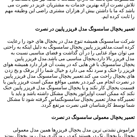
تلاش نصرت ارائه بهترین خدمات به مشتریان عزیز در نصرت می
باشد که ما با داشتن بیش از هزاران مشتری راضی این وظیفه مهم
را ثابت کرده ایم.
تعمیر یخچال سامسونگ مدل فریزر پایین در نصرت
شرکت سامسونگ همیشه تنوع مدل در یخچال های خود را رعایت
کرده است.مدلفریزر پایین یخچال سامسونگ به دلیل اینکه به راحتی
می توان مواد غذایی را در آن گذاشت و فضای مناسبی نسبت به
مدل فریزر بالا دارد،یخچال مناسبی می باشد.مدل فریزر پایین
یخچال سامسونگ با فن هایی که در پشت آن قرار دارد همیشه هوای
فریزر را خنک و سرد نگه می دارد و خیال شما را از برفک و یخ زدن
های یخچال راحت می کند.تعمیر یخچال سامسونگ مدل فریزر پایین
در نصرت انجام می گیرد.در بعضی مواقع ممکن است فریزر پایین یا
قسمت یخچال کار نکند و یا یخچال سامسونگ مدل فریزر پایین خنک
نکند که ممکن است اواپراتور یخچال مشکل داشته باشد و باید با
تعمیرگاه مجاز تعمیر یخچال سامسونگتماس گرفته شود تا مشکل
شما توسط کارشناسان فنی نصرت مرتفع گردد.
تعمیر یخچال معمولی سامسونگ در نصرت
فراموش نشدنی ترین مدل یخچال فریزرها همین مدل معمولی
یخچال یا یخچال تک در هستند که در روزگاری مدل روز یخچال بودند