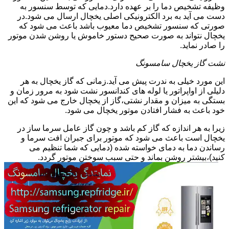
وظیفه تشخیص دما را بر عهده دارد.دمایی که توسط سنسور به
دست می آید به برد الکترونیکی اصلی یخچال ارسال می شود.در
صورتی که سنسور تشخیص دما معیوب باشد باعث می شود که
یخچال نتواند به صورت صحیح دستور خاموش یا روشن شدن موتور
را صادر نماید.
نشت گاز یخچال سامسونگ
این مورد خیلی به ندرت پیش می آید.زمانی که گاز یخچال به هر
دلیلی از اواپراتور یا لوله های کندانسور نشت شود به مرور زمان و
بستگی به میزان و مقدار نشتی،گاز از یخچال خارج می شود که این
خود باعث به فشار افتادن موتور یخچال می شود.
زیرا به هر اندازه که گاز کم باشد و چون گاز عامل سرما ساز در
یخچال است باعث می شود که موتور برای جبران افت سرما و
رساندن دما به دمای خواسته شده (دمایی که شما تنظیم می
کنید)،بیشتر روشن بماند و حتی سبب سوختن موتور گردد.