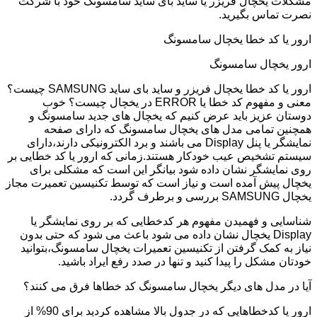
مشکلات یخچال فریزر یا ساید بای ساید سامسونگ خود با شرکت
نصرت تماس بگیرید.
ارور یا کد خطا یخچال سامسونگ
ارور یخچال سامسونگ
ارور یا کد خطا یخچال فریزر و ساید بای ساید SAMSUNG چیست؟
معنی و مفهوم کد خطا یا ERROR در یخچال چیست؟ خوب
دوستان عزیز باید عرض کنیم که یخچال های جدید سامسونگ و
همچنین تمامی مدل های یخچال سامسونگ که دارای صفحه
نمایشگر یا پنل Display می باشند و برد الکترونیکی دارند،دارای
سیستم تشخیص عیب خودکار هستند.زمانی که ارور یا کد خطایی بر
روی نمایشگر نشان داده شود بیانگر این است که مشکلی برای
یخچال پیش آمده است و نیاز است که توسط تکنیسین تعمیرت مجاز
یخچال SAMSUNG بررسی و برطرف گردد.
شناسایی و فهمیدن مفهوم هر کدخطایی که بر روی نمایشگر یا
Display یخچال نشان داده می شود باعث می شود که حتی بدون
نیاز به کمک گرفتن از تکنیسین تعمیرات یخچال سامسونگ،بتوانید
خودتان مشکل را پیدا کنید و تنها در صدد رفع ایراد باشید.
آیا در مدل های دیگر یخچال سامسونگ کد خطاها فرق می کنند؟
ارور یا کدخطاهایی که در جدول بالا مشاهده کردید برای 90% از