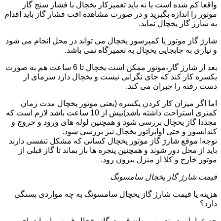
واقعا کم شده است یا نه باید تعمیرکار یخچال با فشار سنج گاز
موتور را اندازه بگیرید و در صورت مشاهده افت فشار گاز باید اقدام
به شارژ گاز یخچال نماید.
شارژ گاز موتور یا کمپرسور یخچال می تواند در محل انجام می شود
و نیازی به جابجایی یخچال به تعمیرگاه نمی باشد.
بعد از شارژ گاز،موتور ممکن است یخچال تا 6 ساعت هم به صورت
یکسره کار کند که جای نگرانی نیست و یخچال دارد سرمای از
دست رفته را جبران می کند.
اما اگر میزان کار کردن یکسره (یعنی موتور یخچال مدت زمان
کمتری استراحت داشته باشد)بیش از 10 ساعت باشد لازم است که
مجددا گاز یخچال بررسی شود و همچنین لوله های ورود و خروج و
کندانسور و حتی اواپراتور یخچال نیز بررسی شود.
توجه! موقع شارژ گاز موتور یخچال کسانی که مشکل تنفسی دارند
باید از محل دور شوند و همچنین پنجره ها باز بماند تا گاز قبلی از
موتور خارج و کلا از منزل بیرون رود.
قیمت شارژ گاز یخچال سامسونگ
هزینه یا قیمت شارژ گاز یخچال سامسونگ به چه مواردی بستگی
دارد؟
چه عواملی در تعیین میزان قیمت گاز یخچال فریزر یا ساید بای