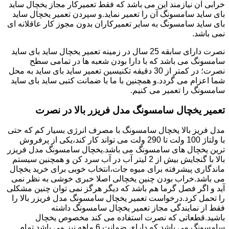
خرابی آن نیازمند این می باشد که فقط تعمیرکار مجاز یخچال ساید
بای ساید سامسونگ آن را تعمیر نماید.و سپردن تعمیر یخچال ساید
بای ساید سامسونگ به سایر تعمیرکاران بدون مجوز کار عاقلانه ای
نمی باشد.
نصرت دارای سابقه 25 سال در زمینه تعمیر یخچال ساید بای ساید
سامسونگ می باشد که با دارا بودن شعبه ها در تمامی سطح
نصرت؛ در کمتر از 30 دقیقه تکنیسین تعمیر ساید بای ساید به محل
شما اعزام می گردد.و همچنین با ما با ضمانت کتبی ساید بای ساید
سامسونگ را تعمیر می کنیم.
تعمیر یخچال سامسونگ مدل فریزر بالا در نصرت
مدل فریز بالا یخچال سامسونگ با مصرف انرژی بسیار کم که حتی
با ولتاژ 100 ولت تا 290 ولت می تواند کار کند،یکی از پرفروش
ترین یخچال های سامسونگ می باشد.یخچال سامسونگ مدل فریزر
بالا با گنجایش بیش از 2 لیتر آب در آب سرد کن و همچنین سیستم
ماندگاری پیشرفته برای میوه جات،انتخاب خوبی برای خرید یخچال
می باشد.خراب بودن چنین یخچالی اصلا خبری خوشی به نظر نمی
آید و اگر فصل گرما هم باشد که دیگر هرگز نمی توان چنین مشکلی
را تحمل کرد.درخواست تعمیر یخچال سامسونگ مدل فریزر بالا را
فقط از نمایندگی مجاز تعمیر یخچال سامسونگ داشته
باشید.قطعاتی که نصرت استفاده می کند مخصوص یخچال
سامسونگ می باشد که دارای ضمانت 6 ماهه نیز می باشد.تمام