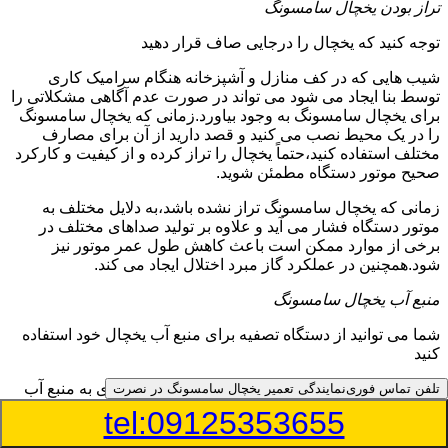
تراز بودن یخچال سامسونگ
توجه کنید که یخچال را درجایی صاف قرار دهید
شیب هایی که در کف منازل و آشپزخانه هنگام سرامیک کاری
توسط بنا ایجاد می شود می تواند در صورت عدم آگاهی مشکلاتی را
برای یخچال سامسونگ به وجود بیاورد.زمانی که یخچال سامسونگ
را در یک محیط نصب می کنید و قصد دارید از آن برای مصارف
مختلف استفاده کنید،حتماً یخچال را تراز کرده و از کیفیت و کارکرد
صحیح موتور دستگاه مطمئن شوید.
زمانی که یخچال سامسونگ تراز نشده باشد،به دلایل مختلف به
موتور دستگاه فشار می آید و علاوه بر تولید صداهای مختلف در
برخی از موارد ممکن است باعث کاهش طول عمر موتور نیز
شود.همچنین در عملکرد گاز مبرد اختلال ایجاد می کند.
منبع آب یخچال سامسونگ
شما می توانید از دستگاه تصفیه برای منبع آب یخچال خود استفاده
کنید
در دفترچه راهنمای یخچال سامسونگ قسمت ویژه ای به منبع آب
تلفن تماس فوری
نمایندگی تعمیر یخچال سامسونگ در نصرت
آن و راهنمایی لازم در زمینه نصب و استفاده از آن اختصاص داده
tel:09125353655
شده است.برخی از مدل های یخچال سامسونگ دارای منبع آبریز
بوده و آبی خنک را به شما تحویل می دهند.برخی دیگر نیز آب را به