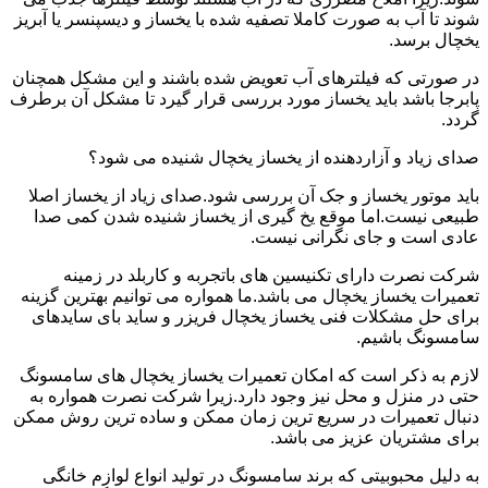
شوند تا آب به صورت کاملا تصفیه شده با یخساز و دیسپنسر یا آبریز
یخچال برسد.
در صورتی که فیلترهای آب تعویض شده باشند و این مشکل همچنان
پابرجا باشد باید یخساز مورد بررسی قرار گیرد تا مشکل آن برطرف
گردد.
صدای زیاد و آزاردهنده از یخساز یخچال شنیده می شود؟
باید موتور یخساز و جک آن بررسی شود.صدای زیاد از یخساز اصلا
طبیعی نیست.اما موقع یخ گیری از یخساز شنیده شدن کمی صدا
عادی است و جای نگرانی نیست.
شرکت نصرت دارای تکنیسین های باتجربه و کاربلد در زمینه
تعمیرات یخساز یخچال می باشد.ما همواره می توانیم بهترین گزینه
برای حل مشکلات فنی یخساز یخچال فریزر و ساید بای سایدهای
سامسونگ باشیم.
لازم به ذکر است که امکان تعمیرات یخساز یخچال های سامسونگ
حتی در منزل و محل نیز وجود دارد.زیرا شرکت نصرت همواره به
دنبال تعمیرات در سریع ترین زمان ممکن و ساده ترین روش ممکن
برای مشتریان عزیز می باشد.
به دلیل محبوبیتی که برند سامسونگ در تولید انواع لوازم خانگی