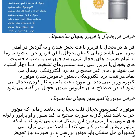
خرابی فن یخچال یا فریزر یخچال سامسونگ
فن ها در یخچال یا فریزر باعث پخش شدن و به گردش در آمدن
سرما می باشند.زمانی که فن یخچال یا فن فریزر خراب شود سرما
به تمام قسمت های یخچال نمی رسد.چون سرما به تمام قسمت
های یخچال یا فریزر نمی رسد سنسورهای تشخیص دما دچار اشتباه
می شوند و دمای غیر صحیح را به برد الکترونیکی ارسال می
نماید.در نتیجه برد الکترونیکی دستور خاموش شدن موتور یا
کمپرسور را نمی دهد.این مورد باعث یکسره کار کردن یخچال می
شود که در اصطلاح به آن خاموش نشدن یخچال نیز گفته می شود.
خرابی موتور یا کمپرسور یخچال سامسونگ
موتور یا کمپرسور یخچال قلب یخچال می باشد.زمانی که موتور
خراب باشد دیگر گاز به صورت صحیح به کندانسور و اواپراتور و لوله
های مویی پمپاژ نمی شود.این مشکل سبب می شود که با اینکه
موتور روشن است و کار می کند اما اصلا سرمایی تولید نمی
کند.برای حل مشکل باید موتور بررسی و در صورت نیاز تعویض