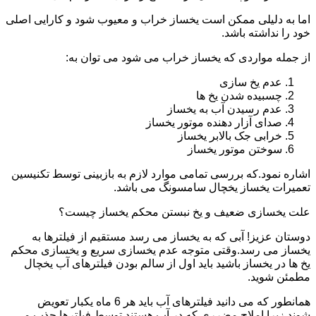
اما به دلیلی ممکن است یخساز خراب و معیوب شود و کارایی اصلی
خود را نداشته باشد.
از جمله مواردی که یخساز خراب می شود می توان به:
عدم یخ سازی
چسبیده شدن یخ ها
عدم رسیدن آب به یخساز
صدای آزار دهنده موتور یخساز
خرابی جک بالابر یخساز
سوختن موتور یخساز
اشاره نمود.که بررسی تمامی موارد لازم به بازبینی توسط تکنیسین
تعمیرات یخساز یخچال سامسونگ می باشد.
علت یخسازی ضعیف و یخ نبستن محکم یخساز چیست؟
دوستان عزیز! آبی که به یخساز می رسد مستقیم از فیلترها به
یخساز می رسد.وقتی متوجه عدم یخسازی سریع و یخسازی محکم
یخ ها در یخساز باشید باید اول از سالم بودن فیلترهای آب یخچال
مطمئن شوید.
همانطور که می دانید فیلترهای آب باید هر 6 ماه یکبار تعویض
شوند.زیرا املاح مضرری که در آب هستند توسط فیلترها جذب می