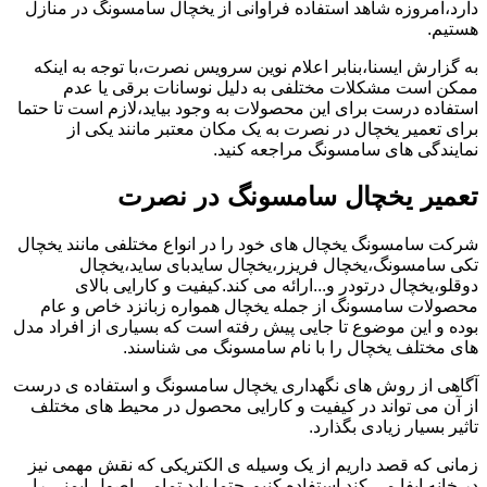
دارد،امروزه شاهد استفاده فراوانی از یخچال سامسونگ در منازل
هستیم.
به گزارش ایسنا،بنابر اعلام نوین سرویس نصرت،با توجه به اینکه
ممکن است مشکلات مختلفی به دلیل نوسانات برقی یا عدم
استفاده درست برای این محصولات به وجود بیاید،لازم است تا حتما
برای تعمیر یخچال در نصرت به یک مکان معتبر مانند یکی از
نمایندگی های سامسونگ مراجعه کنید.
تعمیر یخچال سامسونگ در نصرت
شرکت سامسونگ یخچال های خود را در انواع مختلفی مانند یخچال
تکی سامسونگ،یخچال فریزر،یخچال سایدبای ساید،یخچال
دوقلو،یخچال درتودر و...ارائه می کند.کیفیت و کارایی بالای
محصولات سامسونگ از جمله یخچال همواره زبانزد خاص و عام
بوده و این موضوع تا جایی پیش رفته است که بسیاری از افراد مدل
های مختلف یخچال را با نام سامسونگ می شناسند.
آگاهی از روش های نگهداری یخچال سامسونگ و استفاده ی درست
از آن می تواند در کیفیت و کارایی محصول در محیط های مختلف
تاثیر بسیار زیادی بگذارد.
زمانی که قصد داریم از یک وسیله ی الکتریکی که نقش مهمی نیز
در خانه ایفا می کند استفاده کنیم،حتما باید تمامی اصول ایمنی را