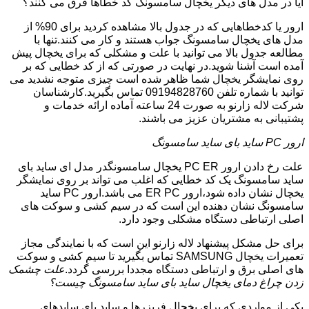
آیا در مدل های دیگر یخچال سامسونگ کد خطاها فرق می کنند؟
ارور یا کدخطاهایی که در جدول بالا مشاهده کردید برای 90% از
مدل های یخچال سامسونگ جواب هستند و کار می کنند.تنها با
مطالعه جدول بالا می توانید با علت و مشکلی که برای یخچال پیش
آمده است آشنا شوید.در نهایت در صورتی که از کد خطایی که بر
روی نمایشگر یخچال شما ظاهر شده است چیزی متوجه نشدید می
توانید با شماره تلفن 09194828760 تماس بگیرید.کارشناسان
شرکت لاله زارنو به صورت 24 ساعته آماده ارائه خدمات و
پشتیبانی به مشتریان عزیز می باشند.
ارور PC ساید بای ساید سامسونگ
علت رخ دادن ارور PC ER یخچال سامسونگدر مدل ای ساید بای
ساید سامسونگ یک کد خطایی که اغلب می تواند بر روی نمایشگر
یخچال نشان داده شود،ارور ER PC می باشد.ارور PC ساید
سامسونگ نشان دهنده این است که در سیم کشی و سوکت های
اصلی ارتباطی دستگاه مشکلی وجود دارد.
برای حل مشکل پیشنهاد لاله زارنو این است که با نمایندگی مجاز
تعمیرات یخچال SAMSUNG تماس بگیرید تا سیم کشی و سوکت
های اصلی برق و ارتباطی دستگاه مجددا بررسی گردد.
علت چشمک
زدن چراغ دمای یخچال ساید بای ساید سامسونگ چیست؟
یکی از مواردی که برای یخچال فریزرها و ساید بای سایدهای