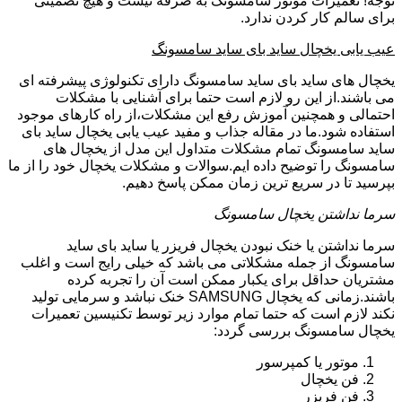
توجه! تعمیرات موتور سامسونگ به صرفه نیست و هیچ تضمینی
برای سالم کار کردن ندارد.
عیب یابی یخچال ساید بای ساید سامسونگ
یخچال های ساید بای ساید سامسونگ دارای تکنولوژی پیشرفته ای
می باشند.از این رو لازم است حتما برای آشنایی با مشکلات
احتمالی و همچنین آموزش رفع این مشکلات،از راه کارهای موجود
استفاده شود.ما در مقاله جذاب و مفید عیب یابی یخچال ساید بای
ساید سامسونگ تمام مشکلات متداول این مدل از یخچال های
سامسونگ را توضیح داده ایم.سوالات و مشکلات یخچال خود را از ما
بپرسید تا در سریع ترین زمان ممکن پاسخ دهیم.
سرما نداشتن یخچال سامسونگ
سرما نداشتن یا خنک نبودن یخچال فریزر یا ساید بای ساید
سامسونگ از جمله مشکلاتی می باشد که خیلی رایج است و اغلب
مشتریان حداقل برای یکبار ممکن است آن را تجربه کرده
باشند.زمانی که یخچال SAMSUNG خنک نباشد و سرمایی تولید
نکند لازم است که حتما تمام موارد زیر توسط تکنیسین تعمیرات
یخچال سامسونگ بررسی گردد:
موتور یا کمپرسور
فن یخچال
فن فریزر