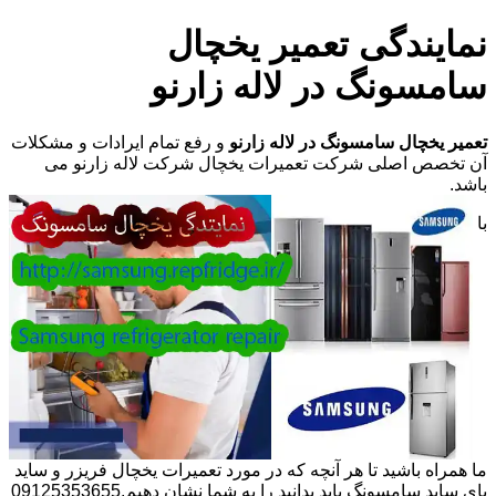
نمایندگی تعمیر یخچال
سامسونگ در لاله زارنو
تعمیر یخچال سامسونگ در لاله زارنو
و رفع تمام ایرادات و مشکلات
آن تخصص اصلی شرکت تعمیرات یخچال شرکت لاله زارنو می
باشد.
با
ما همراه باشید تا هر آنچه که در مورد تعمیرات یخچال فریزر و ساید
بای ساید سامسونگ باید بدانید را به شما نشان دهیم.09125353655