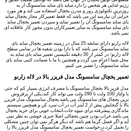
رژیم غذایی هر شخص را دارد.ساید بای ساید سامسونگ از به
روزترین تکنولوژی روز و مدرن یخچال استفاده می کند و هر مورد
خرابی آن نیازمند این می باشد که فقط تعمیرکار مجاز یخچال ساید
بای ساید سامسونگ آن را تعمیر نماید.و سپردن تعمیر یخچال ساید
بای ساید سامسونگ به سایر تعمیرکاران بدون مجوز کار عاقلانه ای
نمی باشد.
لاله زارنو دارای سابقه 25 سال در زمینه تعمیر یخچال ساید بای
ساید سامسونگ می باشد که با دارا بودن شعبه ها در تمامی سطح
لاله زارنو؛ در کمتر از 30 دقیقه تکنیسین تعمیر ساید بای ساید به
محل شما اعزام می گردد.و همچنین با ما با ضمانت کتبی ساید بای
ساید سامسونگ را تعمیر می کنیم.
تعمیر یخچال سامسونگ مدل فریزر بالا در لاله زارنو
مدل فریز بالا یخچال سامسونگ با مصرف انرژی بسیار کم که حتی
با ولتاژ 100 ولت تا 290 ولت می تواند کار کند،یکی از پرفروش
ترین یخچال های سامسونگ می باشد.یخچال سامسونگ مدل فریزر
بالا با گنجایش بیش از 2 لیتر آب در آب سرد کن و همچنین سیستم
ماندگاری پیشرفته برای میوه جات،انتخاب خوبی برای خرید یخچال
می باشد.خراب بودن چنین یخچالی اصلا خبری خوشی به نظر نمی
آید و اگر فصل گرما هم باشد که دیگر هرگز نمی توان چنین مشکلی
را تحمل کرد.درخواست تعمیر یخچال سامسونگ مدل فریزر بالا را