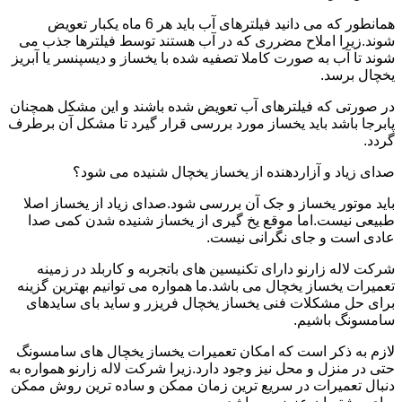
همانطور که می دانید فیلترهای آب باید هر 6 ماه یکبار تعویض
شوند.زیرا املاح مضرری که در آب هستند توسط فیلترها جذب می
شوند تا آب به صورت کاملا تصفیه شده با یخساز و دیسپنسر یا آبریز
یخچال برسد.
در صورتی که فیلترهای آب تعویض شده باشند و این مشکل همچنان
پابرجا باشد باید یخساز مورد بررسی قرار گیرد تا مشکل آن برطرف
گردد.
صدای زیاد و آزاردهنده از یخساز یخچال شنیده می شود؟
باید موتور یخساز و جک آن بررسی شود.صدای زیاد از یخساز اصلا
طبیعی نیست.اما موقع یخ گیری از یخساز شنیده شدن کمی صدا
عادی است و جای نگرانی نیست.
شرکت لاله زارنو دارای تکنیسین های باتجربه و کاربلد در زمینه
تعمیرات یخساز یخچال می باشد.ما همواره می توانیم بهترین گزینه
برای حل مشکلات فنی یخساز یخچال فریزر و ساید بای سایدهای
سامسونگ باشیم.
لازم به ذکر است که امکان تعمیرات یخساز یخچال های سامسونگ
حتی در منزل و محل نیز وجود دارد.زیرا شرکت لاله زارنو همواره به
دنبال تعمیرات در سریع ترین زمان ممکن و ساده ترین روش ممکن