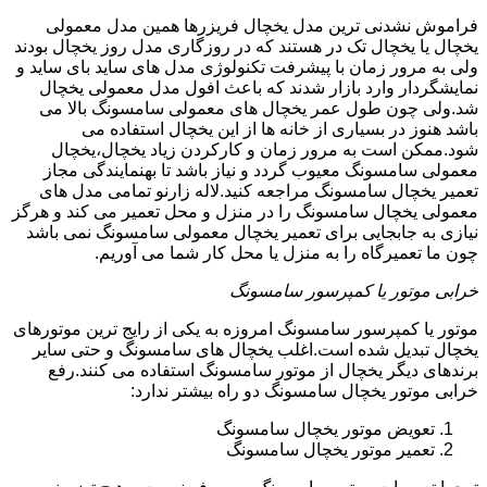
فراموش نشدنی ترین مدل یخچال فریزرها همین مدل معمولی
یخچال یا یخچال تک در هستند که در روزگاری مدل روز یخچال بودند
ولی به مرور زمان با پیشرفت تکنولوژی مدل های ساید بای ساید و
نمایشگردار وارد بازار شدند که باعث افول مدل معمولی یخچال
شد.ولی چون طول عمر یخچال های معمولی سامسونگ بالا می
باشد هنوز در بسیاری از خانه ها از این یخچال استفاده می
شود.ممکن است به مرور زمان و کارکردن زیاد یخچال،یخچال
معمولی سامسونگ معیوب گردد و نیاز باشد تا بهنمایندگی مجاز
تعمیر یخچال سامسونگ مراجعه کنید.لاله زارنو تمامی مدل های
معمولی یخچال سامسونگ را در منزل و محل تعمیر می کند و هرگز
نیازی به جابجایی برای تعمیر یخچال معمولی سامسونگ نمی باشد
چون ما تعمیرگاه را به منزل یا محل کار شما می آوریم.
خرابی موتور یا کمپرسور سامسونگ
موتور یا کمپرسور سامسونگ امروزه به یکی از رایج ترین موتورهای
یخچال تبدیل شده است.اغلب یخچال های سامسونگ و حتی سایر
برندهای دیگر یخچال از موتور سامسونگ استفاده می کنند.رفع
خرابی موتور یخچال سامسونگ دو راه بیشتر ندارد:
تعویض موتور یخچال سامسونگ
تعمیر موتور یخچال سامسونگ