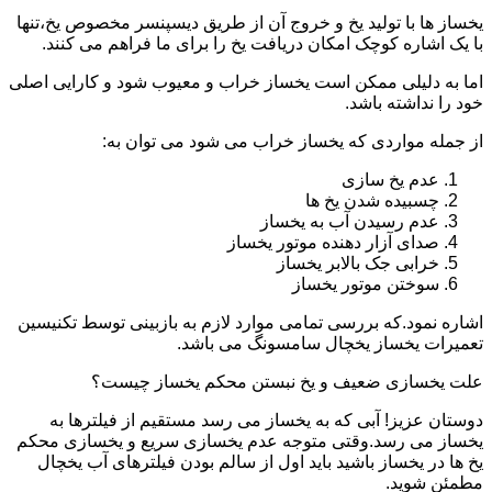
یخساز ها با تولید یخ و خروج آن از طریق دیسپنسر مخصوص یخ،تنها
با یک اشاره کوچک امکان دریافت یخ را برای ما فراهم می کنند.
اما به دلیلی ممکن است یخساز خراب و معیوب شود و کارایی اصلی
خود را نداشته باشد.
از جمله مواردی که یخساز خراب می شود می توان به:
عدم یخ سازی
چسبیده شدن یخ ها
عدم رسیدن آب به یخساز
صدای آزار دهنده موتور یخساز
خرابی جک بالابر یخساز
سوختن موتور یخساز
اشاره نمود.که بررسی تمامی موارد لازم به بازبینی توسط تکنیسین
تعمیرات یخساز یخچال سامسونگ می باشد.
علت یخسازی ضعیف و یخ نبستن محکم یخساز چیست؟
دوستان عزیز! آبی که به یخساز می رسد مستقیم از فیلترها به
یخساز می رسد.وقتی متوجه عدم یخسازی سریع و یخسازی محکم
یخ ها در یخساز باشید باید اول از سالم بودن فیلترهای آب یخچال
مطمئن شوید.