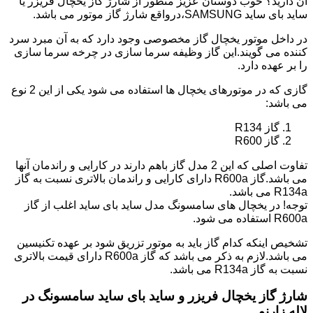
آن دارید؟ خوب دوستان عزیز منظور از شارژ گاز یخچال فریزر یا
ساید بای ساید SAMSUNG،درواقع شارژ گاز موتور می باشد.
در داخل موتور یخچال گاز مخصوصی وجود دارد که به آن مبرد سرد
کننده می گویند.این گاز وظیفه سرما سازی در چرخه سرما سازی
را بر عهده دارد.
گازی که در موتورهای یخچال ها استفاده می شود یکی از این 2 نوع
می باشد:
گاز R134
گاز R600
تفاوت اصلی که این 2 مدل گاز باهم دارند در کارایی و راندمان آنها
می باشد.گاز R600a دارای کارایی و راندمان بالاتری نسبت به گاز
R134a می باشد.
توجه! در یخچال های سامسونگ مدل ساید بای ساید اغلب از گاز
R600a استفاده می شود.
تشخیص اینکه کدام گاز باید به موتور تزریق شود بر عهده تکنیسین
می باشد.لازم به ذکر می باشد که گاز R600a دارای قیمت بالاتری
نسبت به گاز R134a می باشد.
شارژ گاز یخچال فریزر و ساید بای ساید سامسونگ در
لاله زارنو