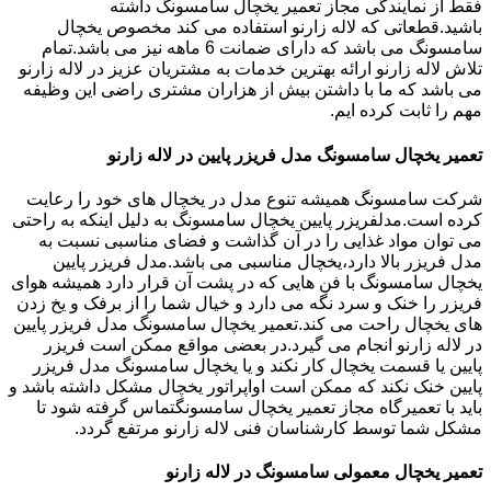
فقط از نمایندگی مجاز تعمیر یخچال سامسونگ داشته
باشید.قطعاتی که لاله زارنو استفاده می کند مخصوص یخچال
سامسونگ می باشد که دارای ضمانت 6 ماهه نیز می باشد.تمام
تلاش لاله زارنو ارائه بهترین خدمات به مشتریان عزیز در لاله زارنو
می باشد که ما با داشتن بیش از هزاران مشتری راضی این وظیفه
مهم را ثابت کرده ایم.
تعمیر یخچال سامسونگ مدل فریزر پایین در لاله زارنو
شرکت سامسونگ همیشه تنوع مدل در یخچال های خود را رعایت
کرده است.مدلفریزر پایین یخچال سامسونگ به دلیل اینکه به راحتی
می توان مواد غذایی را در آن گذاشت و فضای مناسبی نسبت به
مدل فریزر بالا دارد،یخچال مناسبی می باشد.مدل فریزر پایین
یخچال سامسونگ با فن هایی که در پشت آن قرار دارد همیشه هوای
فریزر را خنک و سرد نگه می دارد و خیال شما را از برفک و یخ زدن
های یخچال راحت می کند.تعمیر یخچال سامسونگ مدل فریزر پایین
در لاله زارنو انجام می گیرد.در بعضی مواقع ممکن است فریزر
پایین یا قسمت یخچال کار نکند و یا یخچال سامسونگ مدل فریزر
پایین خنک نکند که ممکن است اواپراتور یخچال مشکل داشته باشد و
باید با تعمیرگاه مجاز تعمیر یخچال سامسونگتماس گرفته شود تا
مشکل شما توسط کارشناسان فنی لاله زارنو مرتفع گردد.
تعمیر یخچال معمولی سامسونگ در لاله زارنو