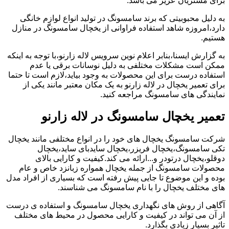
برای مشتریان عزیز می باشد.
به دلیل محبوبیتی که برند سامسونگ در تولید انواع لوازم خانگی
دارد،امروزه شاهد استفاده فراوانی از یخچال سامسونگ در منازل
هستیم.
به گزارش ایسنا،بنابر اعلام نوین سرویس لاله زارنو،با توجه به اینکه
ممکن است مشکلات مختلفی به دلیل نوسانات برقی یا عدم
استفاده درست برای این محصولات به وجود بیاید،لازم است تا حتما
برای تعمیر یخچال در لاله زارنو به یک مکان معتبر مانند یکی از
نمایندگی های سامسونگ مراجعه کنید.
تعمیر یخچال سامسونگ در لاله زارنو
شرکت سامسونگ یخچال های خود را در انواع مختلفی مانند یخچال
تکی سامسونگ،یخچال فریزر،یخچال سایدبای ساید،یخچال
دوقلو،یخچال درتودر و...ارائه می کند.کیفیت و کارایی بالای
محصولات سامسونگ از جمله یخچال همواره زبانزد خاص و عام
بوده و این موضوع تا جایی پیش رفته است که بسیاری از افراد مدل
های مختلف یخچال را با نام سامسونگ می شناسند.
آگاهی از روش های نگهداری یخچال سامسونگ و استفاده ی درست
از آن می تواند در کیفیت و کارایی محصول در محیط های مختلف
تاثیر بسیار زیادی بگذارد.