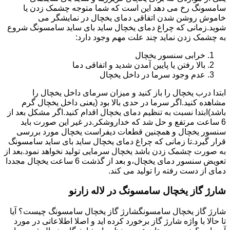
سامسونگ رخ می دهد این است که شما متوجه چشمک زدن یا
خاموش روشن شدن اتفاقی دمای یخچال در نمایشگر می
شوید.زمانی که چراغ دمای یخچال ساید بای ساید سامسونگ شروع
به چشمک زدن نماید چند علت مهم وجود دارد:
خرابی سنسور یخچال
بالا رفتن یا پایین آمدن شدید و اتفاقی دما
عدم وجود سرما در داخل یخچال
ابتدا درب یخچال را باز کنید و میزان سرمای داخل یخچال را
مشاهده کنید.اگر سرما در حدی بالا بود (یعنی داخل یخچال گرم
باشد)ابتدا نسبت به تنظیم دمای یخچال اقدام کنید.اگر مشکل بعد از
6 ساعت مرتفع و حل شد که خداروشکر.در غیر این صورت باید
سنسور یخچال و همچنین قطعات دیفراست یخچال مورد بررسی
قرار گیرد.تا زمانی که چراغ دمای یخچال ساید بای ساید سامسونگ
به صورت چشمک زدن باشد یخچال سرمایی تولید نخواهد نمود.بعد از
تعویض سنسور دمای یخچال،و بعد از گذشت 6 ساعت یخچال مجددا
دمای از دست رفته را تولید می کند.
شارژ گاز یخچال سامسونگ در لاله زارنو
شارژ گاز یخچال سامسونگشارژ گاز یخچال سامسونگ چیست؟ آیا
تا حالا با واژه شارژ گاز برخورد کرده اید و اصلا اطلاعاتی در مورد