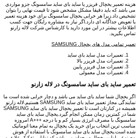
هزینه تعمیر یخچال فریزر یا ساید بای ساید سامسونگ جزو مواردی
می باشد که باید دقیقا مشکل مشخص شود تا قیمت نهایی را بتوان
تشخیص داد.زیرا هر خرابی یخچال سامسونگ برای خود هزینه تعمیر
یا تعویض جداگانه ای دارد.اگر نیاز به مشاوره رایگان جهت کسب
اطلاعات بیشتر در این مورد دارید با کارشناس شرکت لاله زارنو
تماس بگیرید.
تعمیر تمامی مدل های یخچال SAMSUNG
تعمیرات مدل ساید بای ساید
تعمیرات مدل فریزر بالا
تعمیرات مدل فریزر پایین
تعمیرات مدل معمولی
تعمیر ساید بای ساید سامسونگ در لاله زارنو
اگر یخچال شما ساید بای ساید می باشد و دچار خرابی شده است ما
نمایندگی مجاز تعمیر ساید بای ساید SAMSUNG هستیم.لاله زارنو
همیشه در کنارتان است تا تعمیر یخچال ساید بای ساید SAMSUNG
شما در کمترین زمان ممکن انجام گیرد.یخچال ساید بای ساید
سامسونگ با مصرف انرژی بسیار کم و با درجه +++A امروزه
مناسب ترین انتخاب برای خرید یک یخچال به تمام معنا اتوماتیک
شده است.یخچال ساید بای ساید سامسونگ با استفاده از هوش
مصنوعی اولین یخچال در جهان می باشد که توانایی تفکیک علایق و