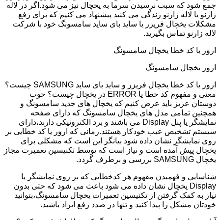
جمع شود که سبب نرسیدن سرما به یخچال نیز می شود.اگر در لاله
زارنو یا لاله زارنو زندگی می کنید پیشنهاد می کنیم که برای رفع
مشکلات یخچال فریزر یا ساید بای ساید سامسونگ خود با شرکت
لاله زارنو تماس بگیرید.
ارور یا کد خطا یخچال سامسونگ
ارور یخچال سامسونگ
ارور یا کد خطا یخچال فریزر و ساید بای ساید SAMSUNG چیست؟
معنی و مفهوم کد خطا یا ERROR در یخچال چیست؟ خوب
دوستان عزیز باید عرض کنیم که یخچال های جدید سامسونگ و
همچنین تمامی مدل های یخچال سامسونگ که دارای صفحه
نمایشگر یا پنل Display می باشند و برد الکترونیکی دارند،دارای
سیستم تشخیص عیب خودکار هستند.زمانی که ارور یا کد خطایی بر
روی نمایشگر نشان داده شود بیانگر این است که مشکلی برای
یخچال پیش آمده است و نیاز است که توسط تکنیسین تعمیرت مجاز
یخچال SAMSUNG بررسی و برطرف گردد.
شناسایی و فهمیدن مفهوم هر کدخطایی که بر روی نمایشگر یا
Display یخچال نشان داده می شود باعث می شود که حتی بدون
نیاز به کمک گرفتن از تکنیسین تعمیرات یخچال سامسونگ،بتوانید
خودتان مشکل را پیدا کنید و تنها در صدد رفع ایراد باشید.