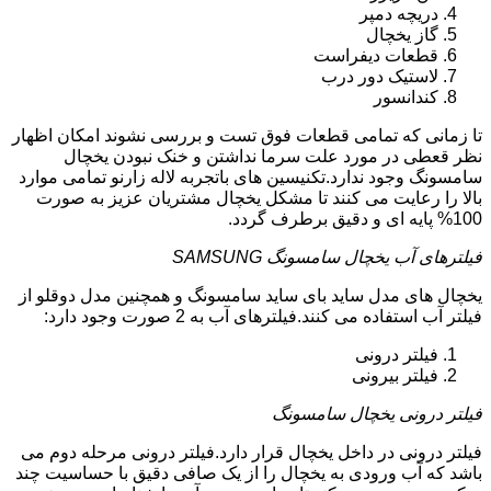
دریچه دمپر
گاز یخچال
قطعات دیفراست
لاستیک دور درب
کندانسور
تا زمانی که تمامی قطعات فوق تست و بررسی نشوند امکان اظهار
نظر قعطی در مورد علت سرما نداشتن و خنک نبودن یخچال
سامسونگ وجود ندارد.تکنیسین های باتجربه لاله زارنو تمامی موارد
بالا را رعایت می کنند تا مشکل یخچال مشتریان عزیز به صورت
100% پایه ای و دقیق برطرف گردد.
فیلترهای آب یخچال سامسونگ SAMSUNG
یخچال های مدل ساید بای ساید سامسونگ و همچنین مدل دوقلو از
فیلتر آب استفاده می کنند.فیلترهای آب به 2 صورت وجود دارد:
فیلتر درونی
فیلتر بیرونی
فیلتر درونی یخچال سامسونگ
فیلتر درونی در داخل یخچال قرار دارد.فیلتر درونی مرحله دوم می
باشد که آب ورودی به یخچال را از یک صافی دقیق با حساسیت چند