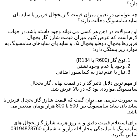
دارد؟
چه عواملی در تعیین میزان قیمت گاز یخچال فریزر یا ساید بای
ساید سامسونگ دخالت دارند؟
این سوالات در ذهن هر کسی می تواند وجود داشته باشد.در جواب
لازم است که عرض کنیم میزان قیمت شارژ گاز یخچال
فریزرها،یخچال دوقلو،یخچال تک و ساید بای سایدهای سامسونگ به
موارد زیر بستگی دارد:
نوع گاز (R600 یا R134)
وجود یا عدم وجود نشتی
نیاز یا عدم نیاز به کندانسور اضافی
از مهم ترین دلایل تاثیر گذار در قیمت نهایی گاز یخچال
سامسونگ،مواردی بود که در بالا عرض شد.
به صورت تقریبی می توان گفت که قیمت شارژ گاز یخچال فریزر یا
ساید بای ساید سامسونگ بین 500 تا 800 هزار تومان متغییر می
باشد.
برای استعلام قیمت دقیق و به روز هزینه شارژ گاز یخچال های
سامسونگ با نمایندگی مجاز لاله زارنو به شماره 09194828760
تماس بگیرید.