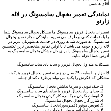
آقای هاشمی
نمایندگی تعمیر یخچال سامسونگ در لاله
زارنو
تعمیرات یخچال فریزر سامسونگ ما مشکل یخچال سامسونگ شما
را با ضمانت کتبی برطرف می نماییم.نمایندگی مجاز تعمیر یخچال
سامسونگ به صورت شبانه روزی در خدمت همشهریان عزیز در
لاله زارنو و حومه می باشد تا با اولین تماس،متخصص ترین تکنیسین
تعمیر یخچال سامسونگ را برای حل مشکل یخچال سامسونگ به
آدرس شما اعزام نماید.
مشکلات متداول یخچال فریزر و ساید بای ساید سامسونگ
لاله زارنو با سابقه 25 سال در زمینه تعمیر یخچال فریزر هرگونه
مشکلی که فکرش را بکنید می تواند برطرف کند از جمله:
خنک نبودن و سرما نداشتن یخچال سامسونگ
صدای زیاد یخچال فریزر یا ساید بای ساید سامسونگ
اتومات نکردن و یکسره کار کردن یخچال سامسونگ
شارژ گاز یخچال یخچال سامسونگ
تعویض موتور (کمپرسور)یخچال سامسونگ
خرابی اواپراتور و سایر قطعات دیفراست