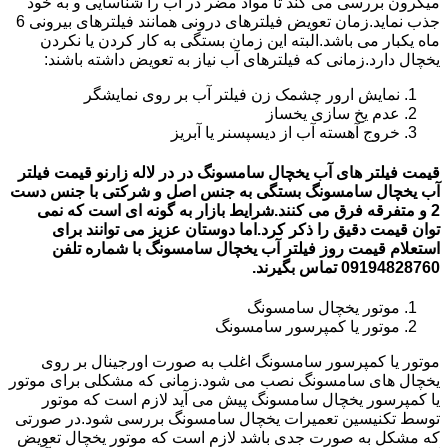
میکرون بررسی می کند تا مواد مضر در آب را شناسایی و به خود
جذب نماید.زمان تعویض فیلترهای درونی همانند فیلترهای بیرونی 6
ماه یکبار می باشد.البته این زمان بستگی به کار کردن یا نکردن
یخچال دارد.زمانی که فیلترهای آب نیاز به تعویض داشته باشند:
نمایش ارور چشمک زن فیلتر آب بر روی نمایشگر
عدم یخ سازی یخساز
خروج آهسته آب از دیسپسنر یا آبریز
قیمت فیلتر های آب یخچال سامسونگ در در لاله زارنو قیمت فیلتر
آب یخچال سامسونگ بستگی به جنس اصل و شرکتی با جنس دست
2 و متفرقه فرق می کنند.شرایط بازار به گونه ای است که نمی
توان قیمت دقیق را ذکر کرد.اما دوستان عزیز می توانند برای
استعلام قیمت روز فیلتر آب یخچال سامسونگ با شماره تلفن
09194828760 تماس بگیرند.
موتور یخچال سامسونگ
موتور یا کمپرسور سامسونگ
موتور یا کمپرسور سامسونگ اغلب به صورت اورجینال بر روی
یخچال های سامسونگ نصب می شود.زمانی که مشکلی برای موتور
یا کمپرسور یخچال سامسونگ پیش می آید لازم است که موتور
توسط تکنیسین تعمیرات یخچال سامسونگ بررسی شود.در صورتی
که مشکل به صورت جدی باشد لازم است که موتور یخچال تعویض