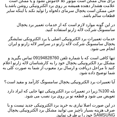
برای مثال ممکن است موتور کلا خاموش نشود و یا ممکن است
علامت هشدار دهنده همیشه بر روی برد الکترونیکی روشن باشد.یا
حتی ممکن است یخچال سرمای دلخواه را تولید نکند با اینکه سایر
قطعات سالم باشد.
در این گونه موارد لازم است که از خدمات تعمیر برد یخچال
سامسونگ شرکت لاله زارنو استفاده کنید.
خدمات تعمیرات برد الکترونیکی اصلی یا برد الکترونکی نمایشگر
یخچال سامسونگ شرکت لاله زارنو در سراسر لاله زارنو و ایران
انجام می شود.
تنها کافی است که با شماره تلفن 09194828760 تماس بگیرید و
مشکل برد الکترونیکی یخچال خود را به کارشناسان لاله زارنو اعلام
کنید تا مراحل دریافت و ارسال برد معیوب از شما به صورت کلی به
شما توضیح داده شود.
آیا تعمیرات برد الکترونیکی یخچال سامسونگ کارآمد و مفید است؟
بله 100%.زیرا در تعمیرات برد الکترونیکی تنها جایی که ایراد دارد
تعویض می شود و قطعه نو بر روی برد نصب می شود.
در این صورت اصلا نیازی به خرید برد الکترونیکی جدید نیست و با
صرف هزینه بسیار ناچیز می توانید مشکل برد الکترونیکی یخچال
SAMSUNG خود را برطرف نمایید.