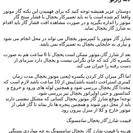
دوستان عزیز همیشه توجه کنید که برای فهمیدن این نکته گاز موتور
واقعا کم شده است یا نه باید تعمیرکار یخچال با فشار سنج گاز
موتور را اندازه بگیرید و در صورت مشاهده افت فشار گاز باید اقدام
به شارژ گاز یخچال نماید.
شارژ گاز موتور یا کمپرسور یخچال می تواند در محل انجام می شود
و نیازی به جابجایی یخچال به تعمیرگاه نمی باشد.
بعد از شارژ گاز،موتور ممکن است یخچال تا 6 ساعت هم به صورت
یکسره کار کند که جای نگرانی نیست و یخچال دارد سرمای از
دست رفته را جبران می کند.
اما اگر میزان کار کردن یکسره (یعنی موتور یخچال مدت زمان
کمتری استراحت داشته باشد)بیش از 10 ساعت باشد لازم است که
مجددا گاز یخچال بررسی شود و همچنین لوله های ورود و خروج و
کندانسور و حتی اواپراتور یخچال نیز بررسی شود.
توجه! موقع شارژ گاز موتور یخچال کسانی که مشکل تنفسی دارند
باید از محل دور شوند و همچنین پنجره ها باز بماند تا گاز قبلی از
موتور خارج و کلا از منزل بیرون رود.
قیمت شارژ گاز یخچال سامسونگ
هزینه یا قیمت شارژ گاز یخچال سامسونگ به چه مواردی بستگی