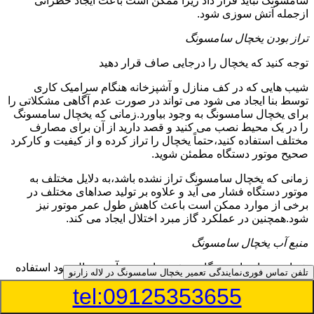
سامسونگ نباید قرار داد زیرا ممکن است باعث ایجاد خطراتی
ازجمله آتش سوزی شود.
تراز بودن یخچال سامسونگ
توجه کنید که یخچال را درجایی صاف قرار دهید
شیب هایی که در کف منازل و آشپزخانه هنگام سرامیک کاری
توسط بنا ایجاد می شود می تواند در صورت عدم آگاهی مشکلاتی را
برای یخچال سامسونگ به وجود بیاورد.زمانی که یخچال سامسونگ
را در یک محیط نصب می کنید و قصد دارید از آن برای مصارف
مختلف استفاده کنید،حتماً یخچال را تراز کرده و از کیفیت و کارکرد
صحیح موتور دستگاه مطمئن شوید.
زمانی که یخچال سامسونگ تراز نشده باشد،به دلایل مختلف به
موتور دستگاه فشار می آید و علاوه بر تولید صداهای مختلف در
برخی از موارد ممکن است باعث کاهش طول عمر موتور نیز
شود.همچنین در عملکرد گاز مبرد اختلال ایجاد می کند.
منبع آب یخچال سامسونگ
شما می توانید از دستگاه تصفیه برای منبع آب یخچال خود استفاده
تلفن تماس فوری
نمایندگی تعمیر یخچال سامسونگ در لاله زارنو
کنید
tel:09125353655
در دفترچه راهنمای یخچال سامسونگ قسمت ویژه ای به منبع آب