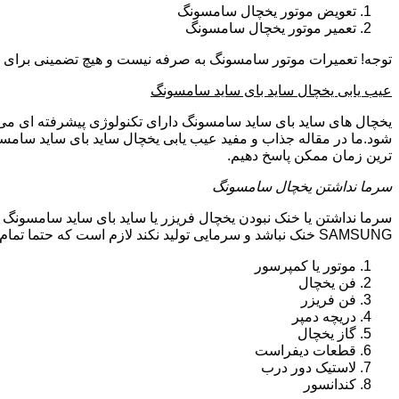
تعویض موتور یخچال سامسونگ
تعمیر موتور یخچال سامسونگ
توجه! تعمیرات موتور سامسونگ به صرفه نیست و هیچ تضمینی برای سا
عیب یابی یخچال ساید بای ساید سامسونگ
یخچال های ساید بای ساید سامسونگ دارای تکنولوژی پیشرفته ای می ب
شود.ما در مقاله جذاب و مفید عیب یابی یخچال ساید بای ساید سامسو
ترین زمان ممکن پاسخ دهیم.
سرما نداشتن یخچال سامسونگ
سرما نداشتن یا خنک نبودن یخچال فریزر یا ساید بای ساید سامسونگ 
SAMSUNG خنک نباشد و سرمایی تولید نکند لازم است که حتما تمام موارد زیر توسط تکنیسین تعمیرات یخچال سامسونگ بررسی گردد:
موتور یا کمپرسور
فن یخچال
فن فریزر
دریچه دمپر
گاز یخچال
قطعات دیفراست
لاستیک دور درب
کندانسور