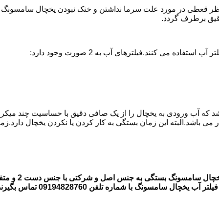
 قعطی در مورد علت سرما نداشتن و خنک نبودن یخچال سامسونگ وجود ن
ه می کنند.فیلترهای آب به 2 صورت وجود دارد:
اشد که آب ورودی به یخچال را از یک صافی دقیق با حساسیت چند میکر
قیمت فیلتر های
 سامسونگ با شماره تلفن 09194828760 تماس بگیرند.