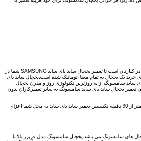
 داد.زیرا هر خرابی یخچال سامسونگ برای خود هزینه تعمیر یا
اگر یخچال شما ساید بای ساید می باشد و دچار خرابی شده است ما نمایندگی مجاز تعمیر ساید بای ساید SAMSUNG هستیم.جوادیه همیشه در کنارتان است تا تعمیر یخچال ساید بای ساید SAMSUNG شما در
مصرف انرژی بسیار کم و با درجه +++A امروزه مناسب ترین انتخاب برای خرید یک یخچال به تمام معنا اتوماتیک شده است.یخچال ساید بای
ای ساید سامسونگ از به روزترین تکنولوژی روز و مدرن یخچال
دن تعمیر یخچال ساید بای ساید سامسونگ به سایر تعمیرکاران بدون
جوادیه دارای سابقه 25 سال در زمینه تعمیر یخچال ساید بای ساید سامسونگ می باشد که با دارا بودن شعبه ها در تمامی سطح جوادیه؛ در کمتر از 30 دقیقه تکنیسین تعمیر ساید بای ساید به محل شما اعزام
 290 ولت می تواند کار کند،یکی از پرفروش ترین یخچال های سامسونگ می باشد.یخچال سامسونگ مدل فریزر بالا با