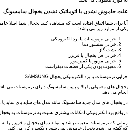
به موارد معمولی می باشد.
علت خاموش نشدن یا اتوماتیک نشدن یخچال سامسونگ
آیا برای شما اتفاق افتاده است که مشاهده کنید یخچال شما اصلا 
یکی از موارد زیر می باشد:
خرابی ترموستات یا برد الکترونیکی
خرابی سنسور دما
نشت گاز
خرابی فن یخچال یا فریزر
خرابی موتور یا کمپرسور
معیوب بودن یکی از قطعات دیفراست
خرابی ترموستات یا برد الکترونیکی یخچال SAMSUNG
یخچال های معمولی یا بالا و پایین سامسونگ دارای ترموستات می با
انجام می دهد.
در یخچال های مدل جدید سامسونگ مانند مدل های ساید بای ساید یا مد
درواقع برد الکترونیکی امکانات بیشتری نسبت به ترموستات به یخچا
زمانی که ترموستات معیوب باشد و نتواند دمای یخچال و فریزر را به
که گفته می شود یخچال خاموش نمی شود و یکسره کار می کند.