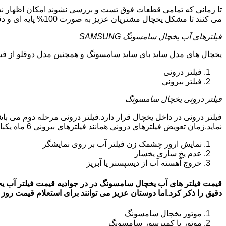
تا زمانی که تمامی قطعات فوق تست و بررسی نشوند امکان اظهار نظر
می کنند تا مشکل یخچال مشتریان عزیز به صورت 100% پایه ای و دقیق برطرف گردد.
فیلترهای آب یخچال سامسونگ SAMSUNG
یخچال های مدل ساید بای ساید سامسونگ و همچنین مدل دوقلو از فیلتر آب استفاد
فیلتر درونی
فیلتر بیرونی
فیلتر درونی یخچال سامسونگ
فیلتر درونی در داخل یخچال قرار دارد.فیلتر درونی مرحله دوم می ب
نماید.زمان تعویض فیلترهای درونی همانند فیلترهای بیرونی 6 ماه یکبار می باشد.البته این زمان بستگی به کار کردن یا نکردن یخچال دارد.زمانی که فیلترهای آب نیاز به تعویض داشته باشند:
نمایش ارور چشمک زن فیلتر آب بر روی نمایشگر
عدم یخ سازی یخساز
خروج آهسته آب از دیسپسنر یا آبریز
دقیق را ذکر کرد.اما دوستان عزیز می توانند برای استعلام قیمت روز فیلتر آب یخچال
موتور یخچال سامسونگ
موتور یا کمپرسور سامسونگ