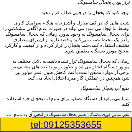
تراز بودن یخچال سامسونگ
توجه کنید که یخچال را درجایی صاف قرار دهید
شیب هایی که در کف منازل و آشپزخانه هنگام سرامیک کاری
توسط بنا ایجاد می شود می تواند در صورت عدم آگاهی مشکلاتی را
برای یخچال سامسونگ به وجود بیاورد.زمانی که یخچال سامسونگ
را در یک محیط نصب می کنید و قصد دارید از آن برای مصارف
مختلف استفاده کنید،حتماً یخچال را تراز کرده و از کیفیت و کارکرد
صحیح موتور دستگاه مطمئن شوید.
زمانی که یخچال سامسونگ تراز نشده باشد،به دلایل مختلف به
موتور دستگاه فشار می آید و علاوه بر تولید صداهای مختلف در
برخی از موارد ممکن است باعث کاهش طول عمر موتور نیز
شود.همچنین در عملکرد گاز مبرد اختلال ایجاد می کند.
منبع آب یخچال سامسونگ
شما می توانید از دستگاه تصفیه برای منبع آب یخچال خود استفاده
کنید
در دفترچه راهنمای یخچال سامسونگ قسمت ویژه ای به منبع آب
تلفن تماس فوری
نمایندگی تعمیر یخچال سامسونگ در گلچین
آن و راهنمایی لازم در زمینه نصب و استفاده از آن اختصاص داده
tel:09125353655
شده است.برخی از مدل های یخچال سامسونگ دارای منبع آبریز
بوده و آبی خنک را به شما تحویل می دهند.برخی دیگر نیز آب را به