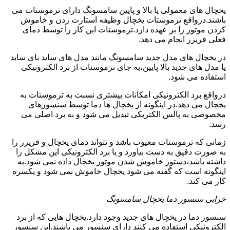
یخچال های معمولی یا بالا و پایین سامسونگ دارای ترموستات می
باشند.درواقع ترموستات یخچال وظیفه استارت زدن و خاموش
کردن موتور را بر عهده دارد.ترموستات این کار را توسط دمای
فعلی فریزر انجام می دهد.
در یخچال های مدل جدید سامسونگ مانند مدل های ساید بای ساید
یا مدل های جدید بالا پایین،به جای ترموستات از برد الکترونیکی
استفاده می شود.
درواقع برد الکترونیکی امکانات بیشتری نسبت به ترموستات به
یخچال می دهد.در اینگونه از یخچال ها دما توسط سنسورهای
مخصوصی به پالس الکتریکی تبدیل می شود و به برد اصلی می
رسد.
زمانی که ترموستات معیوب باشد و نتواند دمای یخچال و فریزر را
به صورت دقیق به دست بیاورد و یا برد الکترونیکی این مشکل را
داشته باشد،دستور خاموش شدن موتور یخچال داده نمی شود.به
اینگونه است که گفته می شود یخچال خاموش نمی شود و یکسره
کار می کند.
خرابی سنسور دما یخچال سامسونگ
سنسور دما در یخچال های جدید وجود دارد.یخچال هایی که از برد
الکترونیکی استفاده می کنند دارای سنسور می باشند.این سنسور