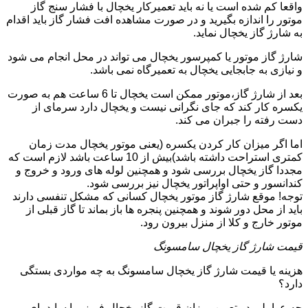
واقعا کم شده است یا نه باید تعمیرکار یخچال با فشار سنج گاز
موتور را اندازه بگیرید و در صورت مشاهده افت فشار گاز باید اقدام
به شارژ گاز یخچال نماید.
شارژ گاز موتور یا کمپرسور یخچال می تواند در محل انجام می شود
و نیازی به جابجایی یخچال به تعمیرگاه نمی باشد.
بعد از شارژ گاز،موتور ممکن است یخچال تا 6 ساعت هم به صورت
یکسره کار کند که جای نگرانی نیست و یخچال دارد سرمای از
دست رفته را جبران می کند.
اما اگر میزان کار کردن یکسره (یعنی موتور یخچال مدت زمان
کمتری استراحت داشته باشد)بیش از 10 ساعت باشد لازم است که
مجددا گاز یخچال بررسی شود و همچنین لوله های ورود و خروج و
کندانسور و حتی اواپراتور یخچال نیز بررسی شود.
توجه! موقع شارژ گاز موتور یخچال کسانی که مشکل تنفسی دارند
باید از محل دور شوند و همچنین پنجره ها باز بماند تا گاز قبلی از
موتور خارج و کلا از منزل بیرون رود.
قیمت شارژ گاز یخچال سامسونگ
هزینه یا قیمت شارژ گاز یخچال سامسونگ به چه مواردی بستگی
دارد؟
چه عواملی در تعیین میزان قیمت گاز یخچال فریزر یا ساید بای