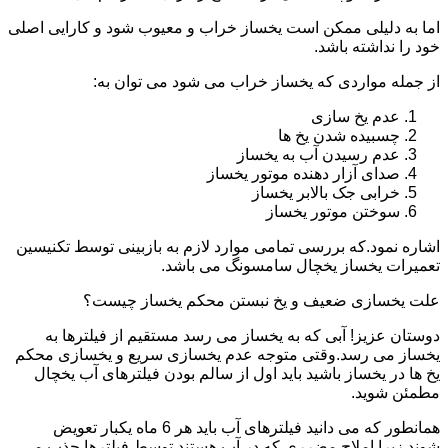
اما به دلیلی ممکن است یخساز خراب و معیوب شود و کارایی اصلی
خود را نداشته باشد.
از جمله مواردی که یخساز خراب می شود می توان به:
عدم یخ سازی
چسبیده شدن یخ ها
عدم رسیدن آب به یخساز
صدای آزار دهنده موتور یخساز
خرابی جک بالابر یخساز
سوختن موتور یخساز
اشاره نمود.که بررسی تمامی موارد لازم به بازبینی توسط تکنیسین
تعمیرات یخساز یخچال سامسونگ می باشد.
علت یخسازی ضعیف و یخ نبستن محکم یخساز چیست؟
دوستان عزیز! آبی که به یخساز می رسد مستقیم از فیلترها به
یخساز می رسد.وقتی متوجه عدم یخسازی سریع و یخسازی محکم
یخ ها در یخساز باشید باید اول از سالم بودن فیلترهای آب یخچال
مطمئن شوید.
همانطور که می دانید فیلترهای آب باید هر 6 ماه یکبار تعویض
شوند.زیرا املاح مضرری که در آب هستند توسط فیلترها جذب می