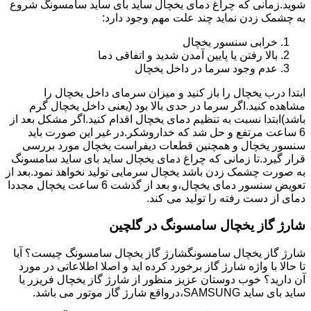
شوید.زمانی که چراغ دمای یخچال ساید بای ساید سامسونگ شروع
به چشمک زدن نماید چند علت مهم وجود دارد:
خرابی سنسور یخچال
بالا رفتن یا پایین آمدن شدید و اتفاقی دما
عدم وجود سرما در داخل یخچال
ابتدا درب یخچال را باز کنید و میزان سرمای داخل یخچال را
مشاهده کنید.اگر سرما در حدی بالا بود (یعنی داخل یخچال گرم
باشد)ابتدا نسبت به تنظیم دمای یخچال اقدام کنید.اگر مشکل بعد از
6 ساعت مرتفع و حل شد که خداروشکر.در غیر این صورت باید
سنسور یخچال و همچنین قطعات دیفراست یخچال مورد بررسی
قرار گیرد.تا زمانی که چراغ دمای یخچال ساید بای ساید سامسونگ
به صورت چشمک زدن باشد یخچال سرمایی تولید نخواهد نمود.بعد از
تعویض سنسور دمای یخچال،و بعد از گذشت 6 ساعت یخچال مجددا
دمای از دست رفته را تولید می کند.
شارژ گاز یخچال سامسونگ در گلچین
شارژ گاز یخچال سامسونگشارژ گاز یخچال سامسونگ چیست؟ آیا
تا حالا با واژه شارژ گاز برخورد کرده اید و اصلا اطلاعاتی در مورد
آن دارید؟ خوب دوستان عزیز منظور از شارژ گاز یخچال فریزر یا
ساید بای ساید SAMSUNG،درواقع شارژ گاز موتور می باشد.