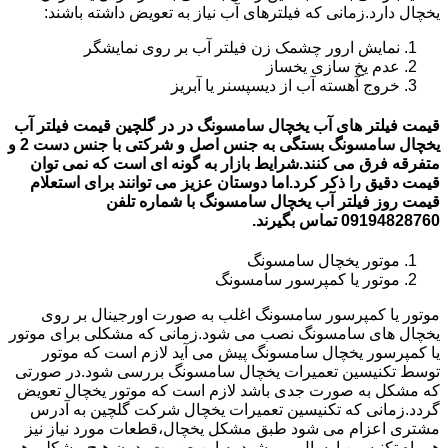
یخچال دارد.زمانی که فیلترهای آب نیاز به تعویض داشته باشند:
نمایش ارور چشمک زن فیلتر آب بر روی نمایشگر
عدم یخ سازی یخساز
خروج آهسته آب از دیسپسنر یا آبریز
قیمت فیلتر های آب یخچال سامسونگ در در گلچین قیمت فیلتر آب
یخچال سامسونگ بستگی به جنس اصل و شرکتی با جنس دست 2 و
متفرقه فرق می کنند.شرایط بازار به گونه ای است که نمی توان
قیمت دقیق را ذکر کرد.اما دوستان عزیز می توانند برای استعلام
قیمت روز فیلتر آب یخچال سامسونگ با شماره تلفن
09194828760 تماس بگیرند.
موتور یخچال سامسونگ
موتور یا کمپرسور سامسونگ
موتور یا کمپرسور سامسونگ اغلب به صورت اورجینال بر روی
یخچال های سامسونگ نصب می شود.زمانی که مشکلی برای موتور
یا کمپرسور یخچال سامسونگ پیش می آید لازم است که موتور
توسط تکنیسین تعمیرات یخچال سامسونگ بررسی شود.در صورتی
که مشکل به صورت جدی باشد لازم است که موتور یخچال تعویض
گردد.زمانی که تکنیسین تعمیرات یخچال شرکت گلچین به آدرس
مشتری اعزام می شود طبق مشکل یخچال،قطعات مورد نیاز نیز
همراه تکنیسین ارسال می شود.به این صورت بدون هیچ مشکلی هم