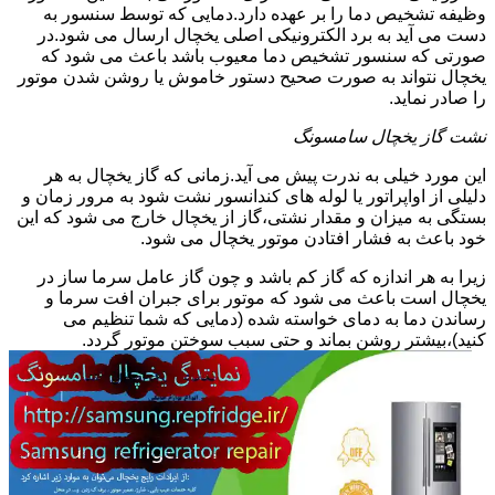
وظیفه تشخیص دما را بر عهده دارد.دمایی که توسط سنسور به
دست می آید به برد الکترونیکی اصلی یخچال ارسال می شود.در
صورتی که سنسور تشخیص دما معیوب باشد باعث می شود که
یخچال نتواند به صورت صحیح دستور خاموش یا روشن شدن موتور
را صادر نماید.
نشت گاز یخچال سامسونگ
این مورد خیلی به ندرت پیش می آید.زمانی که گاز یخچال به هر
دلیلی از اواپراتور یا لوله های کندانسور نشت شود به مرور زمان و
بستگی به میزان و مقدار نشتی،گاز از یخچال خارج می شود که این
خود باعث به فشار افتادن موتور یخچال می شود.
زیرا به هر اندازه که گاز کم باشد و چون گاز عامل سرما ساز در
یخچال است باعث می شود که موتور برای جبران افت سرما و
رساندن دما به دمای خواسته شده (دمایی که شما تنظیم می
کنید)،بیشتر روشن بماند و حتی سبب سوختن موتور گردد.