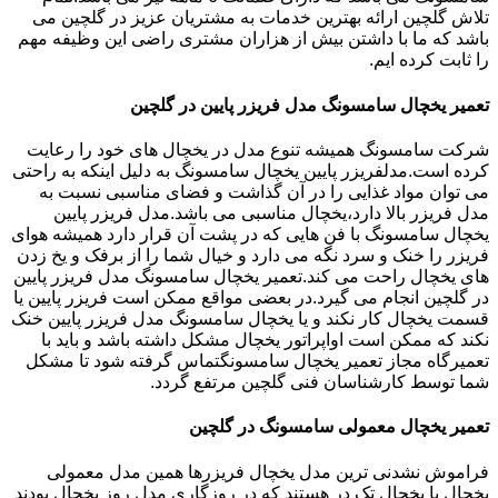
تلاش گلچین ارائه بهترین خدمات به مشتریان عزیز در گلچین می
باشد که ما با داشتن بیش از هزاران مشتری راضی این وظیفه مهم
را ثابت کرده ایم.
تعمیر یخچال سامسونگ مدل فریزر پایین در گلچین
شرکت سامسونگ همیشه تنوع مدل در یخچال های خود را رعایت
کرده است.مدلفریزر پایین یخچال سامسونگ به دلیل اینکه به راحتی
می توان مواد غذایی را در آن گذاشت و فضای مناسبی نسبت به
مدل فریزر بالا دارد،یخچال مناسبی می باشد.مدل فریزر پایین
یخچال سامسونگ با فن هایی که در پشت آن قرار دارد همیشه هوای
فریزر را خنک و سرد نگه می دارد و خیال شما را از برفک و یخ زدن
های یخچال راحت می کند.تعمیر یخچال سامسونگ مدل فریزر پایین
در گلچین انجام می گیرد.در بعضی مواقع ممکن است فریزر پایین یا
قسمت یخچال کار نکند و یا یخچال سامسونگ مدل فریزر پایین خنک
نکند که ممکن است اواپراتور یخچال مشکل داشته باشد و باید با
تعمیرگاه مجاز تعمیر یخچال سامسونگتماس گرفته شود تا مشکل
شما توسط کارشناسان فنی گلچین مرتفع گردد.
تعمیر یخچال معمولی سامسونگ در گلچین
فراموش نشدنی ترین مدل یخچال فریزرها همین مدل معمولی
یخچال یا یخچال تک در هستند که در روزگاری مدل روز یخچال بودند