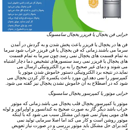
خرابی فن یخچال یا فریزر یخچال سامسونگ
فن ها در یخچال یا فریزر باعث پخش شدن و به گردش در آمدن
سرما می باشند.زمانی که فن یخچال یا فن فریزر خراب شود سرما
به تمام قسمت های یخچال نمی رسد.چون سرما به تمام قسمت
های یخچال یا فریزر نمی رسد سنسورهای تشخیص دما دچار اشتباه
می شوند و دمای غیر صحیح را به برد الکترونیکی ارسال می
نماید.در نتیجه برد الکترونیکی دستور خاموش شدن موتور یا
کمپرسور را نمی دهد.این مورد باعث یکسره کار کردن یخچال می
شود که در اصطلاح به آن خاموش نشدن یخچال نیز گفته می شود.
خرابی موتور یا کمپرسور یخچال سامسونگ
موتور یا کمپرسور یخچال قلب یخچال می باشد.زمانی که موتور
خراب باشد دیگر گاز به صورت صحیح به کندانسور و اواپراتور و لوله
های مویی پمپاژ نمی شود.این مشکل سبب می شود که با اینکه
موتور روشن است و کار می کند اما اصلا سرمایی تولید نمی
کند.برای حل مشکل باید موتور بررسی و در صورت نیاز تعویض