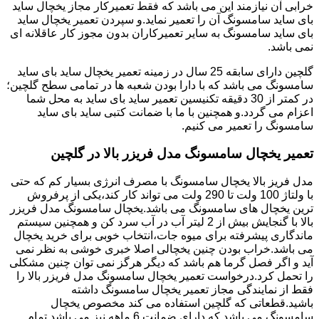
خرابی آن نیازمند این می باشد که فقط تعمیرکار مجاز یخچال ساید
بای ساید سامسونگ آن را تعمیر نماید.و سپردن تعمیر یخچال ساید
بای ساید سامسونگ به سایر تعمیرکاران بدون مجوز کار عاقلانه ای
نمی باشد.
گلچین دارای سابقه 25 سال در زمینه تعمیر یخچال ساید بای ساید
سامسونگ می باشد که با دارا بودن شعبه ها در تمامی سطح گلچین؛
در کمتر از 30 دقیقه تکنیسین تعمیر ساید بای ساید به محل شما
اعزام می گردد.و همچنین با ما با ضمانت کتبی ساید بای ساید
سامسونگ را تعمیر می کنیم.
تعمیر یخچال سامسونگ مدل فریزر بالا در گلچین
مدل فریز بالا یخچال سامسونگ با مصرف انرژی بسیار کم که حتی
با ولتاژ 100 ولت تا 290 ولت می تواند کار کند،یکی از پرفروش
ترین یخچال های سامسونگ می باشد.یخچال سامسونگ مدل فریزر
بالا با گنجایش بیش از 2 لیتر آب در آب سرد کن و همچنین سیستم
ماندگاری پیشرفته برای میوه جات،انتخاب خوبی برای خرید یخچال
می باشد.خراب بودن چنین یخچالی اصلا خبری خوشی به نظر نمی
آید و اگر فصل گرما هم باشد که دیگر هرگز نمی توان چنین مشکلی
را تحمل کرد.درخواست تعمیر یخچال سامسونگ مدل فریزر بالا را
فقط از نمایندگی مجاز تعمیر یخچال سامسونگ داشته
باشید.قطعاتی که گلچین استفاده می کند مخصوص یخچال
سامسونگ می باشد که دارای ضمانت 6 ماهه نیز می باشد.تمام