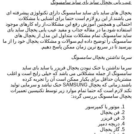
عیب یابی یخچال ساید بای ساید سامسونگ
یخچال های ساید بای ساید سامسونگ دارای تکنولوژی پیشرفته ای
می باشند.از این رو لازم است حتما برای آشنایی با مشکلات
احتمالی و همچنین آموزش رفع این مشکلات،از راه کارهای موجود
استفاده شود.ما در مقاله جذاب و مفید عیب یابی یخچال ساید بای
ساید سامسونگ تمام مشکلات متداول این مدل از یخچال های
سامسونگ را توضیح داده ایم.سوالات و مشکلات یخچال خود را از ما
بپرسید تا در سریع ترین زمان ممکن پاسخ دهیم.
سرما نداشتن یخچال سامسونگ
سرما نداشتن یا خنک نبودن یخچال فریزر یا ساید بای ساید
سامسونگ از جمله مشکلاتی می باشد که خیلی رایج است و اغلب
مشتریان حداقل برای یکبار ممکن است آن را تجربه کرده
باشند.زمانی که یخچال SAMSUNG خنک نباشد و سرمایی تولید
نکند لازم است که حتما تمام موارد زیر توسط تکنیسین تعمیرات
یخچال سامسونگ بررسی گردد:
موتور یا کمپرسور
فن یخچال
فن فریزر
دریچه دمپر
گاز یخچال