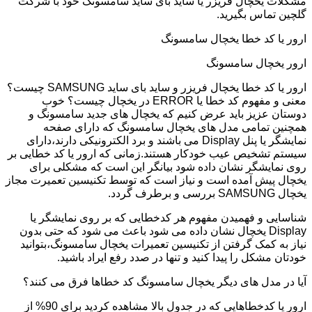
مشکلات یخچال فریزر یا ساید بای ساید سامسونگ خود با شرکت
گلچین تماس بگیرید.
ارور یا کد خطا یخچال سامسونگ
ارور یخچال سامسونگ
ارور یا کد خطا یخچال فریزر و ساید بای ساید SAMSUNG چیست؟
معنی و مفهوم کد خطا یا ERROR در یخچال چیست؟ خوب
دوستان عزیز باید عرض کنیم که یخچال های جدید سامسونگ و
همچنین تمامی مدل های یخچال سامسونگ که دارای صفحه
نمایشگر یا پنل Display می باشند و برد الکترونیکی دارند،دارای
سیستم تشخیص عیب خودکار هستند.زمانی که ارور یا کد خطایی بر
روی نمایشگر نشان داده شود بیانگر این است که مشکلی برای
یخچال پیش آمده است و نیاز است که توسط تکنیسین تعمیرت مجاز
یخچال SAMSUNG بررسی و برطرف گردد.
شناسایی و فهمیدن مفهوم هر کدخطایی که بر روی نمایشگر یا
Display یخچال نشان داده می شود باعث می شود که حتی بدون
نیاز به کمک گرفتن از تکنیسین تعمیرات یخچال سامسونگ،بتوانید
خودتان مشکل را پیدا کنید و تنها در صدد رفع ایراد باشید.
آیا در مدل های دیگر یخچال سامسونگ کد خطاها فرق می کنند؟
ارور یا کدخطاهایی که در جدول بالا مشاهده کردید برای 90% از