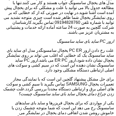
مدل های یخچال سامسونگ جواب هستند و کار می کنند.تنها با
مطالعه جدول بالا می توانید با علت و مشکلی که برای یخچال پیش
آمده است آشنا شوید.در نهایت در صورتی که از کد خطایی که بر
روی نمایشگر یخچال شما ظاهر شده است چیزی متوجه نشدید می
توانید با شماره تلفن 09194828760 تماس بگیرید.کارشناسان
شرکت گلچین به صورت 24 ساعته آماده ارائه خدمات و پشتیبانی
به مشتریان عزیز می باشند.
ارور PC ساید بای ساید سامسونگ
علت رخ دادن ارور PC ER یخچال سامسونگدر مدل ای ساید بای
ساید سامسونگ یک کد خطایی که اغلب می تواند بر روی نمایشگر
یخچال نشان داده شود،ارور ER PC می باشد.ارور PC ساید
سامسونگ نشان دهنده این است که در سیم کشی و سوکت های
اصلی ارتباطی دستگاه مشکلی وجود دارد.
برای حل مشکل پیشنهاد گلچین این است که با نمایندگی مجاز
تعمیرات یخچال SAMSUNG تماس بگیرید تا سیم کشی و سوکت
های اصلی برق و ارتباطی دستگاه مجددا بررسی گردد.
علت چشمک
زدن چراغ دمای یخچال ساید بای ساید سامسونگ چیست؟
یکی از مواردی که برای یخچال فریزرها و ساید بای سایدهای
سامسونگ رخ می دهد این است که شما متوجه چشمک زدن یا
خاموش روشن شدن اتفاقی دمای یخچال در نمایشگر می