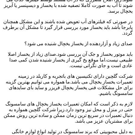
شوند تا آب به صورت کاملا تصفیه شده با یخساز و دیسپنسر یا آبریز
یخچال برسد.
در صورتی که فیلترهای آب تعویض شده باشند و این مشکل همچنان
پابرجا باشد باید یخساز مورد بررسی قرار گیرد تا مشکل آن برطرف
گردد.
صدای زیاد و آزاردهنده از یخساز یخچال شنیده می شود؟
باید موتور یخساز و جک آن بررسی شود.صدای زیاد از یخساز اصلا
طبیعی نیست.اما موقع یخ گیری از یخساز شنیده شدن کمی صدا
عادی است و جای نگرانی نیست.
شرکت گلچین دارای تکنیسین های باتجربه و کاربلد در زمینه
تعمیرات یخساز یخچال می باشد.ما همواره می توانیم بهترین گزینه
برای حل مشکلات فنی یخساز یخچال فریزر و ساید بای سایدهای
سامسونگ باشیم.
لازم به ذکر است که امکان تعمیرات یخساز یخچال های سامسونگ
حتی در منزل و محل نیز وجود دارد.زیرا شرکت گلچین همواره به
دنبال تعمیرات در سریع ترین زمان ممکن و ساده ترین روش ممکن
برای مشتریان عزیز می باشد.
به دلیل محبوبیتی که برند سامسونگ در تولید انواع لوازم خانگی