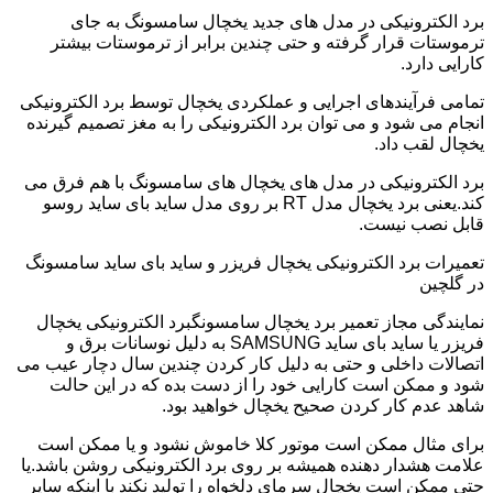
برد الکترونیکی در مدل های جدید یخچال سامسونگ به جای
ترموستات قرار گرفته و حتی چندین برابر از ترموستات بیشتر
کارایی دارد.
تمامی فرآیندهای اجرایی و عملکردی یخچال توسط برد الکترونیکی
انجام می شود و می توان برد الکترونیکی را به مغز تصمیم گیرنده
یخچال لقب داد.
برد الکترونیکی در مدل های یخچال های سامسونگ با هم فرق می
کند.یعنی برد یخچال مدل RT بر روی مدل ساید بای ساید روسو
قابل نصب نیست.
تعمیرات برد الکترونیکی یخچال فریزر و ساید بای ساید سامسونگ
در گلچین
نمایندگی مجاز تعمیر برد یخچال سامسونگبرد الکترونیکی یخچال
فریزر یا ساید بای ساید SAMSUNG به دلیل نوسانات برق و
اتصالات داخلی و حتی به دلیل کار کردن چندین سال دچار عیب می
شود و ممکن است کارایی خود را از دست بده که در این حالت
شاهد عدم کار کردن صحیح یخچال خواهید بود.
برای مثال ممکن است موتور کلا خاموش نشود و یا ممکن است
علامت هشدار دهنده همیشه بر روی برد الکترونیکی روشن باشد.یا
حتی ممکن است یخچال سرمای دلخواه را تولید نکند با اینکه سایر