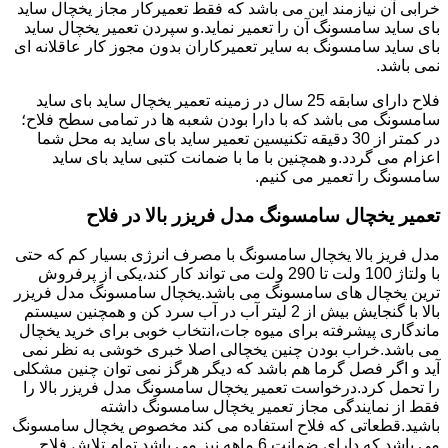
خرابی آن نیازمند این می باشد که فقط تعمیرکار مجاز یخچال ساید
بای ساید سامسونگ آن را تعمیر نماید.و سپردن تعمیر یخچال ساید
بای ساید سامسونگ به سایر تعمیرکاران بدون مجوز کار عاقلانه ای
نمی باشد.
فلاح دارای سابقه 25 سال در زمینه تعمیر یخچال ساید بای ساید
سامسونگ می باشد که با دارا بودن شعبه ها در تمامی سطح فلاح؛
در کمتر از 30 دقیقه تکنیسین تعمیر ساید بای ساید به محل شما
اعزام می گردد.و همچنین با ما با ضمانت کتبی ساید بای ساید
سامسونگ را تعمیر می کنیم.
تعمیر یخچال سامسونگ مدل فریزر بالا در فلاح
مدل فریز بالا یخچال سامسونگ با مصرف انرژی بسیار کم که حتی
با ولتاژ 100 ولت تا 290 ولت می تواند کار کند،یکی از پرفروش
ترین یخچال های سامسونگ می باشد.یخچال سامسونگ مدل فریزر
بالا با گنجایش بیش از 2 لیتر آب در آب سرد کن و همچنین سیستم
ماندگاری پیشرفته برای میوه جات،انتخاب خوبی برای خرید یخچال
می باشد.خراب بودن چنین یخچالی اصلا خبری خوشی به نظر نمی
آید و اگر فصل گرما هم باشد که دیگر هرگز نمی توان چنین مشکلی
را تحمل کرد.درخواست تعمیر یخچال سامسونگ مدل فریزر بالا را
فقط از نمایندگی مجاز تعمیر یخچال سامسونگ داشته
باشید.قطعاتی که فلاح استفاده می کند مخصوص یخچال سامسونگ
می باشد که دارای ضمانت 6 ماهه نیز می باشد.تمام تلاش فلاح