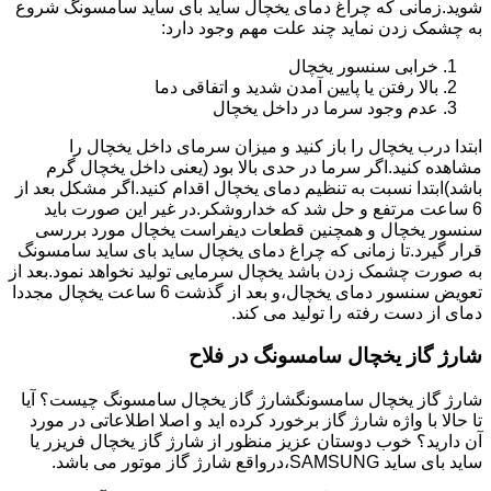
شوید.زمانی که چراغ دمای یخچال ساید بای ساید سامسونگ شروع
به چشمک زدن نماید چند علت مهم وجود دارد:
خرابی سنسور یخچال
بالا رفتن یا پایین آمدن شدید و اتفاقی دما
عدم وجود سرما در داخل یخچال
ابتدا درب یخچال را باز کنید و میزان سرمای داخل یخچال را
مشاهده کنید.اگر سرما در حدی بالا بود (یعنی داخل یخچال گرم
باشد)ابتدا نسبت به تنظیم دمای یخچال اقدام کنید.اگر مشکل بعد از
6 ساعت مرتفع و حل شد که خداروشکر.در غیر این صورت باید
سنسور یخچال و همچنین قطعات دیفراست یخچال مورد بررسی
قرار گیرد.تا زمانی که چراغ دمای یخچال ساید بای ساید سامسونگ
به صورت چشمک زدن باشد یخچال سرمایی تولید نخواهد نمود.بعد از
تعویض سنسور دمای یخچال،و بعد از گذشت 6 ساعت یخچال مجددا
دمای از دست رفته را تولید می کند.
شارژ گاز یخچال سامسونگ در فلاح
شارژ گاز یخچال سامسونگشارژ گاز یخچال سامسونگ چیست؟ آیا
تا حالا با واژه شارژ گاز برخورد کرده اید و اصلا اطلاعاتی در مورد
آن دارید؟ خوب دوستان عزیز منظور از شارژ گاز یخچال فریزر یا
ساید بای ساید SAMSUNG،درواقع شارژ گاز موتور می باشد.