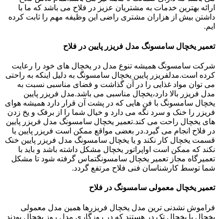
ارائه بهترین خدمات به مشتریان عزیز در فلاح می باشد که ما با
داشتن بیش از هزاران مشتری راضی این وظیفه مهم را ثابت کرده
ایم.
تعمیر یخچال سامسونگ مدل فریزر پایین در فلاح
شرکت سامسونگ همیشه تنوع مدل در یخچال های خود را رعایت
کرده است.مدلفریزر پایین یخچال سامسونگ به دلیل اینکه به راحتی
می توان مواد غذایی را در آن گذاشت و فضای مناسبی نسبت به
مدل فریزر بالا دارد،یخچال مناسبی می باشد.مدل فریزر پایین
یخچال سامسونگ با فن هایی که در پشت آن قرار دارد همیشه هوای
فریزر را خنک و سرد نگه می دارد و خیال شما را از برفک و یخ زدن
های یخچال راحت می کند.تعمیر یخچال سامسونگ مدل فریزر پایین
در فلاح انجام می گیرد.در بعضی مواقع ممکن است فریزر پایین یا
قسمت یخچال کار نکند و یا یخچال سامسونگ مدل فریزر پایین خنک
نکند که ممکن است اواپراتور یخچال مشکل داشته باشد و باید با
تعمیرگاه مجاز تعمیر یخچال سامسونگتماس گرفته شود تا مشکل
شما توسط کارشناسان فنی فلاح مرتفع گردد.
تعمیر یخچال معمولی سامسونگ در فلاح
فراموش نشدنی ترین مدل یخچال فریزرها همین مدل معمولی
یخچال یا یخچال تک در هستند که در روزگاری مدل روز یخچال بودند