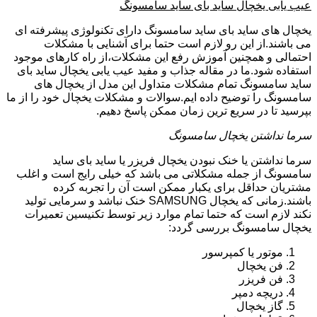
عیب یابی یخچال ساید بای ساید سامسونگ
یخچال های ساید بای ساید سامسونگ دارای تکنولوژی پیشرفته ای
می باشند.از این رو لازم است حتما برای آشنایی با مشکلات
احتمالی و همچنین آموزش رفع این مشکلات،از راه کارهای موجود
استفاده شود.ما در مقاله جذاب و مفید عیب یابی یخچال ساید بای
ساید سامسونگ تمام مشکلات متداول این مدل از یخچال های
سامسونگ را توضیح داده ایم.سوالات و مشکلات یخچال خود را از ما
بپرسید تا در سریع ترین زمان ممکن پاسخ دهیم.
سرما نداشتن یخچال سامسونگ
سرما نداشتن یا خنک نبودن یخچال فریزر یا ساید بای ساید
سامسونگ از جمله مشکلاتی می باشد که خیلی رایج است و اغلب
مشتریان حداقل برای یکبار ممکن است آن را تجربه کرده
باشند.زمانی که یخچال SAMSUNG خنک نباشد و سرمایی تولید
نکند لازم است که حتما تمام موارد زیر توسط تکنیسین تعمیرات
یخچال سامسونگ بررسی گردد:
موتور یا کمپرسور
فن یخچال
فن فریزر
دریچه دمپر
گاز یخچال