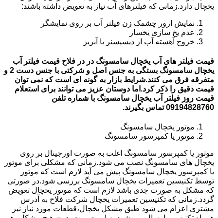
یخچال دارد.زمانی که فیلترهای آب نیاز به تعویض داشته باشند:
نمایش ارور چشمک زن فیلتر آب بر روی نمایشگر
عدم یخ سازی یخساز
خروج آهسته آب از دیسپسنر یا آبریز
قیمت فیلتر های آب یخچال سامسونگ در در فلاح قیمت فیلتر آب
یخچال سامسونگ بستگی به جنس اصل و شرکتی با جنس دست 2 و
متفرقه فرق می کنند.شرایط بازار به گونه ای است که نمی توان
قیمت دقیق را ذکر کرد.اما دوستان عزیز می توانند برای استعلام
قیمت روز فیلتر آب یخچال سامسونگ با شماره تلفن
09194828760 تماس بگیرند.
موتور یخچال سامسونگ
موتور یا کمپرسور سامسونگ
موتور یا کمپرسور سامسونگ اغلب به صورت اورجینال بر روی
یخچال های سامسونگ نصب می شود.زمانی که مشکلی برای موتور
یا کمپرسور یخچال سامسونگ پیش می آید لازم است که موتور
توسط تکنیسین تعمیرات یخچال سامسونگ بررسی شود.در صورتی
که مشکل به صورت جدی باشد لازم است که موتور یخچال تعویض
گردد.زمانی که تکنیسین تعمیرات یخچال شرکت فلاح به آدرس
مشتری اعزام می شود طبق مشکل یخچال،قطعات مورد نیاز نیز
همراه تکنیسین ارسال می شود.به این صورت بدون هیچ مشکلی هم