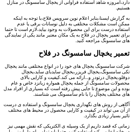
دارد،امروزه شاهد استفاده فراوانی از یخچال سامسونگ در منازل
هستیم.
به گزارش ایسنا،بنابر اعلام نوین سرویس فلاح،با توجه به اینکه
ممکن است مشکلات مختلفی به دلیل نوسانات برقی یا عدم
استفاده درست برای این محصولات به وجود بیاید،لازم است تا حتما
برای تعمیر یخچال در فلاح به یک مکان معتبر مانند یکی از نمایندگی
های سامسونگ مراجعه کنید.
تعمیر یخچال سامسونگ در فلاح
شرکت سامسونگ یخچال های خود را در انواع مختلفی مانند یخچال
تکی سامسونگ،یخچال فریزر،یخچال سایدبای ساید،یخچال
دوقلو،یخچال درتودر و...ارائه می کند.کیفیت و کارایی بالای
محصولات سامسونگ از جمله یخچال همواره زبانزد خاص و عام
بوده و این موضوع تا جایی پیش رفته است که بسیاری از افراد مدل
های مختلف یخچال را با نام سامسونگ می شناسند.
آگاهی از روش های نگهداری یخچال سامسونگ و استفاده ی درست
از آن می تواند در کیفیت و کارایی محصول در محیط های مختلف
تاثیر بسیار زیادی بگذارد.
زمانی که قصد داریم از یک وسیله ی الکتریکی که نقش مهمی نیز
در خانه ایفا می کند استفاده کنیم،حتما باید تمامی اصول ایمنی را