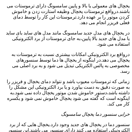
یخچال های معمولی یا بالا و پایین سامسونگ دارای ترموستات می
باشند.درواقع ترموستات یخچال وظیفه استارت زدن و خاموش
کردن موتور را بر عهده دارد.ترموستات این کار را توسط دمای
فعلی فریزر انجام می دهد.
در یخچال های مدل جدید سامسونگ مانند مدل های ساید بای ساید
یا مدل های جدید بالا پایین،به جای ترموستات از برد الکترونیکی
استفاده می شود.
درواقع برد الکترونیکی امکانات بیشتری نسبت به ترموستات به
یخچال می دهد.در اینگونه از یخچال ها دما توسط سنسورهای
مخصوصی به پالس الکتریکی تبدیل می شود و به برد اصلی می
رسد.
زمانی که ترموستات معیوب باشد و نتواند دمای یخچال و فریزر را
به صورت دقیق به دست بیاورد و یا برد الکترونیکی این مشکل را
داشته باشد،دستور خاموش شدن موتور یخچال داده نمی شود.به
اینگونه است که گفته می شود یخچال خاموش نمی شود و یکسره
کار می کند.
خرابی سنسور دما یخچال سامسونگ
سنسور دما در یخچال های جدید وجود دارد.یخچال هایی که از برد
الکترونیکی استفاده می کنند دارای سنسور می باشند.این سنسور