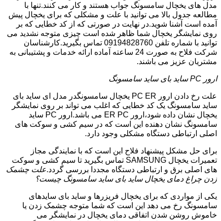
مدل های یخچال سامسونگ جواب هستند و کار می کنند.تنها با
مطالعه جدول بالا می توانید با علت و مشکلی که برای یخچال پیش
آمده است آشنا شوید.در نهایت در صورتی که از کد خطایی که بر
روی نمایشگر یخچال شما ظاهر شده است چیزی متوجه نشدید می
توانید با شماره تلفن 09194828760 تماس بگیرید.کارشناسان
شرکت فلاح به صورت 24 ساعته آماده ارائه خدمات و پشتیبانی به
مشتریان عزیز می باشند.
ارور PC ساید بای ساید سامسونگ
علت رخ دادن ارور PC ER یخچال سامسونگدر مدل ای ساید بای
ساید سامسونگ یک کد خطایی که اغلب می تواند بر روی نمایشگر
یخچال نشان داده شود،ارور ER PC می باشد.ارور PC ساید
سامسونگ نشان دهنده این است که در سیم کشی و سوکت های
اصلی ارتباطی دستگاه مشکلی وجود دارد.
برای حل مشکل پیشنهاد فلاح این است که با نمایندگی مجاز
تعمیرات یخچال SAMSUNG تماس بگیرید تا سیم کشی و سوکت
های اصلی برق و ارتباطی دستگاه مجددا بررسی گردد.
علت چشمک
زدن چراغ دمای یخچال ساید بای ساید سامسونگ چیست؟
یکی از مواردی که برای یخچال فریزرها و ساید بای سایدهای
سامسونگ رخ می دهد این است که شما متوجه چشمک زدن یا
خاموش روشن شدن اتفاقی دمای یخچال در نمایشگر می