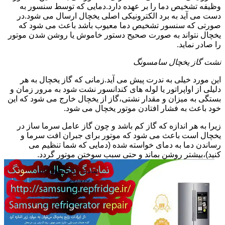
وظیفه تشخیص دما را بر عهده دارد.دمایی که توسط سنسور به
دست می آید به برد الکترونیکی اصلی یخچال ارسال می شود.در
صورتی که سنسور تشخیص دما معیوب باشد باعث می شود که
یخچال نتواند به صورت صحیح دستور خاموش یا روشن شدن موتور
را صادر نماید.
نشت گاز یخچال سامسونگ
این مورد خیلی به ندرت پیش می آید.زمانی که گاز یخچال به هر
دلیلی از اواپراتور یا لوله های کندانسور نشت شود به مرور زمان و
بستگی به میزان و مقدار نشتی،گاز از یخچال خارج می شود که این
خود باعث به فشار افتادن موتور یخچال می شود.
زیرا به هر اندازه که گاز کم باشد و چون گاز عامل سرما ساز در
یخچال است باعث می شود که موتور برای جبران افت سرما و
رساندن دما به دمای خواسته شده (دمایی که شما تنظیم می
کنید)،بیشتر روشن بماند و حتی سبب سوختن موتور گردد.