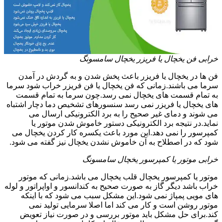
خرابی فن یخچال یا فریزر یخچال سامسونگ
فن ها در یخچال یا فریزر باعث پخش شدن و به گردش در آمدن
سرما می باشند.زمانی که فن یخچال یا فن فریزر خراب شود سرما
به تمام قسمت های یخچال نمی رسد.چون سرما به تمام قسمت
های یخچال یا فریزر نمی رسد سنسورهای تشخیص دما دچار اشتباه
می شوند و دمای غیر صحیح را به برد الکترونیکی ارسال می
نماید.در نتیجه برد الکترونیکی دستور خاموش شدن موتور یا
کمپرسور را نمی دهد.این مورد باعث یکسره کار کردن یخچال می
شود که در اصطلاح به آن خاموش نشدن یخچال نیز گفته می شود.
خرابی موتور یا کمپرسور یخچال سامسونگ
موتور یا کمپرسور یخچال قلب یخچال می باشد.زمانی که موتور
خراب باشد دیگر گاز به صورت صحیح به کندانسور و اواپراتور و لوله
های مویی پمپاژ نمی شود.این مشکل سبب می شود که با اینکه
موتور روشن است و کار می کند اما اصلا سرمایی تولید نمی
کند.برای حل مشکل باید موتور بررسی و در صورت نیاز تعویض