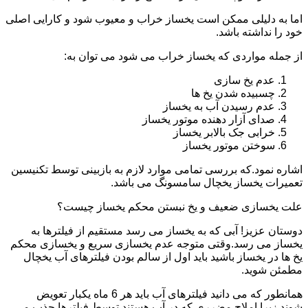
اما به دلیلی ممکن است یخساز خراب و معیوب شود و کارایی اصلی
خود را نداشته باشد.
از جمله مواردی که یخساز خراب می شود می توان به:
عدم یخ سازی
چسبیده شدن یخ ها
عدم رسیدن آب به یخساز
صدای آزار دهنده موتور یخساز
خرابی جک بالابر یخساز
سوختن موتور یخساز
اشاره نمود.که بررسی تمامی موارد لازم به بازبینی توسط تکنیسین
تعمیرات یخساز یخچال سامسونگ می باشد.
علت یخسازی ضعیف و یخ نبستن محکم یخساز چیست؟
دوستان عزیز! آبی که به یخساز می رسد مستقیم از فیلترها به
یخساز می رسد.وقتی متوجه عدم یخسازی سریع و یخسازی محکم
یخ ها در یخساز باشید باید اول از سالم بودن فیلترهای آب یخچال
مطمئن شوید.
همانطور که می دانید فیلترهای آب باید هر 6 ماه یکبار تعویض
شوند.زیرا املاح مضرری که در آب هستند توسط فیلترها جذب می