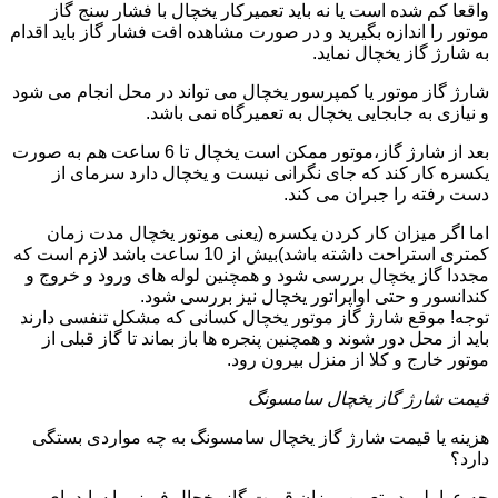
واقعا کم شده است یا نه باید تعمیرکار یخچال با فشار سنج گاز
موتور را اندازه بگیرید و در صورت مشاهده افت فشار گاز باید اقدام
به شارژ گاز یخچال نماید.
شارژ گاز موتور یا کمپرسور یخچال می تواند در محل انجام می شود
و نیازی به جابجایی یخچال به تعمیرگاه نمی باشد.
بعد از شارژ گاز،موتور ممکن است یخچال تا 6 ساعت هم به صورت
یکسره کار کند که جای نگرانی نیست و یخچال دارد سرمای از
دست رفته را جبران می کند.
اما اگر میزان کار کردن یکسره (یعنی موتور یخچال مدت زمان
کمتری استراحت داشته باشد)بیش از 10 ساعت باشد لازم است که
مجددا گاز یخچال بررسی شود و همچنین لوله های ورود و خروج و
کندانسور و حتی اواپراتور یخچال نیز بررسی شود.
توجه! موقع شارژ گاز موتور یخچال کسانی که مشکل تنفسی دارند
باید از محل دور شوند و همچنین پنجره ها باز بماند تا گاز قبلی از
موتور خارج و کلا از منزل بیرون رود.
قیمت شارژ گاز یخچال سامسونگ
هزینه یا قیمت شارژ گاز یخچال سامسونگ به چه مواردی بستگی
دارد؟
چه عواملی در تعیین میزان قیمت گاز یخچال فریزر یا ساید بای