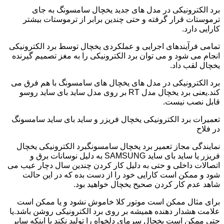
برد الکترونیکی در مدل های جدید یخچال سامسونگ به جای
ترموستات قرار گرفته و حتی چندین برابر از ترموستات بیشتر
کارایی دارد.
تمامی فرآیندهای اجرایی و عملکردی یخچال توسط برد الکترونیکی
انجام می شود و می توان برد الکترونیکی را به مغز تصمیم گیرنده
یخچال لقب داد.
برد الکترونیکی در مدل های یخچال های سامسونگ با هم فرق می
کند.یعنی برد یخچال مدل RT بر روی مدل ساید بای ساید روسو
قابل نصب نیست.
تعمیرات برد الکترونیکی یخچال فریزر و ساید بای ساید سامسونگ
در فلاح
نمایندگی مجاز تعمیر برد یخچال سامسونگبرد الکترونیکی یخچال
فریزر یا ساید بای ساید SAMSUNG به دلیل نوسانات برق و
اتصالات داخلی و حتی به دلیل کار کردن چندین سال دچار عیب می
شود و ممکن است کارایی خود را از دست بده که در این حالت
شاهد عدم کار کردن صحیح یخچال خواهید بود.
برای مثال ممکن است موتور کلا خاموش نشود و یا ممکن است
علامت هشدار دهنده همیشه بر روی برد الکترونیکی روشن باشد.یا
حتی ممکن است یخچال سرمای دلخواه را تولید نکند با اینکه سایر