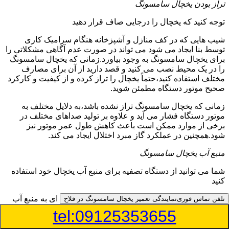
تراز بودن یخچال سامسونگ
توجه کنید که یخچال را درجایی صاف قرار دهید
شیب هایی که در کف منازل و آشپزخانه هنگام سرامیک کاری
توسط بنا ایجاد می شود می تواند در صورت عدم آگاهی مشکلاتی را
برای یخچال سامسونگ به وجود بیاورد.زمانی که یخچال سامسونگ
را در یک محیط نصب می کنید و قصد دارید از آن برای مصارف
مختلف استفاده کنید،حتماً یخچال را تراز کرده و از کیفیت و کارکرد
صحیح موتور دستگاه مطمئن شوید.
زمانی که یخچال سامسونگ تراز نشده باشد،به دلایل مختلف به
موتور دستگاه فشار می آید و علاوه بر تولید صداهای مختلف در
برخی از موارد ممکن است باعث کاهش طول عمر موتور نیز
شود.همچنین در عملکرد گاز مبرد اختلال ایجاد می کند.
منبع آب یخچال سامسونگ
شما می توانید از دستگاه تصفیه برای منبع آب یخچال خود استفاده
کنید
در دفترچه راهنمای یخچال سامسونگ قسمت ویژه ای به منبع آب
تلفن تماس فوری
نمایندگی تعمیر یخچال سامسونگ در فلاح
آن و راهنمایی لازم در زمینه نصب و استفاده از آن اختصاص داده
tel:09125353655
شده است.برخی از مدل های یخچال سامسونگ دارای منبع آبریز
بوده و آبی خنک را به شما تحویل می دهند.برخی دیگر نیز آب را به