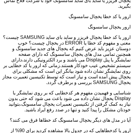
یخچال فریزر یا ساید بای ساید سامسونگ خود با شرکت فلاح تماس
بگیرید.
ارور یا کد خطا یخچال سامسونگ
ارور یخچال سامسونگ
ارور یا کد خطا یخچال فریزر و ساید بای ساید SAMSUNG چیست؟
معنی و مفهوم کد خطا یا ERROR در یخچال چیست؟ خوب
دوستان عزیز باید عرض کنیم که یخچال های جدید سامسونگ و
همچنین تمامی مدل های یخچال سامسونگ که دارای صفحه
نمایشگر یا پنل Display می باشند و برد الکترونیکی دارند،دارای
سیستم تشخیص عیب خودکار هستند.زمانی که ارور یا کد خطایی بر
روی نمایشگر نشان داده شود بیانگر این است که مشکلی برای
یخچال پیش آمده است و نیاز است که توسط تکنیسین تعمیرت مجاز
یخچال SAMSUNG بررسی و برطرف گردد.
شناسایی و فهمیدن مفهوم هر کدخطایی که بر روی نمایشگر یا
Display یخچال نشان داده می شود باعث می شود که حتی بدون
نیاز به کمک گرفتن از تکنیسین تعمیرات یخچال سامسونگ،بتوانید
خودتان مشکل را پیدا کنید و تنها در صدد رفع ایراد باشید.
آیا در مدل های دیگر یخچال سامسونگ کد خطاها فرق می کنند؟
ارور یا کدخطاهایی که در جدول بالا مشاهده کردید برای 90% از