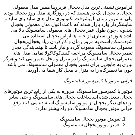
فراموش نشدنی ترین مدل یخچال فریزرها همین مدل معمولی
یخچال یا یخچال تک در هستند که در روزگاری مدل روز یخچال بودند
ولی به مرور زمان با پیشرفت تکنولوژی مدل های ساید بای ساید و
نمایشگردار وارد بازار شدند که باعث افول مدل معمولی یخچال
شد.ولی چون طول عمر یخچال های معمولی سامسونگ بالا می
باشد هنوز در بسیاری از خانه ها از این یخچال استفاده می
شود.ممکن است به مرور زمان و کارکردن زیاد یخچال،یخچال
معمولی سامسونگ معیوب گردد و نیاز باشد تا بهنمایندگی مجاز
تعمیر یخچال سامسونگ مراجعه کنید.کوکاکولا تمامی مدل های
معمولی یخچال سامسونگ را در منزل و محل تعمیر می کند و هرگز
نیازی به جابجایی برای تعمیر یخچال معمولی سامسونگ نمی باشد
چون ما تعمیرگاه را به منزل یا محل کار شما می آوریم.
خرابی موتور یا کمپرسور سامسونگ
موتور یا کمپرسور سامسونگ امروزه به یکی از رایج ترین موتورهای
یخچال تبدیل شده است.اغلب یخچال های سامسونگ و حتی سایر
برندهای دیگر یخچال از موتور سامسونگ استفاده می کنند.رفع
خرابی موتور یخچال سامسونگ دو راه بیشتر ندارد:
تعویض موتور یخچال سامسونگ
تعمیر موتور یخچال سامسونگ