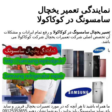
نمایندگی تعمیر یخچال
سامسونگ در کوکاکولا
تعمیر یخچال سامسونگ در کوکاکولا
و رفع تمام ایرادات و مشکلات
آن تخصص اصلی شرکت تعمیرات یخچال شرکت کوکاکولا می
باشد.
با
ما همراه باشید تا هر آنچه که در مورد تعمیرات یخچال فریزر و ساید
بای ساید سامسونگ باید بدانید را به شما نشان دهیم.09125353655