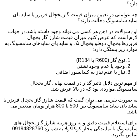
دارد؟
چه عواملی در تعیین میزان قیمت گاز یخچال فریزر یا ساید بای
ساید سامسونگ دخالت دارند؟
این سوالات در ذهن هر کسی می تواند وجود داشته باشد.در جواب
لازم است که عرض کنیم میزان قیمت شارژ گاز یخچال
فریزرها،یخچال دوقلو،یخچال تک و ساید بای سایدهای سامسونگ به
موارد زیر بستگی دارد:
نوع گاز (R600 یا R134)
وجود یا عدم وجود نشتی
نیاز یا عدم نیاز به کندانسور اضافی
از مهم ترین دلایل تاثیر گذار در قیمت نهایی گاز یخچال
سامسونگ،مواردی بود که در بالا عرض شد.
به صورت تقریبی می توان گفت که قیمت شارژ گاز یخچال فریزر یا
ساید بای ساید سامسونگ بین 500 تا 800 هزار تومان متغییر می
باشد.
برای استعلام قیمت دقیق و به روز هزینه شارژ گاز یخچال های
سامسونگ با نمایندگی مجاز کوکاکولا به شماره 09194828760
تماس بگیرید.