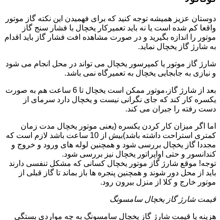
دوستان عزیز همیشه توجه کنید که برای فهمیدن این نکته گاز موتور
واقعا کم شده است یا نه باید تعمیرکار یخچال با فشار سنج گاز
موتور را اندازه بگیرید و در صورت مشاهده افت فشار گاز باید اقدام
به شارژ گاز یخچال نماید.
شارژ گاز موتور یا کمپرسور یخچال می تواند در محل انجام می شود
و نیازی به جابجایی یخچال به تعمیرگاه نمی باشد.
بعد از شارژ گاز،موتور ممکن است یخچال تا 6 ساعت هم به صورت
یکسره کار کند که جای نگرانی نیست و یخچال دارد سرمای از
دست رفته را جبران می کند.
اما اگر میزان کار کردن یکسره (یعنی موتور یخچال مدت زمان
کمتری استراحت داشته باشد)بیش از 10 ساعت باشد لازم است که
مجددا گاز یخچال بررسی شود و همچنین لوله های ورود و خروج و
کندانسور و حتی اواپراتور یخچال نیز بررسی شود.
توجه! موقع شارژ گاز موتور یخچال کسانی که مشکل تنفسی دارند
باید از محل دور شوند و همچنین پنجره ها باز بماند تا گاز قبلی از
موتور خارج و کلا از منزل بیرون رود.
قیمت شارژ گاز یخچال سامسونگ
هزینه یا قیمت شارژ گاز یخچال سامسونگ به چه مواردی بستگی