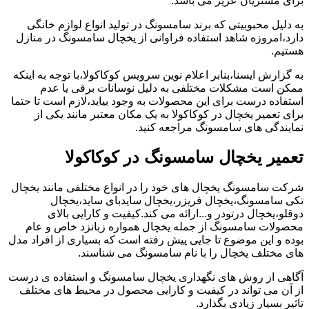
برای مشتریان عزیز می باشد.
به دلیل محبوبیتی که برند سامسونگ در تولید انواع لوازم خانگی
دارد،امروزه شاهد استفاده فراوانی از یخچال سامسونگ در منازل
هستیم.
به گزارش ایسنا،بنابر اعلام نوین سرویس کوکاکولا،با توجه به اینکه
ممکن است مشکلات مختلفی به دلیل نوسانات برقی یا عدم
استفاده درست برای این محصولات به وجود بیاید،لازم است تا حتما
برای تعمیر یخچال در کوکاکولا به یک مکان معتبر مانند یکی از
نمایندگی های سامسونگ مراجعه کنید.
تعمیر یخچال سامسونگ در کوکاکولا
شرکت سامسونگ یخچال های خود را در انواع مختلفی مانند یخچال
تکی سامسونگ،یخچال فریزر،یخچال سایدبای ساید،یخچال
دوقلو،یخچال درتودر و...ارائه می کند.کیفیت و کارایی بالای
محصولات سامسونگ از جمله یخچال همواره زبانزد خاص و عام
بوده و این موضوع تا جایی پیش رفته است که بسیاری از افراد مدل
های مختلف یخچال را با نام سامسونگ می شناسند.
آگاهی از روش های نگهداری یخچال سامسونگ و استفاده ی درست
از آن می تواند در کیفیت و کارایی محصول در محیط های مختلف
تاثیر بسیار زیادی بگذارد.