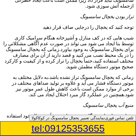
سامسونگ نباید قرار داد زیرا ممکن است باعث ایجاد خطراتی
ازجمله آتش سوزی شود.
تراز بودن یخچال سامسونگ
توجه کنید که یخچال را درجایی صاف قرار دهید
شیب هایی که در کف منازل و آشپزخانه هنگام سرامیک کاری
توسط بنا ایجاد می شود می تواند در صورت عدم آگاهی مشکلاتی را
برای یخچال سامسونگ به وجود بیاورد.زمانی که یخچال سامسونگ
را در یک محیط نصب می کنید و قصد دارید از آن برای مصارف
مختلف استفاده کنید،حتماً یخچال را تراز کرده و از کیفیت و کارکرد
صحیح موتور دستگاه مطمئن شوید.
زمانی که یخچال سامسونگ تراز نشده باشد،به دلایل مختلف به
موتور دستگاه فشار می آید و علاوه بر تولید صداهای مختلف در
برخی از موارد ممکن است باعث کاهش طول عمر موتور نیز
شود.همچنین در عملکرد گاز مبرد اختلال ایجاد می کند.
منبع آب یخچال سامسونگ
شما می توانید از دستگاه تصفیه برای منبع آب یخچال خود استفاده
تلفن تماس فوری
نمایندگی تعمیر یخچال سامسونگ در کوکاکولا
کنید
tel:09125353655
در دفترچه راهنمای یخچال سامسونگ قسمت ویژه ای به منبع آب