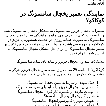
آقای هاشمی
نمایندگی تعمیر یخچال سامسونگ در
کوکاکولا
تعمیرات یخچال فریزر سامسونگ ما مشکل یخچال سامسونگ شما
را با ضمانت کتبی برطرف می نماییم.نمایندگی مجاز تعمیر یخچال
سامسونگ به صورت شبانه روزی در خدمت همشهریان عزیز در
کوکاکولا و حومه می باشد تا با اولین تماس،متخصص ترین تکنیسین
تعمیر یخچال سامسونگ را برای حل مشکل یخچال سامسونگ به
آدرس شما اعزام نماید.
مشکلات متداول یخچال فریزر و ساید بای ساید سامسونگ
کوکاکولا با سابقه 25 سال در زمینه تعمیر یخچال فریزر هرگونه
مشکلی که فکرش را بکنید می تواند برطرف کند از جمله:
خنک نبودن و سرما نداشتن یخچال سامسونگ
صدای زیاد یخچال فریزر یا ساید بای ساید سامسونگ
اتومات نکردن و یکسره کار کردن یخچال سامسونگ
شارژ گاز یخچال یخچال سامسونگ
تعویض موتور (کمپرسور)یخچال سامسونگ
خرابی اواپراتور و سایر قطعات دیفراست