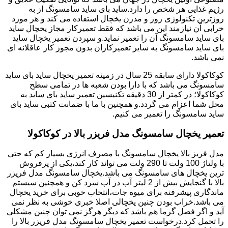
رژیم غذایی هر شخص را دارد.ساید بای ساید سامسونگ از به
روزترین تکنولوژی روز و مدرن یخچال استفاده می کند و هر مورد
خرابی آن نیازمند این می باشد که فقط تعمیرکار مجاز یخچال ساید
بای ساید سامسونگ آن را تعمیر نماید.و سپردن تعمیر یخچال ساید
بای ساید سامسونگ به سایر تعمیرکاران بدون مجوز کار عاقلانه ای
نمی باشد.
کوکاکولا دارای سابقه 25 سال در زمینه تعمیر یخچال ساید بای ساید
سامسونگ می باشد که با دارا بودن شعبه ها در تمامی سطح
کوکاکولا؛ در کمتر از 30 دقیقه تکنیسین تعمیر ساید بای ساید به
محل شما اعزام می گردد.و همچنین با ما با ضمانت کتبی ساید بای
ساید سامسونگ را تعمیر می کنیم.
تعمیر یخچال سامسونگ مدل فریزر بالا در کوکاکولا
مدل فریز بالا یخچال سامسونگ با مصرف انرژی بسیار کم که حتی
با ولتاژ 100 ولت تا 290 ولت می تواند کار کند،یکی از پرفروش
ترین یخچال های سامسونگ می باشد.یخچال سامسونگ مدل فریزر
بالا با گنجایش بیش از 2 لیتر آب در آب سرد کن و همچنین سیستم
ماندگاری پیشرفته برای میوه جات،انتخاب خوبی برای خرید یخچال
می باشد.خراب بودن چنین یخچالی اصلا خبری خوشی به نظر نمی
آید و اگر فصل گرما هم باشد که دیگر هرگز نمی توان چنین مشکلی
را تحمل کرد.درخواست تعمیر یخچال سامسونگ مدل فریزر بالا را