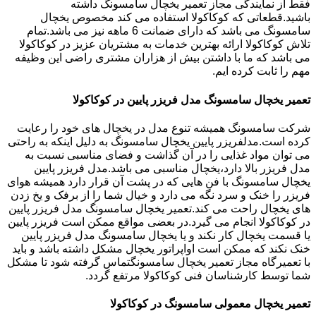
فقط از نمایندگی مجاز تعمیر یخچال سامسونگ داشته
باشید.قطعاتی که کوکاکولا استفاده می کند مخصوص یخچال
سامسونگ می باشد که دارای ضمانت 6 ماهه نیز می باشد.تمام
تلاش کوکاکولا ارائه بهترین خدمات به مشتریان عزیز در کوکاکولا
می باشد که ما با داشتن بیش از هزاران مشتری راضی این وظیفه
مهم را ثابت کرده ایم.
تعمیر یخچال سامسونگ مدل فریزر پایین در کوکاکولا
شرکت سامسونگ همیشه تنوع مدل در یخچال های خود را رعایت
کرده است.مدلفریزر پایین یخچال سامسونگ به دلیل اینکه به راحتی
می توان مواد غذایی را در آن گذاشت و فضای مناسبی نسبت به
مدل فریزر بالا دارد،یخچال مناسبی می باشد.مدل فریزر پایین
یخچال سامسونگ با فن هایی که در پشت آن قرار دارد همیشه هوای
فریزر را خنک و سرد نگه می دارد و خیال شما را از برفک و یخ زدن
های یخچال راحت می کند.تعمیر یخچال سامسونگ مدل فریزر پایین
در کوکاکولا انجام می گیرد.در بعضی مواقع ممکن است فریزر پایین
یا قسمت یخچال کار نکند و یا یخچال سامسونگ مدل فریزر پایین
خنک نکند که ممکن است اواپراتور یخچال مشکل داشته باشد و باید
با تعمیرگاه مجاز تعمیر یخچال سامسونگتماس گرفته شود تا مشکل
شما توسط کارشناسان فنی کوکاکولا مرتفع گردد.
تعمیر یخچال معمولی سامسونگ در کوکاکولا