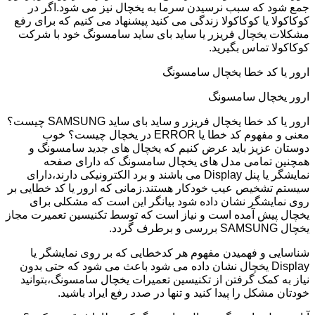
جمع شود که سبب نرسیدن سرما به یخچال نیز می شود.اگر در
کوکاکولا یا کوکاکولا زندگی می کنید پیشنهاد می کنیم که برای رفع
مشکلات یخچال فریزر یا ساید بای ساید سامسونگ خود با شرکت
کوکاکولا تماس بگیرید.
ارور یا کد خطا یخچال سامسونگ
ارور یخچال سامسونگ
ارور یا کد خطا یخچال فریزر و ساید بای ساید SAMSUNG چیست؟
معنی و مفهوم کد خطا یا ERROR در یخچال چیست؟ خوب
دوستان عزیز باید عرض کنیم که یخچال های جدید سامسونگ و
همچنین تمامی مدل های یخچال سامسونگ که دارای صفحه
نمایشگر یا پنل Display می باشند و برد الکترونیکی دارند،دارای
سیستم تشخیص عیب خودکار هستند.زمانی که ارور یا کد خطایی بر
روی نمایشگر نشان داده شود بیانگر این است که مشکلی برای
یخچال پیش آمده است و نیاز است که توسط تکنیسین تعمیرت مجاز
یخچال SAMSUNG بررسی و برطرف گردد.
شناسایی و فهمیدن مفهوم هر کدخطایی که بر روی نمایشگر یا
Display یخچال نشان داده می شود باعث می شود که حتی بدون
نیاز به کمک گرفتن از تکنیسین تعمیرات یخچال سامسونگ،بتوانید
خودتان مشکل را پیدا کنید و تنها در صدد رفع ایراد باشید.