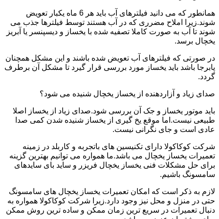
همانطور که می دانید فیلترهای آب باید هر 6 ماه یکبار تعویض
شوند.زیرا املاح مضرری که در آب هستند توسط فیلترها جذب می
شوند تا آب به صورت کاملا تصفیه شده با یخساز و دیسپنسر یا آبریز
یخچال برسد.
در صورتی که فیلترهای آب تعویض شده باشند و این مشکل همچنان
پابرجا باشد باید یخساز مورد بررسی قرار گیرد تا مشکل آن برطرف
گردد.
صدای زیاد و آزاردهنده از یخساز یخچال شنیده می شود؟
باید موتور یخساز و جک آن بررسی شود.صدای زیاد از یخساز اصلا
طبیعی نیست.اما موقع یخ گیری از یخساز شنیده شدن کمی صدا
عادی است و جای نگرانی نیست.
شرکت کوکاکولا دارای تکنیسین های باتجربه و کاربلد در زمینه
تعمیرات یخساز یخچال می باشد.ما همواره می توانیم بهترین گزینه
برای حل مشکلات فنی یخساز یخچال فریزر و ساید بای سایدهای
سامسونگ باشیم.
لازم به ذکر است که امکان تعمیرات یخساز یخچال های سامسونگ
حتی در منزل و محل نیز وجود دارد.زیرا شرکت کوکاکولا همواره به
دنبال تعمیرات در سریع ترین زمان ممکن و ساده ترین روش ممکن