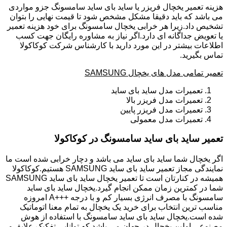
هزینه تعمیر یخچال فریزر یا ساید بای ساید سامسونگ جزو مواردی
می باشد که باید دقیقا مشکل مشخص شود تا قیمت نهایی را بتوان
تشخیص داد.زیرا هر خرابی یخچال سامسونگ برای خود هزینه تعمیر
یا تعویض جداگانه ای دارد.اگر نیاز به مشاوره رایگان جهت کسب
اطلاعات بیشتر در این مورد دارید با کارشناس شرکت کوکاکولا
تماس بگیرید.
تعمیر تمامی مدل های یخچال SAMSUNG
تعمیرات مدل ساید بای ساید
تعمیرات مدل فریزر بالا
تعمیرات مدل فریزر پایین
تعمیرات مدل معمولی
تعمیر ساید بای ساید سامسونگ در کوکاکولا
اگر یخچال شما ساید بای ساید می باشد و دچار خرابی شده است ما
نمایندگی مجاز تعمیر ساید بای ساید SAMSUNG هستیم.کوکاکولا
همیشه در کنارتان است تا تعمیر یخچال ساید بای ساید SAMSUNG
شما در کمترین زمان ممکن انجام گیرد.یخچال ساید بای ساید
سامسونگ با مصرف انرژی بسیار کم و با درجه +++A امروزه
مناسب ترین انتخاب برای خرید یک یخچال به تمام معنا اتوماتیک
شده است.یخچال ساید بای ساید سامسونگ با استفاده از هوش
مصنوعی اولین یخچال در جهان می باشد که توانایی تفکیک علایق و