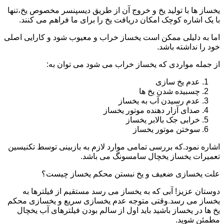
یخساز ها با تولید یخ و خروج آن از طریق دیسپنسر مخصوص یخ،تنها
با یک اشاره کوچک امکان دریافت یخ را برای ما فراهم می کنند.
اما به دلیلی ممکن است یخساز خراب و معیوب شود و کارایی اصلی
خود را نداشته باشد.
از جمله مواردی که یخساز خراب می شود می توان به:
عدم یخ سازی
چسبیده شدن یخ ها
عدم رسیدن آب به یخساز
صدای آزار دهنده موتور یخساز
خرابی جک بالابر یخساز
سوختن موتور یخساز
اشاره نمود.که بررسی تمامی موارد لازم به بازبینی توسط تکنیسین
تعمیرات یخساز یخچال سامسونگ می باشد.
علت یخسازی ضعیف و یخ نبستن محکم یخساز چیست؟
دوستان عزیز! آبی که به یخساز می رسد مستقیم از فیلترها به
یخساز می رسد.وقتی متوجه عدم یخسازی سریع و یخسازی محکم
یخ ها در یخساز باشید باید اول از سالم بودن فیلترهای آب یخچال
مطمئن شوید.