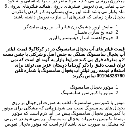
میکرون بررسی می کند تا مواد مضر در آب را شناسایی و به خود
جذب نماید.زمان تعویض فیلترهای درونی همانند فیلترهای بیرونی 6
ماه یکبار می باشد.البته این زمان بستگی به کار کردن یا نکردن
یخچال دارد.زمانی که فیلترهای آب نیاز به تعویض داشته باشند:
نمایش ارور چشمک زن فیلتر آب بر روی نمایشگر
عدم یخ سازی یخساز
خروج آهسته آب از دیسپسنر یا آبریز
قیمت فیلتر های آب یخچال سامسونگ در در کوکاکولا قیمت فیلتر
آب یخچال سامسونگ بستگی به جنس اصل و شرکتی با جنس دست
2 و متفرقه فرق می کنند.شرایط بازار به گونه ای است که نمی
توان قیمت دقیق را ذکر کرد.اما دوستان عزیز می توانند برای
استعلام قیمت روز فیلتر آب یخچال سامسونگ با شماره تلفن
09194828760 تماس بگیرند.
موتور یخچال سامسونگ
موتور یا کمپرسور سامسونگ
موتور یا کمپرسور سامسونگ اغلب به صورت اورجینال بر روی
یخچال های سامسونگ نصب می شود.زمانی که مشکلی برای موتور
یا کمپرسور یخچال سامسونگ پیش می آید لازم است که موتور
توسط تکنیسین تعمیرات یخچال سامسونگ بررسی شود.در صورتی
که مشکل به صورت جدی باشد لازم است که موتور یخچال تعویض