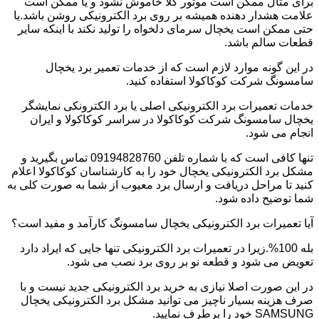
برای مثال ممکن است موتور کلا خاموش نشود و یا ممکن است
علامت هشدار دهنده همیشه بر روی برد الکترونیکی روشن باشد.یا
حتی ممکن است یخچال سرمای دلخواه را تولید نکند با اینکه سایر
قطعات سالم باشد.
در این گونه موارد لازم است که از خدمات تعمیر برد یخچال
سامسونگ شرکت کوکاکولا استفاده کنید.
خدمات تعمیرات برد الکترونیکی اصلی یا برد الکترونکی نمایشگر
یخچال سامسونگ شرکت کوکاکولا در سراسر کوکاکولا و ایران
انجام می شود.
تنها کافی است که با شماره تلفن 09194828760 تماس بگیرید و
مشکل برد الکترونیکی یخچال خود را به کارشناسان کوکاکولا اعلام
کنید تا مراحل دریافت و ارسال برد معیوب از شما به صورت کلی به
شما توضیح داده شود.
آیا تعمیرات برد الکترونیکی یخچال سامسونگ کارآمد و مفید است؟
بله 100%.زیرا در تعمیرات برد الکترونیکی تنها جایی که ایراد دارد
تعویض می شود و قطعه نو بر روی برد نصب می شود.
در این صورت اصلا نیازی به خرید برد الکترونیکی جدید نیست و با
صرف هزینه بسیار ناچیز می توانید مشکل برد الکترونیکی یخچال
SAMSUNG خود را برطرف نمایید.