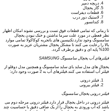
دریچه دمپر
گاز یخچال
قطعات دیفراست
لاستیک دور درب
کندانسور
تا زمانی که تمامی قطعات فوق تست و بررسی نشوند امکان اظهار
نظر قعطی در مورد علت سرما نداشتن و خنک نبودن یخچال
سامسونگ وجود ندارد.تکنیسین های باتجربه کوکاکولا تمامی موارد
بالا را رعایت می کنند تا مشکل یخچال مشتریان عزیز به صورت
100% پایه ای و دقیق برطرف گردد.
فیلترهای آب یخچال سامسونگ SAMSUNG
یخچال های مدل ساید بای ساید سامسونگ و همچنین مدل دوقلو از
فیلتر آب استفاده می کنند.فیلترهای آب به 2 صورت وجود دارد:
فیلتر درونی
فیلتر بیرونی
فیلتر درونی یخچال سامسونگ
فیلتر درونی در داخل یخچال قرار دارد.فیلتر درونی مرحله دوم می
باشد که آب ورودی به یخچال را از یک صافی دقیق با حساسیت چند