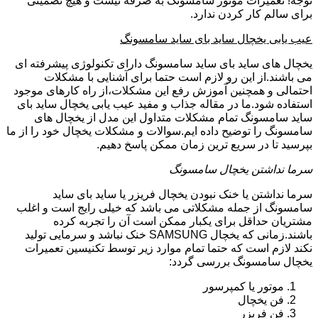
توجه! تعمیرات موتور سامسونگ به صرفه نیست و هیچ تضمینی
برای سالم کار کردن ندارد.
عیب یابی یخچال ساید بای ساید سامسونگ
یخچال های ساید بای ساید سامسونگ دارای تکنولوژی پیشرفته ای
می باشند.از این رو لازم است حتما برای آشنایی با مشکلات
احتمالی و همچنین آموزش رفع این مشکلات،از راه کارهای موجود
استفاده شود.ما در مقاله جذاب و مفید عیب یابی یخچال ساید بای
ساید سامسونگ تمام مشکلات متداول این مدل از یخچال های
سامسونگ را توضیح داده ایم.سوالات و مشکلات یخچال خود را از ما
بپرسید تا در سریع ترین زمان ممکن پاسخ دهیم.
سرما نداشتن یخچال سامسونگ
سرما نداشتن یا خنک نبودن یخچال فریزر یا ساید بای ساید
سامسونگ از جمله مشکلاتی می باشد که خیلی رایج است و اغلب
مشتریان حداقل برای یکبار ممکن است آن را تجربه کرده
باشند.زمانی که یخچال SAMSUNG خنک نباشد و سرمایی تولید
نکند لازم است که حتما تمام موارد زیر توسط تکنیسین تعمیرات
یخچال سامسونگ بررسی گردد:
موتور یا کمپرسور
فن یخچال
فن فریزر