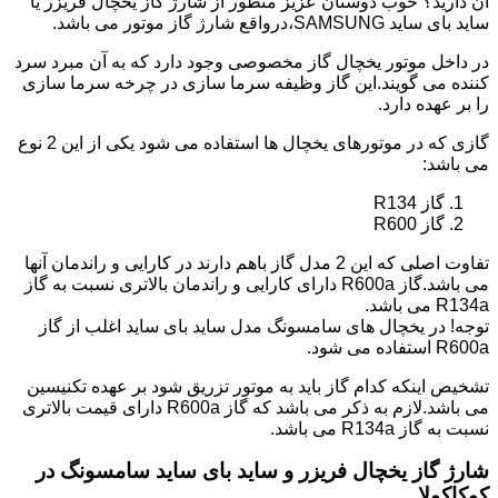
آن دارید؟ خوب دوستان عزیز منظور از شارژ گاز یخچال فریزر یا
ساید بای ساید SAMSUNG،درواقع شارژ گاز موتور می باشد.
در داخل موتور یخچال گاز مخصوصی وجود دارد که به آن مبرد سرد
کننده می گویند.این گاز وظیفه سرما سازی در چرخه سرما سازی
را بر عهده دارد.
گازی که در موتورهای یخچال ها استفاده می شود یکی از این 2 نوع
می باشد:
گاز R134
گاز R600
تفاوت اصلی که این 2 مدل گاز باهم دارند در کارایی و راندمان آنها
می باشد.گاز R600a دارای کارایی و راندمان بالاتری نسبت به گاز
R134a می باشد.
توجه! در یخچال های سامسونگ مدل ساید بای ساید اغلب از گاز
R600a استفاده می شود.
تشخیص اینکه کدام گاز باید به موتور تزریق شود بر عهده تکنیسین
می باشد.لازم به ذکر می باشد که گاز R600a دارای قیمت بالاتری
نسبت به گاز R134a می باشد.
شارژ گاز یخچال فریزر و ساید بای ساید سامسونگ در
کوکاکولا