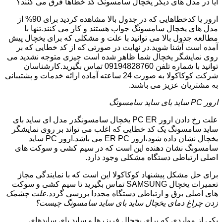
آیا در مدل های دیگر یخچال سامسونگ کد خطاها فرق می کنند؟
ارور یا کدخطاهایی که در جدول بالا مشاهده کردید برای 90% از
مدل های یخچال سامسونگ جواب هستند و کار می کنند.تنها با
مطالعه جدول بالا می توانید با علت و مشکلی که برای یخچال پیش
آمده است آشنا شوید.در نهایت در صورتی که از کد خطایی که بر
روی نمایشگر یخچال شما ظاهر شده است چیزی متوجه نشدید می
توانید با شماره تلفن 09194828760 تماس بگیرید.کارشناسان
شرکت کوکاکولا به صورت 24 ساعته آماده ارائه خدمات و پشتیبانی
به مشتریان عزیز می باشند.
ارور PC ساید بای ساید سامسونگ
علت رخ دادن ارور PC ER یخچال سامسونگدر مدل ای ساید بای
ساید سامسونگ یک کد خطایی که اغلب می تواند بر روی نمایشگر
یخچال نشان داده شود،ارور ER PC می باشد.ارور PC ساید
سامسونگ نشان دهنده این است که در سیم کشی و سوکت های
اصلی ارتباطی دستگاه مشکلی وجود دارد.
برای حل مشکل پیشنهاد کوکاکولا این است که با نمایندگی مجاز
تعمیرات یخچال SAMSUNG تماس بگیرید تا سیم کشی و سوکت
های اصلی برق و ارتباطی دستگاه مجددا بررسی گردد.
علت چشمک
زدن چراغ دمای یخچال ساید بای ساید سامسونگ چیست؟
یکی از مواردی که برای یخچال فریزرها و ساید بای سایدهای