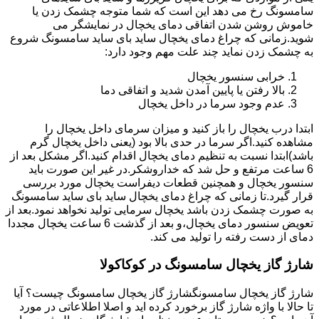
سامسونگ رخ می دهد این است که شما متوجه چشمک زدن یا
خاموش روشن شدن اتفاقی دمای یخچال در نمایشگر می
شوید.زمانی که چراغ دمای یخچال ساید بای ساید سامسونگ شروع
به چشمک زدن نماید چند علت مهم وجود دارد:
خرابی سنسور یخچال
بالا رفتن یا پایین آمدن شدید و اتفاقی دما
عدم وجود سرما در داخل یخچال
ابتدا درب یخچال را باز کنید و میزان سرمای داخل یخچال را
مشاهده کنید.اگر سرما در حدی بالا بود (یعنی داخل یخچال گرم
باشد)ابتدا نسبت به تنظیم دمای یخچال اقدام کنید.اگر مشکل بعد از
6 ساعت مرتفع و حل شد که خداروشکر.در غیر این صورت باید
سنسور یخچال و همچنین قطعات دیفراست یخچال مورد بررسی
قرار گیرد.تا زمانی که چراغ دمای یخچال ساید بای ساید سامسونگ
به صورت چشمک زدن باشد یخچال سرمایی تولید نخواهد نمود.بعد از
تعویض سنسور دمای یخچال،و بعد از گذشت 6 ساعت یخچال مجددا
دمای از دست رفته را تولید می کند.
شارژ گاز یخچال سامسونگ در کوکاکولا
شارژ گاز یخچال سامسونگشارژ گاز یخچال سامسونگ چیست؟ آیا
تا حالا با واژه شارژ گاز برخورد کرده اید و اصلا اطلاعاتی در مورد