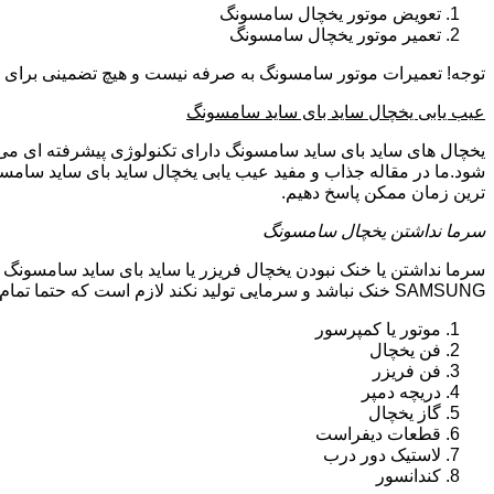
تعویض موتور یخچال سامسونگ
تعمیر موتور یخچال سامسونگ
توجه! تعمیرات موتور سامسونگ به صرفه نیست و هیچ تضمینی برای سا
عیب یابی یخچال ساید بای ساید سامسونگ
یخچال های ساید بای ساید سامسونگ دارای تکنولوژی پیشرفته ای می ب
شود.ما در مقاله جذاب و مفید عیب یابی یخچال ساید بای ساید سامسو
ترین زمان ممکن پاسخ دهیم.
سرما نداشتن یخچال سامسونگ
سرما نداشتن یا خنک نبودن یخچال فریزر یا ساید بای ساید سامسونگ 
SAMSUNG خنک نباشد و سرمایی تولید نکند لازم است که حتما تمام موارد زیر توسط تکنیسین تعمیرات یخچال سامسونگ بررسی گردد:
موتور یا کمپرسور
فن یخچال
فن فریزر
دریچه دمپر
گاز یخچال
قطعات دیفراست
لاستیک دور درب
کندانسور