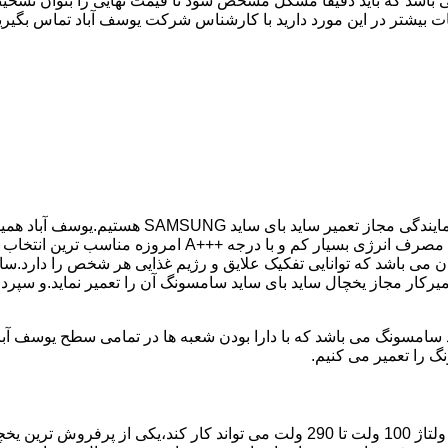
 باشد که باید دقیقا مشکل مشخص شود تا قیمت نهایی را بتوان تشخیص
ت بیشتر در این مورد دارید با کارشناس شرکت یوسف آباد تماس بگیرید
در کمترین زمان ممکن انجام گیرد.یخچال ساید بای ساید سامسو
می باشد که توانایی تفکیک علایق و رژیم غذایی هر شخص را دارد.سای
میرکار مجاز یخچال ساید بای ساید سامسونگ آن را تعمیر نماید.و سپر
گ را تعمیر می کنیم.
مدل فریز بالا یخچال سامسونگ با مصرف انرژی بسیار کم که حتی با ولتاژ 100 ولت تا