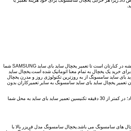
 داد.زیرا هر خرابی یخچال سامسونگ برای خود هزینه تعمیر یا
.
اگر یخچال شما ساید بای ساید می باشد و دچار خرابی شده است ما نمایندگی مجاز تعمیر ساید بای ساید SAMSUNG هستیم.یوسف آباد همیشه در کنارتان است تا تعمیر یخچال ساید بای ساید SAMSUNG شما
نگ با مصرف انرژی بسیار کم و با درجه +++A امروزه مناسب ترین انتخاب برای خرید یک یخچال به تمام معنا اتوماتیک شده است.یخچال ساید
د بای ساید سامسونگ از به روزترین تکنولوژی روز و مدرن یخچال
دن تعمیر یخچال ساید بای ساید سامسونگ به سایر تعمیرکاران بدون
یوسف آباد دارای سابقه 25 سال در زمینه تعمیر یخچال ساید بای ساید سامسونگ می باشد که با دارا بودن شعبه ها در تمامی سطح یوسف آباد؛ در کمتر از 30 دقیقه تکنیسین تعمیر ساید بای ساید به محل شما
 290 ولت می تواند کار کند،یکی از پرفروش ترین یخچال های سامسونگ می باشد.یخچال سامسونگ مدل فریزر بالا با