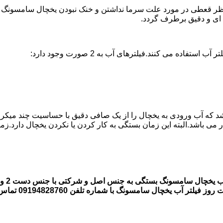
 قعطی در مورد علت سرما نداشتن و خنک نبودن یخچال سامسونگ وجود ن
ه می کنند.فیلترهای آب به 2 صورت وجود دارد:
اشد که آب ورودی به یخچال را از یک صافی دقیق با حساسیت چند میکر
قیمت 
 یخچال سامسونگ با شماره تلفن 09194828760 تماس بگیرند.