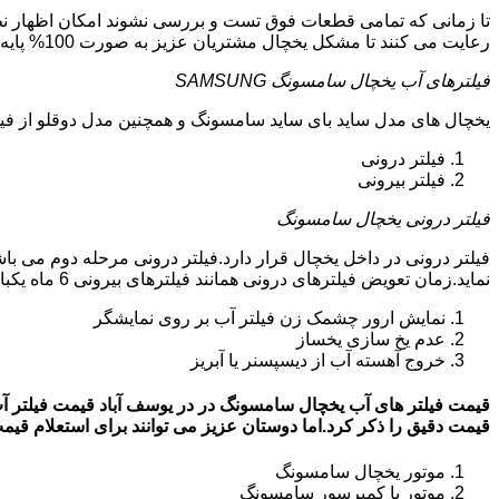
تا زمانی که تمامی قطعات فوق تست و بررسی نشوند امکان اظهار نظر
رعایت می کنند تا مشکل یخچال مشتریان عزیز به صورت 100% پایه ای و دقیق برطرف گردد.
فیلترهای آب یخچال سامسونگ SAMSUNG
یخچال های مدل ساید بای ساید سامسونگ و همچنین مدل دوقلو از فیلتر آب استفاد
فیلتر درونی
فیلتر بیرونی
فیلتر درونی یخچال سامسونگ
فیلتر درونی در داخل یخچال قرار دارد.فیلتر درونی مرحله دوم می ب
نماید.زمان تعویض فیلترهای درونی همانند فیلترهای بیرونی 6 ماه یکبار می باشد.البته این زمان بستگی به کار کردن یا نکردن یخچال دارد.زمانی که فیلترهای آب نیاز به تعویض داشته باشند:
نمایش ارور چشمک زن فیلتر آب بر روی نمایشگر
عدم یخ سازی یخساز
خروج آهسته آب از دیسپسنر یا آبریز
قیمت دقیق را ذکر کرد.اما دوستان عزیز می توانند برای استعلام قیمت روز فیلتر آب
موتور یخچال سامسونگ
موتور یا کمپرسور سامسونگ