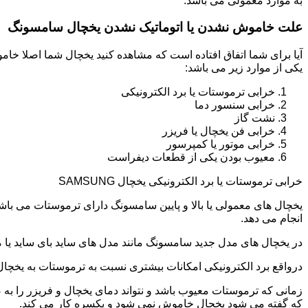
به موارد معمولی می باشد.
علت خاموش نشدن یا اتوماتیک نشدن یخچال سامسونگ
آیا برای شما اتفاق افتاده است که مشاهده کنید یخچال شما اصلا 
یکی از موارد زیر می باشد:
خرابی ترموستات یا برد الکترونیکی
خرابی سنسور دما
نشت گاز
خرابی فن یخچال یا فریزر
خرابی موتور یا کمپرسور
معیوب بودن یکی از قطعات دیفراست
خرابی ترموستات یا برد الکترونیکی یخچال SAMSUNG
یخچال های معمولی یا بالا و پایین سامسونگ دارای ترموستات می با
انجام می دهد.
در یخچال های مدل جدید سامسونگ مانند مدل های ساید بای ساید یا مد
درواقع برد الکترونیکی امکانات بیشتری نسبت به ترموستات به یخچا
زمانی که ترموستات معیوب باشد و نتواند دمای یخچال و فریزر را به
که گفته می شود یخچال خاموش نمی شود و یکسره کار می کند.