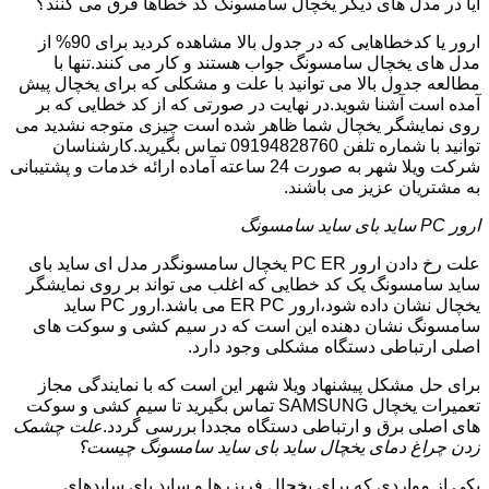
آیا در مدل های دیگر یخچال سامسونگ کد خطاها فرق می کنند؟
ارور یا کدخطاهایی که در جدول بالا مشاهده کردید برای 90% از
مدل های یخچال سامسونگ جواب هستند و کار می کنند.تنها با
مطالعه جدول بالا می توانید با علت و مشکلی که برای یخچال پیش
آمده است آشنا شوید.در نهایت در صورتی که از کد خطایی که بر
روی نمایشگر یخچال شما ظاهر شده است چیزی متوجه نشدید می
توانید با شماره تلفن 09194828760 تماس بگیرید.کارشناسان
شرکت ویلا شهر به صورت 24 ساعته آماده ارائه خدمات و پشتیبانی
به مشتریان عزیز می باشند.
ارور PC ساید بای ساید سامسونگ
علت رخ دادن ارور PC ER یخچال سامسونگدر مدل ای ساید بای
ساید سامسونگ یک کد خطایی که اغلب می تواند بر روی نمایشگر
یخچال نشان داده شود،ارور ER PC می باشد.ارور PC ساید
سامسونگ نشان دهنده این است که در سیم کشی و سوکت های
اصلی ارتباطی دستگاه مشکلی وجود دارد.
برای حل مشکل پیشنهاد ویلا شهر این است که با نمایندگی مجاز
تعمیرات یخچال SAMSUNG تماس بگیرید تا سیم کشی و سوکت
های اصلی برق و ارتباطی دستگاه مجددا بررسی گردد.
علت چشمک
زدن چراغ دمای یخچال ساید بای ساید سامسونگ چیست؟
یکی از مواردی که برای یخچال فریزرها و ساید بای سایدهای