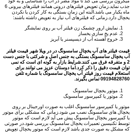
میکرون بررسی می کند تا مواد مضر در آب را شناسایی و به خود
جذب نماید.زمان تعویض فیلترهای درونی همانند فیلترهای بیرونی 6
ماه یکبار می باشد.البته این زمان بستگی به کار کردن یا نکردن
یخچال دارد.زمانی که فیلترهای آب نیاز به تعویض داشته باشند:
نمایش ارور چشمک زن فیلتر آب بر روی نمایشگر
عدم یخ سازی یخساز
خروج آهسته آب از دیسپسنر یا آبریز
قیمت فیلتر های آب یخچال سامسونگ در در ویلا شهر قیمت فیلتر
آب یخچال سامسونگ بستگی به جنس اصل و شرکتی با جنس دست
2 و متفرقه فرق می کنند.شرایط بازار به گونه ای است که نمی
توان قیمت دقیق را ذکر کرد.اما دوستان عزیز می توانند برای
استعلام قیمت روز فیلتر آب یخچال سامسونگ با شماره تلفن
09194828760 تماس بگیرند.
موتور یخچال سامسونگ
موتور یا کمپرسور سامسونگ
موتور یا کمپرسور سامسونگ اغلب به صورت اورجینال بر روی
یخچال های سامسونگ نصب می شود.زمانی که مشکلی برای موتور
یا کمپرسور یخچال سامسونگ پیش می آید لازم است که موتور
توسط تکنیسین تعمیرات یخچال سامسونگ بررسی شود.در صورتی
که مشکل به صورت جدی باشد لازم است که موتور یخچال تعویض