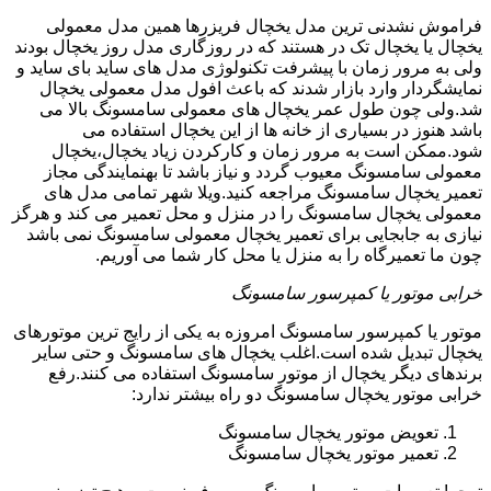
فراموش نشدنی ترین مدل یخچال فریزرها همین مدل معمولی
یخچال یا یخچال تک در هستند که در روزگاری مدل روز یخچال بودند
ولی به مرور زمان با پیشرفت تکنولوژی مدل های ساید بای ساید و
نمایشگردار وارد بازار شدند که باعث افول مدل معمولی یخچال
شد.ولی چون طول عمر یخچال های معمولی سامسونگ بالا می
باشد هنوز در بسیاری از خانه ها از این یخچال استفاده می
شود.ممکن است به مرور زمان و کارکردن زیاد یخچال،یخچال
معمولی سامسونگ معیوب گردد و نیاز باشد تا بهنمایندگی مجاز
تعمیر یخچال سامسونگ مراجعه کنید.ویلا شهر تمامی مدل های
معمولی یخچال سامسونگ را در منزل و محل تعمیر می کند و هرگز
نیازی به جابجایی برای تعمیر یخچال معمولی سامسونگ نمی باشد
چون ما تعمیرگاه را به منزل یا محل کار شما می آوریم.
خرابی موتور یا کمپرسور سامسونگ
موتور یا کمپرسور سامسونگ امروزه به یکی از رایج ترین موتورهای
یخچال تبدیل شده است.اغلب یخچال های سامسونگ و حتی سایر
برندهای دیگر یخچال از موتور سامسونگ استفاده می کنند.رفع
خرابی موتور یخچال سامسونگ دو راه بیشتر ندارد:
تعویض موتور یخچال سامسونگ
تعمیر موتور یخچال سامسونگ