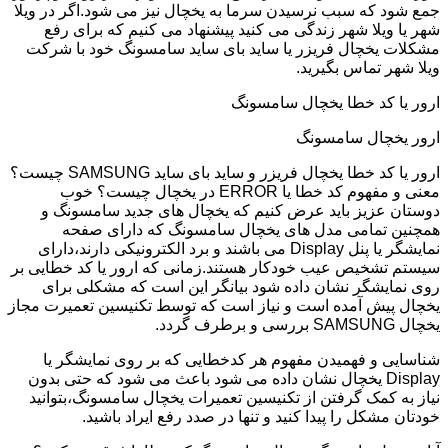
جمع شود که سبب نرسیدن سرما به یخچال نیز می شود.اگر در ویلا
شهر یا ویلا شهر زندگی می کنید پیشنهاد می کنیم که برای رفع
مشکلات یخچال فریزر یا ساید بای ساید سامسونگ خود با شرکت
ویلا شهر تماس بگیرید.
ارور یا کد خطا یخچال سامسونگ
ارور یخچال سامسونگ
ارور یا کد خطا یخچال فریزر و ساید بای ساید SAMSUNG چیست؟
معنی و مفهوم کد خطا یا ERROR در یخچال چیست؟ خوب
دوستان عزیز باید عرض کنیم که یخچال های جدید سامسونگ و
همچنین تمامی مدل های یخچال سامسونگ که دارای صفحه
نمایشگر یا پنل Display می باشند و برد الکترونیکی دارند،دارای
سیستم تشخیص عیب خودکار هستند.زمانی که ارور یا کد خطایی بر
روی نمایشگر نشان داده شود بیانگر این است که مشکلی برای
یخچال پیش آمده است و نیاز است که توسط تکنیسین تعمیرت مجاز
یخچال SAMSUNG بررسی و برطرف گردد.
شناسایی و فهمیدن مفهوم هر کدخطایی که بر روی نمایشگر یا
Display یخچال نشان داده می شود باعث می شود که حتی بدون
نیاز به کمک گرفتن از تکنیسین تعمیرات یخچال سامسونگ،بتوانید
خودتان مشکل را پیدا کنید و تنها در صدد رفع ایراد باشید.