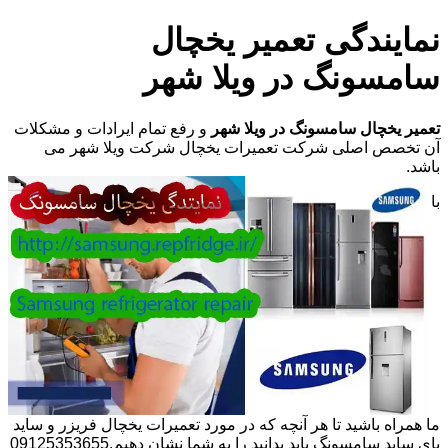
نمایندگی تعمیر یخچال
سامسونگ در ویلا شهر
تعمیر یخچال سامسونگ در ویلا شهر
و رفع تمام ایرادات و مشکلات
آن تخصص اصلی شرکت تعمیرات یخچال شرکت ویلا شهر می
باشد.
با
ما همراه باشید تا هر آنچه که در مورد تعمیرات یخچال فریزر و ساید
بای ساید سامسونگ باید بدانید را به شما نشان دهیم.09125353655