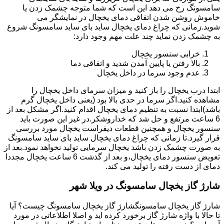
سامسونگ رخ می دهد این است که شما متوجه چشمک زدن یا
خاموش روشن شدن اتفاقی دمای یخچال در نمایشگر می
شوید.زمانی که چراغ دمای یخچال ساید بای ساید سامسونگ شروع
به چشمک زدن نماید چند علت مهم وجود دارد:
خرابی سنسور یخچال
بالا رفتن یا پایین آمدن شدید و اتفاقی دما
عدم وجود سرما در داخل یخچال
ابتدا درب یخچال را باز کنید و میزان سرمای داخل یخچال را
مشاهده کنید.اگر سرما در حدی بالا بود (یعنی داخل یخچال گرم
باشد)ابتدا نسبت به تنظیم دمای یخچال اقدام کنید.اگر مشکل بعد از
6 ساعت مرتفع و حل شد که خداروشکر.در غیر این صورت باید
سنسور یخچال و همچنین قطعات دیفراست یخچال مورد بررسی
قرار گیرد.تا زمانی که چراغ دمای یخچال ساید بای ساید سامسونگ
به صورت چشمک زدن باشد یخچال سرمایی تولید نخواهد نمود.بعد از
تعویض سنسور دمای یخچال،و بعد از گذشت 6 ساعت یخچال مجددا
دمای از دست رفته را تولید می کند.
شارژ گاز یخچال سامسونگ در ویلا شهر
شارژ گاز یخچال سامسونگشارژ گاز یخچال سامسونگ چیست؟ آیا
تا حالا با واژه شارژ گاز برخورد کرده اید و اصلا اطلاعاتی در مورد