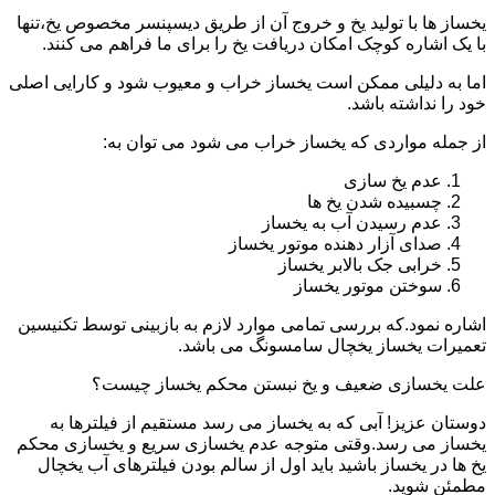
یخساز ها با تولید یخ و خروج آن از طریق دیسپنسر مخصوص یخ،تنها
با یک اشاره کوچک امکان دریافت یخ را برای ما فراهم می کنند.
اما به دلیلی ممکن است یخساز خراب و معیوب شود و کارایی اصلی
خود را نداشته باشد.
از جمله مواردی که یخساز خراب می شود می توان به:
عدم یخ سازی
چسبیده شدن یخ ها
عدم رسیدن آب به یخساز
صدای آزار دهنده موتور یخساز
خرابی جک بالابر یخساز
سوختن موتور یخساز
اشاره نمود.که بررسی تمامی موارد لازم به بازبینی توسط تکنیسین
تعمیرات یخساز یخچال سامسونگ می باشد.
علت یخسازی ضعیف و یخ نبستن محکم یخساز چیست؟
دوستان عزیز! آبی که به یخساز می رسد مستقیم از فیلترها به
یخساز می رسد.وقتی متوجه عدم یخسازی سریع و یخسازی محکم
یخ ها در یخساز باشید باید اول از سالم بودن فیلترهای آب یخچال
مطمئن شوید.