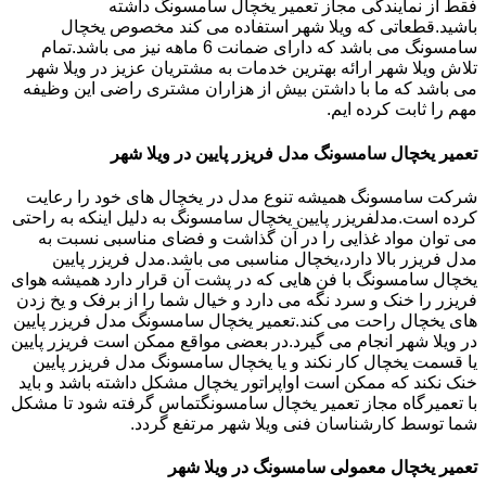
فقط از نمایندگی مجاز تعمیر یخچال سامسونگ داشته
باشید.قطعاتی که ویلا شهر استفاده می کند مخصوص یخچال
سامسونگ می باشد که دارای ضمانت 6 ماهه نیز می باشد.تمام
تلاش ویلا شهر ارائه بهترین خدمات به مشتریان عزیز در ویلا شهر
می باشد که ما با داشتن بیش از هزاران مشتری راضی این وظیفه
مهم را ثابت کرده ایم.
تعمیر یخچال سامسونگ مدل فریزر پایین در ویلا شهر
شرکت سامسونگ همیشه تنوع مدل در یخچال های خود را رعایت
کرده است.مدلفریزر پایین یخچال سامسونگ به دلیل اینکه به راحتی
می توان مواد غذایی را در آن گذاشت و فضای مناسبی نسبت به
مدل فریزر بالا دارد،یخچال مناسبی می باشد.مدل فریزر پایین
یخچال سامسونگ با فن هایی که در پشت آن قرار دارد همیشه هوای
فریزر را خنک و سرد نگه می دارد و خیال شما را از برفک و یخ زدن
های یخچال راحت می کند.تعمیر یخچال سامسونگ مدل فریزر پایین
در ویلا شهر انجام می گیرد.در بعضی مواقع ممکن است فریزر پایین
یا قسمت یخچال کار نکند و یا یخچال سامسونگ مدل فریزر پایین
خنک نکند که ممکن است اواپراتور یخچال مشکل داشته باشد و باید
با تعمیرگاه مجاز تعمیر یخچال سامسونگتماس گرفته شود تا مشکل
شما توسط کارشناسان فنی ویلا شهر مرتفع گردد.
تعمیر یخچال معمولی سامسونگ در ویلا شهر