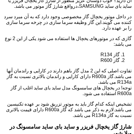
آن دارید؟ خوب دوستان عزیز منظور از شارژ گاز یخچال فریزر یا
ساید بای ساید SAMSUNG،درواقع شارژ گاز موتور می باشد.
در داخل موتور یخچال گاز مخصوصی وجود دارد که به آن مبرد سرد
کننده می گویند.این گاز وظیفه سرما سازی در چرخه سرما سازی
را بر عهده دارد.
گازی که در موتورهای یخچال ها استفاده می شود یکی از این 2 نوع
می باشد:
گاز R134
گاز R600
تفاوت اصلی که این 2 مدل گاز باهم دارند در کارایی و راندمان آنها
می باشد.گاز R600a دارای کارایی و راندمان بالاتری نسبت به گاز
R134a می باشد.
توجه! در یخچال های سامسونگ مدل ساید بای ساید اغلب از گاز
R600a استفاده می شود.
تشخیص اینکه کدام گاز باید به موتور تزریق شود بر عهده تکنیسین
می باشد.لازم به ذکر می باشد که گاز R600a دارای قیمت بالاتری
نسبت به گاز R134a می باشد.
شارژ گاز یخچال فریزر و ساید بای ساید سامسونگ در
ویلا شهر