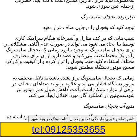
سامسونگ نباید قرار داد زیرا ممکن است باعث ایجاد خطراتی
ازجمله آتش سوزی شود.
تراز بودن یخچال سامسونگ
توجه کنید که یخچال را درجایی صاف قرار دهید
شیب هایی که در کف منازل و آشپزخانه هنگام سرامیک کاری
توسط بنا ایجاد می شود می تواند در صورت عدم آگاهی مشکلاتی را
برای یخچال سامسونگ به وجود بیاورد.زمانی که یخچال سامسونگ
را در یک محیط نصب می کنید و قصد دارید از آن برای مصارف
مختلف استفاده کنید،حتماً یخچال را تراز کرده و از کیفیت و کارکرد
صحیح موتور دستگاه مطمئن شوید.
زمانی که یخچال سامسونگ تراز نشده باشد،به دلایل مختلف به
موتور دستگاه فشار می آید و علاوه بر تولید صداهای مختلف در
برخی از موارد ممکن است باعث کاهش طول عمر موتور نیز
شود.همچنین در عملکرد گاز مبرد اختلال ایجاد می کند.
منبع آب یخچال سامسونگ
شما می توانید از دستگاه تصفیه برای منبع آب یخچال خود استفاده
تلفن تماس فوری
نمایندگی تعمیر یخچال سامسونگ در ویلا شهر
کنید
tel:09125353655
در دفترچه راهنمای یخچال سامسونگ قسمت ویژه ای به منبع آب