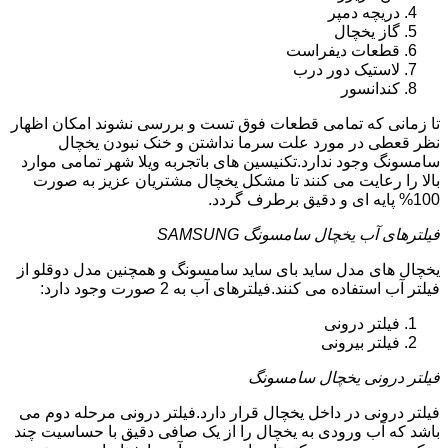
دریچه دمپر
گاز یخچال
قطعات دیفراست
لاستیک دور درب
کندانسور
تا زمانی که تمامی قطعات فوق تست و بررسی نشوند امکان اظهار
نظر قعطی در مورد علت سرما نداشتن و خنک نبودن یخچال
سامسونگ وجود ندارد.تکنیسین های باتجربه ویلا شهر تمامی موارد
بالا را رعایت می کنند تا مشکل یخچال مشتریان عزیز به صورت
100% پایه ای و دقیق برطرف گردد.
فیلترهای آب یخچال سامسونگ SAMSUNG
یخچال های مدل ساید بای ساید سامسونگ و همچنین مدل دوقلو از
فیلتر آب استفاده می کنند.فیلترهای آب به 2 صورت وجود دارد:
فیلتر درونی
فیلتر بیرونی
فیلتر درونی یخچال سامسونگ
فیلتر درونی در داخل یخچال قرار دارد.فیلتر درونی مرحله دوم می
باشد که آب ورودی به یخچال را از یک صافی دقیق با حساسیت چند