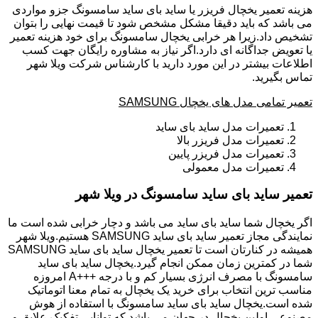
هزینه تعمیر یخچال فریزر یا ساید بای ساید سامسونگ جزو مواردی
می باشد که باید دقیقا مشکل مشخص شود تا قیمت نهایی را بتوان
تشخیص داد.زیرا هر خرابی یخچال سامسونگ برای خود هزینه تعمیر
یا تعویض جداگانه ای دارد.اگر نیاز به مشاوره رایگان جهت کسب
اطلاعات بیشتر در این مورد دارید با کارشناس شرکت ویلا شهر
تماس بگیرید.
تعمیر تمامی مدل های یخچال SAMSUNG
تعمیرات مدل ساید بای ساید
تعمیرات مدل فریزر بالا
تعمیرات مدل فریزر پایین
تعمیرات مدل معمولی
تعمیر ساید بای ساید سامسونگ در ویلا شهر
اگر یخچال شما ساید بای ساید می باشد و دچار خرابی شده است ما
نمایندگی مجاز تعمیر ساید بای ساید SAMSUNG هستیم.ویلا شهر
همیشه در کنارتان است تا تعمیر یخچال ساید بای ساید SAMSUNG
شما در کمترین زمان ممکن انجام گیرد.یخچال ساید بای ساید
سامسونگ با مصرف انرژی بسیار کم و با درجه +++A امروزه
مناسب ترین انتخاب برای خرید یک یخچال به تمام معنا اتوماتیک
شده است.یخچال ساید بای ساید سامسونگ با استفاده از هوش
مصنوعی اولین یخچال در جهان می باشد که توانایی تفکیک علایق و