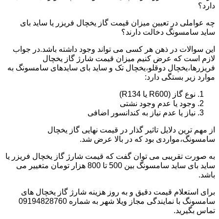
دارد؟
چه عواملی در تعیین میزان قیمت گاز یخچال فریزر یا ساید بای
ساید سامسونگ دخالت دارند؟
این سوالات در ذهن هر کسی می تواند وجود داشته باشد.در جواب
لازم است که عرض کنیم میزان قیمت شارژ گاز یخچال
فریزرها،یخچال دوقلو،یخچال تک و ساید بای سایدهای سامسونگ به
موارد زیر بستگی دارد:
نوع گاز (R600 یا R134)
وجود یا عدم وجود نشتی
نیاز یا عدم نیاز به کندانسور اضافی
از مهم ترین دلایل تاثیر گذار در قیمت نهایی گاز یخچال
سامسونگ،مواردی بود که در بالا عرض شد.
به صورت تقریبی می توان گفت که قیمت شارژ گاز یخچال فریزر یا
ساید بای ساید سامسونگ بین 500 تا 800 هزار تومان متغییر می
باشد.
برای استعلام قیمت دقیق و به روز هزینه شارژ گاز یخچال های
سامسونگ با نمایندگی مجاز ویلا شهر به شماره 09194828760
تماس بگیرید.