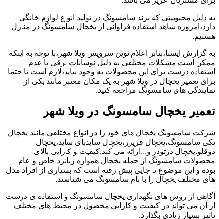
برای مشتریان عزیز می باشد.
به دلیل محبوبیتی که برند سامسونگ در تولید انواع لوازم خانگی
دارد،امروزه شاهد استفاده فراوانی از یخچال سامسونگ در منازل
هستیم.
به گزارش ایسنا،بنابر اعلام نوین سرویس ویلا شهر،با توجه به اینکه
ممکن است مشکلات مختلفی به دلیل نوسانات برقی یا عدم
استفاده درست برای این محصولات به وجود بیاید،لازم است تا حتما
برای تعمیر یخچال در ویلا شهر به یک مکان معتبر مانند یکی از
نمایندگی های سامسونگ مراجعه کنید.
تعمیر یخچال سامسونگ در ویلا شهر
شرکت سامسونگ یخچال های خود را در انواع مختلفی مانند یخچال
تکی سامسونگ،یخچال فریزر،یخچال سایدبای ساید،یخچال
دوقلو،یخچال درتودر و...ارائه می کند.کیفیت و کارایی بالای
محصولات سامسونگ از جمله یخچال همواره زبانزد خاص و عام
بوده و این موضوع تا جایی پیش رفته است که بسیاری از افراد مدل
های مختلف یخچال را با نام سامسونگ می شناسند.
آگاهی از روش های نگهداری یخچال سامسونگ و استفاده ی درست
از آن می تواند در کیفیت و کارایی محصول در محیط های مختلف
تاثیر بسیار زیادی بگذارد.