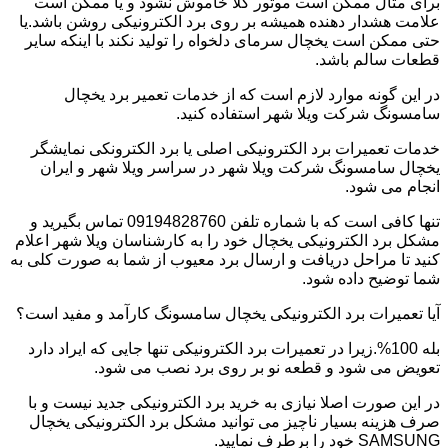
برای مثال ممکن است موتور کلا خاموش نشود و یا ممکن است
علامت هشدار دهنده همیشه بر روی برد الکترونیکی روشن باشد.یا
حتی ممکن است یخچال سرمای دلخواه را تولید نکند با اینکه سایر
قطعات سالم باشد.
در این گونه موارد لازم است که از خدمات تعمیر برد یخچال
سامسونگ شرکت ویلا شهر استفاده کنید.
خدمات تعمیرات برد الکترونیکی اصلی یا برد الکترونکی نمایشگر
یخچال سامسونگ شرکت ویلا شهر در سراسر ویلا شهر و ایران
انجام می شود.
تنها کافی است که با شماره تلفن 09194828760 تماس بگیرید و
مشکل برد الکترونیکی یخچال خود را به کارشناسان ویلا شهر اعلام
کنید تا مراحل دریافت و ارسال برد معیوب از شما به صورت کلی به
شما توضیح داده شود.
آیا تعمیرات برد الکترونیکی یخچال سامسونگ کارآمد و مفید است؟
بله 100%.زیرا در تعمیرات برد الکترونیکی تنها جایی که ایراد دارد
تعویض می شود و قطعه نو بر روی برد نصب می شود.
در این صورت اصلا نیازی به خرید برد الکترونیکی جدید نیست و با
صرف هزینه بسیار ناچیز می توانید مشکل برد الکترونیکی یخچال
SAMSUNG خود را برطرف نمایید.