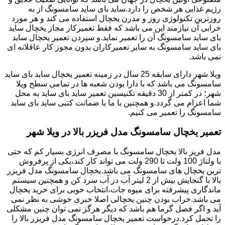
رژیم غذایی هر شخص را دارد.ساید بای ساید سامسونگ از به
روزترین تکنولوژی روز و مدرن یخچال استفاده می کند و هر مورد
خرابی آن نیازمند این می باشد که فقط تعمیرکار مجاز یخچال ساید
بای ساید سامسونگ آن را تعمیر نماید.و سپردن تعمیر یخچال ساید
بای ساید سامسونگ به سایر تعمیرکاران بدون مجوز کار عاقلانه ای
نمی باشد.
ویلا شهر دارای سابقه 25 سال در زمینه تعمیر یخچال ساید بای ساید
سامسونگ می باشد که با دارا بودن شعبه ها در تمامی سطح ویلا
شهر؛ در کمتر از 30 دقیقه تکنیسین تعمیر ساید بای ساید به محل
شما اعزام می گردد.و همچنین با ما با ضمانت کتبی ساید بای ساید
سامسونگ را تعمیر می کنیم.
تعمیر یخچال سامسونگ مدل فریزر بالا در ویلا شهر
مدل فریز بالا یخچال سامسونگ با مصرف انرژی بسیار کم که حتی
با ولتاژ 100 ولت تا 290 ولت می تواند کار کند،یکی از پرفروش
ترین یخچال های سامسونگ می باشد.یخچال سامسونگ مدل فریزر
بالا با گنجایش بیش از 2 لیتر آب در آب سرد کن و همچنین سیستم
ماندگاری پیشرفته برای میوه جات،انتخاب خوبی برای خرید یخچال
می باشد.خراب بودن چنین یخچالی اصلا خبری خوشی به نظر نمی
آید و اگر فصل گرما هم باشد که دیگر هرگز نمی توان چنین مشکلی
را تحمل کرد.درخواست تعمیر یخچال سامسونگ مدل فریزر بالا را