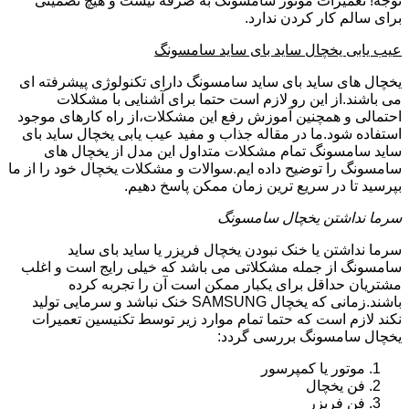
توجه! تعمیرات موتور سامسونگ به صرفه نیست و هیچ تضمینی
برای سالم کار کردن ندارد.
عیب یابی یخچال ساید بای ساید سامسونگ
یخچال های ساید بای ساید سامسونگ دارای تکنولوژی پیشرفته ای
می باشند.از این رو لازم است حتما برای آشنایی با مشکلات
احتمالی و همچنین آموزش رفع این مشکلات،از راه کارهای موجود
استفاده شود.ما در مقاله جذاب و مفید عیب یابی یخچال ساید بای
ساید سامسونگ تمام مشکلات متداول این مدل از یخچال های
سامسونگ را توضیح داده ایم.سوالات و مشکلات یخچال خود را از ما
بپرسید تا در سریع ترین زمان ممکن پاسخ دهیم.
سرما نداشتن یخچال سامسونگ
سرما نداشتن یا خنک نبودن یخچال فریزر یا ساید بای ساید
سامسونگ از جمله مشکلاتی می باشد که خیلی رایج است و اغلب
مشتریان حداقل برای یکبار ممکن است آن را تجربه کرده
باشند.زمانی که یخچال SAMSUNG خنک نباشد و سرمایی تولید
نکند لازم است که حتما تمام موارد زیر توسط تکنیسین تعمیرات
یخچال سامسونگ بررسی گردد:
موتور یا کمپرسور
فن یخچال
فن فریزر