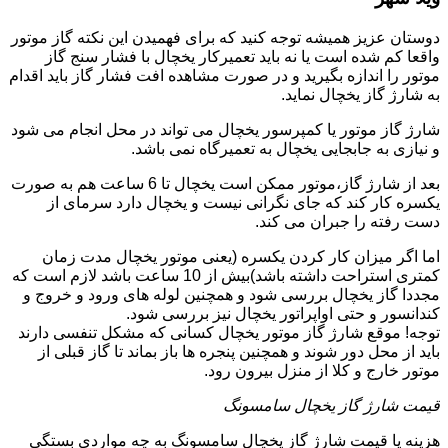
دوستان عزیز همیشه توجه کنید که برای فهمیدن این نکته گاز موتور
واقعا کم شده است یا نه باید تعمیرکار یخچال با فشار سنج گاز
موتور را اندازه بگیرید و در صورت مشاهده افت فشار گاز باید اقدام
به شارژ گاز یخچال نماید.
شارژ گاز موتور یا کمپرسور یخچال می تواند در محل انجام می شود
و نیازی به جابجایی یخچال به تعمیرگاه نمی باشد.
بعد از شارژ گاز،موتور ممکن است یخچال تا 6 ساعت هم به صورت
یکسره کار کند که جای نگرانی نیست و یخچال دارد سرمای از
دست رفته را جبران می کند.
اما اگر میزان کار کردن یکسره (یعنی موتور یخچال مدت زمان
کمتری استراحت داشته باشد)بیش از 10 ساعت باشد لازم است که
مجددا گاز یخچال بررسی شود و همچنین لوله های ورود و خروج و
کندانسور و حتی اواپراتور یخچال نیز بررسی شود.
توجه! موقع شارژ گاز موتور یخچال کسانی که مشکل تنفسی دارند
باید از محل دور شوند و همچنین پنجره ها باز بماند تا گاز قبلی از
موتور خارج و کلا از منزل بیرون رود.
قیمت شارژ گاز یخچال سامسونگ
هزینه یا قیمت شارژ گاز یخچال سامسونگ به چه مواردی بستگی