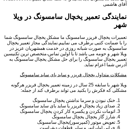
آقای هاشمی
نمایندگی تعمیر یخچال سامسونگ در ویلا
شهر
تعمیرات یخچال فریزر سامسونگ ما مشکل یخچال سامسونگ شما
را با ضمانت کتبی برطرف می نماییم.نمایندگی مجاز تعمیر یخچال
سامسونگ به صورت شبانه روزی در خدمت همشهریان عزیز در
ویلا شهر و حومه می باشد تا با اولین تماس،متخصص ترین تکنیسین
تعمیر یخچال سامسونگ را برای حل مشکل یخچال سامسونگ به
آدرس شما اعزام نماید.
مشکلات متداول یخچال فریزر و ساید بای ساید سامسونگ
ویلا شهر با سابقه 25 سال در زمینه تعمیر یخچال فریزر هرگونه
مشکلی که فکرش را بکنید می تواند برطرف کند از جمله:
خنک نبودن و سرما نداشتن یخچال سامسونگ
صدای زیاد یخچال فریزر یا ساید بای ساید سامسونگ
اتومات نکردن و یکسره کار کردن یخچال سامسونگ
شارژ گاز یخچال یخچال سامسونگ
تعویض موتور (کمپرسور)یخچال سامسونگ
خرابی اواپراتور و سایر قطعات دیفراست