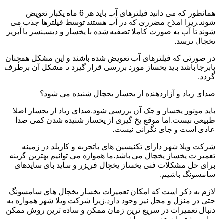
همانطور که می دانید فیلترهای آب باید هر 6 ماه یکبار تعویض
شوند.زیرا املاح مضرری که در آب هستند توسط فیلترها جذب می
شوند تا آب به صورت کاملا تصفیه شده با یخساز و دیسپنسر یا آبریز
یخچال برسد.
در صورتی که فیلترهای آب تعویض شده باشند و این مشکل همچنان
پابرجا باشد باید یخساز مورد بررسی قرار گیرد تا مشکل آن برطرف
گردد.
صدای زیاد و آزاردهنده از یخساز یخچال شنیده می شود؟
باید موتور یخساز و جک آن بررسی شود.صدای زیاد از یخساز اصلا
طبیعی نیست.اما موقع یخ گیری از یخساز شنیده شدن کمی صدا
عادی است و جای نگرانی نیست.
شرکت ویلا شهر دارای تکنیسین های باتجربه و کاربلد در زمینه
تعمیرات یخساز یخچال می باشد.ما همواره می توانیم بهترین گزینه
برای حل مشکلات فنی یخساز یخچال فریزر و ساید بای سایدهای
سامسونگ باشیم.
لازم به ذکر است که امکان تعمیرات یخساز یخچال های سامسونگ
حتی در منزل و محل نیز وجود دارد.زیرا شرکت ویلا شهر همواره به
دنبال تعمیرات در سریع ترین زمان ممکن و ساده ترین روش ممکن