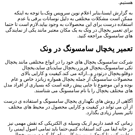
هستیم.
به گزارش ایسنا،بنابر اعلام نوین سرویس ونک،با توجه به اینکه
ممکن است مشکلات مختلفی به دلیل نوسانات برقی یا عدم
استفاده درست برای این محصولات به وجود بیاید،لازم است تا حتما
برای تعمیر یخچال در ونک به یک مکان معتبر مانند یکی از نمایندگی
های سامسونگ مراجعه کنید.
تعمیر یخچال سامسونگ در ونک
شرکت سامسونگ یخچال های خود را در انواع مختلفی مانند یخچال
تکی سامسونگ،یخچال فریزر،یخچال سایدبای ساید،یخچال
دوقلو،یخچال درتودر و...ارائه می کند.کیفیت و کارایی بالای
محصولات سامسونگ از جمله یخچال همواره زبانزد خاص و عام
بوده و این موضوع تا جایی پیش رفته است که بسیاری از افراد مدل
های مختلف یخچال را با نام سامسونگ می شناسند.
آگاهی از روش های نگهداری یخچال سامسونگ و استفاده ی درست
از آن می تواند در کیفیت و کارایی محصول در محیط های مختلف
تاثیر بسیار زیادی بگذارد.
زمانی که قصد داریم از یک وسیله ی الکتریکی که نقش مهمی نیز
در خانه ایفا می کند استفاده کنیم،حتما باید تمامی اصول ایمنی را
رعایت کنیم تا کوچک ترین مشکلی برای کارکرد درست یخچال