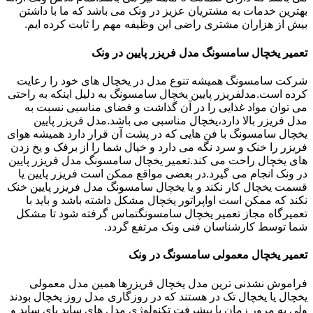
بهترین خدمات به مشتریان عزیز در ونک می باشد که ما با داشتن
بیش از هزاران مشتری راضی این وظیفه مهم را ثابت کرده ایم.
تعمیر یخچال سامسونگ مدل فریزر پایین در ونک
شرکت سامسونگ همیشه تنوع مدل در یخچال های خود را رعایت
کرده است.مدلفریزر پایین یخچال سامسونگ به دلیل اینکه به راحتی
می توان مواد غذایی را در آن گذاشت و فضای مناسبی نسبت به
مدل فریزر بالا دارد،یخچال مناسبی می باشد.مدل فریزر پایین
یخچال سامسونگ با فن هایی که در پشت آن قرار دارد همیشه هوای
فریزر را خنک و سرد نگه می دارد و خیال شما را از برفک و یخ زدن
های یخچال راحت می کند.تعمیر یخچال سامسونگ مدل فریزر پایین
در ونک انجام می گیرد.در بعضی مواقع ممکن است فریزر پایین یا
قسمت یخچال کار نکند و یا یخچال سامسونگ مدل فریزر پایین خنک
نکند که ممکن است اواپراتور یخچال مشکل داشته باشد و باید با
تعمیرگاه مجاز تعمیر یخچال سامسونگتماس گرفته شود تا مشکل
شما توسط کارشناسان فنی ونک مرتفع گردد.
تعمیر یخچال معمولی سامسونگ در ونک
فراموش نشدنی ترین مدل یخچال فریزرها همین مدل معمولی
یخچال یا یخچال تک در هستند که در روزگاری مدل روز یخچال بودند
ولی به مرور زمان با پیشرفت تکنولوژی مدل های ساید بای ساید و