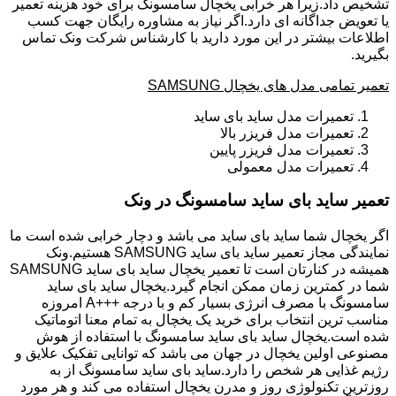
تشخیص داد.زیرا هر خرابی یخچال سامسونگ برای خود هزینه تعمیر
یا تعویض جداگانه ای دارد.اگر نیاز به مشاوره رایگان جهت کسب
اطلاعات بیشتر در این مورد دارید با کارشناس شرکت ونک تماس
بگیرید.
تعمیر تمامی مدل های یخچال SAMSUNG
تعمیرات مدل ساید بای ساید
تعمیرات مدل فریزر بالا
تعمیرات مدل فریزر پایین
تعمیرات مدل معمولی
تعمیر ساید بای ساید سامسونگ در ونک
اگر یخچال شما ساید بای ساید می باشد و دچار خرابی شده است ما
نمایندگی مجاز تعمیر ساید بای ساید SAMSUNG هستیم.ونک
همیشه در کنارتان است تا تعمیر یخچال ساید بای ساید SAMSUNG
شما در کمترین زمان ممکن انجام گیرد.یخچال ساید بای ساید
سامسونگ با مصرف انرژی بسیار کم و با درجه +++A امروزه
مناسب ترین انتخاب برای خرید یک یخچال به تمام معنا اتوماتیک
شده است.یخچال ساید بای ساید سامسونگ با استفاده از هوش
مصنوعی اولین یخچال در جهان می باشد که توانایی تفکیک علایق و
رژیم غذایی هر شخص را دارد.ساید بای ساید سامسونگ از به
روزترین تکنولوژی روز و مدرن یخچال استفاده می کند و هر مورد