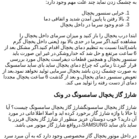
به چشمک زدن نماید چند علت مهم وجود دارد:
خرابی سنسور یخچال
بالا رفتن یا پایین آمدن شدید و اتفاقی دما
عدم وجود سرما در داخل یخچال
ابتدا درب یخچال را باز کنید و میزان سرمای داخل یخچال را
مشاهده کنید.اگر سرما در حدی بالا بود (یعنی داخل یخچال گرم
باشد)ابتدا نسبت به تنظیم دمای یخچال اقدام کنید.اگر مشکل بعد از
6 ساعت مرتفع و حل شد که خداروشکر.در غیر این صورت باید
سنسور یخچال و همچنین قطعات دیفراست یخچال مورد بررسی
قرار گیرد.تا زمانی که چراغ دمای یخچال ساید بای ساید سامسونگ
به صورت چشمک زدن باشد یخچال سرمایی تولید نخواهد نمود.بعد از
تعویض سنسور دمای یخچال،و بعد از گذشت 6 ساعت یخچال مجددا
دمای از دست رفته را تولید می کند.
شارژ گاز یخچال سامسونگ در ونک
شارژ گاز یخچال سامسونگشارژ گاز یخچال سامسونگ چیست؟ آیا
تا حالا با واژه شارژ گاز برخورد کرده اید و اصلا اطلاعاتی در مورد
آن دارید؟ خوب دوستان عزیز منظور از شارژ گاز یخچال فریزر یا
ساید بای ساید SAMSUNG،درواقع شارژ گاز موتور می باشد.
در داخل موتور یخچال گاز مخصوصی وجود دارد که به آن مبرد سرد