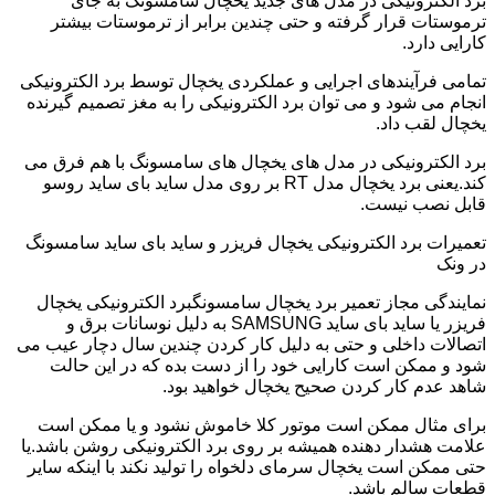
برد الکترونیکی در مدل های جدید یخچال سامسونگ به جای
ترموستات قرار گرفته و حتی چندین برابر از ترموستات بیشتر
کارایی دارد.
تمامی فرآیندهای اجرایی و عملکردی یخچال توسط برد الکترونیکی
انجام می شود و می توان برد الکترونیکی را به مغز تصمیم گیرنده
یخچال لقب داد.
برد الکترونیکی در مدل های یخچال های سامسونگ با هم فرق می
کند.یعنی برد یخچال مدل RT بر روی مدل ساید بای ساید روسو
قابل نصب نیست.
تعمیرات برد الکترونیکی یخچال فریزر و ساید بای ساید سامسونگ
در ونک
نمایندگی مجاز تعمیر برد یخچال سامسونگبرد الکترونیکی یخچال
فریزر یا ساید بای ساید SAMSUNG به دلیل نوسانات برق و
اتصالات داخلی و حتی به دلیل کار کردن چندین سال دچار عیب می
شود و ممکن است کارایی خود را از دست بده که در این حالت
شاهد عدم کار کردن صحیح یخچال خواهید بود.
برای مثال ممکن است موتور کلا خاموش نشود و یا ممکن است
علامت هشدار دهنده همیشه بر روی برد الکترونیکی روشن باشد.یا
حتی ممکن است یخچال سرمای دلخواه را تولید نکند با اینکه سایر
قطعات سالم باشد.