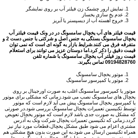
نمایش ارور چشمک زن فیلتر آب بر روی نمایشگر
عدم یخ سازی یخساز
خروج آهسته آب از دیسپسنر یا آبریز
قیمت فیلتر های آب یخچال سامسونگ در در ونک قیمت فیلتر آب
یخچال سامسونگ بستگی به جنس اصل و شرکتی با جنس دست 2 و
متفرقه فرق می کنند.شرایط بازار به گونه ای است که نمی توان
قیمت دقیق را ذکر کرد.اما دوستان عزیز می توانند برای استعلام
قیمت روز فیلتر آب یخچال سامسونگ با شماره تلفن
09194828760 تماس بگیرند.
موتور یخچال سامسونگ
موتور یا کمپرسور سامسونگ
موتور یا کمپرسور سامسونگ اغلب به صورت اورجینال بر روی
یخچال های سامسونگ نصب می شود.زمانی که مشکلی برای موتور
یا کمپرسور یخچال سامسونگ پیش می آید لازم است که موتور
توسط تکنیسین تعمیرات یخچال سامسونگ بررسی شود.در صورتی
که مشکل به صورت جدی باشد لازم است که موتور یخچال تعویض
گردد.زمانی که تکنیسین تعمیرات یخچال شرکت ونک به آدرس
مشتری اعزام می شود طبق مشکل یخچال،قطعات مورد نیاز نیز
همراه تکنیسین ارسال می شود.به این صورت بدون هیچ مشکلی هم
موتور تعویض می شود و هم شارژ گاز یخچال سامسونگ در محل و