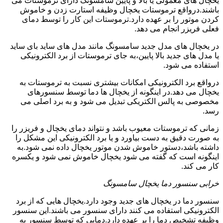
یخچال های معمولی یا بالا و پایین سامسونگ دارای ترموستات می
باشند.درواقع ترموستات یخچال وظیفه استارت زدن و خاموش
کردن موتور را بر عهده دارد.ترموستات این کار را توسط دمای
فعلی فریزر انجام می دهد.
در یخچال های مدل جدید سامسونگ مانند مدل های ساید بای ساید
یا مدل های جدید بالا پایین،به جای ترموستات از برد الکترونیکی
استفاده می شود.
درواقع برد الکترونیکی امکانات بیشتری نسبت به ترموستات به
یخچال می دهد.در اینگونه از یخچال ها دما توسط سنسورهای
مخصوصی به پالس الکتریکی تبدیل می شود و به برد اصلی می
رسد.
زمانی که ترموستات معیوب باشد و نتواند دمای یخچال و فریزر را
به صورت دقیق به دست بیاورد و یا برد الکترونیکی این مشکل را
داشته باشد،دستور خاموش شدن موتور یخچال داده نمی شود.به
اینگونه است که گفته می شود یخچال خاموش نمی شود و یکسره
کار می کند.
خرابی سنسور دما یخچال سامسونگ
سنسور دما در یخچال های جدید وجود دارد.یخچال هایی که از برد
الکترونیکی استفاده می کنند دارای سنسور می باشند.این سنسور
وظیفه تشخیص دما را بر عهده دارد.دمایی که توسط سنسور به