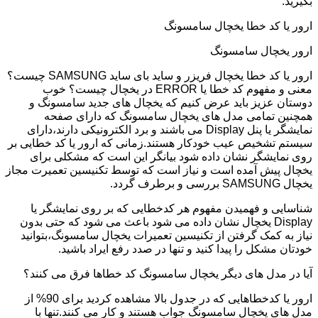
بگیرید.
ارور یا کد خطا یخچال سامسونگ
ارور یخچال سامسونگ
ارور یا کد خطا یخچال فریزر و ساید بای ساید SAMSUNG چیست؟
معنی و مفهوم کد خطا یا ERROR در یخچال چیست؟ خوب
دوستان عزیز باید عرض کنیم که یخچال های جدید سامسونگ و
همچنین تمامی مدل های یخچال سامسونگ که دارای صفحه
نمایشگر یا پنل Display می باشند و برد الکترونیکی دارند،دارای
سیستم تشخیص عیب خودکار هستند.زمانی که ارور یا کد خطایی بر
روی نمایشگر نشان داده شود بیانگر این است که مشکلی برای
یخچال پیش آمده است و نیاز است که توسط تکنیسین تعمیرت مجاز
یخچال SAMSUNG بررسی و برطرف گردد.
شناسایی و فهمیدن مفهوم هر کدخطایی که بر روی نمایشگر یا
Display یخچال نشان داده می شود باعث می شود که حتی بدون
نیاز به کمک گرفتن از تکنیسین تعمیرات یخچال سامسونگ،بتوانید
خودتان مشکل را پیدا کنید و تنها در صدد رفع ایراد باشید.
آیا در مدل های دیگر یخچال سامسونگ کد خطاها فرق می کنند؟
ارور یا کدخطاهایی که در جدول بالا مشاهده کردید برای 90% از
مدل های یخچال سامسونگ جواب هستند و کار می کنند.تنها با