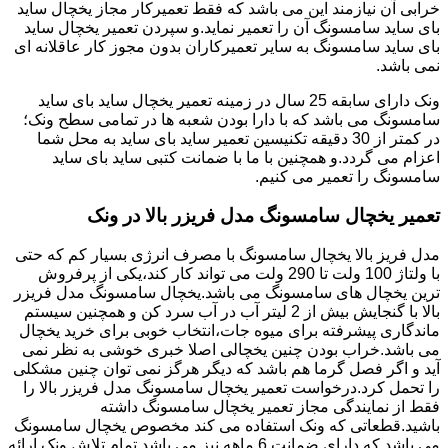
خرابی آن نیازمند این می باشد که فقط تعمیرکار مجاز یخچال ساید
بای ساید سامسونگ آن را تعمیر نماید.و سپردن تعمیر یخچال ساید
بای ساید سامسونگ به سایر تعمیرکاران بدون مجوز کار عاقلانه ای
نمی باشد.
ونک دارای سابقه 25 سال در زمینه تعمیر یخچال ساید بای ساید
سامسونگ می باشد که با دارا بودن شعبه ها در تمامی سطح ونک؛
در کمتر از 30 دقیقه تکنیسین تعمیر ساید بای ساید به محل شما
اعزام می گردد.و همچنین با ما با ضمانت کتبی ساید بای ساید
سامسونگ را تعمیر می کنیم.
تعمیر یخچال سامسونگ مدل فریزر بالا در ونک
مدل فریز بالا یخچال سامسونگ با مصرف انرژی بسیار کم که حتی
با ولتاژ 100 ولت تا 290 ولت می تواند کار کند،یکی از پرفروش
ترین یخچال های سامسونگ می باشد.یخچال سامسونگ مدل فریزر
بالا با گنجایش بیش از 2 لیتر آب در آب سرد کن و همچنین سیستم
ماندگاری پیشرفته برای میوه جات،انتخاب خوبی برای خرید یخچال
می باشد.خراب بودن چنین یخچالی اصلا خبری خوشی به نظر نمی
آید و اگر فصل گرما هم باشد که دیگر هرگز نمی توان چنین مشکلی
را تحمل کرد.درخواست تعمیر یخچال سامسونگ مدل فریزر بالا را
فقط از نمایندگی مجاز تعمیر یخچال سامسونگ داشته
باشید.قطعاتی که ونک استفاده می کند مخصوص یخچال سامسونگ
می باشد که دارای ضمانت 6 ماهه نیز می باشد.تمام تلاش ونک ارائه