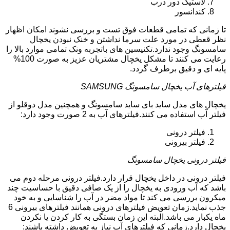
لاستیک دور درب
کندانسور
تا زمانی که تمامی قطعات فوق تست و بررسی نشوند امکان اظهار
نظر قعطی در مورد علت سرما نداشتن و خنک نبودن یخچال
سامسونگ وجود ندارد.تکنیسین های باتجربه ونک تمامی موارد بالا را
رعایت می کنند تا مشکل یخچال مشتریان عزیز به صورت 100%
پایه ای و دقیق برطرف گردد.
فیلترهای آب یخچال سامسونگ SAMSUNG
یخچال های مدل ساید بای ساید سامسونگ و همچنین مدل دوقلو از
فیلتر آب استفاده می کنند.فیلترهای آب به 2 صورت وجود دارد:
فیلتر درونی
فیلتر بیرونی
فیلتر درونی یخچال سامسونگ
فیلتر درونی در داخل یخچال قرار دارد.فیلتر درونی مرحله دوم می
باشد که آب ورودی به یخچال را از یک صافی دقیق با حساسیت چند
میکرون بررسی می کند تا مواد مضر در آب را شناسایی و به خود
جذب نماید.زمان تعویض فیلترهای درونی همانند فیلترهای بیرونی 6
ماه یکبار می باشد.البته این زمان بستگی به کار کردن یا نکردن
یخچال دارد.زمانی که فیلترهای آب نیاز به تعویض داشته باشند: