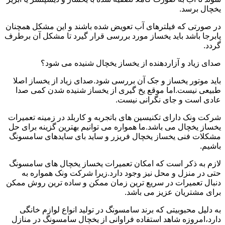
یخچال برسد.
در صورتی که فیلترهای آب تعویض شده باشند و این مشکل همچنان
پابرجا باشد باید یخساز مورد بررسی قرار گیرد تا مشکل آن برطرف
گردد.
صدای زیاد و آزاردهنده از یخساز یخچال شنیده می شود؟
باید موتور یخساز و جک آن بررسی شود.صدای زیاد از یخساز اصلا
طبیعی نیست.اما موقع یخ گیری از یخساز شنیده شدن کمی صدا
عادی است و جای نگرانی نیست.
شرکت ونک دارای تکنیسین های باتجربه و کاربلد در زمینه تعمیرات
یخساز یخچال می باشد.ما همواره می توانیم بهترین گزینه برای حل
مشکلات فنی یخساز یخچال فریزر و ساید بای سایدهای سامسونگ
باشیم.
لازم به ذکر است که امکان تعمیرات یخساز یخچال های سامسونگ
حتی در منزل و محل نیز وجود دارد.زیرا شرکت ونک همواره به
دنبال تعمیرات در سریع ترین زمان ممکن و ساده ترین روش ممکن
برای مشتریان عزیز می باشد.
به دلیل محبوبیتی که برند سامسونگ در تولید انواع لوازم خانگی
دارد،امروزه شاهد استفاده فراوانی از یخچال سامسونگ در منازل