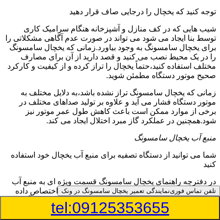
توجه کنید که یخچال را درجایی صاف قرار دهید
شیب هایی که در کف منازل و آشپزخانه هنگام سرامیک کاری
توسط بنا ایجاد می شود می تواند در صورت عدم آگاهی مشکلاتی را
برای یخچال سامسونگ به وجود بیاورد.زمانی که یخچال سامسونگ
را در یک محیط نصب می کنید و قصد دارید از آن برای مصارف
مختلف استفاده کنید،حتماً یخچال را تراز کرده و از کیفیت و کارکرد
صحیح موتور دستگاه مطمئن شوید.
زمانی که یخچال سامسونگ تراز نشده باشد،به دلایل مختلف به
موتور دستگاه فشار می آید و علاوه بر تولید صداهای مختلف در
برخی از موارد ممکن است باعث کاهش طول عمر موتور نیز
شود.همچنین در عملکرد گاز مبرد اختلال ایجاد می کند.
منبع آب یخچال سامسونگ
شما می توانید از دستگاه تصفیه برای منبع آب یخچال خود استفاده
کنید
در دفترچه راهنمای یخچال سامسونگ قسمت ویژه ای به منبع آب
آن و راهنمایی لازم در زمینه نصب و استفاده از آن اختصاص داده
تلفن تماس فوری
نمایندگی تعمیر یخچال سامسونگ در ونک
شده است.برخی از مدل های یخچال سامسونگ دارای منبع آبریز
tel:09125353655
بوده و آبی خنک را به شما تحویل می دهند.برخی دیگر نیز آب را به
صورت تصفیه شده تحویل اعضای خانواده می دهند.برای نصب منبع