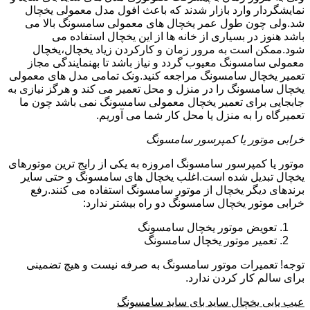
نمایشگردار وارد بازار شدند که باعث افول مدل معمولی یخچال
شد.ولی چون طول عمر یخچال های معمولی سامسونگ بالا می
باشد هنوز در بسیاری از خانه ها از این یخچال استفاده می
شود.ممکن است به مرور زمان و کارکردن زیاد یخچال،یخچال
معمولی سامسونگ معیوب گردد و نیاز باشد تا بهنمایندگی مجاز
تعمیر یخچال سامسونگ مراجعه کنید.ونک تمامی مدل های معمولی
یخچال سامسونگ را در منزل و محل تعمیر می کند و هرگز نیازی به
جابجایی برای تعمیر یخچال معمولی سامسونگ نمی باشد چون ما
تعمیرگاه را به منزل یا محل کار شما می آوریم.
خرابی موتور یا کمپرسور سامسونگ
موتور یا کمپرسور سامسونگ امروزه به یکی از رایج ترین موتورهای
یخچال تبدیل شده است.اغلب یخچال های سامسونگ و حتی سایر
برندهای دیگر یخچال از موتور سامسونگ استفاده می کنند.رفع
خرابی موتور یخچال سامسونگ دو راه بیشتر ندارد:
تعویض موتور یخچال سامسونگ
تعمیر موتور یخچال سامسونگ
توجه! تعمیرات موتور سامسونگ به صرفه نیست و هیچ تضمینی
برای سالم کار کردن ندارد.
عیب یابی یخچال ساید بای ساید سامسونگ