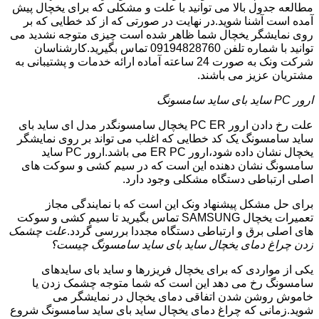
مطالعه جدول بالا می توانید با علت و مشکلی که برای یخچال پیش
آمده است آشنا شوید.در نهایت در صورتی که از کد خطایی که بر
روی نمایشگر یخچال شما ظاهر شده است چیزی متوجه نشدید می
توانید با شماره تلفن 09194828760 تماس بگیرید.کارشناسان
شرکت ونک به صورت 24 ساعته آماده ارائه خدمات و پشتیبانی به
مشتریان عزیز می باشند.
ارور PC ساید بای ساید سامسونگ
علت رخ دادن ارور PC ER یخچال سامسونگدر مدل ای ساید بای
ساید سامسونگ یک کد خطایی که اغلب می تواند بر روی نمایشگر
یخچال نشان داده شود،ارور ER PC می باشد.ارور PC ساید
سامسونگ نشان دهنده این است که در سیم کشی و سوکت های
اصلی ارتباطی دستگاه مشکلی وجود دارد.
برای حل مشکل پیشنهاد ونک این است که با نمایندگی مجاز
تعمیرات یخچال SAMSUNG تماس بگیرید تا سیم کشی و سوکت
های اصلی برق و ارتباطی دستگاه مجددا بررسی گردد.
علت چشمک
زدن چراغ دمای یخچال ساید بای ساید سامسونگ چیست؟
یکی از مواردی که برای یخچال فریزرها و ساید بای سایدهای
سامسونگ رخ می دهد این است که شما متوجه چشمک زدن یا
خاموش روشن شدن اتفاقی دمای یخچال در نمایشگر می
شوید.زمانی که چراغ دمای یخچال ساید بای ساید سامسونگ شروع