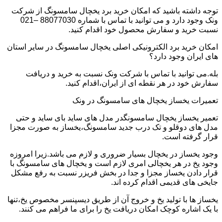
توجه داشته باشید که امکان خرید برد یخچال سامسونگ از شرکت
ونک وجود دارد و می توانید با تماس با شماره 88077030 –021
نسبت خرید و سفارش محصول خود اقدام کنید.
امکان خرید برد الکترونیکی اصلی یخچال سامسونگ در سایر استان
های ایران وجود دارد؟
بله.می توانید با تماس با شرکت ونک نسبت به خرید و دریافت
سفارش خود در هر نقطه ای از ایران،اقدام کنید.
تعمیرات یخساز یخچال های سامسونگ در ونک
تعمیر یخساز یخچال سامسونگدر مدل های ساید بای ساید و حتی
مدل های دوقلو و تک درب جدید سامسونگ،یخساز به صورت مجزا
قرار گرفته است.
وجود یخساز در یخچال بسیار ضروری و لازم می باشد.زیرا امروزه
وجود یخ در هر یخچالی امری لازم است و یخچال های سامسونگ با
قرار دادن یخساز مجزا و جدا در بخش فریزر نسبت به رفع مشکل
جایخی های قدیمی اقدام کرده اند.
یخساز ها با تولید یخ و خروج آن از طریق دیسپنسر مخصوص یخ،تنها
با یک اشاره کوچک امکان دریافت یخ را برای ما فراهم می کنند.