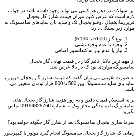
این سوالات در ذهن هر کسی می تواند وجود داشته باشد.در جواب
لازم است که عرض کنیم میزان قیمت شارژ گاز یخچال
فریزرها،یخچال دوقلو،یخچال تک و ساید بای سایدهای سامسونگ به
موارد زیر بستگی دارد:
نوع گاز (R600 یا R134)
وجود یا عدم وجود نشتی
نیاز یا عدم نیاز به کندانسور اضافی
از مهم ترین دلایل تاثیر گذار در قیمت نهایی گاز یخچال
سامسونگ،مواردی بود که در بالا عرض شد.
به صورت تقریبی می توان گفت که قیمت شارژ گاز یخچال فریزر یا
ساید بای ساید سامسونگ بین 500 تا 800 هزار تومان متغییر می
باشد.
برای استعلام قیمت دقیق و به روز هزینه شارژ گاز یخچال های
سامسونگ با نمایندگی مجاز ونک به شماره 09194828760 تماس
بگیرید.
سرما سازی یخچال سامسونگ بعد از شارژ گاز چگونه خواهد بود؟
زمانی که شارژ گاز یخچال سامسونگ انجام گیرد موتور یا کمپرسور