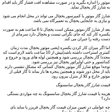
موتور را اندازه بگیرید و در صورت مشاهده افت فشار گاز باید اقدام
به شارژ گاز یخچال نماید.
شارژ گاز موتور یا کمپرسور یخچال می تواند در محل انجام می شود
و نیازی به جابجایی یخچال به تعمیرگاه نمی باشد.
بعد از شارژ گاز،موتور ممکن است یخچال تا 6 ساعت هم به صورت
یکسره کار کند که جای نگرانی نیست و یخچال دارد سرمای از
دست رفته را جبران می کند.
اما اگر میزان کار کردن یکسره (یعنی موتور یخچال مدت زمان
کمتری استراحت داشته باشد)بیش از 10 ساعت باشد لازم است که
مجددا گاز یخچال بررسی شود و همچنین لوله های ورود و خروج و
کندانسور و حتی اواپراتور یخچال نیز بررسی شود.
توجه! موقع شارژ گاز موتور یخچال کسانی که مشکل تنفسی دارند
باید از محل دور شوند و همچنین پنجره ها باز بماند تا گاز قبلی از
موتور خارج و کلا از منزل بیرون رود.
قیمت شارژ گاز یخچال سامسونگ
هزینه یا قیمت شارژ گاز یخچال سامسونگ به چه مواردی بستگی
دارد؟
چه عواملی در تعیین میزان قیمت گاز یخچال فریزر یا ساید بای
ساید سامسونگ دخالت دارند؟