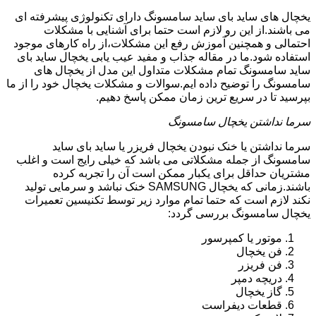
یخچال های ساید بای ساید سامسونگ دارای تکنولوژی پیشرفته ای
می باشند.از این رو لازم است حتما برای آشنایی با مشکلات
احتمالی و همچنین آموزش رفع این مشکلات،از راه کارهای موجود
استفاده شود.ما در مقاله جذاب و مفید عیب یابی یخچال ساید بای
ساید سامسونگ تمام مشکلات متداول این مدل از یخچال های
سامسونگ را توضیح داده ایم.سوالات و مشکلات یخچال خود را از ما
بپرسید تا در سریع ترین زمان ممکن پاسخ دهیم.
سرما نداشتن یخچال سامسونگ
سرما نداشتن یا خنک نبودن یخچال فریزر یا ساید بای ساید
سامسونگ از جمله مشکلاتی می باشد که خیلی رایج است و اغلب
مشتریان حداقل برای یکبار ممکن است آن را تجربه کرده
باشند.زمانی که یخچال SAMSUNG خنک نباشد و سرمایی تولید
نکند لازم است که حتما تمام موارد زیر توسط تکنیسین تعمیرات
یخچال سامسونگ بررسی گردد:
موتور یا کمپرسور
فن یخچال
فن فریزر
دریچه دمپر
گاز یخچال
قطعات دیفراست