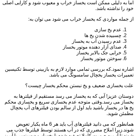
اما به دلیلی ممکن است یخساز خراب و معیوب شود و کارایی اصلی
خود را نداشته باشد.
از جمله مواردی که یخساز خراب می شود می توان به:
عدم یخ سازی
چسبیده شدن یخ ها
عدم رسیدن آب به یخساز
صدای آزار دهنده موتور یخساز
خرابی جک بالابر یخساز
سوختن موتور یخساز
اشاره نمود.که بررسی تمامی موارد لازم به بازبینی توسط تکنیسین
تعمیرات یخساز یخچال سامسونگ می باشد.
علت یخسازی ضعیف و یخ نبستن محکم یخساز چیست؟
دوستان عزیز! آبی که به یخساز می رسد مستقیم از فیلترها به
یخساز می رسد.وقتی متوجه عدم یخسازی سریع و یخسازی محکم
یخ ها در یخساز باشید باید اول از سالم بودن فیلترهای آب یخچال
مطمئن شوید.
همانطور که می دانید فیلترهای آب باید هر 6 ماه یکبار تعویض
شوند.زیرا املاح مضرری که در آب هستند توسط فیلترها جذب می
شوند تا آب به صورت کاملا تصفیه شده با یخساز و دیسپنسر یا آبریز