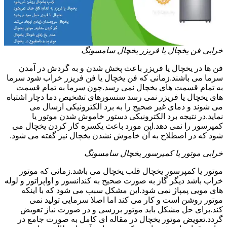
خرابی فن یخچال یا فریزر یخچال سامسونگ
فن ها در یخچال یا فریزر باعث پخش شدن و به گردش در آمدن
سرما می باشند.زمانی که فن یخچال یا فن فریزر خراب شود سرما
به تمام قسمت های یخچال نمی رسد.چون سرما به تمام قسمت
های یخچال یا فریزر نمی رسد سنسورهای تشخیص دما دچار اشتباه
می شوند و دمای غیر صحیح را به برد الکترونیکی ارسال می
نماید.در نتیجه برد الکترونیکی دستور خاموش شدن موتور یا
کمپرسور را نمی دهد.این مورد باعث یکسره کار کردن یخچال می
شود که در اصطلاح به آن خاموش نشدن یخچال نیز گفته می شود.
خرابی موتور یا کمپرسور یخچال سامسونگ
موتور یا کمپرسور یخچال قلب یخچال می باشد.زمانی که موتور
خراب باشد دیگر گاز به صورت صحیح به کندانسور و اواپراتور و لوله
های مویی پمپاژ نمی شود.این مشکل سبب می شود که با اینکه
موتور روشن است و کار می کند اما اصلا سرمایی تولید نمی
کند.برای حل مشکل باید موتور بررسی و در صورت نیاز تعویض
گردد.تعویض موتور یخچال در مقاله ای کامل به صورت جامع در