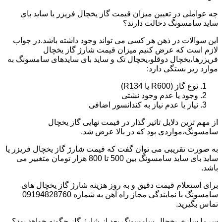
چه عواملی در تعیین میزان قیمت گاز یخچال فریزر یا ساید بای
ساید سامسونگ دخالت دارند؟
این سوالات در ذهن هر کسی می تواند وجود داشته باشد.در جواب
لازم است که عرض کنیم میزان قیمت شارژ گاز یخچال
فریزرها،یخچال دوقلو،یخچال تک و ساید بای سایدهای سامسونگ به
موارد زیر بستگی دارد:
نوع گاز (R600 یا R134)
وجود یا عدم وجود نشتی
نیاز یا عدم نیاز به کندانسور اضافی
از مهم ترین دلایل تاثیر گذار در قیمت نهایی گاز یخچال
سامسونگ،مواردی بود که در بالا عرض شد.
به صورت تقریبی می توان گفت که قیمت شارژ گاز یخچال فریزر یا
ساید بای ساید سامسونگ بین 500 تا 800 هزار تومان متغییر می
باشد.
برای استعلام قیمت دقیق و به روز هزینه شارژ گاز یخچال های
سامسونگ با نمایندگی مجاز راه آهن به شماره 09194828760
تماس بگیرید.
سرما سازی یخچال سامسونگ بعد از شارژ گاز چگونه خواهد بود؟