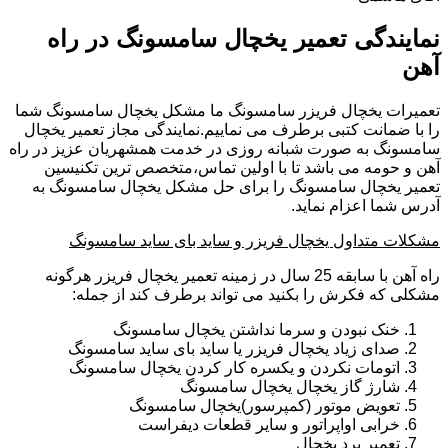
نمایندگی تعمیر یخچال سامسونگ در راه
آهن
تعمیرات یخچال فریزر سامسونگ ما مشکل یخچال سامسونگ شما
را با ضمانت کتبی برطرف می نماییم.نمایندگی مجاز تعمیر یخچال
سامسونگ به صورت شبانه روزی در خدمت همشهریان عزیز در راه
آهن و حومه می باشد تا با اولین تماس،متخصص ترین تکنیسین
تعمیر یخچال سامسونگ را برای حل مشکل یخچال سامسونگ به
آدرس شما اعزام نماید.
مشکلات متداول یخچال فریزر و ساید بای ساید سامسونگ
راه آهن با سابقه 25 سال در زمینه تعمیر یخچال فریزر هرگونه
مشکلی که فکرش را بکنید می تواند برطرف کند از جمله:
خنک نبودن و سرما نداشتن یخچال سامسونگ
صدای زیاد یخچال فریزر یا ساید بای ساید سامسونگ
اتومات نکردن و یکسره کار کردن یخچال سامسونگ
شارژ گاز یخچال یخچال سامسونگ
تعویض موتور (کمپرسور)یخچال سامسونگ
خرابی اواپراتور و سایر قطعات دیفراست
تعمیر برد یخچال