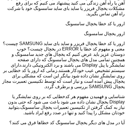
آهن یا راه آهن زندگی می کنید پیشنهاد می کنیم که برای رفع
مشکلات یخچال فریزر یا ساید بای ساید سامسونگ خود با شرکت
راه آهن تماس بگیرید.
ارور یا کد خطا یخچال سامسونگ
ارور یخچال سامسونگ
ارور یا کد خطا یخچال فریزر و ساید بای ساید SAMSUNG چیست؟
معنی و مفهوم کد خطا یا ERROR در یخچال چیست؟ خوب
دوستان عزیز باید عرض کنیم که یخچال های جدید سامسونگ و
همچنین تمامی مدل های یخچال سامسونگ که دارای صفحه
نمایشگر یا پنل Display می باشند و برد الکترونیکی دارند،دارای
سیستم تشخیص عیب خودکار هستند.زمانی که ارور یا کد خطایی بر
روی نمایشگر نشان داده شود بیانگر این است که مشکلی برای
یخچال پیش آمده است و نیاز است که توسط تکنیسین تعمیرت مجاز
یخچال SAMSUNG بررسی و برطرف گردد.
شناسایی و فهمیدن مفهوم هر کدخطایی که بر روی نمایشگر یا
Display یخچال نشان داده می شود باعث می شود که حتی بدون
نیاز به کمک گرفتن از تکنیسین تعمیرات یخچال سامسونگ،بتوانید
خودتان مشکل را پیدا کنید و تنها در صدد رفع ایراد باشید.
آیا در مدل های دیگر یخچال سامسونگ کد خطاها فرق می کنند؟