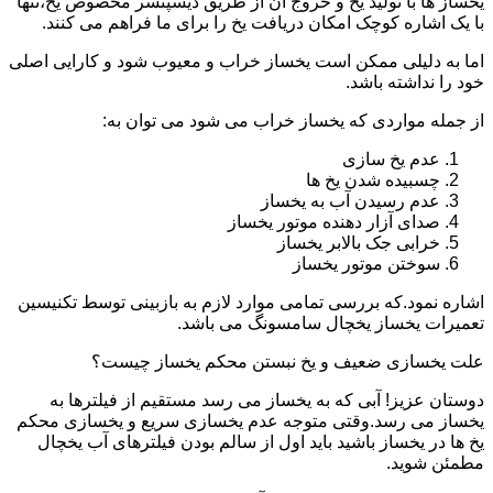
یخساز ها با تولید یخ و خروج آن از طریق دیسپنسر مخصوص یخ،تنها
با یک اشاره کوچک امکان دریافت یخ را برای ما فراهم می کنند.
اما به دلیلی ممکن است یخساز خراب و معیوب شود و کارایی اصلی
خود را نداشته باشد.
از جمله مواردی که یخساز خراب می شود می توان به:
عدم یخ سازی
چسبیده شدن یخ ها
عدم رسیدن آب به یخساز
صدای آزار دهنده موتور یخساز
خرابی جک بالابر یخساز
سوختن موتور یخساز
اشاره نمود.که بررسی تمامی موارد لازم به بازبینی توسط تکنیسین
تعمیرات یخساز یخچال سامسونگ می باشد.
علت یخسازی ضعیف و یخ نبستن محکم یخساز چیست؟
دوستان عزیز! آبی که به یخساز می رسد مستقیم از فیلترها به
یخساز می رسد.وقتی متوجه عدم یخسازی سریع و یخسازی محکم
یخ ها در یخساز باشید باید اول از سالم بودن فیلترهای آب یخچال
مطمئن شوید.