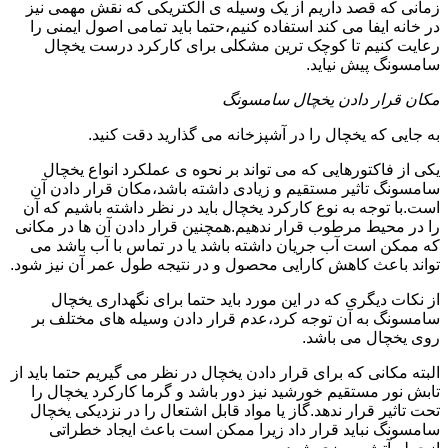
زمانی که قصد داریم از یک وسیله ی الکتریکی که نقش مهمی نیز
در خانه ایفا می کند استفاده کنیم،حتما باید تمامی اصول ایمنی را
رعایت کنیم تا کوچک ترین مشکلی برای کارکرد درست یخچال
سامسونگ پیش نیاید.
مکان قرار دادن یخچال سامسونگ
به جایی که یخچال را در آشپزخانه می گذارید دقت کنید.
یکی از فاکتورهایی که می تواند بر نحوه ی عملکرد انواع یخچال
سامسونگ تاثیر مستقیم و زیادی داشته باشد،مکان قرار دادن آن
است.با توجه به نوع کارکرد یخچال باید در نظر داشته باشیم که آن
را در محیط مرطوب قرار ندهیم.همچنین قرار دادن آن ها در مکانی
که ممکن است آب جریان داشته باشد یا در تماس با آب باشد می
تواند باعث کاهش کارایی محصول و در نتیجه طول عمر آن نیز شود.
از نکات دیگری که در این مورد باید حتما برای نگهداری یخچال
سامسونگ به آن توجه کرد،عدم قرار دادن وسیله های مختلف بر
روی یخچال می باشد.
البته مکانی که برای قرار دادن یخچال در نظر می گیریم حتما باید از
تابش نور مستقیم خورشید نیز دور باشد و گرما کارکرد یخچال را
تحت تاثیر قرار ندهد.گاز یا مواد قابل اشتعال را در نزدیکی یخچال
سامسونگ نباید قرار داد زیرا ممکن است باعث ایجاد خطراتی