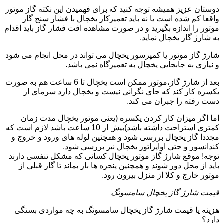
دوستان عزیز همیشه توجه کنید که برای فهمیدن این نکته گاز موتور
واقعا کم شده است یا نه باید تعمیرکار یخچال با فشار سنج گاز
موتور را اندازه بگیرید و در صورت مشاهده افت فشار گاز باید اقدام
به شارژ گاز یخچال نماید.
شارژ گاز موتور یا کمپرسور یخچال می تواند در محل انجام می شود
و نیازی به جابجایی یخچال به تعمیرگاه نمی باشد.
بعد از شارژ گاز،موتور ممکن است یخچال تا 6 ساعت هم به صورت
یکسره کار کند که جای نگرانی نیست و یخچال دارد سرمای از
دست رفته را جبران می کند.
اما اگر میزان کار کردن یکسره (یعنی موتور یخچال مدت زمان
کمتری استراحت داشته باشد)بیش از 10 ساعت باشد لازم است که
مجددا گاز یخچال بررسی شود و همچنین لوله های ورود و خروج و
کندانسور و حتی اواپراتور یخچال نیز بررسی شود.
توجه! موقع شارژ گاز موتور یخچال کسانی که مشکل تنفسی دارند
باید از محل دور شوند و همچنین پنجره ها باز بماند تا گاز قبلی از
موتور خارج و کلا از منزل بیرون رود.
قیمت شارژ گاز یخچال سامسونگ
هزینه یا قیمت شارژ گاز یخچال سامسونگ به چه مواردی بستگی
دارد؟