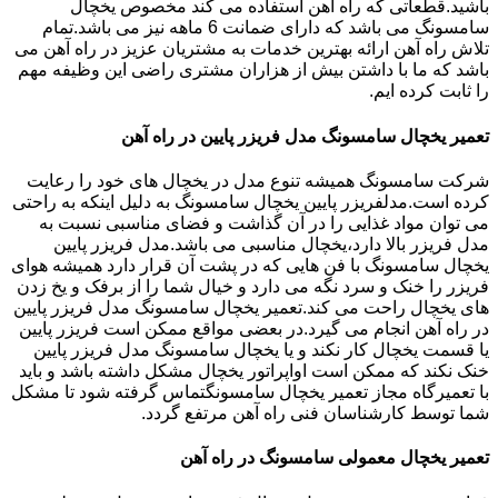
باشید.قطعاتی که راه آهن استفاده می کند مخصوص یخچال
سامسونگ می باشد که دارای ضمانت 6 ماهه نیز می باشد.تمام
تلاش راه آهن ارائه بهترین خدمات به مشتریان عزیز در راه آهن می
باشد که ما با داشتن بیش از هزاران مشتری راضی این وظیفه مهم
را ثابت کرده ایم.
تعمیر یخچال سامسونگ مدل فریزر پایین در راه آهن
شرکت سامسونگ همیشه تنوع مدل در یخچال های خود را رعایت
کرده است.مدلفریزر پایین یخچال سامسونگ به دلیل اینکه به راحتی
می توان مواد غذایی را در آن گذاشت و فضای مناسبی نسبت به
مدل فریزر بالا دارد،یخچال مناسبی می باشد.مدل فریزر پایین
یخچال سامسونگ با فن هایی که در پشت آن قرار دارد همیشه هوای
فریزر را خنک و سرد نگه می دارد و خیال شما را از برفک و یخ زدن
های یخچال راحت می کند.تعمیر یخچال سامسونگ مدل فریزر پایین
در راه آهن انجام می گیرد.در بعضی مواقع ممکن است فریزر پایین
یا قسمت یخچال کار نکند و یا یخچال سامسونگ مدل فریزر پایین
خنک نکند که ممکن است اواپراتور یخچال مشکل داشته باشد و باید
با تعمیرگاه مجاز تعمیر یخچال سامسونگتماس گرفته شود تا مشکل
شما توسط کارشناسان فنی راه آهن مرتفع گردد.
تعمیر یخچال معمولی سامسونگ در راه آهن