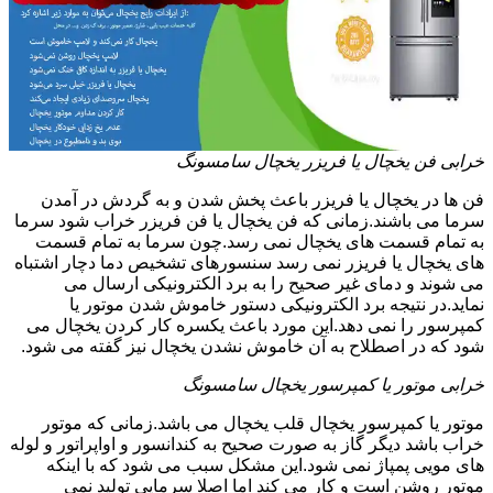
خرابی فن یخچال یا فریزر یخچال سامسونگ
فن ها در یخچال یا فریزر باعث پخش شدن و به گردش در آمدن
سرما می باشند.زمانی که فن یخچال یا فن فریزر خراب شود سرما
به تمام قسمت های یخچال نمی رسد.چون سرما به تمام قسمت
های یخچال یا فریزر نمی رسد سنسورهای تشخیص دما دچار اشتباه
می شوند و دمای غیر صحیح را به برد الکترونیکی ارسال می
نماید.در نتیجه برد الکترونیکی دستور خاموش شدن موتور یا
کمپرسور را نمی دهد.این مورد باعث یکسره کار کردن یخچال می
شود که در اصطلاح به آن خاموش نشدن یخچال نیز گفته می شود.
خرابی موتور یا کمپرسور یخچال سامسونگ
موتور یا کمپرسور یخچال قلب یخچال می باشد.زمانی که موتور
خراب باشد دیگر گاز به صورت صحیح به کندانسور و اواپراتور و لوله
های مویی پمپاژ نمی شود.این مشکل سبب می شود که با اینکه
موتور روشن است و کار می کند اما اصلا سرمایی تولید نمی