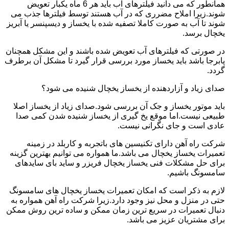
همانطور که می دانید فیلترهای آب باید هر 6 ماه یکبار تعویض
شوند.زیرا املاح مضرری که در آب هستند توسط فیلترها جذب می
شوند تا آب به صورت کاملا تصفیه شده با یخساز و دیسپنسر یا آبریز
یخچال برسد.
در صورتی که فیلترهای آب تعویض شده باشند و این مشکل همچنان
پابرجا باشد باید یخساز مورد بررسی قرار گیرد تا مشکل آن برطرف
گردد.
صدای زیاد و آزاردهنده از یخساز یخچال شنیده می شود؟
باید موتور یخساز و جک آن بررسی شود.صدای زیاد از یخساز اصلا
طبیعی نیست.اما موقع یخ گیری از یخساز شنیده شدن کمی صدا
عادی است و جای نگرانی نیست.
شرکت راه آهن دارای تکنیسین های باتجربه و کاربلد در زمینه
تعمیرات یخساز یخچال می باشد.ما همواره می توانیم بهترین گزینه
برای حل مشکلات فنی یخساز یخچال فریزر و ساید بای سایدهای
سامسونگ باشیم.
لازم به ذکر است که امکان تعمیرات یخساز یخچال های سامسونگ
حتی در منزل و محل نیز وجود دارد.زیرا شرکت راه آهن همواره به
دنبال تعمیرات در سریع ترین زمان ممکن و ساده ترین روش ممکن
برای مشتریان عزیز می باشد.