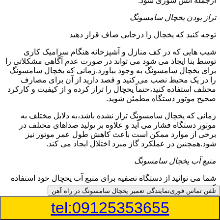
ازجمله آتش سوزی شود.
تراز بودن یخچال سامسونگ
توجه کنید که یخچال را درجایی صاف قرار دهید
شیب هایی که در کف منازل و آشپزخانه هنگام سرامیک کاری
توسط بنا ایجاد می شود می تواند در صورت عدم آگاهی مشکلاتی را
برای یخچال سامسونگ به وجود بیاورد.زمانی که یخچال سامسونگ
را در یک محیط نصب می کنید و قصد دارید از آن برای مصارف
مختلف استفاده کنید،حتماً یخچال را تراز کرده و از کیفیت و کارکرد
صحیح موتور دستگاه مطمئن شوید.
زمانی که یخچال سامسونگ تراز نشده باشد،به دلایل مختلف به
موتور دستگاه فشار می آید و علاوه بر تولید صداهای مختلف در
برخی از موارد ممکن است باعث کاهش طول عمر موتور نیز
شود.همچنین در عملکرد گاز مبرد اختلال ایجاد می کند.
منبع آب یخچال سامسونگ
شما می توانید از دستگاه تصفیه برای منبع آب یخچال خود استفاده
کنید
تلفن تماس فوری
نمایندگی تعمیر یخچال سامسونگ در راه آهن
tel:09125353655
در دفترچه راهنمای یخچال سامسونگ قسمت ویژه ای به منبع آب
آن و راهنمایی لازم در زمینه نصب و استفاده از آن اختصاص داده