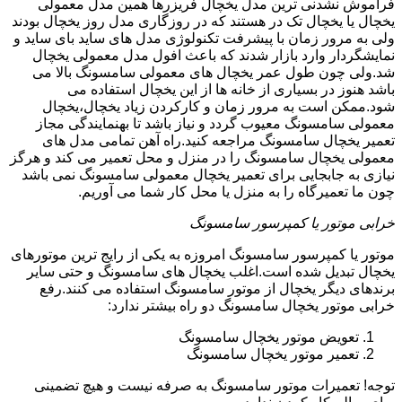
فراموش نشدنی ترین مدل یخچال فریزرها همین مدل معمولی
یخچال یا یخچال تک در هستند که در روزگاری مدل روز یخچال بودند
ولی به مرور زمان با پیشرفت تکنولوژی مدل های ساید بای ساید و
نمایشگردار وارد بازار شدند که باعث افول مدل معمولی یخچال
شد.ولی چون طول عمر یخچال های معمولی سامسونگ بالا می
باشد هنوز در بسیاری از خانه ها از این یخچال استفاده می
شود.ممکن است به مرور زمان و کارکردن زیاد یخچال،یخچال
معمولی سامسونگ معیوب گردد و نیاز باشد تا بهنمایندگی مجاز
تعمیر یخچال سامسونگ مراجعه کنید.راه آهن تمامی مدل های
معمولی یخچال سامسونگ را در منزل و محل تعمیر می کند و هرگز
نیازی به جابجایی برای تعمیر یخچال معمولی سامسونگ نمی باشد
چون ما تعمیرگاه را به منزل یا محل کار شما می آوریم.
خرابی موتور یا کمپرسور سامسونگ
موتور یا کمپرسور سامسونگ امروزه به یکی از رایج ترین موتورهای
یخچال تبدیل شده است.اغلب یخچال های سامسونگ و حتی سایر
برندهای دیگر یخچال از موتور سامسونگ استفاده می کنند.رفع
خرابی موتور یخچال سامسونگ دو راه بیشتر ندارد:
تعویض موتور یخچال سامسونگ
تعمیر موتور یخچال سامسونگ
توجه! تعمیرات موتور سامسونگ به صرفه نیست و هیچ تضمینی