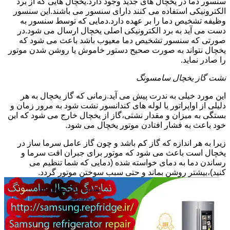
سنسور دما در یخچال های جدید وجود دارد.یخچال هایی که از برد
الکترونیکی استفاده می کنند دارای سنسور می باشند.این سنسور
وظیفه تشخیص دما را بر عهده دارد.دمایی که توسط سنسور به
دست می آید به برد الکترونیکی اصلی یخچال ارسال می شود.در
صورتی که سنسور تشخیص دما معیوب باشد باعث می شود که
یخچال نتواند به صورت صحیح دستور خاموش یا روشن شدن موتور
را صادر نماید.
نشت گاز یخچال سامسونگ
این مورد خیلی به ندرت پیش می آید.زمانی که گاز یخچال به هر
دلیلی از اواپراتور یا لوله های کندانسور نشت شود به مرور زمان و
بستگی به میزان و مقدار نشتی،گاز از یخچال خارج می شود که این
خود باعث به فشار افتادن موتور یخچال می شود.
زیرا به هر اندازه که گاز کم باشد و چون گاز عامل سرما ساز در
یخچال است باعث می شود که موتور برای جبران افت سرما و
رساندن دما به دمای خواسته شده (دمایی که شما تنظیم می
کنید)،بیشتر روشن بماند و حتی سبب سوختن موتور گردد.