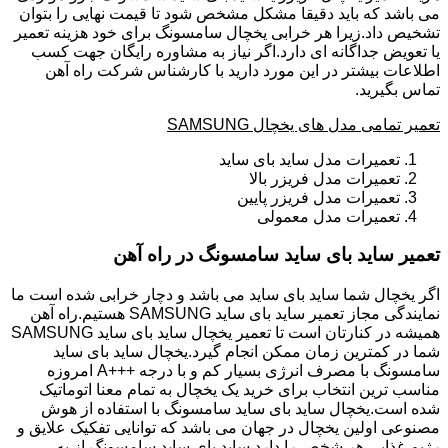
می باشد که باید دقیقا مشکل مشخص شود تا قیمت نهایی را بتوان
تشخیص داد.زیرا هر خرابی یخچال سامسونگ برای خود هزینه تعمیر
یا تعویض جداگانه ای دارد.اگر نیاز به مشاوره رایگان جهت کسب
اطلاعات بیشتر در این مورد دارید با کارشناس شرکت راه آهن
تماس بگیرید.
تعمیر تمامی مدل های یخچال SAMSUNG
تعمیرات مدل ساید بای ساید
تعمیرات مدل فریزر بالا
تعمیرات مدل فریزر پایین
تعمیرات مدل معمولی
تعمیر ساید بای ساید سامسونگ در راه آهن
اگر یخچال شما ساید بای ساید می باشد و دچار خرابی شده است ما
نمایندگی مجاز تعمیر ساید بای ساید SAMSUNG هستیم.راه آهن
همیشه در کنارتان است تا تعمیر یخچال ساید بای ساید SAMSUNG
شما در کمترین زمان ممکن انجام گیرد.یخچال ساید بای ساید
سامسونگ با مصرف انرژی بسیار کم و با درجه +++A امروزه
مناسب ترین انتخاب برای خرید یک یخچال به تمام معنا اتوماتیک
شده است.یخچال ساید بای ساید سامسونگ با استفاده از هوش
مصنوعی اولین یخچال در جهان می باشد که توانایی تفکیک علایق و
رژیم غذایی هر شخص را دارد.ساید بای ساید سامسونگ از به