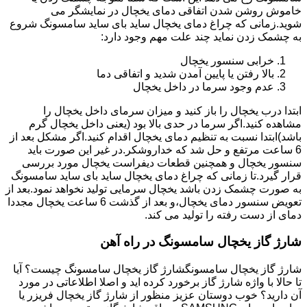
خاموش روشن شدن اتفاقی دمای یخچال در نمایشگر می
شوید.زمانی که چراغ دمای یخچال ساید بای ساید سامسونگ شروع
به چشمک زدن نماید چند علت مهم وجود دارد:
خرابی سنسور یخچال
بالا رفتن یا پایین آمدن شدید و اتفاقی دما
عدم وجود سرما در داخل یخچال
ابتدا درب یخچال را باز کنید و میزان سرمای داخل یخچال را
مشاهده کنید.اگر سرما در حدی بالا بود (یعنی داخل یخچال گرم
باشد)ابتدا نسبت به تنظیم دمای یخچال اقدام کنید.اگر مشکل بعد از
6 ساعت مرتفع و حل شد که خداروشکر.در غیر این صورت باید
سنسور یخچال و همچنین قطعات دیفراست یخچال مورد بررسی
قرار گیرد.تا زمانی که چراغ دمای یخچال ساید بای ساید سامسونگ
به صورت چشمک زدن باشد یخچال سرمایی تولید نخواهد نمود.بعد از
تعویض سنسور دمای یخچال،و بعد از گذشت 6 ساعت یخچال مجددا
دمای از دست رفته را تولید می کند.
شارژ گاز یخچال سامسونگ در راه آهن
شارژ گاز یخچال سامسونگشارژ گاز یخچال سامسونگ چیست؟ آیا
تا حالا با واژه شارژ گاز برخورد کرده اید و اصلا اطلاعاتی در مورد
آن دارید؟ خوب دوستان عزیز منظور از شارژ گاز یخچال فریزر یا