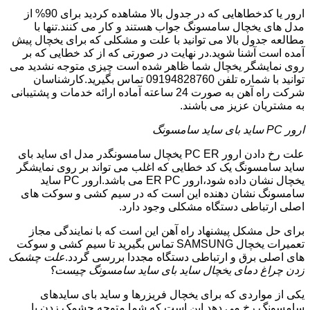
ارور یا کدخطاهایی که در جدول بالا مشاهده کردید برای 90% از
مدل های یخچال سامسونگ جواب هستند و کار می کنند.تنها با
مطالعه جدول بالا می توانید با علت و مشکلی که برای یخچال پیش
آمده است آشنا شوید.در نهایت در صورتی که از کد خطایی که بر
روی نمایشگر یخچال شما ظاهر شده است چیزی متوجه نشدید می
توانید با شماره تلفن 09194828760 تماس بگیرید.کارشناسان
شرکت راه آهن به صورت 24 ساعته آماده ارائه خدمات و پشتیبانی
به مشتریان عزیز می باشند.
ارور PC ساید بای ساید سامسونگ
علت رخ دادن ارور PC ER یخچال سامسونگدر مدل ای ساید بای
ساید سامسونگ یک کد خطایی که اغلب می تواند بر روی نمایشگر
یخچال نشان داده شود،ارور ER PC می باشد.ارور PC ساید
سامسونگ نشان دهنده این است که در سیم کشی و سوکت های
اصلی ارتباطی دستگاه مشکلی وجود دارد.
برای حل مشکل پیشنهاد راه آهن این است که با نمایندگی مجاز
تعمیرات یخچال SAMSUNG تماس بگیرید تا سیم کشی و سوکت
های اصلی برق و ارتباطی دستگاه مجددا بررسی گردد.
علت چشمک
زدن چراغ دمای یخچال ساید بای ساید سامسونگ چیست؟
یکی از مواردی که برای یخچال فریزرها و ساید بای سایدهای
سامسونگ رخ می دهد این است که شما متوجه چشمک زدن یا