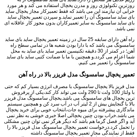
روزترین تکنولوژی روز و مدرن یخچال استفاده می کند و هر مورد
خرابی آن نیازمند این می باشد که فقط تعمیرکار مجاز یخچال ساید
بای ساید سامسونگ آن را تعمیر نماید.و سپردن تعمیر یخچال ساید
بای ساید سامسونگ به سایر تعمیرکاران بدون مجوز کار عاقلانه ای
نمی باشد.
راه آهن دارای سابقه 25 سال در زمینه تعمیر یخچال ساید بای ساید
سامسونگ می باشد که با دارا بودن شعبه ها در تمامی سطح راه
آهن؛ در کمتر از 30 دقیقه تکنیسین تعمیر ساید بای ساید به محل
شما اعزام می گردد.و همچنین با ما با ضمانت کتبی ساید بای ساید
سامسونگ را تعمیر می کنیم.
تعمیر یخچال سامسونگ مدل فریزر بالا در راه آهن
مدل فریز بالا یخچال سامسونگ با مصرف انرژی بسیار کم که حتی
با ولتاژ 100 ولت تا 290 ولت می تواند کار کند،یکی از پرفروش
ترین یخچال های سامسونگ می باشد.یخچال سامسونگ مدل فریزر
بالا با گنجایش بیش از 2 لیتر آب در آب سرد کن و همچنین سیستم
ماندگاری پیشرفته برای میوه جات،انتخاب خوبی برای خرید یخچال
می باشد.خراب بودن چنین یخچالی اصلا خبری خوشی به نظر نمی
آید و اگر فصل گرما هم باشد که دیگر هرگز نمی توان چنین مشکلی
را تحمل کرد.درخواست تعمیر یخچال سامسونگ مدل فریزر بالا را
فقط از نمایندگی مجاز تعمیر یخچال سامسونگ داشته