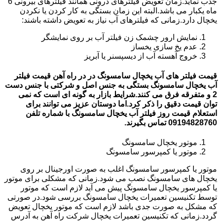
جذب نماید.زمان تعویض فیلترهای درونی همانند فیلترهای بیرونی 6
ماه یکبار می باشد.البته این زمان بستگی به کار کردن یا نکردن
یخچال دارد.زمانی که فیلترهای آب نیاز به تعویض داشته باشند:
نمایش ارور چشمک زن فیلتر آب بر روی نمایشگر
عدم یخ سازی یخساز
خروج آهسته آب از دیسپسنر یا آبریز
قیمت فیلتر های آب یخچال سامسونگ در در راه آهن قیمت فیلتر
آب یخچال سامسونگ بستگی به جنس اصل و شرکتی با جنس دست
2 و متفرقه فرق می کنند.شرایط بازار به گونه ای است که نمی
توان قیمت دقیق را ذکر کرد.اما دوستان عزیز می توانند برای
استعلام قیمت روز فیلتر آب یخچال سامسونگ با شماره تلفن
09194828760 تماس بگیرند.
موتور یخچال سامسونگ
موتور یا کمپرسور سامسونگ
موتور یا کمپرسور سامسونگ اغلب به صورت اورجینال بر روی
یخچال های سامسونگ نصب می شود.زمانی که مشکلی برای موتور
یا کمپرسور یخچال سامسونگ پیش می آید لازم است که موتور
توسط تکنیسین تعمیرات یخچال سامسونگ بررسی شود.در صورتی
که مشکل به صورت جدی باشد لازم است که موتور یخچال تعویض
گردد.زمانی که تکنیسین تعمیرات یخچال شرکت راه آهن به آدرس