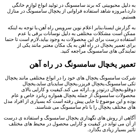
به دلیل محبوبیتی که برند سامسونگ در تولید انواع لوازم خانگی
دارد،امروزه شاهد استفاده فراوانی از یخچال سامسونگ در منازل
هستیم.
به گزارش ایسنا،بنابر اعلام نوین سرویس راه آهن،با توجه به اینکه
ممکن است مشکلات مختلفی به دلیل نوسانات برقی یا عدم
استفاده درست برای این محصولات به وجود بیاید،لازم است تا حتما
برای تعمیر یخچال در راه آهن به یک مکان معتبر مانند یکی از
نمایندگی های سامسونگ مراجعه کنید.
تعمیر یخچال سامسونگ در راه آهن
شرکت سامسونگ یخچال های خود را در انواع مختلفی مانند یخچال
تکی سامسونگ،یخچال فریزر،یخچال سایدبای ساید،یخچال
دوقلو،یخچال درتودر و...ارائه می کند.کیفیت و کارایی بالای
محصولات سامسونگ از جمله یخچال همواره زبانزد خاص و عام
بوده و این موضوع تا جایی پیش رفته است که بسیاری از افراد مدل
های مختلف یخچال را با نام سامسونگ می شناسند.
آگاهی از روش های نگهداری یخچال سامسونگ و استفاده ی درست
از آن می تواند در کیفیت و کارایی محصول در محیط های مختلف
تاثیر بسیار زیادی بگذارد.