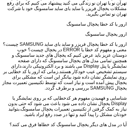
تهران نو یا تهران نو زندگی می کنید پیشنهاد می کنیم که برای رفع
مشکلات یخچال فریزر یا ساید بای ساید سامسونگ خود با شرکت
تهران نو تماس بگیرید.
ارور یا کد خطا یخچال سامسونگ
ارور یخچال سامسونگ
ارور یا کد خطا یخچال فریزر و ساید بای ساید SAMSUNG چیست؟
معنی و مفهوم کد خطا یا ERROR در یخچال چیست؟ خوب
دوستان عزیز باید عرض کنیم که یخچال های جدید سامسونگ و
همچنین تمامی مدل های یخچال سامسونگ که دارای صفحه
نمایشگر یا پنل Display می باشند و برد الکترونیکی دارند،دارای
سیستم تشخیص عیب خودکار هستند.زمانی که ارور یا کد خطایی بر
روی نمایشگر نشان داده شود بیانگر این است که مشکلی برای
یخچال پیش آمده است و نیاز است که توسط تکنیسین تعمیرت مجاز
یخچال SAMSUNG بررسی و برطرف گردد.
شناسایی و فهمیدن مفهوم هر کدخطایی که بر روی نمایشگر یا
Display یخچال نشان داده می شود باعث می شود که حتی بدون
نیاز به کمک گرفتن از تکنیسین تعمیرات یخچال سامسونگ،بتوانید
خودتان مشکل را پیدا کنید و تنها در صدد رفع ایراد باشید.
آیا در مدل های دیگر یخچال سامسونگ کد خطاها فرق می کنند؟