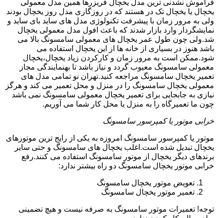
فراموش نشدنی ترین مدل یخچال فریزرها همین مدل معمولی
یخچال یا یخچال تک در هستند که در روزگاری مدل روز یخچال بودند
ولی به مرور زمان با پیشرفت تکنولوژی مدل های ساید بای ساید و
نمایشگردار وارد بازار شدند که باعث افول مدل معمولی یخچال
شد.ولی چون طول عمر یخچال های معمولی سامسونگ بالا می
باشد هنوز در بسیاری از خانه ها از این یخچال استفاده می
شود.ممکن است به مرور زمان و کارکردن زیاد یخچال،یخچال
معمولی سامسونگ معیوب گردد و نیاز باشد تا بهنمایندگی مجاز
تعمیر یخچال سامسونگ مراجعه کنید.تهران نو تمامی مدل های
معمولی یخچال سامسونگ را در منزل و محل تعمیر می کند و هرگز
نیازی به جابجایی برای تعمیر یخچال معمولی سامسونگ نمی باشد
چون ما تعمیرگاه را به منزل یا محل کار شما می آوریم.
خرابی موتور یا کمپرسور سامسونگ
موتور یا کمپرسور سامسونگ امروزه به یکی از رایج ترین موتورهای
یخچال تبدیل شده است.اغلب یخچال های سامسونگ و حتی سایر
برندهای دیگر یخچال از موتور سامسونگ استفاده می کنند.رفع
خرابی موتور یخچال سامسونگ دو راه بیشتر ندارد:
تعویض موتور یخچال سامسونگ
تعمیر موتور یخچال سامسونگ
توجه! تعمیرات موتور سامسونگ به صرفه نیست و هیچ تضمینی