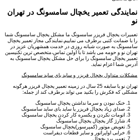
نمایندگی تعمیر یخچال سامسونگ در تهران
نو
تعمیرات یخچال فریزر سامسونگ ما مشکل یخچال سامسونگ شما
را با ضمانت کتبی برطرف می نماییم.نمایندگی مجاز تعمیر یخچال
سامسونگ به صورت شبانه روزی در خدمت همشهریان عزیز در
تهران نو و حومه می باشد تا با اولین تماس،متخصص ترین تکنیسین
تعمیر یخچال سامسونگ را برای حل مشکل یخچال سامسونگ به
آدرس شما اعزام نماید.
مشکلات متداول یخچال فریزر و ساید بای ساید سامسونگ
تهران نو با سابقه 25 سال در زمینه تعمیر یخچال فریزر هرگونه
مشکلی که فکرش را بکنید می تواند برطرف کند از جمله:
خنک نبودن و سرما نداشتن یخچال سامسونگ
صدای زیاد یخچال فریزر یا ساید بای ساید سامسونگ
اتومات نکردن و یکسره کار کردن یخچال سامسونگ
شارژ گاز یخچال یخچال سامسونگ
تعویض موتور (کمپرسور)یخچال سامسونگ
خرابی اواپراتور و سایر قطعات دیفراست
تعمیر برد یخچال