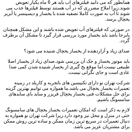
همانطور که می دانید فیلترهای آب باید هر 6 ماه یکبار تعویض
شوند.زیرا املاح مضرری که در آب هستند توسط فیلترها جذب می
شوند تا آب به صورت کاملا تصفیه شده با یخساز و دیسپنسر یا آبریز
یخچال برسد.
در صورتی که فیلترهای آب تعویض شده باشند و این مشکل همچنان
پابرجا باشد باید یخساز مورد بررسی قرار گیرد تا مشکل آن برطرف
گردد.
صدای زیاد و آزاردهنده از یخساز یخچال شنیده می شود؟
باید موتور یخساز و جک آن بررسی شود.صدای زیاد از یخساز اصلا
طبیعی نیست.اما موقع یخ گیری از یخساز شنیده شدن کمی صدا
عادی است و جای نگرانی نیست.
شرکت تهران نو دارای تکنیسین های باتجربه و کاربلد در زمینه
تعمیرات یخساز یخچال می باشد.ما همواره می توانیم بهترین گزینه
برای حل مشکلات فنی یخساز یخچال فریزر و ساید بای سایدهای
سامسونگ باشیم.
لازم به ذکر است که امکان تعمیرات یخساز یخچال های سامسونگ
حتی در منزل و محل نیز وجود دارد.زیرا شرکت تهران نو همواره به
دنبال تعمیرات در سریع ترین زمان ممکن و ساده ترین روش ممکن
برای مشتریان عزیز می باشد.