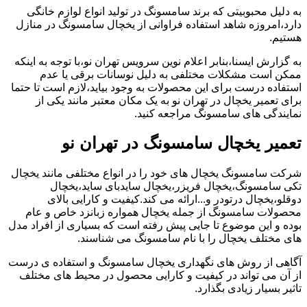
به دلیل محبوبیتی که برند سامسونگ در تولید انواع لوازم خانگی
دارد،امروزه شاهد استفاده فراوانی از یخچال سامسونگ در منازل
هستیم.
به گزارش ایسنا،بنابر اعلام نوین سرویس تهران نو،با توجه به اینکه
ممکن است مشکلات مختلفی به دلیل نوسانات برقی یا عدم
استفاده درست برای این محصولات به وجود بیاید،لازم است تا حتما
برای تعمیر یخچال در تهران نو به یک مکان معتبر مانند یکی از
نمایندگی های سامسونگ مراجعه کنید.
تعمیر یخچال سامسونگ در تهران نو
شرکت سامسونگ یخچال های خود را در انواع مختلفی مانند یخچال
تکی سامسونگ،یخچال فریزر،یخچال سایدبای ساید،یخچال
دوقلو،یخچال درتودر و...ارائه می کند.کیفیت و کارایی بالای
محصولات سامسونگ از جمله یخچال همواره زبانزد خاص و عام
بوده و این موضوع تا جایی پیش رفته است که بسیاری از افراد مدل
های مختلف یخچال را با نام سامسونگ می شناسند.
آگاهی از روش های نگهداری یخچال سامسونگ و استفاده ی درست
از آن می تواند در کیفیت و کارایی محصول در محیط های مختلف
تاثیر بسیار زیادی بگذارد.