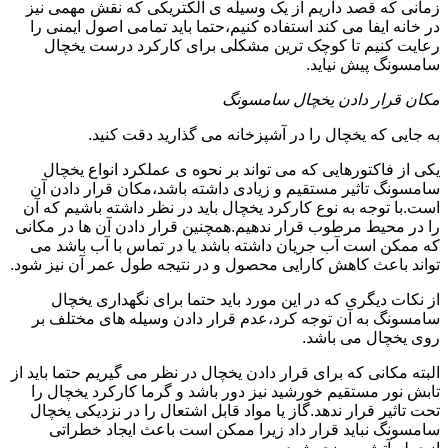
زمانی که قصد داریم از یک وسیله ی الکتریکی که نقش مهمی نیز
در خانه ایفا می کند استفاده کنیم،حتما باید تمامی اصول ایمنی را
رعایت کنیم تا کوچک ترین مشکلی برای کارکرد درست یخچال
سامسونگ پیش نیاید.
مکان قرار دادن یخچال سامسونگ
به جایی که یخچال را در آشپزخانه می گذارید دقت کنید.
یکی از فاکتورهایی که می تواند بر نحوه ی عملکرد انواع یخچال
سامسونگ تاثیر مستقیم و زیادی داشته باشد،مکان قرار دادن آن
است.با توجه به نوع کارکرد یخچال باید در نظر داشته باشیم که آن
را در محیط مرطوب قرار ندهیم.همچنین قرار دادن آن ها در مکانی
که ممکن است آب جریان داشته باشد یا در تماس با آب باشد می
تواند باعث کاهش کارایی محصول و در نتیجه طول عمر آن نیز شود.
از نکات دیگری که در این مورد باید حتما برای نگهداری یخچال
سامسونگ به آن توجه کرد،عدم قرار دادن وسیله های مختلف بر
روی یخچال می باشد.
البته مکانی که برای قرار دادن یخچال در نظر می گیریم حتما باید از
تابش نور مستقیم خورشید نیز دور باشد و گرما کارکرد یخچال را
تحت تاثیر قرار ندهد.گاز یا مواد قابل اشتعال را در نزدیکی یخچال
سامسونگ نباید قرار داد زیرا ممکن است باعث ایجاد خطراتی