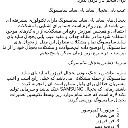
برای سالم کار کردن ندارد.
عیب یابی یخچال ساید بای ساید سامسونگ
یخچال های ساید بای ساید سامسونگ دارای تکنولوژی پیشرفته ای
می باشند.از این رو لازم است حتما برای آشنایی با مشکلات
احتمالی و همچنین آموزش رفع این مشکلات،از راه کارهای موجود
استفاده شود.ما در مقاله جذاب و مفید عیب یابی یخچال ساید بای
ساید سامسونگ تمام مشکلات متداول این مدل از یخچال های
سامسونگ را توضیح داده ایم.سوالات و مشکلات یخچال خود را از ما
بپرسید تا در سریع ترین زمان ممکن پاسخ دهیم.
سرما نداشتن یخچال سامسونگ
سرما نداشتن یا خنک نبودن یخچال فریزر یا ساید بای ساید
سامسونگ از جمله مشکلاتی می باشد که خیلی رایج است و اغلب
مشتریان حداقل برای یکبار ممکن است آن را تجربه کرده
باشند.زمانی که یخچال SAMSUNG خنک نباشد و سرمایی تولید
نکند لازم است که حتما تمام موارد زیر توسط تکنیسین تعمیرات
یخچال سامسونگ بررسی گردد:
موتور یا کمپرسور
فن یخچال
فن فریزر
دریچه دمپر