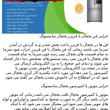
خرابی فن یخچال یا فریزر یخچال سامسونگ
فن ها در یخچال یا فریزر باعث پخش شدن و به گردش در آمدن
سرما می باشند.زمانی که فن یخچال یا فن فریزر خراب شود سرما
به تمام قسمت های یخچال نمی رسد.چون سرما به تمام قسمت
های یخچال یا فریزر نمی رسد سنسورهای تشخیص دما دچار اشتباه
می شوند و دمای غیر صحیح را به برد الکترونیکی ارسال می
نماید.در نتیجه برد الکترونیکی دستور خاموش شدن موتور یا
کمپرسور را نمی دهد.این مورد باعث یکسره کار کردن یخچال می
شود که در اصطلاح به آن خاموش نشدن یخچال نیز گفته می شود.
خرابی موتور یا کمپرسور یخچال سامسونگ
موتور یا کمپرسور یخچال قلب یخچال می باشد.زمانی که موتور
خراب باشد دیگر گاز به صورت صحیح به کندانسور و اواپراتور و لوله
های مویی پمپاژ نمی شود.این مشکل سبب می شود که با اینکه
موتور روشن است و کار می کند اما اصلا سرمایی تولید نمی