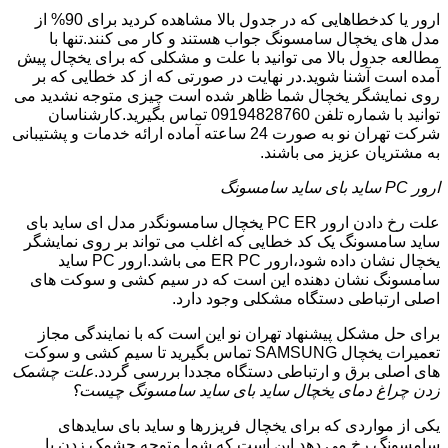
ارور یا کدخطاهایی که در جدول بالا مشاهده کردید برای 90% از
مدل های یخچال سامسونگ جواب هستند و کار می کنند.تنها با
مطالعه جدول بالا می توانید با علت و مشکلی که برای یخچال پیش
آمده است آشنا شوید.در نهایت در صورتی که از کد خطایی که بر
روی نمایشگر یخچال شما ظاهر شده است چیزی متوجه نشدید می
توانید با شماره تلفن 09194828760 تماس بگیرید.کارشناسان
شرکت تهران نو به صورت 24 ساعته آماده ارائه خدمات و پشتیبانی
به مشتریان عزیز می باشند.
ارور PC ساید بای ساید سامسونگ
علت رخ دادن ارور PC ER یخچال سامسونگدر مدل ای ساید بای
ساید سامسونگ یک کد خطایی که اغلب می تواند بر روی نمایشگر
یخچال نشان داده شود،ارور ER PC می باشد.ارور PC ساید
سامسونگ نشان دهنده این است که در سیم کشی و سوکت های
اصلی ارتباطی دستگاه مشکلی وجود دارد.
برای حل مشکل پیشنهاد تهران نو این است که با نمایندگی مجاز
تعمیرات یخچال SAMSUNG تماس بگیرید تا سیم کشی و سوکت
های اصلی برق و ارتباطی دستگاه مجددا بررسی گردد.
علت چشمک
زدن چراغ دمای یخچال ساید بای ساید سامسونگ چیست؟
یکی از مواردی که برای یخچال فریزرها و ساید بای سایدهای
سامسونگ رخ می دهد این است که شما متوجه چشمک زدن یا