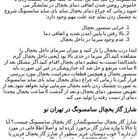
خاموش روشن شدن اتفاقی دمای یخچال در نمایشگر می
شوید.زمانی که چراغ دمای یخچال ساید بای ساید سامسونگ شروع
به چشمک زدن نماید چند علت مهم وجود دارد:
خرابی سنسور یخچال
بالا رفتن یا پایین آمدن شدید و اتفاقی دما
عدم وجود سرما در داخل یخچال
ابتدا درب یخچال را باز کنید و میزان سرمای داخل یخچال را
مشاهده کنید.اگر سرما در حدی بالا بود (یعنی داخل یخچال گرم
باشد)ابتدا نسبت به تنظیم دمای یخچال اقدام کنید.اگر مشکل بعد از
6 ساعت مرتفع و حل شد که خداروشکر.در غیر این صورت باید
سنسور یخچال و همچنین قطعات دیفراست یخچال مورد بررسی
قرار گیرد.تا زمانی که چراغ دمای یخچال ساید بای ساید سامسونگ
به صورت چشمک زدن باشد یخچال سرمایی تولید نخواهد نمود.بعد از
تعویض سنسور دمای یخچال،و بعد از گذشت 6 ساعت یخچال مجددا
دمای از دست رفته را تولید می کند.
شارژ گاز یخچال سامسونگ در تهران نو
شارژ گاز یخچال سامسونگشارژ گاز یخچال سامسونگ چیست؟ آیا
تا حالا با واژه شارژ گاز برخورد کرده اید و اصلا اطلاعاتی در مورد
آن دارید؟ خوب دوستان عزیز منظور از شارژ گاز یخچال فریزر یا