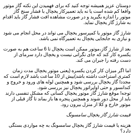
دوستان عزیز همیشه توجه کنید که برای فهمیدن این نکته گاز موتور
واقعا کم شده است یا نه باید تعمیرکار یخچال با فشار سنج گاز
موتور را اندازه بگیرید و در صورت مشاهده افت فشار گاز باید اقدام
به شارژ گاز یخچال نماید.
شارژ گاز موتور یا کمپرسور یخچال می تواند در محل انجام می شود
و نیازی به جابجایی یخچال به تعمیرگاه نمی باشد.
بعد از شارژ گاز،موتور ممکن است یخچال تا 6 ساعت هم به صورت
یکسره کار کند که جای نگرانی نیست و یخچال دارد سرمای از
دست رفته را جبران می کند.
اما اگر میزان کار کردن یکسره (یعنی موتور یخچال مدت زمان
کمتری استراحت داشته باشد)بیش از 10 ساعت باشد لازم است که
مجددا گاز یخچال بررسی شود و همچنین لوله های ورود و خروج و
کندانسور و حتی اواپراتور یخچال نیز بررسی شود.
توجه! موقع شارژ گاز موتور یخچال کسانی که مشکل تنفسی دارند
باید از محل دور شوند و همچنین پنجره ها باز بماند تا گاز قبلی از
موتور خارج و کلا از منزل بیرون رود.
قیمت شارژ گاز یخچال سامسونگ
هزینه یا قیمت شارژ گاز یخچال سامسونگ به چه مواردی بستگی
دارد؟