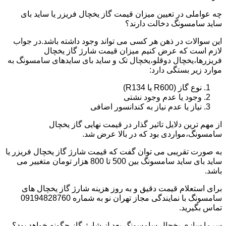
چه عواملی در تعیین میزان قیمت گاز یخچال فریزر یا ساید بای
ساید سامسونگ دخالت دارند؟
این سوالات در ذهن هر کسی می تواند وجود داشته باشد.در جواب
لازم است که عرض کنیم میزان قیمت شارژ گاز یخچال
فریزرها،یخچال دوقلو،یخچال تک و ساید بای سایدهای سامسونگ به
موارد زیر بستگی دارد:
نوع گاز (R600 یا R134)
وجود یا عدم وجود نشتی
نیاز یا عدم نیاز به کندانسور اضافی
از مهم ترین دلایل تاثیر گذار در قیمت نهایی گاز یخچال
سامسونگ،مواردی بود که در بالا عرض شد.
به صورت تقریبی می توان گفت که قیمت شارژ گاز یخچال فریزر یا
ساید بای ساید سامسونگ بین 500 تا 800 هزار تومان متغییر می
باشد.
برای استعلام قیمت دقیق و به روز هزینه شارژ گاز یخچال های
سامسونگ با نمایندگی مجاز تهران نو به شماره 09194828760
تماس بگیرید.
سرما سازی یخچال سامسونگ بعد از شارژ گاز چگونه خواهد بود؟