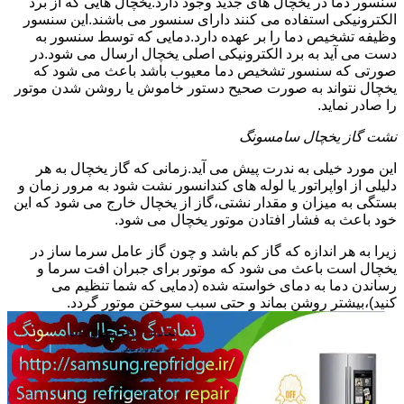
سنسور دما در یخچال های جدید وجود دارد.یخچال هایی که از برد
الکترونیکی استفاده می کنند دارای سنسور می باشند.این سنسور
وظیفه تشخیص دما را بر عهده دارد.دمایی که توسط سنسور به
دست می آید به برد الکترونیکی اصلی یخچال ارسال می شود.در
صورتی که سنسور تشخیص دما معیوب باشد باعث می شود که
یخچال نتواند به صورت صحیح دستور خاموش یا روشن شدن موتور
را صادر نماید.
نشت گاز یخچال سامسونگ
این مورد خیلی به ندرت پیش می آید.زمانی که گاز یخچال به هر
دلیلی از اواپراتور یا لوله های کندانسور نشت شود به مرور زمان و
بستگی به میزان و مقدار نشتی،گاز از یخچال خارج می شود که این
خود باعث به فشار افتادن موتور یخچال می شود.
زیرا به هر اندازه که گاز کم باشد و چون گاز عامل سرما ساز در
یخچال است باعث می شود که موتور برای جبران افت سرما و
رساندن دما به دمای خواسته شده (دمایی که شما تنظیم می
کنید)،بیشتر روشن بماند و حتی سبب سوختن موتور گردد.