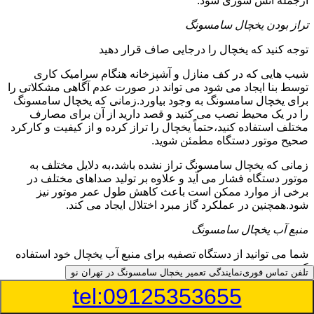
ازجمله آتش سوزی شود.
تراز بودن یخچال سامسونگ
توجه کنید که یخچال را درجایی صاف قرار دهید
شیب هایی که در کف منازل و آشپزخانه هنگام سرامیک کاری
توسط بنا ایجاد می شود می تواند در صورت عدم آگاهی مشکلاتی را
برای یخچال سامسونگ به وجود بیاورد.زمانی که یخچال سامسونگ
را در یک محیط نصب می کنید و قصد دارید از آن برای مصارف
مختلف استفاده کنید،حتماً یخچال را تراز کرده و از کیفیت و کارکرد
صحیح موتور دستگاه مطمئن شوید.
زمانی که یخچال سامسونگ تراز نشده باشد،به دلایل مختلف به
موتور دستگاه فشار می آید و علاوه بر تولید صداهای مختلف در
برخی از موارد ممکن است باعث کاهش طول عمر موتور نیز
شود.همچنین در عملکرد گاز مبرد اختلال ایجاد می کند.
منبع آب یخچال سامسونگ
شما می توانید از دستگاه تصفیه برای منبع آب یخچال خود استفاده
کنید
تلفن تماس فوری
نمایندگی تعمیر یخچال سامسونگ در تهران نو
tel:09125353655
در دفترچه راهنمای یخچال سامسونگ قسمت ویژه ای به منبع آب
آن و راهنمایی لازم در زمینه نصب و استفاده از آن اختصاص داده