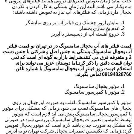
جذب نماید.زمان تعویض فیلترهای درونی همانند فیلترهای بیرونی 6
ماه یکبار می باشد.البته این زمان بستگی به کار کردن یا نکردن
یخچال دارد.زمانی که فیلترهای آب نیاز به تعویض داشته باشند:
نمایش ارور چشمک زن فیلتر آب بر روی نمایشگر
عدم یخ سازی یخساز
خروج آهسته آب از دیسپسنر یا آبریز
قیمت فیلتر های آب یخچال سامسونگ در در تهران نو قیمت فیلتر
آب یخچال سامسونگ بستگی به جنس اصل و شرکتی با جنس دست
2 و متفرقه فرق می کنند.شرایط بازار به گونه ای است که نمی
توان قیمت دقیق را ذکر کرد.اما دوستان عزیز می توانند برای
استعلام قیمت روز فیلتر آب یخچال سامسونگ با شماره تلفن
09194828760 تماس بگیرند.
موتور یخچال سامسونگ
موتور یا کمپرسور سامسونگ
موتور یا کمپرسور سامسونگ اغلب به صورت اورجینال بر روی
یخچال های سامسونگ نصب می شود.زمانی که مشکلی برای موتور
یا کمپرسور یخچال سامسونگ پیش می آید لازم است که موتور
توسط تکنیسین تعمیرات یخچال سامسونگ بررسی شود.در صورتی
که مشکل به صورت جدی باشد لازم است که موتور یخچال تعویض
گردد.زمانی که تکنیسین تعمیرات یخچال شرکت تهران نو به آدرس