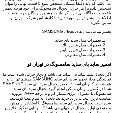
می باشد که باید دقیقا مشکل مشخص شود تا قیمت نهایی را بتوان
تشخیص داد.زیرا هر خرابی یخچال سامسونگ برای خود هزینه تعمیر
یا تعویض جداگانه ای دارد.اگر نیاز به مشاوره رایگان جهت کسب
اطلاعات بیشتر در این مورد دارید با کارشناس شرکت تهران نو
تماس بگیرید.
تعمیر تمامی مدل های یخچال SAMSUNG
تعمیرات مدل ساید بای ساید
تعمیرات مدل فریزر بالا
تعمیرات مدل فریزر پایین
تعمیرات مدل معمولی
تعمیر ساید بای ساید سامسونگ در تهران نو
اگر یخچال شما ساید بای ساید می باشد و دچار خرابی شده است ما
نمایندگی مجاز تعمیر ساید بای ساید SAMSUNG هستیم.تهران نو
همیشه در کنارتان است تا تعمیر یخچال ساید بای ساید SAMSUNG
شما در کمترین زمان ممکن انجام گیرد.یخچال ساید بای ساید
سامسونگ با مصرف انرژی بسیار کم و با درجه +++A امروزه
مناسب ترین انتخاب برای خرید یک یخچال به تمام معنا اتوماتیک
شده است.یخچال ساید بای ساید سامسونگ با استفاده از هوش
مصنوعی اولین یخچال در جهان می باشد که توانایی تفکیک علایق و
رژیم غذایی هر شخص را دارد.ساید بای ساید سامسونگ از به