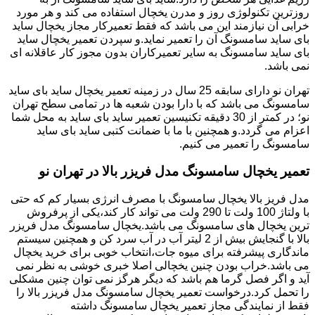
روزترین تکنولوژی روز و مدرن یخچال استفاده می کند و هر مورد
خرابی آن نیازمند این می باشد که فقط تعمیرکار مجاز یخچال ساید
بای ساید سامسونگ آن را تعمیر نماید.و سپردن تعمیر یخچال ساید
بای ساید سامسونگ به سایر تعمیرکاران بدون مجوز کار عاقلانه ای
نمی باشد.
تهران نو دارای سابقه 25 سال در زمینه تعمیر یخچال ساید بای ساید
سامسونگ می باشد که با دارا بودن شعبه ها در تمامی سطح تهران
نو؛ در کمتر از 30 دقیقه تکنیسین تعمیر ساید بای ساید به محل شما
اعزام می گردد.و همچنین با ما با ضمانت کتبی ساید بای ساید
سامسونگ را تعمیر می کنیم.
تعمیر یخچال سامسونگ مدل فریزر بالا در تهران نو
مدل فریز بالا یخچال سامسونگ با مصرف انرژی بسیار کم که حتی
با ولتاژ 100 ولت تا 290 ولت می تواند کار کند،یکی از پرفروش
ترین یخچال های سامسونگ می باشد.یخچال سامسونگ مدل فریزر
بالا با گنجایش بیش از 2 لیتر آب در آب سرد کن و همچنین سیستم
ماندگاری پیشرفته برای میوه جات،انتخاب خوبی برای خرید یخچال
می باشد.خراب بودن چنین یخچالی اصلا خبری خوشی به نظر نمی
آید و اگر فصل گرما هم باشد که دیگر هرگز نمی توان چنین مشکلی
را تحمل کرد.درخواست تعمیر یخچال سامسونگ مدل فریزر بالا را
فقط از نمایندگی مجاز تعمیر یخچال سامسونگ داشته