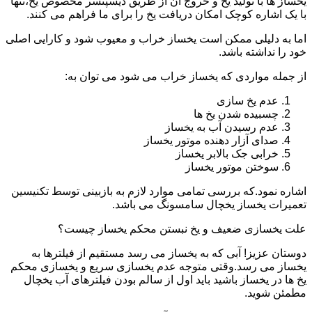
یخساز ها با تولید یخ و خروج آن از طریق دیسپنسر مخصوص یخ،تنها
با یک اشاره کوچک امکان دریافت یخ را برای ما فراهم می کنند.
اما به دلیلی ممکن است یخساز خراب و معیوب شود و کارایی اصلی
خود را نداشته باشد.
از جمله مواردی که یخساز خراب می شود می توان به:
عدم یخ سازی
چسبیده شدن یخ ها
عدم رسیدن آب به یخساز
صدای آزار دهنده موتور یخساز
خرابی جک بالابر یخساز
سوختن موتور یخساز
اشاره نمود.که بررسی تمامی موارد لازم به بازبینی توسط تکنیسین
تعمیرات یخساز یخچال سامسونگ می باشد.
علت یخسازی ضعیف و یخ نبستن محکم یخساز چیست؟
دوستان عزیز! آبی که به یخساز می رسد مستقیم از فیلترها به
یخساز می رسد.وقتی متوجه عدم یخسازی سریع و یخسازی محکم
یخ ها در یخساز باشید باید اول از سالم بودن فیلترهای آب یخچال
مطمئن شوید.