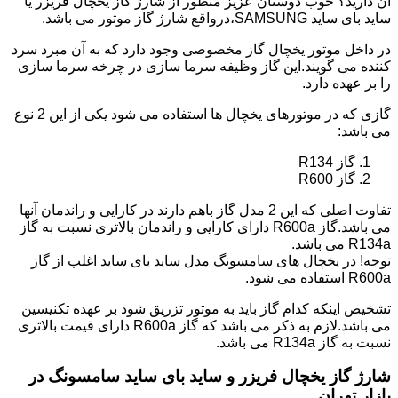
آن دارید؟ خوب دوستان عزیز منظور از شارژ گاز یخچال فریزر یا
ساید بای ساید SAMSUNG،درواقع شارژ گاز موتور می باشد.
در داخل موتور یخچال گاز مخصوصی وجود دارد که به آن مبرد سرد
کننده می گویند.این گاز وظیفه سرما سازی در چرخه سرما سازی
را بر عهده دارد.
گازی که در موتورهای یخچال ها استفاده می شود یکی از این 2 نوع
می باشد:
گاز R134
گاز R600
تفاوت اصلی که این 2 مدل گاز باهم دارند در کارایی و راندمان آنها
می باشد.گاز R600a دارای کارایی و راندمان بالاتری نسبت به گاز
R134a می باشد.
توجه! در یخچال های سامسونگ مدل ساید بای ساید اغلب از گاز
R600a استفاده می شود.
تشخیص اینکه کدام گاز باید به موتور تزریق شود بر عهده تکنیسین
می باشد.لازم به ذکر می باشد که گاز R600a دارای قیمت بالاتری
نسبت به گاز R134a می باشد.
شارژ گاز یخچال فریزر و ساید بای ساید سامسونگ در
بازار تهران