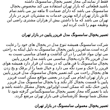
فقط از نمایندگی مجاز تعمیر یخچال سامسونگ داشته
باشید.قطعاتی که بازار تهران استفاده می کند مخصوص یخچال
سامسونگ می باشد که دارای ضمانت 6 ماهه نیز می باشد.تمام
تلاش بازار تهران ارائه بهترین خدمات به مشتریان عزیز در بازار
تهران می باشد که ما با داشتن بیش از هزاران مشتری راضی این
وظیفه مهم را ثابت کرده ایم.
تعمیر یخچال سامسونگ مدل فریزر پایین در بازار تهران
شرکت سامسونگ همیشه تنوع مدل در یخچال های خود را رعایت
کرده است.مدلفریزر پایین یخچال سامسونگ به دلیل اینکه به راحتی
می توان مواد غذایی را در آن گذاشت و فضای مناسبی نسبت به
مدل فریزر بالا دارد،یخچال مناسبی می باشد.مدل فریزر پایین
یخچال سامسونگ با فن هایی که در پشت آن قرار دارد همیشه هوای
فریزر را خنک و سرد نگه می دارد و خیال شما را از برفک و یخ زدن
های یخچال راحت می کند.تعمیر یخچال سامسونگ مدل فریزر پایین
در بازار تهران انجام می گیرد.در بعضی مواقع ممکن است فریزر
پایین یا قسمت یخچال کار نکند و یا یخچال سامسونگ مدل فریزر
پایین خنک نکند که ممکن است اواپراتور یخچال مشکل داشته باشد و
باید با تعمیرگاه مجاز تعمیر یخچال سامسونگتماس گرفته شود تا
مشکل شما توسط کارشناسان فنی بازار تهران مرتفع گردد.
تعمیر یخچال معمولی سامسونگ در بازار تهران