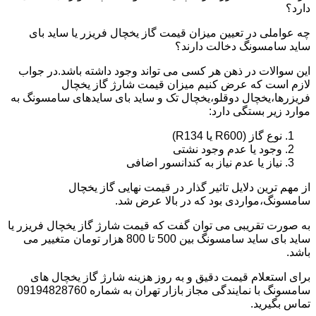
دارد؟
چه عواملی در تعیین میزان قیمت گاز یخچال فریزر یا ساید بای
ساید سامسونگ دخالت دارند؟
این سوالات در ذهن هر کسی می تواند وجود داشته باشد.در جواب
لازم است که عرض کنیم میزان قیمت شارژ گاز یخچال
فریزرها،یخچال دوقلو،یخچال تک و ساید بای سایدهای سامسونگ به
موارد زیر بستگی دارد:
نوع گاز (R600 یا R134)
وجود یا عدم وجود نشتی
نیاز یا عدم نیاز به کندانسور اضافی
از مهم ترین دلایل تاثیر گذار در قیمت نهایی گاز یخچال
سامسونگ،مواردی بود که در بالا عرض شد.
به صورت تقریبی می توان گفت که قیمت شارژ گاز یخچال فریزر یا
ساید بای ساید سامسونگ بین 500 تا 800 هزار تومان متغییر می
باشد.
برای استعلام قیمت دقیق و به روز هزینه شارژ گاز یخچال های
سامسونگ با نمایندگی مجاز بازار تهران به شماره 09194828760
تماس بگیرید.