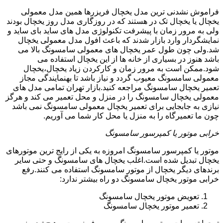
فراموش نشدنی ترین مدل یخچال فریزرها همین مدل معمولی
یخچال یا یخچال تک در هستند که در روزگاری مدل روز یخچال بودند
ولی به مرور زمان با پیشرفت تکنولوژی مدل های ساید بای ساید و
نمایشگردار وارد بازار شدند که باعث افول مدل معمولی یخچال
شد.ولی چون طول عمر یخچال های معمولی سامسونگ بالا می
باشد هنوز در بسیاری از خانه ها از این یخچال استفاده می
شود.ممکن است به مرور زمان و کارکردن زیاد یخچال،یخچال
معمولی سامسونگ معیوب گردد و نیاز باشد تا بهنمایندگی مجاز
تعمیر یخچال سامسونگ مراجعه کنید.بازار تهران تمامی مدل های
معمولی یخچال سامسونگ را در منزل و محل تعمیر می کند و هرگز
نیازی به جابجایی برای تعمیر یخچال معمولی سامسونگ نمی باشد
چون ما تعمیرگاه را به منزل یا محل کار شما می آوریم.
خرابی موتور یا کمپرسور سامسونگ
موتور یا کمپرسور سامسونگ امروزه به یکی از رایج ترین موتورهای
یخچال تبدیل شده است.اغلب یخچال های سامسونگ و حتی سایر
برندهای دیگر یخچال از موتور سامسونگ استفاده می کنند.رفع
خرابی موتور یخچال سامسونگ دو راه بیشتر ندارد:
تعویض موتور یخچال سامسونگ
تعمیر موتور یخچال سامسونگ