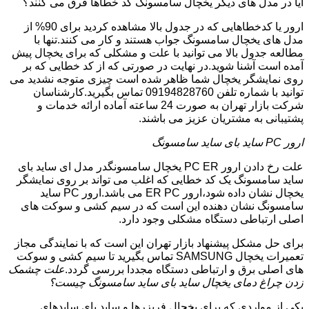
آیا در مدل های دیگر یخچال سامسونگ کد خطاها فرق می کنند؟
ارور یا کدخطاهایی که در جدول بالا مشاهده کردید برای 90% از
مدل های یخچال سامسونگ جواب هستند و کار می کنند.تنها با
مطالعه جدول بالا می توانید با علت و مشکلی که برای یخچال پیش
آمده است آشنا شوید.در نهایت در صورتی که از کد خطایی که بر
روی نمایشگر یخچال شما ظاهر شده است چیزی متوجه نشدید می
توانید با شماره تلفن 09194828760 تماس بگیرید.کارشناسان
شرکت بازار تهران به صورت 24 ساعته آماده ارائه خدمات و
پشتیبانی به مشتریان عزیز می باشند.
ارور PC ساید بای ساید سامسونگ
علت رخ دادن ارور PC ER یخچال سامسونگدر مدل ای ساید بای
ساید سامسونگ یک کد خطایی که اغلب می تواند بر روی نمایشگر
یخچال نشان داده شود،ارور ER PC می باشد.ارور PC ساید
سامسونگ نشان دهنده این است که در سیم کشی و سوکت های
اصلی ارتباطی دستگاه مشکلی وجود دارد.
برای حل مشکل پیشنهاد بازار تهران این است که با نمایندگی مجاز
تعمیرات یخچال SAMSUNG تماس بگیرید تا سیم کشی و سوکت
های اصلی برق و ارتباطی دستگاه مجددا بررسی گردد.
علت چشمک
زدن چراغ دمای یخچال ساید بای ساید سامسونگ چیست؟
یکی از مواردی که برای یخچال فریزرها و ساید بای سایدهای