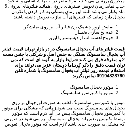
میکرون بررسی می کند تا مواد مضر در آب را شناسایی و به خود
جذب نماید.زمان تعویض فیلترهای درونی همانند فیلترهای بیرونی 6
ماه یکبار می باشد.البته این زمان بستگی به کار کردن یا نکردن
یخچال دارد.زمانی که فیلترهای آب نیاز به تعویض داشته باشند:
نمایش ارور چشمک زن فیلتر آب بر روی نمایشگر
عدم یخ سازی یخساز
خروج آهسته آب از دیسپسنر یا آبریز
قیمت فیلتر های آب یخچال سامسونگ در در بازار تهران قیمت فیلتر
آب یخچال سامسونگ بستگی به جنس اصل و شرکتی با جنس دست
2 و متفرقه فرق می کنند.شرایط بازار به گونه ای است که نمی
توان قیمت دقیق را ذکر کرد.اما دوستان عزیز می توانند برای
استعلام قیمت روز فیلتر آب یخچال سامسونگ با شماره تلفن
09194828760 تماس بگیرند.
موتور یخچال سامسونگ
موتور یا کمپرسور سامسونگ
موتور یا کمپرسور سامسونگ اغلب به صورت اورجینال بر روی
یخچال های سامسونگ نصب می شود.زمانی که مشکلی برای موتور
یا کمپرسور یخچال سامسونگ پیش می آید لازم است که موتور
توسط تکنیسین تعمیرات یخچال سامسونگ بررسی شود.در صورتی
که مشکل به صورت جدی باشد لازم است که موتور یخچال تعویض