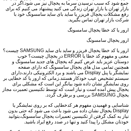
جمع شود که سبب نرسیدن سرما به یخچال نیز می شود.اگر در
بازار تهران یا بازار تهران زندگی می کنید پیشنهاد می کنیم که برای
رفع مشکلات یخچال فریزر یا ساید بای ساید سامسونگ خود با
شرکت بازار تهران تماس بگیرید.
ارور یا کد خطا یخچال سامسونگ
ارور یخچال سامسونگ
ارور یا کد خطا یخچال فریزر و ساید بای ساید SAMSUNG چیست؟
معنی و مفهوم کد خطا یا ERROR در یخچال چیست؟ خوب
دوستان عزیز باید عرض کنیم که یخچال های جدید سامسونگ و
همچنین تمامی مدل های یخچال سامسونگ که دارای صفحه
نمایشگر یا پنل Display می باشند و برد الکترونیکی دارند،دارای
سیستم تشخیص عیب خودکار هستند.زمانی که ارور یا کد خطایی بر
روی نمایشگر نشان داده شود بیانگر این است که مشکلی برای
یخچال پیش آمده است و نیاز است که توسط تکنیسین تعمیرت مجاز
یخچال SAMSUNG بررسی و برطرف گردد.
شناسایی و فهمیدن مفهوم هر کدخطایی که بر روی نمایشگر یا
Display یخچال نشان داده می شود باعث می شود که حتی بدون
نیاز به کمک گرفتن از تکنیسین تعمیرات یخچال سامسونگ،بتوانید
خودتان مشکل را پیدا کنید و تنها در صدد رفع ایراد باشید.