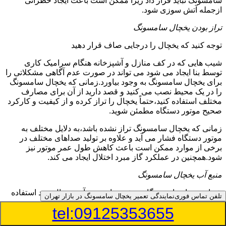
سامسونگ نباید قرار داد زیرا ممکن است باعث ایجاد خطراتی
ازجمله آتش سوزی شود.
تراز بودن یخچال سامسونگ
توجه کنید که یخچال را درجایی صاف قرار دهید
شیب هایی که در کف منازل و آشپزخانه هنگام سرامیک کاری
توسط بنا ایجاد می شود می تواند در صورت عدم آگاهی مشکلاتی را
برای یخچال سامسونگ به وجود بیاورد.زمانی که یخچال سامسونگ
را در یک محیط نصب می کنید و قصد دارید از آن برای مصارف
مختلف استفاده کنید،حتماً یخچال را تراز کرده و از کیفیت و کارکرد
صحیح موتور دستگاه مطمئن شوید.
زمانی که یخچال سامسونگ تراز نشده باشد،به دلایل مختلف به
موتور دستگاه فشار می آید و علاوه بر تولید صداهای مختلف در
برخی از موارد ممکن است باعث کاهش طول عمر موتور نیز
شود.همچنین در عملکرد گاز مبرد اختلال ایجاد می کند.
منبع آب یخچال سامسونگ
شما می توانید از دستگاه تصفیه برای منبع آب یخچال خود استفاده
تلفن تماس فوری
نمایندگی تعمیر یخچال سامسونگ در بازار تهران
کنید
tel:09125353655
در دفترچه راهنمای یخچال سامسونگ قسمت ویژه ای به منبع آب