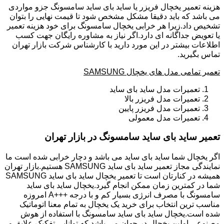
هزینه تعمیر یخچال فریزر یا ساید بای ساید سامسونگ جزو مواردی
می باشد که باید دقیقا مشکل مشخص شود تا قیمت نهایی را بتوان
تشخیص داد.زیرا هر خرابی یخچال سامسونگ برای خود هزینه تعمیر
یا تعویض جداگانه ای دارد.اگر نیاز به مشاوره رایگان جهت کسب
اطلاعات بیشتر در این مورد دارید با کارشناس شرکت بازار تهران
تماس بگیرید.
تعمیر تمامی مدل های یخچال SAMSUNG
تعمیرات مدل ساید بای ساید
تعمیرات مدل فریزر بالا
تعمیرات مدل فریزر پایین
تعمیرات مدل معمولی
تعمیر ساید بای ساید سامسونگ در بازار تهران
اگر یخچال شما ساید بای ساید می باشد و دچار خرابی شده است ما
نمایندگی مجاز تعمیر ساید بای ساید SAMSUNG هستیم.بازار تهران
همیشه در کنارتان است تا تعمیر یخچال ساید بای ساید SAMSUNG
شما در کمترین زمان ممکن انجام گیرد.یخچال ساید بای ساید
سامسونگ با مصرف انرژی بسیار کم و با درجه +++A امروزه
مناسب ترین انتخاب برای خرید یک یخچال به تمام معنا اتوماتیک
شده است.یخچال ساید بای ساید سامسونگ با استفاده از هوش
مصنوعی اولین یخچال در جهان می باشد که توانایی تفکیک علایق و