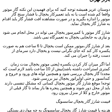
دوستان عزیز همیشه توجه کنید که برای فهمیدن این نکته گاز موتور
واقعا کم شده است یا نه باید تعمیرکار یخچال با فشار سنج گاز
موتور را اندازه بگیرید و در صورت مشاهده افت فشار گاز باید اقدام
به شارژ گاز یخچال نماید.
شارژ گاز موتور یا کمپرسور یخچال می تواند در محل انجام می شود
و نیازی به جابجایی یخچال به تعمیرگاه نمی باشد.
بعد از شارژ گاز،موتور ممکن است یخچال تا 6 ساعت هم به صورت
یکسره کار کند که جای نگرانی نیست و یخچال دارد سرمای از
دست رفته را جبران می کند.
اما اگر میزان کار کردن یکسره (یعنی موتور یخچال مدت زمان
کمتری استراحت داشته باشد)بیش از 10 ساعت باشد لازم است که
مجددا گاز یخچال بررسی شود و همچنین لوله های ورود و خروج و
کندانسور و حتی اواپراتور یخچال نیز بررسی شود.
توجه! موقع شارژ گاز موتور یخچال کسانی که مشکل تنفسی دارند
باید از محل دور شوند و همچنین پنجره ها باز بماند تا گاز قبلی از
موتور خارج و کلا از منزل بیرون رود.
قیمت شارژ گاز یخچال سامسونگ
هزینه یا قیمت شارژ گاز یخچال سامسونگ به چه مواردی بستگی