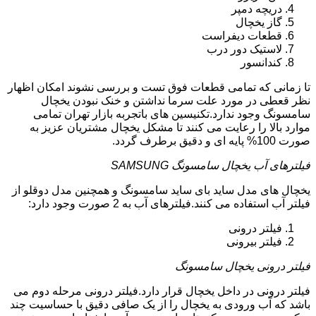
دریچه دمپر
گاز یخچال
قطعات دیفراست
لاستیک دور درب
کندانسور
تا زمانی که تمامی قطعات فوق تست و بررسی نشوند امکان اظهار
نظر قعطی در مورد علت سرما نداشتن و خنک نبودن یخچال
سامسونگ وجود ندارد.تکنیسین های باتجربه بازار تهران تمامی
موارد بالا را رعایت می کنند تا مشکل یخچال مشتریان عزیز به
صورت 100% پایه ای و دقیق برطرف گردد.
فیلترهای آب یخچال سامسونگ SAMSUNG
یخچال های مدل ساید بای ساید سامسونگ و همچنین مدل دوقلو از
فیلتر آب استفاده می کنند.فیلترهای آب به 2 صورت وجود دارد:
فیلتر درونی
فیلتر بیرونی
فیلتر درونی یخچال سامسونگ
فیلتر درونی در داخل یخچال قرار دارد.فیلتر درونی مرحله دوم می
باشد که آب ورودی به یخچال را از یک صافی دقیق با حساسیت چند