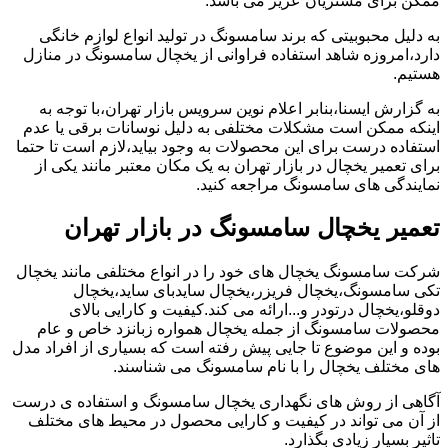
ممکن برای مشتریان عزیز می باشد.
به دلیل محبوبیتی که برند سامسونگ در تولید انواع لوازم خانگی
دارد،امروزه شاهد استفاده فراوانی از یخچال سامسونگ در منازل
هستیم.
به گزارش ایسنا،بنابر اعلام نوین سرویس بازار تهران،با توجه به
اینکه ممکن است مشکلات مختلفی به دلیل نوسانات برقی یا عدم
استفاده درست برای این محصولات به وجود بیاید،لازم است تا حتما
برای تعمیر یخچال در بازار تهران به یک مکان معتبر مانند یکی از
نمایندگی های سامسونگ مراجعه کنید.
تعمیر یخچال سامسونگ در بازار تهران
شرکت سامسونگ یخچال های خود را در انواع مختلفی مانند یخچال
تکی سامسونگ،یخچال فریزر،یخچال سایدبای ساید،یخچال
دوقلو،یخچال درتودر و...ارائه می کند.کیفیت و کارایی بالای
محصولات سامسونگ از جمله یخچال همواره زبانزد خاص و عام
بوده و این موضوع تا جایی پیش رفته است که بسیاری از افراد مدل
های مختلف یخچال را با نام سامسونگ می شناسند.
آگاهی از روش های نگهداری یخچال سامسونگ و استفاده ی درست
از آن می تواند در کیفیت و کارایی محصول در محیط های مختلف
تاثیر بسیار زیادی بگذارد.