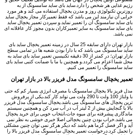
رژیم غذایی هر شخص را دارد.ساید بای ساید سامسونگ از به
روزترین تکنولوژی روز و مدرن یخچال استفاده می کند و هر مورد
خرابی آن نیازمند این می باشد که فقط تعمیرکار مجاز یخچال ساید
بای ساید سامسونگ آن را تعمیر نماید.و سپردن تعمیر یخچال ساید
بای ساید سامسونگ به سایر تعمیرکاران بدون مجوز کار عاقلانه ای
نمی باشد.
بازار تهران دارای سابقه 25 سال در زمینه تعمیر یخچال ساید بای
ساید سامسونگ می باشد که با دارا بودن شعبه ها در تمامی سطح
بازار تهران؛ در کمتر از 30 دقیقه تکنیسین تعمیر ساید بای ساید به
محل شما اعزام می گردد.و همچنین با ما با ضمانت کتبی ساید بای
ساید سامسونگ را تعمیر می کنیم.
تعمیر یخچال سامسونگ مدل فریزر بالا در بازار تهران
مدل فریز بالا یخچال سامسونگ با مصرف انرژی بسیار کم که حتی
با ولتاژ 100 ولت تا 290 ولت می تواند کار کند،یکی از پرفروش
ترین یخچال های سامسونگ می باشد.یخچال سامسونگ مدل فریزر
بالا با گنجایش بیش از 2 لیتر آب در آب سرد کن و همچنین سیستم
ماندگاری پیشرفته برای میوه جات،انتخاب خوبی برای خرید یخچال
می باشد.خراب بودن چنین یخچالی اصلا خبری خوشی به نظر نمی
آید و اگر فصل گرما هم باشد که دیگر هرگز نمی توان چنین مشکلی
را تحمل کرد.درخواست تعمیر یخچال سامسونگ مدل فریزر بالا را