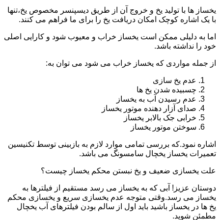
یخساز ها با تولید یخ و خروج آن از طریق دیسپنسر مخصوص یخ،تنها
با یک اشاره کوچک امکان دریافت یخ را برای ما فراهم می کنند.
اما به دلیلی ممکن است یخساز خراب و معیوب شود و کارایی اصلی
خود را نداشته باشد.
از جمله مواردی که یخساز خراب می شود می توان به:
عدم یخ سازی
چسبیده شدن یخ ها
عدم رسیدن آب به یخساز
صدای آزار دهنده موتور یخساز
خرابی جک بالابر یخساز
سوختن موتور یخساز
اشاره نمود.که بررسی تمامی موارد لازم به بازبینی توسط تکنیسین
تعمیرات یخساز یخچال سامسونگ می باشد.
علت یخسازی ضعیف و یخ نبستن محکم یخساز چیست؟
دوستان عزیز! آبی که به یخساز می رسد مستقیم از فیلترها به
یخساز می رسد.وقتی متوجه عدم یخسازی سریع و یخسازی محکم
یخ ها در یخساز باشید باید اول از سالم بودن فیلترهای آب یخچال
مطمئن شوید.