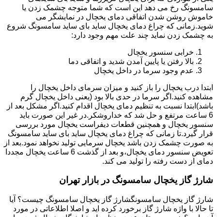
سامسونگ رخ می دهد این است که شما متوجه چشمک زدن یا
خاموش روشن شدن اتفاقی دمای یخچال در نمایشگر می
شوید.زمانی که چراغ دمای یخچال ساید بای ساید سامسونگ شروع
به چشمک زدن نماید چند علت مهم وجود دارد:
خرابی سنسور یخچال
بالا رفتن یا پایین آمدن شدید و اتفاقی دما
عدم وجود سرما در داخل یخچال
ابتدا درب یخچال را باز کنید و میزان سرمای داخل یخچال را
مشاهده کنید.اگر سرما در حدی بالا بود (یعنی داخل یخچال گرم
باشد)ابتدا نسبت به تنظیم دمای یخچال اقدام کنید.اگر مشکل بعد از
6 ساعت مرتفع و حل شد که خداروشکر.در غیر این صورت باید
سنسور یخچال و همچنین قطعات دیفراست یخچال مورد بررسی
قرار گیرد.تا زمانی که چراغ دمای یخچال ساید بای ساید سامسونگ
به صورت چشمک زدن باشد یخچال سرمایی تولید نخواهد نمود.بعد از
تعویض سنسور دمای یخچال،و بعد از گذشت 6 ساعت یخچال مجددا
دمای از دست رفته را تولید می کند.
شارژ گاز یخچال سامسونگ در بازار تهران
شارژ گاز یخچال سامسونگشارژ گاز یخچال سامسونگ چیست؟ آیا
تا حالا با واژه شارژ گاز برخورد کرده اید و اصلا اطلاعاتی در مورد