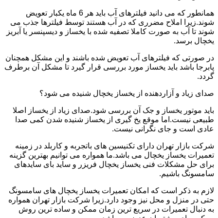
همانطور که می دانید فیلترهای آب باید هر 6 ماه یکبار تعویض
شوند.زیرا املاح مضرری که در آب هستند توسط فیلترها جذب می
شوند تا آب به صورت کاملا تصفیه شده با یخساز و دیسپنسر یا آبریز
یخچال برسد.
در صورتی که فیلترهای آب تعویض شده باشند و این مشکل همچنان
پابرجا باشد باید یخساز مورد بررسی قرار گیرد تا مشکل آن برطرف
گردد.
صدای زیاد و آزاردهنده از یخساز یخچال شنیده می شود؟
باید موتور یخساز و جک آن بررسی شود.صدای زیاد از یخساز اصلا
طبیعی نیست.اما موقع یخ گیری از یخساز شنیده شدن کمی صدا
عادی است و جای نگرانی نیست.
شرکت بازار تهران دارای تکنیسین های باتجربه و کاربلد در زمینه
تعمیرات یخساز یخچال می باشد.ما همواره می توانیم بهترین گزینه
برای حل مشکلات فنی یخساز یخچال فریزر و ساید بای سایدهای
سامسونگ باشیم.
لازم به ذکر است که امکان تعمیرات یخساز یخچال های سامسونگ
حتی در منزل و محل نیز وجود دارد.زیرا شرکت بازار تهران همواره
به دنبال تعمیرات در سریع ترین زمان ممکن و ساده ترین روش