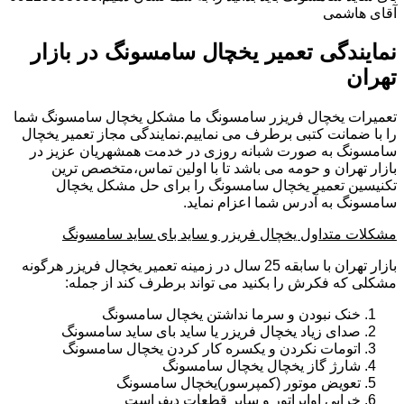
آقای هاشمی
نمایندگی تعمیر یخچال سامسونگ در بازار
تهران
تعمیرات یخچال فریزر سامسونگ ما مشکل یخچال سامسونگ شما
را با ضمانت کتبی برطرف می نماییم.نمایندگی مجاز تعمیر یخچال
سامسونگ به صورت شبانه روزی در خدمت همشهریان عزیز در
بازار تهران و حومه می باشد تا با اولین تماس،متخصص ترین
تکنیسین تعمیر یخچال سامسونگ را برای حل مشکل یخچال
سامسونگ به آدرس شما اعزام نماید.
مشکلات متداول یخچال فریزر و ساید بای ساید سامسونگ
بازار تهران با سابقه 25 سال در زمینه تعمیر یخچال فریزر هرگونه
مشکلی که فکرش را بکنید می تواند برطرف کند از جمله:
خنک نبودن و سرما نداشتن یخچال سامسونگ
صدای زیاد یخچال فریزر یا ساید بای ساید سامسونگ
اتومات نکردن و یکسره کار کردن یخچال سامسونگ
شارژ گاز یخچال یخچال سامسونگ
تعویض موتور (کمپرسور)یخچال سامسونگ
خرابی اواپراتور و سایر قطعات دیفراست