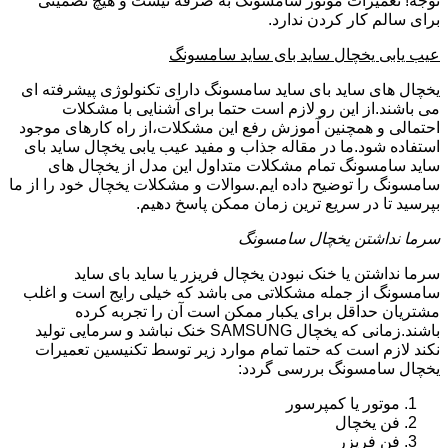
توجه! تعمیرات موتور سامسونگ به صرفه نیست و هیچ تضمینی
برای سالم کار کردن ندارد.
عیب یابی یخچال ساید بای ساید سامسونگ
یخچال های ساید بای ساید سامسونگ دارای تکنولوژی پیشرفته ای
می باشند.از این رو لازم است حتما برای آشنایی با مشکلات
احتمالی و همچنین آموزش رفع این مشکلات،از راه کارهای موجود
استفاده شود.ما در مقاله جذاب و مفید عیب یابی یخچال ساید بای
ساید سامسونگ تمام مشکلات متداول این مدل از یخچال های
سامسونگ را توضیح داده ایم.سوالات و مشکلات یخچال خود را از ما
بپرسید تا در سریع ترین زمان ممکن پاسخ دهیم.
سرما نداشتن یخچال سامسونگ
سرما نداشتن یا خنک نبودن یخچال فریزر یا ساید بای ساید
سامسونگ از جمله مشکلاتی می باشد که خیلی رایج است و اغلب
مشتریان حداقل برای یکبار ممکن است آن را تجربه کرده
باشند.زمانی که یخچال SAMSUNG خنک نباشد و سرمایی تولید
نکند لازم است که حتما تمام موارد زیر توسط تکنیسین تعمیرات
یخچال سامسونگ بررسی گردد:
موتور یا کمپرسور
فن یخچال
فن فریزر