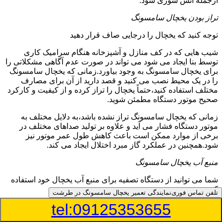
ازجمله آتش سوزی شود.
تراز بودن یخچال سامسونگ
توجه کنید که یخچال را درجایی صاف قرار دهید
شیب هایی که در کف منازل و آشپزخانه هنگام سرامیک کاری
توسط بنا ایجاد می شود می تواند در صورت عدم آگاهی مشکلاتی را
برای یخچال سامسونگ به وجود بیاورد.زمانی که یخچال سامسونگ
را در یک محیط نصب می کنید و قصد دارید از آن برای مصارف
مختلف استفاده کنید،حتماً یخچال را تراز کرده و از کیفیت و کارکرد
صحیح موتور دستگاه مطمئن شوید.
زمانی که یخچال سامسونگ تراز نشده باشد،به دلایل مختلف به
موتور دستگاه فشار می آید و علاوه بر تولید صداهای مختلف در
برخی از موارد ممکن است باعث کاهش طول عمر موتور نیز
شود.همچنین در عملکرد گاز مبرد اختلال ایجاد می کند.
منبع آب یخچال سامسونگ
شما می توانید از دستگاه تصفیه برای منبع آب یخچال خود استفاده
کنید
تلفن تماس فوری
نمایندگی تعمیر یخچال سامسونگ در طرشت
tel:09125353655
در دفترچه راهنمای یخچال سامسونگ قسمت ویژه ای به منبع آب
آن و راهنمایی لازم در زمینه نصب و استفاده از آن اختصاص داده