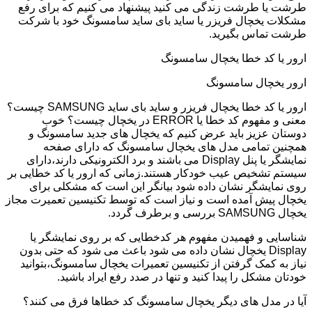
طرشت یا طرشت زندگی می کنید پیشنهاد می کنیم که برای رفع
مشکلات یخچال فریزر یا ساید بای ساید سامسونگ خود با شرکت
طرشت تماس بگیرید.
ارور یا کد خطا یخچال سامسونگ
ارور یخچال سامسونگ
ارور یا کد خطا یخچال فریزر و ساید بای ساید SAMSUNG چیست؟
معنی و مفهوم کد خطا یا ERROR در یخچال چیست؟ خوب
دوستان عزیز باید عرض کنیم که یخچال های جدید سامسونگ و
همچنین تمامی مدل های یخچال سامسونگ که دارای صفحه
نمایشگر یا پنل Display می باشند و برد الکترونیکی دارند،دارای
سیستم تشخیص عیب خودکار هستند.زمانی که ارور یا کد خطایی بر
روی نمایشگر نشان داده شود بیانگر این است که مشکلی برای
یخچال پیش آمده است و نیاز است که توسط تکنیسین تعمیرت مجاز
یخچال SAMSUNG بررسی و برطرف گردد.
شناسایی و فهمیدن مفهوم هر کدخطایی که بر روی نمایشگر یا
Display یخچال نشان داده می شود باعث می شود که حتی بدون
نیاز به کمک گرفتن از تکنیسین تعمیرات یخچال سامسونگ،بتوانید
خودتان مشکل را پیدا کنید و تنها در صدد رفع ایراد باشید.
آیا در مدل های دیگر یخچال سامسونگ کد خطاها فرق می کنند؟