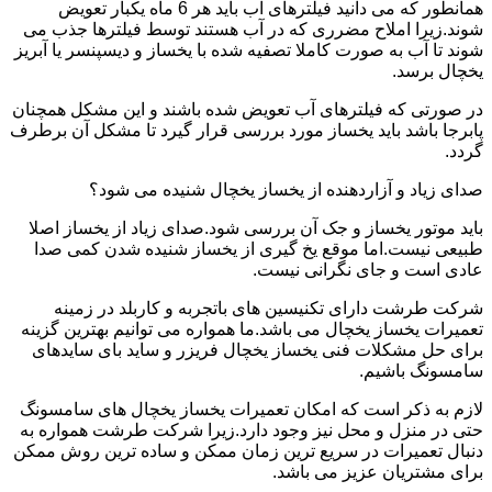
همانطور که می دانید فیلترهای آب باید هر 6 ماه یکبار تعویض
شوند.زیرا املاح مضرری که در آب هستند توسط فیلترها جذب می
شوند تا آب به صورت کاملا تصفیه شده با یخساز و دیسپنسر یا آبریز
یخچال برسد.
در صورتی که فیلترهای آب تعویض شده باشند و این مشکل همچنان
پابرجا باشد باید یخساز مورد بررسی قرار گیرد تا مشکل آن برطرف
گردد.
صدای زیاد و آزاردهنده از یخساز یخچال شنیده می شود؟
باید موتور یخساز و جک آن بررسی شود.صدای زیاد از یخساز اصلا
طبیعی نیست.اما موقع یخ گیری از یخساز شنیده شدن کمی صدا
عادی است و جای نگرانی نیست.
شرکت طرشت دارای تکنیسین های باتجربه و کاربلد در زمینه
تعمیرات یخساز یخچال می باشد.ما همواره می توانیم بهترین گزینه
برای حل مشکلات فنی یخساز یخچال فریزر و ساید بای سایدهای
سامسونگ باشیم.
لازم به ذکر است که امکان تعمیرات یخساز یخچال های سامسونگ
حتی در منزل و محل نیز وجود دارد.زیرا شرکت طرشت همواره به
دنبال تعمیرات در سریع ترین زمان ممکن و ساده ترین روش ممکن
برای مشتریان عزیز می باشد.