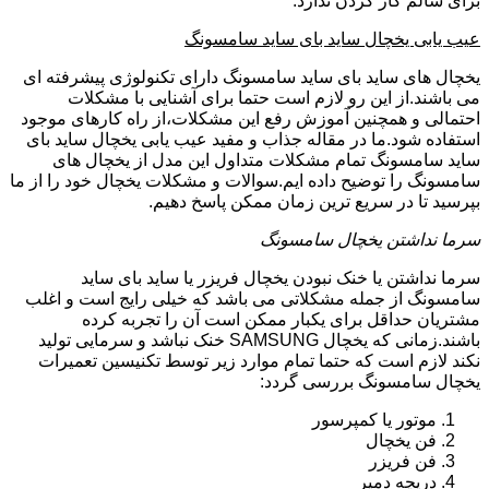
برای سالم کار کردن ندارد.
عیب یابی یخچال ساید بای ساید سامسونگ
یخچال های ساید بای ساید سامسونگ دارای تکنولوژی پیشرفته ای
می باشند.از این رو لازم است حتما برای آشنایی با مشکلات
احتمالی و همچنین آموزش رفع این مشکلات،از راه کارهای موجود
استفاده شود.ما در مقاله جذاب و مفید عیب یابی یخچال ساید بای
ساید سامسونگ تمام مشکلات متداول این مدل از یخچال های
سامسونگ را توضیح داده ایم.سوالات و مشکلات یخچال خود را از ما
بپرسید تا در سریع ترین زمان ممکن پاسخ دهیم.
سرما نداشتن یخچال سامسونگ
سرما نداشتن یا خنک نبودن یخچال فریزر یا ساید بای ساید
سامسونگ از جمله مشکلاتی می باشد که خیلی رایج است و اغلب
مشتریان حداقل برای یکبار ممکن است آن را تجربه کرده
باشند.زمانی که یخچال SAMSUNG خنک نباشد و سرمایی تولید
نکند لازم است که حتما تمام موارد زیر توسط تکنیسین تعمیرات
یخچال سامسونگ بررسی گردد:
موتور یا کمپرسور
فن یخچال
فن فریزر
دریچه دمپر