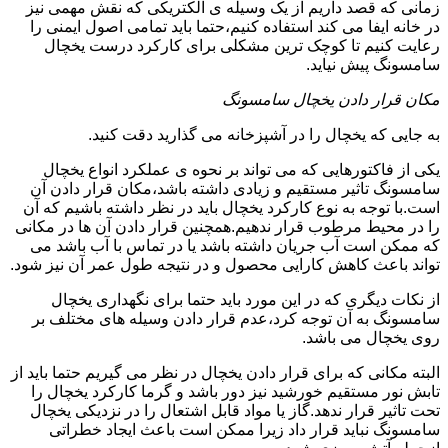
زمانی که قصد داریم از یک وسیله ی الکتریکی که نقش مهمی نیز
در خانه ایفا می کند استفاده کنیم،حتما باید تمامی اصول ایمنی را
رعایت کنیم تا کوچک ترین مشکلی برای کارکرد درست یخچال
سامسونگ پیش نیاید.
مکان قرار دادن یخچال سامسونگ
به جایی که یخچال را در آشپزخانه می گذارید دقت کنید.
یکی از فاکتورهایی که می تواند بر نحوه ی عملکرد انواع یخچال
سامسونگ تاثیر مستقیم و زیادی داشته باشد،مکان قرار دادن آن
است.با توجه به نوع کارکرد یخچال باید در نظر داشته باشیم که آن
را در محیط مرطوب قرار ندهیم.همچنین قرار دادن آن ها در مکانی
که ممکن است آب جریان داشته باشد یا در تماس با آب باشد می
تواند باعث کاهش کارایی محصول و در نتیجه طول عمر آن نیز شود.
از نکات دیگری که در این مورد باید حتما برای نگهداری یخچال
سامسونگ به آن توجه کرد،عدم قرار دادن وسیله های مختلف بر
روی یخچال می باشد.
البته مکانی که برای قرار دادن یخچال در نظر می گیریم حتما باید از
تابش نور مستقیم خورشید نیز دور باشد و گرما کارکرد یخچال را
تحت تاثیر قرار ندهد.گاز یا مواد قابل اشتعال را در نزدیکی یخچال
سامسونگ نباید قرار داد زیرا ممکن است باعث ایجاد خطراتی