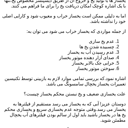
یخساز ها با تولید یخ و خروج آن از طریق دیسپنسر مخصوص یخ،تنها
با یک اشاره کوچک امکان دریافت یخ را برای ما فراهم می کنند.
اما به دلیلی ممکن است یخساز خراب و معیوب شود و کارایی اصلی
خود را نداشته باشد.
از جمله مواردی که یخساز خراب می شود می توان به:
عدم یخ سازی
چسبیده شدن یخ ها
عدم رسیدن آب به یخساز
صدای آزار دهنده موتور یخساز
خرابی جک بالابر یخساز
سوختن موتور یخساز
اشاره نمود.که بررسی تمامی موارد لازم به بازبینی توسط تکنیسین
تعمیرات یخساز یخچال سامسونگ می باشد.
علت یخسازی ضعیف و یخ نبستن محکم یخساز چیست؟
دوستان عزیز! آبی که به یخساز می رسد مستقیم از فیلترها به
یخساز می رسد.وقتی متوجه عدم یخسازی سریع و یخسازی محکم
یخ ها در یخساز باشید باید اول از سالم بودن فیلترهای آب یخچال
مطمئن شوید.