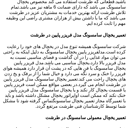
باشید.قطعاتی که طرشت استفاده می کند مخصوص یخچال
سامسونگ می باشد که دارای ضمانت 6 ماهه نیز می باشد.تمام
تلاش طرشت ارائه بهترین خدمات به مشتریان عزیز در طرشت
می باشد که ما با داشتن بیش از هزاران مشتری راضی این وظیفه
مهم را ثابت کرده ایم.
تعمیر یخچال سامسونگ مدل فریزر پایین در طرشت
شرکت سامسونگ همیشه تنوع مدل در یخچال های خود را رعایت
کرده است.مدلفریزر پایین یخچال سامسونگ به دلیل اینکه به راحتی
می توان مواد غذایی را در آن گذاشت و فضای مناسبی نسبت به
مدل فریزر بالا دارد،یخچال مناسبی می باشد.مدل فریزر پایین
یخچال سامسونگ با فن هایی که در پشت آن قرار دارد همیشه هوای
فریزر را خنک و سرد نگه می دارد و خیال شما را از برفک و یخ زدن
های یخچال راحت می کند.تعمیر یخچال سامسونگ مدل فریزر پایین
در طرشت انجام می گیرد.در بعضی مواقع ممکن است فریزر پایین
یا قسمت یخچال کار نکند و یا یخچال سامسونگ مدل فریزر پایین
خنک نکند که ممکن است اواپراتور یخچال مشکل داشته باشد و باید
با تعمیرگاه مجاز تعمیر یخچال سامسونگتماس گرفته شود تا مشکل
شما توسط کارشناسان فنی طرشت مرتفع گردد.
تعمیر یخچال معمولی سامسونگ در طرشت