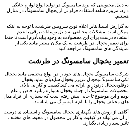
به دلیل محبوبیتی که برند سامسونگ در تولید انواع لوازم خانگی
دارد،امروزه شاهد استفاده فراوانی از یخچال سامسونگ در منازل
هستیم.
به گزارش ایسنا،بنابر اعلام نوین سرویس طرشت،با توجه به اینکه
ممکن است مشکلات مختلفی به دلیل نوسانات برقی یا عدم
استفاده درست برای این محصولات به وجود بیاید،لازم است تا حتما
برای تعمیر یخچال در طرشت به یک مکان معتبر مانند یکی از
نمایندگی های سامسونگ مراجعه کنید.
تعمیر یخچال سامسونگ در طرشت
شرکت سامسونگ یخچال های خود را در انواع مختلفی مانند یخچال
تکی سامسونگ،یخچال فریزر،یخچال سایدبای ساید،یخچال
دوقلو،یخچال درتودر و...ارائه می کند.کیفیت و کارایی بالای
محصولات سامسونگ از جمله یخچال همواره زبانزد خاص و عام
بوده و این موضوع تا جایی پیش رفته است که بسیاری از افراد مدل
های مختلف یخچال را با نام سامسونگ می شناسند.
آگاهی از روش های نگهداری یخچال سامسونگ و استفاده ی درست
از آن می تواند در کیفیت و کارایی محصول در محیط های مختلف
تاثیر بسیار زیادی بگذارد.