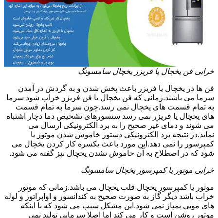
خرابی فن یخچال یا فریزر یخچال سامسونگ
فن ها در یخچال یا فریزر باعث پخش شدن و به گردش در آمدن
سرما می باشند.زمانی که فن یخچال یا فن فریزر خراب شود سرما
به تمام قسمت های یخچال نمی رسد.چون سرما به تمام قسمت
های یخچال یا فریزر نمی رسد سنسورهای تشخیص دما دچار اشتباه
می شوند و دمای غیر صحیح را به برد الکترونیکی ارسال می
نماید.در نتیجه برد الکترونیکی دستور خاموش شدن موتور یا
کمپرسور را نمی دهد.این مورد باعث یکسره کار کردن یخچال می
شود که در اصطلاح به آن خاموش نشدن یخچال نیز گفته می شود.
خرابی موتور یا کمپرسور یخچال سامسونگ
موتور یا کمپرسور یخچال قلب یخچال می باشد.زمانی که موتور
خراب باشد دیگر گاز به صورت صحیح به کندانسور و اواپراتور و لوله
های مویی پمپاژ نمی شود.این مشکل سبب می شود که با اینکه
موتور روشن است و کار می کند اما اصلا سرمایی تولید نمی