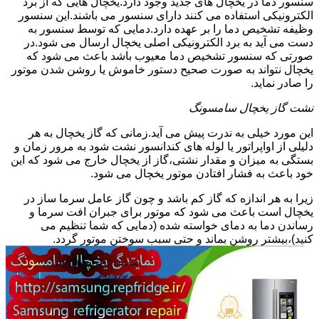
سنسور دما در یخچال های جدید وجود دارد.یخچال هایی که از برد
الکترونیکی استفاده می کنند دارای سنسور می باشند.این سنسور
وظیفه تشخیص دما را بر عهده دارد.دمایی که توسط سنسور به
دست می آید به برد الکترونیکی اصلی یخچال ارسال می شود.در
صورتی که سنسور تشخیص دما معیوب باشد باعث می شود که
یخچال نتواند به صورت صحیح دستور خاموش یا روشن شدن موتور
را صادر نماید.
نشت گاز یخچال سامسونگ
این مورد خیلی به ندرت پیش می آید.زمانی که گاز یخچال به هر
دلیلی از اواپراتور یا لوله های کندانسور نشت شود به مرور زمان و
بستگی به میزان و مقدار نشتی،گاز از یخچال خارج می شود که این
خود باعث به فشار افتادن موتور یخچال می شود.
زیرا به هر اندازه که گاز کم باشد و چون گاز عامل سرما ساز در
یخچال است باعث می شود که موتور برای جبران افت سرما و
رساندن دما به دمای خواسته شده (دمایی که شما تنظیم می
کنید)،بیشتر روشن بماند و حتی سبب سوختن موتور گردد.