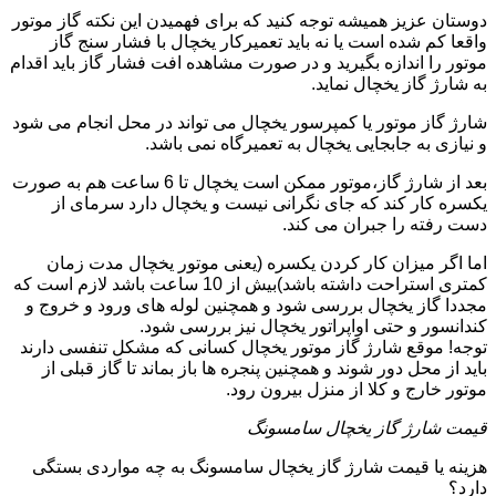
دوستان عزیز همیشه توجه کنید که برای فهمیدن این نکته گاز موتور
واقعا کم شده است یا نه باید تعمیرکار یخچال با فشار سنج گاز
موتور را اندازه بگیرید و در صورت مشاهده افت فشار گاز باید اقدام
به شارژ گاز یخچال نماید.
شارژ گاز موتور یا کمپرسور یخچال می تواند در محل انجام می شود
و نیازی به جابجایی یخچال به تعمیرگاه نمی باشد.
بعد از شارژ گاز،موتور ممکن است یخچال تا 6 ساعت هم به صورت
یکسره کار کند که جای نگرانی نیست و یخچال دارد سرمای از
دست رفته را جبران می کند.
اما اگر میزان کار کردن یکسره (یعنی موتور یخچال مدت زمان
کمتری استراحت داشته باشد)بیش از 10 ساعت باشد لازم است که
مجددا گاز یخچال بررسی شود و همچنین لوله های ورود و خروج و
کندانسور و حتی اواپراتور یخچال نیز بررسی شود.
توجه! موقع شارژ گاز موتور یخچال کسانی که مشکل تنفسی دارند
باید از محل دور شوند و همچنین پنجره ها باز بماند تا گاز قبلی از
موتور خارج و کلا از منزل بیرون رود.
قیمت شارژ گاز یخچال سامسونگ
هزینه یا قیمت شارژ گاز یخچال سامسونگ به چه مواردی بستگی
دارد؟