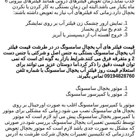
جذب نماید.زمان تعویض فیلترهای درونی همانند فیلترهای بیرونی 6
ماه یکبار می باشد.البته این زمان بستگی به کار کردن یا نکردن
یخچال دارد.زمانی که فیلترهای آب نیاز به تعویض داشته باشند:
نمایش ارور چشمک زن فیلتر آب بر روی نمایشگر
عدم یخ سازی یخساز
خروج آهسته آب از دیسپسنر یا آبریز
قیمت فیلتر های آب یخچال سامسونگ در در طرشت قیمت فیلتر
آب یخچال سامسونگ بستگی به جنس اصل و شرکتی با جنس دست
2 و متفرقه فرق می کنند.شرایط بازار به گونه ای است که نمی
توان قیمت دقیق را ذکر کرد.اما دوستان عزیز می توانند برای
استعلام قیمت روز فیلتر آب یخچال سامسونگ با شماره تلفن
09194828760 تماس بگیرند.
موتور یخچال سامسونگ
موتور یا کمپرسور سامسونگ
موتور یا کمپرسور سامسونگ اغلب به صورت اورجینال بر روی
یخچال های سامسونگ نصب می شود.زمانی که مشکلی برای موتور
یا کمپرسور یخچال سامسونگ پیش می آید لازم است که موتور
توسط تکنیسین تعمیرات یخچال سامسونگ بررسی شود.در صورتی
که مشکل به صورت جدی باشد لازم است که موتور یخچال تعویض
گردد.زمانی که تکنیسین تعمیرات یخچال شرکت طرشت به آدرس