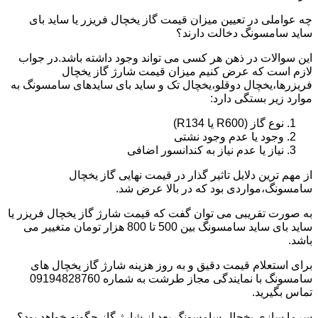
چه عواملی در تعیین میزان قیمت گاز یخچال فریزر یا ساید بای
ساید سامسونگ دخالت دارند؟
این سوالات در ذهن هر کسی می تواند وجود داشته باشد.در جواب
لازم است که عرض کنیم میزان قیمت شارژ گاز یخچال
فریزرها،یخچال دوقلو،یخچال تک و ساید بای سایدهای سامسونگ به
موارد زیر بستگی دارد:
نوع گاز (R600 یا R134)
وجود یا عدم وجود نشتی
نیاز یا عدم نیاز به کندانسور اضافی
از مهم ترین دلایل تاثیر گذار در قیمت نهایی گاز یخچال
سامسونگ،مواردی بود که در بالا عرض شد.
به صورت تقریبی می توان گفت که قیمت شارژ گاز یخچال فریزر یا
ساید بای ساید سامسونگ بین 500 تا 800 هزار تومان متغییر می
باشد.
برای استعلام قیمت دقیق و به روز هزینه شارژ گاز یخچال های
سامسونگ با نمایندگی مجاز طرشت به شماره 09194828760
تماس بگیرید.
سرما سازی یخچال سامسونگ بعد از شارژ گاز چگونه خواهد بود؟