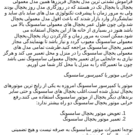
فراموش نشدنی ترین مدل یخچال فریزرها همین مدل معمولی
یخچال یا یخچال تک در هستند که در روزگاری مدل روز یخچال بودند
ولی به مرور زمان با پیشرفت تکنولوژی مدل های ساید بای ساید و
نمایشگردار وارد بازار شدند که باعث افول مدل معمولی یخچال
شد.ولی چون طول عمر یخچال های معمولی سامسونگ بالا می
باشد هنوز در بسیاری از خانه ها از این یخچال استفاده می
شود.ممکن است به مرور زمان و کارکردن زیاد یخچال،یخچال
معمولی سامسونگ معیوب گردد و نیاز باشد تا بهنمایندگی مجاز
تعمیر یخچال سامسونگ مراجعه کنید.طرشت تمامی مدل های
معمولی یخچال سامسونگ را در منزل و محل تعمیر می کند و هرگز
نیازی به جابجایی برای تعمیر یخچال معمولی سامسونگ نمی باشد
چون ما تعمیرگاه را به منزل یا محل کار شما می آوریم.
خرابی موتور یا کمپرسور سامسونگ
موتور یا کمپرسور سامسونگ امروزه به یکی از رایج ترین موتورهای
یخچال تبدیل شده است.اغلب یخچال های سامسونگ و حتی سایر
برندهای دیگر یخچال از موتور سامسونگ استفاده می کنند.رفع
خرابی موتور یخچال سامسونگ دو راه بیشتر ندارد:
تعویض موتور یخچال سامسونگ
تعمیر موتور یخچال سامسونگ
توجه! تعمیرات موتور سامسونگ به صرفه نیست و هیچ تضمینی