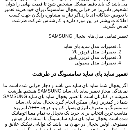
می باشد که باید دقیقا مشکل مشخص شود تا قیمت نهایی را بتوان
تشخیص داد.زیرا هر خرابی یخچال سامسونگ برای خود هزینه تعمیر
یا تعویض جداگانه ای دارد.اگر نیاز به مشاوره رایگان جهت کسب
اطلاعات بیشتر در این مورد دارید با کارشناس شرکت طرشت
تماس بگیرید.
تعمیر تمامی مدل های یخچال SAMSUNG
تعمیرات مدل ساید بای ساید
تعمیرات مدل فریزر بالا
تعمیرات مدل فریزر پایین
تعمیرات مدل معمولی
تعمیر ساید بای ساید سامسونگ در طرشت
اگر یخچال شما ساید بای ساید می باشد و دچار خرابی شده است ما
نمایندگی مجاز تعمیر ساید بای ساید SAMSUNG هستیم.طرشت
همیشه در کنارتان است تا تعمیر یخچال ساید بای ساید SAMSUNG
شما در کمترین زمان ممکن انجام گیرد.یخچال ساید بای ساید
سامسونگ با مصرف انرژی بسیار کم و با درجه +++A امروزه
مناسب ترین انتخاب برای خرید یک یخچال به تمام معنا اتوماتیک
شده است.یخچال ساید بای ساید سامسونگ با استفاده از هوش
مصنوعی اولین یخچال در جهان می باشد که توانایی تفکیک علایق و
رژیم غذایی هر شخص را دارد.ساید بای ساید سامسونگ از به