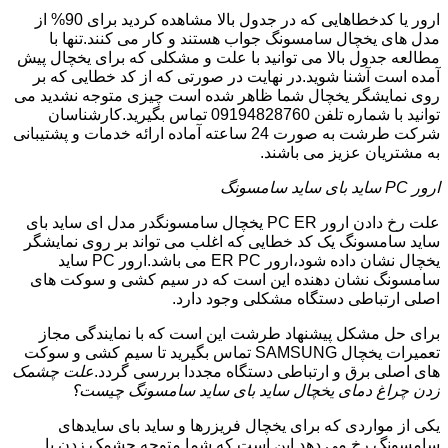
ارور یا کدخطاهایی که در جدول بالا مشاهده کردید برای 90% از
مدل های یخچال سامسونگ جواب هستند و کار می کنند.تنها با
مطالعه جدول بالا می توانید با علت و مشکلی که برای یخچال پیش
آمده است آشنا شوید.در نهایت در صورتی که از کد خطایی که بر
روی نمایشگر یخچال شما ظاهر شده است چیزی متوجه نشدید می
توانید با شماره تلفن 09194828760 تماس بگیرید.کارشناسان
شرکت طرشت به صورت 24 ساعته آماده ارائه خدمات و پشتیبانی
به مشتریان عزیز می باشند.
ارور PC ساید بای ساید سامسونگ
علت رخ دادن ارور PC ER یخچال سامسونگدر مدل ای ساید بای
ساید سامسونگ یک کد خطایی که اغلب می تواند بر روی نمایشگر
یخچال نشان داده شود،ارور ER PC می باشد.ارور PC ساید
سامسونگ نشان دهنده این است که در سیم کشی و سوکت های
اصلی ارتباطی دستگاه مشکلی وجود دارد.
برای حل مشکل پیشنهاد طرشت این است که با نمایندگی مجاز
تعمیرات یخچال SAMSUNG تماس بگیرید تا سیم کشی و سوکت
های اصلی برق و ارتباطی دستگاه مجددا بررسی گردد.
علت چشمک
زدن چراغ دمای یخچال ساید بای ساید سامسونگ چیست؟
یکی از مواردی که برای یخچال فریزرها و ساید بای سایدهای
سامسونگ رخ می دهد این است که شما متوجه چشمک زدن یا