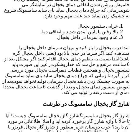
خاموش روشن شدن اتفاقی دمای یخچال در نمایشگر می
شوید.زمانی که چراغ دمای یخچال ساید بای ساید سامسونگ شروع
به چشمک زدن نماید چند علت مهم وجود دارد:
خرابی سنسور یخچال
بالا رفتن یا پایین آمدن شدید و اتفاقی دما
عدم وجود سرما در داخل یخچال
ابتدا درب یخچال را باز کنید و میزان سرمای داخل یخچال را
مشاهده کنید.اگر سرما در حدی بالا بود (یعنی داخل یخچال گرم
باشد)ابتدا نسبت به تنظیم دمای یخچال اقدام کنید.اگر مشکل بعد از
6 ساعت مرتفع و حل شد که خداروشکر.در غیر این صورت باید
سنسور یخچال و همچنین قطعات دیفراست یخچال مورد بررسی
قرار گیرد.تا زمانی که چراغ دمای یخچال ساید بای ساید سامسونگ
به صورت چشمک زدن باشد یخچال سرمایی تولید نخواهد نمود.بعد از
تعویض سنسور دمای یخچال،و بعد از گذشت 6 ساعت یخچال مجددا
دمای از دست رفته را تولید می کند.
شارژ گاز یخچال سامسونگ در طرشت
شارژ گاز یخچال سامسونگشارژ گاز یخچال سامسونگ چیست؟ آیا
تا حالا با واژه شارژ گاز برخورد کرده اید و اصلا اطلاعاتی در مورد
آن دارید؟ خوب دوستان عزیز منظور از شارژ گاز یخچال فریزر یا