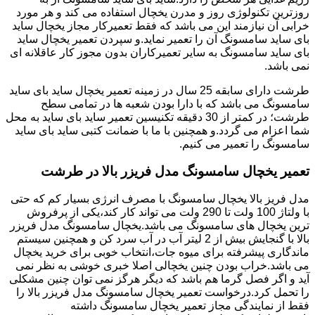
روزترین تکنولوژی روز و مدرن یخچال استفاده می کند و هر مورد
خرابی آن نیازمند این می باشد که فقط تعمیرکار مجاز یخچال ساید
بای ساید سامسونگ آن را تعمیر نماید.و سپردن تعمیر یخچال ساید
بای ساید سامسونگ به سایر تعمیرکاران بدون مجوز کار عاقلانه ای
نمی باشد.
طرشت دارای سابقه 25 سال در زمینه تعمیر یخچال ساید بای ساید
سامسونگ می باشد که با دارا بودن شعبه ها در تمامی سطح
طرشت؛ در کمتر از 30 دقیقه تکنیسین تعمیر ساید بای ساید به محل
شما اعزام می گردد.و همچنین با ما با ضمانت کتبی ساید بای ساید
سامسونگ را تعمیر می کنیم.
تعمیر یخچال سامسونگ مدل فریزر بالا در طرشت
مدل فریز بالا یخچال سامسونگ با مصرف انرژی بسیار کم که حتی
با ولتاژ 100 ولت تا 290 ولت می تواند کار کند،یکی از پرفروش
ترین یخچال های سامسونگ می باشد.یخچال سامسونگ مدل فریزر
بالا با گنجایش بیش از 2 لیتر آب در آب سرد کن و همچنین سیستم
ماندگاری پیشرفته برای میوه جات،انتخاب خوبی برای خرید یخچال
می باشد.خراب بودن چنین یخچالی اصلا خبری خوشی به نظر نمی
آید و اگر فصل گرما هم باشد که دیگر هرگز نمی توان چنین مشکلی
را تحمل کرد.درخواست تعمیر یخچال سامسونگ مدل فریزر بالا را
فقط از نمایندگی مجاز تعمیر یخچال سامسونگ داشته