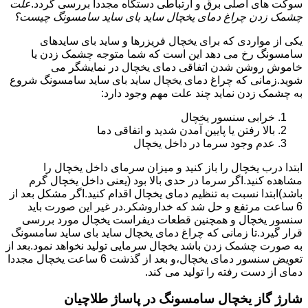
سوکت های اصلی برق و ارتباطی دستگاه مجددا بررسی گردد.
علت
چشمک زدن چراغ دمای یخچال ساید بای ساید سامسونگ چیست؟
یکی از مواردی که برای یخچال فریزرها و ساید بای سایدهای
سامسونگ رخ می دهد این است که شما متوجه چشمک زدن یا
خاموش روشن شدن اتفاقی دمای یخچال در نمایشگر می
شوید.زمانی که چراغ دمای یخچال ساید بای ساید سامسونگ شروع
به چشمک زدن نماید چند علت مهم وجود دارد:
خرابی سنسور یخچال
بالا رفتن یا پایین آمدن شدید و اتفاقی دما
عدم وجود سرما در داخل یخچال
ابتدا درب یخچال را باز کنید و میزان سرمای داخل یخچال را
مشاهده کنید.اگر سرما در حدی بالا بود (یعنی داخل یخچال گرم
باشد)ابتدا نسبت به تنظیم دمای یخچال اقدام کنید.اگر مشکل بعد از
6 ساعت مرتفع و حل شد که خداروشکر.در غیر این صورت باید
سنسور یخچال و همچنین قطعات دیفراست یخچال مورد بررسی
قرار گیرد.تا زمانی که چراغ دمای یخچال ساید بای ساید سامسونگ
به صورت چشمک زدن باشد یخچال سرمایی تولید نخواهد نمود.بعد از
تعویض سنسور دمای یخچال،و بعد از گذشت 6 ساعت یخچال مجددا
دمای از دست رفته را تولید می کند.
شارژ گاز یخچال سامسونگ در پاساژ طلاچیان