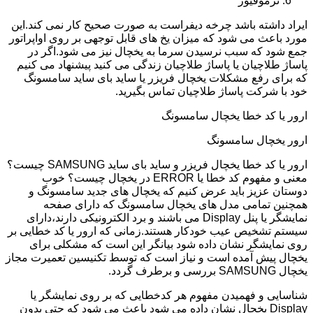
ترموفیوز
ایراد داشته باشد چرخه دیفراست به صورت صحیح کار نمی کند.این
مورد باعث می شود که میزان یخ های قابل توجهی بر روی اواپراتور
جمع شود که سبب نرسیدن سرما به یخچال نیز می شود.اگر در
پاساژ طلاچیان یا پاساژ طلاچیان زندگی می کنید پیشنهاد می کنیم
که برای رفع مشکلات یخچال فریزر یا ساید بای ساید سامسونگ
خود با شرکت پاساژ طلاچیان تماس بگیرید.
ارور یا کد خطا یخچال سامسونگ
ارور یخچال سامسونگ
ارور یا کد خطا یخچال فریزر و ساید بای ساید SAMSUNG چیست؟
معنی و مفهوم کد خطا یا ERROR در یخچال چیست؟ خوب
دوستان عزیز باید عرض کنیم که یخچال های جدید سامسونگ و
همچنین تمامی مدل های یخچال سامسونگ که دارای صفحه
نمایشگر یا پنل Display می باشند و برد الکترونیکی دارند،دارای
سیستم تشخیص عیب خودکار هستند.زمانی که ارور یا کد خطایی بر
روی نمایشگر نشان داده شود بیانگر این است که مشکلی برای
یخچال پیش آمده است و نیاز است که توسط تکنیسین تعمیرت مجاز
یخچال SAMSUNG بررسی و برطرف گردد.
شناسایی و فهمیدن مفهوم هر کدخطایی که بر روی نمایشگر یا
Display یخچال نشان داده می شود باعث می شود که حتی بدون