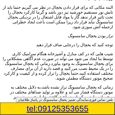
البته مکانی که برای قرار دادن یخچال در نظر می گیریم حتما باید از
تابش نور مستقیم خورشید نیز دور باشد و گرما کارکرد یخچال را
تحت تاثیر قرار ندهد.گاز یا مواد قابل اشتعال را در نزدیکی یخچال
سامسونگ نباید قرار داد زیرا ممکن است باعث ایجاد خطراتی
ازجمله آتش سوزی شود.
تراز بودن یخچال سامسونگ
توجه کنید که یخچال را درجایی صاف قرار دهید
شیب هایی که در کف منازل و آشپزخانه هنگام سرامیک کاری
توسط بنا ایجاد می شود می تواند در صورت عدم آگاهی مشکلاتی را
برای یخچال سامسونگ به وجود بیاورد.زمانی که یخچال سامسونگ
را در یک محیط نصب می کنید و قصد دارید از آن برای مصارف
مختلف استفاده کنید،حتماً یخچال را تراز کرده و از کیفیت و کارکرد
صحیح موتور دستگاه مطمئن شوید.
زمانی که یخچال سامسونگ تراز نشده باشد،به دلایل مختلف به
موتور دستگاه فشار می آید و علاوه بر تولید صداهای مختلف در
برخی از موارد ممکن است باعث کاهش طول عمر موتور نیز
تلفن تماس فوری
نمایندگی تعمیر یخچال سامسونگ در پاساژ طلاچیان
شود.همچنین در عملکرد گاز مبرد اختلال ایجاد می کند.
tel:09125353655
منبع آب یخچال سامسونگ