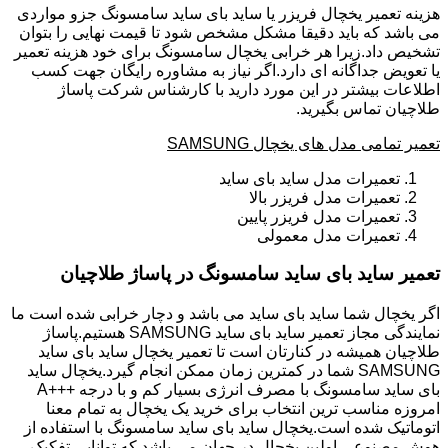
هزینه تعمیر یخچال فریزر یا ساید بای ساید سامسونگ جزو مواردی
می باشد که باید دقیقا مشکل مشخص شود تا قیمت نهایی را بتوان
تشخیص داد.زیرا هر خرابی یخچال سامسونگ برای خود هزینه تعمیر
یا تعویض جداگانه ای دارد.اگر نیاز به مشاوره رایگان جهت کسب
اطلاعات بیشتر در این مورد دارید با کارشناس شرکت پاساژ
طلاچیان تماس بگیرید.
تعمیر تمامی مدل های یخچال SAMSUNG
تعمیرات مدل ساید بای ساید
تعمیرات مدل فریزر بالا
تعمیرات مدل فریزر پایین
تعمیرات مدل معمولی
تعمیر ساید بای ساید سامسونگ در پاساژ طلاچیان
اگر یخچال شما ساید بای ساید می باشد و دچار خرابی شده است ما
نمایندگی مجاز تعمیر ساید بای ساید SAMSUNG هستیم.پاساژ
طلاچیان همیشه در کنارتان است تا تعمیر یخچال ساید بای ساید
SAMSUNG شما در کمترین زمان ممکن انجام گیرد.یخچال ساید
بای ساید سامسونگ با مصرف انرژی بسیار کم و با درجه +++A
امروزه مناسب ترین انتخاب برای خرید یک یخچال به تمام معنا
اتوماتیک شده است.یخچال ساید بای ساید سامسونگ با استفاده از
هوش مصنوعی اولین یخچال در جهان می باشد که توانایی تفکیک