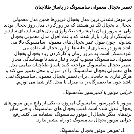
تعمیر یخچال معمولی سامسونگ در پاساژ طلاچیان
فراموش نشدنی ترین مدل یخچال فریزرها همین مدل معمولی
یخچال یا یخچال تک در هستند که در روزگاری مدل روز یخچال بودند
ولی به مرور زمان با پیشرفت تکنولوژی مدل های ساید بای ساید و
نمایشگردار وارد بازار شدند که باعث افول مدل معمولی یخچال
شد.ولی چون طول عمر یخچال های معمولی سامسونگ بالا می
باشد هنوز در بسیاری از خانه ها از این یخچال استفاده می
شود.ممکن است به مرور زمان و کارکردن زیاد یخچال،یخچال
معمولی سامسونگ معیوب گردد و نیاز باشد تا بهنمایندگی مجاز
تعمیر یخچال سامسونگ مراجعه کنید.پاساژ طلاچیان تمامی مدل
های معمولی یخچال سامسونگ را در منزل و محل تعمیر می کند و
هرگز نیازی به جابجایی برای تعمیر یخچال معمولی سامسونگ نمی
باشد چون ما تعمیرگاه را به منزل یا محل کار شما می آوریم.
خرابی موتور یا کمپرسور سامسونگ
موتور یا کمپرسور سامسونگ امروزه به یکی از رایج ترین موتورهای
یخچال تبدیل شده است.اغلب یخچال های سامسونگ و حتی سایر
برندهای دیگر یخچال از موتور سامسونگ استفاده می کنند.رفع
خرابی موتور یخچال سامسونگ دو راه بیشتر ندارد:
تعویض موتور یخچال سامسونگ