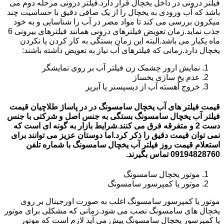
فیلتر درونی در داخل یخچال قرار دارد.فیلتر درونی مرحله دوم می
باشد که آب ورودی به یخچال را از یک صافی دقیق با حساسیت چند
میکرون بررسی می کند تا مواد مضر در آب را شناسایی و به خود
جذب نماید.زمان تعویض فیلترهای درونی همانند فیلترهای بیرونی 6
ماه یکبار می باشد.البته این زمان بستگی به کار کردن یا نکردن
یخچال دارد.زمانی که فیلترهای آب نیاز به تعویض داشته باشند:
نمایش ارور چشمک زن فیلتر آب بر روی نمایشگر
عدم یخ سازی یخساز
خروج آهسته آب از دیسپسنر یا آبریز
قیمت فیلتر های آب یخچال سامسونگ در در پاساژ طلاچیان قیمت
فیلتر آب یخچال سامسونگ بستگی به جنس اصل و شرکتی با جنس
دست 2 و متفرقه فرق می کنند.شرایط بازار به گونه ای است که
نمی توان قیمت دقیق را ذکر کرد.اما دوستان عزیز می توانند برای
استعلام قیمت روز فیلتر آب یخچال سامسونگ با شماره تلفن
09194828760 تماس بگیرند.
موتور یخچال سامسونگ
موتور یا کمپرسور سامسونگ
موتور یا کمپرسور سامسونگ اغلب به صورت اورجینال بر روی
یخچال های سامسونگ نصب می شود.زمانی که مشکلی برای موتور
یا کمپرسور یخچال سامسونگ پیش می آید لازم است که موتور