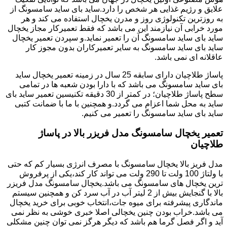
علایق و رژیم غذایی هر شخص را دارد.ساید بای ساید سامسونگ از
به روزترین تکنولوژی روز و مدرن یخچال استفاده می کند و هر
مورد خرابی آن نیازمند این می باشد که فقط تعمیرکار مجاز یخچال
ساید بای ساید سامسونگ آن را تعمیر نماید.و سپردن تعمیر یخچال
ساید بای ساید سامسونگ به سایر تعمیرکاران بدون مجوز کار
عاقلانه ای نمی باشد.
پاساژ طلاچیان دارای سابقه 25 سال در زمینه تعمیر یخچال ساید
بای ساید سامسونگ می باشد که با دارا بودن شعبه ها در تمامی
سطح پاساژ طلاچیان؛ در کمتر از 30 دقیقه تکنیسین تعمیر ساید بای
ساید به محل شما اعزام می گردد.و همچنین با ما با ضمانت کتبی
ساید بای ساید سامسونگ را تعمیر می کنیم.
تعمیر یخچال سامسونگ مدل فریزر بالا در پاساژ
طلاچیان
مدل فریز بالا یخچال سامسونگ با مصرف انرژی بسیار کم که حتی
با ولتاژ 100 ولت تا 290 ولت می تواند کار کند،یکی از پرفروش
ترین یخچال های سامسونگ می باشد.یخچال سامسونگ مدل فریزر
بالا با گنجایش بیش از 2 لیتر آب در آب سرد کن و همچنین سیستم
ماندگاری پیشرفته برای میوه جات،انتخاب خوبی برای خرید یخچال
می باشد.خراب بودن چنین یخچالی اصلا خبری خوشی به نظر نمی
آید و اگر فصل گرما هم باشد که دیگر هرگز نمی توان چنین مشکلی