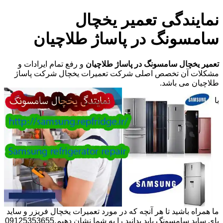
نمایندگی تعمیر یخچال
سامسونگ در پاساژ طلاچیان
تعمیر یخچال سامسونگ در پاساژ طلاچیان
و رفع تمام ایرادات و
مشکلات آن تخصص اصلی شرکت تعمیرات یخچال شرکت پاساژ
طلاچیان می باشد.
با
ما همراه باشید تا هر آنچه که در مورد تعمیرات یخچال فریزر و ساید
بای ساید سامسونگ باید بدانید را به شما نشان دهیم.09125353655