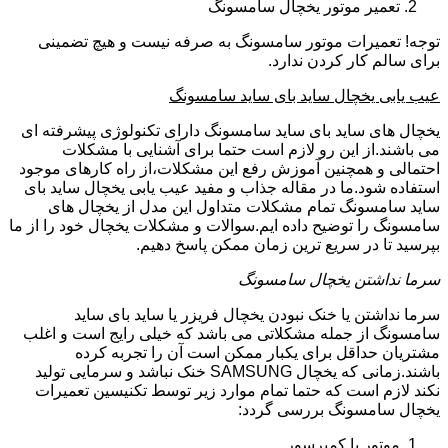
تعمیر موتور یخچال سامسونگ
توجه! تعمیرات موتور سامسونگ به صرفه نیست و هیچ تضمینی
برای سالم کار کردن ندارد.
عیب یابی یخچال ساید بای ساید سامسونگ
یخچال های ساید بای ساید سامسونگ دارای تکنولوژی پیشرفته ای
می باشند.از این رو لازم است حتما برای آشنایی با مشکلات
احتمالی و همچنین آموزش رفع این مشکلات،از راه کارهای موجود
استفاده شود.ما در مقاله جذاب و مفید عیب یابی یخچال ساید بای
ساید سامسونگ تمام مشکلات متداول این مدل از یخچال های
سامسونگ را توضیح داده ایم.سوالات و مشکلات یخچال خود را از ما
بپرسید تا در سریع ترین زمان ممکن پاسخ دهیم.
سرما نداشتن یخچال سامسونگ
سرما نداشتن یا خنک نبودن یخچال فریزر یا ساید بای ساید
سامسونگ از جمله مشکلاتی می باشد که خیلی رایج است و اغلب
مشتریان حداقل برای یکبار ممکن است آن را تجربه کرده
باشند.زمانی که یخچال SAMSUNG خنک نباشد و سرمایی تولید
نکند لازم است که حتما تمام موارد زیر توسط تکنیسین تعمیرات
یخچال سامسونگ بررسی گردد:
موتور یا کمپرسور