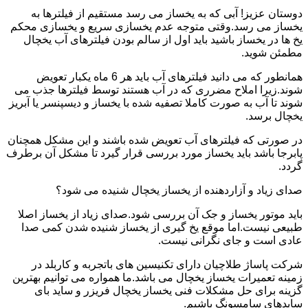
دوستان عزیز! آبی که به یخساز می رسد مستقیم از فیلترها به
یخساز می رسد.وقتی متوجه عدم یخسازی سریع و یخسازی محکم
یخ ها در یخساز باشید باید اول از سالم بودن فیلترهای آب یخچال
مطمئن شوید.
همانطور که می دانید فیلترهای آب باید هر 6 ماه یکبار تعویض
شوند.زیرا املاح مضرری که در آب هستند توسط فیلترها جذب می
شوند تا آب به صورت کاملا تصفیه شده با یخساز و دیسپنسر یا آبریز
یخچال برسد.
در صورتی که فیلترهای آب تعویض شده باشند و این مشکل همچنان
پابرجا باشد باید یخساز مورد بررسی قرار گیرد تا مشکل آن برطرف
گردد.
صدای زیاد و آزاردهنده از یخساز یخچال شنیده می شود؟
باید موتور یخساز و جک آن بررسی شود.صدای زیاد از یخساز اصلا
طبیعی نیست.اما موقع یخ گیری از یخساز شنیده شدن کمی صدا
عادی است و جای نگرانی نیست.
شرکت پاساژ طلاچیان دارای تکنیسین های باتجربه و کاربلد در
زمینه تعمیرات یخساز یخچال می باشد.ما همواره می توانیم بهترین
گزینه برای حل مشکلات فنی یخساز یخچال فریزر و ساید بای
سایدهای سامسونگ باشیم.