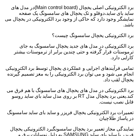
برد الکترونیکی اصلی یخچال (Main control board)در مدل های
ساید بای ساید،دوقلو و تک یخچال های سامسونگ یک صفحه
نمایشگر وجود دارد که حاکی از وجود برد الکترونیکی در یخچال می
باشد.
برد الکترونیکی یخچال سامسونگ چیست؟
برد الکترونیکی در مدل های جدید یخچال سامسونگ به جای
ترموستات قرار گرفته و حتی چندین برابر از ترموستات بیشتر
کارایی دارد.
تمامی فرآیندهای اجرایی و عملکردی یخچال توسط برد الکترونیکی
انجام می شود و می توان برد الکترونیکی را به مغز تصمیم گیرنده
یخچال لقب داد.
برد الکترونیکی در مدل های یخچال های سامسونگ با هم فرق می
کند.یعنی برد یخچال مدل RT بر روی مدل ساید بای ساید روسو
قابل نصب نیست.
تعمیرات برد الکترونیکی یخچال فریزر و ساید بای ساید سامسونگ
در پاساژ طلاچیان
نمایندگی مجاز تعمیر برد یخچال سامسونگبرد الکترونیکی یخچال
فریزر یا ساید بای ساید SAMSUNG به دلیل نوسانات برق و