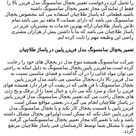
را تحمل کرد.درخواست تعمیر یخچال سامسونگ مدل فریزر بالا را
فقط از نمایندگی مجاز تعمیر یخچال سامسونگ داشته
باشید.قطعاتی که پاساژ طلاچیان استفاده می کند مخصوص یخچال
سامسونگ می باشد که دارای ضمانت 6 ماهه نیز می باشد.تمام
تلاش پاساژ طلاچیان ارائه بهترین خدمات به مشتریان عزیز در
پاساژ طلاچیان می باشد که ما با داشتن بیش از هزاران مشتری
راضی این وظیفه مهم را ثابت کرده ایم.
تعمیر یخچال سامسونگ مدل فریزر پایین در پاساژ طلاچیان
شرکت سامسونگ همیشه تنوع مدل در یخچال های خود را رعایت
کرده است.مدلفریزر پایین یخچال سامسونگ به دلیل اینکه به راحتی
می توان مواد غذایی را در آن گذاشت و فضای مناسبی نسبت به
مدل فریزر بالا دارد،یخچال مناسبی می باشد.مدل فریزر پایین
یخچال سامسونگ با فن هایی که در پشت آن قرار دارد همیشه هوای
فریزر را خنک و سرد نگه می دارد و خیال شما را از برفک و یخ زدن
های یخچال راحت می کند.تعمیر یخچال سامسونگ مدل فریزر پایین
در پاساژ طلاچیان انجام می گیرد.در بعضی مواقع ممکن است
فریزر پایین یا قسمت یخچال کار نکند و یا یخچال سامسونگ مدل
فریزر پایین خنک نکند که ممکن است اواپراتور یخچال مشکل داشته
باشد و باید با تعمیرگاه مجاز تعمیر یخچال سامسونگتماس گرفته
شود تا مشکل شما توسط کارشناسان فنی پاساژ طلاچیان مرتفع
گردد.