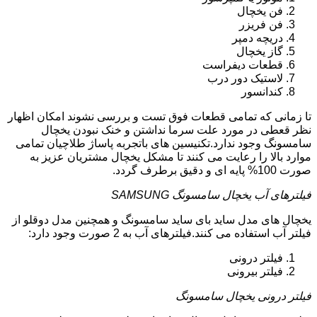
فن یخچال
فن فریزر
دریچه دمپر
گاز یخچال
قطعات دیفراست
لاستیک دور درب
کندانسور
تا زمانی که تمامی قطعات فوق تست و بررسی نشوند امکان اظهار
نظر قعطی در مورد علت سرما نداشتن و خنک نبودن یخچال
سامسونگ وجود ندارد.تکنیسین های باتجربه پاساژ طلاچیان تمامی
موارد بالا را رعایت می کنند تا مشکل یخچال مشتریان عزیز به
صورت 100% پایه ای و دقیق برطرف گردد.
فیلترهای آب یخچال سامسونگ SAMSUNG
یخچال های مدل ساید بای ساید سامسونگ و همچنین مدل دوقلو از
فیلتر آب استفاده می کنند.فیلترهای آب به 2 صورت وجود دارد:
فیلتر درونی
فیلتر بیرونی
فیلتر درونی یخچال سامسونگ