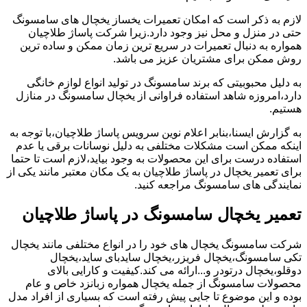
لازم به ذکر است که امکان تعمیرات یخساز یخچال های سامسونگ
حتی در منزل و محل نیز وجود دارد.زیرا شرکت پاساژ طلاچیان
همواره به دنبال تعمیرات در سریع ترین زمان ممکن و ساده ترین
روش ممکن برای مشتریان عزیز می باشد.
به دلیل محبوبیتی که برند سامسونگ در تولید انواع لوازم خانگی
دارد،امروزه شاهد استفاده فراوانی از یخچال سامسونگ در منازل
هستیم.
به گزارش ایسنا،بنابر اعلام نوین سرویس پاساژ طلاچیان،با توجه به
اینکه ممکن است مشکلات مختلفی به دلیل نوسانات برقی یا عدم
استفاده درست برای این محصولات به وجود بیاید،لازم است تا حتما
برای تعمیر یخچال در پاساژ طلاچیان به یک مکان معتبر مانند یکی از
نمایندگی های سامسونگ مراجعه کنید.
تعمیر یخچال سامسونگ در پاساژ طلاچیان
شرکت سامسونگ یخچال های خود را در انواع مختلفی مانند یخچال
تکی سامسونگ،یخچال فریزر،یخچال سایدبای ساید،یخچال
دوقلو،یخچال درتودر و...ارائه می کند.کیفیت و کارایی بالای
محصولات سامسونگ از جمله یخچال همواره زبانزد خاص و عام
بوده و این موضوع تا جایی پیش رفته است که بسیاری از افراد مدل