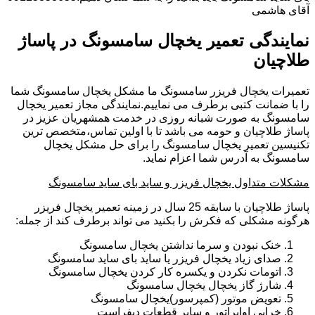
آقای هاشمی
نمایندگی تعمیر یخچال سامسونگ در پاساژ
طلاچیان
تعمیرات یخچال فریزر سامسونگ ما مشکل یخچال سامسونگ شما
را با ضمانت کتبی برطرف می نماییم.نمایندگی مجاز تعمیر یخچال
سامسونگ به صورت شبانه روزی در خدمت همشهریان عزیز در
پاساژ طلاچیان و حومه می باشد تا با اولین تماس،متخصص ترین
تکنیسین تعمیر یخچال سامسونگ را برای حل مشکل یخچال
سامسونگ به آدرس شما اعزام نماید.
مشکلات متداول یخچال فریزر و ساید بای ساید سامسونگ
پاساژ طلاچیان با سابقه 25 سال در زمینه تعمیر یخچال فریزر
هرگونه مشکلی که فکرش را بکنید می تواند برطرف کند از جمله:
خنک نبودن و سرما نداشتن یخچال سامسونگ
صدای زیاد یخچال فریزر یا ساید بای ساید سامسونگ
اتومات نکردن و یکسره کار کردن یخچال سامسونگ
شارژ گاز یخچال یخچال سامسونگ
تعویض موتور (کمپرسور)یخچال سامسونگ
خرابی اواپراتور و سایر قطعات دیفراست