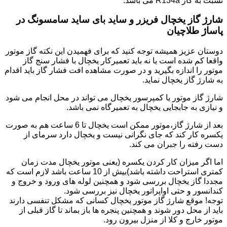
نسبت به گاز R134a می باشد.
شارژ گاز یخچال فریزر و ساید بای ساید سامسونگ در
پاساژ طلاچیان
دوستان عزیز همیشه توجه کنید که برای فهمیدن این نکته گاز موتور
واقعا کم شده است یا نه باید تعمیرکار یخچال با فشار سنج گاز
موتور را اندازه بگیرید و در صورت مشاهده افت فشار گاز باید اقدام
به شارژ گاز یخچال نماید.
شارژ گاز موتور یا کمپرسور یخچال می تواند در محل انجام می شود
و نیازی به جابجایی یخچال به تعمیرگاه نمی باشد.
بعد از شارژ گاز،موتور ممکن است یخچال تا 6 ساعت هم به صورت
یکسره کار کند که جای نگرانی نیست و یخچال دارد سرمای از
دست رفته را جبران می کند.
اما اگر میزان کار کردن یکسره (یعنی موتور یخچال مدت زمان
کمتری استراحت داشته باشد)بیش از 10 ساعت باشد لازم است که
مجددا گاز یخچال بررسی شود و همچنین لوله های ورود و خروج و
کندانسور و حتی اواپراتور یخچال نیز بررسی شود.
توجه! موقع شارژ گاز موتور یخچال کسانی که مشکل تنفسی دارند
باید از محل دور شوند و همچنین پنجره ها باز بماند تا گاز قبلی از
موتور خارج و کلا از منزل بیرون رود.