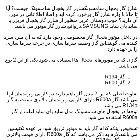
شارژ گاز یخچال سامسونگشارژ گاز یخچال سامسونگ چیست؟ آیا
تا حالا با واژه شارژ گاز برخورد کرده اید و اصلا اطلاعاتی در مورد
آن دارید؟ خوب دوستان عزیز منظور از شارژ گاز یخچال فریزر یا
ساید بای ساید SAMSUNG،درواقع شارژ گاز موتور می باشد.
در داخل موتور یخچال گاز مخصوصی وجود دارد که به آن مبرد سرد
کننده می گویند.این گاز وظیفه سرما سازی در چرخه سرما سازی
را بر عهده دارد.
گازی که در موتورهای یخچال ها استفاده می شود یکی از این 2 نوع
می باشد:
گاز R134
گاز R600
تفاوت اصلی که این 2 مدل گاز باهم دارند در کارایی و راندمان آنها
می باشد.گاز R600a دارای کارایی و راندمان بالاتری نسبت به گاز
R134a می باشد.
توجه! در یخچال های سامسونگ مدل ساید بای ساید اغلب از گاز
R600a استفاده می شود.
تشخیص اینکه کدام گاز باید به موتور تزریق شود بر عهده تکنیسین
می باشد.لازم به ذکر می باشد که گاز R600a دارای قیمت بالاتری