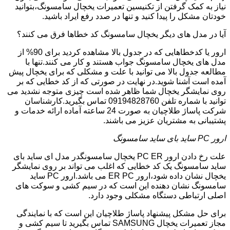
نیاز به کمک گرفتن از تکنیسین تعمیرات یخچال سامسونگ،بتوانید
خودتان مشکل را پیدا کنید و تنها در صدد رفع ایراد باشید.
آیا در مدل های دیگر یخچال سامسونگ کد خطاها فرق می کنند؟
ارور یا کدخطاهایی که در جدول بالا مشاهده کردید برای 90% از
مدل های یخچال سامسونگ جواب هستند و کار می کنند.تنها با
مطالعه جدول بالا می توانید با علت و مشکلی که برای یخچال پیش
آمده است آشنا شوید.در نهایت در صورتی که از کد خطایی که بر
روی نمایشگر یخچال شما ظاهر شده است چیزی متوجه نشدید می
توانید با شماره تلفن 09194828760 تماس بگیرید.کارشناسان
شرکت پاساژ طلاچیان به صورت 24 ساعته آماده ارائه خدمات و
پشتیبانی به مشتریان عزیز می باشند.
ارور PC ساید بای ساید سامسونگ
علت رخ دادن ارور PC ER یخچال سامسونگدر مدل ای ساید بای
ساید سامسونگ یک کد خطایی که اغلب می تواند بر روی نمایشگر
یخچال نشان داده شود،ارور ER PC می باشد.ارور PC ساید
سامسونگ نشان دهنده این است که در سیم کشی و سوکت های
اصلی ارتباطی دستگاه مشکلی وجود دارد.
برای حل مشکل پیشنهاد پاساژ طلاچیان این است که با نمایندگی
مجاز تعمیرات یخچال SAMSUNG تماس بگیرید تا سیم کشی و