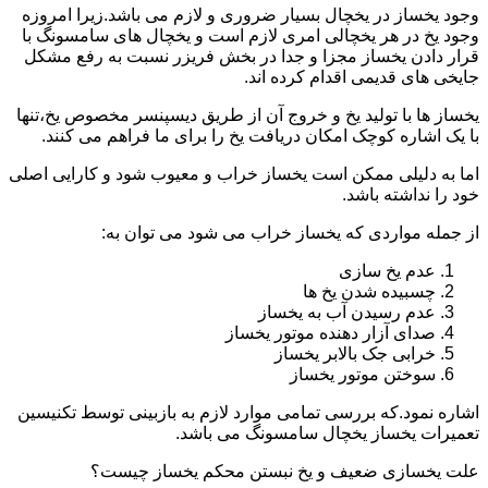
وجود یخساز در یخچال بسیار ضروری و لازم می باشد.زیرا امروزه
وجود یخ در هر یخچالی امری لازم است و یخچال های سامسونگ با
قرار دادن یخساز مجزا و جدا در بخش فریزر نسبت به رفع مشکل
جایخی های قدیمی اقدام کرده اند.
یخساز ها با تولید یخ و خروج آن از طریق دیسپنسر مخصوص یخ،تنها
با یک اشاره کوچک امکان دریافت یخ را برای ما فراهم می کنند.
اما به دلیلی ممکن است یخساز خراب و معیوب شود و کارایی اصلی
خود را نداشته باشد.
از جمله مواردی که یخساز خراب می شود می توان به:
عدم یخ سازی
چسبیده شدن یخ ها
عدم رسیدن آب به یخساز
صدای آزار دهنده موتور یخساز
خرابی جک بالابر یخساز
سوختن موتور یخساز
اشاره نمود.که بررسی تمامی موارد لازم به بازبینی توسط تکنیسین
تعمیرات یخساز یخچال سامسونگ می باشد.
علت یخسازی ضعیف و یخ نبستن محکم یخساز چیست؟