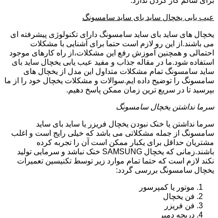
برای سالم کار کردن ندارد.
عیب یابی یخچال ساید بای ساید سامسونگ
یخچال های ساید بای ساید سامسونگ دارای تکنولوژی پیشرفته ای
می باشند.از این رو لازم است حتما برای آشنایی با مشکلات
احتمالی و همچنین آموزش رفع این مشکلات،از راه کارهای موجود
استفاده شود.ما در مقاله جذاب و مفید عیب یابی یخچال ساید بای
ساید سامسونگ تمام مشکلات متداول این مدل از یخچال های
سامسونگ را توضیح داده ایم.سوالات و مشکلات یخچال خود را از ما
بپرسید تا در سریع ترین زمان ممکن پاسخ دهیم.
سرما نداشتن یخچال سامسونگ
سرما نداشتن یا خنک نبودن یخچال فریزر یا ساید بای ساید
سامسونگ از جمله مشکلاتی می باشد که خیلی رایج است و اغلب
مشتریان حداقل برای یکبار ممکن است آن را تجربه کرده
باشند.زمانی که یخچال SAMSUNG خنک نباشد و سرمایی تولید
نکند لازم است که حتما تمام موارد زیر توسط تکنیسین تعمیرات
یخچال سامسونگ بررسی گردد:
موتور یا کمپرسور
فن یخچال
فن فریزر
دریچه دمپر