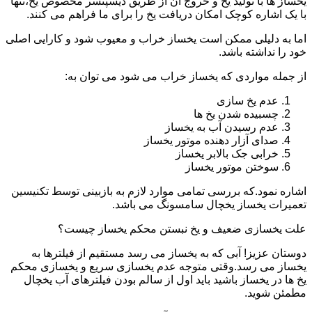
یخساز ها با تولید یخ و خروج آن از طریق دیسپنسر مخصوص یخ،تنها
با یک اشاره کوچک امکان دریافت یخ را برای ما فراهم می کنند.
اما به دلیلی ممکن است یخساز خراب و معیوب شود و کارایی اصلی
خود را نداشته باشد.
از جمله مواردی که یخساز خراب می شود می توان به:
عدم یخ سازی
چسبیده شدن یخ ها
عدم رسیدن آب به یخساز
صدای آزار دهنده موتور یخساز
خرابی جک بالابر یخساز
سوختن موتور یخساز
اشاره نمود.که بررسی تمامی موارد لازم به بازبینی توسط تکنیسین
تعمیرات یخساز یخچال سامسونگ می باشد.
علت یخسازی ضعیف و یخ نبستن محکم یخساز چیست؟
دوستان عزیز! آبی که به یخساز می رسد مستقیم از فیلترها به
یخساز می رسد.وقتی متوجه عدم یخسازی سریع و یخسازی محکم
یخ ها در یخساز باشید باید اول از سالم بودن فیلترهای آب یخچال
مطمئن شوید.