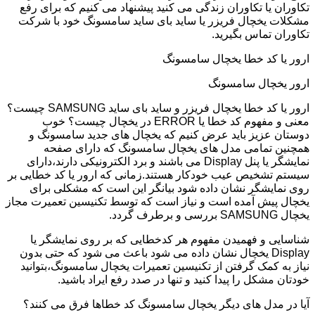
تکاوران یا تکاوران زندگی می کنید پیشنهاد می کنیم که برای رفع
مشکلات یخچال فریزر یا ساید بای ساید سامسونگ خود با شرکت
تکاوران تماس بگیرید.
ارور یا کد خطا یخچال سامسونگ
ارور یخچال سامسونگ
ارور یا کد خطا یخچال فریزر و ساید بای ساید SAMSUNG چیست؟
معنی و مفهوم کد خطا یا ERROR در یخچال چیست؟ خوب
دوستان عزیز باید عرض کنیم که یخچال های جدید سامسونگ و
همچنین تمامی مدل های یخچال سامسونگ که دارای صفحه
نمایشگر یا پنل Display می باشند و برد الکترونیکی دارند،دارای
سیستم تشخیص عیب خودکار هستند.زمانی که ارور یا کد خطایی بر
روی نمایشگر نشان داده شود بیانگر این است که مشکلی برای
یخچال پیش آمده است و نیاز است که توسط تکنیسین تعمیرت مجاز
یخچال SAMSUNG بررسی و برطرف گردد.
شناسایی و فهمیدن مفهوم هر کدخطایی که بر روی نمایشگر یا
Display یخچال نشان داده می شود باعث می شود که حتی بدون
نیاز به کمک گرفتن از تکنیسین تعمیرات یخچال سامسونگ،بتوانید
خودتان مشکل را پیدا کنید و تنها در صدد رفع ایراد باشید.
آیا در مدل های دیگر یخچال سامسونگ کد خطاها فرق می کنند؟