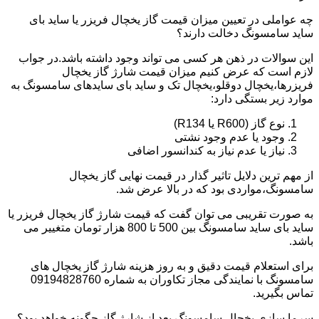
چه عواملی در تعیین میزان قیمت گاز یخچال فریزر یا ساید بای
ساید سامسونگ دخالت دارند؟
این سوالات در ذهن هر کسی می تواند وجود داشته باشد.در جواب
لازم است که عرض کنیم میزان قیمت شارژ گاز یخچال
فریزرها،یخچال دوقلو،یخچال تک و ساید بای سایدهای سامسونگ به
موارد زیر بستگی دارد:
نوع گاز (R600 یا R134)
وجود یا عدم وجود نشتی
نیاز یا عدم نیاز به کندانسور اضافی
از مهم ترین دلایل تاثیر گذار در قیمت نهایی گاز یخچال
سامسونگ،مواردی بود که در بالا عرض شد.
به صورت تقریبی می توان گفت که قیمت شارژ گاز یخچال فریزر یا
ساید بای ساید سامسونگ بین 500 تا 800 هزار تومان متغییر می
باشد.
برای استعلام قیمت دقیق و به روز هزینه شارژ گاز یخچال های
سامسونگ با نمایندگی مجاز تکاوران به شماره 09194828760
تماس بگیرید.
سرما سازی یخچال سامسونگ بعد از شارژ گاز چگونه خواهد بود؟