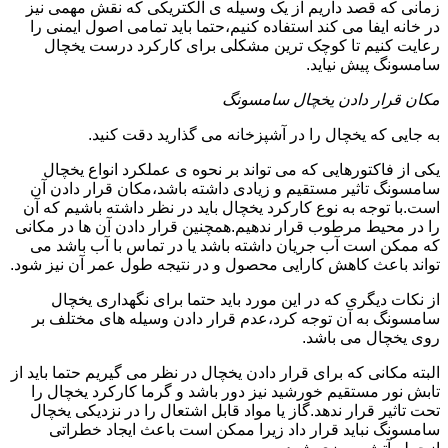
زمانی که قصد داریم از یک وسیله ی الکتریکی که نقش مهمی نیز
در خانه ایفا می کند استفاده کنیم،حتما باید تمامی اصول ایمنی را
رعایت کنیم تا کوچک ترین مشکلی برای کارکرد درست یخچال
سامسونگ پیش نیاید.
مکان قرار دادن یخچال سامسونگ
به جایی که یخچال را در آشپزخانه می گذارید دقت کنید.
یکی از فاکتورهایی که می تواند بر نحوه ی عملکرد انواع یخچال
سامسونگ تاثیر مستقیم و زیادی داشته باشد،مکان قرار دادن آن
است.با توجه به نوع کارکرد یخچال باید در نظر داشته باشیم که آن
را در محیط مرطوب قرار ندهیم.همچنین قرار دادن آن ها در مکانی
که ممکن است آب جریان داشته باشد یا در تماس با آب باشد می
تواند باعث کاهش کارایی محصول و در نتیجه طول عمر آن نیز شود.
از نکات دیگری که در این مورد باید حتما برای نگهداری یخچال
سامسونگ به آن توجه کرد،عدم قرار دادن وسیله های مختلف بر
روی یخچال می باشد.
البته مکانی که برای قرار دادن یخچال در نظر می گیریم حتما باید از
تابش نور مستقیم خورشید نیز دور باشد و گرما کارکرد یخچال را
تحت تاثیر قرار ندهد.گاز یا مواد قابل اشتعال را در نزدیکی یخچال
سامسونگ نباید قرار داد زیرا ممکن است باعث ایجاد خطراتی