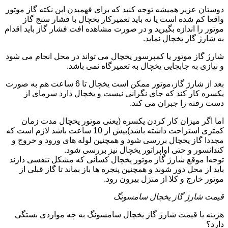
دوستان عزیز همیشه توجه کنید که برای فهمیدن این نکته گاز موتور
واقعا کم شده است یا نه باید تعمیرکار یخچال با فشار سنج گاز
موتور را اندازه بگیرید و در صورت مشاهده افت فشار گاز باید اقدام
به شارژ گاز یخچال نماید.
شارژ گاز موتور یا کمپرسور یخچال می تواند در محل انجام می شود
و نیازی به جابجایی یخچال به تعمیرگاه نمی باشد.
بعد از شارژ گاز،موتور ممکن است یخچال تا 6 ساعت هم به صورت
یکسره کار کند که جای نگرانی نیست و یخچال دارد سرمای از
دست رفته را جبران می کند.
اما اگر میزان کار کردن یکسره (یعنی موتور یخچال مدت زمان
کمتری استراحت داشته باشد)بیش از 10 ساعت باشد لازم است که
مجددا گاز یخچال بررسی شود و همچنین لوله های ورود و خروج و
کندانسور و حتی اواپراتور یخچال نیز بررسی شود.
توجه! موقع شارژ گاز موتور یخچال کسانی که مشکل تنفسی دارند
باید از محل دور شوند و همچنین پنجره ها باز بماند تا گاز قبلی از
موتور خارج و کلا از منزل بیرون رود.
قیمت شارژ گاز یخچال سامسونگ
هزینه یا قیمت شارژ گاز یخچال سامسونگ به چه مواردی بستگی
دارد؟