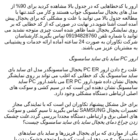
ارور یا کدخطاهایی که در جدول بالا مشاهده کردید برای 90% از
مدل های یخچال سامسونگ جواب هستند و کار می کنند.تنها با
مطالعه جدول بالا می توانید با علت و مشکلی که برای یخچال پیش
آمده است آشنا شوید.در نهایت در صورتی که از کد خطایی که بر
روی نمایشگر یخچال شما ظاهر شده است چیزی متوجه نشدید می
توانید با شماره تلفن 09194828760 تماس بگیرید.کارشناسان
شرکت تکاوران به صورت 24 ساعته آماده ارائه خدمات و پشتیبانی
به مشتریان عزیز می باشند.
ارور PC ساید بای ساید سامسونگ
علت رخ دادن ارور PC ER یخچال سامسونگدر مدل ای ساید بای
ساید سامسونگ یک کد خطایی که اغلب می تواند بر روی نمایشگر
یخچال نشان داده شود،ارور ER PC می باشد.ارور PC ساید
سامسونگ نشان دهنده این است که در سیم کشی و سوکت های
اصلی ارتباطی دستگاه مشکلی وجود دارد.
برای حل مشکل پیشنهاد تکاوران این است که با نمایندگی مجاز
تعمیرات یخچال SAMSUNG تماس بگیرید تا سیم کشی و سوکت
های اصلی برق و ارتباطی دستگاه مجددا بررسی گردد.
علت چشمک
زدن چراغ دمای یخچال ساید بای ساید سامسونگ چیست؟
یکی از مواردی که برای یخچال فریزرها و ساید بای سایدهای
سامسونگ رخ می دهد این است که شما متوجه چشمک زدن یا