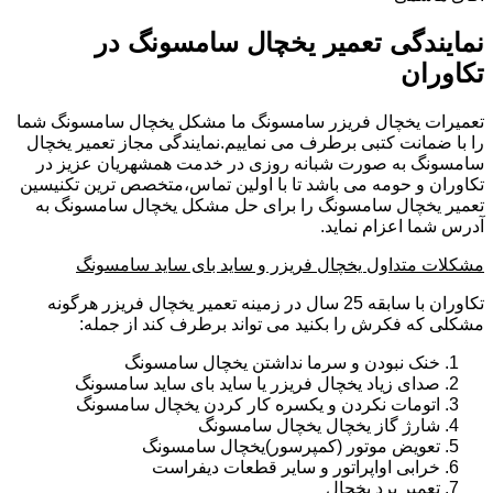
نمایندگی تعمیر یخچال سامسونگ در
تکاوران
تعمیرات یخچال فریزر سامسونگ ما مشکل یخچال سامسونگ شما
را با ضمانت کتبی برطرف می نماییم.نمایندگی مجاز تعمیر یخچال
سامسونگ به صورت شبانه روزی در خدمت همشهریان عزیز در
تکاوران و حومه می باشد تا با اولین تماس،متخصص ترین تکنیسین
تعمیر یخچال سامسونگ را برای حل مشکل یخچال سامسونگ به
آدرس شما اعزام نماید.
مشکلات متداول یخچال فریزر و ساید بای ساید سامسونگ
تکاوران با سابقه 25 سال در زمینه تعمیر یخچال فریزر هرگونه
مشکلی که فکرش را بکنید می تواند برطرف کند از جمله:
خنک نبودن و سرما نداشتن یخچال سامسونگ
صدای زیاد یخچال فریزر یا ساید بای ساید سامسونگ
اتومات نکردن و یکسره کار کردن یخچال سامسونگ
شارژ گاز یخچال یخچال سامسونگ
تعویض موتور (کمپرسور)یخچال سامسونگ
خرابی اواپراتور و سایر قطعات دیفراست
تعمیر برد یخچال