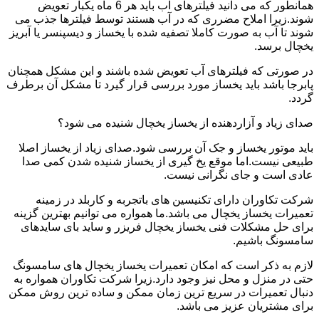
همانطور که می دانید فیلترهای آب باید هر 6 ماه یکبار تعویض
شوند.زیرا املاح مضرری که در آب هستند توسط فیلترها جذب می
شوند تا آب به صورت کاملا تصفیه شده با یخساز و دیسپنسر یا آبریز
یخچال برسد.
در صورتی که فیلترهای آب تعویض شده باشند و این مشکل همچنان
پابرجا باشد باید یخساز مورد بررسی قرار گیرد تا مشکل آن برطرف
گردد.
صدای زیاد و آزاردهنده از یخساز یخچال شنیده می شود؟
باید موتور یخساز و جک آن بررسی شود.صدای زیاد از یخساز اصلا
طبیعی نیست.اما موقع یخ گیری از یخساز شنیده شدن کمی صدا
عادی است و جای نگرانی نیست.
شرکت تکاوران دارای تکنیسین های باتجربه و کاربلد در زمینه
تعمیرات یخساز یخچال می باشد.ما همواره می توانیم بهترین گزینه
برای حل مشکلات فنی یخساز یخچال فریزر و ساید بای سایدهای
سامسونگ باشیم.
لازم به ذکر است که امکان تعمیرات یخساز یخچال های سامسونگ
حتی در منزل و محل نیز وجود دارد.زیرا شرکت تکاوران همواره به
دنبال تعمیرات در سریع ترین زمان ممکن و ساده ترین روش ممکن
برای مشتریان عزیز می باشد.