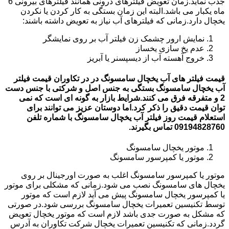
جذب نماید.زمان تعویض فیلترهای درونی همانند فیلترهای بیرونی 6
ماه یکبار می باشد.البته این زمان بستگی به کار کردن یا نکردن
یخچال دارد.زمانی که فیلترهای آب نیاز به تعویض داشته باشند:
نمایش ارور چشمک زن فیلتر آب بر روی نمایشگر
عدم یخ سازی یخساز
خروج آهسته آب از دیسپسنر یا آبریز
قیمت فیلتر های آب یخچال سامسونگ در در تکاوران قیمت فیلتر
آب یخچال سامسونگ بستگی به جنس اصل و شرکتی با جنس دست
2 و متفرقه فرق می کنند.شرایط بازار به گونه ای است که نمی
توان قیمت دقیق را ذکر کرد.اما دوستان عزیز می توانند برای
استعلام قیمت روز فیلتر آب یخچال سامسونگ با شماره تلفن
09194828760 تماس بگیرند.
موتور یخچال سامسونگ
موتور یا کمپرسور سامسونگ
موتور یا کمپرسور سامسونگ اغلب به صورت اورجینال بر روی
یخچال های سامسونگ نصب می شود.زمانی که مشکلی برای موتور
یا کمپرسور یخچال سامسونگ پیش می آید لازم است که موتور
توسط تکنیسین تعمیرات یخچال سامسونگ بررسی شود.در صورتی
که مشکل به صورت جدی باشد لازم است که موتور یخچال تعویض
گردد.زمانی که تکنیسین تعمیرات یخچال شرکت تکاوران به آدرس