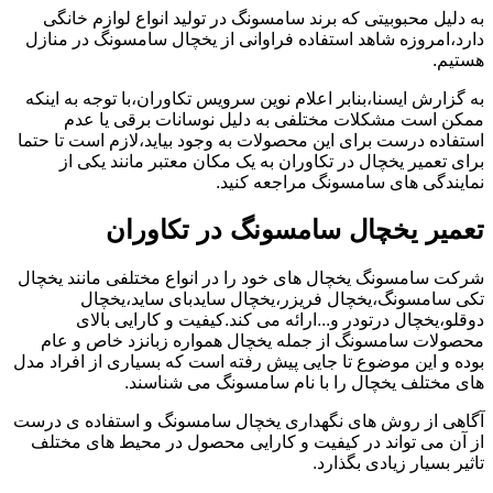
به دلیل محبوبیتی که برند سامسونگ در تولید انواع لوازم خانگی
دارد،امروزه شاهد استفاده فراوانی از یخچال سامسونگ در منازل
هستیم.
به گزارش ایسنا،بنابر اعلام نوین سرویس تکاوران،با توجه به اینکه
ممکن است مشکلات مختلفی به دلیل نوسانات برقی یا عدم
استفاده درست برای این محصولات به وجود بیاید،لازم است تا حتما
برای تعمیر یخچال در تکاوران به یک مکان معتبر مانند یکی از
نمایندگی های سامسونگ مراجعه کنید.
تعمیر یخچال سامسونگ در تکاوران
شرکت سامسونگ یخچال های خود را در انواع مختلفی مانند یخچال
تکی سامسونگ،یخچال فریزر،یخچال سایدبای ساید،یخچال
دوقلو،یخچال درتودر و...ارائه می کند.کیفیت و کارایی بالای
محصولات سامسونگ از جمله یخچال همواره زبانزد خاص و عام
بوده و این موضوع تا جایی پیش رفته است که بسیاری از افراد مدل
های مختلف یخچال را با نام سامسونگ می شناسند.
آگاهی از روش های نگهداری یخچال سامسونگ و استفاده ی درست
از آن می تواند در کیفیت و کارایی محصول در محیط های مختلف
تاثیر بسیار زیادی بگذارد.