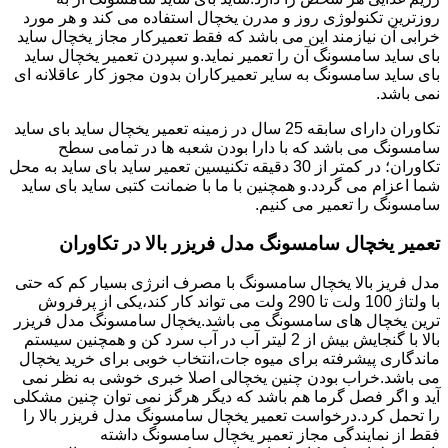
روزترین تکنولوژی روز و مدرن یخچال استفاده می کند و هر مورد
خرابی آن نیازمند این می باشد که فقط تعمیرکار مجاز یخچال ساید
بای ساید سامسونگ آن را تعمیر نماید.و سپردن تعمیر یخچال ساید
بای ساید سامسونگ به سایر تعمیرکاران بدون مجوز کار عاقلانه ای
نمی باشد.
تکاوران دارای سابقه 25 سال در زمینه تعمیر یخچال ساید بای ساید
سامسونگ می باشد که با دارا بودن شعبه ها در تمامی سطح
تکاوران؛ در کمتر از 30 دقیقه تکنیسین تعمیر ساید بای ساید به محل
شما اعزام می گردد.و همچنین با ما با ضمانت کتبی ساید بای ساید
سامسونگ را تعمیر می کنیم.
تعمیر یخچال سامسونگ مدل فریزر بالا در تکاوران
مدل فریز بالا یخچال سامسونگ با مصرف انرژی بسیار کم که حتی
با ولتاژ 100 ولت تا 290 ولت می تواند کار کند،یکی از پرفروش
ترین یخچال های سامسونگ می باشد.یخچال سامسونگ مدل فریزر
بالا با گنجایش بیش از 2 لیتر آب در آب سرد کن و همچنین سیستم
ماندگاری پیشرفته برای میوه جات،انتخاب خوبی برای خرید یخچال
می باشد.خراب بودن چنین یخچالی اصلا خبری خوشی به نظر نمی
آید و اگر فصل گرما هم باشد که دیگر هرگز نمی توان چنین مشکلی
را تحمل کرد.درخواست تعمیر یخچال سامسونگ مدل فریزر بالا را
فقط از نمایندگی مجاز تعمیر یخچال سامسونگ داشته