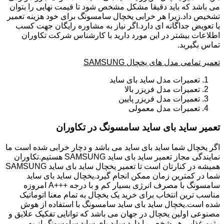
می باشد که باید دقیقا مشکل مشخص شود تا قیمت نهایی را بتوان
تشخیص داد.زیرا هر خرابی یخچال سامسونگ برای خود هزینه تعمیر
یا تعویض جداگانه ای دارد.اگر نیاز به مشاوره رایگان جهت کسب
اطلاعات بیشتر در این مورد دارید با کارشناس شرکت تکاوران
تماس بگیرید.
تعمیر تمامی مدل های یخچال SAMSUNG
تعمیرات مدل ساید بای ساید
تعمیرات مدل فریزر بالا
تعمیرات مدل فریزر پایین
تعمیرات مدل معمولی
تعمیر ساید بای ساید سامسونگ در تکاوران
اگر یخچال شما ساید بای ساید می باشد و دچار خرابی شده است ما
نمایندگی مجاز تعمیر ساید بای ساید SAMSUNG هستیم.تکاوران
همیشه در کنارتان است تا تعمیر یخچال ساید بای ساید SAMSUNG
شما در کمترین زمان ممکن انجام گیرد.یخچال ساید بای ساید
سامسونگ با مصرف انرژی بسیار کم و با درجه +++A امروزه
مناسب ترین انتخاب برای خرید یک یخچال به تمام معنا اتوماتیک
شده است.یخچال ساید بای ساید سامسونگ با استفاده از هوش
مصنوعی اولین یخچال در جهان می باشد که توانایی تفکیک علایق و
رژیم غذایی هر شخص را دارد.ساید بای ساید سامسونگ از به