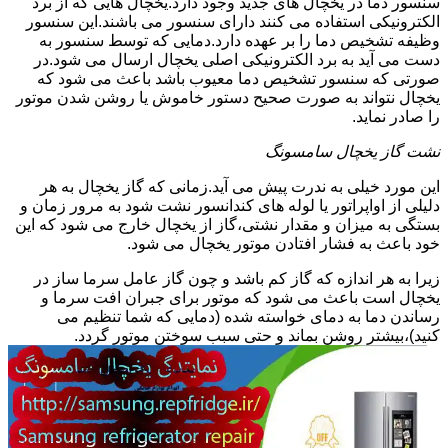
سنسور دما در یخچال های جدید وجود دارد.یخچال هایی که از برد
الکترونیکی استفاده می کنند دارای سنسور می باشند.این سنسور
وظیفه تشخیص دما را بر عهده دارد.دمایی که توسط سنسور به
دست می آید به برد الکترونیکی اصلی یخچال ارسال می شود.در
صورتی که سنسور تشخیص دما معیوب باشد باعث می شود که
یخچال نتواند به صورت صحیح دستور خاموش یا روشن شدن موتور
را صادر نماید.
نشت گاز یخچال سامسونگ
این مورد خیلی به ندرت پیش می آید.زمانی که گاز یخچال به هر
دلیلی از اواپراتور یا لوله های کندانسور نشت شود به مرور زمان و
بستگی به میزان و مقدار نشتی،گاز از یخچال خارج می شود که این
خود باعث به فشار افتادن موتور یخچال می شود.
زیرا به هر اندازه که گاز کم باشد و چون گاز عامل سرما ساز در
یخچال است باعث می شود که موتور برای جبران افت سرما و
رساندن دما به دمای خواسته شده (دمایی که شما تنظیم می
کنید)،بیشتر روشن بماند و حتی سبب سوختن موتور گردد.