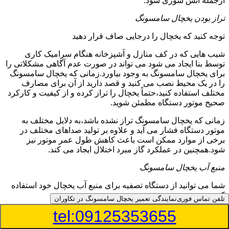
ازجمله آتش سوزی شود.
تراز بودن یخچال سامسونگ
توجه کنید که یخچال را درجایی صاف قرار دهید
شیب هایی که در کف منازل و آشپزخانه هنگام سرامیک کاری
توسط بنا ایجاد می شود می تواند در صورت عدم آگاهی مشکلاتی را
برای یخچال سامسونگ به وجود بیاورد.زمانی که یخچال سامسونگ
را در یک محیط نصب می کنید و قصد دارید از آن برای مصارف
مختلف استفاده کنید،حتماً یخچال را تراز کرده و از کیفیت و کارکرد
صحیح موتور دستگاه مطمئن شوید.
زمانی که یخچال سامسونگ تراز نشده باشد،به دلایل مختلف به
موتور دستگاه فشار می آید و علاوه بر تولید صداهای مختلف در
برخی از موارد ممکن است باعث کاهش طول عمر موتور نیز
شود.همچنین در عملکرد گاز مبرد اختلال ایجاد می کند.
منبع آب یخچال سامسونگ
شما می توانید از دستگاه تصفیه برای منبع آب یخچال خود استفاده
کنید
تلفن تماس فوری
نمایندگی تعمیر یخچال سامسونگ در تکاوران
tel:09125353655
در دفترچه راهنمای یخچال سامسونگ قسمت ویژه ای به منبع آب
آن و راهنمایی لازم در زمینه نصب و استفاده از آن اختصاص داده