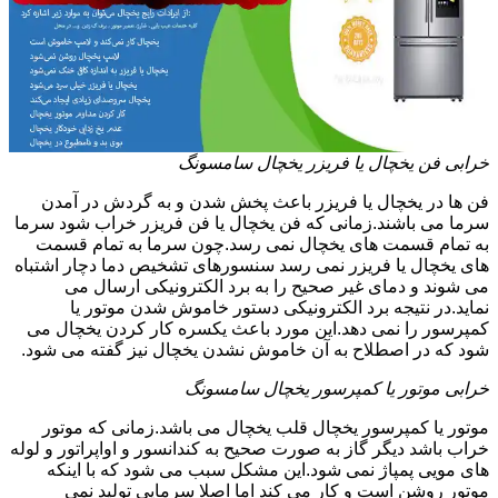
خرابی فن یخچال یا فریزر یخچال سامسونگ
فن ها در یخچال یا فریزر باعث پخش شدن و به گردش در آمدن
سرما می باشند.زمانی که فن یخچال یا فن فریزر خراب شود سرما
به تمام قسمت های یخچال نمی رسد.چون سرما به تمام قسمت
های یخچال یا فریزر نمی رسد سنسورهای تشخیص دما دچار اشتباه
می شوند و دمای غیر صحیح را به برد الکترونیکی ارسال می
نماید.در نتیجه برد الکترونیکی دستور خاموش شدن موتور یا
کمپرسور را نمی دهد.این مورد باعث یکسره کار کردن یخچال می
شود که در اصطلاح به آن خاموش نشدن یخچال نیز گفته می شود.
خرابی موتور یا کمپرسور یخچال سامسونگ
موتور یا کمپرسور یخچال قلب یخچال می باشد.زمانی که موتور
خراب باشد دیگر گاز به صورت صحیح به کندانسور و اواپراتور و لوله
های مویی پمپاژ نمی شود.این مشکل سبب می شود که با اینکه
موتور روشن است و کار می کند اما اصلا سرمایی تولید نمی