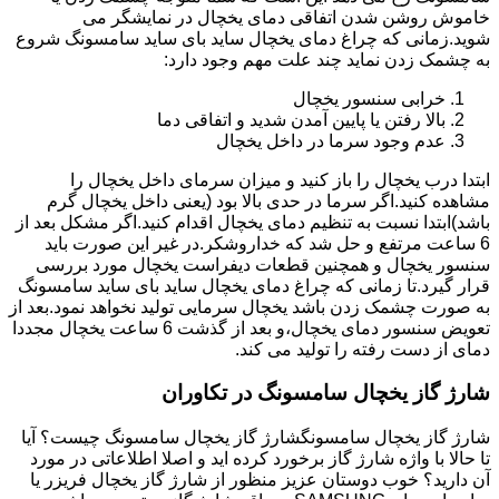
خاموش روشن شدن اتفاقی دمای یخچال در نمایشگر می
شوید.زمانی که چراغ دمای یخچال ساید بای ساید سامسونگ شروع
به چشمک زدن نماید چند علت مهم وجود دارد:
خرابی سنسور یخچال
بالا رفتن یا پایین آمدن شدید و اتفاقی دما
عدم وجود سرما در داخل یخچال
ابتدا درب یخچال را باز کنید و میزان سرمای داخل یخچال را
مشاهده کنید.اگر سرما در حدی بالا بود (یعنی داخل یخچال گرم
باشد)ابتدا نسبت به تنظیم دمای یخچال اقدام کنید.اگر مشکل بعد از
6 ساعت مرتفع و حل شد که خداروشکر.در غیر این صورت باید
سنسور یخچال و همچنین قطعات دیفراست یخچال مورد بررسی
قرار گیرد.تا زمانی که چراغ دمای یخچال ساید بای ساید سامسونگ
به صورت چشمک زدن باشد یخچال سرمایی تولید نخواهد نمود.بعد از
تعویض سنسور دمای یخچال،و بعد از گذشت 6 ساعت یخچال مجددا
دمای از دست رفته را تولید می کند.
شارژ گاز یخچال سامسونگ در تکاوران
شارژ گاز یخچال سامسونگشارژ گاز یخچال سامسونگ چیست؟ آیا
تا حالا با واژه شارژ گاز برخورد کرده اید و اصلا اطلاعاتی در مورد
آن دارید؟ خوب دوستان عزیز منظور از شارژ گاز یخچال فریزر یا