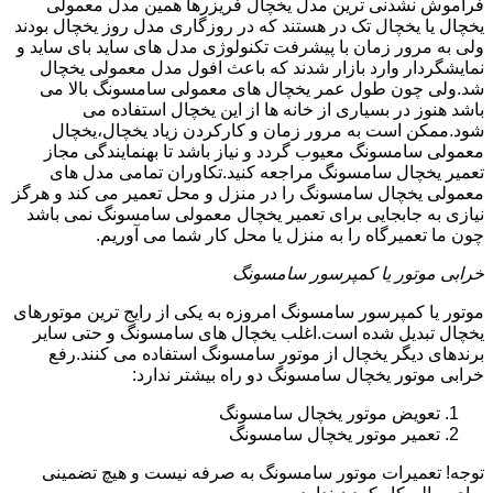
فراموش نشدنی ترین مدل یخچال فریزرها همین مدل معمولی
یخچال یا یخچال تک در هستند که در روزگاری مدل روز یخچال بودند
ولی به مرور زمان با پیشرفت تکنولوژی مدل های ساید بای ساید و
نمایشگردار وارد بازار شدند که باعث افول مدل معمولی یخچال
شد.ولی چون طول عمر یخچال های معمولی سامسونگ بالا می
باشد هنوز در بسیاری از خانه ها از این یخچال استفاده می
شود.ممکن است به مرور زمان و کارکردن زیاد یخچال،یخچال
معمولی سامسونگ معیوب گردد و نیاز باشد تا بهنمایندگی مجاز
تعمیر یخچال سامسونگ مراجعه کنید.تکاوران تمامی مدل های
معمولی یخچال سامسونگ را در منزل و محل تعمیر می کند و هرگز
نیازی به جابجایی برای تعمیر یخچال معمولی سامسونگ نمی باشد
چون ما تعمیرگاه را به منزل یا محل کار شما می آوریم.
خرابی موتور یا کمپرسور سامسونگ
موتور یا کمپرسور سامسونگ امروزه به یکی از رایج ترین موتورهای
یخچال تبدیل شده است.اغلب یخچال های سامسونگ و حتی سایر
برندهای دیگر یخچال از موتور سامسونگ استفاده می کنند.رفع
خرابی موتور یخچال سامسونگ دو راه بیشتر ندارد:
تعویض موتور یخچال سامسونگ
تعمیر موتور یخچال سامسونگ
توجه! تعمیرات موتور سامسونگ به صرفه نیست و هیچ تضمینی