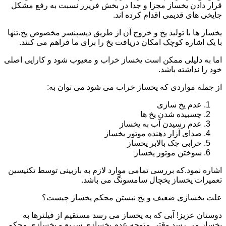
قرار دادن یخساز مجزا و جدا در بخش فریزر نسبت به رفع مشکل
جایخی های قدیمی اقدام کرده اند.
یخساز ها با تولید یخ و خروج آن از طریق دیسپنسر مخصوص یخ،تنها
با یک اشاره کوچک امکان دریافت یخ را برای ما فراهم می کنند.
اما به دلیلی ممکن است یخساز خراب و معیوب شود و کارایی اصلی
خود را نداشته باشد.
از جمله مواردی که یخساز خراب می شود می توان به:
عدم یخ سازی
چسبیده شدن یخ ها
عدم رسیدن آب به یخساز
صدای آزار دهنده موتور یخساز
خرابی جک بالابر یخساز
سوختن موتور یخساز
اشاره نمود.که بررسی تمامی موارد لازم به بازبینی توسط تکنیسین
تعمیرات یخساز یخچال سامسونگ می باشد.
علت یخسازی ضعیف و یخ نبستن محکم یخساز چیست؟
دوستان عزیز! آبی که به یخساز می رسد مستقیم از فیلترها به
یخساز می رسد.وقتی متوجه عدم یخسازی سریع و یخسازی محکم