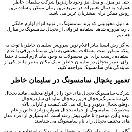
حتی در منزل و محل نیز وجود دارد.زیرا شرکت سلیمان خاطر
همواره به دنبال تعمیرات در سریع ترین زمان ممکن و ساده ترین
روش ممکن برای مشتریان عزیز می باشد.
به دلیل محبوبیتی که برند سامسونگ در تولید انواع لوازم خانگی
دارد،امروزه شاهد استفاده فراوانی از یخچال سامسونگ در منازل
هستیم.
به گزارش ایسنا،بنابر اعلام نوین سرویس سلیمان خاطر،با توجه به
اینکه ممکن است مشکلات مختلفی به دلیل نوسانات برقی یا عدم
استفاده درست برای این محصولات به وجود بیاید،لازم است تا حتما
برای تعمیر یخچال در سلیمان خاطر به یک مکان معتبر مانند یکی از
نمایندگی های سامسونگ مراجعه کنید.
تعمیر یخچال سامسونگ در سلیمان خاطر
شرکت سامسونگ یخچال های خود را در انواع مختلفی مانند یخچال
تکی سامسونگ،یخچال فریزر،یخچال سایدبای ساید،یخچال
دوقلو،یخچال درتودر و...ارائه می کند.کیفیت و کارایی بالای
محصولات سامسونگ از جمله یخچال همواره زبانزد خاص و عام
بوده و این موضوع تا جایی پیش رفته است که بسیاری از افراد مدل
های مختلف یخچال را با نام سامسونگ می شناسند.
آگاهی از روش های نگهداری یخچال سامسونگ و استفاده ی درست