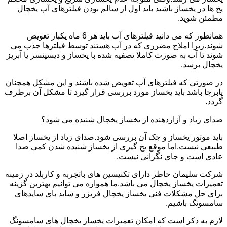
یخ ها در یخساز باشید باید اول از سالم بودن فیلترهای آب یخچال
مطمئن شوید.
همانطور که می دانید فیلترهای آب باید هر 6 ماه یکبار تعویض
شوند.زیرا املاح مضرری که در آب هستند توسط فیلترها جذب می
شوند تا آب به صورت کاملا تصفیه شده با یخساز و دیسپنسر یا آبریز
یخچال برسد.
در صورتی که فیلترهای آب تعویض شده باشند و این مشکل همچنان
پابرجا باشد باید یخساز مورد بررسی قرار گیرد تا مشکل آن برطرف
گردد.
صدای زیاد و آزاردهنده از یخساز یخچال شنیده می شود؟
باید موتور یخساز و جک آن بررسی شود.صدای زیاد از یخساز اصلا
طبیعی نیست.اما موقع یخ گیری از یخساز شنیده شدن کمی صدا
عادی است و جای نگرانی نیست.
شرکت سلیمان خاطر دارای تکنیسین های باتجربه و کاربلد در زمینه
تعمیرات یخساز یخچال می باشد.ما همواره می توانیم بهترین گزینه
برای حل مشکلات فنی یخساز یخچال فریزر و ساید بای سایدهای
سامسونگ باشیم.
لازم به ذکر است که امکان تعمیرات یخساز یخچال های سامسونگ