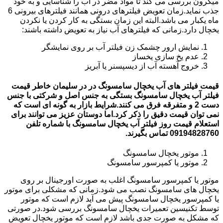
میکرون بررسی می کند تا مواد مضر در آب را شناسایی و به خود
جذب نماید.زمان تعویض فیلترهای درونی همانند فیلترهای بیرونی 6
ماه یکبار می باشد.البته این زمان بستگی به کار کردن یا نکردن
یخچال دارد.زمانی که فیلترهای آب نیاز به تعویض داشته باشند:
نمایش ارور چشمک زن فیلتر آب بر روی نمایشگر
عدم یخ سازی یخساز
خروج آهسته آب از دیسپسنر یا آبریز
قیمت فیلتر های آب یخچال سامسونگ در در سلیمان خاطر قیمت
فیلتر آب یخچال سامسونگ بستگی به جنس اصل و شرکتی با جنس
دست 2 و متفرقه فرق می کنند.شرایط بازار به گونه ای است که
نمی توان قیمت دقیق را ذکر کرد.اما دوستان عزیز می توانند برای
استعلام قیمت روز فیلتر آب یخچال سامسونگ با شماره تلفن
09194828760 تماس بگیرند.
موتور یخچال سامسونگ
موتور یا کمپرسور سامسونگ
موتور یا کمپرسور سامسونگ اغلب به صورت اورجینال بر روی
یخچال های سامسونگ نصب می شود.زمانی که مشکلی برای موتور
یا کمپرسور یخچال سامسونگ پیش می آید لازم است که موتور
توسط تکنیسین تعمیرات یخچال سامسونگ بررسی شود.در صورتی
که مشکل به صورت جدی باشد لازم است که موتور یخچال تعویض