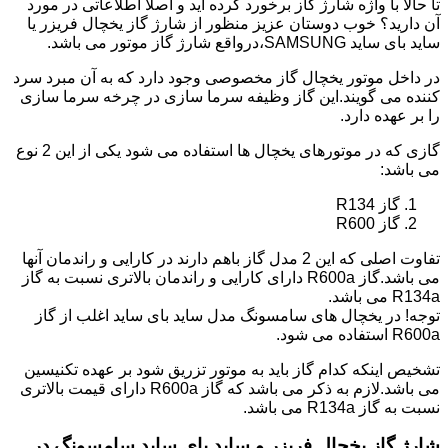
تا حالا با واژه شارژ گاز برخورد کرده اید و اصلا اطلاعاتی در مورد
آن دارید؟ خوب دوستان عزیز منظور از شارژ گاز یخچال فریزر یا
ساید بای ساید SAMSUNG،درواقع شارژ گاز موتور می باشد.
در داخل موتور یخچال گاز مخصوصی وجود دارد که به آن مبرد سرد
کننده می گویند.این گاز وظیفه سرما سازی در چرخه سرما سازی
را بر عهده دارد.
گازی که در موتورهای یخچال ها استفاده می شود یکی از این 2 نوع
می باشد:
گاز R134
گاز R600
تفاوت اصلی که این 2 مدل گاز باهم دارند در کارایی و راندمان آنها
می باشد.گاز R600a دارای کارایی و راندمان بالاتری نسبت به گاز
R134a می باشد.
توجه! در یخچال های سامسونگ مدل ساید بای ساید اغلب از گاز
R600a استفاده می شود.
تشخیص اینکه کدام گاز باید به موتور تزریق شود بر عهده تکنیسین
می باشد.لازم به ذکر می باشد که گاز R600a دارای قیمت بالاتری
نسبت به گاز R134a می باشد.
شارژ گاز یخچال فریزر و ساید بای ساید سامسونگ در