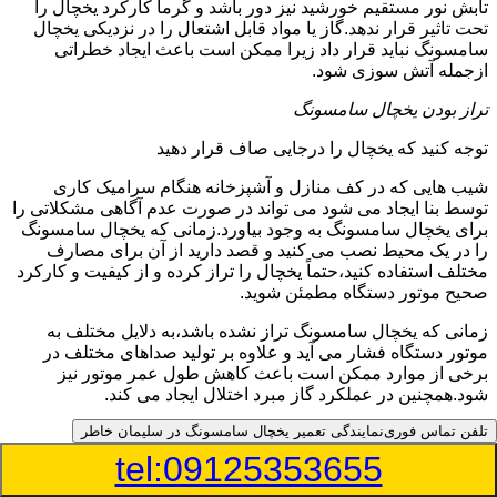
تابش نور مستقیم خورشید نیز دور باشد و گرما کارکرد یخچال را
تحت تاثیر قرار ندهد.گاز یا مواد قابل اشتعال را در نزدیکی یخچال
سامسونگ نباید قرار داد زیرا ممکن است باعث ایجاد خطراتی
ازجمله آتش سوزی شود.
تراز بودن یخچال سامسونگ
توجه کنید که یخچال را درجایی صاف قرار دهید
شیب هایی که در کف منازل و آشپزخانه هنگام سرامیک کاری
توسط بنا ایجاد می شود می تواند در صورت عدم آگاهی مشکلاتی را
برای یخچال سامسونگ به وجود بیاورد.زمانی که یخچال سامسونگ
را در یک محیط نصب می کنید و قصد دارید از آن برای مصارف
مختلف استفاده کنید،حتماً یخچال را تراز کرده و از کیفیت و کارکرد
صحیح موتور دستگاه مطمئن شوید.
زمانی که یخچال سامسونگ تراز نشده باشد،به دلایل مختلف به
موتور دستگاه فشار می آید و علاوه بر تولید صداهای مختلف در
برخی از موارد ممکن است باعث کاهش طول عمر موتور نیز
شود.همچنین در عملکرد گاز مبرد اختلال ایجاد می کند.
تلفن تماس فوری
نمایندگی تعمیر یخچال سامسونگ در سلیمان خاطر
منبع آب یخچال سامسونگ
tel:09125353655
شما می توانید از دستگاه تصفیه برای منبع آب یخچال خود استفاده
کنید