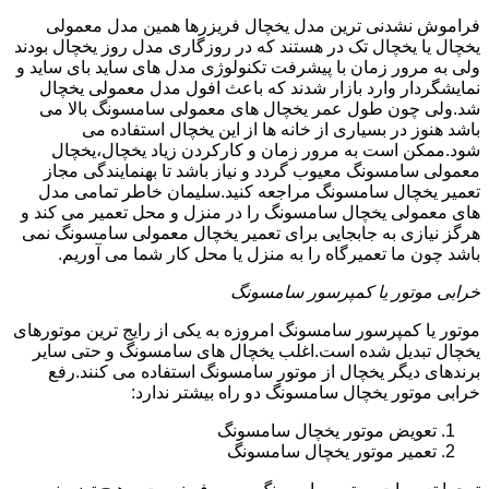
فراموش نشدنی ترین مدل یخچال فریزرها همین مدل معمولی
یخچال یا یخچال تک در هستند که در روزگاری مدل روز یخچال بودند
ولی به مرور زمان با پیشرفت تکنولوژی مدل های ساید بای ساید و
نمایشگردار وارد بازار شدند که باعث افول مدل معمولی یخچال
شد.ولی چون طول عمر یخچال های معمولی سامسونگ بالا می
باشد هنوز در بسیاری از خانه ها از این یخچال استفاده می
شود.ممکن است به مرور زمان و کارکردن زیاد یخچال،یخچال
معمولی سامسونگ معیوب گردد و نیاز باشد تا بهنمایندگی مجاز
تعمیر یخچال سامسونگ مراجعه کنید.سلیمان خاطر تمامی مدل
های معمولی یخچال سامسونگ را در منزل و محل تعمیر می کند و
هرگز نیازی به جابجایی برای تعمیر یخچال معمولی سامسونگ نمی
باشد چون ما تعمیرگاه را به منزل یا محل کار شما می آوریم.
خرابی موتور یا کمپرسور سامسونگ
موتور یا کمپرسور سامسونگ امروزه به یکی از رایج ترین موتورهای
یخچال تبدیل شده است.اغلب یخچال های سامسونگ و حتی سایر
برندهای دیگر یخچال از موتور سامسونگ استفاده می کنند.رفع
خرابی موتور یخچال سامسونگ دو راه بیشتر ندارد:
تعویض موتور یخچال سامسونگ
تعمیر موتور یخچال سامسونگ