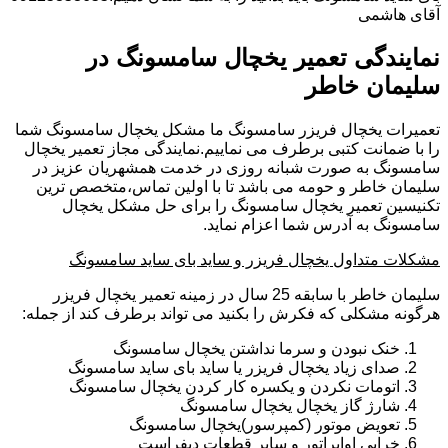
آقای هاشمی
نمایندگی تعمیر یخچال سامسونگ در
سلیمان خاطر
تعمیرات یخچال فریزر سامسونگ ما مشکل یخچال سامسونگ شما
را با ضمانت کتبی برطرف می نماییم.نمایندگی مجاز تعمیر یخچال
سامسونگ به صورت شبانه روزی در خدمت همشهریان عزیز در
سلیمان خاطر و حومه می باشد تا با اولین تماس،متخصص ترین
تکنیسین تعمیر یخچال سامسونگ را برای حل مشکل یخچال
سامسونگ به آدرس شما اعزام نماید.
مشکلات متداول یخچال فریزر و ساید بای ساید سامسونگ
سلیمان خاطر با سابقه 25 سال در زمینه تعمیر یخچال فریزر
هرگونه مشکلی که فکرش را بکنید می تواند برطرف کند از جمله:
خنک نبودن و سرما نداشتن یخچال سامسونگ
صدای زیاد یخچال فریزر یا ساید بای ساید سامسونگ
اتومات نکردن و یکسره کار کردن یخچال سامسونگ
شارژ گاز یخچال یخچال سامسونگ
تعویض موتور (کمپرسور)یخچال سامسونگ
خرابی اواپراتور و سایر قطعات دیفراست