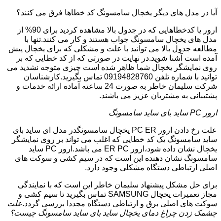
آیا در مدل های دیگر یخچال سامسونگ کد خطاها فرق می کنند؟
ارور یا کدخطاهایی که در جدول بالا مشاهده کردید برای 90% از
مدل های یخچال سامسونگ جواب هستند و کار می کنند.تنها با
مطالعه جدول بالا می توانید با علت و مشکلی که برای یخچال پیش
آمده است آشنا شوید.در نهایت در صورتی که از کد خطایی که بر
روی نمایشگر یخچال شما ظاهر شده است چیزی متوجه نشدید می
توانید با شماره تلفن 09194828760 تماس بگیرید.کارشناسان
شرکت سلیمان خاطر به صورت 24 ساعته آماده ارائه خدمات و
پشتیبانی به مشتریان عزیز می باشند.
ارور PC ساید بای ساید سامسونگ
علت رخ دادن ارور PC ER یخچال سامسونگدر مدل ای ساید بای
ساید سامسونگ یک کد خطایی که اغلب می تواند بر روی نمایشگر
یخچال نشان داده شود،ارور ER PC می باشد.ارور PC ساید
سامسونگ نشان دهنده این است که در سیم کشی و سوکت های
اصلی ارتباطی دستگاه مشکلی وجود دارد.
برای حل مشکل پیشنهاد سلیمان خاطر این است که با نمایندگی
مجاز تعمیرات یخچال SAMSUNG تماس بگیرید تا سیم کشی و
سوکت های اصلی برق و ارتباطی دستگاه مجددا بررسی گردد.
علت
چشمک زدن چراغ دمای یخچال ساید بای ساید سامسونگ چیست؟