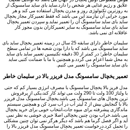
علایق و رژیم غذایی هر شخص را دارد.ساید بای ساید سامسونگ از
به روزترین تکنولوژی روز و مدرن یخچال استفاده می کند و هر
مورد خرابی آن نیازمند این می باشد که فقط تعمیرکار مجاز یخچال
ساید بای ساید سامسونگ آن را تعمیر نماید.و سپردن تعمیر یخچال
ساید بای ساید سامسونگ به سایر تعمیرکاران بدون مجوز کار
عاقلانه ای نمی باشد.
سلیمان خاطر دارای سابقه 25 سال در زمینه تعمیر یخچال ساید بای
ساید سامسونگ می باشد که با دارا بودن شعبه ها در تمامی سطح
سلیمان خاطر؛ در کمتر از 30 دقیقه تکنیسین تعمیر ساید بای ساید
به محل شما اعزام می گردد.و همچنین با ما با ضمانت کتبی ساید
بای ساید سامسونگ را تعمیر می کنیم.
تعمیر یخچال سامسونگ مدل فریزر بالا در سلیمان خاطر
مدل فریز بالا یخچال سامسونگ با مصرف انرژی بسیار کم که حتی
با ولتاژ 100 ولت تا 290 ولت می تواند کار کند،یکی از پرفروش
ترین یخچال های سامسونگ می باشد.یخچال سامسونگ مدل فریزر
بالا با گنجایش بیش از 2 لیتر آب در آب سرد کن و همچنین سیستم
ماندگاری پیشرفته برای میوه جات،انتخاب خوبی برای خرید یخچال
می باشد.خراب بودن چنین یخچالی اصلا خبری خوشی به نظر نمی
آید و اگر فصل گرما هم باشد که دیگر هرگز نمی توان چنین مشکلی
را تحمل کرد.درخواست تعمیر یخچال سامسونگ مدل فریزر بالا را