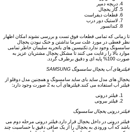
دریچه دمپر
گاز یخچال
قطعات دیفراست
لاستیک دور درب
کندانسور
تا زمانی که تمامی قطعات فوق تست و بررسی نشوند امکان اظهار
نظر قعطی در مورد علت سرما نداشتن و خنک نبودن یخچال
سامسونگ وجود ندارد.تکنیسین های باتجربه سلیمان خاطر تمامی
موارد بالا را رعایت می کنند تا مشکل یخچال مشتریان عزیز به
صورت 100% پایه ای و دقیق برطرف گردد.
فیلترهای آب یخچال سامسونگ SAMSUNG
یخچال های مدل ساید بای ساید سامسونگ و همچنین مدل دوقلو از
فیلتر آب استفاده می کنند.فیلترهای آب به 2 صورت وجود دارد:
فیلتر درونی
فیلتر بیرونی
فیلتر درونی یخچال سامسونگ
فیلتر درونی در داخل یخچال قرار دارد.فیلتر درونی مرحله دوم می
باشد که آب ورودی به یخچال را از یک صافی دقیق با حساسیت چند