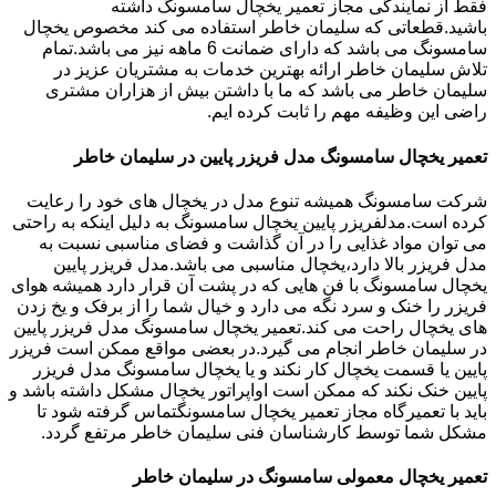
فقط از نمایندگی مجاز تعمیر یخچال سامسونگ داشته
باشید.قطعاتی که سلیمان خاطر استفاده می کند مخصوص یخچال
سامسونگ می باشد که دارای ضمانت 6 ماهه نیز می باشد.تمام
تلاش سلیمان خاطر ارائه بهترین خدمات به مشتریان عزیز در
سلیمان خاطر می باشد که ما با داشتن بیش از هزاران مشتری
راضی این وظیفه مهم را ثابت کرده ایم.
تعمیر یخچال سامسونگ مدل فریزر پایین در سلیمان خاطر
شرکت سامسونگ همیشه تنوع مدل در یخچال های خود را رعایت
کرده است.مدلفریزر پایین یخچال سامسونگ به دلیل اینکه به راحتی
می توان مواد غذایی را در آن گذاشت و فضای مناسبی نسبت به
مدل فریزر بالا دارد،یخچال مناسبی می باشد.مدل فریزر پایین
یخچال سامسونگ با فن هایی که در پشت آن قرار دارد همیشه هوای
فریزر را خنک و سرد نگه می دارد و خیال شما را از برفک و یخ زدن
های یخچال راحت می کند.تعمیر یخچال سامسونگ مدل فریزر پایین
در سلیمان خاطر انجام می گیرد.در بعضی مواقع ممکن است فریزر
پایین یا قسمت یخچال کار نکند و یا یخچال سامسونگ مدل فریزر
پایین خنک نکند که ممکن است اواپراتور یخچال مشکل داشته باشد و
باید با تعمیرگاه مجاز تعمیر یخچال سامسونگتماس گرفته شود تا
مشکل شما توسط کارشناسان فنی سلیمان خاطر مرتفع گردد.
تعمیر یخچال معمولی سامسونگ در سلیمان خاطر