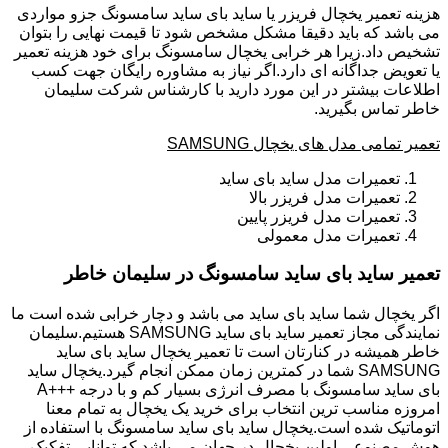
هزینه تعمیر یخچال فریزر یا ساید بای ساید سامسونگ جزو مواردی
می باشد که باید دقیقا مشکل مشخص شود تا قیمت نهایی را بتوان
تشخیص داد.زیرا هر خرابی یخچال سامسونگ برای خود هزینه تعمیر
یا تعویض جداگانه ای دارد.اگر نیاز به مشاوره رایگان جهت کسب
اطلاعات بیشتر در این مورد دارید با کارشناس شرکت سلیمان
خاطر تماس بگیرید.
تعمیر تمامی مدل های یخچال SAMSUNG
تعمیرات مدل ساید بای ساید
تعمیرات مدل فریزر بالا
تعمیرات مدل فریزر پایین
تعمیرات مدل معمولی
تعمیر ساید بای ساید سامسونگ در سلیمان خاطر
اگر یخچال شما ساید بای ساید می باشد و دچار خرابی شده است ما
نمایندگی مجاز تعمیر ساید بای ساید SAMSUNG هستیم.سلیمان
خاطر همیشه در کنارتان است تا تعمیر یخچال ساید بای ساید
SAMSUNG شما در کمترین زمان ممکن انجام گیرد.یخچال ساید
بای ساید سامسونگ با مصرف انرژی بسیار کم و با درجه +++A
امروزه مناسب ترین انتخاب برای خرید یک یخچال به تمام معنا
اتوماتیک شده است.یخچال ساید بای ساید سامسونگ با استفاده از
هوش مصنوعی اولین یخچال در جهان می باشد که توانایی تفکیک