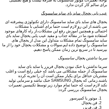
توجه! تعمیرات موتور سامسونگ به صرفه نیست و هیچ تضمینی
برای سالم کار کردن ندارد.
عیب یابی یخچال ساید بای ساید سامسونگ
یخچال های ساید بای ساید سامسونگ دارای تکنولوژی پیشرفته ای
می باشند.از این رو لازم است حتما برای آشنایی با مشکلات
احتمالی و همچنین آموزش رفع این مشکلات،از راه کارهای موجود
استفاده شود.ما در مقاله جذاب و مفید عیب یابی یخچال ساید بای
ساید سامسونگ تمام مشکلات متداول این مدل از یخچال های
سامسونگ را توضیح داده ایم.سوالات و مشکلات یخچال خود را از ما
بپرسید تا در سریع ترین زمان ممکن پاسخ دهیم.
سرما نداشتن یخچال سامسونگ
سرما نداشتن یا خنک نبودن یخچال فریزر یا ساید بای ساید
سامسونگ از جمله مشکلاتی می باشد که خیلی رایج است و اغلب
مشتریان حداقل برای یکبار ممکن است آن را تجربه کرده
باشند.زمانی که یخچال SAMSUNG خنک نباشد و سرمایی تولید
نکند لازم است که حتما تمام موارد زیر توسط تکنیسین تعمیرات
یخچال سامسونگ بررسی گردد:
موتور یا کمپرسور
فن یخچال
فن فریزر