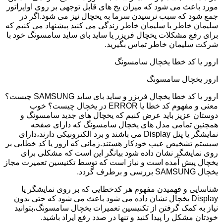
مورد باعث می شود که میزان یخ های قابل توجهی بر روی اواپراتور
جمع شود که سبب نرسیدن سرما به یخچال نیز می شود.اگر در
سلیمان خاطر یا سلیمان خاطر زندگی می کنید پیشنهاد می کنیم که
برای رفع مشکلات یخچال فریزر یا ساید بای ساید سامسونگ خود با
شرکت سلیمان خاطر تماس بگیرید.
ارور یا کد خطا یخچال سامسونگ
ارور یخچال سامسونگ
ارور یا کد خطا یخچال فریزر و ساید بای ساید SAMSUNG چیست؟
معنی و مفهوم کد خطا یا ERROR در یخچال چیست؟ خوب
دوستان عزیز باید عرض کنیم که یخچال های جدید سامسونگ و
همچنین تمامی مدل های یخچال سامسونگ که دارای صفحه
نمایشگر یا پنل Display می باشند و برد الکترونیکی دارند،دارای
سیستم تشخیص عیب خودکار هستند.زمانی که ارور یا کد خطایی بر
روی نمایشگر نشان داده شود بیانگر این است که مشکلی برای
یخچال پیش آمده است و نیاز است که توسط تکنیسین تعمیرت مجاز
یخچال SAMSUNG بررسی و برطرف گردد.
شناسایی و فهمیدن مفهوم هر کدخطایی که بر روی نمایشگر یا
Display یخچال نشان داده می شود باعث می شود که حتی بدون
نیاز به کمک گرفتن از تکنیسین تعمیرات یخچال سامسونگ،بتوانید
خودتان مشکل را پیدا کنید و تنها در صدد رفع ایراد باشید.