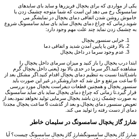
یکی از مواردی که برای یخچال فریزرها و ساید بای سایدهای
سامسونگ رخ می دهد این است که شما متوجه چشمک زدن یا
خاموش روشن شدن اتفاقی دمای یخچال در نمایشگر می
شوید.زمانی که چراغ دمای یخچال ساید بای ساید سامسونگ شروع
به چشمک زدن نماید چند علت مهم وجود دارد:
خرابی سنسور یخچال
بالا رفتن یا پایین آمدن شدید و اتفاقی دما
عدم وجود سرما در داخل یخچال
ابتدا درب یخچال را باز کنید و میزان سرمای داخل یخچال را
مشاهده کنید.اگر سرما در حدی بالا بود (یعنی داخل یخچال گرم
باشد)ابتدا نسبت به تنظیم دمای یخچال اقدام کنید.اگر مشکل بعد از
6 ساعت مرتفع و حل شد که خداروشکر.در غیر این صورت باید
سنسور یخچال و همچنین قطعات دیفراست یخچال مورد بررسی
قرار گیرد.تا زمانی که چراغ دمای یخچال ساید بای ساید سامسونگ
به صورت چشمک زدن باشد یخچال سرمایی تولید نخواهد نمود.بعد از
تعویض سنسور دمای یخچال،و بعد از گذشت 6 ساعت یخچال مجددا
دمای از دست رفته را تولید می کند.
شارژ گاز یخچال سامسونگ در سلیمان خاطر
شارژ گاز یخچال سامسونگشارژ گاز یخچال سامسونگ چیست؟ آیا