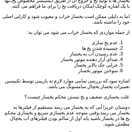
یخساز ها با تولید یخ و خروج آن از طریق دیسپنسر مخصوص یخ،تنها
با یک اشاره کوچک امکان دریافت یخ را برای ما فراهم می کنند.
اما به دلیلی ممکن است یخساز خراب و معیوب شود و کارایی اصلی
خود را نداشته باشد.
از جمله مواردی که یخساز خراب می شود می توان به:
عدم یخ سازی
چسبیده شدن یخ ها
عدم رسیدن آب به یخساز
صدای آزار دهنده موتور یخساز
خرابی جک بالابر یخساز
سوختن موتور یخساز
اشاره نمود.که بررسی تمامی موارد لازم به بازبینی توسط تکنیسین
تعمیرات یخساز یخچال سامسونگ می باشد.
علت یخسازی ضعیف و یخ نبستن محکم یخساز چیست؟
دوستان عزیز! آبی که به یخساز می رسد مستقیم از فیلترها به
یخساز می رسد.وقتی متوجه عدم یخسازی سریع و یخسازی محکم
یخ ها در یخساز باشید باید اول از سالم بودن فیلترهای آب یخچال
مطمئن شوید.