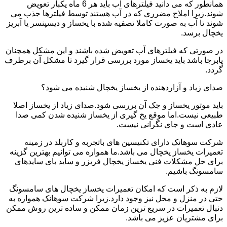
همانطور که می دانید فیلترهای آب باید هر 6 ماه یکبار تعویض
شوند.زیرا املاح مضرری که در آب هستند توسط فیلترها جذب می
شوند تا آب به صورت کاملا تصفیه شده با یخساز و دیسپنسر یا آبریز
یخچال برسد.
در صورتی که فیلترهای آب تعویض شده باشند و این مشکل همچنان
پابرجا باشد باید یخساز مورد بررسی قرار گیرد تا مشکل آن برطرف
گردد.
صدای زیاد و آزاردهنده از یخساز یخچال شنیده می شود؟
باید موتور یخساز و جک آن بررسی شود.صدای زیاد از یخساز اصلا
طبیعی نیست.اما موقع یخ گیری از یخساز شنیده شدن کمی صدا
عادی است و جای نگرانی نیست.
شرکت سوهانک دارای تکنیسین های باتجربه و کاربلد در زمینه
تعمیرات یخساز یخچال می باشد.ما همواره می توانیم بهترین گزینه
برای حل مشکلات فنی یخساز یخچال فریزر و ساید بای سایدهای
سامسونگ باشیم.
لازم به ذکر است که امکان تعمیرات یخساز یخچال های سامسونگ
حتی در منزل و محل نیز وجود دارد.زیرا شرکت سوهانک همواره به
دنبال تعمیرات در سریع ترین زمان ممکن و ساده ترین روش ممکن
برای مشتریان عزیز می باشد.