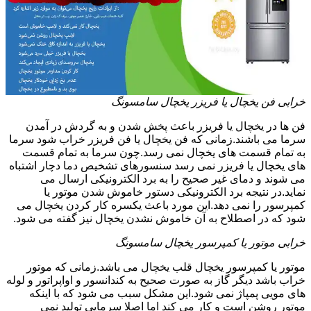
خرابی فن یخچال یا فریزر یخچال سامسونگ
فن ها در یخچال یا فریزر باعث پخش شدن و به گردش در آمدن
سرما می باشند.زمانی که فن یخچال یا فن فریزر خراب شود سرما
به تمام قسمت های یخچال نمی رسد.چون سرما به تمام قسمت
های یخچال یا فریزر نمی رسد سنسورهای تشخیص دما دچار اشتباه
می شوند و دمای غیر صحیح را به برد الکترونیکی ارسال می
نماید.در نتیجه برد الکترونیکی دستور خاموش شدن موتور یا
کمپرسور را نمی دهد.این مورد باعث یکسره کار کردن یخچال می
شود که در اصطلاح به آن خاموش نشدن یخچال نیز گفته می شود.
خرابی موتور یا کمپرسور یخچال سامسونگ
موتور یا کمپرسور یخچال قلب یخچال می باشد.زمانی که موتور
خراب باشد دیگر گاز به صورت صحیح به کندانسور و اواپراتور و لوله
های مویی پمپاژ نمی شود.این مشکل سبب می شود که با اینکه
موتور روشن است و کار می کند اما اصلا سرمایی تولید نمی