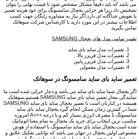
می باشد که باید دقیقا مشکل مشخص شود تا قیمت نهایی را بتوان
تشخیص داد.زیرا هر خرابی یخچال سامسونگ برای خود هزینه تعمیر
یا تعویض جداگانه ای دارد.اگر نیاز به مشاوره رایگان جهت کسب
اطلاعات بیشتر در این مورد دارید با کارشناس شرکت سوهانک
تماس بگیرید.
تعمیر تمامی مدل های یخچال SAMSUNG
تعمیرات مدل ساید بای ساید
تعمیرات مدل فریزر بالا
تعمیرات مدل فریزر پایین
تعمیرات مدل معمولی
تعمیر ساید بای ساید سامسونگ در سوهانک
اگر یخچال شما ساید بای ساید می باشد و دچار خرابی شده است ما
نمایندگی مجاز تعمیر ساید بای ساید SAMSUNG هستیم.سوهانک
همیشه در کنارتان است تا تعمیر یخچال ساید بای ساید SAMSUNG
شما در کمترین زمان ممکن انجام گیرد.یخچال ساید بای ساید
سامسونگ با مصرف انرژی بسیار کم و با درجه +++A امروزه
مناسب ترین انتخاب برای خرید یک یخچال به تمام معنا اتوماتیک
شده است.یخچال ساید بای ساید سامسونگ با استفاده از هوش
مصنوعی اولین یخچال در جهان می باشد که توانایی تفکیک علایق و
رژیم غذایی هر شخص را دارد.ساید بای ساید سامسونگ از به