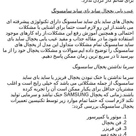
برای سالم کار کردن ندارد.
عیب یابی یخچال ساید بای ساید سامسونگ
یخچال های ساید بای ساید سامسونگ دارای تکنولوژی پیشرفته ای
می باشند.از این رو لازم است حتما برای آشنایی با مشکلات
احتمالی و همچنین آموزش رفع این مشکلات،از راه کارهای موجود
استفاده شود.ما در مقاله جذاب و مفید عیب یابی یخچال ساید بای
ساید سامسونگ تمام مشکلات متداول این مدل از یخچال های
سامسونگ را توضیح داده ایم.سوالات و مشکلات یخچال خود را از ما
بپرسید تا در سریع ترین زمان ممکن پاسخ دهیم.
سرما نداشتن یخچال سامسونگ
سرما نداشتن یا خنک نبودن یخچال فریزر یا ساید بای ساید
سامسونگ از جمله مشکلاتی می باشد که خیلی رایج است و اغلب
مشتریان حداقل برای یکبار ممکن است آن را تجربه کرده
باشند.زمانی که یخچال SAMSUNG خنک نباشد و سرمایی تولید
نکند لازم است که حتما تمام موارد زیر توسط تکنیسین تعمیرات
یخچال سامسونگ بررسی گردد:
موتور یا کمپرسور
فن یخچال
فن فریزر
دریچه دمپر