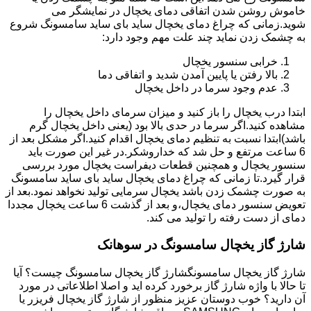
خاموش روشن شدن اتفاقی دمای یخچال در نمایشگر می
شوید.زمانی که چراغ دمای یخچال ساید بای ساید سامسونگ شروع
به چشمک زدن نماید چند علت مهم وجود دارد:
خرابی سنسور یخچال
بالا رفتن یا پایین آمدن شدید و اتفاقی دما
عدم وجود سرما در داخل یخچال
ابتدا درب یخچال را باز کنید و میزان سرمای داخل یخچال را
مشاهده کنید.اگر سرما در حدی بالا بود (یعنی داخل یخچال گرم
باشد)ابتدا نسبت به تنظیم دمای یخچال اقدام کنید.اگر مشکل بعد از
6 ساعت مرتفع و حل شد که خداروشکر.در غیر این صورت باید
سنسور یخچال و همچنین قطعات دیفراست یخچال مورد بررسی
قرار گیرد.تا زمانی که چراغ دمای یخچال ساید بای ساید سامسونگ
به صورت چشمک زدن باشد یخچال سرمایی تولید نخواهد نمود.بعد از
تعویض سنسور دمای یخچال،و بعد از گذشت 6 ساعت یخچال مجددا
دمای از دست رفته را تولید می کند.
شارژ گاز یخچال سامسونگ در سوهانک
شارژ گاز یخچال سامسونگشارژ گاز یخچال سامسونگ چیست؟ آیا
تا حالا با واژه شارژ گاز برخورد کرده اید و اصلا اطلاعاتی در مورد
آن دارید؟ خوب دوستان عزیز منظور از شارژ گاز یخچال فریزر یا