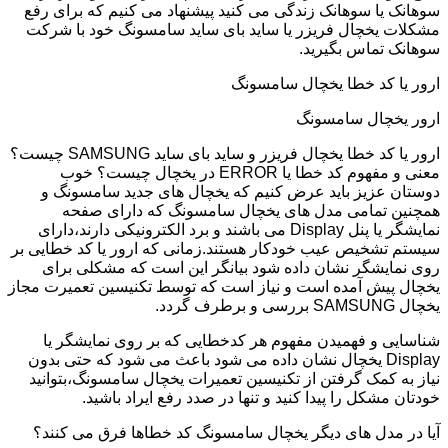
سوهانک یا سوهانک زندگی می کنید پیشنهاد می کنیم که برای رفع
مشکلات یخچال فریزر یا ساید بای ساید سامسونگ خود با شرکت
سوهانک تماس بگیرید.
ارور یا کد خطا یخچال سامسونگ
ارور یخچال سامسونگ
ارور یا کد خطا یخچال فریزر و ساید بای ساید SAMSUNG چیست؟
معنی و مفهوم کد خطا یا ERROR در یخچال چیست؟ خوب
دوستان عزیز باید عرض کنیم که یخچال های جدید سامسونگ و
همچنین تمامی مدل های یخچال سامسونگ که دارای صفحه
نمایشگر یا پنل Display می باشند و برد الکترونیکی دارند،دارای
سیستم تشخیص عیب خودکار هستند.زمانی که ارور یا کد خطایی بر
روی نمایشگر نشان داده شود بیانگر این است که مشکلی برای
یخچال پیش آمده است و نیاز است که توسط تکنیسین تعمیرت مجاز
یخچال SAMSUNG بررسی و برطرف گردد.
شناسایی و فهمیدن مفهوم هر کدخطایی که بر روی نمایشگر یا
Display یخچال نشان داده می شود باعث می شود که حتی بدون
نیاز به کمک گرفتن از تکنیسین تعمیرات یخچال سامسونگ،بتوانید
خودتان مشکل را پیدا کنید و تنها در صدد رفع ایراد باشید.
آیا در مدل های دیگر یخچال سامسونگ کد خطاها فرق می کنند؟