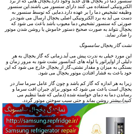
سنسور دما در یخچال های جدید وجود دارد.یخچال هایی که از برد
الکترونیکی استفاده می کنند دارای سنسور می باشند.این سنسور
وظیفه تشخیص دما را بر عهده دارد.دمایی که توسط سنسور به
دست می آید به برد الکترونیکی اصلی یخچال ارسال می شود.در
صورتی که سنسور تشخیص دما معیوب باشد باعث می شود که
یخچال نتواند به صورت صحیح دستور خاموش یا روشن شدن موتور
را صادر نماید.
نشت گاز یخچال سامسونگ
این مورد خیلی به ندرت پیش می آید.زمانی که گاز یخچال به هر
دلیلی از اواپراتور یا لوله های کندانسور نشت شود به مرور زمان و
بستگی به میزان و مقدار نشتی،گاز از یخچال خارج می شود که این
خود باعث به فشار افتادن موتور یخچال می شود.
زیرا به هر اندازه که گاز کم باشد و چون گاز عامل سرما ساز در
یخچال است باعث می شود که موتور برای جبران افت سرما و
رساندن دما به دمای خواسته شده (دمایی که شما تنظیم می
کنید)،بیشتر روشن بماند و حتی سبب سوختن موتور گردد.