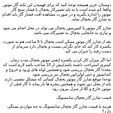
دوستان عزیز همیشه توجه کنید که برای فهمیدن این نکته گاز موتور
واقعا کم شده است یا نه باید تعمیرکار یخچال با فشار سنج گاز
موتور را اندازه بگیرید و در صورت مشاهده افت فشار گاز باید اقدام
به شارژ گاز یخچال نماید.
شارژ گاز موتور یا کمپرسور یخچال می تواند در محل انجام می شود
و نیازی به جابجایی یخچال به تعمیرگاه نمی باشد.
بعد از شارژ گاز،موتور ممکن است یخچال تا 6 ساعت هم به صورت
یکسره کار کند که جای نگرانی نیست و یخچال دارد سرمای از
دست رفته را جبران می کند.
اما اگر میزان کار کردن یکسره (یعنی موتور یخچال مدت زمان
کمتری استراحت داشته باشد)بیش از 10 ساعت باشد لازم است که
مجددا گاز یخچال بررسی شود و همچنین لوله های ورود و خروج و
کندانسور و حتی اواپراتور یخچال نیز بررسی شود.
توجه! موقع شارژ گاز موتور یخچال کسانی که مشکل تنفسی دارند
باید از محل دور شوند و همچنین پنجره ها باز بماند تا گاز قبلی از
موتور خارج و کلا از منزل بیرون رود.
قیمت شارژ گاز یخچال سامسونگ
هزینه یا قیمت شارژ گاز یخچال سامسونگ به چه مواردی بستگی
دارد؟