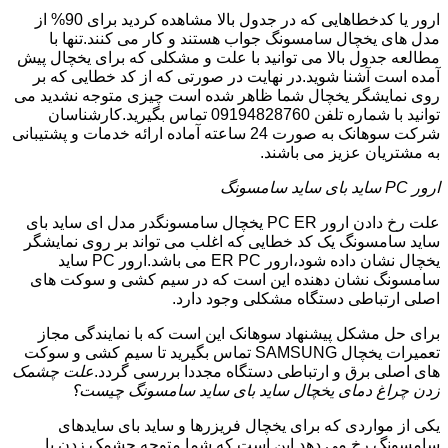
ارور یا کدخطاهایی که در جدول بالا مشاهده کردید برای 90% از
مدل های یخچال سامسونگ جواب هستند و کار می کنند.تنها با
مطالعه جدول بالا می توانید با علت و مشکلی که برای یخچال پیش
آمده است آشنا شوید.در نهایت در صورتی که از کد خطایی که بر
روی نمایشگر یخچال شما ظاهر شده است چیزی متوجه نشدید می
توانید با شماره تلفن 09194828760 تماس بگیرید.کارشناسان
شرکت سوهانک به صورت 24 ساعته آماده ارائه خدمات و پشتیبانی
به مشتریان عزیز می باشند.
ارور PC ساید بای ساید سامسونگ
علت رخ دادن ارور PC ER یخچال سامسونگدر مدل ای ساید بای
ساید سامسونگ یک کد خطایی که اغلب می تواند بر روی نمایشگر
یخچال نشان داده شود،ارور ER PC می باشد.ارور PC ساید
سامسونگ نشان دهنده این است که در سیم کشی و سوکت های
اصلی ارتباطی دستگاه مشکلی وجود دارد.
برای حل مشکل پیشنهاد سوهانک این است که با نمایندگی مجاز
تعمیرات یخچال SAMSUNG تماس بگیرید تا سیم کشی و سوکت
های اصلی برق و ارتباطی دستگاه مجددا بررسی گردد.
علت چشمک
زدن چراغ دمای یخچال ساید بای ساید سامسونگ چیست؟
یکی از مواردی که برای یخچال فریزرها و ساید بای سایدهای
سامسونگ رخ می دهد این است که شما متوجه چشمک زدن یا