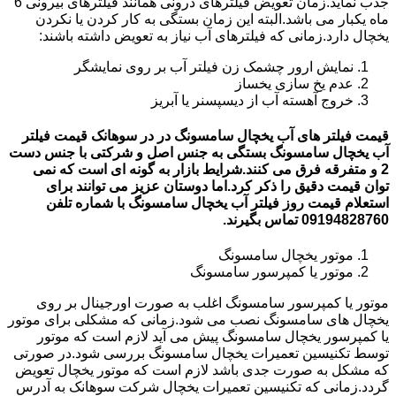
جذب نماید.زمان تعویض فیلترهای درونی همانند فیلترهای بیرونی 6
ماه یکبار می باشد.البته این زمان بستگی به کار کردن یا نکردن
یخچال دارد.زمانی که فیلترهای آب نیاز به تعویض داشته باشند:
نمایش ارور چشمک زن فیلتر آب بر روی نمایشگر
عدم یخ سازی یخساز
خروج آهسته آب از دیسپسنر یا آبریز
قیمت فیلتر های آب یخچال سامسونگ در در سوهانک قیمت فیلتر
آب یخچال سامسونگ بستگی به جنس اصل و شرکتی با جنس دست
2 و متفرقه فرق می کنند.شرایط بازار به گونه ای است که نمی
توان قیمت دقیق را ذکر کرد.اما دوستان عزیز می توانند برای
استعلام قیمت روز فیلتر آب یخچال سامسونگ با شماره تلفن
09194828760 تماس بگیرند.
موتور یخچال سامسونگ
موتور یا کمپرسور سامسونگ
موتور یا کمپرسور سامسونگ اغلب به صورت اورجینال بر روی
یخچال های سامسونگ نصب می شود.زمانی که مشکلی برای موتور
یا کمپرسور یخچال سامسونگ پیش می آید لازم است که موتور
توسط تکنیسین تعمیرات یخچال سامسونگ بررسی شود.در صورتی
که مشکل به صورت جدی باشد لازم است که موتور یخچال تعویض
گردد.زمانی که تکنیسین تعمیرات یخچال شرکت سوهانک به آدرس