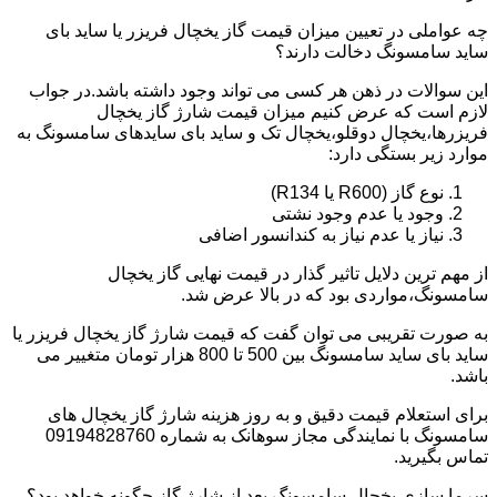
چه عواملی در تعیین میزان قیمت گاز یخچال فریزر یا ساید بای
ساید سامسونگ دخالت دارند؟
این سوالات در ذهن هر کسی می تواند وجود داشته باشد.در جواب
لازم است که عرض کنیم میزان قیمت شارژ گاز یخچال
فریزرها،یخچال دوقلو،یخچال تک و ساید بای سایدهای سامسونگ به
موارد زیر بستگی دارد:
نوع گاز (R600 یا R134)
وجود یا عدم وجود نشتی
نیاز یا عدم نیاز به کندانسور اضافی
از مهم ترین دلایل تاثیر گذار در قیمت نهایی گاز یخچال
سامسونگ،مواردی بود که در بالا عرض شد.
به صورت تقریبی می توان گفت که قیمت شارژ گاز یخچال فریزر یا
ساید بای ساید سامسونگ بین 500 تا 800 هزار تومان متغییر می
باشد.
برای استعلام قیمت دقیق و به روز هزینه شارژ گاز یخچال های
سامسونگ با نمایندگی مجاز سوهانک به شماره 09194828760
تماس بگیرید.
سرما سازی یخچال سامسونگ بعد از شارژ گاز چگونه خواهد بود؟