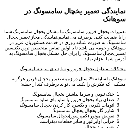
نمایندگی تعمیر یخچال سامسونگ در
سوهانک
تعمیرات یخچال فریزر سامسونگ ما مشکل یخچال سامسونگ شما
را با ضمانت کتبی برطرف می نماییم.نمایندگی مجاز تعمیر یخچال
سامسونگ به صورت شبانه روزی در خدمت همشهریان عزیز در
سوهانک و حومه می باشد تا با اولین تماس،متخصص ترین تکنیسین
تعمیر یخچال سامسونگ را برای حل مشکل یخچال سامسونگ به
آدرس شما اعزام نماید.
مشکلات متداول یخچال فریزر و ساید بای ساید سامسونگ
سوهانک با سابقه 25 سال در زمینه تعمیر یخچال فریزر هرگونه
مشکلی که فکرش را بکنید می تواند برطرف کند از جمله:
خنک نبودن و سرما نداشتن یخچال سامسونگ
صدای زیاد یخچال فریزر یا ساید بای ساید سامسونگ
اتومات نکردن و یکسره کار کردن یخچال سامسونگ
شارژ گاز یخچال یخچال سامسونگ
تعویض موتور (کمپرسور)یخچال سامسونگ
خرابی اواپراتور و سایر قطعات دیفراست
تعمیر برد یخچال