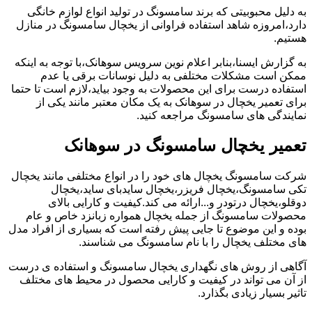
به دلیل محبوبیتی که برند سامسونگ در تولید انواع لوازم خانگی
دارد،امروزه شاهد استفاده فراوانی از یخچال سامسونگ در منازل
هستیم.
به گزارش ایسنا،بنابر اعلام نوین سرویس سوهانک،با توجه به اینکه
ممکن است مشکلات مختلفی به دلیل نوسانات برقی یا عدم
استفاده درست برای این محصولات به وجود بیاید،لازم است تا حتما
برای تعمیر یخچال در سوهانک به یک مکان معتبر مانند یکی از
نمایندگی های سامسونگ مراجعه کنید.
تعمیر یخچال سامسونگ در سوهانک
شرکت سامسونگ یخچال های خود را در انواع مختلفی مانند یخچال
تکی سامسونگ،یخچال فریزر،یخچال سایدبای ساید،یخچال
دوقلو،یخچال درتودر و...ارائه می کند.کیفیت و کارایی بالای
محصولات سامسونگ از جمله یخچال همواره زبانزد خاص و عام
بوده و این موضوع تا جایی پیش رفته است که بسیاری از افراد مدل
های مختلف یخچال را با نام سامسونگ می شناسند.
آگاهی از روش های نگهداری یخچال سامسونگ و استفاده ی درست
از آن می تواند در کیفیت و کارایی محصول در محیط های مختلف
تاثیر بسیار زیادی بگذارد.