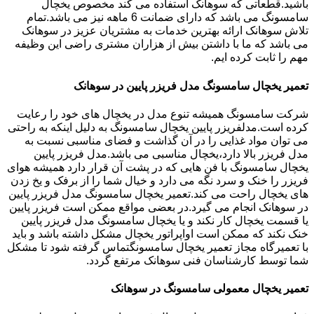
باشید.قطعاتی که سوهانک استفاده می کند مخصوص یخچال
سامسونگ می باشد که دارای ضمانت 6 ماهه نیز می باشد.تمام
تلاش سوهانک ارائه بهترین خدمات به مشتریان عزیز در سوهانک
می باشد که ما با داشتن بیش از هزاران مشتری راضی این وظیفه
مهم را ثابت کرده ایم.
تعمیر یخچال سامسونگ مدل فریزر پایین در سوهانک
شرکت سامسونگ همیشه تنوع مدل در یخچال های خود را رعایت
کرده است.مدلفریزر پایین یخچال سامسونگ به دلیل اینکه به راحتی
می توان مواد غذایی را در آن گذاشت و فضای مناسبی نسبت به
مدل فریزر بالا دارد،یخچال مناسبی می باشد.مدل فریزر پایین
یخچال سامسونگ با فن هایی که در پشت آن قرار دارد همیشه هوای
فریزر را خنک و سرد نگه می دارد و خیال شما را از برفک و یخ زدن
های یخچال راحت می کند.تعمیر یخچال سامسونگ مدل فریزر پایین
در سوهانک انجام می گیرد.در بعضی مواقع ممکن است فریزر پایین
یا قسمت یخچال کار نکند و یا یخچال سامسونگ مدل فریزر پایین
خنک نکند که ممکن است اواپراتور یخچال مشکل داشته باشد و باید
با تعمیرگاه مجاز تعمیر یخچال سامسونگتماس گرفته شود تا مشکل
شما توسط کارشناسان فنی سوهانک مرتفع گردد.
تعمیر یخچال معمولی سامسونگ در سوهانک