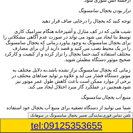
ازجمله آتش سوزی شود.
تراز بودن یخچال سامسونگ
توجه کنید که یخچال را درجایی صاف قرار دهید
شیب هایی که در کف منازل و آشپزخانه هنگام سرامیک کاری
توسط بنا ایجاد می شود می تواند در صورت عدم آگاهی مشکلاتی را
برای یخچال سامسونگ به وجود بیاورد.زمانی که یخچال سامسونگ
را در یک محیط نصب می کنید و قصد دارید از آن برای مصارف
مختلف استفاده کنید،حتماً یخچال را تراز کرده و از کیفیت و کارکرد
صحیح موتور دستگاه مطمئن شوید.
زمانی که یخچال سامسونگ تراز نشده باشد،به دلایل مختلف به
موتور دستگاه فشار می آید و علاوه بر تولید صداهای مختلف در
برخی از موارد ممکن است باعث کاهش طول عمر موتور نیز
شود.همچنین در عملکرد گاز مبرد اختلال ایجاد می کند.
منبع آب یخچال سامسونگ
شما می توانید از دستگاه تصفیه برای منبع آب یخچال خود استفاده
کنید
تلفن تماس فوری
نمایندگی تعمیر یخچال سامسونگ در سوهانک
tel:09125353655
در دفترچه راهنمای یخچال سامسونگ قسمت ویژه ای به منبع آب
آن و راهنمایی لازم در زمینه نصب و استفاده از آن اختصاص داده