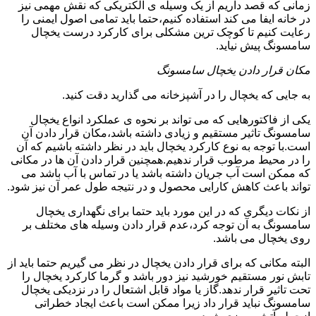
زمانی که قصد داریم از یک وسیله ی الکتریکی که نقش مهمی نیز
در خانه ایفا می کند استفاده کنیم،حتما باید تمامی اصول ایمنی را
رعایت کنیم تا کوچک ترین مشکلی برای کارکرد درست یخچال
سامسونگ پیش نیاید.
مکان قرار دادن یخچال سامسونگ
به جایی که یخچال را در آشپزخانه می گذارید دقت کنید.
یکی از فاکتورهایی که می تواند بر نحوه ی عملکرد انواع یخچال
سامسونگ تاثیر مستقیم و زیادی داشته باشد،مکان قرار دادن آن
است.با توجه به نوع کارکرد یخچال باید در نظر داشته باشیم که آن
را در محیط مرطوب قرار ندهیم.همچنین قرار دادن آن ها در مکانی
که ممکن است آب جریان داشته باشد یا در تماس با آب باشد می
تواند باعث کاهش کارایی محصول و در نتیجه طول عمر آن نیز شود.
از نکات دیگری که در این مورد باید حتما برای نگهداری یخچال
سامسونگ به آن توجه کرد،عدم قرار دادن وسیله های مختلف بر
روی یخچال می باشد.
البته مکانی که برای قرار دادن یخچال در نظر می گیریم حتما باید از
تابش نور مستقیم خورشید نیز دور باشد و گرما کارکرد یخچال را
تحت تاثیر قرار ندهد.گاز یا مواد قابل اشتعال را در نزدیکی یخچال
سامسونگ نباید قرار داد زیرا ممکن است باعث ایجاد خطراتی