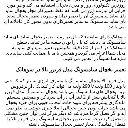
روزترین تکنولوژی روز و مدرن یخچال استفاده می کند و هر مورد
خرابی آن نیازمند این می باشد که فقط تعمیرکار مجاز یخچال ساید
بای ساید سامسونگ آن را تعمیر نماید.و سپردن تعمیر یخچال ساید
بای ساید سامسونگ به سایر تعمیرکاران بدون مجوز کار عاقلانه ای
نمی باشد.
سوهانک دارای سابقه 25 سال در زمینه تعمیر یخچال ساید بای ساید
سامسونگ می باشد که با دارا بودن شعبه ها در تمامی سطح
سوهانک؛ در کمتر از 30 دقیقه تکنیسین تعمیر ساید بای ساید به
محل شما اعزام می گردد.و همچنین با ما با ضمانت کتبی ساید بای
ساید سامسونگ را تعمیر می کنیم.
تعمیر یخچال سامسونگ مدل فریزر بالا در سوهانک
مدل فریز بالا یخچال سامسونگ با مصرف انرژی بسیار کم که حتی
با ولتاژ 100 ولت تا 290 ولت می تواند کار کند،یکی از پرفروش
ترین یخچال های سامسونگ می باشد.یخچال سامسونگ مدل فریزر
بالا با گنجایش بیش از 2 لیتر آب در آب سرد کن و همچنین سیستم
ماندگاری پیشرفته برای میوه جات،انتخاب خوبی برای خرید یخچال
می باشد.خراب بودن چنین یخچالی اصلا خبری خوشی به نظر نمی
آید و اگر فصل گرما هم باشد که دیگر هرگز نمی توان چنین مشکلی
را تحمل کرد.درخواست تعمیر یخچال سامسونگ مدل فریزر بالا را
فقط از نمایندگی مجاز تعمیر یخچال سامسونگ داشته