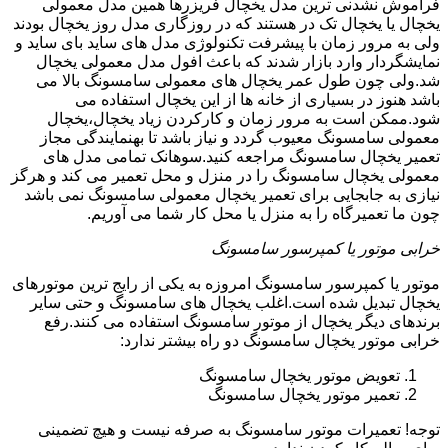
فراموش نشدنی ترین مدل یخچال فریزرها همین مدل معمولی
یخچال یا یخچال تک در هستند که در روزگاری مدل روز یخچال بودند
ولی به مرور زمان با پیشرفت تکنولوژی مدل های ساید بای ساید و
نمایشگردار وارد بازار شدند که باعث افول مدل معمولی یخچال
شد.ولی چون طول عمر یخچال های معمولی سامسونگ بالا می
باشد هنوز در بسیاری از خانه ها از این یخچال استفاده می
شود.ممکن است به مرور زمان و کارکردن زیاد یخچال،یخچال
معمولی سامسونگ معیوب گردد و نیاز باشد تا بهنمایندگی مجاز
تعمیر یخچال سامسونگ مراجعه کنید.سوهانک تمامی مدل های
معمولی یخچال سامسونگ را در منزل و محل تعمیر می کند و هرگز
نیازی به جابجایی برای تعمیر یخچال معمولی سامسونگ نمی باشد
چون ما تعمیرگاه را به منزل یا محل کار شما می آوریم.
خرابی موتور یا کمپرسور سامسونگ
موتور یا کمپرسور سامسونگ امروزه به یکی از رایج ترین موتورهای
یخچال تبدیل شده است.اغلب یخچال های سامسونگ و حتی سایر
برندهای دیگر یخچال از موتور سامسونگ استفاده می کنند.رفع
خرابی موتور یخچال سامسونگ دو راه بیشتر ندارد:
تعویض موتور یخچال سامسونگ
تعمیر موتور یخچال سامسونگ
توجه! تعمیرات موتور سامسونگ به صرفه نیست و هیچ تضمینی