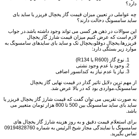
دارد؟
چه عواملی در تعیین میزان قیمت گاز یخچال فریزر یا ساید بای
ساید سامسونگ دخالت دارند؟
این سوالات در ذهن هر کسی می تواند وجود داشته باشد.در جواب
لازم است که عرض کنیم میزان قیمت شارژ گاز یخچال
فریزرها،یخچال دوقلو،یخچال تک و ساید بای سایدهای سامسونگ به
موارد زیر بستگی دارد:
نوع گاز (R600 یا R134)
وجود یا عدم وجود نشتی
نیاز یا عدم نیاز به کندانسور اضافی
از مهم ترین دلایل تاثیر گذار در قیمت نهایی گاز یخچال
سامسونگ،مواردی بود که در بالا عرض شد.
به صورت تقریبی می توان گفت که قیمت شارژ گاز یخچال فریزر یا
ساید بای ساید سامسونگ بین 500 تا 800 هزار تومان متغییر می
باشد.
برای استعلام قیمت دقیق و به روز هزینه شارژ گاز یخچال های
سامسونگ با نمایندگی مجاز شیخ الرئیس به شماره 09194828760
تماس بگیرید.