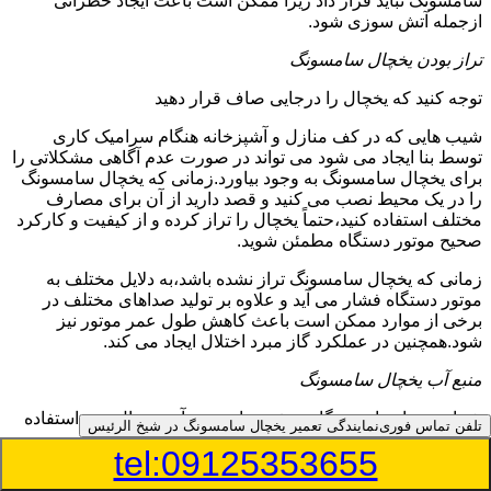
سامسونگ نباید قرار داد زیرا ممکن است باعث ایجاد خطراتی
ازجمله آتش سوزی شود.
تراز بودن یخچال سامسونگ
توجه کنید که یخچال را درجایی صاف قرار دهید
شیب هایی که در کف منازل و آشپزخانه هنگام سرامیک کاری
توسط بنا ایجاد می شود می تواند در صورت عدم آگاهی مشکلاتی را
برای یخچال سامسونگ به وجود بیاورد.زمانی که یخچال سامسونگ
را در یک محیط نصب می کنید و قصد دارید از آن برای مصارف
مختلف استفاده کنید،حتماً یخچال را تراز کرده و از کیفیت و کارکرد
صحیح موتور دستگاه مطمئن شوید.
زمانی که یخچال سامسونگ تراز نشده باشد،به دلایل مختلف به
موتور دستگاه فشار می آید و علاوه بر تولید صداهای مختلف در
برخی از موارد ممکن است باعث کاهش طول عمر موتور نیز
شود.همچنین در عملکرد گاز مبرد اختلال ایجاد می کند.
منبع آب یخچال سامسونگ
شما می توانید از دستگاه تصفیه برای منبع آب یخچال خود استفاده
تلفن تماس فوری
نمایندگی تعمیر یخچال سامسونگ در شیخ الرئیس
کنید
tel:09125353655
در دفترچه راهنمای یخچال سامسونگ قسمت ویژه ای به منبع آب