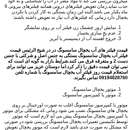
میکرون بررسی می کند تا مواد مضر در آب را شناسایی و به خود
جذب نماید.زمان تعویض فیلترهای درونی همانند فیلترهای بیرونی 6
ماه یکبار می باشد.البته این زمان بستگی به کار کردن یا نکردن
یخچال دارد.زمانی که فیلترهای آب نیاز به تعویض داشته باشند:
نمایش ارور چشمک زن فیلتر آب بر روی نمایشگر
عدم یخ سازی یخساز
خروج آهسته آب از دیسپسنر یا آبریز
قیمت فیلتر های آب یخچال سامسونگ در در شیخ الرئیس قیمت
فیلتر آب یخچال سامسونگ بستگی به جنس اصل و شرکتی با جنس
دست 2 و متفرقه فرق می کنند.شرایط بازار به گونه ای است که
نمی توان قیمت دقیق را ذکر کرد.اما دوستان عزیز می توانند برای
استعلام قیمت روز فیلتر آب یخچال سامسونگ با شماره تلفن
09194828760 تماس بگیرند.
موتور یخچال سامسونگ
موتور یا کمپرسور سامسونگ
موتور یا کمپرسور سامسونگ اغلب به صورت اورجینال بر روی
یخچال های سامسونگ نصب می شود.زمانی که مشکلی برای موتور
یا کمپرسور یخچال سامسونگ پیش می آید لازم است که موتور
توسط تکنیسین تعمیرات یخچال سامسونگ بررسی شود.در صورتی
که مشکل به صورت جدی باشد لازم است که موتور یخچال تعویض