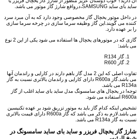
آن دارید؟ خوب دوستان عزیز منظور از شارژ گاز یخچال فریزر یا
ساید بای ساید SAMSUNG،درواقع شارژ گاز موتور می باشد.
در داخل موتور یخچال گاز مخصوصی وجود دارد که به آن مبرد سرد
کننده می گویند.این گاز وظیفه سرما سازی در چرخه سرما سازی
را بر عهده دارد.
گازی که در موتورهای یخچال ها استفاده می شود یکی از این 2 نوع
می باشد:
گاز R134
گاز R600
تفاوت اصلی که این 2 مدل گاز باهم دارند در کارایی و راندمان آنها
می باشد.گاز R600a دارای کارایی و راندمان بالاتری نسبت به گاز
R134a می باشد.
توجه! در یخچال های سامسونگ مدل ساید بای ساید اغلب از گاز
R600a استفاده می شود.
تشخیص اینکه کدام گاز باید به موتور تزریق شود بر عهده تکنیسین
می باشد.لازم به ذکر می باشد که گاز R600a دارای قیمت بالاتری
نسبت به گاز R134a می باشد.
شارژ گاز یخچال فریزر و ساید بای ساید سامسونگ در
شیخ الرئیس