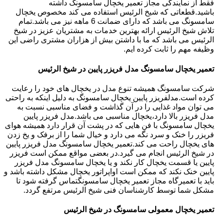
فقط از نمایندگی مجاز تعمیر یخچال سامسونگ داشته
باشید.قطعاتی که شیخ الرئیس استفاده می کند مخصوص یخچال
سامسونگ می باشد که دارای ضمانت 6 ماهه نیز می باشد.تمام
تلاش شیخ الرئیس ارائه بهترین خدمات به مشتریان عزیز در شیخ
الرئیس می باشد که ما با داشتن بیش از هزاران مشتری راضی این
وظیفه مهم را ثابت کرده ایم.
تعمیر یخچال سامسونگ مدل فریزر پایین در شیخ الرئیس
شرکت سامسونگ همیشه تنوع مدل در یخچال های خود را رعایت
کرده است.مدلفریزر پایین یخچال سامسونگ به دلیل اینکه به راحتی
می توان مواد غذایی را در آن گذاشت و فضای مناسبی نسبت به
مدل فریزر بالا دارد،یخچال مناسبی می باشد.مدل فریزر پایین
یخچال سامسونگ با فن هایی که در پشت آن قرار دارد همیشه هوای
فریزر را خنک و سرد نگه می دارد و خیال شما را از برفک و یخ زدن
های یخچال راحت می کند.تعمیر یخچال سامسونگ مدل فریزر پایین
در شیخ الرئیس انجام می گیرد.در بعضی مواقع ممکن است فریزر
پایین یا قسمت یخچال کار نکند و یا یخچال سامسونگ مدل فریزر
پایین خنک نکند که ممکن است اواپراتور یخچال مشکل داشته باشد و
باید با تعمیرگاه مجاز تعمیر یخچال سامسونگتماس گرفته شود تا
مشکل شما توسط کارشناسان فنی شیخ الرئیس مرتفع گردد.
تعمیر یخچال معمولی سامسونگ در شیخ الرئیس