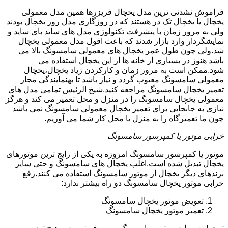
فراموش نشدنی ترین مدل یخچال فریزرها همین مدل معمولی
یخچال یا یخچال تک در هستند که در روزگاری مدل روز یخچال بودند
ولی به مرور زمان با پیشرفت تکنولوژی مدل های ساید بای ساید و
نمایشگردار وارد بازار شدند که باعث افول مدل معمولی یخچال
شد.ولی چون طول عمر یخچال های معمولی سامسونگ بالا می
باشد هنوز در بسیاری از خانه ها از این یخچال استفاده می
شود.ممکن است به مرور زمان و کارکردن زیاد یخچال،یخچال
معمولی سامسونگ معیوب گردد و نیاز باشد تا بهنمایندگی مجاز
تعمیر یخچال سامسونگ مراجعه کنید.شیخ الرئیس تمامی مدل های
معمولی یخچال سامسونگ را در منزل و محل تعمیر می کند و هرگز
نیازی به جابجایی برای تعمیر یخچال معمولی سامسونگ نمی باشد
چون ما تعمیرگاه را به منزل یا محل کار شما می آوریم.
خرابی موتور یا کمپرسور سامسونگ
موتور یا کمپرسور سامسونگ امروزه به یکی از رایج ترین موتورهای
یخچال تبدیل شده است.اغلب یخچال های سامسونگ و حتی سایر
برندهای دیگر یخچال از موتور سامسونگ استفاده می کنند.رفع
خرابی موتور یخچال سامسونگ دو راه بیشتر ندارد:
تعویض موتور یخچال سامسونگ
تعمیر موتور یخچال سامسونگ