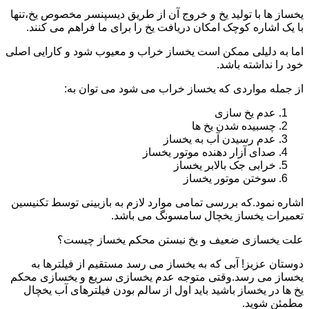
یخساز ها با تولید یخ و خروج آن از طریق دیسپنسر مخصوص یخ،تنها
با یک اشاره کوچک امکان دریافت یخ را برای ما فراهم می کنند.
اما به دلیلی ممکن است یخساز خراب و معیوب شود و کارایی اصلی
خود را نداشته باشد.
از جمله مواردی که یخساز خراب می شود می توان به:
عدم یخ سازی
چسبیده شدن یخ ها
عدم رسیدن آب به یخساز
صدای آزار دهنده موتور یخساز
خرابی جک بالابر یخساز
سوختن موتور یخساز
اشاره نمود.که بررسی تمامی موارد لازم به بازبینی توسط تکنیسین
تعمیرات یخساز یخچال سامسونگ می باشد.
علت یخسازی ضعیف و یخ نبستن محکم یخساز چیست؟
دوستان عزیز! آبی که به یخساز می رسد مستقیم از فیلترها به
یخساز می رسد.وقتی متوجه عدم یخسازی سریع و یخسازی محکم
یخ ها در یخساز باشید باید اول از سالم بودن فیلترهای آب یخچال
مطمئن شوید.