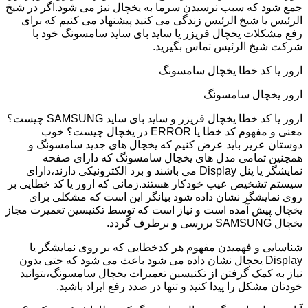
جمع شود که سبب نرسیدن سرما به یخچال نیز می شود.اگر در شیخ
الرئیس یا شیخ الرئیس زندگی می کنید پیشنهاد می کنیم که برای
رفع مشکلات یخچال فریزر یا ساید بای ساید سامسونگ خود با
شرکت شیخ الرئیس تماس بگیرید.
ارور یا کد خطا یخچال سامسونگ
ارور یخچال سامسونگ
ارور یا کد خطا یخچال فریزر و ساید بای ساید SAMSUNG چیست؟
معنی و مفهوم کد خطا یا ERROR در یخچال چیست؟ خوب
دوستان عزیز باید عرض کنیم که یخچال های جدید سامسونگ و
همچنین تمامی مدل های یخچال سامسونگ که دارای صفحه
نمایشگر یا پنل Display می باشند و برد الکترونیکی دارند،دارای
سیستم تشخیص عیب خودکار هستند.زمانی که ارور یا کد خطایی بر
روی نمایشگر نشان داده شود بیانگر این است که مشکلی برای
یخچال پیش آمده است و نیاز است که توسط تکنیسین تعمیرت مجاز
یخچال SAMSUNG بررسی و برطرف گردد.
شناسایی و فهمیدن مفهوم هر کدخطایی که بر روی نمایشگر یا
Display یخچال نشان داده می شود باعث می شود که حتی بدون
نیاز به کمک گرفتن از تکنیسین تعمیرات یخچال سامسونگ،بتوانید
خودتان مشکل را پیدا کنید و تنها در صدد رفع ایراد باشید.