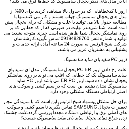
آیا در مدل های دیگر یخچال سامسونگ کد خطاها فرق می کنند؟
ارور یا کدخطاهایی که در جدول بالا مشاهده کردید برای 90% از
مدل های یخچال سامسونگ جواب هستند و کار می کنند.تنها با
مطالعه جدول بالا می توانید با علت و مشکلی که برای یخچال پیش
آمده است آشنا شوید.در نهایت در صورتی که از کد خطایی که بر
روی نمایشگر یخچال شما ظاهر شده است چیزی متوجه نشدید می
توانید با شماره تلفن 09194828760 تماس بگیرید.کارشناسان
شرکت شیخ الرئیس به صورت 24 ساعته آماده ارائه خدمات و
پشتیبانی به مشتریان عزیز می باشند.
ارور PC ساید بای ساید سامسونگ
علت رخ دادن ارور PC ER یخچال سامسونگدر مدل ای ساید بای
ساید سامسونگ یک کد خطایی که اغلب می تواند بر روی نمایشگر
یخچال نشان داده شود،ارور ER PC می باشد.ارور PC ساید
سامسونگ نشان دهنده این است که در سیم کشی و سوکت های
اصلی ارتباطی دستگاه مشکلی وجود دارد.
برای حل مشکل پیشنهاد شیخ الرئیس این است که با نمایندگی مجاز
تعمیرات یخچال SAMSUNG تماس بگیرید تا سیم کشی و سوکت
های اصلی برق و ارتباطی دستگاه مجددا بررسی گردد.
علت چشمک
زدن چراغ دمای یخچال ساید بای ساید سامسونگ چیست؟
یکی از مواردی که برای یخچال فریزرها و ساید بای سایدهای