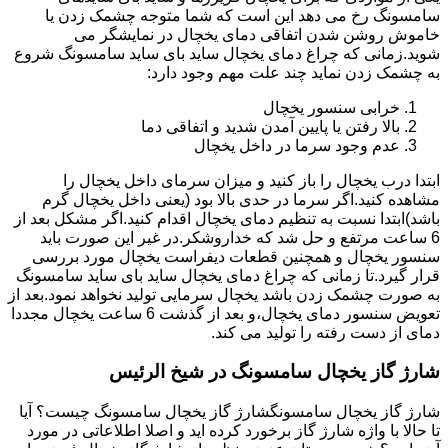
سامسونگ رخ می دهد این است که شما متوجه چشمک زدن یا
خاموش روشن شدن اتفاقی دمای یخچال در نمایشگر می
شوید.زمانی که چراغ دمای یخچال ساید بای ساید سامسونگ شروع
به چشمک زدن نماید چند علت مهم وجود دارد:
خرابی سنسور یخچال
بالا رفتن یا پایین آمدن شدید و اتفاقی دما
عدم وجود سرما در داخل یخچال
ابتدا درب یخچال را باز کنید و میزان سرمای داخل یخچال را
مشاهده کنید.اگر سرما در حدی بالا بود (یعنی داخل یخچال گرم
باشد)ابتدا نسبت به تنظیم دمای یخچال اقدام کنید.اگر مشکل بعد از
6 ساعت مرتفع و حل شد که خداروشکر.در غیر این صورت باید
سنسور یخچال و همچنین قطعات دیفراست یخچال مورد بررسی
قرار گیرد.تا زمانی که چراغ دمای یخچال ساید بای ساید سامسونگ
به صورت چشمک زدن باشد یخچال سرمایی تولید نخواهد نمود.بعد از
تعویض سنسور دمای یخچال،و بعد از گذشت 6 ساعت یخچال مجددا
دمای از دست رفته را تولید می کند.
شارژ گاز یخچال سامسونگ در شیخ الرئیس
شارژ گاز یخچال سامسونگشارژ گاز یخچال سامسونگ چیست؟ آیا
تا حالا با واژه شارژ گاز برخورد کرده اید و اصلا اطلاعاتی در مورد