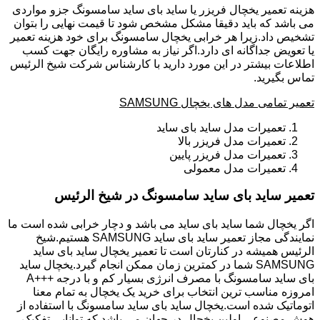
هزینه تعمیر یخچال فریزر یا ساید بای ساید سامسونگ جزو مواردی
می باشد که باید دقیقا مشکل مشخص شود تا قیمت نهایی را بتوان
تشخیص داد.زیرا هر خرابی یخچال سامسونگ برای خود هزینه تعمیر
یا تعویض جداگانه ای دارد.اگر نیاز به مشاوره رایگان جهت کسب
اطلاعات بیشتر در این مورد دارید با کارشناس شرکت شیخ الرئیس
تماس بگیرید.
تعمیر تمامی مدل های یخچال SAMSUNG
تعمیرات مدل ساید بای ساید
تعمیرات مدل فریزر بالا
تعمیرات مدل فریزر پایین
تعمیرات مدل معمولی
تعمیر ساید بای ساید سامسونگ در شیخ الرئیس
اگر یخچال شما ساید بای ساید می باشد و دچار خرابی شده است ما
نمایندگی مجاز تعمیر ساید بای ساید SAMSUNG هستیم.شیخ
الرئیس همیشه در کنارتان است تا تعمیر یخچال ساید بای ساید
SAMSUNG شما در کمترین زمان ممکن انجام گیرد.یخچال ساید
بای ساید سامسونگ با مصرف انرژی بسیار کم و با درجه +++A
امروزه مناسب ترین انتخاب برای خرید یک یخچال به تمام معنا
اتوماتیک شده است.یخچال ساید بای ساید سامسونگ با استفاده از
هوش مصنوعی اولین یخچال در جهان می باشد که توانایی تفکیک