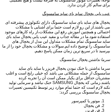
توجه! تعمیرات موتور سامسونگ به صرفه نیست و هیچ تضمینی
برای سالم کار کردن ندارد.
عیب یابی یخچال ساید بای ساید سامسونگ
یخچال های ساید بای ساید سامسونگ دارای تکنولوژی پیشرفته ای
می باشند.از این رو لازم است حتما برای آشنایی با مشکلات
احتمالی و همچنین آموزش رفع این مشکلات،از راه کارهای موجود
استفاده شود.ما در مقاله جذاب و مفید عیب یابی یخچال ساید بای
ساید سامسونگ تمام مشکلات متداول این مدل از یخچال های
سامسونگ را توضیح داده ایم.سوالات و مشکلات یخچال خود را از ما
بپرسید تا در سریع ترین زمان ممکن پاسخ دهیم.
سرما نداشتن یخچال سامسونگ
سرما نداشتن یا خنک نبودن یخچال فریزر یا ساید بای ساید
سامسونگ از جمله مشکلاتی می باشد که خیلی رایج است و اغلب
مشتریان حداقل برای یکبار ممکن است آن را تجربه کرده
باشند.زمانی که یخچال SAMSUNG خنک نباشد و سرمایی تولید
نکند لازم است که حتما تمام موارد زیر توسط تکنیسین تعمیرات
یخچال سامسونگ بررسی گردد:
موتور یا کمپرسور
فن یخچال
فن فریزر