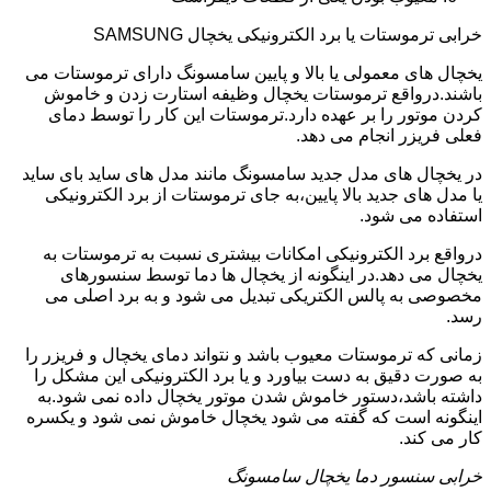
خرابی ترموستات یا برد الکترونیکی یخچال SAMSUNG
یخچال های معمولی یا بالا و پایین سامسونگ دارای ترموستات می
باشند.درواقع ترموستات یخچال وظیفه استارت زدن و خاموش
کردن موتور را بر عهده دارد.ترموستات این کار را توسط دمای
فعلی فریزر انجام می دهد.
در یخچال های مدل جدید سامسونگ مانند مدل های ساید بای ساید
یا مدل های جدید بالا پایین،به جای ترموستات از برد الکترونیکی
استفاده می شود.
درواقع برد الکترونیکی امکانات بیشتری نسبت به ترموستات به
یخچال می دهد.در اینگونه از یخچال ها دما توسط سنسورهای
مخصوصی به پالس الکتریکی تبدیل می شود و به برد اصلی می
رسد.
زمانی که ترموستات معیوب باشد و نتواند دمای یخچال و فریزر را
به صورت دقیق به دست بیاورد و یا برد الکترونیکی این مشکل را
داشته باشد،دستور خاموش شدن موتور یخچال داده نمی شود.به
اینگونه است که گفته می شود یخچال خاموش نمی شود و یکسره
کار می کند.
خرابی سنسور دما یخچال سامسونگ