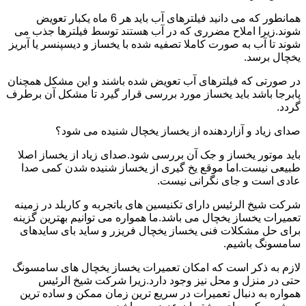
همانطور که می دانید فیلترهای آب باید هر 6 ماه یکبار تعویض
شوند.زیرا املاح مضرری که در آب هستند توسط فیلترها جذب می
شوند تا آب به صورت کاملا تصفیه شده با یخساز و دیسپنسر یا آبریز
یخچال برسد.
در صورتی که فیلترهای آب تعویض شده باشند و این مشکل همچنان
پابرجا باشد باید یخساز مورد بررسی قرار گیرد تا مشکل آن برطرف
گردد.
صدای زیاد و آزاردهنده از یخساز یخچال شنیده می شود؟
باید موتور یخساز و جک آن بررسی شود.صدای زیاد از یخساز اصلا
طبیعی نیست.اما موقع یخ گیری از یخساز شنیده شدن کمی صدا
عادی است و جای نگرانی نیست.
شرکت شیخ الرئیس دارای تکنیسین های باتجربه و کاربلد در زمینه
تعمیرات یخساز یخچال می باشد.ما همواره می توانیم بهترین گزینه
برای حل مشکلات فنی یخساز یخچال فریزر و ساید بای سایدهای
سامسونگ باشیم.
لازم به ذکر است که امکان تعمیرات یخساز یخچال های سامسونگ
حتی در منزل و محل نیز وجود دارد.زیرا شرکت شیخ الرئیس
همواره به دنبال تعمیرات در سریع ترین زمان ممکن و ساده ترین