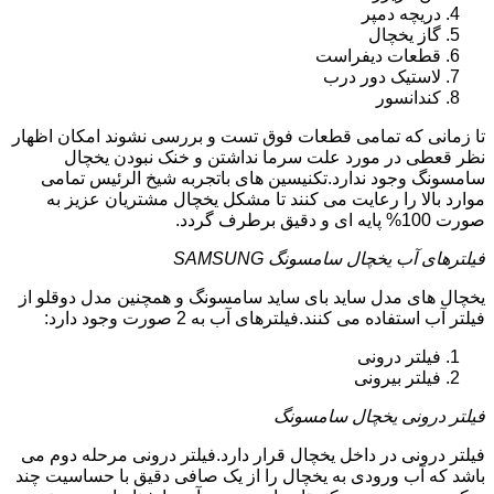
دریچه دمپر
گاز یخچال
قطعات دیفراست
لاستیک دور درب
کندانسور
تا زمانی که تمامی قطعات فوق تست و بررسی نشوند امکان اظهار
نظر قعطی در مورد علت سرما نداشتن و خنک نبودن یخچال
سامسونگ وجود ندارد.تکنیسین های باتجربه شیخ الرئیس تمامی
موارد بالا را رعایت می کنند تا مشکل یخچال مشتریان عزیز به
صورت 100% پایه ای و دقیق برطرف گردد.
فیلترهای آب یخچال سامسونگ SAMSUNG
یخچال های مدل ساید بای ساید سامسونگ و همچنین مدل دوقلو از
فیلتر آب استفاده می کنند.فیلترهای آب به 2 صورت وجود دارد:
فیلتر درونی
فیلتر بیرونی
فیلتر درونی یخچال سامسونگ
فیلتر درونی در داخل یخچال قرار دارد.فیلتر درونی مرحله دوم می
باشد که آب ورودی به یخچال را از یک صافی دقیق با حساسیت چند