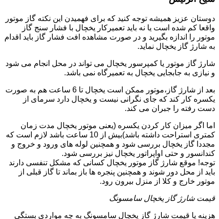
دوستان عزیز همیشه توجه کنید که برای فهمیدن این نکته گاز موتور
واقعا کم شده است یا نه باید تعمیرکار یخچال با فشار سنج گاز
موتور را اندازه بگیرید و در صورت مشاهده افت فشار گاز باید اقدام
به شارژ گاز یخچال نماید.
شارژ گاز موتور یا کمپرسور یخچال می تواند در محل انجام می شود
و نیازی به جابجایی یخچال به تعمیرگاه نمی باشد.
بعد از شارژ گاز،موتور ممکن است یخچال تا 6 ساعت هم به صورت
یکسره کار کند که جای نگرانی نیست و یخچال دارد سرمای از
دست رفته را جبران می کند.
اما اگر میزان کار کردن یکسره (یعنی موتور یخچال مدت زمان
کمتری استراحت داشته باشد)بیش از 10 ساعت باشد لازم است که
مجددا گاز یخچال بررسی شود و همچنین لوله های ورود و خروج و
کندانسور و حتی اواپراتور یخچال نیز بررسی شود.
توجه! موقع شارژ گاز موتور یخچال کسانی که مشکل تنفسی دارند
باید از محل دور شوند و همچنین پنجره ها باز بماند تا گاز قبلی از
موتور خارج و کلا از منزل بیرون رود.
قیمت شارژ گاز یخچال سامسونگ
هزینه یا قیمت شارژ گاز یخچال سامسونگ به چه مواردی بستگی