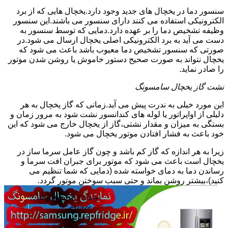
سنسور دما در یخچال های جدید وجود دارد.یخچال هایی که از برد
الکترونیکی استفاده می کنند دارای سنسور می باشند.این سنسور
وظیفه تشخیص دما را بر عهده دارد.دمایی که توسط سنسور به
دست می آید به برد الکترونیکی اصلی یخچال ارسال می شود.در
صورتی که سنسور تشخیص دما معیوب باشد باعث می شود که
یخچال نتواند به صورت صحیح دستور خاموش یا روشن شدن موتور
را صادر نماید.
نشت گاز یخچال سامسونگ
این مورد خیلی به ندرت پیش می آید.زمانی که گاز یخچال به هر
دلیلی از اواپراتور یا لوله های کندانسور نشت شود به مرور زمان و
بستگی به میزان و مقدار نشتی،گاز از یخچال خارج می شود که این
خود باعث به فشار افتادن موتور یخچال می شود.
زیرا به هر اندازه که گاز کم باشد و چون گاز عامل سرما ساز در
یخچال است باعث می شود که موتور برای جبران افت سرما و
رساندن دما به دمای خواسته شده (دمایی که شما تنظیم می
کنید)،بیشتر روشن بماند و حتی سبب سوختن موتور گردد.