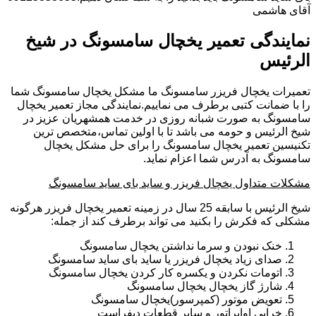
آقای هاشمی
نمایندگی تعمیر یخچال سامسونگ در شیخ
الرئیس
تعمیرات یخچال فریزر سامسونگ ما مشکل یخچال سامسونگ شما
را با ضمانت کتبی برطرف می نماییم.نمایندگی مجاز تعمیر یخچال
سامسونگ به صورت شبانه روزی در خدمت همشهریان عزیز در
شیخ الرئیس و حومه می باشد تا با اولین تماس،متخصص ترین
تکنیسین تعمیر یخچال سامسونگ را برای حل مشکل یخچال
سامسونگ به آدرس شما اعزام نماید.
مشکلات متداول یخچال فریزر و ساید بای ساید سامسونگ
شیخ الرئیس با سابقه 25 سال در زمینه تعمیر یخچال فریزر هرگونه
مشکلی که فکرش را بکنید می تواند برطرف کند از جمله:
خنک نبودن و سرما نداشتن یخچال سامسونگ
صدای زیاد یخچال فریزر یا ساید بای ساید سامسونگ
اتومات نکردن و یکسره کار کردن یخچال سامسونگ
شارژ گاز یخچال یخچال سامسونگ
تعویض موتور (کمپرسور)یخچال سامسونگ
خرابی اواپراتور و سایر قطعات دیفراست