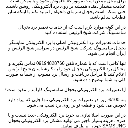
برای مثال ممکن است موتور کلا خاموش نشود و یا ممکن است
علامت هشدار دهنده همیشه بر روی برد الکترونیکی روشن باشد.یا
حتی ممکن است یخچال سرمای دلخواه را تولید نکند با اینکه سایر
قطعات سالم باشد.
در این گونه موارد لازم است که از خدمات تعمیر برد یخچال
سامسونگ شرکت شیخ الرئیس استفاده کنید.
خدمات تعمیرات برد الکترونیکی اصلی یا برد الکترونکی نمایشگر
یخچال سامسونگ شرکت شیخ الرئیس در سراسر شیخ الرئیس و
ایران انجام می شود.
تنها کافی است که با شماره تلفن 09194828760 تماس بگیرید و
مشکل برد الکترونیکی یخچال خود را به کارشناسان شیخ الرئیس
اعلام کنید تا مراحل دریافت و ارسال برد معیوب از شما به صورت
کلی به شما توضیح داده شود.
آیا تعمیرات برد الکترونیکی یخچال سامسونگ کارآمد و مفید است؟
بله 100%.زیرا در تعمیرات برد الکترونیکی تنها جایی که ایراد دارد
تعویض می شود و قطعه نو بر روی برد نصب می شود.
در این صورت اصلا نیازی به خرید برد الکترونیکی جدید نیست و با
صرف هزینه بسیار ناچیز می توانید مشکل برد الکترونیکی یخچال
SAMSUNG خود را برطرف نمایید.