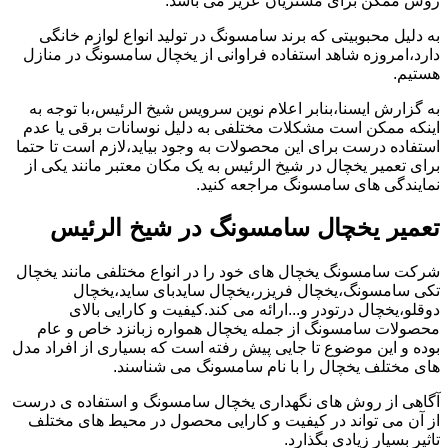
روش ممکن برای مشتریان عزیز می باشد.
به دلیل محبوبیتی که برند سامسونگ در تولید انواع لوازم خانگی
دارد،امروزه شاهد استفاده فراوانی از یخچال سامسونگ در منازل
هستیم.
به گزارش ایسنا،بنابر اعلام نوین سرویس شیخ الرئیس،با توجه به
اینکه ممکن است مشکلات مختلفی به دلیل نوسانات برقی یا عدم
استفاده درست برای این محصولات به وجود بیاید،لازم است تا حتما
برای تعمیر یخچال در شیخ الرئیس به یک مکان معتبر مانند یکی از
نمایندگی های سامسونگ مراجعه کنید.
تعمیر یخچال سامسونگ در شیخ الرئیس
شرکت سامسونگ یخچال های خود را در انواع مختلفی مانند یخچال
تکی سامسونگ،یخچال فریزر،یخچال سایدبای ساید،یخچال
دوقلو،یخچال درتودر و...ارائه می کند.کیفیت و کارایی بالای
محصولات سامسونگ از جمله یخچال همواره زبانزد خاص و عام
بوده و این موضوع تا جایی پیش رفته است که بسیاری از افراد مدل
های مختلف یخچال را با نام سامسونگ می شناسند.
آگاهی از روش های نگهداری یخچال سامسونگ و استفاده ی درست
از آن می تواند در کیفیت و کارایی محصول در محیط های مختلف
تاثیر بسیار زیادی بگذارد.