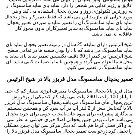
علایق و رژیم غذایی هر شخص را دارد.ساید بای ساید سامسونگ از
به روزترین تکنولوژی روز و مدرن یخچال استفاده می کند و هر
مورد خرابی آن نیازمند این می باشد که فقط تعمیرکار مجاز یخچال
ساید بای ساید سامسونگ آن را تعمیر نماید.و سپردن تعمیر یخچال
ساید بای ساید سامسونگ به سایر تعمیرکاران بدون مجوز کار
عاقلانه ای نمی باشد.
شیخ الرئیس دارای سابقه 25 سال در زمینه تعمیر یخچال ساید بای
ساید سامسونگ می باشد که با دارا بودن شعبه ها در تمامی سطح
شیخ الرئیس؛ در کمتر از 30 دقیقه تکنیسین تعمیر ساید بای ساید به
محل شما اعزام می گردد.و همچنین با ما با ضمانت کتبی ساید بای
ساید سامسونگ را تعمیر می کنیم.
تعمیر یخچال سامسونگ مدل فریزر بالا در شیخ الرئیس
مدل فریز بالا یخچال سامسونگ با مصرف انرژی بسیار کم که حتی
با ولتاژ 100 ولت تا 290 ولت می تواند کار کند،یکی از پرفروش
ترین یخچال های سامسونگ می باشد.یخچال سامسونگ مدل فریزر
بالا با گنجایش بیش از 2 لیتر آب در آب سرد کن و همچنین سیستم
ماندگاری پیشرفته برای میوه جات،انتخاب خوبی برای خرید یخچال
می باشد.خراب بودن چنین یخچالی اصلا خبری خوشی به نظر نمی
آید و اگر فصل گرما هم باشد که دیگر هرگز نمی توان چنین مشکلی
را تحمل کرد.درخواست تعمیر یخچال سامسونگ مدل فریزر بالا را