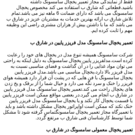
فقط از نمایندگی مجاز تعمیر یخچال سامسونگ داشته
باشید.قطعاتی که شارق ب استفاده می کند مخصوص یخچال
سامسونگ می باشد که دارای ضمانت 6 ماهه نیز می باشد.تمام
تلاش شارق ب ارائه بهترین خدمات به مشتریان عزیز در شارق ب
می باشد که ما با داشتن بیش از هزاران مشتری راضی این وظیفه
مهم را ثابت کرده ایم.
تعمیر یخچال سامسونگ مدل فریزر پایین در شارق ب
شرکت سامسونگ همیشه تنوع مدل در یخچال های خود را رعایت
کرده است.مدلفریزر پایین یخچال سامسونگ به دلیل اینکه به راحتی
می توان مواد غذایی را در آن گذاشت و فضای مناسبی نسبت به
مدل فریزر بالا دارد،یخچال مناسبی می باشد.مدل فریزر پایین
یخچال سامسونگ با فن هایی که در پشت آن قرار دارد همیشه هوای
فریزر را خنک و سرد نگه می دارد و خیال شما را از برفک و یخ زدن
های یخچال راحت می کند.تعمیر یخچال سامسونگ مدل فریزر پایین
در شارق ب انجام می گیرد.در بعضی مواقع ممکن است فریزر پایین
یا قسمت یخچال کار نکند و یا یخچال سامسونگ مدل فریزر پایین
خنک نکند که ممکن است اواپراتور یخچال مشکل داشته باشد و باید
با تعمیرگاه مجاز تعمیر یخچال سامسونگتماس گرفته شود تا مشکل
شما توسط کارشناسان فنی شارق ب مرتفع گردد.
تعمیر یخچال معمولی سامسونگ در شارق ب