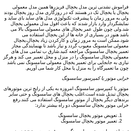
فراموش نشدنی ترین مدل یخچال فریزرها همین مدل معمولی
یخچال یا یخچال تک در هستند که در روزگاری مدل روز یخچال بودند
ولی به مرور زمان با پیشرفت تکنولوژی مدل های ساید بای ساید و
نمایشگردار وارد بازار شدند که باعث افول مدل معمولی یخچال
شد.ولی چون طول عمر یخچال های معمولی سامسونگ بالا می
باشد هنوز در بسیاری از خانه ها از این یخچال استفاده می
شود.ممکن است به مرور زمان و کارکردن زیاد یخچال،یخچال
معمولی سامسونگ معیوب گردد و نیاز باشد تا بهنمایندگی مجاز
تعمیر یخچال سامسونگ مراجعه کنید.شارق ب تمامی مدل های
معمولی یخچال سامسونگ را در منزل و محل تعمیر می کند و هرگز
نیازی به جابجایی برای تعمیر یخچال معمولی سامسونگ نمی باشد
چون ما تعمیرگاه را به منزل یا محل کار شما می آوریم.
خرابی موتور یا کمپرسور سامسونگ
موتور یا کمپرسور سامسونگ امروزه به یکی از رایج ترین موتورهای
یخچال تبدیل شده است.اغلب یخچال های سامسونگ و حتی سایر
برندهای دیگر یخچال از موتور سامسونگ استفاده می کنند.رفع
خرابی موتور یخچال سامسونگ دو راه بیشتر ندارد:
تعویض موتور یخچال سامسونگ
تعمیر موتور یخچال سامسونگ