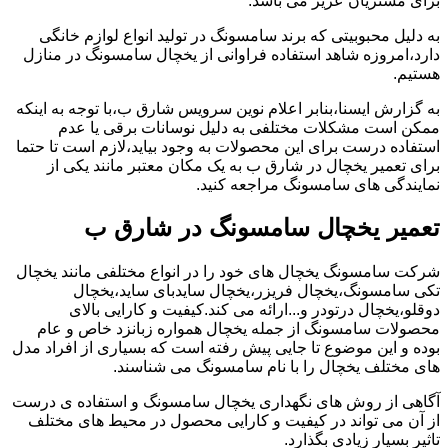
برای مشتریان عزیز می باشد.
به دلیل محبوبیتی که برند سامسونگ در تولید انواع لوازم خانگی
دارد،امروزه شاهد استفاده فراوانی از یخچال سامسونگ در منازل
هستیم.
به گزارش ایسنا،بنابر اعلام نوین سرویس شارق ب،با توجه به اینکه
ممکن است مشکلات مختلفی به دلیل نوسانات برقی یا عدم
استفاده درست برای این محصولات به وجود بیاید،لازم است تا حتما
برای تعمیر یخچال در شارق ب به یک مکان معتبر مانند یکی از
نمایندگی های سامسونگ مراجعه کنید.
تعمیر یخچال سامسونگ در شارق ب
شرکت سامسونگ یخچال های خود را در انواع مختلفی مانند یخچال
تکی سامسونگ،یخچال فریزر،یخچال سایدبای ساید،یخچال
دوقلو،یخچال درتودر و...ارائه می کند.کیفیت و کارایی بالای
محصولات سامسونگ از جمله یخچال همواره زبانزد خاص و عام
بوده و این موضوع تا جایی پیش رفته است که بسیاری از افراد مدل
های مختلف یخچال را با نام سامسونگ می شناسند.
آگاهی از روش های نگهداری یخچال سامسونگ و استفاده ی درست
از آن می تواند در کیفیت و کارایی محصول در محیط های مختلف
تاثیر بسیار زیادی بگذارد.