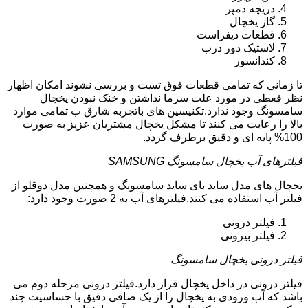
دریچه دمپر
گاز یخچال
قطعات دیفراست
لاستیک دور درب
کندانسور
تا زمانی که تمامی قطعات فوق تست و بررسی نشوند امکان اظهار
نظر قعطی در مورد علت سرما نداشتن و خنک نبودن یخچال
سامسونگ وجود ندارد.تکنیسین های باتجربه شارق ب تمامی موارد
بالا را رعایت می کنند تا مشکل یخچال مشتریان عزیز به صورت
100% پایه ای و دقیق برطرف گردد.
فیلترهای آب یخچال سامسونگ SAMSUNG
یخچال های مدل ساید بای ساید سامسونگ و همچنین مدل دوقلو از
فیلتر آب استفاده می کنند.فیلترهای آب به 2 صورت وجود دارد:
فیلتر درونی
فیلتر بیرونی
فیلتر درونی یخچال سامسونگ
فیلتر درونی در داخل یخچال قرار دارد.فیلتر درونی مرحله دوم می
باشد که آب ورودی به یخچال را از یک صافی دقیق با حساسیت چند