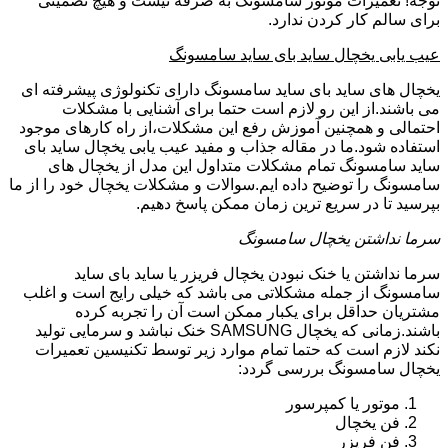
توجه! تعمیرات موتور سامسونگ به صرفه نیست و هیچ تضمینی
برای سالم کار کردن ندارد.
عیب یابی یخچال ساید بای ساید سامسونگ
یخچال های ساید بای ساید سامسونگ دارای تکنولوژی پیشرفته ای
می باشند.از این رو لازم است حتما برای آشنایی با مشکلات
احتمالی و همچنین آموزش رفع این مشکلات،از راه کارهای موجود
استفاده شود.ما در مقاله جذاب و مفید عیب یابی یخچال ساید بای
ساید سامسونگ تمام مشکلات متداول این مدل از یخچال های
سامسونگ را توضیح داده ایم.سوالات و مشکلات یخچال خود را از ما
بپرسید تا در سریع ترین زمان ممکن پاسخ دهیم.
سرما نداشتن یخچال سامسونگ
سرما نداشتن یا خنک نبودن یخچال فریزر یا ساید بای ساید
سامسونگ از جمله مشکلاتی می باشد که خیلی رایج است و اغلب
مشتریان حداقل برای یکبار ممکن است آن را تجربه کرده
باشند.زمانی که یخچال SAMSUNG خنک نباشد و سرمایی تولید
نکند لازم است که حتما تمام موارد زیر توسط تکنیسین تعمیرات
یخچال سامسونگ بررسی گردد:
موتور یا کمپرسور
فن یخچال
فن فریزر