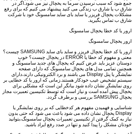
جمع شود که سبب نرسیدن سرما به یخچال نیز می شود.اگر در
شارق ب یا شارق ب زندگی می کنید پیشنهاد می کنیم که برای رفع
مشکلات یخچال فریزر یا ساید بای ساید سامسونگ خود با شرکت
شارق ب تماس بگیرید.
ارور یا کد خطا یخچال سامسونگ
ارور یخچال سامسونگ
ارور یا کد خطا یخچال فریزر و ساید بای ساید SAMSUNG چیست؟
معنی و مفهوم کد خطا یا ERROR در یخچال چیست؟ خوب
دوستان عزیز باید عرض کنیم که یخچال های جدید سامسونگ و
همچنین تمامی مدل های یخچال سامسونگ که دارای صفحه
نمایشگر یا پنل Display می باشند و برد الکترونیکی دارند،دارای
سیستم تشخیص عیب خودکار هستند.زمانی که ارور یا کد خطایی بر
روی نمایشگر نشان داده شود بیانگر این است که مشکلی برای
یخچال پیش آمده است و نیاز است که توسط تکنیسین تعمیرت مجاز
یخچال SAMSUNG بررسی و برطرف گردد.
شناسایی و فهمیدن مفهوم هر کدخطایی که بر روی نمایشگر یا
Display یخچال نشان داده می شود باعث می شود که حتی بدون
نیاز به کمک گرفتن از تکنیسین تعمیرات یخچال سامسونگ،بتوانید
خودتان مشکل را پیدا کنید و تنها در صدد رفع ایراد باشید.