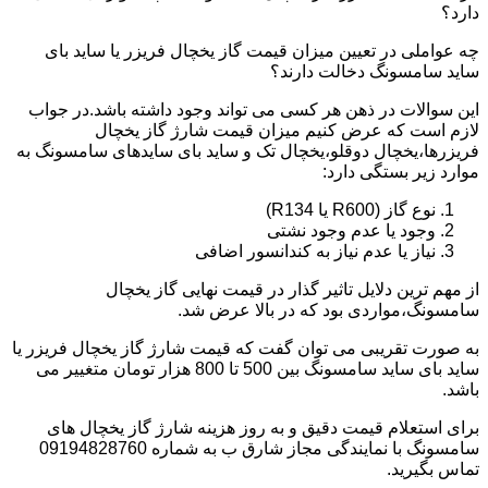
دارد؟
چه عواملی در تعیین میزان قیمت گاز یخچال فریزر یا ساید بای
ساید سامسونگ دخالت دارند؟
این سوالات در ذهن هر کسی می تواند وجود داشته باشد.در جواب
لازم است که عرض کنیم میزان قیمت شارژ گاز یخچال
فریزرها،یخچال دوقلو،یخچال تک و ساید بای سایدهای سامسونگ به
موارد زیر بستگی دارد:
نوع گاز (R600 یا R134)
وجود یا عدم وجود نشتی
نیاز یا عدم نیاز به کندانسور اضافی
از مهم ترین دلایل تاثیر گذار در قیمت نهایی گاز یخچال
سامسونگ،مواردی بود که در بالا عرض شد.
به صورت تقریبی می توان گفت که قیمت شارژ گاز یخچال فریزر یا
ساید بای ساید سامسونگ بین 500 تا 800 هزار تومان متغییر می
باشد.
برای استعلام قیمت دقیق و به روز هزینه شارژ گاز یخچال های
سامسونگ با نمایندگی مجاز شارق ب به شماره 09194828760
تماس بگیرید.