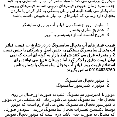
میکرون بررسی می کند تا مواد مضر در آب را شناسایی و به خود
جذب نماید.زمان تعویض فیلترهای درونی همانند فیلترهای بیرونی 6
ماه یکبار می باشد.البته این زمان بستگی به کار کردن یا نکردن
یخچال دارد.زمانی که فیلترهای آب نیاز به تعویض داشته باشند:
نمایش ارور چشمک زن فیلتر آب بر روی نمایشگر
عدم یخ سازی یخساز
خروج آهسته آب از دیسپسنر یا آبریز
قیمت فیلتر های آب یخچال سامسونگ در در شارق ب قیمت فیلتر
آب یخچال سامسونگ بستگی به جنس اصل و شرکتی با جنس دست
2 و متفرقه فرق می کنند.شرایط بازار به گونه ای است که نمی
توان قیمت دقیق را ذکر کرد.اما دوستان عزیز می توانند برای
استعلام قیمت روز فیلتر آب یخچال سامسونگ با شماره تلفن
09194828760 تماس بگیرند.
موتور یخچال سامسونگ
موتور یا کمپرسور سامسونگ
موتور یا کمپرسور سامسونگ اغلب به صورت اورجینال بر روی
یخچال های سامسونگ نصب می شود.زمانی که مشکلی برای موتور
یا کمپرسور یخچال سامسونگ پیش می آید لازم است که موتور
توسط تکنیسین تعمیرات یخچال سامسونگ بررسی شود.در صورتی
که مشکل به صورت جدی باشد لازم است که موتور یخچال تعویض