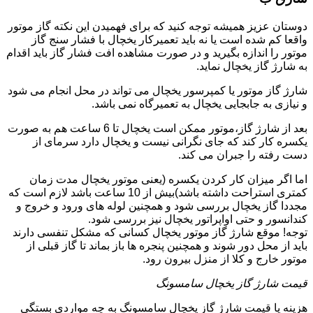
دوستان عزیز همیشه توجه کنید که برای فهمیدن این نکته گاز موتور
واقعا کم شده است یا نه باید تعمیرکار یخچال با فشار سنج گاز
موتور را اندازه بگیرید و در صورت مشاهده افت فشار گاز باید اقدام
به شارژ گاز یخچال نماید.
شارژ گاز موتور یا کمپرسور یخچال می تواند در محل انجام می شود
و نیازی به جابجایی یخچال به تعمیرگاه نمی باشد.
بعد از شارژ گاز،موتور ممکن است یخچال تا 6 ساعت هم به صورت
یکسره کار کند که جای نگرانی نیست و یخچال دارد سرمای از
دست رفته را جبران می کند.
اما اگر میزان کار کردن یکسره (یعنی موتور یخچال مدت زمان
کمتری استراحت داشته باشد)بیش از 10 ساعت باشد لازم است که
مجددا گاز یخچال بررسی شود و همچنین لوله های ورود و خروج و
کندانسور و حتی اواپراتور یخچال نیز بررسی شود.
توجه! موقع شارژ گاز موتور یخچال کسانی که مشکل تنفسی دارند
باید از محل دور شوند و همچنین پنجره ها باز بماند تا گاز قبلی از
موتور خارج و کلا از منزل بیرون رود.
قیمت شارژ گاز یخچال سامسونگ
هزینه یا قیمت شارژ گاز یخچال سامسونگ به چه مواردی بستگی