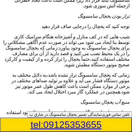
سامسونگ نباید قرار داد زیرا ممکن است باعث ایجاد خطراتی
ازجمله آتش سوزی شود.
تراز بودن یخچال سامسونگ
توجه کنید که یخچال را درجایی صاف قرار دهید
شیب هایی که در کف منازل و آشپزخانه هنگام سرامیک کاری
توسط بنا ایجاد می شود می تواند در صورت عدم آگاهی مشکلاتی را
برای یخچال سامسونگ به وجود بیاورد.زمانی که یخچال سامسونگ
را در یک محیط نصب می کنید و قصد دارید از آن برای مصارف
مختلف استفاده کنید،حتماً یخچال را تراز کرده و از کیفیت و کارکرد
صحیح موتور دستگاه مطمئن شوید.
زمانی که یخچال سامسونگ تراز نشده باشد،به دلایل مختلف به
موتور دستگاه فشار می آید و علاوه بر تولید صداهای مختلف در
برخی از موارد ممکن است باعث کاهش طول عمر موتور نیز
شود.همچنین در عملکرد گاز مبرد اختلال ایجاد می کند.
منبع آب یخچال سامسونگ
شما می توانید از دستگاه تصفیه برای منبع آب یخچال خود استفاده
تلفن تماس فوری
نمایندگی تعمیر یخچال سامسونگ در شارق ب
کنید
tel:09125353655
در دفترچه راهنمای یخچال سامسونگ قسمت ویژه ای به منبع آب