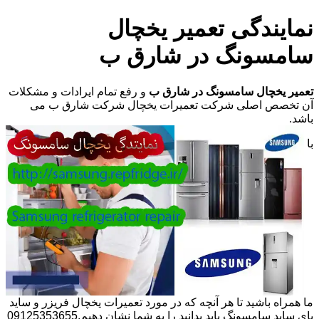
نمایندگی تعمیر یخچال
سامسونگ در شارق ب
تعمیر یخچال سامسونگ در شارق ب
و رفع تمام ایرادات و مشکلات
آن تخصص اصلی شرکت تعمیرات یخچال شرکت شارق ب می
باشد.
با
ما همراه باشید تا هر آنچه که در مورد تعمیرات یخچال فریزر و ساید
بای ساید سامسونگ باید بدانید را به شما نشان دهیم.09125353655