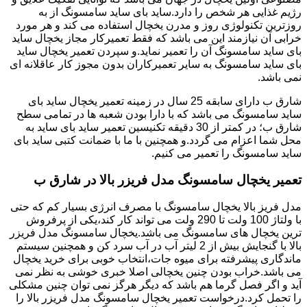
رژیم غذایی هر شخص را دارد.ساید بای ساید سامسونگ از به
روزترین تکنولوژی روز و مدرن یخچال استفاده می کند و هر مورد
خرابی آن نیازمند این می باشد که فقط تعمیرکار مجاز یخچال ساید
بای ساید سامسونگ آن را تعمیر نماید.و سپردن تعمیر یخچال ساید
بای ساید سامسونگ به سایر تعمیرکاران بدون مجوز کار عاقلانه ای
نمی باشد.
شارق ب دارای سابقه 25 سال در زمینه تعمیر یخچال ساید بای
ساید سامسونگ می باشد که با دارا بودن شعبه ها در تمامی سطح
شارق ب؛ در کمتر از 30 دقیقه تکنیسین تعمیر ساید بای ساید به
محل شما اعزام می گردد.و همچنین با ما با ضمانت کتبی ساید بای
ساید سامسونگ را تعمیر می کنیم.
تعمیر یخچال سامسونگ مدل فریزر بالا در شارق ب
مدل فریز بالا یخچال سامسونگ با مصرف انرژی بسیار کم که حتی
با ولتاژ 100 ولت تا 290 ولت می تواند کار کند،یکی از پرفروش
ترین یخچال های سامسونگ می باشد.یخچال سامسونگ مدل فریزر
بالا با گنجایش بیش از 2 لیتر آب در آب سرد کن و همچنین سیستم
ماندگاری پیشرفته برای میوه جات،انتخاب خوبی برای خرید یخچال
می باشد.خراب بودن چنین یخچالی اصلا خبری خوشی به نظر نمی
آید و اگر فصل گرما هم باشد که دیگر هرگز نمی توان چنین مشکلی
را تحمل کرد.درخواست تعمیر یخچال سامسونگ مدل فریزر بالا را