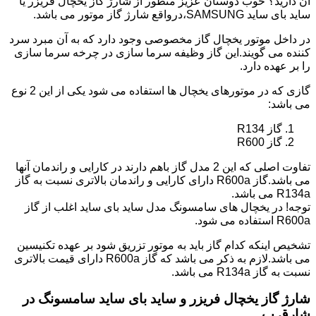
آن دارید؟ خوب دوستان عزیز منظور از شارژ گاز یخچال فریزر یا
ساید بای ساید SAMSUNG،درواقع شارژ گاز موتور می باشد.
در داخل موتور یخچال گاز مخصوصی وجود دارد که به آن مبرد سرد
کننده می گویند.این گاز وظیفه سرما سازی در چرخه سرما سازی
را بر عهده دارد.
گازی که در موتورهای یخچال ها استفاده می شود یکی از این 2 نوع
می باشد:
گاز R134
گاز R600
تفاوت اصلی که این 2 مدل گاز باهم دارند در کارایی و راندمان آنها
می باشد.گاز R600a دارای کارایی و راندمان بالاتری نسبت به گاز
R134a می باشد.
توجه! در یخچال های سامسونگ مدل ساید بای ساید اغلب از گاز
R600a استفاده می شود.
تشخیص اینکه کدام گاز باید به موتور تزریق شود بر عهده تکنیسین
می باشد.لازم به ذکر می باشد که گاز R600a دارای قیمت بالاتری
نسبت به گاز R134a می باشد.
شارژ گاز یخچال فریزر و ساید بای ساید سامسونگ در
شارق ب