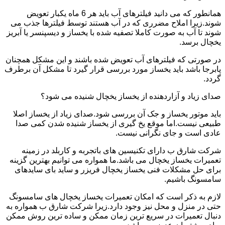
همانطور که می دانید فیلترهای آب باید هر 6 ماه یکبار تعویض
شوند.زیرا املاح مضرری که در آب هستند توسط فیلترها جذب می
شوند تا آب به صورت کاملا تصفیه شده با یخساز و دیسپنسر یا آبریز
یخچال برسد.
در صورتی که فیلترهای آب تعویض شده باشند و این مشکل همچنان
پابرجا باشد باید یخساز مورد بررسی قرار گیرد تا مشکل آن برطرف
گردد.
صدای زیاد و آزاردهنده از یخساز یخچال شنیده می شود؟
باید موتور یخساز و جک آن بررسی شود.صدای زیاد از یخساز اصلا
طبیعی نیست.اما موقع یخ گیری از یخساز شنیده شدن کمی صدا
عادی است و جای نگرانی نیست.
شرکت شارق ب دارای تکنیسین های باتجربه و کاربلد در زمینه
تعمیرات یخساز یخچال می باشد.ما همواره می توانیم بهترین گزینه
برای حل مشکلات فنی یخساز یخچال فریزر و ساید بای سایدهای
سامسونگ باشیم.
لازم به ذکر است که امکان تعمیرات یخساز یخچال های سامسونگ
حتی در منزل و محل نیز وجود دارد.زیرا شرکت شارق ب همواره به
دنبال تعمیرات در سریع ترین زمان ممکن و ساده ترین روش ممکن