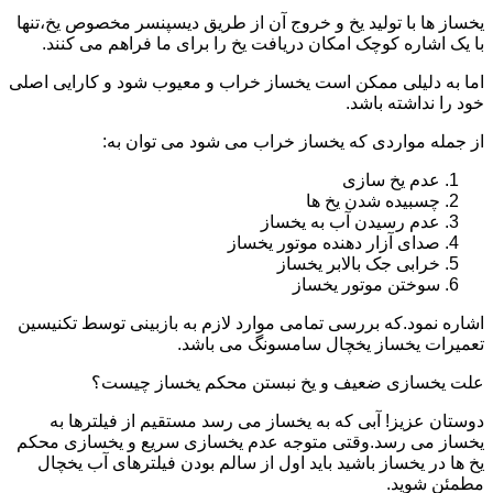
یخساز ها با تولید یخ و خروج آن از طریق دیسپنسر مخصوص یخ،تنها
با یک اشاره کوچک امکان دریافت یخ را برای ما فراهم می کنند.
اما به دلیلی ممکن است یخساز خراب و معیوب شود و کارایی اصلی
خود را نداشته باشد.
از جمله مواردی که یخساز خراب می شود می توان به:
عدم یخ سازی
چسبیده شدن یخ ها
عدم رسیدن آب به یخساز
صدای آزار دهنده موتور یخساز
خرابی جک بالابر یخساز
سوختن موتور یخساز
اشاره نمود.که بررسی تمامی موارد لازم به بازبینی توسط تکنیسین
تعمیرات یخساز یخچال سامسونگ می باشد.
علت یخسازی ضعیف و یخ نبستن محکم یخساز چیست؟
دوستان عزیز! آبی که به یخساز می رسد مستقیم از فیلترها به
یخساز می رسد.وقتی متوجه عدم یخسازی سریع و یخسازی محکم
یخ ها در یخساز باشید باید اول از سالم بودن فیلترهای آب یخچال
مطمئن شوید.