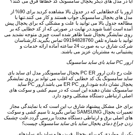
آیا در مدل های دیگر یخچال سامسونگ کد خطاها فرق می کنند؟
ارور یا کدخطاهایی که در جدول بالا مشاهده کردید برای 90% از
مدل های یخچال سامسونگ جواب هستند و کار می کنند.تنها با
مطالعه جدول بالا می توانید با علت و مشکلی که برای یخچال پیش
آمده است آشنا شوید.در نهایت در صورتی که از کد خطایی که بر
روی نمایشگر یخچال شما ظاهر شده است چیزی متوجه نشدید می
توانید با شماره تلفن 09194828760 تماس بگیرید.کارشناسان
شرکت شارق ب به صورت 24 ساعته آماده ارائه خدمات و
پشتیبانی به مشتریان عزیز می باشند.
ارور PC ساید بای ساید سامسونگ
علت رخ دادن ارور PC ER یخچال سامسونگدر مدل ای ساید بای
ساید سامسونگ یک کد خطایی که اغلب می تواند بر روی نمایشگر
یخچال نشان داده شود،ارور ER PC می باشد.ارور PC ساید
سامسونگ نشان دهنده این است که در سیم کشی و سوکت های
اصلی ارتباطی دستگاه مشکلی وجود دارد.
برای حل مشکل پیشنهاد شارق ب این است که با نمایندگی مجاز
تعمیرات یخچال SAMSUNG تماس بگیرید تا سیم کشی و سوکت
های اصلی برق و ارتباطی دستگاه مجددا بررسی گردد.
علت چشمک
زدن چراغ دمای یخچال ساید بای ساید سامسونگ چیست؟
یکی از مواردی که برای یخچال فریزرها و ساید بای سایدهای