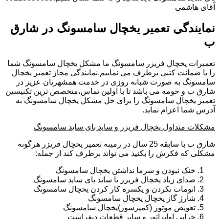
آقای هاشمی
نمایندگی تعمیر یخچال سامسونگ در شارق
ب
تعمیرات یخچال فریزر سامسونگ ما مشکل یخچال سامسونگ شما
را با ضمانت کتبی برطرف می نماییم.نمایندگی مجاز تعمیر یخچال
سامسونگ به صورت شبانه روزی در خدمت همشهریان عزیز در
شارق ب و حومه می باشد تا با اولین تماس،متخصص ترین تکنیسین
تعمیر یخچال سامسونگ را برای حل مشکل یخچال سامسونگ به
آدرس شما اعزام نماید.
مشکلات متداول یخچال فریزر و ساید بای ساید سامسونگ
شارق ب با سابقه 25 سال در زمینه تعمیر یخچال فریزر هرگونه
مشکلی که فکرش را بکنید می تواند برطرف کند از جمله:
خنک نبودن و سرما نداشتن یخچال سامسونگ
صدای زیاد یخچال فریزر یا ساید بای ساید سامسونگ
اتومات نکردن و یکسره کار کردن یخچال سامسونگ
شارژ گاز یخچال یخچال سامسونگ
تعویض موتور (کمپرسور)یخچال سامسونگ
خرابی اواپراتور و سایر قطعات دیفراست