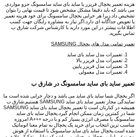
هزینه تعمیر یخچال فریزر یا ساید بای ساید سامسونگ جزو مواردی
می باشد که باید دقیقا مشکل مشخص شود تا قیمت نهایی را بتوان
تشخیص داد.زیرا هر خرابی یخچال سامسونگ برای خود هزینه تعمیر
یا تعویض جداگانه ای دارد.اگر نیاز به مشاوره رایگان جهت کسب
اطلاعات بیشتر در این مورد دارید با کارشناس شرکت شارق ب
تماس بگیرید.
تعمیر تمامی مدل های یخچال SAMSUNG
تعمیرات مدل ساید بای ساید
تعمیرات مدل فریزر بالا
تعمیرات مدل فریزر پایین
تعمیرات مدل معمولی
تعمیر ساید بای ساید سامسونگ در شارق ب
اگر یخچال شما ساید بای ساید می باشد و دچار خرابی شده است ما
نمایندگی مجاز تعمیر ساید بای ساید SAMSUNG هستیم.شارق ب
همیشه در کنارتان است تا تعمیر یخچال ساید بای ساید SAMSUNG
شما در کمترین زمان ممکن انجام گیرد.یخچال ساید بای ساید
سامسونگ با مصرف انرژی بسیار کم و با درجه +++A امروزه
مناسب ترین انتخاب برای خرید یک یخچال به تمام معنا اتوماتیک
شده است.یخچال ساید بای ساید سامسونگ با استفاده از هوش
مصنوعی اولین یخچال در جهان می باشد که توانایی تفکیک علایق و