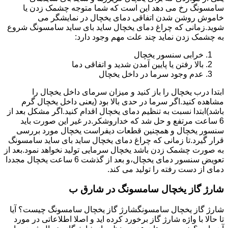
سامسونگ رخ می دهد این است که شما متوجه چشمک زدن یا
خاموش روشن شدن اتفاقی دمای یخچال در نمایشگر می
شوید.زمانی که چراغ دمای یخچال ساید بای ساید سامسونگ شروع
به چشمک زدن نماید چند علت مهم وجود دارد:
خرابی سنسور یخچال
بالا رفتن یا پایین آمدن شدید و اتفاقی دما
عدم وجود سرما در داخل یخچال
ابتدا درب یخچال را باز کنید و میزان سرمای داخل یخچال را
مشاهده کنید.اگر سرما در حدی بالا بود (یعنی داخل یخچال گرم
باشد)ابتدا نسبت به تنظیم دمای یخچال اقدام کنید.اگر مشکل بعد از
6 ساعت مرتفع و حل شد که خداروشکر.در غیر این صورت باید
سنسور یخچال و همچنین قطعات دیفراست یخچال مورد بررسی
قرار گیرد.تا زمانی که چراغ دمای یخچال ساید بای ساید سامسونگ
به صورت چشمک زدن باشد یخچال سرمایی تولید نخواهد نمود.بعد از
تعویض سنسور دمای یخچال،و بعد از گذشت 6 ساعت یخچال مجددا
دمای از دست رفته را تولید می کند.
شارژ گاز یخچال سامسونگ در شارق ب
شارژ گاز یخچال سامسونگشارژ گاز یخچال سامسونگ چیست؟ آیا
تا حالا با واژه شارژ گاز برخورد کرده اید و اصلا اطلاعاتی در مورد