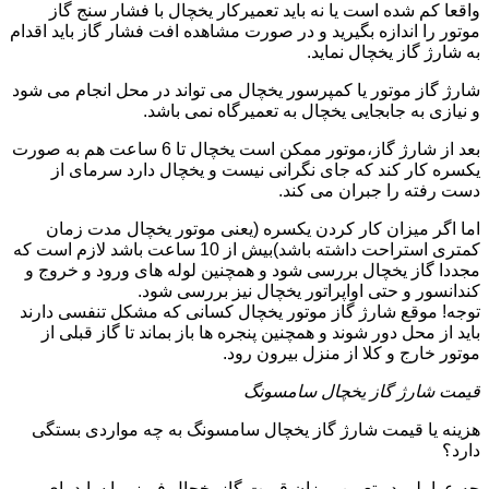
واقعا کم شده است یا نه باید تعمیرکار یخچال با فشار سنج گاز
موتور را اندازه بگیرید و در صورت مشاهده افت فشار گاز باید اقدام
به شارژ گاز یخچال نماید.
شارژ گاز موتور یا کمپرسور یخچال می تواند در محل انجام می شود
و نیازی به جابجایی یخچال به تعمیرگاه نمی باشد.
بعد از شارژ گاز،موتور ممکن است یخچال تا 6 ساعت هم به صورت
یکسره کار کند که جای نگرانی نیست و یخچال دارد سرمای از
دست رفته را جبران می کند.
اما اگر میزان کار کردن یکسره (یعنی موتور یخچال مدت زمان
کمتری استراحت داشته باشد)بیش از 10 ساعت باشد لازم است که
مجددا گاز یخچال بررسی شود و همچنین لوله های ورود و خروج و
کندانسور و حتی اواپراتور یخچال نیز بررسی شود.
توجه! موقع شارژ گاز موتور یخچال کسانی که مشکل تنفسی دارند
باید از محل دور شوند و همچنین پنجره ها باز بماند تا گاز قبلی از
موتور خارج و کلا از منزل بیرون رود.
قیمت شارژ گاز یخچال سامسونگ
هزینه یا قیمت شارژ گاز یخچال سامسونگ به چه مواردی بستگی
دارد؟
چه عواملی در تعیین میزان قیمت گاز یخچال فریزر یا ساید بای