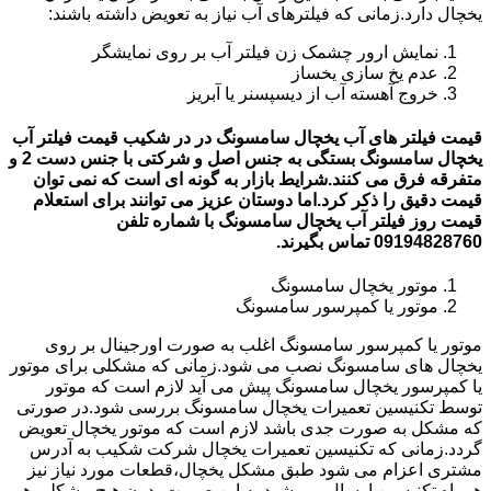
یخچال دارد.زمانی که فیلترهای آب نیاز به تعویض داشته باشند:
نمایش ارور چشمک زن فیلتر آب بر روی نمایشگر
عدم یخ سازی یخساز
خروج آهسته آب از دیسپسنر یا آبریز
قیمت فیلتر های آب یخچال سامسونگ در در شکیب قیمت فیلتر آب
یخچال سامسونگ بستگی به جنس اصل و شرکتی با جنس دست 2 و
متفرقه فرق می کنند.شرایط بازار به گونه ای است که نمی توان
قیمت دقیق را ذکر کرد.اما دوستان عزیز می توانند برای استعلام
قیمت روز فیلتر آب یخچال سامسونگ با شماره تلفن
09194828760 تماس بگیرند.
موتور یخچال سامسونگ
موتور یا کمپرسور سامسونگ
موتور یا کمپرسور سامسونگ اغلب به صورت اورجینال بر روی
یخچال های سامسونگ نصب می شود.زمانی که مشکلی برای موتور
یا کمپرسور یخچال سامسونگ پیش می آید لازم است که موتور
توسط تکنیسین تعمیرات یخچال سامسونگ بررسی شود.در صورتی
که مشکل به صورت جدی باشد لازم است که موتور یخچال تعویض
گردد.زمانی که تکنیسین تعمیرات یخچال شرکت شکیب به آدرس
مشتری اعزام می شود طبق مشکل یخچال،قطعات مورد نیاز نیز
همراه تکنیسین ارسال می شود.به این صورت بدون هیچ مشکلی هم