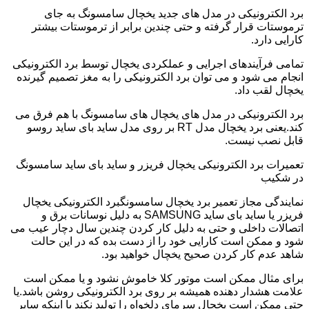
برد الکترونیکی در مدل های جدید یخچال سامسونگ به جای
ترموستات قرار گرفته و حتی چندین برابر از ترموستات بیشتر
کارایی دارد.
تمامی فرآیندهای اجرایی و عملکردی یخچال توسط برد الکترونیکی
انجام می شود و می توان برد الکترونیکی را به مغز تصمیم گیرنده
یخچال لقب داد.
برد الکترونیکی در مدل های یخچال های سامسونگ با هم فرق می
کند.یعنی برد یخچال مدل RT بر روی مدل ساید بای ساید روسو
قابل نصب نیست.
تعمیرات برد الکترونیکی یخچال فریزر و ساید بای ساید سامسونگ
در شکیب
نمایندگی مجاز تعمیر برد یخچال سامسونگبرد الکترونیکی یخچال
فریزر یا ساید بای ساید SAMSUNG به دلیل نوسانات برق و
اتصالات داخلی و حتی به دلیل کار کردن چندین سال دچار عیب می
شود و ممکن است کارایی خود را از دست بده که در این حالت
شاهد عدم کار کردن صحیح یخچال خواهید بود.
برای مثال ممکن است موتور کلا خاموش نشود و یا ممکن است
علامت هشدار دهنده همیشه بر روی برد الکترونیکی روشن باشد.یا
حتی ممکن است یخچال سرمای دلخواه را تولید نکند با اینکه سایر