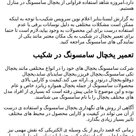
دارد،امروزه شاهد استفاده فراوانی از یخچال سامسونگ در منازل
هستیم.
به گزارش ایسنا،بنابر اعلام نوین سرویس شکیب،با توجه به اینکه
ممکن است مشکلات مختلفی به دلیل نوسانات برقی یا عدم
استفاده درست برای این محصولات به وجود بیاید،لازم است تا حتما
برای تعمیر یخچال در شکیب به یک مکان معتبر مانند یکی از
نمایندگی های سامسونگ مراجعه کنید.
تعمیر یخچال سامسونگ در شکیب
شرکت سامسونگ یخچال های خود را در انواع مختلفی مانند یخچال
تکی سامسونگ،یخچال فریزر،یخچال سایدبای ساید،یخچال
دوقلو،یخچال درتودر و...ارائه می کند.کیفیت و کارایی بالای
محصولات سامسونگ از جمله یخچال همواره زبانزد خاص و عام
بوده و این موضوع تا جایی پیش رفته است که بسیاری از افراد مدل
های مختلف یخچال را با نام سامسونگ می شناسند.
آگاهی از روش های نگهداری یخچال سامسونگ و استفاده ی درست
از آن می تواند در کیفیت و کارایی محصول در محیط های مختلف
تاثیر بسیار زیادی بگذارد.
زمانی که قصد داریم از یک وسیله ی الکتریکی که نقش مهمی نیز
در خانه ایفا می کند استفاده کنیم،حتما باید تمامی اصول ایمنی را