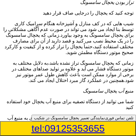
تراز بودن یخچال سامسونگ
توجه کنید که یخچال را درجایی صاف قرار دهید
شیب هایی که در کف منازل و آشپزخانه هنگام سرامیک کاری
توسط بنا ایجاد می شود می تواند در صورت عدم آگاهی مشکلاتی را
برای یخچال سامسونگ به وجود بیاورد.زمانی که یخچال سامسونگ
را در یک محیط نصب می کنید و قصد دارید از آن برای مصارف
مختلف استفاده کنید،حتماً یخچال را تراز کرده و از کیفیت و کارکرد
صحیح موتور دستگاه مطمئن شوید.
زمانی که یخچال سامسونگ تراز نشده باشد،به دلایل مختلف به
موتور دستگاه فشار می آید و علاوه بر تولید صداهای مختلف در
برخی از موارد ممکن است باعث کاهش طول عمر موتور نیز
شود.همچنین در عملکرد گاز مبرد اختلال ایجاد می کند.
منبع آب یخچال سامسونگ
شما می توانید از دستگاه تصفیه برای منبع آب یخچال خود استفاده
کنید
در دفترچه راهنمای یخچال سامسونگ قسمت ویژه ای به منبع آب
تلفن تماس فوری
نمایندگی تعمیر یخچال سامسونگ در شکیب
آن و راهنمایی لازم در زمینه نصب و استفاده از آن اختصاص داده
tel:09125353655
شده است.برخی از مدل های یخچال سامسونگ دارای منبع آبریز
بوده و آبی خنک را به شما تحویل می دهند.برخی دیگر نیز آب را به