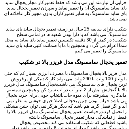
خرابی آن نیازمند این می باشد که فقط تعمیرکار مجاز یخچال ساید
بای ساید سامسونگ آن را تعمیر نماید.و سپردن تعمیر یخچال ساید
بای ساید سامسونگ به سایر تعمیرکاران بدون مجوز کار عاقلانه ای
نمی باشد.
شکیب دارای سابقه 25 سال در زمینه تعمیر یخچال ساید بای ساید
سامسونگ می باشد که با دارا بودن شعبه ها در تمامی سطح
شکیب؛ در کمتر از 30 دقیقه تکنیسین تعمیر ساید بای ساید به محل
شما اعزام می گردد.و همچنین با ما با ضمانت کتبی ساید بای ساید
سامسونگ را تعمیر می کنیم.
تعمیر یخچال سامسونگ مدل فریزر بالا در شکیب
مدل فریز بالا یخچال سامسونگ با مصرف انرژی بسیار کم که حتی
با ولتاژ 100 ولت تا 290 ولت می تواند کار کند،یکی از پرفروش
ترین یخچال های سامسونگ می باشد.یخچال سامسونگ مدل فریزر
بالا با گنجایش بیش از 2 لیتر آب در آب سرد کن و همچنین سیستم
ماندگاری پیشرفته برای میوه جات،انتخاب خوبی برای خرید یخچال
می باشد.خراب بودن چنین یخچالی اصلا خبری خوشی به نظر نمی
آید و اگر فصل گرما هم باشد که دیگر هرگز نمی توان چنین مشکلی
را تحمل کرد.درخواست تعمیر یخچال سامسونگ مدل فریزر بالا را
فقط از نمایندگی مجاز تعمیر یخچال سامسونگ داشته
باشید.قطعاتی که شکیب استفاده می کند مخصوص یخچال
سامسونگ می باشد که دارای ضمانت 6 ماهه نیز می باشد.تمام