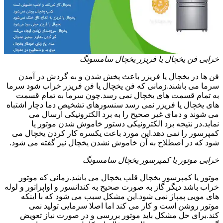
خرابی فن یخچال یا فریزر یخچال سامسونگ
فن ها در یخچال یا فریزر باعث پخش شدن و به گردش در آمدن
سرما می باشند.زمانی که فن یخچال یا فن فریزر خراب شود سرما
به تمام قسمت های یخچال نمی رسد.چون سرما به تمام قسمت
های یخچال یا فریزر نمی رسد سنسورهای تشخیص دما دچار اشتباه
می شوند و دمای غیر صحیح را به برد الکترونیکی ارسال می
نماید.در نتیجه برد الکترونیکی دستور خاموش شدن موتور یا
کمپرسور را نمی دهد.این مورد باعث یکسره کار کردن یخچال می
شود که در اصطلاح به آن خاموش نشدن یخچال نیز گفته می شود.
خرابی موتور یا کمپرسور یخچال سامسونگ
موتور یا کمپرسور یخچال قلب یخچال می باشد.زمانی که موتور
خراب باشد دیگر گاز به صورت صحیح به کندانسور و اواپراتور و لوله
های مویی پمپاژ نمی شود.این مشکل سبب می شود که با اینکه
موتور روشن است و کار می کند اما اصلا سرمایی تولید نمی
کند.برای حل مشکل باید موتور بررسی و در صورت نیاز تعویض