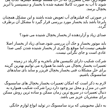
شوند تا آب به صورت کاملا تصفیه شده با یخساز و دیسپنسر یا آبریز
یخچال برسد.
در صورتی که فیلترهای آب تعویض شده باشند و این مشکل همچنان
پابرجا باشد باید یخساز مورد بررسی قرار گیرد تا مشکل آن برطرف
گردد.
صدای زیاد و آزاردهنده از یخساز یخچال شنیده می شود؟
باید موتور یخساز و جک آن بررسی شود.صدای زیاد از یخساز اصلا
طبیعی نیست.اما موقع یخ گیری از یخساز شنیده شدن کمی صدا
عادی است و جای نگرانی نیست.
شرکت شکیب دارای تکنیسین های باتجربه و کاربلد در زمینه
تعمیرات یخساز یخچال می باشد.ما همواره می توانیم بهترین گزینه
برای حل مشکلات فنی یخساز یخچال فریزر و ساید بای سایدهای
سامسونگ باشیم.
لازم به ذکر است که امکان تعمیرات یخساز یخچال های سامسونگ
حتی در منزل و محل نیز وجود دارد.زیرا شرکت شکیب همواره به
دنبال تعمیرات در سریع ترین زمان ممکن و ساده ترین روش ممکن
برای مشتریان عزیز می باشد.
به دلیل محبوبیتی که برند سامسونگ در تولید انواع لوازم خانگی