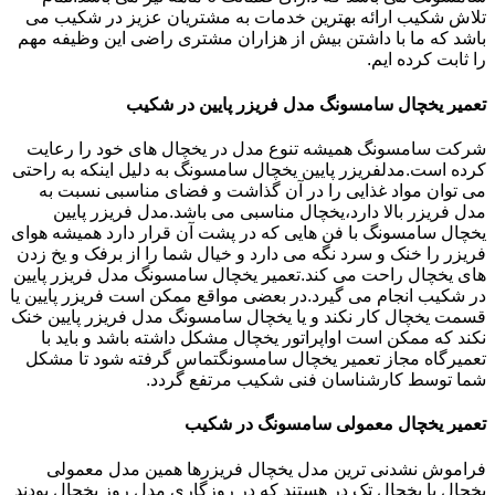
تلاش شکیب ارائه بهترین خدمات به مشتریان عزیز در شکیب می
باشد که ما با داشتن بیش از هزاران مشتری راضی این وظیفه مهم
را ثابت کرده ایم.
تعمیر یخچال سامسونگ مدل فریزر پایین در شکیب
شرکت سامسونگ همیشه تنوع مدل در یخچال های خود را رعایت
کرده است.مدلفریزر پایین یخچال سامسونگ به دلیل اینکه به راحتی
می توان مواد غذایی را در آن گذاشت و فضای مناسبی نسبت به
مدل فریزر بالا دارد،یخچال مناسبی می باشد.مدل فریزر پایین
یخچال سامسونگ با فن هایی که در پشت آن قرار دارد همیشه هوای
فریزر را خنک و سرد نگه می دارد و خیال شما را از برفک و یخ زدن
های یخچال راحت می کند.تعمیر یخچال سامسونگ مدل فریزر پایین
در شکیب انجام می گیرد.در بعضی مواقع ممکن است فریزر پایین یا
قسمت یخچال کار نکند و یا یخچال سامسونگ مدل فریزر پایین خنک
نکند که ممکن است اواپراتور یخچال مشکل داشته باشد و باید با
تعمیرگاه مجاز تعمیر یخچال سامسونگتماس گرفته شود تا مشکل
شما توسط کارشناسان فنی شکیب مرتفع گردد.
تعمیر یخچال معمولی سامسونگ در شکیب
فراموش نشدنی ترین مدل یخچال فریزرها همین مدل معمولی
یخچال یا یخچال تک در هستند که در روزگاری مدل روز یخچال بودند