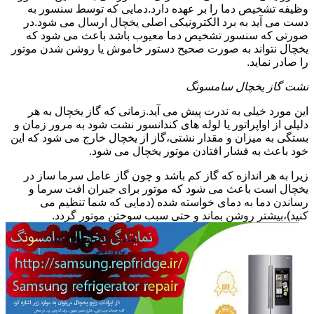
وظیفه تشخیص دما را بر عهده دارد.دمایی که توسط سنسور به
دست می آید به برد الکترونیکی اصلی یخچال ارسال می شود.در
صورتی که سنسور تشخیص دما معیوب باشد باعث می شود که
یخچال نتواند به صورت صحیح دستور خاموش یا روشن شدن موتور
را صادر نماید.
نشت گاز یخچال سامسونگ
این مورد خیلی به ندرت پیش می آید.زمانی که گاز یخچال به هر
دلیلی از اواپراتور یا لوله های کندانسور نشت شود به مرور زمان و
بستگی به میزان و مقدار نشتی،گاز از یخچال خارج می شود که این
خود باعث به فشار افتادن موتور یخچال می شود.
زیرا به هر اندازه که گاز کم باشد و چون گاز عامل سرما ساز در
یخچال است باعث می شود که موتور برای جبران افت سرما و
رساندن دما به دمای خواسته شده (دمایی که شما تنظیم می
کنید)،بیشتر روشن بماند و حتی سبب سوختن موتور گردد.