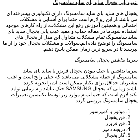
عیب یابی یخچال ساید بای ساید سامسونگ
یخچال های ساید بای ساید سامسونگ دارای تکنولوژی پیشرفته ای
می باشند.از این رو لازم است حتما برای آشنایی با مشکلات
احتمالی و همچنین آموزش رفع این مشکلات،از راه کارهای موجود
استفاده شود.ما در مقاله جذاب و مفید عیب یابی یخچال ساید بای
ساید سامسونگ تمام مشکلات متداول این مدل از یخچال های
سامسونگ را توضیح داده ایم.سوالات و مشکلات یخچال خود را از ما
بپرسید تا در سریع ترین زمان ممکن پاسخ دهیم.
سرما نداشتن یخچال سامسونگ
سرما نداشتن یا خنک نبودن یخچال فریزر یا ساید بای ساید
سامسونگ از جمله مشکلاتی می باشد که خیلی رایج است و اغلب
مشتریان حداقل برای یکبار ممکن است آن را تجربه کرده
باشند.زمانی که یخچال SAMSUNG خنک نباشد و سرمایی تولید
نکند لازم است که حتما تمام موارد زیر توسط تکنیسین تعمیرات
یخچال سامسونگ بررسی گردد:
موتور یا کمپرسور
فن یخچال
فن فریزر
دریچه دمپر
گاز یخچال