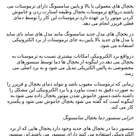
یخچال های معمولی یا بالا و پایین سامسونگ دارای ترموستات می
باشند.درواقع ترموستات یخچال وظیفه استارت زدن و خاموش
کردن موتور را بر عهده دارد.ترموستات این کار را توسط دمای
فعلی فریزر انجام می دهد.
در یخچال های مدل جدید سامسونگ مانند مدل های ساید بای ساید
یا مدل های جدید بالا پایین،به جای ترموستات از برد الکترونیکی
استفاده می شود.
درواقع برد الکترونیکی امکانات بیشتری نسبت به ترموستات به
یخچال می دهد.در اینگونه از یخچال ها دما توسط سنسورهای
مخصوصی به پالس الکتریکی تبدیل می شود و به برد اصلی می
رسد.
زمانی که ترموستات معیوب باشد و نتواند دمای یخچال و فریزر را
به صورت دقیق به دست بیاورد و یا برد الکترونیکی این مشکل را
داشته باشد،دستور خاموش شدن موتور یخچال داده نمی شود.به
اینگونه است که گفته می شود یخچال خاموش نمی شود و یکسره
کار می کند.
خرابی سنسور دما یخچال سامسونگ
سنسور دما در یخچال های جدید وجود دارد.یخچال هایی که از برد
الکترونیکی استفاده می کنند دارای سنسور می باشند.این سنسور