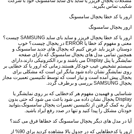
مشکلات یخچال فریزر یا ساید بای ساید سامسونگ خود با شرکت
شکیب تماس بگیرید.
ارور یا کد خطا یخچال سامسونگ
ارور یخچال سامسونگ
ارور یا کد خطا یخچال فریزر و ساید بای ساید SAMSUNG چیست؟
معنی و مفهوم کد خطا یا ERROR در یخچال چیست؟ خوب
دوستان عزیز باید عرض کنیم که یخچال های جدید سامسونگ و
همچنین تمامی مدل های یخچال سامسونگ که دارای صفحه
نمایشگر یا پنل Display می باشند و برد الکترونیکی دارند،دارای
سیستم تشخیص عیب خودکار هستند.زمانی که ارور یا کد خطایی بر
روی نمایشگر نشان داده شود بیانگر این است که مشکلی برای
یخچال پیش آمده است و نیاز است که توسط تکنیسین تعمیرت مجاز
یخچال SAMSUNG بررسی و برطرف گردد.
شناسایی و فهمیدن مفهوم هر کدخطایی که بر روی نمایشگر یا
Display یخچال نشان داده می شود باعث می شود که حتی بدون
نیاز به کمک گرفتن از تکنیسین تعمیرات یخچال سامسونگ،بتوانید
خودتان مشکل را پیدا کنید و تنها در صدد رفع ایراد باشید.
آیا در مدل های دیگر یخچال سامسونگ کد خطاها فرق می کنند؟
ارور یا کدخطاهایی که در جدول بالا مشاهده کردید برای 90% از