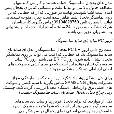
مدل های یخچال سامسونگ جواب هستند و کار می کنند.تنها با
مطالعه جدول بالا می توانید با علت و مشکلی که برای یخچال پیش
آمده است آشنا شوید.در نهایت در صورتی که از کد خطایی که بر
روی نمایشگر یخچال شما ظاهر شده است چیزی متوجه نشدید می
توانید با شماره تلفن 09194828760 تماس بگیرید.کارشناسان
شرکت شکیب به صورت 24 ساعته آماده ارائه خدمات و پشتیبانی
به مشتریان عزیز می باشند.
ارور PC ساید بای ساید سامسونگ
علت رخ دادن ارور PC ER یخچال سامسونگدر مدل ای ساید بای
ساید سامسونگ یک کد خطایی که اغلب می تواند بر روی نمایشگر
یخچال نشان داده شود،ارور ER PC می باشد.ارور PC ساید
سامسونگ نشان دهنده این است که در سیم کشی و سوکت های
اصلی ارتباطی دستگاه مشکلی وجود دارد.
برای حل مشکل پیشنهاد شکیب این است که با نمایندگی مجاز
تعمیرات یخچال SAMSUNG تماس بگیرید تا سیم کشی و سوکت
های اصلی برق و ارتباطی دستگاه مجددا بررسی گردد.
علت چشمک
زدن چراغ دمای یخچال ساید بای ساید سامسونگ چیست؟
یکی از مواردی که برای یخچال فریزرها و ساید بای سایدهای
سامسونگ رخ می دهد این است که شما متوجه چشمک زدن یا
خاموش روشن شدن اتفاقی دمای یخچال در نمایشگر می