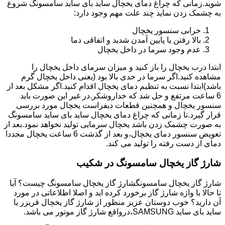
شوید.زمانی که چراغ دمای یخچال ساید بای ساید سامسونگ شروع
به چشمک زدن نماید چند علت مهم وجود دارد:
خرابی سنسور یخچال
بالا رفتن یا پایین آمدن شدید و اتفاقی دما
عدم وجود سرما در داخل یخچال
ابتدا درب یخچال را باز کنید و میزان سرمای داخل یخچال را
مشاهده کنید.اگر سرما در حدی بالا بود (یعنی داخل یخچال گرم
باشد)ابتدا نسبت به تنظیم دمای یخچال اقدام کنید.اگر مشکل بعد از
6 ساعت مرتفع و حل شد که خداروشکر.در غیر این صورت باید
سنسور یخچال و همچنین قطعات دیفراست یخچال مورد بررسی
قرار گیرد.تا زمانی که چراغ دمای یخچال ساید بای ساید سامسونگ
به صورت چشمک زدن باشد یخچال سرمایی تولید نخواهد نمود.بعد از
تعویض سنسور دمای یخچال،و بعد از گذشت 6 ساعت یخچال مجددا
دمای از دست رفته را تولید می کند.
شارژ گاز یخچال سامسونگ در شکیب
شارژ گاز یخچال سامسونگشارژ گاز یخچال سامسونگ چیست؟ آیا
تا حالا با واژه شارژ گاز برخورد کرده اید و اصلا اطلاعاتی در مورد
آن دارید؟ خوب دوستان عزیز منظور از شارژ گاز یخچال فریزر یا
ساید بای ساید SAMSUNG،درواقع شارژ گاز موتور می باشد.