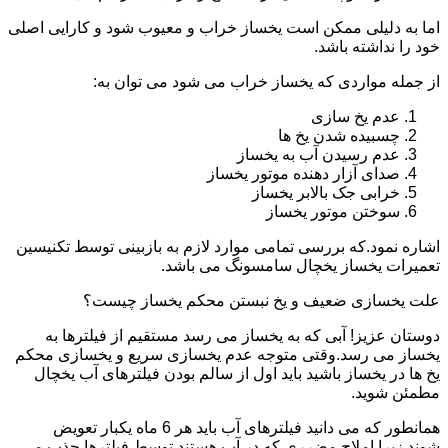
اما به دلیلی ممکن است یخساز خراب و معیوب شود و کارایی اصلی
خود را نداشته باشد.
از جمله مواردی که یخساز خراب می شود می توان به:
عدم یخ سازی
چسبیده شدن یخ ها
عدم رسیدن آب به یخساز
صدای آزار دهنده موتور یخساز
خرابی جک بالابر یخساز
سوختن موتور یخساز
اشاره نمود.که بررسی تمامی موارد لازم به بازبینی توسط تکنیسین
تعمیرات یخساز یخچال سامسونگ می باشد.
علت یخسازی ضعیف و یخ نبستن محکم یخساز چیست؟
دوستان عزیز! آبی که به یخساز می رسد مستقیم از فیلترها به
یخساز می رسد.وقتی متوجه عدم یخسازی سریع و یخسازی محکم
یخ ها در یخساز باشید باید اول از سالم بودن فیلترهای آب یخچال
مطمئن شوید.
همانطور که می دانید فیلترهای آب باید هر 6 ماه یکبار تعویض
شوند.زیرا املاح مضرری که در آب هستند توسط فیلترها جذب می