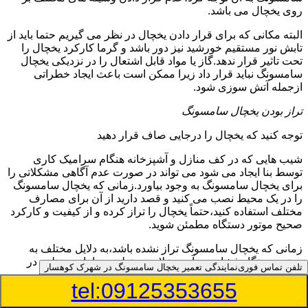
روی یخچال می باشد.
البته مکانی که برای قرار دادن یخچال در نظر می گیریم حتما باید از
تابش نور مستقیم خورشید نیز دور باشد و گرما کارکرد یخچال را
تحت تاثیر قرار ندهد.گاز یا مواد قابل اشتعال را در نزدیکی یخچال
سامسونگ نباید قرار داد زیرا ممکن است باعث ایجاد خطراتی
ازجمله آتش سوزی شود.
تراز بودن یخچال سامسونگ
توجه کنید که یخچال را درجایی صاف قرار دهید
شیب هایی که در کف منازل و آشپزخانه هنگام سرامیک کاری
توسط بنا ایجاد می شود می تواند در صورت عدم آگاهی مشکلاتی را
برای یخچال سامسونگ به وجود بیاورد.زمانی که یخچال سامسونگ
را در یک محیط نصب می کنید و قصد دارید از آن برای مصارف
مختلف استفاده کنید،حتماً یخچال را تراز کرده و از کیفیت و کارکرد
صحیح موتور دستگاه مطمئن شوید.
زمانی که یخچال سامسونگ تراز نشده باشد،به دلایل مختلف به
موتور دستگاه فشار می آید و علاوه بر تولید صداهای مختلف در
تلفن تماس فوری
نمایندگی تعمیر یخچال سامسونگ در شهرک کوهسار
برخی از موارد ممکن است باعث کاهش طول عمر موتور نیز
tel:09125353655
شود.همچنین در عملکرد گاز مبرد اختلال ایجاد می کند.