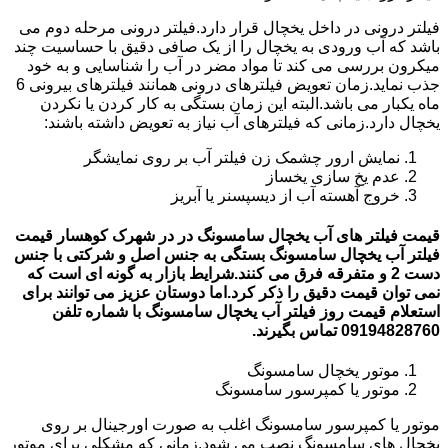
فیلتر درونی در داخل یخچال قرار دارد.فیلتر درونی مرحله دوم می
باشد که آب ورودی به یخچال را از یک صافی دقیق با حساسیت چند
میکرون بررسی می کند تا مواد مضر در آب را شناسایی و به خود
جذب نماید.زمان تعویض فیلترهای درونی همانند فیلترهای بیرونی 6
ماه یکبار می باشد.البته این زمان بستگی به کار کردن یا نکردن
یخچال دارد.زمانی که فیلترهای آب نیاز به تعویض داشته باشند:
نمایش ارور چشمک زن فیلتر آب بر روی نمایشگر
عدم یخ سازی یخساز
خروج آهسته آب از دیسپسنر یا آبریز
قیمت فیلتر های آب یخچال سامسونگ در در شهرک کوهسار قیمت
فیلتر آب یخچال سامسونگ بستگی به جنس اصل و شرکتی با جنس
دست 2 و متفرقه فرق می کنند.شرایط بازار به گونه ای است که
نمی توان قیمت دقیق را ذکر کرد.اما دوستان عزیز می توانند برای
استعلام قیمت روز فیلتر آب یخچال سامسونگ با شماره تلفن
09194828760 تماس بگیرند.
موتور یخچال سامسونگ
موتور یا کمپرسور سامسونگ
موتور یا کمپرسور سامسونگ اغلب به صورت اورجینال بر روی
یخچال های سامسونگ نصب می شود.زمانی که مشکلی برای موتور