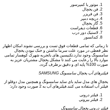
موتور یا کمپرسور
فن یخچال
فن فریزر
دریچه دمپر
گاز یخچال
قطعات دیفراست
لاستیک دور درب
کندانسور
تا زمانی که تمامی قطعات فوق تست و بررسی نشوند امکان اظهار
نظر قعطی در مورد علت سرما نداشتن و خنک نبودن یخچال
سامسونگ وجود ندارد.تکنیسین های باتجربه شهرک کوهسار تمامی
موارد بالا را رعایت می کنند تا مشکل یخچال مشتریان عزیز به
صورت 100% پایه ای و دقیق برطرف گردد.
فیلترهای آب یخچال سامسونگ SAMSUNG
یخچال های مدل ساید بای ساید سامسونگ و همچنین مدل دوقلو از
فیلتر آب استفاده می کنند.فیلترهای آب به 2 صورت وجود دارد:
فیلتر درونی
فیلتر بیرونی
فیلتر درونی یخچال سامسونگ