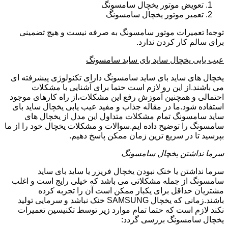
تعویض موتور یخچال سامسونگ
تعمیر موتور یخچال سامسونگ
توجه! تعمیرات موتور سامسونگ به صرفه نیست و هیچ تضمینی
برای سالم کار کردن ندارد.
عیب یابی یخچال ساید بای ساید سامسونگ
یخچال های ساید بای ساید سامسونگ دارای تکنولوژی پیشرفته ای
می باشند.از این رو لازم است حتما برای آشنایی با مشکلات
احتمالی و همچنین آموزش رفع این مشکلات،از راه کارهای موجود
استفاده شود.ما در مقاله جذاب و مفید عیب یابی یخچال ساید بای
ساید سامسونگ تمام مشکلات متداول این مدل از یخچال های
سامسونگ را توضیح داده ایم.سوالات و مشکلات یخچال خود را از ما
بپرسید تا در سریع ترین زمان ممکن پاسخ دهیم.
سرما نداشتن یخچال سامسونگ
سرما نداشتن یا خنک نبودن یخچال فریزر یا ساید بای ساید
سامسونگ از جمله مشکلاتی می باشد که خیلی رایج است و اغلب
مشتریان حداقل برای یکبار ممکن است آن را تجربه کرده
باشند.زمانی که یخچال SAMSUNG خنک نباشد و سرمایی تولید
نکند لازم است که حتما تمام موارد زیر توسط تکنیسین تعمیرات
یخچال سامسونگ بررسی گردد: