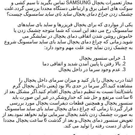
مجاز تعمیرات یخچال SAMSUNG تماس بگیرید تا سیم کشی و
سوکت های اصلی برق و ارتباطی دستگاه مجددا بررسی گردد.
علت
چشمک زدن چراغ دمای یخچال ساید بای ساید سامسونگ چیست؟
یکی از مواردی که برای یخچال فریزرها و ساید بای سایدهای
سامسونگ رخ می دهد این است که شما متوجه چشمک زدن یا
خاموش روشن شدن اتفاقی دمای یخچال در نمایشگر می
شوید.زمانی که چراغ دمای یخچال ساید بای ساید سامسونگ شروع
به چشمک زدن نماید چند علت مهم وجود دارد:
خرابی سنسور یخچال
بالا رفتن یا پایین آمدن شدید و اتفاقی دما
عدم وجود سرما در داخل یخچال
ابتدا درب یخچال را باز کنید و میزان سرمای داخل یخچال را
مشاهده کنید.اگر سرما در حدی بالا بود (یعنی داخل یخچال گرم
باشد)ابتدا نسبت به تنظیم دمای یخچال اقدام کنید.اگر مشکل بعد از
6 ساعت مرتفع و حل شد که خداروشکر.در غیر این صورت باید
سنسور یخچال و همچنین قطعات دیفراست یخچال مورد بررسی
قرار گیرد.تا زمانی که چراغ دمای یخچال ساید بای ساید سامسونگ
به صورت چشمک زدن باشد یخچال سرمایی تولید نخواهد نمود.بعد از
تعویض سنسور دمای یخچال،و بعد از گذشت 6 ساعت یخچال مجددا
دمای از دست رفته را تولید می کند.