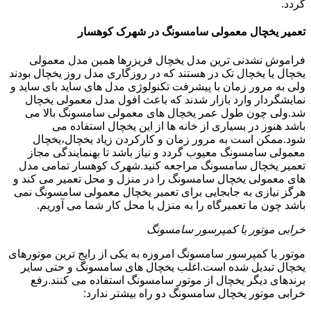
گردد.
تعمیر یخچال معمولی سامسونگ در شهرک کوهسار
فراموش نشدنی ترین مدل یخچال فریزرها همین مدل معمولی
یخچال یا یخچال تک در هستند که در روزگاری مدل روز یخچال بودند
ولی به مرور زمان با پیشرفت تکنولوژی مدل های ساید بای ساید و
نمایشگردار وارد بازار شدند که باعث افول مدل معمولی یخچال
شد.ولی چون طول عمر یخچال های معمولی سامسونگ بالا می
باشد هنوز در بسیاری از خانه ها از این یخچال استفاده می
شود.ممکن است به مرور زمان و کارکردن زیاد یخچال،یخچال
معمولی سامسونگ معیوب گردد و نیاز باشد تا بهنمایندگی مجاز
تعمیر یخچال سامسونگ مراجعه کنید.شهرک کوهسار تمامی مدل
های معمولی یخچال سامسونگ را در منزل و محل تعمیر می کند و
هرگز نیازی به جابجایی برای تعمیر یخچال معمولی سامسونگ نمی
باشد چون ما تعمیرگاه را به منزل یا محل کار شما می آوریم.
خرابی موتور یا کمپرسور سامسونگ
موتور یا کمپرسور سامسونگ امروزه به یکی از رایج ترین موتورهای
یخچال تبدیل شده است.اغلب یخچال های سامسونگ و حتی سایر
برندهای دیگر یخچال از موتور سامسونگ استفاده می کنند.رفع
خرابی موتور یخچال سامسونگ دو راه بیشتر ندارد: