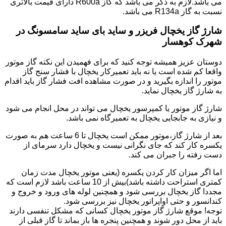
می باشد.لازم به ذکر می باشد که گاز R600a دارای قیمت بالاتری
نسبت به گاز R134a می باشد.
شارژ گاز یخچال فریزر و ساید بای ساید سامسونگ در
شهرک کوهسار
دوستان عزیز همیشه توجه کنید که برای فهمیدن این نکته گاز موتور
واقعا کم شده است یا نه باید تعمیرکار یخچال با فشار سنج گاز
موتور را اندازه بگیرید و در صورت مشاهده افت فشار گاز باید اقدام
به شارژ گاز یخچال نماید.
شارژ گاز موتور یا کمپرسور یخچال می تواند در محل انجام می شود
و نیازی به جابجایی یخچال به تعمیرگاه نمی باشد.
بعد از شارژ گاز،موتور ممکن است یخچال تا 6 ساعت هم به صورت
یکسره کار کند که جای نگرانی نیست و یخچال دارد سرمای از
دست رفته را جبران می کند.
اما اگر میزان کار کردن یکسره (یعنی موتور یخچال مدت زمان
کمتری استراحت داشته باشد)بیش از 10 ساعت باشد لازم است که
مجددا گاز یخچال بررسی شود و همچنین لوله های ورود و خروج و
کندانسور و حتی اواپراتور یخچال نیز بررسی شود.
توجه! موقع شارژ گاز موتور یخچال کسانی که مشکل تنفسی دارند
باید از محل دور شوند و همچنین پنجره ها باز بماند تا گاز قبلی از