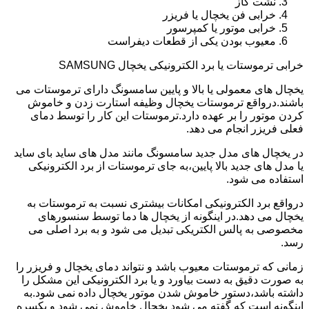
نشت گاز
خرابی فن یخچال یا فریزر
خرابی موتور یا کمپرسور
معیوب بودن یکی از قطعات دیفراست
خرابی ترموستات یا برد الکترونیکی یخچال SAMSUNG
یخچال های معمولی یا بالا و پایین سامسونگ دارای ترموستات می
باشند.درواقع ترموستات یخچال وظیفه استارت زدن و خاموش
کردن موتور را بر عهده دارد.ترموستات این کار را توسط دمای
فعلی فریزر انجام می دهد.
در یخچال های مدل جدید سامسونگ مانند مدل های ساید بای ساید
یا مدل های جدید بالا پایین،به جای ترموستات از برد الکترونیکی
استفاده می شود.
درواقع برد الکترونیکی امکانات بیشتری نسبت به ترموستات به
یخچال می دهد.در اینگونه از یخچال ها دما توسط سنسورهای
مخصوصی به پالس الکتریکی تبدیل می شود و به برد اصلی می
رسد.
زمانی که ترموستات معیوب باشد و نتواند دمای یخچال و فریزر را
به صورت دقیق به دست بیاورد و یا برد الکترونیکی این مشکل را
داشته باشد،دستور خاموش شدن موتور یخچال داده نمی شود.به
اینگونه است که گفته می شود یخچال خاموش نمی شود و یکسره