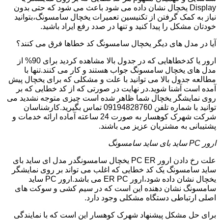
Display یخچال نشان داده می شود باعث می شود که حتی بدون
نیاز به کمک گرفتن از تکنیسین تعمیرات یخچال سامسونگ،بتوانید
خودتان مشکل را پیدا کنید و تنها در صدد رفع ایراد باشید.
آیا در مدل های دیگر یخچال سامسونگ کد خطاها فرق می کنند؟
ارور یا کدخطاهایی که در جدول بالا مشاهده کردید برای 90% از
مدل های یخچال سامسونگ جواب هستند و کار می کنند.تنها با
مطالعه جدول بالا می توانید با علت و مشکلی که برای یخچال پیش
آمده است آشنا شوید.در نهایت در صورتی که از کد خطایی که بر
روی نمایشگر یخچال شما ظاهر شده است چیزی متوجه نشدید می
توانید با شماره تلفن 09194828760 تماس بگیرید.کارشناسان
شرکت شهرک کوهسار به صورت 24 ساعته آماده ارائه خدمات و
پشتیبانی به مشتریان عزیز می باشند.
ارور PC ساید بای ساید سامسونگ
علت رخ دادن ارور PC ER یخچال سامسونگدر مدل ای ساید بای
ساید سامسونگ یک کد خطایی که اغلب می تواند بر روی نمایشگر
یخچال نشان داده شود،ارور ER PC می باشد.ارور PC ساید
سامسونگ نشان دهنده این است که در سیم کشی و سوکت های
اصلی ارتباطی دستگاه مشکلی وجود دارد.
برای حل مشکل پیشنهاد شهرک کوهسار این است که با نمایندگی