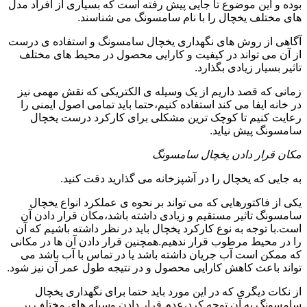
بوده و این موضوع تا جایی پیش رفته است که بسیاری از افراد مدل
های مختلف یخچال را با نام سامسونگ می شناسند.
آگاهی از روش های نگهداری یخچال سامسونگ و استفاده ی درست
از آن می تواند در کیفیت و کارایی محصول در محیط های مختلف
تاثیر بسیار زیادی بگذارد.
زمانی که قصد داریم از یک وسیله ی الکتریکی که نقش مهمی نیز
در خانه ایفا می کند استفاده کنیم،حتما باید تمامی اصول ایمنی را
رعایت کنیم تا کوچک ترین مشکلی برای کارکرد درست یخچال
سامسونگ پیش نیاید.
مکان قرار دادن یخچال سامسونگ
به جایی که یخچال را در آشپزخانه می گذارید دقت کنید.
یکی از فاکتورهایی که می تواند بر نحوه ی عملکرد انواع یخچال
سامسونگ تاثیر مستقیم و زیادی داشته باشد،مکان قرار دادن آن
است.با توجه به نوع کارکرد یخچال باید در نظر داشته باشیم که آن
را در محیط مرطوب قرار ندهیم.همچنین قرار دادن آن ها در مکانی
که ممکن است آب جریان داشته باشد یا در تماس با آب باشد می
تواند باعث کاهش کارایی محصول و در نتیجه طول عمر آن نیز شود.
از نکات دیگری که در این مورد باید حتما برای نگهداری یخچال
سامسونگ به آن توجه کرد،عدم قرار دادن وسیله های مختلف بر