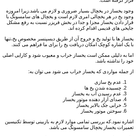
قرار گرفته است.
وجود یخساز در یخچال بسیار ضروری و لازم می باشد.زیرا امروزه
وجود یخ در هر یخچالی امری لازم است و یخچال های سامسونگ با
قرار دادن یخساز مجزا و جدا در بخش فریزر نسبت به رفع مشکل
جایخی های قدیمی اقدام کرده اند.
یخساز ها با تولید یخ و خروج آن از طریق دیسپنسر مخصوص یخ،تنها
با یک اشاره کوچک امکان دریافت یخ را برای ما فراهم می کنند.
اما به دلیلی ممکن است یخساز خراب و معیوب شود و کارایی اصلی
خود را نداشته باشد.
از جمله مواردی که یخساز خراب می شود می توان به:
عدم یخ سازی
چسبیده شدن یخ ها
عدم رسیدن آب به یخساز
صدای آزار دهنده موتور یخساز
خرابی جک بالابر یخساز
سوختن موتور یخساز
اشاره نمود.که بررسی تمامی موارد لازم به بازبینی توسط تکنیسین
تعمیرات یخساز یخچال سامسونگ می باشد.