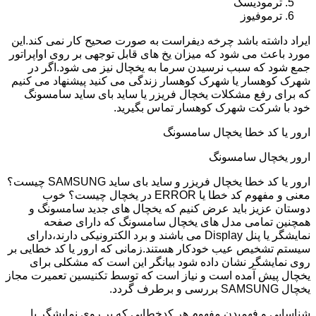
ترمودیسک
ترموفیوز
ایراد داشته باشد چرخه دیفراست به صورت صحیح کار نمی کند.این
مورد باعث می شود که میزان یخ های قابل توجهی بر روی اواپراتور
جمع شود که سبب نرسیدن سرما به یخچال نیز می شود.اگر در
شهرک کوهسار یا شهرک کوهسار زندگی می کنید پیشنهاد می کنیم
که برای رفع مشکلات یخچال فریزر یا ساید بای ساید سامسونگ
خود با شرکت شهرک کوهسار تماس بگیرید.
ارور یا کد خطا یخچال سامسونگ
ارور یخچال سامسونگ
ارور یا کد خطا یخچال فریزر و ساید بای ساید SAMSUNG چیست؟
معنی و مفهوم کد خطا یا ERROR در یخچال چیست؟ خوب
دوستان عزیز باید عرض کنیم که یخچال های جدید سامسونگ و
همچنین تمامی مدل های یخچال سامسونگ که دارای صفحه
نمایشگر یا پنل Display می باشند و برد الکترونیکی دارند،دارای
سیستم تشخیص عیب خودکار هستند.زمانی که ارور یا کد خطایی بر
روی نمایشگر نشان داده شود بیانگر این است که مشکلی برای
یخچال پیش آمده است و نیاز است که توسط تکنیسین تعمیرت مجاز
یخچال SAMSUNG بررسی و برطرف گردد.
شناسایی و فهمیدن مفهوم هر کدخطایی که بر روی نمایشگر یا