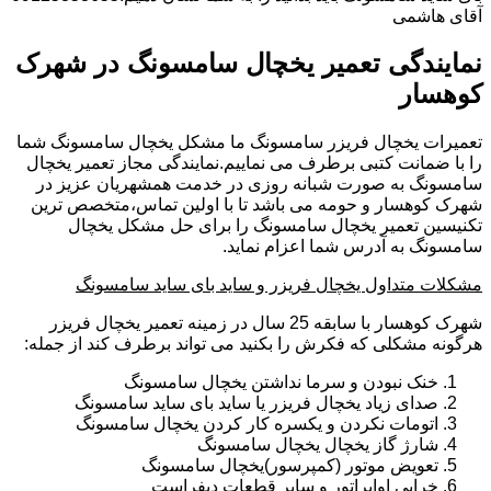
آقای هاشمی
نمایندگی تعمیر یخچال سامسونگ در شهرک
کوهسار
تعمیرات یخچال فریزر سامسونگ ما مشکل یخچال سامسونگ شما
را با ضمانت کتبی برطرف می نماییم.نمایندگی مجاز تعمیر یخچال
سامسونگ به صورت شبانه روزی در خدمت همشهریان عزیز در
شهرک کوهسار و حومه می باشد تا با اولین تماس،متخصص ترین
تکنیسین تعمیر یخچال سامسونگ را برای حل مشکل یخچال
سامسونگ به آدرس شما اعزام نماید.
مشکلات متداول یخچال فریزر و ساید بای ساید سامسونگ
شهرک کوهسار با سابقه 25 سال در زمینه تعمیر یخچال فریزر
هرگونه مشکلی که فکرش را بکنید می تواند برطرف کند از جمله:
خنک نبودن و سرما نداشتن یخچال سامسونگ
صدای زیاد یخچال فریزر یا ساید بای ساید سامسونگ
اتومات نکردن و یکسره کار کردن یخچال سامسونگ
شارژ گاز یخچال یخچال سامسونگ
تعویض موتور (کمپرسور)یخچال سامسونگ
خرابی اواپراتور و سایر قطعات دیفراست