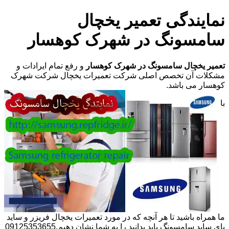
نمایندگی تعمیر یخچال
سامسونگ در شهرک کوهسار
تعمیر یخچال سامسونگ در شهرک کوهسار
و رفع تمام ایرادات و
مشکلات آن تخصص اصلی شرکت تعمیرات یخچال شرکت شهرک
کوهسار می باشد.
با
ما همراه باشید تا هر آنچه که در مورد تعمیرات یخچال فریزر و ساید
بای ساید سامسونگ باید بدانید را به شما نشان دهیم.09125353655