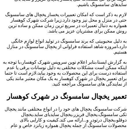
سایدهای سامسونگ باشیم.
لازم به ذکر است که امکان تعمیرات یخساز یخچال های سامسونگ
حتی در منزل و محل نیز وجود دارد.زیرا شرکت شهرک کوهسار
همواره به دنبال تعمیرات در سریع ترین زمان ممکن و ساده ترین
روش ممکن برای مشتریان عزیز می باشد.
به دلیل محبوبیتی که برند سامسونگ در تولید انواع لوازم خانگی
دارد،امروزه شاهد استفاده فراوانی از یخچال سامسونگ در منازل
هستیم.
به گزارش ایسنا،بنابر اعلام نوین سرویس شهرک کوهسار،با توجه به
اینکه ممکن است مشکلات مختلفی به دلیل نوسانات برقی یا عدم
استفاده درست برای این محصولات به وجود بیاید،لازم است تا حتما
برای تعمیر یخچال در شهرک کوهسار به یک مکان معتبر مانند یکی
از نمایندگی های سامسونگ مراجعه کنید.
تعمیر یخچال سامسونگ در شهرک کوهسار
شرکت سامسونگ یخچال های خود را در انواع مختلفی مانند یخچال
تکی سامسونگ،یخچال فریزر،یخچال سایدبای ساید،یخچال
دوقلو،یخچال درتودر و...ارائه می کند.کیفیت و کارایی بالای
محصولات سامسونگ از جمله یخچال همواره زبانزد خاص و عام