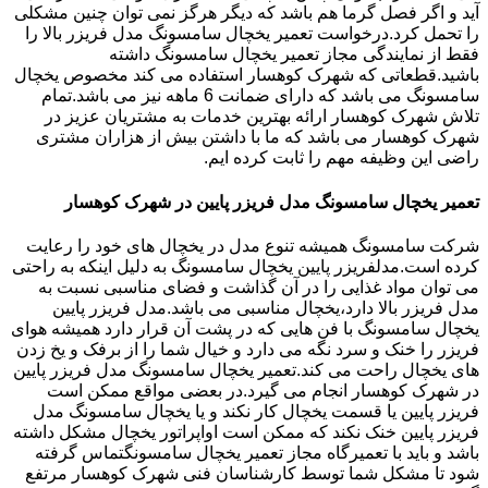
آید و اگر فصل گرما هم باشد که دیگر هرگز نمی توان چنین مشکلی
را تحمل کرد.درخواست تعمیر یخچال سامسونگ مدل فریزر بالا را
فقط از نمایندگی مجاز تعمیر یخچال سامسونگ داشته
باشید.قطعاتی که شهرک کوهسار استفاده می کند مخصوص یخچال
سامسونگ می باشد که دارای ضمانت 6 ماهه نیز می باشد.تمام
تلاش شهرک کوهسار ارائه بهترین خدمات به مشتریان عزیز در
شهرک کوهسار می باشد که ما با داشتن بیش از هزاران مشتری
راضی این وظیفه مهم را ثابت کرده ایم.
تعمیر یخچال سامسونگ مدل فریزر پایین در شهرک کوهسار
شرکت سامسونگ همیشه تنوع مدل در یخچال های خود را رعایت
کرده است.مدلفریزر پایین یخچال سامسونگ به دلیل اینکه به راحتی
می توان مواد غذایی را در آن گذاشت و فضای مناسبی نسبت به
مدل فریزر بالا دارد،یخچال مناسبی می باشد.مدل فریزر پایین
یخچال سامسونگ با فن هایی که در پشت آن قرار دارد همیشه هوای
فریزر را خنک و سرد نگه می دارد و خیال شما را از برفک و یخ زدن
های یخچال راحت می کند.تعمیر یخچال سامسونگ مدل فریزر پایین
در شهرک کوهسار انجام می گیرد.در بعضی مواقع ممکن است
فریزر پایین یا قسمت یخچال کار نکند و یا یخچال سامسونگ مدل
فریزر پایین خنک نکند که ممکن است اواپراتور یخچال مشکل داشته
باشد و باید با تعمیرگاه مجاز تعمیر یخچال سامسونگتماس گرفته
شود تا مشکل شما توسط کارشناسان فنی شهرک کوهسار مرتفع