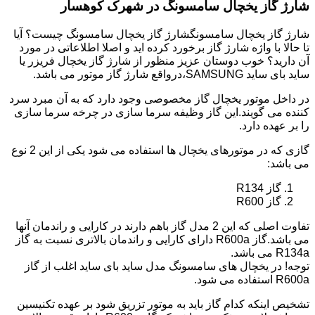
شارژ گاز یخچال سامسونگ در شهرک کوهسار
شارژ گاز یخچال سامسونگشارژ گاز یخچال سامسونگ چیست؟ آیا
تا حالا با واژه شارژ گاز برخورد کرده اید و اصلا اطلاعاتی در مورد
آن دارید؟ خوب دوستان عزیز منظور از شارژ گاز یخچال فریزر یا
ساید بای ساید SAMSUNG،درواقع شارژ گاز موتور می باشد.
در داخل موتور یخچال گاز مخصوصی وجود دارد که به آن مبرد سرد
کننده می گویند.این گاز وظیفه سرما سازی در چرخه سرما سازی
را بر عهده دارد.
گازی که در موتورهای یخچال ها استفاده می شود یکی از این 2 نوع
می باشد:
گاز R134
گاز R600
تفاوت اصلی که این 2 مدل گاز باهم دارند در کارایی و راندمان آنها
می باشد.گاز R600a دارای کارایی و راندمان بالاتری نسبت به گاز
R134a می باشد.
توجه! در یخچال های سامسونگ مدل ساید بای ساید اغلب از گاز
R600a استفاده می شود.
تشخیص اینکه کدام گاز باید به موتور تزریق شود بر عهده تکنیسین