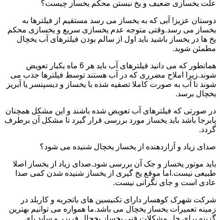
علت یخسازی ضعیف و یخ نبستن محکم یخساز چیست؟
دوستان عزیز! آبی که به یخساز می رسد مستقیم از فیلترها به
یخساز می رسد.وقتی متوجه عدم یخسازی سریع و یخسازی محکم
یخ ها در یخساز باشید باید اول از سالم بودن فیلترهای آب یخچال
مطمئن شوید.
همانطور که می دانید فیلترهای آب باید هر 6 ماه یکبار تعویض
شوند.زیرا املاح مضرری که در آب هستند توسط فیلترها جذب می
شوند تا آب به صورت کاملا تصفیه شده با یخساز و دیسپنسر یا آبریز
یخچال برسد.
در صورتی که فیلترهای آب تعویض شده باشند و این مشکل همچنان
پابرجا باشد باید یخساز مورد بررسی قرار گیرد تا مشکل آن برطرف
گردد.
صدای زیاد و آزاردهنده از یخساز یخچال شنیده می شود؟
باید موتور یخساز و جک آن بررسی شود.صدای زیاد از یخساز اصلا
طبیعی نیست.اما موقع یخ گیری از یخساز شنیده شدن کمی صدا
عادی است و جای نگرانی نیست.
شرکت شهرک کوهسار دارای تکنیسین های باتجربه و کاربلد در
زمینه تعمیرات یخساز یخچال می باشد.ما همواره می توانیم بهترین
گزینه برای حل مشکلات فنی یخساز یخچال فریزر و ساید بای