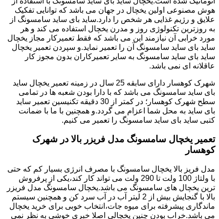
اتوماتیک شده است.یخچال ساید بای ساید سامسونگ با استفاده از
هوش مصنوعی اولین یخچال در جهان می باشد که توانایی تفکیک
علایق و رژیم غذایی هر شخص را دارد.ساید بای ساید سامسونگ از
به روزترین تکنولوژی روز و مدرن یخچال استفاده می کند و هر
مورد خرابی آن نیازمند این می باشد که فقط تعمیرکار مجاز یخچال
ساید بای ساید سامسونگ آن را تعمیر نماید.و سپردن تعمیر یخچال
ساید بای ساید سامسونگ به سایر تعمیرکاران بدون مجوز کار
عاقلانه ای نمی باشد.
شهرک کوهسار دارای سابقه 25 سال در زمینه تعمیر یخچال ساید
بای ساید سامسونگ می باشد که با دارا بودن شعبه ها در تمامی
سطح شهرک کوهسار؛ در کمتر از 30 دقیقه تکنیسین تعمیر ساید
بای ساید به محل شما اعزام می گردد.و همچنین با ما با ضمانت
کتبی ساید بای ساید سامسونگ را تعمیر می کنیم.
تعمیر یخچال سامسونگ مدل فریزر بالا در شهرک
کوهسار
مدل فریز بالا یخچال سامسونگ با مصرف انرژی بسیار کم که حتی
با ولتاژ 100 ولت تا 290 ولت می تواند کار کند،یکی از پرفروش
ترین یخچال های سامسونگ می باشد.یخچال سامسونگ مدل فریزر
بالا با گنجایش بیش از 2 لیتر آب در آب سرد کن و همچنین سیستم
ماندگاری پیشرفته برای میوه جات،انتخاب خوبی برای خرید یخچال
می باشد.خراب بودن چنین یخچالی اصلا خبری خوشی به نظر نمی