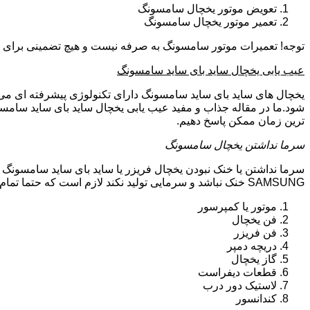
تعویض موتور یخچال سامسونگ
تعمیر موتور یخچال سامسونگ
توجه! تعمیرات موتور سامسونگ به صرفه نیست و هیچ تضمینی برای سا
عیب یابی یخچال ساید بای ساید سامسونگ
یخچال های ساید بای ساید سامسونگ دارای تکنولوژی پیشرفته ای می ب
شود.ما در مقاله جذاب و مفید عیب یابی یخچال ساید بای ساید سامسو
ترین زمان ممکن پاسخ دهیم.
سرما نداشتن یخچال سامسونگ
سرما نداشتن یا خنک نبودن یخچال فریزر یا ساید بای ساید سامسونگ 
SAMSUNG خنک نباشد و سرمایی تولید نکند لازم است که حتما تمام موارد زیر توسط تکنیسین تعمیرات یخچال سامسونگ بررسی گردد:
موتور یا کمپرسور
فن یخچال
فن فریزر
دریچه دمپر
گاز یخچال
قطعات دیفراست
لاستیک دور درب
کندانسور