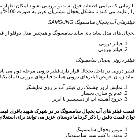
تا زمانی که تمامی قطعات فوق تست و بررسی نشوند امکان اظهار نظ
را رعایت می کنند تا مشکل یخچال مشتریان عزیز به صورت 100% پایه ای و دقیق برطرف گردد.
فیلترهای آب یخچال سامسونگ SAMSUNG
یخچال های مدل ساید بای ساید سامسونگ و همچنین مدل دوقلو از فیلتر آب استفاد
فیلتر درونی
فیلتر بیرونی
فیلتر درونی یخچال سامسونگ
فیلتر درونی در داخل یخچال قرار دارد.فیلتر درونی مرحله دوم می ب
نماید.زمان تعویض فیلترهای درونی همانند فیلترهای بیرونی 6 ماه یکبار می باشد.البته این زمان بستگی به کار کردن یا نکردن یخچال دارد.زمانی که فیلترهای آب نیاز به تعویض داشته باشند:
نمایش ارور چشمک زن فیلتر آب بر روی نمایشگر
عدم یخ سازی یخساز
خروج آهسته آب از دیسپسنر یا آبریز
توان قیمت دقیق را ذکر کرد.اما دوستان عزیز می توانند برای استعلام قیمت روز فی
موتور یخچال سامسونگ
موتور یا کمپرسور سامسونگ