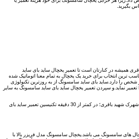
 داد.زیرا هر خرابی یخچال سامسونگ برای خود هزینه تعمیر یا
س بگیرید.
 شده است ما نمایندگی مجاز تعمیر ساید بای ساید SAMSUNG هستیم.شهرک شهید باقری همیشه در کنارتان است تا تعمیر یخچال ساید بای ساید
ن ممکن انجام گیرد.یخچال ساید بای ساید سامسونگ با مصرف انرژی بسیار کم و با درجه +++A امروزه مناسب ترین انتخاب برای خرید یک یخچال به تمام معنا اتوماتیک شده
 شخص را دارد.ساید بای ساید سامسونگ از به روزترین تکنولوژی
تعمیر نماید.و سپردن تعمیر یخچال ساید بای ساید سامسونگ به سایر
شهرک شهید باقری دارای سابقه 25 سال در زمینه تعمیر یخچال ساید بای ساید سامسونگ می باشد که با دارا بودن شعبه ها در تمامی سطح شهرک شهید باقری؛ در کمتر از 30 دقیقه تکنیسین تعمیر ساید بای
 290 ولت می تواند کار کند،یکی از پرفروش ترین یخچال های سامسونگ می باشد.یخچال سامسونگ مدل فریزر بالا با