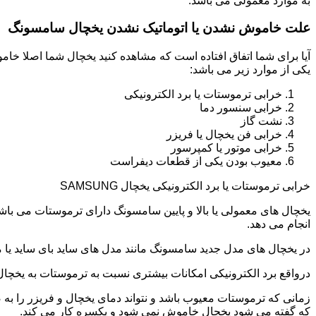
به موارد معمولی می باشد.
علت خاموش نشدن یا اتوماتیک نشدن یخچال سامسونگ
آیا برای شما اتفاق افتاده است که مشاهده کنید یخچال شما اصلا 
یکی از موارد زیر می باشد:
خرابی ترموستات یا برد الکترونیکی
خرابی سنسور دما
نشت گاز
خرابی فن یخچال یا فریزر
خرابی موتور یا کمپرسور
معیوب بودن یکی از قطعات دیفراست
خرابی ترموستات یا برد الکترونیکی یخچال SAMSUNG
یخچال های معمولی یا بالا و پایین سامسونگ دارای ترموستات می با
انجام می دهد.
در یخچال های مدل جدید سامسونگ مانند مدل های ساید بای ساید یا مد
درواقع برد الکترونیکی امکانات بیشتری نسبت به ترموستات به یخچا
زمانی که ترموستات معیوب باشد و نتواند دمای یخچال و فریزر را به
که گفته می شود یخچال خاموش نمی شود و یکسره کار می کند.