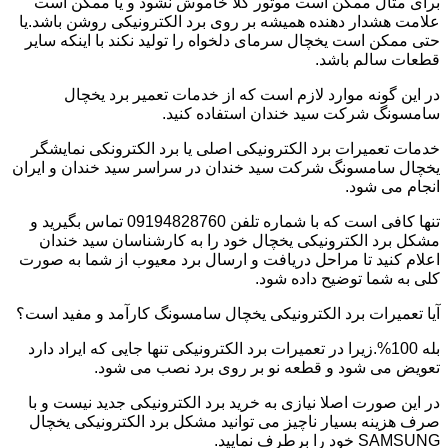
برای مثال ممکن است موتور کلا خاموش نشود و یا ممکن است
علامت هشدار دهنده همیشه بر روی برد الکترونیکی روشن باشد.یا
حتی ممکن است یخچال سرمای دلخواه را تولید نکند با اینکه سایر
قطعات سالم باشد.
در این گونه موارد لازم است که از خدمات تعمیر برد یخچال
سامسونگ شرکت سید خندان استفاده کنید.
خدمات تعمیرات برد الکترونیکی اصلی یا برد الکترونکی نمایشگر
یخچال سامسونگ شرکت سید خندان در سراسر سید خندان و ایران
انجام می شود.
تنها کافی است که با شماره تلفن 09194828760 تماس بگیرید و
مشکل برد الکترونیکی یخچال خود را به کارشناسان سید خندان
اعلام کنید تا مراحل دریافت و ارسال برد معیوب از شما به صورت
کلی به شما توضیح داده شود.
آیا تعمیرات برد الکترونیکی یخچال سامسونگ کارآمد و مفید است؟
بله 100%.زیرا در تعمیرات برد الکترونیکی تنها جایی که ایراد دارد
تعویض می شود و قطعه نو بر روی برد نصب می شود.
در این صورت اصلا نیازی به خرید برد الکترونیکی جدید نیست و با
صرف هزینه بسیار ناچیز می توانید مشکل برد الکترونیکی یخچال
SAMSUNG خود را برطرف نمایید.