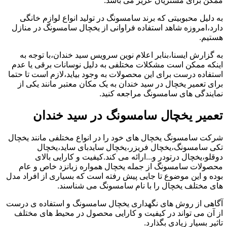
ممکن برای مشتریان عزیز می باشد.
به دلیل محبوبیتی که برند سامسونگ در تولید انواع لوازم خانگی
دارد،امروزه شاهد استفاده فراوانی از یخچال سامسونگ در منازل
هستیم.
به گزارش ایسنا،بنابر اعلام نوین سرویس سید خندان،با توجه به
اینکه ممکن است مشکلات مختلفی به دلیل نوسانات برقی یا عدم
استفاده درست برای این محصولات به وجود بیاید،لازم است تا حتما
برای تعمیر یخچال در سید خندان به یک مکان معتبر مانند یکی از
نمایندگی های سامسونگ مراجعه کنید.
تعمیر یخچال سامسونگ در سید خندان
شرکت سامسونگ یخچال های خود را در انواع مختلفی مانند یخچال
تکی سامسونگ،یخچال فریزر،یخچال سایدبای ساید،یخچال
دوقلو،یخچال درتودر و...ارائه می کند.کیفیت و کارایی بالای
محصولات سامسونگ از جمله یخچال همواره زبانزد خاص و عام
بوده و این موضوع تا جایی پیش رفته است که بسیاری از افراد مدل
های مختلف یخچال را با نام سامسونگ می شناسند.
آگاهی از روش های نگهداری یخچال سامسونگ و استفاده ی درست
از آن می تواند در کیفیت و کارایی محصول در محیط های مختلف
تاثیر بسیار زیادی بگذارد.