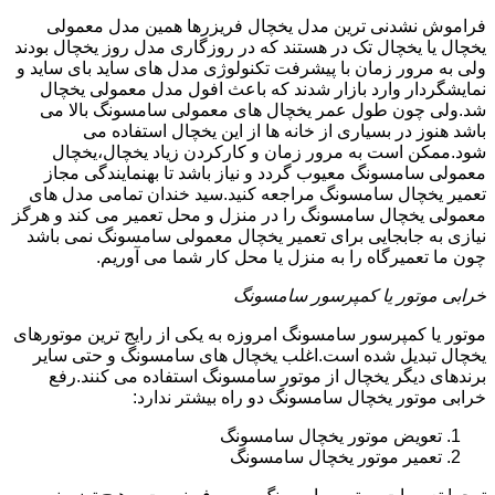
فراموش نشدنی ترین مدل یخچال فریزرها همین مدل معمولی
یخچال یا یخچال تک در هستند که در روزگاری مدل روز یخچال بودند
ولی به مرور زمان با پیشرفت تکنولوژی مدل های ساید بای ساید و
نمایشگردار وارد بازار شدند که باعث افول مدل معمولی یخچال
شد.ولی چون طول عمر یخچال های معمولی سامسونگ بالا می
باشد هنوز در بسیاری از خانه ها از این یخچال استفاده می
شود.ممکن است به مرور زمان و کارکردن زیاد یخچال،یخچال
معمولی سامسونگ معیوب گردد و نیاز باشد تا بهنمایندگی مجاز
تعمیر یخچال سامسونگ مراجعه کنید.سید خندان تمامی مدل های
معمولی یخچال سامسونگ را در منزل و محل تعمیر می کند و هرگز
نیازی به جابجایی برای تعمیر یخچال معمولی سامسونگ نمی باشد
چون ما تعمیرگاه را به منزل یا محل کار شما می آوریم.
خرابی موتور یا کمپرسور سامسونگ
موتور یا کمپرسور سامسونگ امروزه به یکی از رایج ترین موتورهای
یخچال تبدیل شده است.اغلب یخچال های سامسونگ و حتی سایر
برندهای دیگر یخچال از موتور سامسونگ استفاده می کنند.رفع
خرابی موتور یخچال سامسونگ دو راه بیشتر ندارد:
تعویض موتور یخچال سامسونگ
تعمیر موتور یخچال سامسونگ