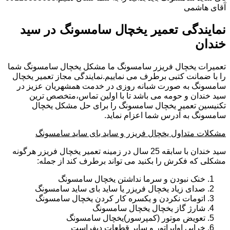
آقای هاشمی
نمایندگی تعمیر یخچال سامسونگ در سید
خندان
تعمیرات یخچال فریزر سامسونگ ما مشکل یخچال سامسونگ شما
را با ضمانت کتبی برطرف می نماییم.نمایندگی مجاز تعمیر یخچال
سامسونگ به صورت شبانه روزی در خدمت همشهریان عزیز در
سید خندان و حومه می باشد تا با اولین تماس،متخصص ترین
تکنیسین تعمیر یخچال سامسونگ را برای حل مشکل یخچال
سامسونگ به آدرس شما اعزام نماید.
مشکلات متداول یخچال فریزر و ساید بای ساید سامسونگ
سید خندان با سابقه 25 سال در زمینه تعمیر یخچال فریزر هرگونه
مشکلی که فکرش را بکنید می تواند برطرف کند از جمله:
خنک نبودن و سرما نداشتن یخچال سامسونگ
صدای زیاد یخچال فریزر یا ساید بای ساید سامسونگ
اتومات نکردن و یکسره کار کردن یخچال سامسونگ
شارژ گاز یخچال یخچال سامسونگ
تعویض موتور (کمپرسور)یخچال سامسونگ
خرابی اواپراتور و سایر قطعات دیفراست