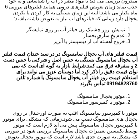
میکرون بررسی می کند تا مواد مضر در آب را شناسایی و به خود
جذب نماید.زمان تعویض فیلترهای درونی همانند فیلترهای بیرونی 6
ماه یکبار می باشد.البته این زمان بستگی به کار کردن یا نکردن
یخچال دارد.زمانی که فیلترهای آب نیاز به تعویض داشته باشند:
نمایش ارور چشمک زن فیلتر آب بر روی نمایشگر
عدم یخ سازی یخساز
خروج آهسته آب از دیسپسنر یا آبریز
قیمت فیلتر های آب یخچال سامسونگ در در سید خندان قیمت فیلتر
آب یخچال سامسونگ بستگی به جنس اصل و شرکتی با جنس دست
2 و متفرقه فرق می کنند.شرایط بازار به گونه ای است که نمی
توان قیمت دقیق را ذکر کرد.اما دوستان عزیز می توانند برای
استعلام قیمت روز فیلتر آب یخچال سامسونگ با شماره تلفن
09194828760 تماس بگیرند.
موتور یخچال سامسونگ
موتور یا کمپرسور سامسونگ
موتور یا کمپرسور سامسونگ اغلب به صورت اورجینال بر روی
یخچال های سامسونگ نصب می شود.زمانی که مشکلی برای موتور
یا کمپرسور یخچال سامسونگ پیش می آید لازم است که موتور
توسط تکنیسین تعمیرات یخچال سامسونگ بررسی شود.در صورتی
که مشکل به صورت جدی باشد لازم است که موتور یخچال تعویض