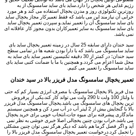
رژیم غذایی هر شخص را دارد.ساید بای ساید سامسونگ از به
روزترین تکنولوژی روز و مدرن یخچال استفاده می کند و هر مورد
خرابی آن نیازمند این می باشد که فقط تعمیرکار مجاز یخچال ساید
بای ساید سامسونگ آن را تعمیر نماید.و سپردن تعمیر یخچال ساید
بای ساید سامسونگ به سایر تعمیرکاران بدون مجوز کار عاقلانه ای
نمی باشد.
سید خندان دارای سابقه 25 سال در زمینه تعمیر یخچال ساید بای
ساید سامسونگ می باشد که با دارا بودن شعبه ها در تمامی سطح
سید خندان؛ در کمتر از 30 دقیقه تکنیسین تعمیر ساید بای ساید به
محل شما اعزام می گردد.و همچنین با ما با ضمانت کتبی ساید بای
ساید سامسونگ را تعمیر می کنیم.
تعمیر یخچال سامسونگ مدل فریزر بالا در سید خندان
مدل فریز بالا یخچال سامسونگ با مصرف انرژی بسیار کم که حتی
با ولتاژ 100 ولت تا 290 ولت می تواند کار کند،یکی از پرفروش
ترین یخچال های سامسونگ می باشد.یخچال سامسونگ مدل فریزر
بالا با گنجایش بیش از 2 لیتر آب در آب سرد کن و همچنین سیستم
ماندگاری پیشرفته برای میوه جات،انتخاب خوبی برای خرید یخچال
می باشد.خراب بودن چنین یخچالی اصلا خبری خوشی به نظر نمی
آید و اگر فصل گرما هم باشد که دیگر هرگز نمی توان چنین مشکلی
را تحمل کرد.درخواست تعمیر یخچال سامسونگ مدل فریزر بالا را