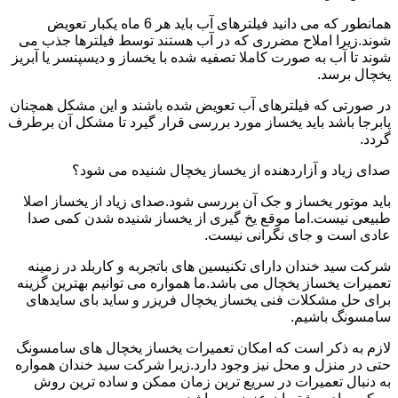
همانطور که می دانید فیلترهای آب باید هر 6 ماه یکبار تعویض
شوند.زیرا املاح مضرری که در آب هستند توسط فیلترها جذب می
شوند تا آب به صورت کاملا تصفیه شده با یخساز و دیسپنسر یا آبریز
یخچال برسد.
در صورتی که فیلترهای آب تعویض شده باشند و این مشکل همچنان
پابرجا باشد باید یخساز مورد بررسی قرار گیرد تا مشکل آن برطرف
گردد.
صدای زیاد و آزاردهنده از یخساز یخچال شنیده می شود؟
باید موتور یخساز و جک آن بررسی شود.صدای زیاد از یخساز اصلا
طبیعی نیست.اما موقع یخ گیری از یخساز شنیده شدن کمی صدا
عادی است و جای نگرانی نیست.
شرکت سید خندان دارای تکنیسین های باتجربه و کاربلد در زمینه
تعمیرات یخساز یخچال می باشد.ما همواره می توانیم بهترین گزینه
برای حل مشکلات فنی یخساز یخچال فریزر و ساید بای سایدهای
سامسونگ باشیم.
لازم به ذکر است که امکان تعمیرات یخساز یخچال های سامسونگ
حتی در منزل و محل نیز وجود دارد.زیرا شرکت سید خندان همواره
به دنبال تعمیرات در سریع ترین زمان ممکن و ساده ترین روش