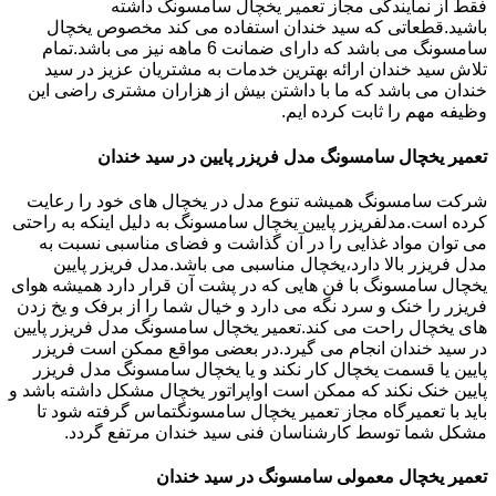
فقط از نمایندگی مجاز تعمیر یخچال سامسونگ داشته
باشید.قطعاتی که سید خندان استفاده می کند مخصوص یخچال
سامسونگ می باشد که دارای ضمانت 6 ماهه نیز می باشد.تمام
تلاش سید خندان ارائه بهترین خدمات به مشتریان عزیز در سید
خندان می باشد که ما با داشتن بیش از هزاران مشتری راضی این
وظیفه مهم را ثابت کرده ایم.
تعمیر یخچال سامسونگ مدل فریزر پایین در سید خندان
شرکت سامسونگ همیشه تنوع مدل در یخچال های خود را رعایت
کرده است.مدلفریزر پایین یخچال سامسونگ به دلیل اینکه به راحتی
می توان مواد غذایی را در آن گذاشت و فضای مناسبی نسبت به
مدل فریزر بالا دارد،یخچال مناسبی می باشد.مدل فریزر پایین
یخچال سامسونگ با فن هایی که در پشت آن قرار دارد همیشه هوای
فریزر را خنک و سرد نگه می دارد و خیال شما را از برفک و یخ زدن
های یخچال راحت می کند.تعمیر یخچال سامسونگ مدل فریزر پایین
در سید خندان انجام می گیرد.در بعضی مواقع ممکن است فریزر
پایین یا قسمت یخچال کار نکند و یا یخچال سامسونگ مدل فریزر
پایین خنک نکند که ممکن است اواپراتور یخچال مشکل داشته باشد و
باید با تعمیرگاه مجاز تعمیر یخچال سامسونگتماس گرفته شود تا
مشکل شما توسط کارشناسان فنی سید خندان مرتفع گردد.
تعمیر یخچال معمولی سامسونگ در سید خندان