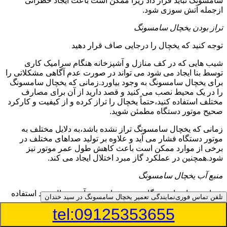
سامسونگ نباید قرار داد زیرا ممکن است باعث ایجاد خطراتی
ازجمله آتش سوزی شود.
تراز بودن یخچال سامسونگ
توجه کنید که یخچال را درجایی صاف قرار دهید
شیب هایی که در کف منازل و آشپزخانه هنگام سرامیک کاری
توسط بنا ایجاد می شود می تواند در صورت عدم آگاهی مشکلاتی را
برای یخچال سامسونگ به وجود بیاورد.زمانی که یخچال سامسونگ
را در یک محیط نصب می کنید و قصد دارید از آن برای مصارف
مختلف استفاده کنید،حتماً یخچال را تراز کرده و از کیفیت و کارکرد
صحیح موتور دستگاه مطمئن شوید.
زمانی که یخچال سامسونگ تراز نشده باشد،به دلایل مختلف به
موتور دستگاه فشار می آید و علاوه بر تولید صداهای مختلف در
برخی از موارد ممکن است باعث کاهش طول عمر موتور نیز
شود.همچنین در عملکرد گاز مبرد اختلال ایجاد می کند.
منبع آب یخچال سامسونگ
شما می توانید از دستگاه تصفیه برای منبع آب یخچال خود استفاده
تلفن تماس فوری
نمایندگی تعمیر یخچال سامسونگ در سید خندان
کنید
tel:09125353655
در دفترچه راهنمای یخچال سامسونگ قسمت ویژه ای به منبع آب