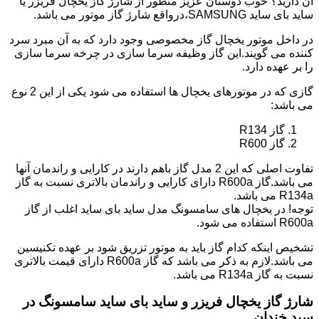
آن دارید؟ خوب دوستان عزیز منظور از شارژ گاز یخچال فریزر یا
ساید بای ساید SAMSUNG،درواقع شارژ گاز موتور می باشد.
در داخل موتور یخچال گاز مخصوصی وجود دارد که به آن مبرد سرد
کننده می گویند.این گاز وظیفه سرما سازی در چرخه سرما سازی
را بر عهده دارد.
گازی که در موتورهای یخچال ها استفاده می شود یکی از این 2 نوع
می باشد:
گاز R134
گاز R600
تفاوت اصلی که این 2 مدل گاز باهم دارند در کارایی و راندمان آنها
می باشد.گاز R600a دارای کارایی و راندمان بالاتری نسبت به گاز
R134a می باشد.
توجه! در یخچال های سامسونگ مدل ساید بای ساید اغلب از گاز
R600a استفاده می شود.
تشخیص اینکه کدام گاز باید به موتور تزریق شود بر عهده تکنیسین
می باشد.لازم به ذکر می باشد که گاز R600a دارای قیمت بالاتری
نسبت به گاز R134a می باشد.
شارژ گاز یخچال فریزر و ساید بای ساید سامسونگ در
سید خندان