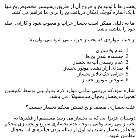
یخساز ها با تولید یخ و خروج آن از طریق دیسپنسر مخصوص یخ،تنها
با یک اشاره کوچک امکان دریافت یخ را برای ما فراهم می کنند.
اما به دلیلی ممکن است یخساز خراب و معیوب شود و کارایی اصلی
خود را نداشته باشد.
از جمله مواردی که یخساز خراب می شود می توان به:
عدم یخ سازی
چسبیده شدن یخ ها
عدم رسیدن آب به یخساز
صدای آزار دهنده موتور یخساز
خرابی جک بالابر یخساز
سوختن موتور یخساز
اشاره نمود.که بررسی تمامی موارد لازم به بازبینی توسط تکنیسین
تعمیرات یخساز یخچال سامسونگ می باشد.
علت یخسازی ضعیف و یخ نبستن محکم یخساز چیست؟
دوستان عزیز! آبی که به یخساز می رسد مستقیم از فیلترها به
یخساز می رسد.وقتی متوجه عدم یخسازی سریع و یخسازی محکم
یخ ها در یخساز باشید باید اول از سالم بودن فیلترهای آب یخچال
مطمئن شوید.