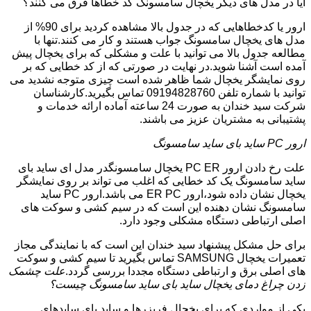
آیا در مدل های دیگر یخچال سامسونگ کد خطاها فرق می کنند؟
ارور یا کدخطاهایی که در جدول بالا مشاهده کردید برای 90% از
مدل های یخچال سامسونگ جواب هستند و کار می کنند.تنها با
مطالعه جدول بالا می توانید با علت و مشکلی که برای یخچال پیش
آمده است آشنا شوید.در نهایت در صورتی که از کد خطایی که بر
روی نمایشگر یخچال شما ظاهر شده است چیزی متوجه نشدید می
توانید با شماره تلفن 09194828760 تماس بگیرید.کارشناسان
شرکت سید خندان به صورت 24 ساعته آماده ارائه خدمات و
پشتیبانی به مشتریان عزیز می باشند.
ارور PC ساید بای ساید سامسونگ
علت رخ دادن ارور PC ER یخچال سامسونگدر مدل ای ساید بای
ساید سامسونگ یک کد خطایی که اغلب می تواند بر روی نمایشگر
یخچال نشان داده شود،ارور ER PC می باشد.ارور PC ساید
سامسونگ نشان دهنده این است که در سیم کشی و سوکت های
اصلی ارتباطی دستگاه مشکلی وجود دارد.
برای حل مشکل پیشنهاد سید خندان این است که با نمایندگی مجاز
تعمیرات یخچال SAMSUNG تماس بگیرید تا سیم کشی و سوکت
های اصلی برق و ارتباطی دستگاه مجددا بررسی گردد.
علت چشمک
زدن چراغ دمای یخچال ساید بای ساید سامسونگ چیست؟
یکی از مواردی که برای یخچال فریزرها و ساید بای سایدهای