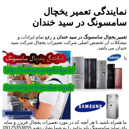
نمایندگی تعمیر یخچال
سامسونگ در سید خندان
تعمیر یخچال سامسونگ در سید خندان
و رفع تمام ایرادات و
مشکلات آن تخصص اصلی شرکت تعمیرات یخچال شرکت سید
خندان می باشد.
با
ما همراه باشید تا هر آنچه که در مورد تعمیرات یخچال فریزر و ساید
بای ساید سامسونگ باید بدانید را به شما نشان دهیم.09125353655