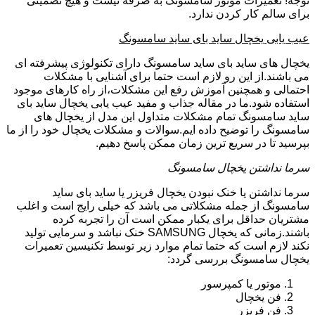
توجه! تعمیرات موتور سامسونگ به صرفه نیست و هیچ تضمینی
برای سالم کار کردن ندارد.
عیب یابی یخچال ساید بای ساید سامسونگ
یخچال های ساید بای ساید سامسونگ دارای تکنولوژی پیشرفته ای
می باشند.از این رو لازم است حتما برای آشنایی با مشکلات
احتمالی و همچنین آموزش رفع این مشکلات،از راه کارهای موجود
استفاده شود.ما در مقاله جذاب و مفید عیب یابی یخچال ساید بای
ساید سامسونگ تمام مشکلات متداول این مدل از یخچال های
سامسونگ را توضیح داده ایم.سوالات و مشکلات یخچال خود را از ما
بپرسید تا در سریع ترین زمان ممکن پاسخ دهیم.
سرما نداشتن یخچال سامسونگ
سرما نداشتن یا خنک نبودن یخچال فریزر یا ساید بای ساید
سامسونگ از جمله مشکلاتی می باشد که خیلی رایج است و اغلب
مشتریان حداقل برای یکبار ممکن است آن را تجربه کرده
باشند.زمانی که یخچال SAMSUNG خنک نباشد و سرمایی تولید
نکند لازم است که حتما تمام موارد زیر توسط تکنیسین تعمیرات
یخچال سامسونگ بررسی گردد:
موتور یا کمپرسور
فن یخچال
فن فریزر