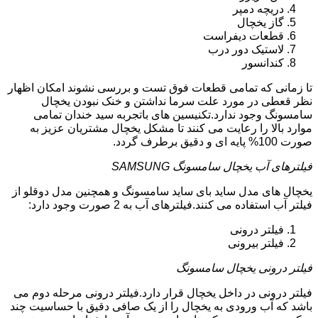
دریچه دمپر
گاز یخچال
قطعات دیفراست
لاستیک دور درب
کندانسور
تا زمانی که تمامی قطعات فوق تست و بررسی نشوند امکان اظهار
نظر قعطی در مورد علت سرما نداشتن و خنک نبودن یخچال
سامسونگ وجود ندارد.تکنیسین های باتجربه سید خندان تمامی
موارد بالا را رعایت می کنند تا مشکل یخچال مشتریان عزیز به
صورت 100% پایه ای و دقیق برطرف گردد.
فیلترهای آب یخچال سامسونگ SAMSUNG
یخچال های مدل ساید بای ساید سامسونگ و همچنین مدل دوقلو از
فیلتر آب استفاده می کنند.فیلترهای آب به 2 صورت وجود دارد:
فیلتر درونی
فیلتر بیرونی
فیلتر درونی یخچال سامسونگ
فیلتر درونی در داخل یخچال قرار دارد.فیلتر درونی مرحله دوم می
باشد که آب ورودی به یخچال را از یک صافی دقیق با حساسیت چند