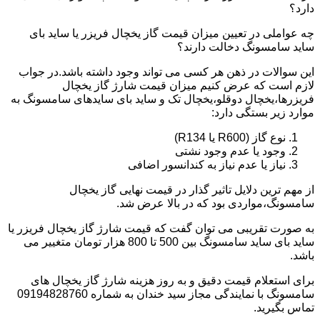
دارد؟
چه عواملی در تعیین میزان قیمت گاز یخچال فریزر یا ساید بای
ساید سامسونگ دخالت دارند؟
این سوالات در ذهن هر کسی می تواند وجود داشته باشد.در جواب
لازم است که عرض کنیم میزان قیمت شارژ گاز یخچال
فریزرها،یخچال دوقلو،یخچال تک و ساید بای سایدهای سامسونگ به
موارد زیر بستگی دارد:
نوع گاز (R600 یا R134)
وجود یا عدم وجود نشتی
نیاز یا عدم نیاز به کندانسور اضافی
از مهم ترین دلایل تاثیر گذار در قیمت نهایی گاز یخچال
سامسونگ،مواردی بود که در بالا عرض شد.
به صورت تقریبی می توان گفت که قیمت شارژ گاز یخچال فریزر یا
ساید بای ساید سامسونگ بین 500 تا 800 هزار تومان متغییر می
باشد.
برای استعلام قیمت دقیق و به روز هزینه شارژ گاز یخچال های
سامسونگ با نمایندگی مجاز سید خندان به شماره 09194828760
تماس بگیرید.