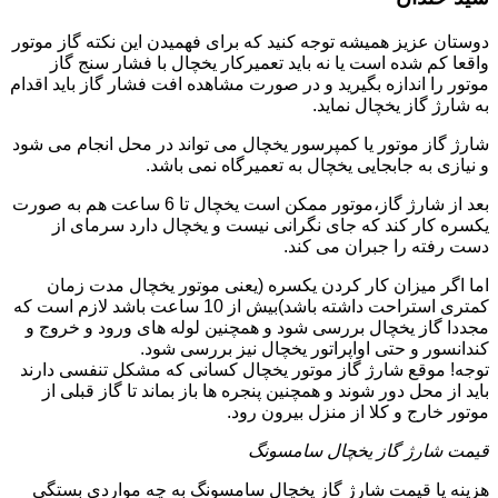
دوستان عزیز همیشه توجه کنید که برای فهمیدن این نکته گاز موتور
واقعا کم شده است یا نه باید تعمیرکار یخچال با فشار سنج گاز
موتور را اندازه بگیرید و در صورت مشاهده افت فشار گاز باید اقدام
به شارژ گاز یخچال نماید.
شارژ گاز موتور یا کمپرسور یخچال می تواند در محل انجام می شود
و نیازی به جابجایی یخچال به تعمیرگاه نمی باشد.
بعد از شارژ گاز،موتور ممکن است یخچال تا 6 ساعت هم به صورت
یکسره کار کند که جای نگرانی نیست و یخچال دارد سرمای از
دست رفته را جبران می کند.
اما اگر میزان کار کردن یکسره (یعنی موتور یخچال مدت زمان
کمتری استراحت داشته باشد)بیش از 10 ساعت باشد لازم است که
مجددا گاز یخچال بررسی شود و همچنین لوله های ورود و خروج و
کندانسور و حتی اواپراتور یخچال نیز بررسی شود.
توجه! موقع شارژ گاز موتور یخچال کسانی که مشکل تنفسی دارند
باید از محل دور شوند و همچنین پنجره ها باز بماند تا گاز قبلی از
موتور خارج و کلا از منزل بیرون رود.
قیمت شارژ گاز یخچال سامسونگ
هزینه یا قیمت شارژ گاز یخچال سامسونگ به چه مواردی بستگی