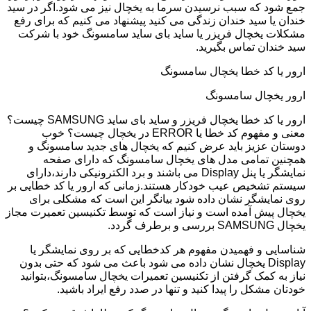
جمع شود که سبب نرسیدن سرما به یخچال نیز می شود.اگر در سید
خندان یا سید خندان زندگی می کنید پیشنهاد می کنیم که برای رفع
مشکلات یخچال فریزر یا ساید بای ساید سامسونگ خود با شرکت
سید خندان تماس بگیرید.
ارور یا کد خطا یخچال سامسونگ
ارور یخچال سامسونگ
ارور یا کد خطا یخچال فریزر و ساید بای ساید SAMSUNG چیست؟
معنی و مفهوم کد خطا یا ERROR در یخچال چیست؟ خوب
دوستان عزیز باید عرض کنیم که یخچال های جدید سامسونگ و
همچنین تمامی مدل های یخچال سامسونگ که دارای صفحه
نمایشگر یا پنل Display می باشند و برد الکترونیکی دارند،دارای
سیستم تشخیص عیب خودکار هستند.زمانی که ارور یا کد خطایی بر
روی نمایشگر نشان داده شود بیانگر این است که مشکلی برای
یخچال پیش آمده است و نیاز است که توسط تکنیسین تعمیرت مجاز
یخچال SAMSUNG بررسی و برطرف گردد.
شناسایی و فهمیدن مفهوم هر کدخطایی که بر روی نمایشگر یا
Display یخچال نشان داده می شود باعث می شود که حتی بدون
نیاز به کمک گرفتن از تکنیسین تعمیرات یخچال سامسونگ،بتوانید
خودتان مشکل را پیدا کنید و تنها در صدد رفع ایراد باشید.