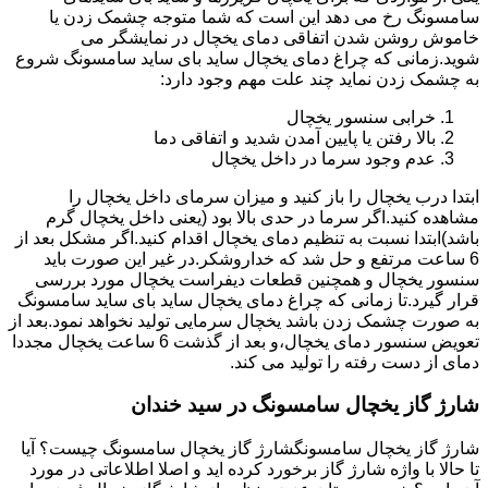
سامسونگ رخ می دهد این است که شما متوجه چشمک زدن یا
خاموش روشن شدن اتفاقی دمای یخچال در نمایشگر می
شوید.زمانی که چراغ دمای یخچال ساید بای ساید سامسونگ شروع
به چشمک زدن نماید چند علت مهم وجود دارد:
خرابی سنسور یخچال
بالا رفتن یا پایین آمدن شدید و اتفاقی دما
عدم وجود سرما در داخل یخچال
ابتدا درب یخچال را باز کنید و میزان سرمای داخل یخچال را
مشاهده کنید.اگر سرما در حدی بالا بود (یعنی داخل یخچال گرم
باشد)ابتدا نسبت به تنظیم دمای یخچال اقدام کنید.اگر مشکل بعد از
6 ساعت مرتفع و حل شد که خداروشکر.در غیر این صورت باید
سنسور یخچال و همچنین قطعات دیفراست یخچال مورد بررسی
قرار گیرد.تا زمانی که چراغ دمای یخچال ساید بای ساید سامسونگ
به صورت چشمک زدن باشد یخچال سرمایی تولید نخواهد نمود.بعد از
تعویض سنسور دمای یخچال،و بعد از گذشت 6 ساعت یخچال مجددا
دمای از دست رفته را تولید می کند.
شارژ گاز یخچال سامسونگ در سید خندان
شارژ گاز یخچال سامسونگشارژ گاز یخچال سامسونگ چیست؟ آیا
تا حالا با واژه شارژ گاز برخورد کرده اید و اصلا اطلاعاتی در مورد