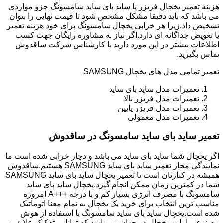
هزینه تعمیر یخچال فریزر یا ساید بای ساید سامسونگ جزو مواردی
می باشد که باید دقیقا مشکل مشخص شود تا قیمت نهایی را بتوان
تشخیص داد.زیرا هر خرابی یخچال سامسونگ برای خود هزینه تعمیر
یا تعویض جداگانه ای دارد.اگر نیاز به مشاوره رایگان جهت کسب
اطلاعات بیشتر در این مورد دارید با کارشناس شرکت ساقدوش
تماس بگیرید.
تعمیر تمامی مدل های یخچال SAMSUNG
تعمیرات مدل ساید بای ساید
تعمیرات مدل فریزر بالا
تعمیرات مدل فریزر پایین
تعمیرات مدل معمولی
تعمیر ساید بای ساید سامسونگ در ساقدوش
اگر یخچال شما ساید بای ساید می باشد و دچار خرابی شده است ما
نمایندگی مجاز تعمیر ساید بای ساید SAMSUNG هستیم.ساقدوش
همیشه در کنارتان است تا تعمیر یخچال ساید بای ساید SAMSUNG
شما در کمترین زمان ممکن انجام گیرد.یخچال ساید بای ساید
سامسونگ با مصرف انرژی بسیار کم و با درجه +++A امروزه
مناسب ترین انتخاب برای خرید یک یخچال به تمام معنا اتوماتیک
شده است.یخچال ساید بای ساید سامسونگ با استفاده از هوش
مصنوعی اولین یخچال در جهان می باشد که توانایی تفکیک علایق و