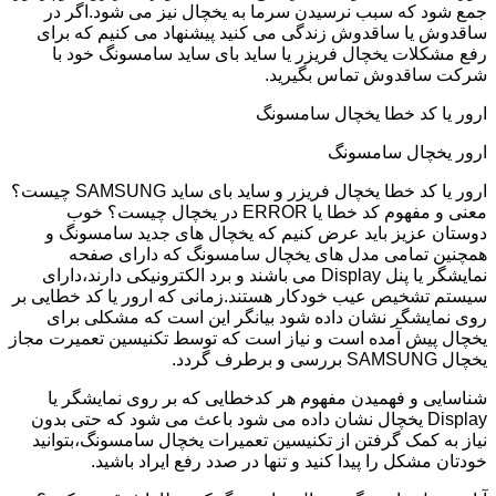
جمع شود که سبب نرسیدن سرما به یخچال نیز می شود.اگر در
ساقدوش یا ساقدوش زندگی می کنید پیشنهاد می کنیم که برای
رفع مشکلات یخچال فریزر یا ساید بای ساید سامسونگ خود با
شرکت ساقدوش تماس بگیرید.
ارور یا کد خطا یخچال سامسونگ
ارور یخچال سامسونگ
ارور یا کد خطا یخچال فریزر و ساید بای ساید SAMSUNG چیست؟
معنی و مفهوم کد خطا یا ERROR در یخچال چیست؟ خوب
دوستان عزیز باید عرض کنیم که یخچال های جدید سامسونگ و
همچنین تمامی مدل های یخچال سامسونگ که دارای صفحه
نمایشگر یا پنل Display می باشند و برد الکترونیکی دارند،دارای
سیستم تشخیص عیب خودکار هستند.زمانی که ارور یا کد خطایی بر
روی نمایشگر نشان داده شود بیانگر این است که مشکلی برای
یخچال پیش آمده است و نیاز است که توسط تکنیسین تعمیرت مجاز
یخچال SAMSUNG بررسی و برطرف گردد.
شناسایی و فهمیدن مفهوم هر کدخطایی که بر روی نمایشگر یا
Display یخچال نشان داده می شود باعث می شود که حتی بدون
نیاز به کمک گرفتن از تکنیسین تعمیرات یخچال سامسونگ،بتوانید
خودتان مشکل را پیدا کنید و تنها در صدد رفع ایراد باشید.