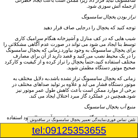
سامسونگ نباید قرار داد زیرا ممکن است باعث ایجاد خطراتی
ازجمله آتش سوزی شود.
تراز بودن یخچال سامسونگ
توجه کنید که یخچال را درجایی صاف قرار دهید
شیب هایی که در کف منازل و آشپزخانه هنگام سرامیک کاری
توسط بنا ایجاد می شود می تواند در صورت عدم آگاهی مشکلاتی را
برای یخچال سامسونگ به وجود بیاورد.زمانی که یخچال سامسونگ
را در یک محیط نصب می کنید و قصد دارید از آن برای مصارف
مختلف استفاده کنید،حتماً یخچال را تراز کرده و از کیفیت و کارکرد
صحیح موتور دستگاه مطمئن شوید.
زمانی که یخچال سامسونگ تراز نشده باشد،به دلایل مختلف به
موتور دستگاه فشار می آید و علاوه بر تولید صداهای مختلف در
برخی از موارد ممکن است باعث کاهش طول عمر موتور نیز
شود.همچنین در عملکرد گاز مبرد اختلال ایجاد می کند.
منبع آب یخچال سامسونگ
شما می توانید از دستگاه تصفیه برای منبع آب یخچال خود استفاده
تلفن تماس فوری
نمایندگی تعمیر یخچال سامسونگ در ساقدوش
کنید
tel:09125353655
در دفترچه راهنمای یخچال سامسونگ قسمت ویژه ای به منبع آب