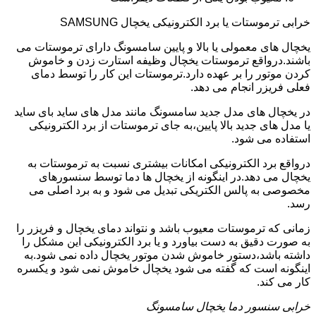
خرابی ترموستات یا برد الکترونیکی یخچال SAMSUNG
یخچال های معمولی یا بالا و پایین سامسونگ دارای ترموستات می
باشند.درواقع ترموستات یخچال وظیفه استارت زدن و خاموش
کردن موتور را بر عهده دارد.ترموستات این کار را توسط دمای
فعلی فریزر انجام می دهد.
در یخچال های مدل جدید سامسونگ مانند مدل های ساید بای ساید
یا مدل های جدید بالا پایین،به جای ترموستات از برد الکترونیکی
استفاده می شود.
درواقع برد الکترونیکی امکانات بیشتری نسبت به ترموستات به
یخچال می دهد.در اینگونه از یخچال ها دما توسط سنسورهای
مخصوصی به پالس الکتریکی تبدیل می شود و به برد اصلی می
رسد.
زمانی که ترموستات معیوب باشد و نتواند دمای یخچال و فریزر را
به صورت دقیق به دست بیاورد و یا برد الکترونیکی این مشکل را
داشته باشد،دستور خاموش شدن موتور یخچال داده نمی شود.به
اینگونه است که گفته می شود یخچال خاموش نمی شود و یکسره
کار می کند.
خرابی سنسور دما یخچال سامسونگ