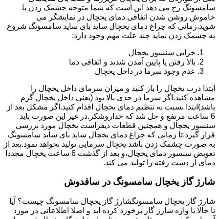
سامسونگ رخ می دهد این است که شما متوجه چشمک زدن یا
خاموش روشن شدن اتفاقی دمای یخچال در نمایشگر می
شوید.زمانی که چراغ دمای یخچال ساید بای ساید سامسونگ شروع
به چشمک زدن نماید چند علت مهم وجود دارد:
خرابی سنسور یخچال
بالا رفتن یا پایین آمدن شدید و اتفاقی دما
عدم وجود سرما در داخل یخچال
ابتدا درب یخچال را باز کنید و میزان سرمای داخل یخچال را
مشاهده کنید.اگر سرما در حدی بالا بود (یعنی داخل یخچال گرم
باشد)ابتدا نسبت به تنظیم دمای یخچال اقدام کنید.اگر مشکل بعد از
6 ساعت مرتفع و حل شد که خداروشکر.در غیر این صورت باید
سنسور یخچال و همچنین قطعات دیفراست یخچال مورد بررسی
قرار گیرد.تا زمانی که چراغ دمای یخچال ساید بای ساید سامسونگ
به صورت چشمک زدن باشد یخچال سرمایی تولید نخواهد نمود.بعد از
تعویض سنسور دمای یخچال،و بعد از گذشت 6 ساعت یخچال مجددا
دمای از دست رفته را تولید می کند.
شارژ گاز یخچال سامسونگ در ساقدوش
شارژ گاز یخچال سامسونگشارژ گاز یخچال سامسونگ چیست؟ آیا
تا حالا با واژه شارژ گاز برخورد کرده اید و اصلا اطلاعاتی در مورد