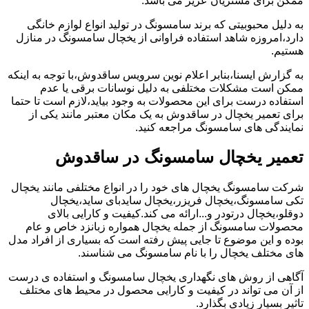
ممکن برای مشتریان عزیز می باشد.
به دلیل محبوبیتی که برند سامسونگ در تولید انواع لوازم خانگی
دارد،امروزه شاهد استفاده فراوانی از یخچال سامسونگ در منازل
هستیم.
به گزارش ایسنا،بنابر اعلام نوین سرویس ساقدوش،با توجه به اینکه
ممکن است مشکلات مختلفی به دلیل نوسانات برقی یا عدم
استفاده درست برای این محصولات به وجود بیاید،لازم است تا حتما
برای تعمیر یخچال در ساقدوش به یک مکان معتبر مانند یکی از
نمایندگی های سامسونگ مراجعه کنید.
تعمیر یخچال سامسونگ در ساقدوش
شرکت سامسونگ یخچال های خود را در انواع مختلفی مانند یخچال
تکی سامسونگ،یخچال فریزر،یخچال سایدبای ساید،یخچال
دوقلو،یخچال درتودر و...ارائه می کند.کیفیت و کارایی بالای
محصولات سامسونگ از جمله یخچال همواره زبانزد خاص و عام
بوده و این موضوع تا جایی پیش رفته است که بسیاری از افراد مدل
های مختلف یخچال را با نام سامسونگ می شناسند.
آگاهی از روش های نگهداری یخچال سامسونگ و استفاده ی درست
از آن می تواند در کیفیت و کارایی محصول در محیط های مختلف
تاثیر بسیار زیادی بگذارد.