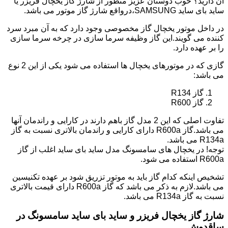
آن دارید؟ خوب دوستان عزیز منظور از شارژ گاز یخچال فریزر یا
ساید بای ساید SAMSUNG،درواقع شارژ گاز موتور می باشد.
در داخل موتور یخچال گاز مخصوصی وجود دارد که به آن مبرد سرد
کننده می گویند.این گاز وظیفه سرما سازی در چرخه سرما سازی
را بر عهده دارد.
گازی که در موتورهای یخچال ها استفاده می شود یکی از این 2 نوع
می باشد:
گاز R134
گاز R600
تفاوت اصلی که این 2 مدل گاز باهم دارند در کارایی و راندمان آنها
می باشد.گاز R600a دارای کارایی و راندمان بالاتری نسبت به گاز
R134a می باشد.
توجه! در یخچال های سامسونگ مدل ساید بای ساید اغلب از گاز
R600a استفاده می شود.
تشخیص اینکه کدام گاز باید به موتور تزریق شود بر عهده تکنیسین
می باشد.لازم به ذکر می باشد که گاز R600a دارای قیمت بالاتری
نسبت به گاز R134a می باشد.
شارژ گاز یخچال فریزر و ساید بای ساید سامسونگ در
ساقدوش