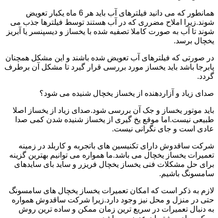
همانطور که می دانید فیلترهای آب باید هر 6 ماه یکبار تعویض
شوند.زیرا املاح مضرری که در آب هستند توسط فیلترها جذب می
شوند تا آب به صورت کاملا تصفیه شده با یخساز و دیسپنسر یا آبریز
یخچال برسد.
در صورتی که فیلترهای آب تعویض شده باشند و این مشکل همچنان
پابرجا باشد باید یخساز مورد بررسی قرار گیرد تا مشکل آن برطرف
گردد.
صدای زیاد و آزاردهنده از یخساز یخچال شنیده می شود؟
باید موتور یخساز و جک آن بررسی شود.صدای زیاد از یخساز اصلا
طبیعی نیست.اما موقع یخ گیری از یخساز شنیده شدن کمی صدا
عادی است و جای نگرانی نیست.
شرکت ساقدوش دارای تکنیسین های باتجربه و کاربلد در زمینه
تعمیرات یخساز یخچال می باشد.ما همواره می توانیم بهترین گزینه
برای حل مشکلات فنی یخساز یخچال فریزر و ساید بای سایدهای
سامسونگ باشیم.
لازم به ذکر است که امکان تعمیرات یخساز یخچال های سامسونگ
حتی در منزل و محل نیز وجود دارد.زیرا شرکت ساقدوش همواره
به دنبال تعمیرات در سریع ترین زمان ممکن و ساده ترین روش