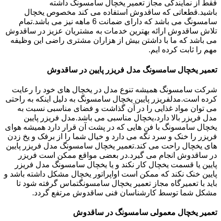
فقط از نمایندگی مجاز تعمیر یخچال سامسونگ داشته
باشید.قطعاتی که ساقدوش استفاده می کند مخصوص یخچال
سامسونگ می باشد که دارای ضمانت 6 ماهه نیز می باشد.تمام
تلاش ساقدوش ارائه بهترین خدمات به مشتریان عزیز در ساقدوش
می باشد که ما با داشتن بیش از هزاران مشتری راضی این وظیفه
مهم را ثابت کرده ایم.
تعمیر یخچال سامسونگ مدل فریزر پایین در ساقدوش
شرکت سامسونگ همیشه تنوع مدل در یخچال های خود را رعایت
کرده است.مدلفریزر پایین یخچال سامسونگ به دلیل اینکه به راحتی
می توان مواد غذایی را در آن گذاشت و فضای مناسبی نسبت به
مدل فریزر بالا دارد،یخچال مناسبی می باشد.مدل فریزر پایین
یخچال سامسونگ با فن هایی که در پشت آن قرار دارد همیشه هوای
فریزر را خنک و سرد نگه می دارد و خیال شما را از برفک و یخ زدن
های یخچال راحت می کند.تعمیر یخچال سامسونگ مدل فریزر پایین
در ساقدوش انجام می گیرد.در بعضی مواقع ممکن است فریزر
پایین یا قسمت یخچال کار نکند و یا یخچال سامسونگ مدل فریزر
پایین خنک نکند که ممکن است اواپراتور یخچال مشکل داشته باشد و
باید با تعمیرگاه مجاز تعمیر یخچال سامسونگتماس گرفته شود تا
مشکل شما توسط کارشناسان فنی ساقدوش مرتفع گردد.
تعمیر یخچال معمولی سامسونگ در ساقدوش