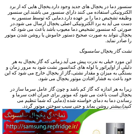
سنسور دما در یخچال های جدید وجود دارد.یخچال هایی که از برد
الکترونیکی استفاده می کنند دارای سنسور می باشند.این سنسور
وظیفه تشخیص دما را بر عهده دارد.دمایی که توسط سنسور به
دست می آید به برد الکترونیکی اصلی یخچال ارسال می شود.در
صورتی که سنسور تشخیص دما معیوب باشد باعث می شود که
یخچال نتواند به صورت صحیح دستور خاموش یا روشن شدن موتور
را صادر نماید.
نشت گاز یخچال سامسونگ
این مورد خیلی به ندرت پیش می آید.زمانی که گاز یخچال به هر
دلیلی از اواپراتور یا لوله های کندانسور نشت شود به مرور زمان و
بستگی به میزان و مقدار نشتی،گاز از یخچال خارج می شود که این
خود باعث به فشار افتادن موتور یخچال می شود.
زیرا به هر اندازه که گاز کم باشد و چون گاز عامل سرما ساز در
یخچال است باعث می شود که موتور برای جبران افت سرما و
رساندن دما به دمای خواسته شده (دمایی که شما تنظیم می
کنید)،بیشتر روشن بماند و حتی سبب سوختن موتور گردد.