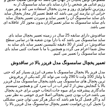
رژیم غذایی هر شخص را دارد.ساید بای ساید سامسونگ از به
روزترین تکنولوژی روز و مدرن یخچال استفاده می کند و هر مورد
خرابی آن نیازمند این می باشد که فقط تعمیرکار مجاز یخچال ساید
بای ساید سامسونگ آن را تعمیر نماید.و سپردن تعمیر یخچال ساید
بای ساید سامسونگ به سایر تعمیرکاران بدون مجوز کار عاقلانه ای
نمی باشد.
ساقدوش دارای سابقه 25 سال در زمینه تعمیر یخچال ساید بای
ساید سامسونگ می باشد که با دارا بودن شعبه ها در تمامی سطح
ساقدوش؛ در کمتر از 30 دقیقه تکنیسین تعمیر ساید بای ساید به
محل شما اعزام می گردد.و همچنین با ما با ضمانت کتبی ساید بای
ساید سامسونگ را تعمیر می کنیم.
تعمیر یخچال سامسونگ مدل فریزر بالا در ساقدوش
مدل فریز بالا یخچال سامسونگ با مصرف انرژی بسیار کم که حتی
با ولتاژ 100 ولت تا 290 ولت می تواند کار کند،یکی از پرفروش
ترین یخچال های سامسونگ می باشد.یخچال سامسونگ مدل فریزر
بالا با گنجایش بیش از 2 لیتر آب در آب سرد کن و همچنین سیستم
ماندگاری پیشرفته برای میوه جات،انتخاب خوبی برای خرید یخچال
می باشد.خراب بودن چنین یخچالی اصلا خبری خوشی به نظر نمی
آید و اگر فصل گرما هم باشد که دیگر هرگز نمی توان چنین مشکلی
را تحمل کرد.درخواست تعمیر یخچال سامسونگ مدل فریزر بالا را