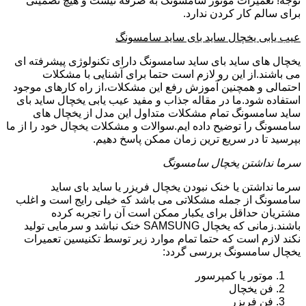
توجه! تعمیرات موتور سامسونگ به صرفه نیست و هیچ تضمینی
برای سالم کار کردن ندارد.
عیب یابی یخچال ساید بای ساید سامسونگ
یخچال های ساید بای ساید سامسونگ دارای تکنولوژی پیشرفته ای
می باشند.از این رو لازم است حتما برای آشنایی با مشکلات
احتمالی و همچنین آموزش رفع این مشکلات،از راه کارهای موجود
استفاده شود.ما در مقاله جذاب و مفید عیب یابی یخچال ساید بای
ساید سامسونگ تمام مشکلات متداول این مدل از یخچال های
سامسونگ را توضیح داده ایم.سوالات و مشکلات یخچال خود را از ما
بپرسید تا در سریع ترین زمان ممکن پاسخ دهیم.
سرما نداشتن یخچال سامسونگ
سرما نداشتن یا خنک نبودن یخچال فریزر یا ساید بای ساید
سامسونگ از جمله مشکلاتی می باشد که خیلی رایج است و اغلب
مشتریان حداقل برای یکبار ممکن است آن را تجربه کرده
باشند.زمانی که یخچال SAMSUNG خنک نباشد و سرمایی تولید
نکند لازم است که حتما تمام موارد زیر توسط تکنیسین تعمیرات
یخچال سامسونگ بررسی گردد:
موتور یا کمپرسور
فن یخچال
فن فریزر