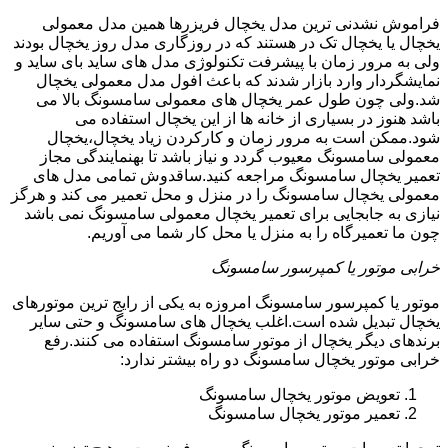
فراموش نشدنی ترین مدل یخچال فریزرها همین مدل معمولی
یخچال یا یخچال تک در هستند که در روزگاری مدل روز یخچال بودند
ولی به مرور زمان با پیشرفت تکنولوژی مدل های ساید بای ساید و
نمایشگردار وارد بازار شدند که باعث افول مدل معمولی یخچال
شد.ولی چون طول عمر یخچال های معمولی سامسونگ بالا می
باشد هنوز در بسیاری از خانه ها از این یخچال استفاده می
شود.ممکن است به مرور زمان و کارکردن زیاد یخچال،یخچال
معمولی سامسونگ معیوب گردد و نیاز باشد تا بهنمایندگی مجاز
تعمیر یخچال سامسونگ مراجعه کنید.ساقدوش تمامی مدل های
معمولی یخچال سامسونگ را در منزل و محل تعمیر می کند و هرگز
نیازی به جابجایی برای تعمیر یخچال معمولی سامسونگ نمی باشد
چون ما تعمیرگاه را به منزل یا محل کار شما می آوریم.
خرابی موتور یا کمپرسور سامسونگ
موتور یا کمپرسور سامسونگ امروزه به یکی از رایج ترین موتورهای
یخچال تبدیل شده است.اغلب یخچال های سامسونگ و حتی سایر
برندهای دیگر یخچال از موتور سامسونگ استفاده می کنند.رفع
خرابی موتور یخچال سامسونگ دو راه بیشتر ندارد:
تعویض موتور یخچال سامسونگ
تعمیر موتور یخچال سامسونگ