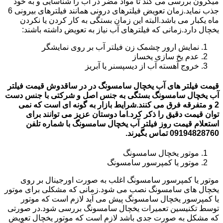
میکرون بررسی می کند تا مواد مضر در آب را شناسایی و به خود
جذب نماید.زمان تعویض فیلترهای درونی همانند فیلترهای بیرونی 6
ماه یکبار می باشد.البته این زمان بستگی به کار کردن یا نکردن
یخچال دارد.زمانی که فیلترهای آب نیاز به تعویض داشته باشند:
نمایش ارور چشمک زن فیلتر آب بر روی نمایشگر
عدم یخ سازی یخساز
خروج آهسته آب از دیسپسنر یا آبریز
قیمت فیلتر های آب یخچال سامسونگ در در ساقدوش قیمت فیلتر
آب یخچال سامسونگ بستگی به جنس اصل و شرکتی با جنس دست
2 و متفرقه فرق می کنند.شرایط بازار به گونه ای است که نمی
توان قیمت دقیق را ذکر کرد.اما دوستان عزیز می توانند برای
استعلام قیمت روز فیلتر آب یخچال سامسونگ با شماره تلفن
09194828760 تماس بگیرند.
موتور یخچال سامسونگ
موتور یا کمپرسور سامسونگ
موتور یا کمپرسور سامسونگ اغلب به صورت اورجینال بر روی
یخچال های سامسونگ نصب می شود.زمانی که مشکلی برای موتور
یا کمپرسور یخچال سامسونگ پیش می آید لازم است که موتور
توسط تکنیسین تعمیرات یخچال سامسونگ بررسی شود.در صورتی
که مشکل به صورت جدی باشد لازم است که موتور یخچال تعویض