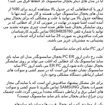
آیا در مدل های دیگر یخچال سامسونگ کد خطاها فرق می کنند؟
ارور یا کدخطاهایی که در جدول بالا مشاهده کردید برای 90% از
مدل های یخچال سامسونگ جواب هستند و کار می کنند.تنها با
مطالعه جدول بالا می توانید با علت و مشکلی که برای یخچال پیش
آمده است آشنا شوید.در نهایت در صورتی که از کد خطایی که بر
روی نمایشگر یخچال شما ظاهر شده است چیزی متوجه نشدید می
توانید با شماره تلفن 09194828760 تماس بگیرید.کارشناسان
شرکت ساقدوش به صورت 24 ساعته آماده ارائه خدمات و
پشتیبانی به مشتریان عزیز می باشند.
ارور PC ساید بای ساید سامسونگ
علت رخ دادن ارور PC ER یخچال سامسونگدر مدل ای ساید بای
ساید سامسونگ یک کد خطایی که اغلب می تواند بر روی نمایشگر
یخچال نشان داده شود،ارور ER PC می باشد.ارور PC ساید
سامسونگ نشان دهنده این است که در سیم کشی و سوکت های
اصلی ارتباطی دستگاه مشکلی وجود دارد.
برای حل مشکل پیشنهاد ساقدوش این است که با نمایندگی مجاز
تعمیرات یخچال SAMSUNG تماس بگیرید تا سیم کشی و سوکت
های اصلی برق و ارتباطی دستگاه مجددا بررسی گردد.
علت چشمک
زدن چراغ دمای یخچال ساید بای ساید سامسونگ چیست؟
یکی از مواردی که برای یخچال فریزرها و ساید بای سایدهای