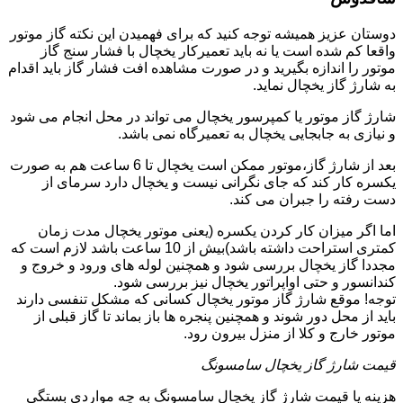
دوستان عزیز همیشه توجه کنید که برای فهمیدن این نکته گاز موتور
واقعا کم شده است یا نه باید تعمیرکار یخچال با فشار سنج گاز
موتور را اندازه بگیرید و در صورت مشاهده افت فشار گاز باید اقدام
به شارژ گاز یخچال نماید.
شارژ گاز موتور یا کمپرسور یخچال می تواند در محل انجام می شود
و نیازی به جابجایی یخچال به تعمیرگاه نمی باشد.
بعد از شارژ گاز،موتور ممکن است یخچال تا 6 ساعت هم به صورت
یکسره کار کند که جای نگرانی نیست و یخچال دارد سرمای از
دست رفته را جبران می کند.
اما اگر میزان کار کردن یکسره (یعنی موتور یخچال مدت زمان
کمتری استراحت داشته باشد)بیش از 10 ساعت باشد لازم است که
مجددا گاز یخچال بررسی شود و همچنین لوله های ورود و خروج و
کندانسور و حتی اواپراتور یخچال نیز بررسی شود.
توجه! موقع شارژ گاز موتور یخچال کسانی که مشکل تنفسی دارند
باید از محل دور شوند و همچنین پنجره ها باز بماند تا گاز قبلی از
موتور خارج و کلا از منزل بیرون رود.
قیمت شارژ گاز یخچال سامسونگ
هزینه یا قیمت شارژ گاز یخچال سامسونگ به چه مواردی بستگی