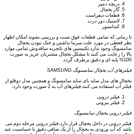
دریچه دمپر
گاز یخچال
قطعات دیفراست
لاستیک دور درب
کندانسور
تا زمانی که تمامی قطعات فوق تست و بررسی نشوند امکان اظهار
نظر قعطی در مورد علت سرما نداشتن و خنک نبودن یخچال
سامسونگ وجود ندارد.تکنیسین های باتجربه ساقدوش تمامی موارد
بالا را رعایت می کنند تا مشکل یخچال مشتریان عزیز به صورت
100% پایه ای و دقیق برطرف گردد.
فیلترهای آب یخچال سامسونگ SAMSUNG
یخچال های مدل ساید بای ساید سامسونگ و همچنین مدل دوقلو از
فیلتر آب استفاده می کنند.فیلترهای آب به 2 صورت وجود دارد:
فیلتر درونی
فیلتر بیرونی
فیلتر درونی یخچال سامسونگ
فیلتر درونی در داخل یخچال قرار دارد.فیلتر درونی مرحله دوم می
باشد که آب ورودی به یخچال را از یک صافی دقیق با حساسیت چند