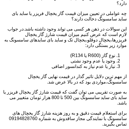
دارد؟
چه عواملی در تعیین میزان قیمت گاز یخچال فریزر یا ساید بای
ساید سامسونگ دخالت دارند؟
این سوالات در ذهن هر کسی می تواند وجود داشته باشد.در جواب
لازم است که عرض کنیم میزان قیمت شارژ گاز یخچال
فریزرها،یخچال دوقلو،یخچال تک و ساید بای سایدهای سامسونگ به
موارد زیر بستگی دارد:
نوع گاز (R600 یا R134)
وجود یا عدم وجود نشتی
نیاز یا عدم نیاز به کندانسور اضافی
از مهم ترین دلایل تاثیر گذار در قیمت نهایی گاز یخچال
سامسونگ،مواردی بود که در بالا عرض شد.
به صورت تقریبی می توان گفت که قیمت شارژ گاز یخچال فریزر یا
ساید بای ساید سامسونگ بین 500 تا 800 هزار تومان متغییر می
باشد.
برای استعلام قیمت دقیق و به روز هزینه شارژ گاز یخچال های
سامسونگ با نمایندگی مجاز ساقدوش به شماره 09194828760
تماس بگیرید.