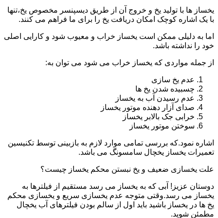
یخساز ها با تولید یخ و خروج آن از طریق دیسپنسر مخصوص یخ،تنها
با یک اشاره کوچک امکان دریافت یخ را برای ما فراهم می کنند.
اما به دلیلی ممکن است یخساز خراب و معیوب شود و کارایی اصلی
خود را نداشته باشد.
از جمله مواردی که یخساز خراب می شود می توان به:
عدم یخ سازی
چسبیده شدن یخ ها
عدم رسیدن آب به یخساز
صدای آزار دهنده موتور یخساز
خرابی جک بالابر یخساز
سوختن موتور یخساز
اشاره نمود.که بررسی تمامی موارد لازم به بازبینی توسط تکنیسین
تعمیرات یخساز یخچال سامسونگ می باشد.
علت یخسازی ضعیف و یخ نبستن محکم یخساز چیست؟
دوستان عزیز! آبی که به یخساز می رسد مستقیم از فیلترها به
یخساز می رسد.وقتی متوجه عدم یخسازی سریع و یخسازی محکم
یخ ها در یخساز باشید باید اول از سالم بودن فیلترهای آب یخچال
مطمئن شوید.