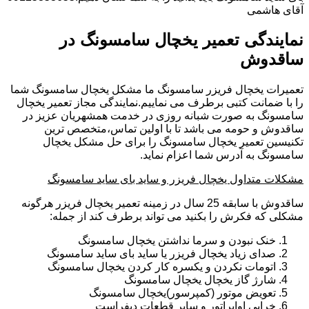
آقای هاشمی
نمایندگی تعمیر یخچال سامسونگ در
ساقدوش
تعمیرات یخچال فریزر سامسونگ ما مشکل یخچال سامسونگ شما
را با ضمانت کتبی برطرف می نماییم.نمایندگی مجاز تعمیر یخچال
سامسونگ به صورت شبانه روزی در خدمت همشهریان عزیز در
ساقدوش و حومه می باشد تا با اولین تماس،متخصص ترین
تکنیسین تعمیر یخچال سامسونگ را برای حل مشکل یخچال
سامسونگ به آدرس شما اعزام نماید.
مشکلات متداول یخچال فریزر و ساید بای ساید سامسونگ
ساقدوش با سابقه 25 سال در زمینه تعمیر یخچال فریزر هرگونه
مشکلی که فکرش را بکنید می تواند برطرف کند از جمله:
خنک نبودن و سرما نداشتن یخچال سامسونگ
صدای زیاد یخچال فریزر یا ساید بای ساید سامسونگ
اتومات نکردن و یکسره کار کردن یخچال سامسونگ
شارژ گاز یخچال یخچال سامسونگ
تعویض موتور (کمپرسور)یخچال سامسونگ
خرابی اواپراتور و سایر قطعات دیفراست