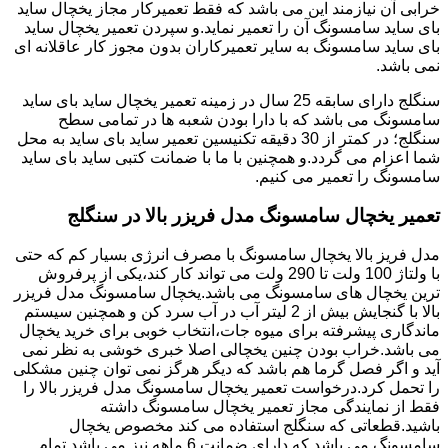
خرابی آن نیازمند این می باشد که فقط تعمیرکار مجاز یخچال ساید
بای ساید سامسونگ آن را تعمیر نماید.و سپردن تعمیر یخچال ساید
بای ساید سامسونگ به سایر تعمیرکاران بدون مجوز کار عاقلانه ای
نمی باشد.
سنگلج دارای سابقه 25 سال در زمینه تعمیر یخچال ساید بای ساید
سامسونگ می باشد که با دارا بودن شعبه ها در تمامی سطح
سنگلج؛ در کمتر از 30 دقیقه تکنیسین تعمیر ساید بای ساید به محل
شما اعزام می گردد.و همچنین با ما با ضمانت کتبی ساید بای ساید
سامسونگ را تعمیر می کنیم.
تعمیر یخچال سامسونگ مدل فریزر بالا در سنگلج
مدل فریز بالا یخچال سامسونگ با مصرف انرژی بسیار کم که حتی
با ولتاژ 100 ولت تا 290 ولت می تواند کار کند،یکی از پرفروش
ترین یخچال های سامسونگ می باشد.یخچال سامسونگ مدل فریزر
بالا با گنجایش بیش از 2 لیتر آب در آب سرد کن و همچنین سیستم
ماندگاری پیشرفته برای میوه جات،انتخاب خوبی برای خرید یخچال
می باشد.خراب بودن چنین یخچالی اصلا خبری خوشی به نظر نمی
آید و اگر فصل گرما هم باشد که دیگر هرگز نمی توان چنین مشکلی
را تحمل کرد.درخواست تعمیر یخچال سامسونگ مدل فریزر بالا را
فقط از نمایندگی مجاز تعمیر یخچال سامسونگ داشته
باشید.قطعاتی که سنگلج استفاده می کند مخصوص یخچال
سامسونگ می باشد که دارای ضمانت 6 ماهه نیز می باشد.تمام