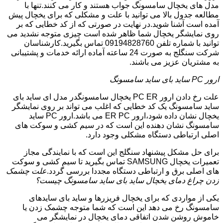
مدل های یخچال سامسونگ جواب هستند و کار می کنند.تنها با
مطالعه جدول بالا می توانید با علت و مشکلی که برای یخچال پیش
آمده است آشنا شوید.در نهایت در صورتی که از کد خطایی که بر
روی نمایشگر یخچال شما ظاهر شده است چیزی متوجه نشدید می
توانید با شماره تلفن 09194828760 تماس بگیرید.کارشناسان
شرکت سنگلج به صورت 24 ساعته آماده ارائه خدمات و پشتیبانی
به مشتریان عزیز می باشند.
ارور PC ساید بای ساید سامسونگ
علت رخ دادن ارور PC ER یخچال سامسونگدر مدل ای ساید بای
ساید سامسونگ یک کد خطایی که اغلب می تواند بر روی نمایشگر
یخچال نشان داده شود،ارور ER PC می باشد.ارور PC ساید
سامسونگ نشان دهنده این است که در سیم کشی و سوکت های
اصلی ارتباطی دستگاه مشکلی وجود دارد.
برای حل مشکل پیشنهاد سنگلج این است که با نمایندگی مجاز
تعمیرات یخچال SAMSUNG تماس بگیرید تا سیم کشی و سوکت
های اصلی برق و ارتباطی دستگاه مجددا بررسی گردد.
علت چشمک
زدن چراغ دمای یخچال ساید بای ساید سامسونگ چیست؟
یکی از مواردی که برای یخچال فریزرها و ساید بای سایدهای
سامسونگ رخ می دهد این است که شما متوجه چشمک زدن یا
خاموش روشن شدن اتفاقی دمای یخچال در نمایشگر می