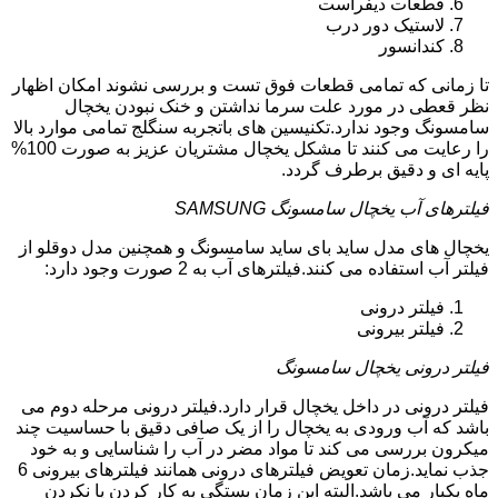
قطعات دیفراست
لاستیک دور درب
کندانسور
تا زمانی که تمامی قطعات فوق تست و بررسی نشوند امکان اظهار
نظر قعطی در مورد علت سرما نداشتن و خنک نبودن یخچال
سامسونگ وجود ندارد.تکنیسین های باتجربه سنگلج تمامی موارد بالا
را رعایت می کنند تا مشکل یخچال مشتریان عزیز به صورت 100%
پایه ای و دقیق برطرف گردد.
فیلترهای آب یخچال سامسونگ SAMSUNG
یخچال های مدل ساید بای ساید سامسونگ و همچنین مدل دوقلو از
فیلتر آب استفاده می کنند.فیلترهای آب به 2 صورت وجود دارد:
فیلتر درونی
فیلتر بیرونی
فیلتر درونی یخچال سامسونگ
فیلتر درونی در داخل یخچال قرار دارد.فیلتر درونی مرحله دوم می
باشد که آب ورودی به یخچال را از یک صافی دقیق با حساسیت چند
میکرون بررسی می کند تا مواد مضر در آب را شناسایی و به خود
جذب نماید.زمان تعویض فیلترهای درونی همانند فیلترهای بیرونی 6
ماه یکبار می باشد.البته این زمان بستگی به کار کردن یا نکردن