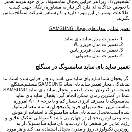
تشخیص داد.زیرا هر خرابی یخچال سامسونگ برای خود هزینه تعمیر
یا تعویض جداگانه ای دارد.اگر نیاز به مشاوره رایگان جهت کسب
اطلاعات بیشتر در این مورد دارید با کارشناس شرکت سنگلج تماس
بگیرید.
تعمیر تمامی مدل های یخچال SAMSUNG
تعمیرات مدل ساید بای ساید
تعمیرات مدل فریزر بالا
تعمیرات مدل فریزر پایین
تعمیرات مدل معمولی
تعمیر ساید بای ساید سامسونگ در سنگلج
اگر یخچال شما ساید بای ساید می باشد و دچار خرابی شده است ما
نمایندگی مجاز تعمیر ساید بای ساید SAMSUNG هستیم.سنگلج
همیشه در کنارتان است تا تعمیر یخچال ساید بای ساید SAMSUNG
شما در کمترین زمان ممکن انجام گیرد.یخچال ساید بای ساید
سامسونگ با مصرف انرژی بسیار کم و با درجه +++A امروزه
مناسب ترین انتخاب برای خرید یک یخچال به تمام معنا اتوماتیک
شده است.یخچال ساید بای ساید سامسونگ با استفاده از هوش
مصنوعی اولین یخچال در جهان می باشد که توانایی تفکیک علایق و
رژیم غذایی هر شخص را دارد.ساید بای ساید سامسونگ از به
روزترین تکنولوژی روز و مدرن یخچال استفاده می کند و هر مورد