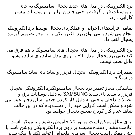
برد الکترونیکی در مدل های جدید یخچال سامسونگ به جای
ترموستات قرار گرفته و حتی چندین برابر از ترموستات بیشتر
کارایی دارد.
تمامی فرآیندهای اجرایی و عملکردی یخچال توسط برد الکترونیکی
انجام می شود و می توان برد الکترونیکی را به مغز تصمیم گیرنده
یخچال لقب داد.
برد الکترونیکی در مدل های یخچال های سامسونگ با هم فرق می
کند.یعنی برد یخچال مدل RT بر روی مدل ساید بای ساید روسو
قابل نصب نیست.
تعمیرات برد الکترونیکی یخچال فریزر و ساید بای ساید سامسونگ
در سنگلج
نمایندگی مجاز تعمیر برد یخچال سامسونگبرد الکترونیکی یخچال
فریزر یا ساید بای ساید SAMSUNG به دلیل نوسانات برق و
اتصالات داخلی و حتی به دلیل کار کردن چندین سال دچار عیب می
شود و ممکن است کارایی خود را از دست بده که در این حالت
شاهد عدم کار کردن صحیح یخچال خواهید بود.
برای مثال ممکن است موتور کلا خاموش نشود و یا ممکن است
علامت هشدار دهنده همیشه بر روی برد الکترونیکی روشن باشد.یا
حتی ممکن است یخچال سرمای دلخواه را تولید نکند با اینکه سایر