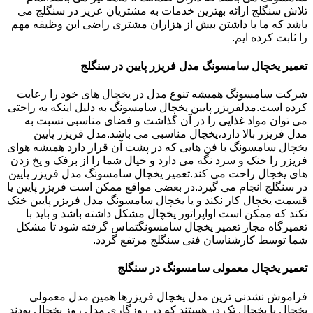
تلاش سنگلج ارائه بهترین خدمات به مشتریان عزیز در سنگلج می
باشد که ما با داشتن بیش از هزاران مشتری راضی این وظیفه مهم
را ثابت کرده ایم.
تعمیر یخچال سامسونگ مدل فریزر پایین در سنگلج
شرکت سامسونگ همیشه تنوع مدل در یخچال های خود را رعایت
کرده است.مدلفریزر پایین یخچال سامسونگ به دلیل اینکه به راحتی
می توان مواد غذایی را در آن گذاشت و فضای مناسبی نسبت به
مدل فریزر بالا دارد،یخچال مناسبی می باشد.مدل فریزر پایین
یخچال سامسونگ با فن هایی که در پشت آن قرار دارد همیشه هوای
فریزر را خنک و سرد نگه می دارد و خیال شما را از برفک و یخ زدن
های یخچال راحت می کند.تعمیر یخچال سامسونگ مدل فریزر پایین
در سنگلج انجام می گیرد.در بعضی مواقع ممکن است فریزر پایین یا
قسمت یخچال کار نکند و یا یخچال سامسونگ مدل فریزر پایین خنک
نکند که ممکن است اواپراتور یخچال مشکل داشته باشد و باید با
تعمیرگاه مجاز تعمیر یخچال سامسونگتماس گرفته شود تا مشکل
شما توسط کارشناسان فنی سنگلج مرتفع گردد.
تعمیر یخچال معمولی سامسونگ در سنگلج
فراموش نشدنی ترین مدل یخچال فریزرها همین مدل معمولی
یخچال یا یخچال تک در هستند که در روزگاری مدل روز یخچال بودند