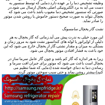
وظیفه تشخیص دما را بر عهده دارد.دمایی که توسط سنسور به
دست می آید به برد الکترونیکی اصلی یخچال ارسال می شود.در
صورتی که سنسور تشخیص دما معیوب باشد باعث می شود که
یخچال نتواند به صورت صحیح دستور خاموش یا روشن شدن موتور
را صادر نماید.
نشت گاز یخچال سامسونگ
این مورد خیلی به ندرت پیش می آید.زمانی که گاز یخچال به هر
دلیلی از اواپراتور یا لوله های کندانسور نشت شود به مرور زمان و
بستگی به میزان و مقدار نشتی،گاز از یخچال خارج می شود که این
خود باعث به فشار افتادن موتور یخچال می شود.
زیرا به هر اندازه که گاز کم باشد و چون گاز عامل سرما ساز در
یخچال است باعث می شود که موتور برای جبران افت سرما و
رساندن دما به دمای خواسته شده (دمایی که شما تنظیم می
کنید)،بیشتر روشن بماند و حتی سبب سوختن موتور گردد.