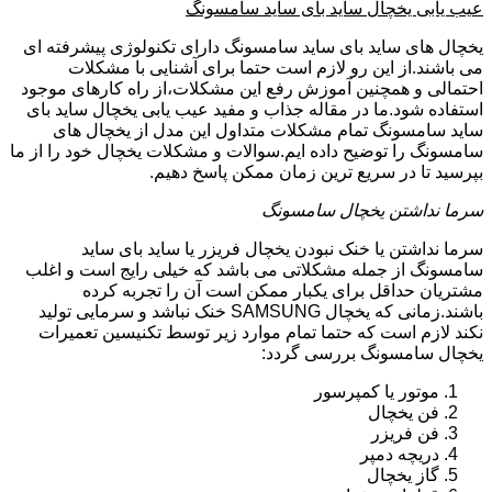
عیب یابی یخچال ساید بای ساید سامسونگ
یخچال های ساید بای ساید سامسونگ دارای تکنولوژی پیشرفته ای
می باشند.از این رو لازم است حتما برای آشنایی با مشکلات
احتمالی و همچنین آموزش رفع این مشکلات،از راه کارهای موجود
استفاده شود.ما در مقاله جذاب و مفید عیب یابی یخچال ساید بای
ساید سامسونگ تمام مشکلات متداول این مدل از یخچال های
سامسونگ را توضیح داده ایم.سوالات و مشکلات یخچال خود را از ما
بپرسید تا در سریع ترین زمان ممکن پاسخ دهیم.
سرما نداشتن یخچال سامسونگ
سرما نداشتن یا خنک نبودن یخچال فریزر یا ساید بای ساید
سامسونگ از جمله مشکلاتی می باشد که خیلی رایج است و اغلب
مشتریان حداقل برای یکبار ممکن است آن را تجربه کرده
باشند.زمانی که یخچال SAMSUNG خنک نباشد و سرمایی تولید
نکند لازم است که حتما تمام موارد زیر توسط تکنیسین تعمیرات
یخچال سامسونگ بررسی گردد:
موتور یا کمپرسور
فن یخچال
فن فریزر
دریچه دمپر
گاز یخچال