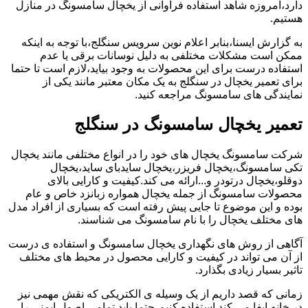
دارد،امروزه شاهد استفاده فراوانی از یخچال سامسونگ در منازل
هستیم.
به گزارش ایسنا،بنابر اعلام نوین سرویس سنگلج،با توجه به اینکه
ممکن است مشکلات مختلفی به دلیل نوسانات برقی یا عدم
استفاده درست برای این محصولات به وجود بیاید،لازم است تا حتما
برای تعمیر یخچال در سنگلج به یک مکان معتبر مانند یکی از
نمایندگی های سامسونگ مراجعه کنید.
تعمیر یخچال سامسونگ در سنگلج
شرکت سامسونگ یخچال های خود را در انواع مختلفی مانند یخچال
تکی سامسونگ،یخچال فریزر،یخچال سایدبای ساید،یخچال
دوقلو،یخچال درتودر و...ارائه می کند.کیفیت و کارایی بالای
محصولات سامسونگ از جمله یخچال همواره زبانزد خاص و عام
بوده و این موضوع تا جایی پیش رفته است که بسیاری از افراد مدل
های مختلف یخچال را با نام سامسونگ می شناسند.
آگاهی از روش های نگهداری یخچال سامسونگ و استفاده ی درست
از آن می تواند در کیفیت و کارایی محصول در محیط های مختلف
تاثیر بسیار زیادی بگذارد.
زمانی که قصد داریم از یک وسیله ی الکتریکی که نقش مهمی نیز
در خانه ایفا می کند استفاده کنیم،حتما باید تمامی اصول ایمنی را