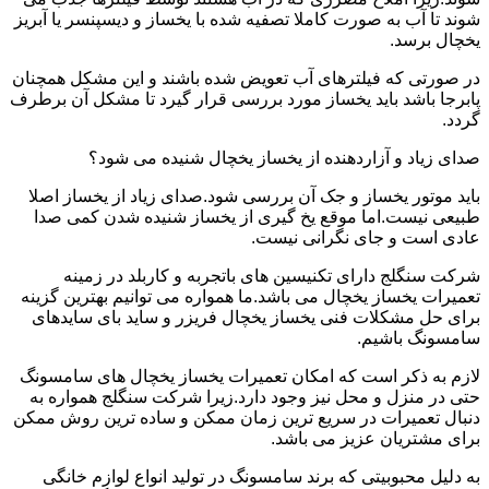
شوند تا آب به صورت کاملا تصفیه شده با یخساز و دیسپنسر یا آبریز
یخچال برسد.
در صورتی که فیلترهای آب تعویض شده باشند و این مشکل همچنان
پابرجا باشد باید یخساز مورد بررسی قرار گیرد تا مشکل آن برطرف
گردد.
صدای زیاد و آزاردهنده از یخساز یخچال شنیده می شود؟
باید موتور یخساز و جک آن بررسی شود.صدای زیاد از یخساز اصلا
طبیعی نیست.اما موقع یخ گیری از یخساز شنیده شدن کمی صدا
عادی است و جای نگرانی نیست.
شرکت سنگلج دارای تکنیسین های باتجربه و کاربلد در زمینه
تعمیرات یخساز یخچال می باشد.ما همواره می توانیم بهترین گزینه
برای حل مشکلات فنی یخساز یخچال فریزر و ساید بای سایدهای
سامسونگ باشیم.
لازم به ذکر است که امکان تعمیرات یخساز یخچال های سامسونگ
حتی در منزل و محل نیز وجود دارد.زیرا شرکت سنگلج همواره به
دنبال تعمیرات در سریع ترین زمان ممکن و ساده ترین روش ممکن
برای مشتریان عزیز می باشد.
به دلیل محبوبیتی که برند سامسونگ در تولید انواع لوازم خانگی