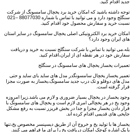
جدید اقدام کنید.
توجه داشته باشید که امکان خرید برد یخچال سامسونگ از شرکت
سنگلج وجود دارد و می توانید با تماس با شماره 88077030 –021
نسبت خرید و سفارش محصول خود اقدام کنید.
امکان خرید برد الکترونیکی اصلی یخچال سامسونگ در سایر استان
های ایران وجود دارد؟
بله.می توانید با تماس با شرکت سنگلج نسبت به خرید و دریافت
سفارش خود در هر نقطه ای از ایران،اقدام کنید.
تعمیرات یخساز یخچال های سامسونگ در سنگلج
تعمیر یخساز یخچال سامسونگدر مدل های ساید بای ساید و حتی
مدل های دوقلو و تک درب جدید سامسونگ،یخساز به صورت مجزا
قرار گرفته است.
وجود یخساز در یخچال بسیار ضروری و لازم می باشد.زیرا امروزه
وجود یخ در هر یخچالی امری لازم است و یخچال های سامسونگ با
قرار دادن یخساز مجزا و جدا در بخش فریزر نسبت به رفع مشکل
جایخی های قدیمی اقدام کرده اند.
یخساز ها با تولید یخ و خروج آن از طریق دیسپنسر مخصوص یخ،تنها
با یک اشاره کوچک امکان دریافت یخ را برای ما فراهم می کنند.