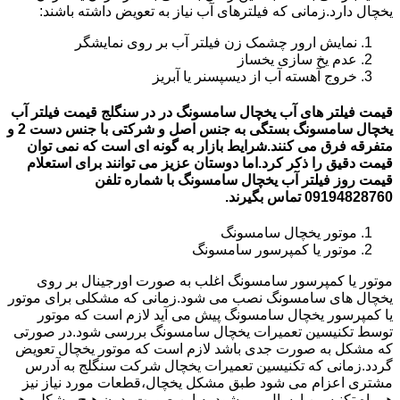
یخچال دارد.زمانی که فیلترهای آب نیاز به تعویض داشته باشند:
نمایش ارور چشمک زن فیلتر آب بر روی نمایشگر
عدم یخ سازی یخساز
خروج آهسته آب از دیسپسنر یا آبریز
قیمت فیلتر های آب یخچال سامسونگ در در سنگلج قیمت فیلتر آب
یخچال سامسونگ بستگی به جنس اصل و شرکتی با جنس دست 2 و
متفرقه فرق می کنند.شرایط بازار به گونه ای است که نمی توان
قیمت دقیق را ذکر کرد.اما دوستان عزیز می توانند برای استعلام
قیمت روز فیلتر آب یخچال سامسونگ با شماره تلفن
09194828760 تماس بگیرند.
موتور یخچال سامسونگ
موتور یا کمپرسور سامسونگ
موتور یا کمپرسور سامسونگ اغلب به صورت اورجینال بر روی
یخچال های سامسونگ نصب می شود.زمانی که مشکلی برای موتور
یا کمپرسور یخچال سامسونگ پیش می آید لازم است که موتور
توسط تکنیسین تعمیرات یخچال سامسونگ بررسی شود.در صورتی
که مشکل به صورت جدی باشد لازم است که موتور یخچال تعویض
گردد.زمانی که تکنیسین تعمیرات یخچال شرکت سنگلج به آدرس
مشتری اعزام می شود طبق مشکل یخچال،قطعات مورد نیاز نیز
همراه تکنیسین ارسال می شود.به این صورت بدون هیچ مشکلی هم