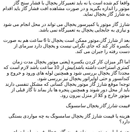
واقعا کم شده است یا نه باید تعمیرکار یخچال با فشار سنج گاز
موتور را اندازه بگیرید و در صورت مشاهده افت فشار گاز باید اقدام
به شارژ گاز یخچال نماید.
شارژ گاز موتور یا کمپرسور یخچال می تواند در محل انجام می شود
و نیازی به جابجایی یخچال به تعمیرگاه نمی باشد.
بعد از شارژ گاز،موتور ممکن است یخچال تا 6 ساعت هم به صورت
یکسره کار کند که جای نگرانی نیست و یخچال دارد سرمای از
دست رفته را جبران می کند.
اما اگر میزان کار کردن یکسره (یعنی موتور یخچال مدت زمان
کمتری استراحت داشته باشد)بیش از 10 ساعت باشد لازم است که
مجددا گاز یخچال بررسی شود و همچنین لوله های ورود و خروج و
کندانسور و حتی اواپراتور یخچال نیز بررسی شود.
توجه! موقع شارژ گاز موتور یخچال کسانی که مشکل تنفسی دارند
باید از محل دور شوند و همچنین پنجره ها باز بماند تا گاز قبلی از
موتور خارج و کلا از منزل بیرون رود.
قیمت شارژ گاز یخچال سامسونگ
هزینه یا قیمت شارژ گاز یخچال سامسونگ به چه مواردی بستگی
دارد؟
چه عواملی در تعیین میزان قیمت گاز یخچال فریزر یا ساید بای