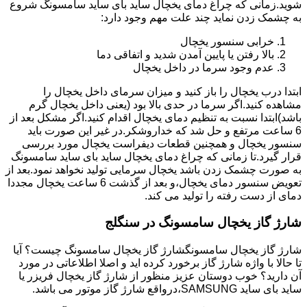
شوید.زمانی که چراغ دمای یخچال ساید بای ساید سامسونگ شروع
به چشمک زدن نماید چند علت مهم وجود دارد:
خرابی سنسور یخچال
بالا رفتن یا پایین آمدن شدید و اتفاقی دما
عدم وجود سرما در داخل یخچال
ابتدا درب یخچال را باز کنید و میزان سرمای داخل یخچال را
مشاهده کنید.اگر سرما در حدی بالا بود (یعنی داخل یخچال گرم
باشد)ابتدا نسبت به تنظیم دمای یخچال اقدام کنید.اگر مشکل بعد از
6 ساعت مرتفع و حل شد که خداروشکر.در غیر این صورت باید
سنسور یخچال و همچنین قطعات دیفراست یخچال مورد بررسی
قرار گیرد.تا زمانی که چراغ دمای یخچال ساید بای ساید سامسونگ
به صورت چشمک زدن باشد یخچال سرمایی تولید نخواهد نمود.بعد از
تعویض سنسور دمای یخچال،و بعد از گذشت 6 ساعت یخچال مجددا
دمای از دست رفته را تولید می کند.
شارژ گاز یخچال سامسونگ در سنگلج
شارژ گاز یخچال سامسونگشارژ گاز یخچال سامسونگ چیست؟ آیا
تا حالا با واژه شارژ گاز برخورد کرده اید و اصلا اطلاعاتی در مورد
آن دارید؟ خوب دوستان عزیز منظور از شارژ گاز یخچال فریزر یا
ساید بای ساید SAMSUNG،درواقع شارژ گاز موتور می باشد.