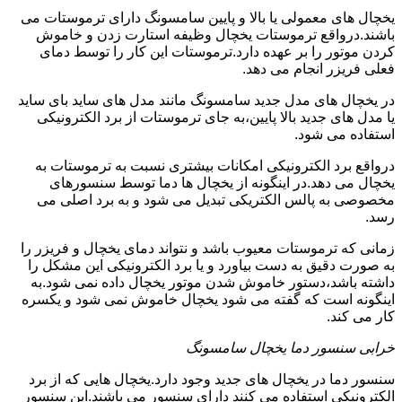
یخچال های معمولی یا بالا و پایین سامسونگ دارای ترموستات می
باشند.درواقع ترموستات یخچال وظیفه استارت زدن و خاموش
کردن موتور را بر عهده دارد.ترموستات این کار را توسط دمای
فعلی فریزر انجام می دهد.
در یخچال های مدل جدید سامسونگ مانند مدل های ساید بای ساید
یا مدل های جدید بالا پایین،به جای ترموستات از برد الکترونیکی
استفاده می شود.
درواقع برد الکترونیکی امکانات بیشتری نسبت به ترموستات به
یخچال می دهد.در اینگونه از یخچال ها دما توسط سنسورهای
مخصوصی به پالس الکتریکی تبدیل می شود و به برد اصلی می
رسد.
زمانی که ترموستات معیوب باشد و نتواند دمای یخچال و فریزر را
به صورت دقیق به دست بیاورد و یا برد الکترونیکی این مشکل را
داشته باشد،دستور خاموش شدن موتور یخچال داده نمی شود.به
اینگونه است که گفته می شود یخچال خاموش نمی شود و یکسره
کار می کند.
خرابی سنسور دما یخچال سامسونگ
سنسور دما در یخچال های جدید وجود دارد.یخچال هایی که از برد
الکترونیکی استفاده می کنند دارای سنسور می باشند.این سنسور