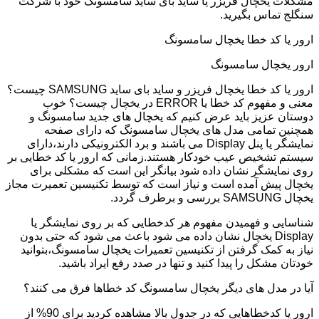
مشکلات یخچال فریزر یا ساید بای ساید سامسونگ خود با شرکت
سنگلج تماس بگیرید.
ارور یا کد خطا یخچال سامسونگ
ارور یخچال سامسونگ
ارور یا کد خطا یخچال فریزر و ساید بای ساید SAMSUNG چیست؟
معنی و مفهوم کد خطا یا ERROR در یخچال چیست؟ خوب
دوستان عزیز باید عرض کنیم که یخچال های جدید سامسونگ و
همچنین تمامی مدل های یخچال سامسونگ که دارای صفحه
نمایشگر یا پنل Display می باشند و برد الکترونیکی دارند،دارای
سیستم تشخیص عیب خودکار هستند.زمانی که ارور یا کد خطایی بر
روی نمایشگر نشان داده شود بیانگر این است که مشکلی برای
یخچال پیش آمده است و نیاز است که توسط تکنیسین تعمیرت مجاز
یخچال SAMSUNG بررسی و برطرف گردد.
شناسایی و فهمیدن مفهوم هر کدخطایی که بر روی نمایشگر یا
Display یخچال نشان داده می شود باعث می شود که حتی بدون
نیاز به کمک گرفتن از تکنیسین تعمیرات یخچال سامسونگ،بتوانید
خودتان مشکل را پیدا کنید و تنها در صدد رفع ایراد باشید.
آیا در مدل های دیگر یخچال سامسونگ کد خطاها فرق می کنند؟
ارور یا کدخطاهایی که در جدول بالا مشاهده کردید برای 90% از