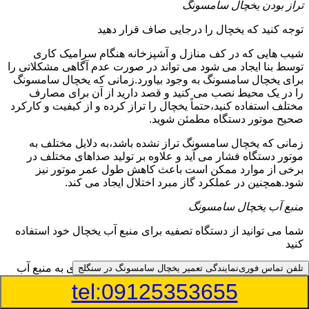
تراز بودن یخچال سامسونگ
توجه کنید که یخچال را درجایی صاف قرار دهید
شیب هایی که در کف منازل و آشپزخانه هنگام سرامیک کاری
توسط بنا ایجاد می شود می تواند در صورت عدم آگاهی مشکلاتی را
برای یخچال سامسونگ به وجود بیاورد.زمانی که یخچال سامسونگ
را در یک محیط نصب می کنید و قصد دارید از آن برای مصارف
مختلف استفاده کنید،حتماً یخچال را تراز کرده و از کیفیت و کارکرد
صحیح موتور دستگاه مطمئن شوید.
زمانی که یخچال سامسونگ تراز نشده باشد،به دلایل مختلف به
موتور دستگاه فشار می آید و علاوه بر تولید صداهای مختلف در
برخی از موارد ممکن است باعث کاهش طول عمر موتور نیز
شود.همچنین در عملکرد گاز مبرد اختلال ایجاد می کند.
منبع آب یخچال سامسونگ
شما می توانید از دستگاه تصفیه برای منبع آب یخچال خود استفاده
کنید
در دفترچه راهنمای یخچال سامسونگ قسمت ویژه ای به منبع آب
تلفن تماس فوری
نمایندگی تعمیر یخچال سامسونگ در سنگلج
آن و راهنمایی لازم در زمینه نصب و استفاده از آن اختصاص داده
tel:09125353655
شده است.برخی از مدل های یخچال سامسونگ دارای منبع آبریز
بوده و آبی خنک را به شما تحویل می دهند.برخی دیگر نیز آب را به