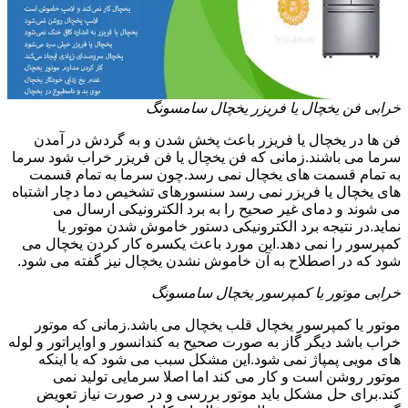
خرابی فن یخچال یا فریزر یخچال سامسونگ
فن ها در یخچال یا فریزر باعث پخش شدن و به گردش در آمدن
سرما می باشند.زمانی که فن یخچال یا فن فریزر خراب شود سرما
به تمام قسمت های یخچال نمی رسد.چون سرما به تمام قسمت
های یخچال یا فریزر نمی رسد سنسورهای تشخیص دما دچار اشتباه
می شوند و دمای غیر صحیح را به برد الکترونیکی ارسال می
نماید.در نتیجه برد الکترونیکی دستور خاموش شدن موتور یا
کمپرسور را نمی دهد.این مورد باعث یکسره کار کردن یخچال می
شود که در اصطلاح به آن خاموش نشدن یخچال نیز گفته می شود.
خرابی موتور یا کمپرسور یخچال سامسونگ
موتور یا کمپرسور یخچال قلب یخچال می باشد.زمانی که موتور
خراب باشد دیگر گاز به صورت صحیح به کندانسور و اواپراتور و لوله
های مویی پمپاژ نمی شود.این مشکل سبب می شود که با اینکه
موتور روشن است و کار می کند اما اصلا سرمایی تولید نمی
کند.برای حل مشکل باید موتور بررسی و در صورت نیاز تعویض