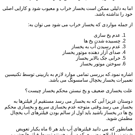
اما به دلیلی ممکن است یخساز خراب و معیوب شود و کارایی اصلی
خود را نداشته باشد.
از جمله مواردی که یخساز خراب می شود می توان به:
عدم یخ سازی
چسبیده شدن یخ ها
عدم رسیدن آب به یخساز
صدای آزار دهنده موتور یخساز
خرابی جک بالابر یخساز
سوختن موتور یخساز
اشاره نمود.که بررسی تمامی موارد لازم به بازبینی توسط تکنیسین
تعمیرات یخساز یخچال سامسونگ می باشد.
علت یخسازی ضعیف و یخ نبستن محکم یخساز چیست؟
دوستان عزیز! آبی که به یخساز می رسد مستقیم از فیلترها به
یخساز می رسد.وقتی متوجه عدم یخسازی سریع و یخسازی محکم
یخ ها در یخساز باشید باید اول از سالم بودن فیلترهای آب یخچال
مطمئن شوید.
همانطور که می دانید فیلترهای آب باید هر 6 ماه یکبار تعویض
شوند.زیرا املاح مضرری که در آب هستند توسط فیلترها جذب می