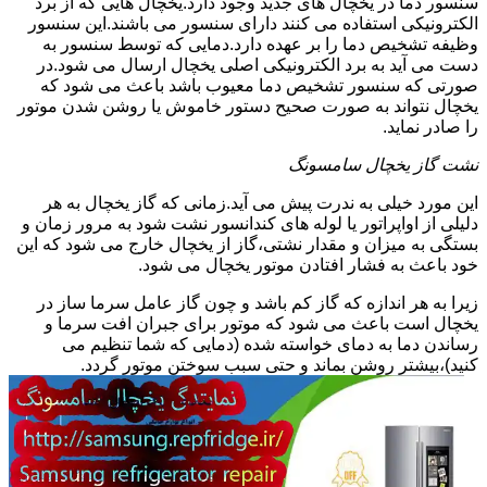
سنسور دما در یخچال های جدید وجود دارد.یخچال هایی که از برد
الکترونیکی استفاده می کنند دارای سنسور می باشند.این سنسور
وظیفه تشخیص دما را بر عهده دارد.دمایی که توسط سنسور به
دست می آید به برد الکترونیکی اصلی یخچال ارسال می شود.در
صورتی که سنسور تشخیص دما معیوب باشد باعث می شود که
یخچال نتواند به صورت صحیح دستور خاموش یا روشن شدن موتور
را صادر نماید.
نشت گاز یخچال سامسونگ
این مورد خیلی به ندرت پیش می آید.زمانی که گاز یخچال به هر
دلیلی از اواپراتور یا لوله های کندانسور نشت شود به مرور زمان و
بستگی به میزان و مقدار نشتی،گاز از یخچال خارج می شود که این
خود باعث به فشار افتادن موتور یخچال می شود.
زیرا به هر اندازه که گاز کم باشد و چون گاز عامل سرما ساز در
یخچال است باعث می شود که موتور برای جبران افت سرما و
رساندن دما به دمای خواسته شده (دمایی که شما تنظیم می
کنید)،بیشتر روشن بماند و حتی سبب سوختن موتور گردد.