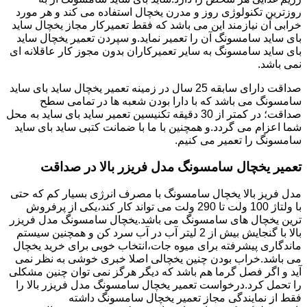
روزترین تکنولوژی روز و مدرن یخچال استفاده می کند و هر مورد
خرابی آن نیازمند این می باشد که فقط تعمیرکار مجاز یخچال ساید
بای ساید سامسونگ آن را تعمیر نماید.و سپردن تعمیر یخچال ساید
بای ساید سامسونگ به سایر تعمیرکاران بدون مجوز کار عاقلانه ای
نمی باشد.
صداقت دارای سابقه 25 سال در زمینه تعمیر یخچال ساید بای ساید
سامسونگ می باشد که با دارا بودن شعبه ها در تمامی سطح
صداقت؛ در کمتر از 30 دقیقه تکنیسین تعمیر ساید بای ساید به محل
شما اعزام می گردد.و همچنین با ما با ضمانت کتبی ساید بای ساید
سامسونگ را تعمیر می کنیم.
تعمیر یخچال سامسونگ مدل فریزر بالا در صداقت
مدل فریز بالا یخچال سامسونگ با مصرف انرژی بسیار کم که حتی
با ولتاژ 100 ولت تا 290 ولت می تواند کار کند،یکی از پرفروش
ترین یخچال های سامسونگ می باشد.یخچال سامسونگ مدل فریزر
بالا با گنجایش بیش از 2 لیتر آب در آب سرد کن و همچنین سیستم
ماندگاری پیشرفته برای میوه جات،انتخاب خوبی برای خرید یخچال
می باشد.خراب بودن چنین یخچالی اصلا خبری خوشی به نظر نمی
آید و اگر فصل گرما هم باشد که دیگر هرگز نمی توان چنین مشکلی
را تحمل کرد.درخواست تعمیر یخچال سامسونگ مدل فریزر بالا را
فقط از نمایندگی مجاز تعمیر یخچال سامسونگ داشته