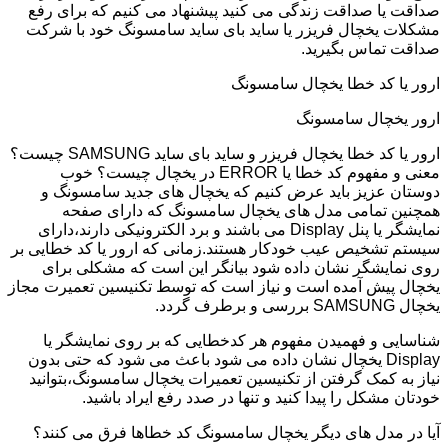
صداقت یا صداقت زندگی می کنید پیشنهاد می کنیم که برای رفع
مشکلات یخچال فریزر یا ساید بای ساید سامسونگ خود با شرکت
صداقت تماس بگیرید.
ارور یا کد خطا یخچال سامسونگ
ارور یخچال سامسونگ
ارور یا کد خطا یخچال فریزر و ساید بای ساید SAMSUNG چیست؟
معنی و مفهوم کد خطا یا ERROR در یخچال چیست؟ خوب
دوستان عزیز باید عرض کنیم که یخچال های جدید سامسونگ و
همچنین تمامی مدل های یخچال سامسونگ که دارای صفحه
نمایشگر یا پنل Display می باشند و برد الکترونیکی دارند،دارای
سیستم تشخیص عیب خودکار هستند.زمانی که ارور یا کد خطایی بر
روی نمایشگر نشان داده شود بیانگر این است که مشکلی برای
یخچال پیش آمده است و نیاز است که توسط تکنیسین تعمیرت مجاز
یخچال SAMSUNG بررسی و برطرف گردد.
شناسایی و فهمیدن مفهوم هر کدخطایی که بر روی نمایشگر یا
Display یخچال نشان داده می شود باعث می شود که حتی بدون
نیاز به کمک گرفتن از تکنیسین تعمیرات یخچال سامسونگ،بتوانید
خودتان مشکل را پیدا کنید و تنها در صدد رفع ایراد باشید.
آیا در مدل های دیگر یخچال سامسونگ کد خطاها فرق می کنند؟