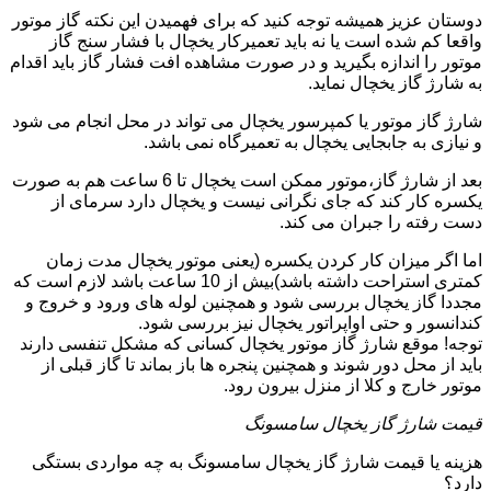
دوستان عزیز همیشه توجه کنید که برای فهمیدن این نکته گاز موتور
واقعا کم شده است یا نه باید تعمیرکار یخچال با فشار سنج گاز
موتور را اندازه بگیرید و در صورت مشاهده افت فشار گاز باید اقدام
به شارژ گاز یخچال نماید.
شارژ گاز موتور یا کمپرسور یخچال می تواند در محل انجام می شود
و نیازی به جابجایی یخچال به تعمیرگاه نمی باشد.
بعد از شارژ گاز،موتور ممکن است یخچال تا 6 ساعت هم به صورت
یکسره کار کند که جای نگرانی نیست و یخچال دارد سرمای از
دست رفته را جبران می کند.
اما اگر میزان کار کردن یکسره (یعنی موتور یخچال مدت زمان
کمتری استراحت داشته باشد)بیش از 10 ساعت باشد لازم است که
مجددا گاز یخچال بررسی شود و همچنین لوله های ورود و خروج و
کندانسور و حتی اواپراتور یخچال نیز بررسی شود.
توجه! موقع شارژ گاز موتور یخچال کسانی که مشکل تنفسی دارند
باید از محل دور شوند و همچنین پنجره ها باز بماند تا گاز قبلی از
موتور خارج و کلا از منزل بیرون رود.
قیمت شارژ گاز یخچال سامسونگ
هزینه یا قیمت شارژ گاز یخچال سامسونگ به چه مواردی بستگی
دارد؟