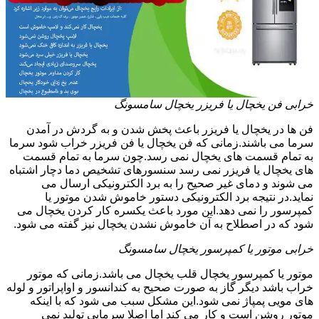
خرابی فن یخچال یا فریزر یخچال سامسونگ
فن ها در یخچال یا فریزر باعث پخش شدن و به گردش در آمدن
سرما می باشند.زمانی که فن یخچال یا فن فریزر خراب شود سرما
به تمام قسمت های یخچال نمی رسد.چون سرما به تمام قسمت
های یخچال یا فریزر نمی رسد سنسورهای تشخیص دما دچار اشتباه
می شوند و دمای غیر صحیح را به برد الکترونیکی ارسال می
نماید.در نتیجه برد الکترونیکی دستور خاموش شدن موتور یا
کمپرسور را نمی دهد.این مورد باعث یکسره کار کردن یخچال می
شود که در اصطلاح به آن خاموش نشدن یخچال نیز گفته می شود.
خرابی موتور یا کمپرسور یخچال سامسونگ
موتور یا کمپرسور یخچال قلب یخچال می باشد.زمانی که موتور
خراب باشد دیگر گاز به صورت صحیح به کندانسور و اواپراتور و لوله
های مویی پمپاژ نمی شود.این مشکل سبب می شود که با اینکه
موتور روشن است و کار می کند اما اصلا سرمایی تولید نمی