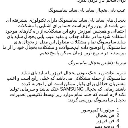
برای سالم کار کردن ندارد.
عیب یابی یخچال ساید بای ساید سامسونگ
یخچال های ساید بای ساید سامسونگ دارای تکنولوژی پیشرفته ای
می باشند.از این رو لازم است حتما برای آشنایی با مشکلات
احتمالی و همچنین آموزش رفع این مشکلات،از راه کارهای موجود
استفاده شود.ما در مقاله جذاب و مفید عیب یابی یخچال ساید بای
ساید سامسونگ تمام مشکلات متداول این مدل از یخچال های
سامسونگ را توضیح داده ایم.سوالات و مشکلات یخچال خود را از ما
بپرسید تا در سریع ترین زمان ممکن پاسخ دهیم.
سرما نداشتن یخچال سامسونگ
سرما نداشتن یا خنک نبودن یخچال فریزر یا ساید بای ساید
سامسونگ از جمله مشکلاتی می باشد که خیلی رایج است و اغلب
مشتریان حداقل برای یکبار ممکن است آن را تجربه کرده
باشند.زمانی که یخچال SAMSUNG خنک نباشد و سرمایی تولید
نکند لازم است که حتما تمام موارد زیر توسط تکنیسین تعمیرات
یخچال سامسونگ بررسی گردد:
موتور یا کمپرسور
فن یخچال
فن فریزر
دریچه دمپر