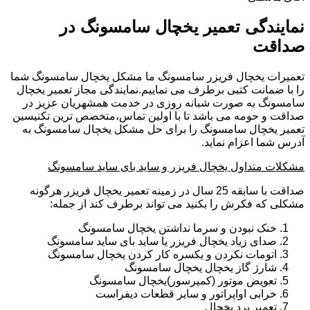
نمایندگی تعمیر یخچال سامسونگ در
صداقت
تعمیرات یخچال فریزر سامسونگ ما مشکل یخچال سامسونگ شما
را با ضمانت کتبی برطرف می نماییم.نمایندگی مجاز تعمیر یخچال
سامسونگ به صورت شبانه روزی در خدمت همشهریان عزیز در
صداقت و حومه می باشد تا با اولین تماس،متخصص ترین تکنیسین
تعمیر یخچال سامسونگ را برای حل مشکل یخچال سامسونگ به
آدرس شما اعزام نماید.
مشکلات متداول یخچال فریزر و ساید بای ساید سامسونگ
صداقت با سابقه 25 سال در زمینه تعمیر یخچال فریزر هرگونه
مشکلی که فکرش را بکنید می تواند برطرف کند از جمله:
خنک نبودن و سرما نداشتن یخچال سامسونگ
صدای زیاد یخچال فریزر یا ساید بای ساید سامسونگ
اتومات نکردن و یکسره کار کردن یخچال سامسونگ
شارژ گاز یخچال یخچال سامسونگ
تعویض موتور (کمپرسور)یخچال سامسونگ
خرابی اواپراتور و سایر قطعات دیفراست
تعمیر برد یخچال