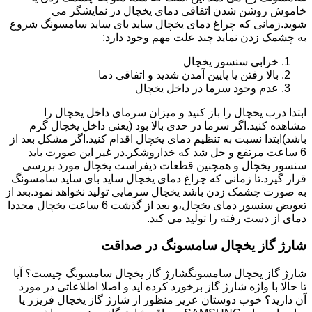
خاموش روشن شدن اتفاقی دمای یخچال در نمایشگر می
شوید.زمانی که چراغ دمای یخچال ساید بای ساید سامسونگ شروع
به چشمک زدن نماید چند علت مهم وجود دارد:
خرابی سنسور یخچال
بالا رفتن یا پایین آمدن شدید و اتفاقی دما
عدم وجود سرما در داخل یخچال
ابتدا درب یخچال را باز کنید و میزان سرمای داخل یخچال را
مشاهده کنید.اگر سرما در حدی بالا بود (یعنی داخل یخچال گرم
باشد)ابتدا نسبت به تنظیم دمای یخچال اقدام کنید.اگر مشکل بعد از
6 ساعت مرتفع و حل شد که خداروشکر.در غیر این صورت باید
سنسور یخچال و همچنین قطعات دیفراست یخچال مورد بررسی
قرار گیرد.تا زمانی که چراغ دمای یخچال ساید بای ساید سامسونگ
به صورت چشمک زدن باشد یخچال سرمایی تولید نخواهد نمود.بعد از
تعویض سنسور دمای یخچال،و بعد از گذشت 6 ساعت یخچال مجددا
دمای از دست رفته را تولید می کند.
شارژ گاز یخچال سامسونگ در صداقت
شارژ گاز یخچال سامسونگشارژ گاز یخچال سامسونگ چیست؟ آیا
تا حالا با واژه شارژ گاز برخورد کرده اید و اصلا اطلاعاتی در مورد
آن دارید؟ خوب دوستان عزیز منظور از شارژ گاز یخچال فریزر یا