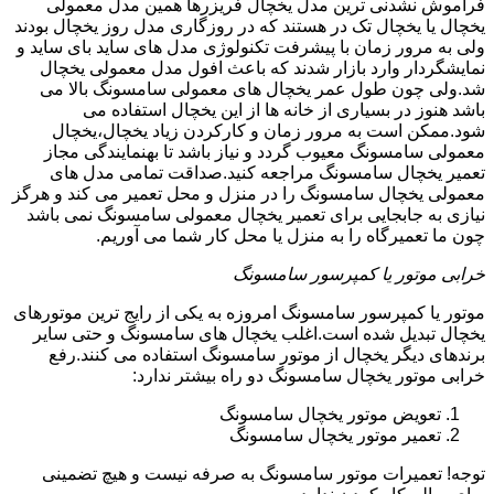
فراموش نشدنی ترین مدل یخچال فریزرها همین مدل معمولی
یخچال یا یخچال تک در هستند که در روزگاری مدل روز یخچال بودند
ولی به مرور زمان با پیشرفت تکنولوژی مدل های ساید بای ساید و
نمایشگردار وارد بازار شدند که باعث افول مدل معمولی یخچال
شد.ولی چون طول عمر یخچال های معمولی سامسونگ بالا می
باشد هنوز در بسیاری از خانه ها از این یخچال استفاده می
شود.ممکن است به مرور زمان و کارکردن زیاد یخچال،یخچال
معمولی سامسونگ معیوب گردد و نیاز باشد تا بهنمایندگی مجاز
تعمیر یخچال سامسونگ مراجعه کنید.صداقت تمامی مدل های
معمولی یخچال سامسونگ را در منزل و محل تعمیر می کند و هرگز
نیازی به جابجایی برای تعمیر یخچال معمولی سامسونگ نمی باشد
چون ما تعمیرگاه را به منزل یا محل کار شما می آوریم.
خرابی موتور یا کمپرسور سامسونگ
موتور یا کمپرسور سامسونگ امروزه به یکی از رایج ترین موتورهای
یخچال تبدیل شده است.اغلب یخچال های سامسونگ و حتی سایر
برندهای دیگر یخچال از موتور سامسونگ استفاده می کنند.رفع
خرابی موتور یخچال سامسونگ دو راه بیشتر ندارد:
تعویض موتور یخچال سامسونگ
تعمیر موتور یخچال سامسونگ
توجه! تعمیرات موتور سامسونگ به صرفه نیست و هیچ تضمینی