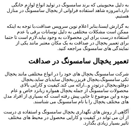
به دلیل محبوبیتی که برند سامسونگ در تولید انواع لوازم خانگی
دارد،امروزه شاهد استفاده فراوانی از یخچال سامسونگ در منازل
هستیم.
به گزارش ایسنا،بنابر اعلام نوین سرویس صداقت،با توجه به اینکه
ممکن است مشکلات مختلفی به دلیل نوسانات برقی یا عدم
استفاده درست برای این محصولات به وجود بیاید،لازم است تا حتما
برای تعمیر یخچال در صداقت به یک مکان معتبر مانند یکی از
نمایندگی های سامسونگ مراجعه کنید.
تعمیر یخچال سامسونگ در صداقت
شرکت سامسونگ یخچال های خود را در انواع مختلفی مانند یخچال
تکی سامسونگ،یخچال فریزر،یخچال سایدبای ساید،یخچال
دوقلو،یخچال درتودر و...ارائه می کند.کیفیت و کارایی بالای
محصولات سامسونگ از جمله یخچال همواره زبانزد خاص و عام
بوده و این موضوع تا جایی پیش رفته است که بسیاری از افراد مدل
های مختلف یخچال را با نام سامسونگ می شناسند.
آگاهی از روش های نگهداری یخچال سامسونگ و استفاده ی درست
از آن می تواند در کیفیت و کارایی محصول در محیط های مختلف
تاثیر بسیار زیادی بگذارد.