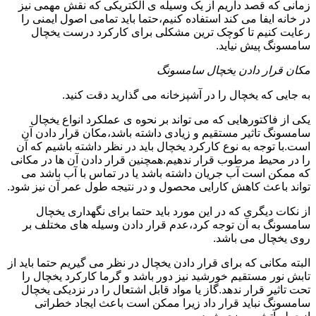
زمانی که قصد داریم از یک وسیله ی الکتریکی که نقش مهمی نیز
در خانه ایفا می کند استفاده کنیم،حتما باید تمامی اصول ایمنی را
رعایت کنیم تا کوچک ترین مشکلی برای کارکرد درست یخچال
سامسونگ پیش نیاید.
مکان قرار دادن یخچال سامسونگ
به جایی که یخچال را در آشپزخانه می گذارید دقت کنید.
یکی از فاکتورهایی که می تواند بر نحوه ی عملکرد انواع یخچال
سامسونگ تاثیر مستقیم و زیادی داشته باشد،مکان قرار دادن آن
است.با توجه به نوع کارکرد یخچال باید در نظر داشته باشیم که آن
را در محیط مرطوب قرار ندهیم.همچنین قرار دادن آن ها در مکانی
که ممکن است آب جریان داشته باشد یا در تماس با آب باشد می
تواند باعث کاهش کارایی محصول و در نتیجه طول عمر آن نیز شود.
از نکات دیگری که در این مورد باید حتما برای نگهداری یخچال
سامسونگ به آن توجه کرد،عدم قرار دادن وسیله های مختلف بر
روی یخچال می باشد.
البته مکانی که برای قرار دادن یخچال در نظر می گیریم حتما باید از
تابش نور مستقیم خورشید نیز دور باشد و گرما کارکرد یخچال را
تحت تاثیر قرار ندهد.گاز یا مواد قابل اشتعال را در نزدیکی یخچال
سامسونگ نباید قرار داد زیرا ممکن است باعث ایجاد خطراتی