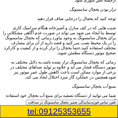
ازجمله آتش سوزی شود.
تراز بودن یخچال سامسونگ
توجه کنید که یخچال را درجایی صاف قرار دهید
شیب هایی که در کف منازل و آشپزخانه هنگام سرامیک کاری
توسط بنا ایجاد می شود می تواند در صورت عدم آگاهی مشکلاتی را
برای یخچال سامسونگ به وجود بیاورد.زمانی که یخچال سامسونگ
را در یک محیط نصب می کنید و قصد دارید از آن برای مصارف
مختلف استفاده کنید،حتماً یخچال را تراز کرده و از کیفیت و کارکرد
صحیح موتور دستگاه مطمئن شوید.
زمانی که یخچال سامسونگ تراز نشده باشد،به دلایل مختلف به
موتور دستگاه فشار می آید و علاوه بر تولید صداهای مختلف در
برخی از موارد ممکن است باعث کاهش طول عمر موتور نیز
شود.همچنین در عملکرد گاز مبرد اختلال ایجاد می کند.
منبع آب یخچال سامسونگ
شما می توانید از دستگاه تصفیه برای منبع آب یخچال خود استفاده
کنید
تلفن تماس فوری
نمایندگی تعمیر یخچال سامسونگ در صداقت
tel:09125353655
در دفترچه راهنمای یخچال سامسونگ قسمت ویژه ای به منبع آب
آن و راهنمایی لازم در زمینه نصب و استفاده از آن اختصاص داده