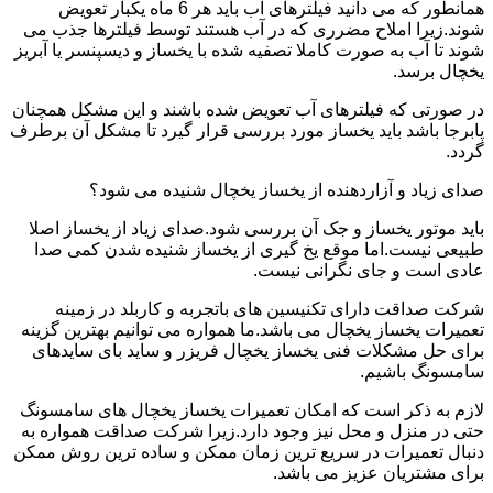
همانطور که می دانید فیلترهای آب باید هر 6 ماه یکبار تعویض
شوند.زیرا املاح مضرری که در آب هستند توسط فیلترها جذب می
شوند تا آب به صورت کاملا تصفیه شده با یخساز و دیسپنسر یا آبریز
یخچال برسد.
در صورتی که فیلترهای آب تعویض شده باشند و این مشکل همچنان
پابرجا باشد باید یخساز مورد بررسی قرار گیرد تا مشکل آن برطرف
گردد.
صدای زیاد و آزاردهنده از یخساز یخچال شنیده می شود؟
باید موتور یخساز و جک آن بررسی شود.صدای زیاد از یخساز اصلا
طبیعی نیست.اما موقع یخ گیری از یخساز شنیده شدن کمی صدا
عادی است و جای نگرانی نیست.
شرکت صداقت دارای تکنیسین های باتجربه و کاربلد در زمینه
تعمیرات یخساز یخچال می باشد.ما همواره می توانیم بهترین گزینه
برای حل مشکلات فنی یخساز یخچال فریزر و ساید بای سایدهای
سامسونگ باشیم.
لازم به ذکر است که امکان تعمیرات یخساز یخچال های سامسونگ
حتی در منزل و محل نیز وجود دارد.زیرا شرکت صداقت همواره به
دنبال تعمیرات در سریع ترین زمان ممکن و ساده ترین روش ممکن
برای مشتریان عزیز می باشد.