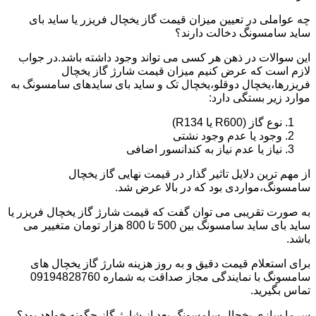
چه عواملی در تعیین میزان قیمت گاز یخچال فریزر یا ساید بای
ساید سامسونگ دخالت دارند؟
این سوالات در ذهن هر کسی می تواند وجود داشته باشد.در جواب
لازم است که عرض کنیم میزان قیمت شارژ گاز یخچال
فریزرها،یخچال دوقلو،یخچال تک و ساید بای سایدهای سامسونگ به
موارد زیر بستگی دارد:
نوع گاز (R600 یا R134)
وجود یا عدم وجود نشتی
نیاز یا عدم نیاز به کندانسور اضافی
از مهم ترین دلایل تاثیر گذار در قیمت نهایی گاز یخچال
سامسونگ،مواردی بود که در بالا عرض شد.
به صورت تقریبی می توان گفت که قیمت شارژ گاز یخچال فریزر یا
ساید بای ساید سامسونگ بین 500 تا 800 هزار تومان متغییر می
باشد.
برای استعلام قیمت دقیق و به روز هزینه شارژ گاز یخچال های
سامسونگ با نمایندگی مجاز صداقت به شماره 09194828760
تماس بگیرید.
سرما سازی یخچال سامسونگ بعد از شارژ گاز چگونه خواهد بود؟