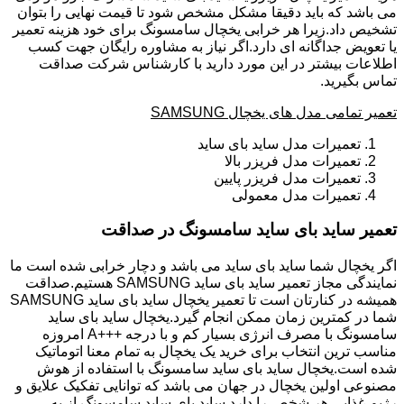
می باشد که باید دقیقا مشکل مشخص شود تا قیمت نهایی را بتوان
تشخیص داد.زیرا هر خرابی یخچال سامسونگ برای خود هزینه تعمیر
یا تعویض جداگانه ای دارد.اگر نیاز به مشاوره رایگان جهت کسب
اطلاعات بیشتر در این مورد دارید با کارشناس شرکت صداقت
تماس بگیرید.
تعمیر تمامی مدل های یخچال SAMSUNG
تعمیرات مدل ساید بای ساید
تعمیرات مدل فریزر بالا
تعمیرات مدل فریزر پایین
تعمیرات مدل معمولی
تعمیر ساید بای ساید سامسونگ در صداقت
اگر یخچال شما ساید بای ساید می باشد و دچار خرابی شده است ما
نمایندگی مجاز تعمیر ساید بای ساید SAMSUNG هستیم.صداقت
همیشه در کنارتان است تا تعمیر یخچال ساید بای ساید SAMSUNG
شما در کمترین زمان ممکن انجام گیرد.یخچال ساید بای ساید
سامسونگ با مصرف انرژی بسیار کم و با درجه +++A امروزه
مناسب ترین انتخاب برای خرید یک یخچال به تمام معنا اتوماتیک
شده است.یخچال ساید بای ساید سامسونگ با استفاده از هوش
مصنوعی اولین یخچال در جهان می باشد که توانایی تفکیک علایق و
رژیم غذایی هر شخص را دارد.ساید بای ساید سامسونگ از به