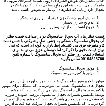
جذب نماید.زمان تعویض فیلترهای درونی همانند فیلترهای بیرونی 6
ماه یکبار می باشد.البته این زمان بستگی به کار کردن یا نکردن
یخچال دارد.زمانی که فیلترهای آب نیاز به تعویض داشته باشند:
نمایش ارور چشمک زن فیلتر آب بر روی نمایشگر
عدم یخ سازی یخساز
خروج آهسته آب از دیسپسنر یا آبریز
قیمت فیلتر های آب یخچال سامسونگ در در صداقت قیمت فیلتر
آب یخچال سامسونگ بستگی به جنس اصل و شرکتی با جنس دست
2 و متفرقه فرق می کنند.شرایط بازار به گونه ای است که نمی
توان قیمت دقیق را ذکر کرد.اما دوستان عزیز می توانند برای
استعلام قیمت روز فیلتر آب یخچال سامسونگ با شماره تلفن
09194828760 تماس بگیرند.
موتور یخچال سامسونگ
موتور یا کمپرسور سامسونگ
موتور یا کمپرسور سامسونگ اغلب به صورت اورجینال بر روی
یخچال های سامسونگ نصب می شود.زمانی که مشکلی برای موتور
یا کمپرسور یخچال سامسونگ پیش می آید لازم است که موتور
توسط تکنیسین تعمیرات یخچال سامسونگ بررسی شود.در صورتی
که مشکل به صورت جدی باشد لازم است که موتور یخچال تعویض
گردد.زمانی که تکنیسین تعمیرات یخچال شرکت صداقت به آدرس