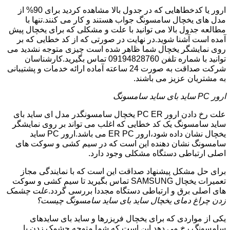
ارور یا کدخطاهایی که در جدول بالا مشاهده کردید برای 90% از
مدل های یخچال سامسونگ جواب هستند و کار می کنند.تنها با
مطالعه جدول بالا می توانید با علت و مشکلی که برای یخچال پیش
آمده است آشنا شوید.در نهایت در صورتی که از کد خطایی که بر
روی نمایشگر یخچال شما ظاهر شده است چیزی متوجه نشدید می
توانید با شماره تلفن 09194828760 تماس بگیرید.کارشناسان
شرکت صداقت به صورت 24 ساعته آماده ارائه خدمات و پشتیبانی
به مشتریان عزیز می باشند.
ارور PC ساید بای ساید سامسونگ
علت رخ دادن ارور PC ER یخچال سامسونگدر مدل ای ساید بای
ساید سامسونگ یک کد خطایی که اغلب می تواند بر روی نمایشگر
یخچال نشان داده شود،ارور ER PC می باشد.ارور PC ساید
سامسونگ نشان دهنده این است که در سیم کشی و سوکت های
اصلی ارتباطی دستگاه مشکلی وجود دارد.
برای حل مشکل پیشنهاد صداقت این است که با نمایندگی مجاز
تعمیرات یخچال SAMSUNG تماس بگیرید تا سیم کشی و سوکت
های اصلی برق و ارتباطی دستگاه مجددا بررسی گردد.
علت چشمک
زدن چراغ دمای یخچال ساید بای ساید سامسونگ چیست؟
یکی از مواردی که برای یخچال فریزرها و ساید بای سایدهای
سامسونگ رخ می دهد این است که شما متوجه چشمک زدن یا