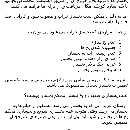
یخساز ها با تولید یخ و خروج آن از طریق دیسپنسر مخصوص یخ،تنها
با یک اشاره کوچک امکان دریافت یخ را برای ما فراهم می کنند.
اما به دلیلی ممکن است یخساز خراب و معیوب شود و کارایی اصلی
خود را نداشته باشد.
از جمله مواردی که یخساز خراب می شود می توان به:
عدم یخ سازی
چسبیده شدن یخ ها
عدم رسیدن آب به یخساز
صدای آزار دهنده موتور یخساز
خرابی جک بالابر یخساز
سوختن موتور یخساز
اشاره نمود.که بررسی تمامی موارد لازم به بازبینی توسط تکنیسین
تعمیرات یخساز یخچال سامسونگ می باشد.
علت یخسازی ضعیف و یخ نبستن محکم یخساز چیست؟
دوستان عزیز! آبی که به یخساز می رسد مستقیم از فیلترها به
یخساز می رسد.وقتی متوجه عدم یخسازی سریع و یخسازی محکم
یخ ها در یخساز باشید باید اول از سالم بودن فیلترهای آب یخچال
مطمئن شوید.