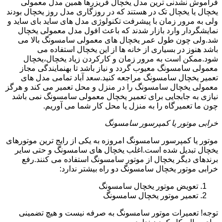
فراموش نشدنی ترین مدل یخچال فریزرها همین مدل معمولی
یخچال یا یخچال تک در هستند که در روزگاری مدل روز یخچال بودند
ولی به مرور زمان با پیشرفت تکنولوژی مدل های ساید بای ساید و
نمایشگردار وارد بازار شدند که باعث افول مدل معمولی یخچال
شد.ولی چون طول عمر یخچال های معمولی سامسونگ بالا می
باشد هنوز در بسیاری از خانه ها از این یخچال استفاده می
شود.ممکن است به مرور زمان و کارکردن زیاد یخچال،یخچال
معمولی سامسونگ معیوب گردد و نیاز باشد تا بهنمایندگی مجاز
تعمیر یخچال سامسونگ مراجعه کنید.سعد آباد تمامی مدل های
معمولی یخچال سامسونگ را در منزل و محل تعمیر می کند و هرگز
نیازی به جابجایی برای تعمیر یخچال معمولی سامسونگ نمی باشد
چون ما تعمیرگاه را به منزل یا محل کار شما می آوریم.
خرابی موتور یا کمپرسور سامسونگ
موتور یا کمپرسور سامسونگ امروزه به یکی از رایج ترین موتورهای
یخچال تبدیل شده است.اغلب یخچال های سامسونگ و حتی سایر
برندهای دیگر یخچال از موتور سامسونگ استفاده می کنند.رفع
خرابی موتور یخچال سامسونگ دو راه بیشتر ندارد:
تعویض موتور یخچال سامسونگ
تعمیر موتور یخچال سامسونگ
توجه! تعمیرات موتور سامسونگ به صرفه نیست و هیچ تضمینی