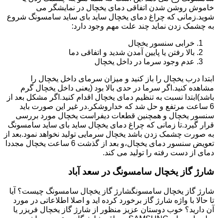
خاموش روشن شدن اتفاقی دمای یخچال در نمایشگر می
شوید.زمانی که چراغ دمای یخچال ساید بای ساید سامسونگ شروع
به چشمک زدن نماید چند علت مهم وجود دارد:
خرابی سنسور یخچال
بالا رفتن یا پایین آمدن شدید و اتفاقی دما
عدم وجود سرما در داخل یخچال
ابتدا درب یخچال را باز کنید و میزان سرمای داخل یخچال را
مشاهده کنید.اگر سرما در حدی بالا بود (یعنی داخل یخچال گرم
باشد)ابتدا نسبت به تنظیم دمای یخچال اقدام کنید.اگر مشکل بعد از
6 ساعت مرتفع و حل شد که خداروشکر.در غیر این صورت باید
سنسور یخچال و همچنین قطعات دیفراست یخچال مورد بررسی
قرار گیرد.تا زمانی که چراغ دمای یخچال ساید بای ساید سامسونگ
به صورت چشمک زدن باشد یخچال سرمایی تولید نخواهد نمود.بعد از
تعویض سنسور دمای یخچال،و بعد از گذشت 6 ساعت یخچال مجددا
دمای از دست رفته را تولید می کند.
شارژ گاز یخچال سامسونگ در سعد آباد
شارژ گاز یخچال سامسونگشارژ گاز یخچال سامسونگ چیست؟ آیا
تا حالا با واژه شارژ گاز برخورد کرده اید و اصلا اطلاعاتی در مورد
آن دارید؟ خوب دوستان عزیز منظور از شارژ گاز یخچال فریزر یا