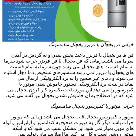
خرابی فن یخچال یا فریزر یخچال سامسونگ
فن ها در یخچال یا فریزر باعث پخش شدن و به گردش در آمدن
سرما می باشند.زمانی که فن یخچال یا فن فریزر خراب شود سرما
به تمام قسمت های یخچال نمی رسد.چون سرما به تمام قسمت
های یخچال یا فریزر نمی رسد سنسورهای تشخیص دما دچار اشتباه
می شوند و دمای غیر صحیح را به برد الکترونیکی ارسال می
نماید.در نتیجه برد الکترونیکی دستور خاموش شدن موتور یا
کمپرسور را نمی دهد.این مورد باعث یکسره کار کردن یخچال می
شود که در اصطلاح به آن خاموش نشدن یخچال نیز گفته می شود.
خرابی موتور یا کمپرسور یخچال سامسونگ
موتور یا کمپرسور یخچال قلب یخچال می باشد.زمانی که موتور
خراب باشد دیگر گاز به صورت صحیح به کندانسور و اواپراتور و لوله
های مویی پمپاژ نمی شود.این مشکل سبب می شود که با اینکه
موتور روشن است و کار می کند اما اصلا سرمایی تولید نمی