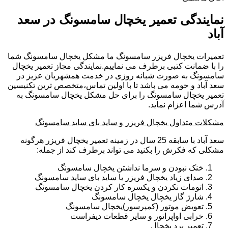
نمایندگی تعمیر یخچال سامسونگ در سعد
آباد
تعمیرات یخچال فریزر سامسونگ ما مشکل یخچال سامسونگ شما
را با ضمانت کتبی برطرف می نماییم.نمایندگی مجاز تعمیر یخچال
سامسونگ به صورت شبانه روزی در خدمت همشهریان عزیز در
سعد آباد و حومه می باشد تا با اولین تماس،متخصص ترین تکنیسین
تعمیر یخچال سامسونگ را برای حل مشکل یخچال سامسونگ به
آدرس شما اعزام نماید.
مشکلات متداول یخچال فریزر و ساید بای ساید سامسونگ
سعد آباد با سابقه 25 سال در زمینه تعمیر یخچال فریزر هرگونه
مشکلی که فکرش را بکنید می تواند برطرف کند از جمله:
خنک نبودن و سرما نداشتن یخچال سامسونگ
صدای زیاد یخچال فریزر یا ساید بای ساید سامسونگ
اتومات نکردن و یکسره کار کردن یخچال سامسونگ
شارژ گاز یخچال یخچال سامسونگ
تعویض موتور (کمپرسور)یخچال سامسونگ
خرابی اواپراتور و سایر قطعات دیفراست
تعمیر برد یخچال