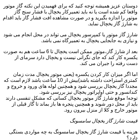
دوستان عزیز همیشه توجه کنید که برای فهمیدن این نکته گاز موتور
واقعا کم شده است یا نه باید تعمیرکار یخچال با فشار سنج گاز
موتور را اندازه بگیرید و در صورت مشاهده افت فشار گاز باید اقدام
به شارژ گاز یخچال نماید.
شارژ گاز موتور یا کمپرسور یخچال می تواند در محل انجام می شود
و نیازی به جابجایی یخچال به تعمیرگاه نمی باشد.
بعد از شارژ گاز،موتور ممکن است یخچال تا 6 ساعت هم به صورت
یکسره کار کند که جای نگرانی نیست و یخچال دارد سرمای از
دست رفته را جبران می کند.
اما اگر میزان کار کردن یکسره (یعنی موتور یخچال مدت زمان
کمتری استراحت داشته باشد)بیش از 10 ساعت باشد لازم است که
مجددا گاز یخچال بررسی شود و همچنین لوله های ورود و خروج و
کندانسور و حتی اواپراتور یخچال نیز بررسی شود.
توجه! موقع شارژ گاز موتور یخچال کسانی که مشکل تنفسی دارند
باید از محل دور شوند و همچنین پنجره ها باز بماند تا گاز قبلی از
موتور خارج و کلا از منزل بیرون رود.
قیمت شارژ گاز یخچال سامسونگ
هزینه یا قیمت شارژ گاز یخچال سامسونگ به چه مواردی بستگی
دارد؟