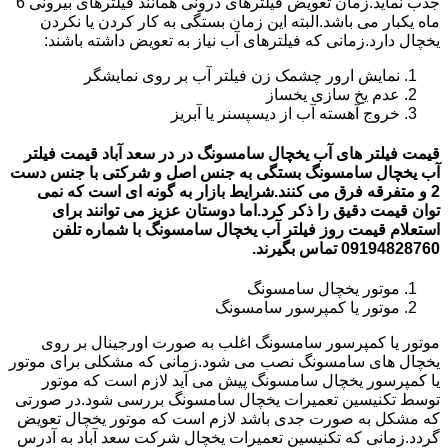
جذب نماید.زمان تعویض فیلترهای درونی همانند فیلترهای بیرونی 6
ماه یکبار می باشد.البته این زمان بستگی به کار کردن یا نکردن
یخچال دارد.زمانی که فیلترهای آب نیاز به تعویض داشته باشند:
نمایش ارور چشمک زن فیلتر آب بر روی نمایشگر
عدم یخ سازی یخساز
خروج آهسته آب از دیسپسنر یا آبریز
قیمت فیلتر های آب یخچال سامسونگ در در سعد آباد قیمت فیلتر
آب یخچال سامسونگ بستگی به جنس اصل و شرکتی با جنس دست
2 و متفرقه فرق می کنند.شرایط بازار به گونه ای است که نمی
توان قیمت دقیق را ذکر کرد.اما دوستان عزیز می توانند برای
استعلام قیمت روز فیلتر آب یخچال سامسونگ با شماره تلفن
09194828760 تماس بگیرند.
موتور یخچال سامسونگ
موتور یا کمپرسور سامسونگ
موتور یا کمپرسور سامسونگ اغلب به صورت اورجینال بر روی
یخچال های سامسونگ نصب می شود.زمانی که مشکلی برای موتور
یا کمپرسور یخچال سامسونگ پیش می آید لازم است که موتور
توسط تکنیسین تعمیرات یخچال سامسونگ بررسی شود.در صورتی
که مشکل به صورت جدی باشد لازم است که موتور یخچال تعویض
گردد.زمانی که تکنیسین تعمیرات یخچال شرکت سعد آباد به آدرس