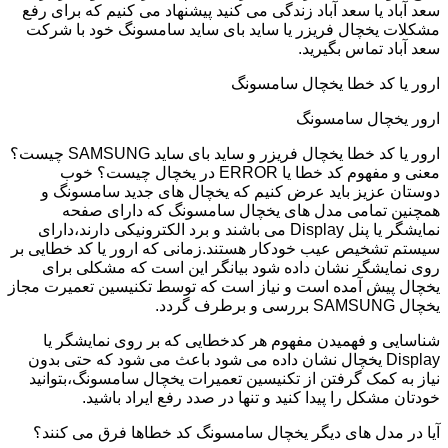
سعد آباد یا سعد آباد زندگی می کنید پیشنهاد می کنیم که برای رفع
مشکلات یخچال فریزر یا ساید بای ساید سامسونگ خود با شرکت
سعد آباد تماس بگیرید.
ارور یا کد خطا یخچال سامسونگ
ارور یخچال سامسونگ
ارور یا کد خطا یخچال فریزر و ساید بای ساید SAMSUNG چیست؟
معنی و مفهوم کد خطا یا ERROR در یخچال چیست؟ خوب
دوستان عزیز باید عرض کنیم که یخچال های جدید سامسونگ و
همچنین تمامی مدل های یخچال سامسونگ که دارای صفحه
نمایشگر یا پنل Display می باشند و برد الکترونیکی دارند،دارای
سیستم تشخیص عیب خودکار هستند.زمانی که ارور یا کد خطایی بر
روی نمایشگر نشان داده شود بیانگر این است که مشکلی برای
یخچال پیش آمده است و نیاز است که توسط تکنیسین تعمیرت مجاز
یخچال SAMSUNG بررسی و برطرف گردد.
شناسایی و فهمیدن مفهوم هر کدخطایی که بر روی نمایشگر یا
Display یخچال نشان داده می شود باعث می شود که حتی بدون
نیاز به کمک گرفتن از تکنیسین تعمیرات یخچال سامسونگ،بتوانید
خودتان مشکل را پیدا کنید و تنها در صدد رفع ایراد باشید.
آیا در مدل های دیگر یخچال سامسونگ کد خطاها فرق می کنند؟