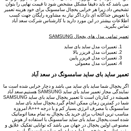
می باشد که باید دقیقا مشکل مشخص شود تا قیمت نهایی را بتوان
تشخیص داد.زیرا هر خرابی یخچال سامسونگ برای خود هزینه تعمیر
یا تعویض جداگانه ای دارد.اگر نیاز به مشاوره رایگان جهت کسب
اطلاعات بیشتر در این مورد دارید با کارشناس شرکت سعد آباد
تماس بگیرید.
تعمیر تمامی مدل های یخچال SAMSUNG
تعمیرات مدل ساید بای ساید
تعمیرات مدل فریزر بالا
تعمیرات مدل فریزر پایین
تعمیرات مدل معمولی
تعمیر ساید بای ساید سامسونگ در سعد آباد
اگر یخچال شما ساید بای ساید می باشد و دچار خرابی شده است ما
نمایندگی مجاز تعمیر ساید بای ساید SAMSUNG هستیم.سعد آباد
همیشه در کنارتان است تا تعمیر یخچال ساید بای ساید SAMSUNG
شما در کمترین زمان ممکن انجام گیرد.یخچال ساید بای ساید
سامسونگ با مصرف انرژی بسیار کم و با درجه +++A امروزه
مناسب ترین انتخاب برای خرید یک یخچال به تمام معنا اتوماتیک
شده است.یخچال ساید بای ساید سامسونگ با استفاده از هوش
مصنوعی اولین یخچال در جهان می باشد که توانایی تفکیک علایق و
رژیم غذایی هر شخص را دارد.ساید بای ساید سامسونگ از به