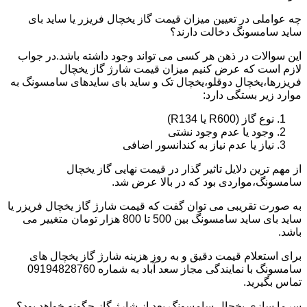
چه عواملی در تعیین میزان قیمت گاز یخچال فریزر یا ساید بای
ساید سامسونگ دخالت دارند؟
این سوالات در ذهن هر کسی می تواند وجود داشته باشد.در جواب
لازم است که عرض کنیم میزان قیمت شارژ گاز یخچال
فریزرها،یخچال دوقلو،یخچال تک و ساید بای سایدهای سامسونگ به
موارد زیر بستگی دارد:
نوع گاز (R600 یا R134)
وجود یا عدم وجود نشتی
نیاز یا عدم نیاز به کندانسور اضافی
از مهم ترین دلایل تاثیر گذار در قیمت نهایی گاز یخچال
سامسونگ،مواردی بود که در بالا عرض شد.
به صورت تقریبی می توان گفت که قیمت شارژ گاز یخچال فریزر یا
ساید بای ساید سامسونگ بین 500 تا 800 هزار تومان متغییر می
باشد.
برای استعلام قیمت دقیق و به روز هزینه شارژ گاز یخچال های
سامسونگ با نمایندگی مجاز سعد آباد به شماره 09194828760
تماس بگیرید.
سرما سازی یخچال سامسونگ بعد از شارژ گاز چگونه خواهد بود؟