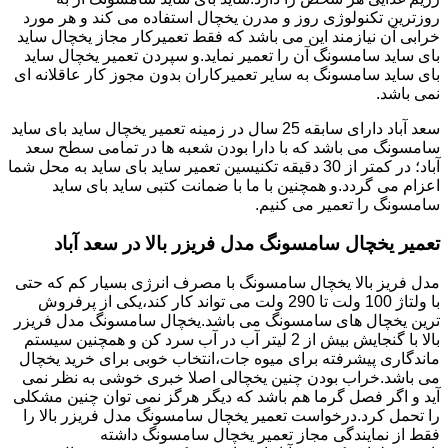
روزترین تکنولوژی روز و مدرن یخچال استفاده می کند و هر مورد
خرابی آن نیازمند این می باشد که فقط تعمیرکار مجاز یخچال ساید
بای ساید سامسونگ آن را تعمیر نماید.و سپردن تعمیر یخچال ساید
بای ساید سامسونگ به سایر تعمیرکاران بدون مجوز کار عاقلانه ای
نمی باشد.
سعد آباد دارای سابقه 25 سال در زمینه تعمیر یخچال ساید بای ساید
سامسونگ می باشد که با دارا بودن شعبه ها در تمامی سطح سعد
آباد؛ در کمتر از 30 دقیقه تکنیسین تعمیر ساید بای ساید به محل شما
اعزام می گردد.و همچنین با ما با ضمانت کتبی ساید بای ساید
سامسونگ را تعمیر می کنیم.
تعمیر یخچال سامسونگ مدل فریزر بالا در سعد آباد
مدل فریز بالا یخچال سامسونگ با مصرف انرژی بسیار کم که حتی
با ولتاژ 100 ولت تا 290 ولت می تواند کار کند،یکی از پرفروش
ترین یخچال های سامسونگ می باشد.یخچال سامسونگ مدل فریزر
بالا با گنجایش بیش از 2 لیتر آب در آب سرد کن و همچنین سیستم
ماندگاری پیشرفته برای میوه جات،انتخاب خوبی برای خرید یخچال
می باشد.خراب بودن چنین یخچالی اصلا خبری خوشی به نظر نمی
آید و اگر فصل گرما هم باشد که دیگر هرگز نمی توان چنین مشکلی
را تحمل کرد.درخواست تعمیر یخچال سامسونگ مدل فریزر بالا را
فقط از نمایندگی مجاز تعمیر یخچال سامسونگ داشته