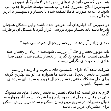
همانطور که می دانید فیلترهای آب باید هر 6 ماه یکبار تعویض
شوند.زیرا املاح مضرری که در آب هستند توسط فیلترها جذب می
شوند تا آب به صورت کاملا تصفیه شده با یخساز و دیسپنسر یا آبریز
یخچال برسد.
در صورتی که فیلترهای آب تعویض شده باشند و این مشکل همچنان
پابرجا باشد باید یخساز مورد بررسی قرار گیرد تا مشکل آن برطرف
گردد.
صدای زیاد و آزاردهنده از یخساز یخچال شنیده می شود؟
باید موتور یخساز و جک آن بررسی شود.صدای زیاد از یخساز اصلا
طبیعی نیست.اما موقع یخ گیری از یخساز شنیده شدن کمی صدا
عادی است و جای نگرانی نیست.
شرکت سعد آباد دارای تکنیسین های باتجربه و کاربلد در زمینه
تعمیرات یخساز یخچال می باشد.ما همواره می توانیم بهترین گزینه
برای حل مشکلات فنی یخساز یخچال فریزر و ساید بای سایدهای
سامسونگ باشیم.
لازم به ذکر است که امکان تعمیرات یخساز یخچال های سامسونگ
حتی در منزل و محل نیز وجود دارد.زیرا شرکت سعد آباد همواره به
دنبال تعمیرات در سریع ترین زمان ممکن و ساده ترین روش ممکن
برای مشتریان عزیز می باشد.