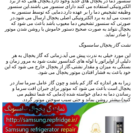
سنسور دما در یخچال های جدید وجود دارد.یخچال هایی که از برد
الکترونیکی استفاده می کنند دارای سنسور می باشند.این سنسور
وظیفه تشخیص دما را بر عهده دارد.دمایی که توسط سنسور به
دست می آید به برد الکترونیکی اصلی یخچال ارسال می شود.در
صورتی که سنسور تشخیص دما معیوب باشد باعث می شود که
یخچال نتواند به صورت صحیح دستور خاموش یا روشن شدن موتور
را صادر نماید.
نشت گاز یخچال سامسونگ
این مورد خیلی به ندرت پیش می آید.زمانی که گاز یخچال به هر
دلیلی از اواپراتور یا لوله های کندانسور نشت شود به مرور زمان و
بستگی به میزان و مقدار نشتی،گاز از یخچال خارج می شود که این
خود باعث به فشار افتادن موتور یخچال می شود.
زیرا به هر اندازه که گاز کم باشد و چون گاز عامل سرما ساز در
یخچال است باعث می شود که موتور برای جبران افت سرما و
رساندن دما به دمای خواسته شده (دمایی که شما تنظیم می
کنید)،بیشتر روشن بماند و حتی سبب سوختن موتور گردد.