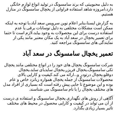
به دلیل محبوبیتی که برند سامسونگ در تولید انواع لوازم خانگی
دارد،امروزه شاهد استفاده فراوانی از یخچال سامسونگ در منازل
هستیم.
به گزارش ایسنا،بنابر اعلام نوین سرویس سعد آباد،با توجه به اینکه
ممکن است مشکلات مختلفی به دلیل نوسانات برقی یا عدم
استفاده درست برای این محصولات به وجود بیاید،لازم است تا حتما
برای تعمیر یخچال در سعد آباد به یک مکان معتبر مانند یکی از
نمایندگی های سامسونگ مراجعه کنید.
تعمیر یخچال سامسونگ در سعد آباد
شرکت سامسونگ یخچال های خود را در انواع مختلفی مانند یخچال
تکی سامسونگ،یخچال فریزر،یخچال سایدبای ساید،یخچال
دوقلو،یخچال درتودر و...ارائه می کند.کیفیت و کارایی بالای
محصولات سامسونگ از جمله یخچال همواره زبانزد خاص و عام
بوده و این موضوع تا جایی پیش رفته است که بسیاری از افراد مدل
های مختلف یخچال را با نام سامسونگ می شناسند.
آگاهی از روش های نگهداری یخچال سامسونگ و استفاده ی درست
از آن می تواند در کیفیت و کارایی محصول در محیط های مختلف
تاثیر بسیار زیادی بگذارد.