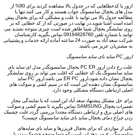
ارور یا کدخطاهایی که در جدول بالا مشاهده کردید برای 90% از
مدل های یخچال سامسونگ جواب هستند و کار می کنند.تنها با
مطالعه جدول بالا می توانید با علت و مشکلی که برای یخچال پیش
آمده است آشنا شوید.در نهایت در صورتی که از کد خطایی که بر
روی نمایشگر یخچال شما ظاهر شده است چیزی متوجه نشدید می
توانید با شماره تلفن 09194828760 تماس بگیرید.کارشناسان
شرکت سعد آباد به صورت 24 ساعته آماده ارائه خدمات و پشتیبانی
به مشتریان عزیز می باشند.
ارور PC ساید بای ساید سامسونگ
علت رخ دادن ارور PC ER یخچال سامسونگدر مدل ای ساید بای
ساید سامسونگ یک کد خطایی که اغلب می تواند بر روی نمایشگر
یخچال نشان داده شود،ارور ER PC می باشد.ارور PC ساید
سامسونگ نشان دهنده این است که در سیم کشی و سوکت های
اصلی ارتباطی دستگاه مشکلی وجود دارد.
برای حل مشکل پیشنهاد سعد آباد این است که با نمایندگی مجاز
تعمیرات یخچال SAMSUNG تماس بگیرید تا سیم کشی و سوکت
های اصلی برق و ارتباطی دستگاه مجددا بررسی گردد.
علت چشمک
زدن چراغ دمای یخچال ساید بای ساید سامسونگ چیست؟
یکی از مواردی که برای یخچال فریزرها و ساید بای سایدهای
سامسونگ رخ می دهد این است که شما متوجه چشمک زدن یا