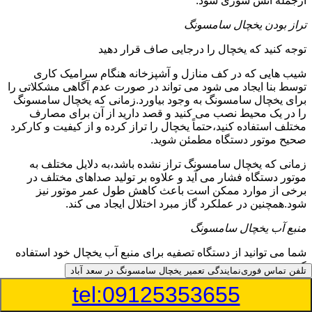
ازجمله آتش سوزی شود.
تراز بودن یخچال سامسونگ
توجه کنید که یخچال را درجایی صاف قرار دهید
شیب هایی که در کف منازل و آشپزخانه هنگام سرامیک کاری
توسط بنا ایجاد می شود می تواند در صورت عدم آگاهی مشکلاتی را
برای یخچال سامسونگ به وجود بیاورد.زمانی که یخچال سامسونگ
را در یک محیط نصب می کنید و قصد دارید از آن برای مصارف
مختلف استفاده کنید،حتماً یخچال را تراز کرده و از کیفیت و کارکرد
صحیح موتور دستگاه مطمئن شوید.
زمانی که یخچال سامسونگ تراز نشده باشد،به دلایل مختلف به
موتور دستگاه فشار می آید و علاوه بر تولید صداهای مختلف در
برخی از موارد ممکن است باعث کاهش طول عمر موتور نیز
شود.همچنین در عملکرد گاز مبرد اختلال ایجاد می کند.
منبع آب یخچال سامسونگ
شما می توانید از دستگاه تصفیه برای منبع آب یخچال خود استفاده
کنید
تلفن تماس فوری
نمایندگی تعمیر یخچال سامسونگ در سعد آباد
tel:09125353655
در دفترچه راهنمای یخچال سامسونگ قسمت ویژه ای به منبع آب
آن و راهنمایی لازم در زمینه نصب و استفاده از آن اختصاص داده