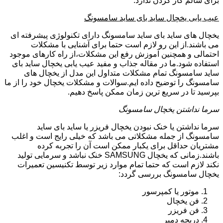
برای سالم کار کردن ندارد.
عیب یابی یخچال ساید بای ساید سامسونگ
یخچال های ساید بای ساید سامسونگ دارای تکنولوژی پیشرفته ای
می باشند.از این رو لازم است حتما برای آشنایی با مشکلات
احتمالی و همچنین آموزش رفع این مشکلات،از راه کارهای موجود
استفاده شود.ما در مقاله جذاب و مفید عیب یابی یخچال ساید بای
ساید سامسونگ تمام مشکلات متداول این مدل از یخچال های
سامسونگ را توضیح داده ایم.سوالات و مشکلات یخچال خود را از ما
بپرسید تا در سریع ترین زمان ممکن پاسخ دهیم.
سرما نداشتن یخچال سامسونگ
سرما نداشتن یا خنک نبودن یخچال فریزر یا ساید بای ساید
سامسونگ از جمله مشکلاتی می باشد که خیلی رایج است و اغلب
مشتریان حداقل برای یکبار ممکن است آن را تجربه کرده
باشند.زمانی که یخچال SAMSUNG خنک نباشد و سرمایی تولید
نکند لازم است که حتما تمام موارد زیر توسط تکنیسین تعمیرات
یخچال سامسونگ بررسی گردد:
موتور یا کمپرسور
فن یخچال
فن فریزر
دریچه دمپر