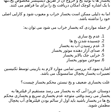
یخساز ها با تولید یخ و خروج آن از طریق دیسپنسر مخصوص یخ،تنها
با یک اشاره کوچک امکان دریافت یخ را برای ما فراهم می کنند.
اما به دلیلی ممکن است یخساز خراب و معیوب شود و کارایی اصلی
خود را نداشته باشد.
از جمله مواردی که یخساز خراب می شود می توان به:
عدم یخ سازی
چسبیده شدن یخ ها
عدم رسیدن آب به یخساز
صدای آزار دهنده موتور یخساز
خرابی جک بالابر یخساز
سوختن موتور یخساز
اشاره نمود.که بررسی تمامی موارد لازم به بازبینی توسط تکنیسین
تعمیرات یخساز یخچال سامسونگ می باشد.
علت یخسازی ضعیف و یخ نبستن محکم یخساز چیست؟
دوستان عزیز! آبی که به یخساز می رسد مستقیم از فیلترها به
یخساز می رسد.وقتی متوجه عدم یخسازی سریع و یخسازی محکم
یخ ها در یخساز باشید باید اول از سالم بودن فیلترهای آب یخچال
مطمئن شوید.