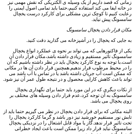
زمانی که قصد داریم از یک وسیله ی الکتریکی که نقش مهمی نیز
در خانه ایفا می کند استفاده کنیم،حتما باید تمامی اصول ایمنی را
رعایت کنیم تا کوچک ترین مشکلی برای کارکرد درست یخچال
سامسونگ پیش نیاید.
مکان قرار دادن یخچال سامسونگ
به جایی که یخچال را در آشپزخانه می گذارید دقت کنید.
یکی از فاکتورهایی که می تواند بر نحوه ی عملکرد انواع یخچال
سامسونگ تاثیر مستقیم و زیادی داشته باشد،مکان قرار دادن آن
است.با توجه به نوع کارکرد یخچال باید در نظر داشته باشیم که آن
را در محیط مرطوب قرار ندهیم.همچنین قرار دادن آن ها در مکانی
که ممکن است آب جریان داشته باشد یا در تماس با آب باشد می
تواند باعث کاهش کارایی محصول و در نتیجه طول عمر آن نیز شود.
از نکات دیگری که در این مورد باید حتما برای نگهداری یخچال
سامسونگ به آن توجه کرد،عدم قرار دادن وسیله های مختلف بر
روی یخچال می باشد.
البته مکانی که برای قرار دادن یخچال در نظر می گیریم حتما باید از
تابش نور مستقیم خورشید نیز دور باشد و گرما کارکرد یخچال را
تحت تاثیر قرار ندهد.گاز یا مواد قابل اشتعال را در نزدیکی یخچال
سامسونگ نباید قرار داد زیرا ممکن است باعث ایجاد خطراتی