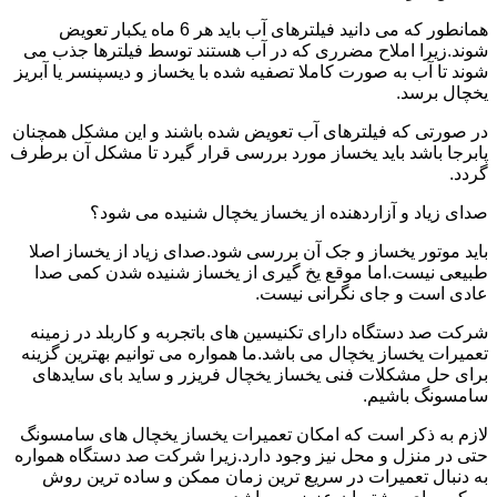
همانطور که می دانید فیلترهای آب باید هر 6 ماه یکبار تعویض
شوند.زیرا املاح مضرری که در آب هستند توسط فیلترها جذب می
شوند تا آب به صورت کاملا تصفیه شده با یخساز و دیسپنسر یا آبریز
یخچال برسد.
در صورتی که فیلترهای آب تعویض شده باشند و این مشکل همچنان
پابرجا باشد باید یخساز مورد بررسی قرار گیرد تا مشکل آن برطرف
گردد.
صدای زیاد و آزاردهنده از یخساز یخچال شنیده می شود؟
باید موتور یخساز و جک آن بررسی شود.صدای زیاد از یخساز اصلا
طبیعی نیست.اما موقع یخ گیری از یخساز شنیده شدن کمی صدا
عادی است و جای نگرانی نیست.
شرکت صد دستگاه دارای تکنیسین های باتجربه و کاربلد در زمینه
تعمیرات یخساز یخچال می باشد.ما همواره می توانیم بهترین گزینه
برای حل مشکلات فنی یخساز یخچال فریزر و ساید بای سایدهای
سامسونگ باشیم.
لازم به ذکر است که امکان تعمیرات یخساز یخچال های سامسونگ
حتی در منزل و محل نیز وجود دارد.زیرا شرکت صد دستگاه همواره
به دنبال تعمیرات در سریع ترین زمان ممکن و ساده ترین روش