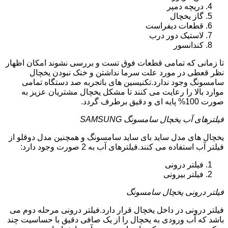
دریچه دمپر
گاز یخچال
قطعات دیفراست
لاستیک دور درب
کندانسور
تا زمانی که تمامی قطعات فوق تست و بررسی نشوند امکان اظهار
نظر قعطی در مورد علت سرما نداشتن و خنک نبودن یخچال
سامسونگ وجود ندارد.تکنیسین های باتجربه صد دستگاه تمامی
موارد بالا را رعایت می کنند تا مشکل یخچال مشتریان عزیز به
صورت 100% پایه ای و دقیق برطرف گردد.
فیلترهای آب یخچال سامسونگ SAMSUNG
یخچال های مدل ساید بای ساید سامسونگ و همچنین مدل دوقلو از
فیلتر آب استفاده می کنند.فیلترهای آب به 2 صورت وجود دارد:
فیلتر درونی
فیلتر بیرونی
فیلتر درونی یخچال سامسونگ
فیلتر درونی در داخل یخچال قرار دارد.فیلتر درونی مرحله دوم می
باشد که آب ورودی به یخچال را از یک صافی دقیق با حساسیت چند