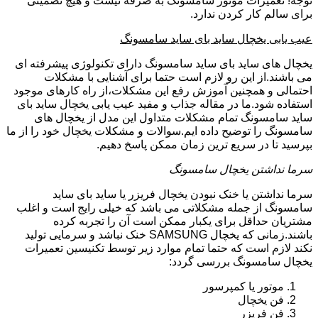
توجه! تعمیرات موتور سامسونگ به صرفه نیست و هیچ تضمینی
برای سالم کار کردن ندارد.
عیب یابی یخچال ساید بای ساید سامسونگ
یخچال های ساید بای ساید سامسونگ دارای تکنولوژی پیشرفته ای
می باشند.از این رو لازم است حتما برای آشنایی با مشکلات
احتمالی و همچنین آموزش رفع این مشکلات،از راه کارهای موجود
استفاده شود.ما در مقاله جذاب و مفید عیب یابی یخچال ساید بای
ساید سامسونگ تمام مشکلات متداول این مدل از یخچال های
سامسونگ را توضیح داده ایم.سوالات و مشکلات یخچال خود را از ما
بپرسید تا در سریع ترین زمان ممکن پاسخ دهیم.
سرما نداشتن یخچال سامسونگ
سرما نداشتن یا خنک نبودن یخچال فریزر یا ساید بای ساید
سامسونگ از جمله مشکلاتی می باشد که خیلی رایج است و اغلب
مشتریان حداقل برای یکبار ممکن است آن را تجربه کرده
باشند.زمانی که یخچال SAMSUNG خنک نباشد و سرمایی تولید
نکند لازم است که حتما تمام موارد زیر توسط تکنیسین تعمیرات
یخچال سامسونگ بررسی گردد:
موتور یا کمپرسور
فن یخچال
فن فریزر