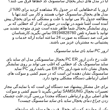
آیا در مدل های دیگر یخچال سامسونگ کد خطاها فرق می کنند؟
ارور یا کدخطاهایی که در جدول بالا مشاهده کردید برای 90% از
مدل های یخچال سامسونگ جواب هستند و کار می کنند.تنها با
مطالعه جدول بالا می توانید با علت و مشکلی که برای یخچال پیش
آمده است آشنا شوید.در نهایت در صورتی که از کد خطایی که بر
روی نمایشگر یخچال شما ظاهر شده است چیزی متوجه نشدید می
توانید با شماره تلفن 09194828760 تماس بگیرید.کارشناسان
شرکت صد دستگاه به صورت 24 ساعته آماده ارائه خدمات و
پشتیبانی به مشتریان عزیز می باشند.
ارور PC ساید بای ساید سامسونگ
علت رخ دادن ارور PC ER یخچال سامسونگدر مدل ای ساید بای
ساید سامسونگ یک کد خطایی که اغلب می تواند بر روی نمایشگر
یخچال نشان داده شود،ارور ER PC می باشد.ارور PC ساید
سامسونگ نشان دهنده این است که در سیم کشی و سوکت های
اصلی ارتباطی دستگاه مشکلی وجود دارد.
برای حل مشکل پیشنهاد صد دستگاه این است که با نمایندگی مجاز
تعمیرات یخچال SAMSUNG تماس بگیرید تا سیم کشی و سوکت
های اصلی برق و ارتباطی دستگاه مجددا بررسی گردد.
علت چشمک
زدن چراغ دمای یخچال ساید بای ساید سامسونگ چیست؟
یکی از مواردی که برای یخچال فریزرها و ساید بای سایدهای