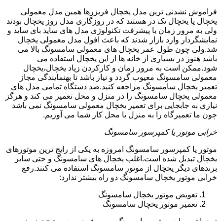
فراموش نشدنی ترین مدل یخچال فریزرها همین مدل معمولی
یخچال یا یخچال تک در هستند که در روزگاری مدل روز یخچال بودند
ولی به مرور زمان با پیشرفت تکنولوژی مدل های ساید بای ساید و
نمایشگردار وارد بازار شدند که باعث افول مدل معمولی یخچال
شد.ولی چون طول عمر یخچال های معمولی سامسونگ بالا می
باشد هنوز در بسیاری از خانه ها از این یخچال استفاده می
شود.ممکن است به مرور زمان و کارکردن زیاد یخچال،یخچال
معمولی سامسونگ معیوب گردد و نیاز باشد تا بهنمایندگی مجاز
تعمیر یخچال سامسونگ مراجعه کنید.صد دستگاه تمامی مدل های
معمولی یخچال سامسونگ را در منزل و محل تعمیر می کند و هرگز
نیازی به جابجایی برای تعمیر یخچال معمولی سامسونگ نمی باشد
چون ما تعمیرگاه را به منزل یا محل کار شما می آوریم.
خرابی موتور یا کمپرسور سامسونگ
موتور یا کمپرسور سامسونگ امروزه به یکی از رایج ترین موتورهای
یخچال تبدیل شده است.اغلب یخچال های سامسونگ و حتی سایر
برندهای دیگر یخچال از موتور سامسونگ استفاده می کنند.رفع
خرابی موتور یخچال سامسونگ دو راه بیشتر ندارد:
تعویض موتور یخچال سامسونگ
تعمیر موتور یخچال سامسونگ