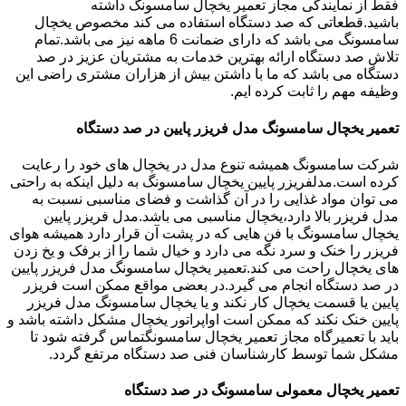
فقط از نمایندگی مجاز تعمیر یخچال سامسونگ داشته
باشید.قطعاتی که صد دستگاه استفاده می کند مخصوص یخچال
سامسونگ می باشد که دارای ضمانت 6 ماهه نیز می باشد.تمام
تلاش صد دستگاه ارائه بهترین خدمات به مشتریان عزیز در صد
دستگاه می باشد که ما با داشتن بیش از هزاران مشتری راضی این
وظیفه مهم را ثابت کرده ایم.
تعمیر یخچال سامسونگ مدل فریزر پایین در صد دستگاه
شرکت سامسونگ همیشه تنوع مدل در یخچال های خود را رعایت
کرده است.مدلفریزر پایین یخچال سامسونگ به دلیل اینکه به راحتی
می توان مواد غذایی را در آن گذاشت و فضای مناسبی نسبت به
مدل فریزر بالا دارد،یخچال مناسبی می باشد.مدل فریزر پایین
یخچال سامسونگ با فن هایی که در پشت آن قرار دارد همیشه هوای
فریزر را خنک و سرد نگه می دارد و خیال شما را از برفک و یخ زدن
های یخچال راحت می کند.تعمیر یخچال سامسونگ مدل فریزر پایین
در صد دستگاه انجام می گیرد.در بعضی مواقع ممکن است فریزر
پایین یا قسمت یخچال کار نکند و یا یخچال سامسونگ مدل فریزر
پایین خنک نکند که ممکن است اواپراتور یخچال مشکل داشته باشد و
باید با تعمیرگاه مجاز تعمیر یخچال سامسونگتماس گرفته شود تا
مشکل شما توسط کارشناسان فنی صد دستگاه مرتفع گردد.
تعمیر یخچال معمولی سامسونگ در صد دستگاه