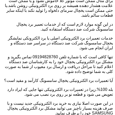
برای مثال ممکن است موتور کلا خاموش نشود و یا ممکن است
علامت هشدار دهنده همیشه بر روی برد الکترونیکی روشن باشد.یا
حتی ممکن است یخچال سرمای دلخواه را تولید نکند با اینکه سایر
قطعات سالم باشد.
در این گونه موارد لازم است که از خدمات تعمیر برد یخچال
سامسونگ شرکت صد دستگاه استفاده کنید.
خدمات تعمیرات برد الکترونیکی اصلی یا برد الکترونکی نمایشگر
یخچال سامسونگ شرکت صد دستگاه در سراسر صد دستگاه و
ایران انجام می شود.
تنها کافی است که با شماره تلفن 09194828760 تماس بگیرید و
مشکل برد الکترونیکی یخچال خود را به کارشناسان صد دستگاه
اعلام کنید تا مراحل دریافت و ارسال برد معیوب از شما به صورت
کلی به شما توضیح داده شود.
آیا تعمیرات برد الکترونیکی یخچال سامسونگ کارآمد و مفید است؟
بله 100%.زیرا در تعمیرات برد الکترونیکی تنها جایی که ایراد دارد
تعویض می شود و قطعه نو بر روی برد نصب می شود.
در این صورت اصلا نیازی به خرید برد الکترونیکی جدید نیست و با
صرف هزینه بسیار ناچیز می توانید مشکل برد الکترونیکی یخچال
SAMSUNG خود را برطرف نمایید.