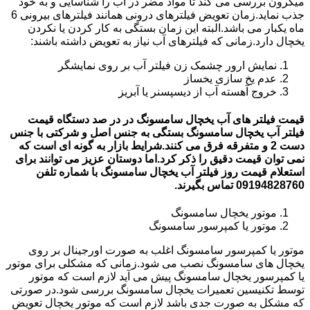
میکرون بررسی می کند تا مواد مضر در آب را شناسایی و به خود
جذب نماید.زمان تعویض فیلترهای درونی همانند فیلترهای بیرونی 6
ماه یکبار می باشد.البته این زمان بستگی به کار کردن یا نکردن
یخچال دارد.زمانی که فیلترهای آب نیاز به تعویض داشته باشند:
نمایش ارور چشمک زن فیلتر آب بر روی نمایشگر
عدم یخ سازی یخساز
خروج آهسته آب از دیسپسنر یا آبریز
قیمت فیلتر های آب یخچال سامسونگ در در صد دستگاه قیمت
فیلتر آب یخچال سامسونگ بستگی به جنس اصل و شرکتی با جنس
دست 2 و متفرقه فرق می کنند.شرایط بازار به گونه ای است که
نمی توان قیمت دقیق را ذکر کرد.اما دوستان عزیز می توانند برای
استعلام قیمت روز فیلتر آب یخچال سامسونگ با شماره تلفن
09194828760 تماس بگیرند.
موتور یخچال سامسونگ
موتور یا کمپرسور سامسونگ
موتور یا کمپرسور سامسونگ اغلب به صورت اورجینال بر روی
یخچال های سامسونگ نصب می شود.زمانی که مشکلی برای موتور
یا کمپرسور یخچال سامسونگ پیش می آید لازم است که موتور
توسط تکنیسین تعمیرات یخچال سامسونگ بررسی شود.در صورتی
که مشکل به صورت جدی باشد لازم است که موتور یخچال تعویض