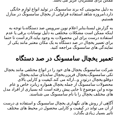
ممکن برای مشتریان عزیز می باشد.
به دلیل محبوبیتی که برند سامسونگ در تولید انواع لوازم خانگی
دارد،امروزه شاهد استفاده فراوانی از یخچال سامسونگ در منازل
هستیم.
به گزارش ایسنا،بنابر اعلام نوین سرویس صد دستگاه،با توجه به
اینکه ممکن است مشکلات مختلفی به دلیل نوسانات برقی یا عدم
استفاده درست برای این محصولات به وجود بیاید،لازم است تا حتما
برای تعمیر یخچال در صد دستگاه به یک مکان معتبر مانند یکی از
نمایندگی های سامسونگ مراجعه کنید.
تعمیر یخچال سامسونگ در صد دستگاه
شرکت سامسونگ یخچال های خود را در انواع مختلفی مانند یخچال
تکی سامسونگ،یخچال فریزر،یخچال سایدبای ساید،یخچال
دوقلو،یخچال درتودر و...ارائه می کند.کیفیت و کارایی بالای
محصولات سامسونگ از جمله یخچال همواره زبانزد خاص و عام
بوده و این موضوع تا جایی پیش رفته است که بسیاری از افراد مدل
های مختلف یخچال را با نام سامسونگ می شناسند.
آگاهی از روش های نگهداری یخچال سامسونگ و استفاده ی درست
از آن می تواند در کیفیت و کارایی محصول در محیط های مختلف
تاثیر بسیار زیادی بگذارد.