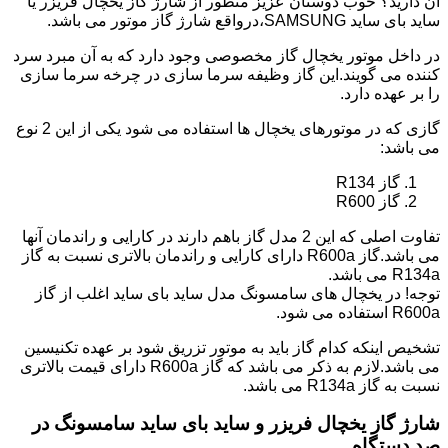
آن دارید؟ خوب دوستان عزیز منظور از شارژ گاز یخچال فریزر یا
ساید بای ساید SAMSUNG،درواقع شارژ گاز موتور می باشد.
در داخل موتور یخچال گاز مخصوصی وجود دارد که به آن مبرد سرد
کننده می گویند.این گاز وظیفه سرما سازی در چرخه سرما سازی
را بر عهده دارد.
گازی که در موتورهای یخچال ها استفاده می شود یکی از این 2 نوع
می باشد:
گاز R134
گاز R600
تفاوت اصلی که این 2 مدل گاز باهم دارند در کارایی و راندمان آنها
می باشد.گاز R600a دارای کارایی و راندمان بالاتری نسبت به گاز
R134a می باشد.
توجه! در یخچال های سامسونگ مدل ساید بای ساید اغلب از گاز
R600a استفاده می شود.
تشخیص اینکه کدام گاز باید به موتور تزریق شود بر عهده تکنیسین
می باشد.لازم به ذکر می باشد که گاز R600a دارای قیمت بالاتری
نسبت به گاز R134a می باشد.
شارژ گاز یخچال فریزر و ساید بای ساید سامسونگ در
صد دستگاه