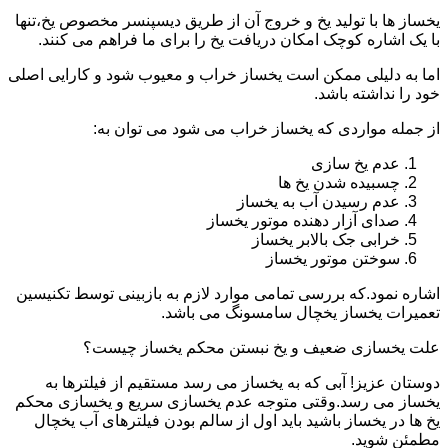
یخساز ها با تولید یخ و خروج آن از طریق دیسپنسر مخصوص یخ،تنها
با یک اشاره کوچک امکان دریافت یخ را برای ما فراهم می کنند.
اما به دلیلی ممکن است یخساز خراب و معیوب شود و کارایی اصلی
خود را نداشته باشد.
از جمله مواردی که یخساز خراب می شود می توان به:
عدم یخ سازی
چسبیده شدن یخ ها
عدم رسیدن آب به یخساز
صدای آزار دهنده موتور یخساز
خرابی جک بالابر یخساز
سوختن موتور یخساز
اشاره نمود.که بررسی تمامی موارد لازم به بازبینی توسط تکنیسین
تعمیرات یخساز یخچال سامسونگ می باشد.
علت یخسازی ضعیف و یخ نبستن محکم یخساز چیست؟
دوستان عزیز! آبی که به یخساز می رسد مستقیم از فیلترها به
یخساز می رسد.وقتی متوجه عدم یخسازی سریع و یخسازی محکم
یخ ها در یخساز باشید باید اول از سالم بودن فیلترهای آب یخچال
مطمئن شوید.