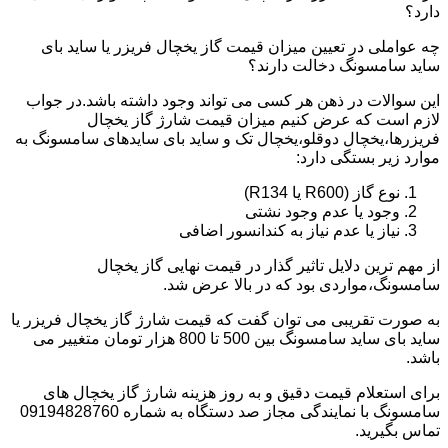
دارد؟
چه عواملی در تعیین میزان قیمت گاز یخچال فریزر یا ساید بای
ساید سامسونگ دخالت دارند؟
این سوالات در ذهن هر کسی می تواند وجود داشته باشد.در جواب
لازم است که عرض کنیم میزان قیمت شارژ گاز یخچال
فریزرها،یخچال دوقلو،یخچال تک و ساید بای سایدهای سامسونگ به
موارد زیر بستگی دارد:
نوع گاز (R600 یا R134)
وجود یا عدم وجود نشتی
نیاز یا عدم نیاز به کندانسور اضافی
از مهم ترین دلایل تاثیر گذار در قیمت نهایی گاز یخچال
سامسونگ،مواردی بود که در بالا عرض شد.
به صورت تقریبی می توان گفت که قیمت شارژ گاز یخچال فریزر یا
ساید بای ساید سامسونگ بین 500 تا 800 هزار تومان متغییر می
باشد.
برای استعلام قیمت دقیق و به روز هزینه شارژ گاز یخچال های
سامسونگ با نمایندگی مجاز صد دستگاه به شماره 09194828760
تماس بگیرید.