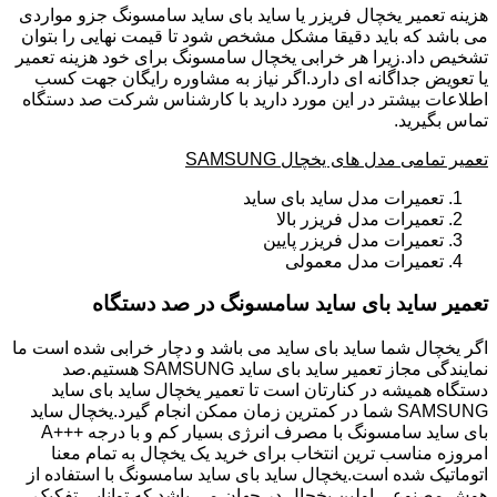
هزینه تعمیر یخچال فریزر یا ساید بای ساید سامسونگ جزو مواردی
می باشد که باید دقیقا مشکل مشخص شود تا قیمت نهایی را بتوان
تشخیص داد.زیرا هر خرابی یخچال سامسونگ برای خود هزینه تعمیر
یا تعویض جداگانه ای دارد.اگر نیاز به مشاوره رایگان جهت کسب
اطلاعات بیشتر در این مورد دارید با کارشناس شرکت صد دستگاه
تماس بگیرید.
تعمیر تمامی مدل های یخچال SAMSUNG
تعمیرات مدل ساید بای ساید
تعمیرات مدل فریزر بالا
تعمیرات مدل فریزر پایین
تعمیرات مدل معمولی
تعمیر ساید بای ساید سامسونگ در صد دستگاه
اگر یخچال شما ساید بای ساید می باشد و دچار خرابی شده است ما
نمایندگی مجاز تعمیر ساید بای ساید SAMSUNG هستیم.صد
دستگاه همیشه در کنارتان است تا تعمیر یخچال ساید بای ساید
SAMSUNG شما در کمترین زمان ممکن انجام گیرد.یخچال ساید
بای ساید سامسونگ با مصرف انرژی بسیار کم و با درجه +++A
امروزه مناسب ترین انتخاب برای خرید یک یخچال به تمام معنا
اتوماتیک شده است.یخچال ساید بای ساید سامسونگ با استفاده از
هوش مصنوعی اولین یخچال در جهان می باشد که توانایی تفکیک