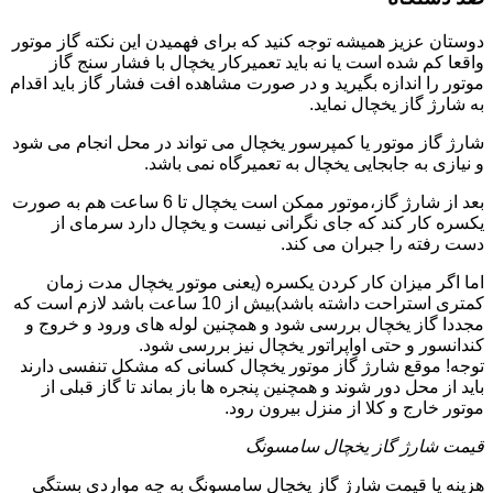
دوستان عزیز همیشه توجه کنید که برای فهمیدن این نکته گاز موتور
واقعا کم شده است یا نه باید تعمیرکار یخچال با فشار سنج گاز
موتور را اندازه بگیرید و در صورت مشاهده افت فشار گاز باید اقدام
به شارژ گاز یخچال نماید.
شارژ گاز موتور یا کمپرسور یخچال می تواند در محل انجام می شود
و نیازی به جابجایی یخچال به تعمیرگاه نمی باشد.
بعد از شارژ گاز،موتور ممکن است یخچال تا 6 ساعت هم به صورت
یکسره کار کند که جای نگرانی نیست و یخچال دارد سرمای از
دست رفته را جبران می کند.
اما اگر میزان کار کردن یکسره (یعنی موتور یخچال مدت زمان
کمتری استراحت داشته باشد)بیش از 10 ساعت باشد لازم است که
مجددا گاز یخچال بررسی شود و همچنین لوله های ورود و خروج و
کندانسور و حتی اواپراتور یخچال نیز بررسی شود.
توجه! موقع شارژ گاز موتور یخچال کسانی که مشکل تنفسی دارند
باید از محل دور شوند و همچنین پنجره ها باز بماند تا گاز قبلی از
موتور خارج و کلا از منزل بیرون رود.
قیمت شارژ گاز یخچال سامسونگ
هزینه یا قیمت شارژ گاز یخچال سامسونگ به چه مواردی بستگی