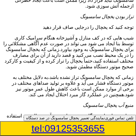
سامسونگ نباید قرار داد زیرا ممکن است باعث ایجاد خطراتی
ازجمله آتش سوزی شود.
تراز بودن یخچال سامسونگ
توجه کنید که یخچال را درجایی صاف قرار دهید
شیب هایی که در کف منازل و آشپزخانه هنگام سرامیک کاری
توسط بنا ایجاد می شود می تواند در صورت عدم آگاهی مشکلاتی را
برای یخچال سامسونگ به وجود بیاورد.زمانی که یخچال سامسونگ
را در یک محیط نصب می کنید و قصد دارید از آن برای مصارف
مختلف استفاده کنید،حتماً یخچال را تراز کرده و از کیفیت و کارکرد
صحیح موتور دستگاه مطمئن شوید.
زمانی که یخچال سامسونگ تراز نشده باشد،به دلایل مختلف به
موتور دستگاه فشار می آید و علاوه بر تولید صداهای مختلف در
برخی از موارد ممکن است باعث کاهش طول عمر موتور نیز
شود.همچنین در عملکرد گاز مبرد اختلال ایجاد می کند.
منبع آب یخچال سامسونگ
شما می توانید از دستگاه تصفیه برای منبع آب یخچال خود استفاده
تلفن تماس فوری
نمایندگی تعمیر یخچال سامسونگ در صد دستگاه
کنید
tel:09125353655
در دفترچه راهنمای یخچال سامسونگ قسمت ویژه ای به منبع آب