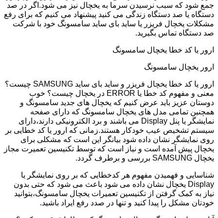
جمع شود که سبب نرسیدن سرما به یخچال نیز می شود.اگر در صد
دستگاه یا صد دستگاه زندگی می کنید پیشنهاد می کنیم که برای رفع
مشکلات یخچال فریزر یا ساید بای ساید سامسونگ خود با شرکت
صد دستگاه تماس بگیرید.
ارور یا کد خطا یخچال سامسونگ
ارور یخچال سامسونگ
ارور یا کد خطا یخچال فریزر و ساید بای ساید SAMSUNG چیست؟
معنی و مفهوم کد خطا یا ERROR در یخچال چیست؟ خوب
دوستان عزیز باید عرض کنیم که یخچال های جدید سامسونگ و
همچنین تمامی مدل های یخچال سامسونگ که دارای صفحه
نمایشگر یا پنل Display می باشند و برد الکترونیکی دارند،دارای
سیستم تشخیص عیب خودکار هستند.زمانی که ارور یا کد خطایی بر
روی نمایشگر نشان داده شود بیانگر این است که مشکلی برای
یخچال پیش آمده است و نیاز است که توسط تکنیسین تعمیرت مجاز
یخچال SAMSUNG بررسی و برطرف گردد.
شناسایی و فهمیدن مفهوم هر کدخطایی که بر روی نمایشگر یا
Display یخچال نشان داده می شود باعث می شود که حتی بدون
نیاز به کمک گرفتن از تکنیسین تعمیرات یخچال سامسونگ،بتوانید
خودتان مشکل را پیدا کنید و تنها در صدد رفع ایراد باشید.