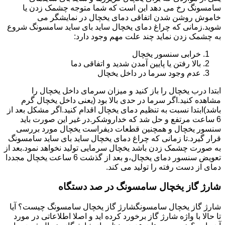
سامسونگ رخ می دهد این است که شما متوجه چشمک زدن یا
خاموش روشن شدن اتفاقی دمای یخچال در نمایشگر می
شوید.زمانی که چراغ دمای یخچال ساید بای ساید سامسونگ شروع
به چشمک زدن نماید چند علت مهم وجود دارد:
خرابی سنسور یخچال
بالا رفتن یا پایین آمدن شدید و اتفاقی دما
عدم وجود سرما در داخل یخچال
ابتدا درب یخچال را باز کنید و میزان سرمای داخل یخچال را
مشاهده کنید.اگر سرما در حدی بالا بود (یعنی داخل یخچال گرم
باشد)ابتدا نسبت به تنظیم دمای یخچال اقدام کنید.اگر مشکل بعد از
6 ساعت مرتفع و حل شد که خداروشکر.در غیر این صورت باید
سنسور یخچال و همچنین قطعات دیفراست یخچال مورد بررسی
قرار گیرد.تا زمانی که چراغ دمای یخچال ساید بای ساید سامسونگ
به صورت چشمک زدن باشد یخچال سرمایی تولید نخواهد نمود.بعد از
تعویض سنسور دمای یخچال،و بعد از گذشت 6 ساعت یخچال مجددا
دمای از دست رفته را تولید می کند.
شارژ گاز یخچال سامسونگ در صد دستگاه
شارژ گاز یخچال سامسونگشارژ گاز یخچال سامسونگ چیست؟ آیا
تا حالا با واژه شارژ گاز برخورد کرده اید و اصلا اطلاعاتی در مورد