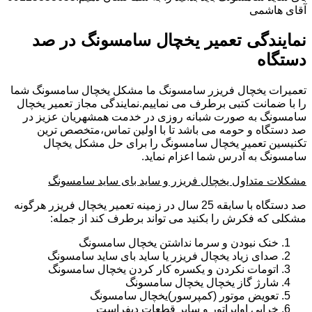
آقای هاشمی
نمایندگی تعمیر یخچال سامسونگ در صد
دستگاه
تعمیرات یخچال فریزر سامسونگ ما مشکل یخچال سامسونگ شما
را با ضمانت کتبی برطرف می نماییم.نمایندگی مجاز تعمیر یخچال
سامسونگ به صورت شبانه روزی در خدمت همشهریان عزیز در
صد دستگاه و حومه می باشد تا با اولین تماس،متخصص ترین
تکنیسین تعمیر یخچال سامسونگ را برای حل مشکل یخچال
سامسونگ به آدرس شما اعزام نماید.
مشکلات متداول یخچال فریزر و ساید بای ساید سامسونگ
صد دستگاه با سابقه 25 سال در زمینه تعمیر یخچال فریزر هرگونه
مشکلی که فکرش را بکنید می تواند برطرف کند از جمله:
خنک نبودن و سرما نداشتن یخچال سامسونگ
صدای زیاد یخچال فریزر یا ساید بای ساید سامسونگ
اتومات نکردن و یکسره کار کردن یخچال سامسونگ
شارژ گاز یخچال یخچال سامسونگ
تعویض موتور (کمپرسور)یخچال سامسونگ
خرابی اواپراتور و سایر قطعات دیفراست