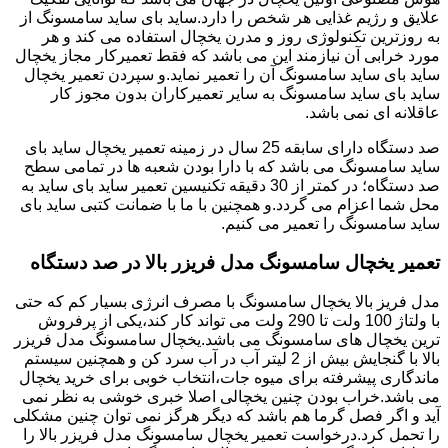
علایق و رژیم غذایی هر شخص را دارد.ساید بای ساید سامسونگ از
به روزترین تکنولوژی روز و مدرن یخچال استفاده می کند و هر
مورد خرابی آن نیازمند این می باشد که فقط تعمیرکار مجاز یخچال
ساید بای ساید سامسونگ آن را تعمیر نماید.و سپردن تعمیر یخچال
ساید بای ساید سامسونگ به سایر تعمیرکاران بدون مجوز کار
عاقلانه ای نمی باشد.
صد دستگاه دارای سابقه 25 سال در زمینه تعمیر یخچال ساید بای
ساید سامسونگ می باشد که با دارا بودن شعبه ها در تمامی سطح
صد دستگاه؛ در کمتر از 30 دقیقه تکنیسین تعمیر ساید بای ساید به
محل شما اعزام می گردد.و همچنین با ما با ضمانت کتبی ساید بای
ساید سامسونگ را تعمیر می کنیم.
تعمیر یخچال سامسونگ مدل فریزر بالا در صد دستگاه
مدل فریز بالا یخچال سامسونگ با مصرف انرژی بسیار کم که حتی
با ولتاژ 100 ولت تا 290 ولت می تواند کار کند،یکی از پرفروش
ترین یخچال های سامسونگ می باشد.یخچال سامسونگ مدل فریزر
بالا با گنجایش بیش از 2 لیتر آب در آب سرد کن و همچنین سیستم
ماندگاری پیشرفته برای میوه جات،انتخاب خوبی برای خرید یخچال
می باشد.خراب بودن چنین یخچالی اصلا خبری خوشی به نظر نمی
آید و اگر فصل گرما هم باشد که دیگر هرگز نمی توان چنین مشکلی
را تحمل کرد.درخواست تعمیر یخچال سامسونگ مدل فریزر بالا را