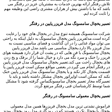
تلاش رفتگر ارائه بهترین خدمات به مشتریان عزیز در رفتگر می
باشد که ما با داشتن بیش از هزاران مشتری راضی این وظیفه مهم
را ثابت کرده ایم.
تعمیر یخچال سامسونگ مدل فریزر پایین در رفتگر
شرکت سامسونگ همیشه تنوع مدل در یخچال های خود را رعایت
کرده است.مدلفریزر پایین یخچال سامسونگ به دلیل اینکه به راحتی
می توان مواد غذایی را در آن گذاشت و فضای مناسبی نسبت به
مدل فریزر بالا دارد،یخچال مناسبی می باشد.مدل فریزر پایین
یخچال سامسونگ با فن هایی که در پشت آن قرار دارد همیشه هوای
فریزر را خنک و سرد نگه می دارد و خیال شما را از برفک و یخ زدن
های یخچال راحت می کند.تعمیر یخچال سامسونگ مدل فریزر پایین
در رفتگر انجام می گیرد.در بعضی مواقع ممکن است فریزر پایین یا
قسمت یخچال کار نکند و یا یخچال سامسونگ مدل فریزر پایین خنک
نکند که ممکن است اواپراتور یخچال مشکل داشته باشد و باید با
تعمیرگاه مجاز تعمیر یخچال سامسونگتماس گرفته شود تا مشکل
شما توسط کارشناسان فنی رفتگر مرتفع گردد.
تعمیر یخچال معمولی سامسونگ در رفتگر
فراموش نشدنی ترین مدل یخچال فریزرها همین مدل معمولی
یخچال یا یخچال تک در هستند که در روزگاری مدل روز یخچال بودند