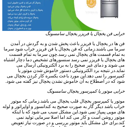
خرابی فن یخچال یا فریزر یخچال سامسونگ
فن ها در یخچال یا فریزر باعث پخش شدن و به گردش در آمدن
سرما می باشند.زمانی که فن یخچال یا فن فریزر خراب شود سرما
به تمام قسمت های یخچال نمی رسد.چون سرما به تمام قسمت
های یخچال یا فریزر نمی رسد سنسورهای تشخیص دما دچار اشتباه
می شوند و دمای غیر صحیح را به برد الکترونیکی ارسال می
نماید.در نتیجه برد الکترونیکی دستور خاموش شدن موتور یا
کمپرسور را نمی دهد.این مورد باعث یکسره کار کردن یخچال می
شود که در اصطلاح به آن خاموش نشدن یخچال نیز گفته می شود.
خرابی موتور یا کمپرسور یخچال سامسونگ
موتور یا کمپرسور یخچال قلب یخچال می باشد.زمانی که موتور
خراب باشد دیگر گاز به صورت صحیح به کندانسور و اواپراتور و لوله
های مویی پمپاژ نمی شود.این مشکل سبب می شود که با اینکه
موتور روشن است و کار می کند اما اصلا سرمایی تولید نمی
کند.برای حل مشکل باید موتور بررسی و در صورت نیاز تعویض