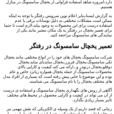
دارد،امروزه شاهد استفاده فراوانی از یخچال سامسونگ در منازل
هستیم.
به گزارش ایسنا،بنابر اعلام نوین سرویس رفتگر،با توجه به اینکه
ممکن است مشکلات مختلفی به دلیل نوسانات برقی یا عدم
استفاده درست برای این محصولات به وجود بیاید،لازم است تا حتما
برای تعمیر یخچال در رفتگر به یک مکان معتبر مانند یکی از
نمایندگی های سامسونگ مراجعه کنید.
تعمیر یخچال سامسونگ در رفتگر
شرکت سامسونگ یخچال های خود را در انواع مختلفی مانند یخچال
تکی سامسونگ،یخچال فریزر،یخچال سایدبای ساید،یخچال
دوقلو،یخچال درتودر و...ارائه می کند.کیفیت و کارایی بالای
محصولات سامسونگ از جمله یخچال همواره زبانزد خاص و عام
بوده و این موضوع تا جایی پیش رفته است که بسیاری از افراد مدل
های مختلف یخچال را با نام سامسونگ می شناسند.
آگاهی از روش های نگهداری یخچال سامسونگ و استفاده ی درست
از آن می تواند در کیفیت و کارایی محصول در محیط های مختلف
تاثیر بسیار زیادی بگذارد.
زمانی که قصد داریم از یک وسیله ی الکتریکی که نقش مهمی نیز
در خانه ایفا می کند استفاده کنیم،حتما باید تمامی اصول ایمنی را