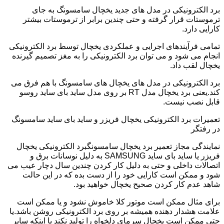
برد الکترونیکی در مدل های جدید یخچال سامسونگ به جای
ترموستات قرار گرفته و حتی چندین برابر از ترموستات بیشتر
کارایی دارد.
تمامی فرآیندهای اجرایی و عملکردی یخچال توسط برد الکترونیکی
انجام می شود و می توان برد الکترونیکی را به مغز تصمیم گیرنده
یخچال لقب داد.
برد الکترونیکی در مدل های یخچال های سامسونگ با هم فرق می
کند.یعنی برد یخچال مدل RT بر روی مدل ساید بای ساید روسو
قابل نصب نیست.
تعمیرات برد الکترونیکی یخچال فریزر و ساید بای ساید سامسونگ
در رفتگر
نمایندگی مجاز تعمیر برد یخچال سامسونگبرد الکترونیکی یخچال
فریزر یا ساید بای ساید SAMSUNG به دلیل نوسانات برق و
اتصالات داخلی و حتی به دلیل کار کردن چندین سال دچار عیب می
شود و ممکن است کارایی خود را از دست بده که در این حالت
شاهد عدم کار کردن صحیح یخچال خواهید بود.
برای مثال ممکن است موتور کلا خاموش نشود و یا ممکن است
علامت هشدار دهنده همیشه بر روی برد الکترونیکی روشن باشد.یا
حتی ممکن است یخچال سرمای دلخواه را تولید نکند با اینکه سایر