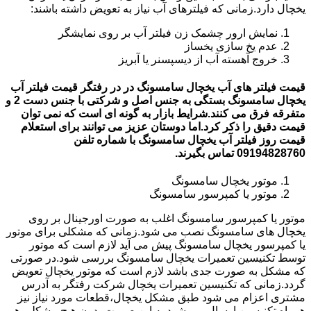
یخچال دارد.زمانی که فیلترهای آب نیاز به تعویض داشته باشند:
نمایش ارور چشمک زن فیلتر آب بر روی نمایشگر
عدم یخ سازی یخساز
خروج آهسته آب از دیسپسنر یا آبریز
قیمت فیلتر های آب یخچال سامسونگ در در رفتگر قیمت فیلتر آب
یخچال سامسونگ بستگی به جنس اصل و شرکتی با جنس دست 2 و
متفرقه فرق می کنند.شرایط بازار به گونه ای است که نمی توان
قیمت دقیق را ذکر کرد.اما دوستان عزیز می توانند برای استعلام
قیمت روز فیلتر آب یخچال سامسونگ با شماره تلفن
09194828760 تماس بگیرند.
موتور یخچال سامسونگ
موتور یا کمپرسور سامسونگ
موتور یا کمپرسور سامسونگ اغلب به صورت اورجینال بر روی
یخچال های سامسونگ نصب می شود.زمانی که مشکلی برای موتور
یا کمپرسور یخچال سامسونگ پیش می آید لازم است که موتور
توسط تکنیسین تعمیرات یخچال سامسونگ بررسی شود.در صورتی
که مشکل به صورت جدی باشد لازم است که موتور یخچال تعویض
گردد.زمانی که تکنیسین تعمیرات یخچال شرکت رفتگر به آدرس
مشتری اعزام می شود طبق مشکل یخچال،قطعات مورد نیاز نیز
همراه تکنیسین ارسال می شود.به این صورت بدون هیچ مشکلی هم