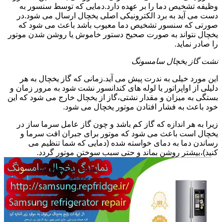
وظیفه تشخیص دما را بر عهده دارد.دمایی که توسط سنسور به
دست می آید به برد الکترونیکی اصلی یخچال ارسال می شود.در
صورتی که سنسور تشخیص دما معیوب باشد باعث می شود که
یخچال نتواند به صورت صحیح دستور خاموش یا روشن شدن موتور
را صادر نماید.
نشت گاز یخچال سامسونگ
این مورد خیلی به ندرت پیش می آید.زمانی که گاز یخچال به هر
دلیلی از اواپراتور یا لوله های کندانسور نشت شود به مرور زمان و
بستگی به میزان و مقدار نشتی،گاز از یخچال خارج می شود که این
خود باعث به فشار افتادن موتور یخچال می شود.
زیرا به هر اندازه که گاز کم باشد و چون گاز عامل سرما ساز در
یخچال است باعث می شود که موتور برای جبران افت سرما و
رساندن دما به دمای خواسته شده (دمایی که شما تنظیم می
کنید)،بیشتر روشن بماند و حتی سبب سوختن موتور گردد.