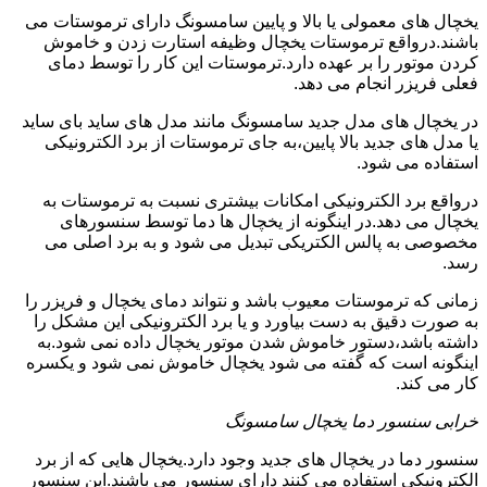
یخچال های معمولی یا بالا و پایین سامسونگ دارای ترموستات می
باشند.درواقع ترموستات یخچال وظیفه استارت زدن و خاموش
کردن موتور را بر عهده دارد.ترموستات این کار را توسط دمای
فعلی فریزر انجام می دهد.
در یخچال های مدل جدید سامسونگ مانند مدل های ساید بای ساید
یا مدل های جدید بالا پایین،به جای ترموستات از برد الکترونیکی
استفاده می شود.
درواقع برد الکترونیکی امکانات بیشتری نسبت به ترموستات به
یخچال می دهد.در اینگونه از یخچال ها دما توسط سنسورهای
مخصوصی به پالس الکتریکی تبدیل می شود و به برد اصلی می
رسد.
زمانی که ترموستات معیوب باشد و نتواند دمای یخچال و فریزر را
به صورت دقیق به دست بیاورد و یا برد الکترونیکی این مشکل را
داشته باشد،دستور خاموش شدن موتور یخچال داده نمی شود.به
اینگونه است که گفته می شود یخچال خاموش نمی شود و یکسره
کار می کند.
خرابی سنسور دما یخچال سامسونگ
سنسور دما در یخچال های جدید وجود دارد.یخچال هایی که از برد
الکترونیکی استفاده می کنند دارای سنسور می باشند.این سنسور