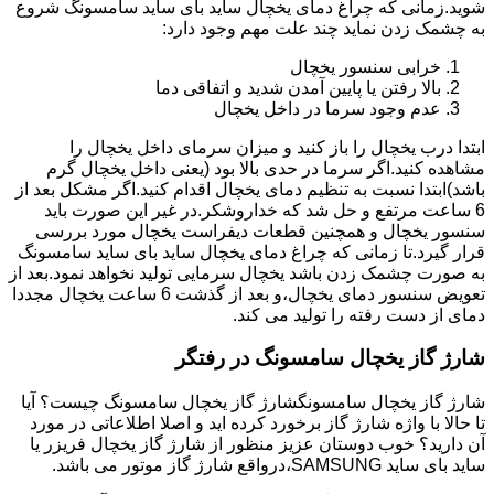
شوید.زمانی که چراغ دمای یخچال ساید بای ساید سامسونگ شروع
به چشمک زدن نماید چند علت مهم وجود دارد:
خرابی سنسور یخچال
بالا رفتن یا پایین آمدن شدید و اتفاقی دما
عدم وجود سرما در داخل یخچال
ابتدا درب یخچال را باز کنید و میزان سرمای داخل یخچال را
مشاهده کنید.اگر سرما در حدی بالا بود (یعنی داخل یخچال گرم
باشد)ابتدا نسبت به تنظیم دمای یخچال اقدام کنید.اگر مشکل بعد از
6 ساعت مرتفع و حل شد که خداروشکر.در غیر این صورت باید
سنسور یخچال و همچنین قطعات دیفراست یخچال مورد بررسی
قرار گیرد.تا زمانی که چراغ دمای یخچال ساید بای ساید سامسونگ
به صورت چشمک زدن باشد یخچال سرمایی تولید نخواهد نمود.بعد از
تعویض سنسور دمای یخچال،و بعد از گذشت 6 ساعت یخچال مجددا
دمای از دست رفته را تولید می کند.
شارژ گاز یخچال سامسونگ در رفتگر
شارژ گاز یخچال سامسونگشارژ گاز یخچال سامسونگ چیست؟ آیا
تا حالا با واژه شارژ گاز برخورد کرده اید و اصلا اطلاعاتی در مورد
آن دارید؟ خوب دوستان عزیز منظور از شارژ گاز یخچال فریزر یا
ساید بای ساید SAMSUNG،درواقع شارژ گاز موتور می باشد.