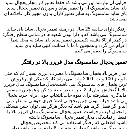
خرابی آن نیازمند این می باشد که فقط تعمیرکار مجاز یخچال ساید
بای ساید سامسونگ آن را تعمیر نماید.و سپردن تعمیر یخچال ساید
بای ساید سامسونگ به سایر تعمیرکاران بدون مجوز کار عاقلانه ای
نمی باشد.
رفتگر دارای سابقه 25 سال در زمینه تعمیر یخچال ساید بای ساید
سامسونگ می باشد که با دارا بودن شعبه ها در تمامی سطح رفتگر؛
در کمتر از 30 دقیقه تکنیسین تعمیر ساید بای ساید به محل شما
اعزام می گردد.و همچنین با ما با ضمانت کتبی ساید بای ساید
سامسونگ را تعمیر می کنیم.
تعمیر یخچال سامسونگ مدل فریزر بالا در رفتگر
مدل فریز بالا یخچال سامسونگ با مصرف انرژی بسیار کم که حتی
با ولتاژ 100 ولت تا 290 ولت می تواند کار کند،یکی از پرفروش
ترین یخچال های سامسونگ می باشد.یخچال سامسونگ مدل فریزر
بالا با گنجایش بیش از 2 لیتر آب در آب سرد کن و همچنین سیستم
ماندگاری پیشرفته برای میوه جات،انتخاب خوبی برای خرید یخچال
می باشد.خراب بودن چنین یخچالی اصلا خبری خوشی به نظر نمی
آید و اگر فصل گرما هم باشد که دیگر هرگز نمی توان چنین مشکلی
را تحمل کرد.درخواست تعمیر یخچال سامسونگ مدل فریزر بالا را
فقط از نمایندگی مجاز تعمیر یخچال سامسونگ داشته
باشید.قطعاتی که رفتگر استفاده می کند مخصوص یخچال
سامسونگ می باشد که دارای ضمانت 6 ماهه نیز می باشد.تمام