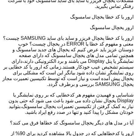
مشکلات یخچال فریزر یا ساید بای ساید سامسونگ خود با شرکت
رفتگر تماس بگیرید.
ارور یا کد خطا یخچال سامسونگ
ارور یخچال سامسونگ
ارور یا کد خطا یخچال فریزر و ساید بای ساید SAMSUNG چیست؟
معنی و مفهوم کد خطا یا ERROR در یخچال چیست؟ خوب
دوستان عزیز باید عرض کنیم که یخچال های جدید سامسونگ و
همچنین تمامی مدل های یخچال سامسونگ که دارای صفحه
نمایشگر یا پنل Display می باشند و برد الکترونیکی دارند،دارای
سیستم تشخیص عیب خودکار هستند.زمانی که ارور یا کد خطایی بر
روی نمایشگر نشان داده شود بیانگر این است که مشکلی برای
یخچال پیش آمده است و نیاز است که توسط تکنیسین تعمیرت مجاز
یخچال SAMSUNG بررسی و برطرف گردد.
شناسایی و فهمیدن مفهوم هر کدخطایی که بر روی نمایشگر یا
Display یخچال نشان داده می شود باعث می شود که حتی بدون
نیاز به کمک گرفتن از تکنیسین تعمیرات یخچال سامسونگ،بتوانید
خودتان مشکل را پیدا کنید و تنها در صدد رفع ایراد باشید.
آیا در مدل های دیگر یخچال سامسونگ کد خطاها فرق می کنند؟
ارور یا کدخطاهایی که در جدول بالا مشاهده کردید برای 90% از