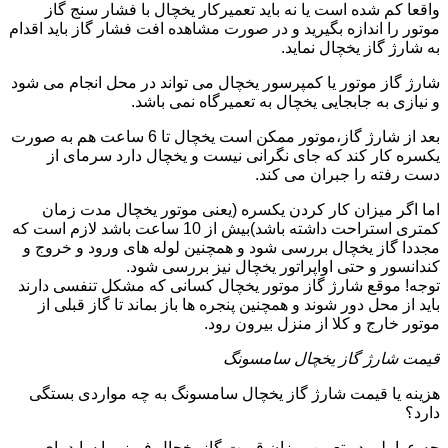
واقعا کم شده است یا نه باید تعمیرکار یخچال با فشار سنج گاز
موتور را اندازه بگیرید و در صورت مشاهده افت فشار گاز باید اقدام
به شارژ گاز یخچال نماید.
شارژ گاز موتور یا کمپرسور یخچال می تواند در محل انجام می شود
و نیازی به جابجایی یخچال به تعمیرگاه نمی باشد.
بعد از شارژ گاز،موتور ممکن است یخچال تا 6 ساعت هم به صورت
یکسره کار کند که جای نگرانی نیست و یخچال دارد سرمای از
دست رفته را جبران می کند.
اما اگر میزان کار کردن یکسره (یعنی موتور یخچال مدت زمان
کمتری استراحت داشته باشد)بیش از 10 ساعت باشد لازم است که
مجددا گاز یخچال بررسی شود و همچنین لوله های ورود و خروج و
کندانسور و حتی اواپراتور یخچال نیز بررسی شود.
توجه! موقع شارژ گاز موتور یخچال کسانی که مشکل تنفسی دارند
باید از محل دور شوند و همچنین پنجره ها باز بماند تا گاز قبلی از
موتور خارج و کلا از منزل بیرون رود.
قیمت شارژ گاز یخچال سامسونگ
هزینه یا قیمت شارژ گاز یخچال سامسونگ به چه مواردی بستگی
دارد؟
چه عواملی در تعیین میزان قیمت گاز یخچال فریزر یا ساید بای