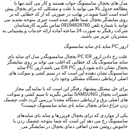
مدل های یخچال سامسونگ جواب هستند و کار می کنند.تنها با
مطالعه جدول بالا می توانید با علت و مشکلی که برای یخچال پیش
آمده است آشنا شوید.در نهایت در صورتی که از کد خطایی که بر
روی نمایشگر یخچال شما ظاهر شده است چیزی متوجه نشدید می
توانید با شماره تلفن 09194828760 تماس بگیرید.کارشناسان
شرکت رفتگر به صورت 24 ساعته آماده ارائه خدمات و پشتیبانی به
مشتریان عزیز می باشند.
ارور PC ساید بای ساید سامسونگ
علت رخ دادن ارور PC ER یخچال سامسونگدر مدل ای ساید بای
ساید سامسونگ یک کد خطایی که اغلب می تواند بر روی نمایشگر
یخچال نشان داده شود،ارور ER PC می باشد.ارور PC ساید
سامسونگ نشان دهنده این است که در سیم کشی و سوکت های
اصلی ارتباطی دستگاه مشکلی وجود دارد.
برای حل مشکل پیشنهاد رفتگر این است که با نمایندگی مجاز
تعمیرات یخچال SAMSUNG تماس بگیرید تا سیم کشی و سوکت
های اصلی برق و ارتباطی دستگاه مجددا بررسی گردد.
علت چشمک
زدن چراغ دمای یخچال ساید بای ساید سامسونگ چیست؟
یکی از مواردی که برای یخچال فریزرها و ساید بای سایدهای
سامسونگ رخ می دهد این است که شما متوجه چشمک زدن یا
خاموش روشن شدن اتفاقی دمای یخچال در نمایشگر می