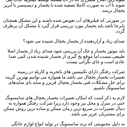
شوند تا آب به صورت کاملا تصفیه شده با یخساز و دیسپنسر یا آبریز
یخچال برسد.
در صورتی که فیلترهای آب تعویض شده باشند و این مشکل همچنان
پابرجا باشد باید یخساز مورد بررسی قرار گیرد تا مشکل آن برطرف
گردد.
صدای زیاد و آزاردهنده از یخساز یخچال شنیده می شود؟
باید موتور یخساز و جک آن بررسی شود.صدای زیاد از یخساز اصلا
طبیعی نیست.اما موقع یخ گیری از یخساز شنیده شدن کمی صدا
عادی است و جای نگرانی نیست.
شرکت رفتگر دارای تکنیسین های باتجربه و کاربلد در زمینه
تعمیرات یخساز یخچال می باشد.ما همواره می توانیم بهترین گزینه
برای حل مشکلات فنی یخساز یخچال فریزر و ساید بای سایدهای
سامسونگ باشیم.
لازم به ذکر است که امکان تعمیرات یخساز یخچال های سامسونگ
حتی در منزل و محل نیز وجود دارد.زیرا شرکت رفتگر همواره به
دنبال تعمیرات در سریع ترین زمان ممکن و ساده ترین روش ممکن
برای مشتریان عزیز می باشد.
به دلیل محبوبیتی که برند سامسونگ در تولید انواع لوازم خانگی