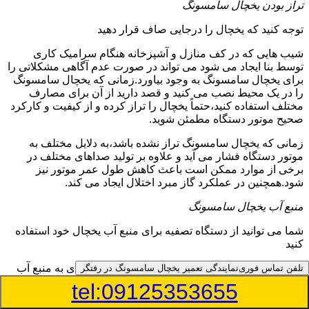
تراز بودن یخچال سامسونگ
توجه کنید که یخچال را درجایی صاف قرار دهید
شیب هایی که در کف منازل و آشپزخانه هنگام سرامیک کاری
توسط بنا ایجاد می شود می تواند در صورت عدم آگاهی مشکلاتی را
برای یخچال سامسونگ به وجود بیاورد.زمانی که یخچال سامسونگ
را در یک محیط نصب می کنید و قصد دارید از آن برای مصارف
مختلف استفاده کنید،حتماً یخچال را تراز کرده و از کیفیت و کارکرد
صحیح موتور دستگاه مطمئن شوید.
زمانی که یخچال سامسونگ تراز نشده باشد،به دلایل مختلف به
موتور دستگاه فشار می آید و علاوه بر تولید صداهای مختلف در
برخی از موارد ممکن است باعث کاهش طول عمر موتور نیز
شود.همچنین در عملکرد گاز مبرد اختلال ایجاد می کند.
منبع آب یخچال سامسونگ
شما می توانید از دستگاه تصفیه برای منبع آب یخچال خود استفاده
کنید
در دفترچه راهنمای یخچال سامسونگ قسمت ویژه ای به منبع آب
تلفن تماس فوری
نمایندگی تعمیر یخچال سامسونگ در رفتگر
آن و راهنمایی لازم در زمینه نصب و استفاده از آن اختصاص داده
tel:09125353655
شده است.برخی از مدل های یخچال سامسونگ دارای منبع آبریز
بوده و آبی خنک را به شما تحویل می دهند.برخی دیگر نیز آب را به