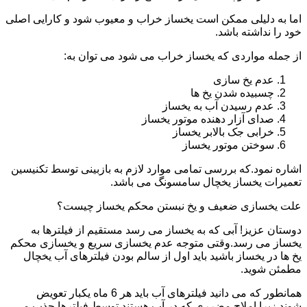
اما به دلیلی ممکن است یخساز خراب و معیوب شود و کارایی اصلی
خود را نداشته باشد.
از جمله مواردی که یخساز خراب می شود می توان به:
عدم یخ سازی
چسبیده شدن یخ ها
عدم رسیدن آب به یخساز
صدای آزار دهنده موتور یخساز
خرابی جک بالابر یخساز
سوختن موتور یخساز
اشاره نمود.که بررسی تمامی موارد لازم به بازبینی توسط تکنیسین
تعمیرات یخساز یخچال سامسونگ می باشد.
علت یخسازی ضعیف و یخ نبستن محکم یخساز چیست؟
دوستان عزیز! آبی که به یخساز می رسد مستقیم از فیلترها به
یخساز می رسد.وقتی متوجه عدم یخسازی سریع و یخسازی محکم
یخ ها در یخساز باشید باید اول از سالم بودن فیلترهای آب یخچال
مطمئن شوید.
همانطور که می دانید فیلترهای آب باید هر 6 ماه یکبار تعویض
شوند.زیرا املاح مضرری که در آب هستند توسط فیلترها جذب می