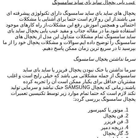
عیب یابی یخچال ساید بای ساید سامسونگ
یخچال های ساید بای ساید سامسونگ دارای تکنولوژی پیشرفته ای
می باشند.از این رو لازم است حتما برای آشنایی با مشکلات
احتمالی و همچنین آموزش رفع این مشکلات،از راه کارهای موجود
استفاده شود.ما در مقاله جذاب و مفید عیب یابی یخچال ساید بای
ساید سامسونگ تمام مشکلات متداول این مدل از یخچال های
سامسونگ را توضیح داده ایم.سوالات و مشکلات یخچال خود را از ما
بپرسید تا در سریع ترین زمان ممکن پاسخ دهیم.
سرما نداشتن یخچال سامسونگ
سرما نداشتن یا خنک نبودن یخچال فریزر یا ساید بای ساید
سامسونگ از جمله مشکلاتی می باشد که خیلی رایج است و اغلب
مشتریان حداقل برای یکبار ممکن است آن را تجربه کرده
باشند.زمانی که یخچال SAMSUNG خنک نباشد و سرمایی تولید
نکند لازم است که حتما تمام موارد زیر توسط تکنیسین تعمیرات
یخچال سامسونگ بررسی گردد:
موتور یا کمپرسور
فن یخچال
فن فریزر
دریچه دمپر
گاز یخچال