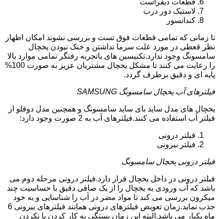
قطعات دیفراست
لاستیک دور درب
کندانسور
تا زمانی که تمامی قطعات فوق تست و بررسی نشوند امکان اظهار
نظر قعطی در مورد علت سرما نداشتن و خنک نبودن یخچال
سامسونگ وجود ندارد.تکنیسین های باتجربه رفتگر تمامی موارد بالا
را رعایت می کنند تا مشکل یخچال مشتریان عزیز به صورت 100%
پایه ای و دقیق برطرف گردد.
فیلترهای آب یخچال سامسونگ SAMSUNG
یخچال های مدل ساید بای ساید سامسونگ و همچنین مدل دوقلو از
فیلتر آب استفاده می کنند.فیلترهای آب به 2 صورت وجود دارد:
فیلتر درونی
فیلتر بیرونی
فیلتر درونی یخچال سامسونگ
فیلتر درونی در داخل یخچال قرار دارد.فیلتر درونی مرحله دوم می
باشد که آب ورودی به یخچال را از یک صافی دقیق با حساسیت چند
میکرون بررسی می کند تا مواد مضر در آب را شناسایی و به خود
جذب نماید.زمان تعویض فیلترهای درونی همانند فیلترهای بیرونی 6
ماه یکبار می باشد.البته این زمان بستگی به کار کردن یا نکردن