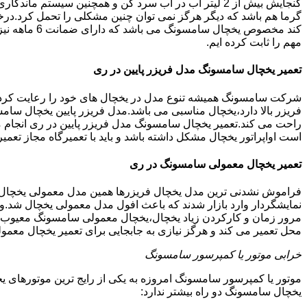
گنجایش بیش از 2 لیتر آب در آب سرد کن و همچنین سیس
گرما هم باشد که دیگر هرگز نمی توان چنین مشکلی را تحمل کرد.درخ
کند مخصوص ی
مهم را ثابت کرده ایم.
تعمیر یخچال سامسونگ مدل فریزر پایین در ری
شرکت سامسونگ همیشه تنوع مدل در یخچال های خود را رعایت کرده ا
فریزر بالا دارد،یخچال مناسبی می باشد.مدل فریزر پایین یخچال سامس
راحت می کند.تعمیر یخچال سامسونگ مدل فریزر پایین در ری انجام م
است اواپراتور یخچال مشکل داشته باشد و باید با تعمیرگاه مجاز 
تعمیر یخچال معمولی سامسونگ در ری
فراموش نشدنی ترین مدل یخچال فریزرها همین مدل معمولی یخچال یا 
نمایشگردار وارد بازار شدند که باعث افول مدل معمولی یخچال شد.و
مرور زمان و کارکردن زیاد یخچال،یخچال معمولی سامسونگ معیوب گر
محل تعمیر می کند و هرگز نیازی به جابجایی برای تعمیر یخچال معمو
خرابی موتور یا کمپرسور سامسونگ
موتور یا کمپرسور سامسونگ امروزه به یکی از رایج ترین موتورهای 
یخچال سامسونگ دو راه بیشتر ندارد: