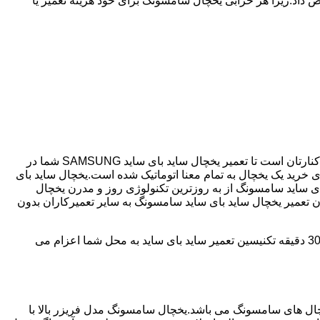
 داد.زیرا هر خرابی یخچال سامسونگ برای خود هزینه تعمیر یا
اگر یخچال شما ساید بای ساید می باشد و دچار خرابی شده است ما نمایندگی مجاز تعمیر ساید بای ساید SAMSUNG هستیم.ری همیشه در کنارتان است تا تعمیر یخچال ساید بای ساید SAMSUNG شما در
مصرف انرژی بسیار کم و با درجه +++A امروزه مناسب ترین انتخاب برای خرید یک یخچال به تمام معنا اتوماتیک شده است.یخچال ساید بای
ای ساید سامسونگ از به روزترین تکنولوژی روز و مدرن یخچال
دن تعمیر یخچال ساید بای ساید سامسونگ به سایر تعمیرکاران بدون
ری دارای سابقه 25 سال در زمینه تعمیر یخچال ساید بای ساید سامسونگ می باشد که با دارا بودن شعبه ها در تمامی سطح ری؛ در کمتر از 30 دقیقه تکنیسین تعمیر ساید بای ساید به محل شما اعزام می
 290 ولت می تواند کار کند،یکی از پرفروش ترین یخچال های سامسونگ می باشد.یخچال سامسونگ مدل فریزر بالا با