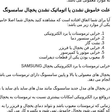
به موارد معمولی می باشد.
علت خاموش نشدن یا اتوماتیک نشدن یخچال سامسونگ
آیا برای شما اتفاق افتاده است که مشاهده کنید یخچال شما اصلا 
یکی از موارد زیر می باشد:
خرابی ترموستات یا برد الکترونیکی
خرابی سنسور دما
نشت گاز
خرابی فن یخچال یا فریزر
خرابی موتور یا کمپرسور
معیوب بودن یکی از قطعات دیفراست
خرابی ترموستات یا برد الکترونیکی یخچال SAMSUNG
یخچال های معمولی یا بالا و پایین سامسونگ دارای ترموستات می با
انجام می دهد.
در یخچال های مدل جدید سامسونگ مانند مدل های ساید بای ساید یا مد
درواقع برد الکترونیکی امکانات بیشتری نسبت به ترموستات به یخچا
زمانی که ترموستات معیوب باشد و نتواند دمای یخچال و فریزر را به
که گفته می شود یخچال خاموش نمی شود و یکسره کار می کند.