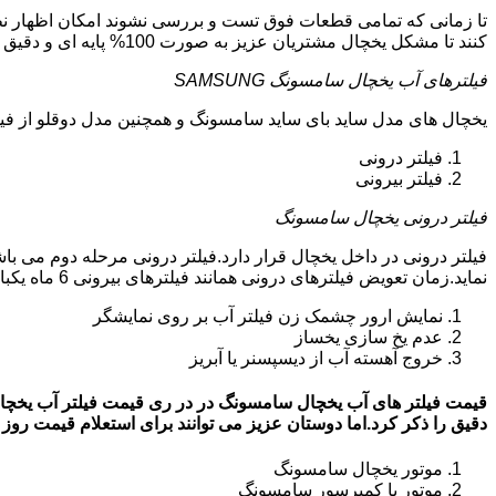
تا زمانی که تمامی قطعات فوق تست و بررسی نشوند امکان اظهار نظ
کنند تا مشکل یخچال مشتریان عزیز به صورت 100% پایه ای و دقیق برطرف گردد.
فیلترهای آب یخچال سامسونگ SAMSUNG
یخچال های مدل ساید بای ساید سامسونگ و همچنین مدل دوقلو از فیلتر آب استفاد
فیلتر درونی
فیلتر بیرونی
فیلتر درونی یخچال سامسونگ
فیلتر درونی در داخل یخچال قرار دارد.فیلتر درونی مرحله دوم می ب
نماید.زمان تعویض فیلترهای درونی همانند فیلترهای بیرونی 6 ماه یکبار می باشد.البته این زمان بستگی به کار کردن یا نکردن یخچال دارد.زمانی که فیلترهای آب نیاز به تعویض داشته باشند:
نمایش ارور چشمک زن فیلتر آب بر روی نمایشگر
عدم یخ سازی یخساز
خروج آهسته آب از دیسپسنر یا آبریز
دقیق را ذکر کرد.اما دوستان عزیز می توانند برای استعلام قیمت روز فیلتر آب یخچال
موتور یخچال سامسونگ
موتور یا کمپرسور سامسونگ