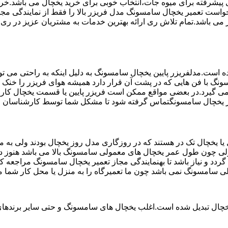
تم ماندگاری پیشرفته برای میوه جات،انتخاب خوبی برای خرید یخچال می با
واست تعمیر یخچال سامسونگ مدل فریزر بالا را فقط از نمایندگی مج
خچال سامسونگ می باشد که دارای ضمانت 6 ماهه نیز می باشد.تمام تلاش ری ارائه بهترین خدمات
ست.مدلفریزر پایین یخچال سامسونگ به دلیل اینکه به راحتی می تو
ونگ با فن هایی که در پشت آن قرار دارد همیشه هوای فریزر را خنک و
ی گیرد.در بعضی مواقع ممکن است فریزر پایین یا قسمت یخچال کار ن
تعمیر یخچال سامسونگتماس گرفته شود تا مشکل شما توسط کارشناسان ف
یخچال تک در هستند که در روزگاری مدل روز یخچال بودند ولی به مر
لی چون طول عمر یخچال های معمولی سامسونگ بالا می باشد هنوز در 
دد و نیاز باشد تا بهنمایندگی مجاز تعمیر یخچال سامسونگ مراجعه 
لی سامسونگ نمی باشد چون ما تعمیرگاه را به منزل یا محل کار شما م
یخچال تبدیل شده است.اغلب یخچال های سامسونگ و حتی سایر برندهای