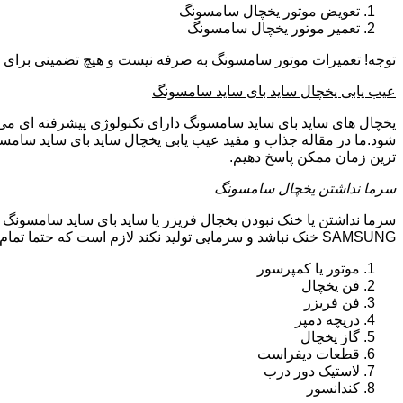
تعویض موتور یخچال سامسونگ
تعمیر موتور یخچال سامسونگ
توجه! تعمیرات موتور سامسونگ به صرفه نیست و هیچ تضمینی برای سا
عیب یابی یخچال ساید بای ساید سامسونگ
یخچال های ساید بای ساید سامسونگ دارای تکنولوژی پیشرفته ای می ب
شود.ما در مقاله جذاب و مفید عیب یابی یخچال ساید بای ساید سامسو
ترین زمان ممکن پاسخ دهیم.
سرما نداشتن یخچال سامسونگ
سرما نداشتن یا خنک نبودن یخچال فریزر یا ساید بای ساید سامسونگ 
SAMSUNG خنک نباشد و سرمایی تولید نکند لازم است که حتما تمام موارد زیر توسط تکنیسین تعمیرات یخچال سامسونگ بررسی گردد:
موتور یا کمپرسور
فن یخچال
فن فریزر
دریچه دمپر
گاز یخچال
قطعات دیفراست
لاستیک دور درب
کندانسور