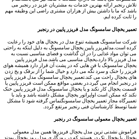
تلاش رنجبر ارائه بهترین خدمات به مشتریان عزیز در رنجبر می
باشد که ما با داشتن بیش از هزاران مشتری راضی این وظیفه مهم
را ثابت کرده ایم.
تعمیر یخچال سامسونگ مدل فریزر پایین در رنجبر
شرکت سامسونگ همیشه تنوع مدل در یخچال های خود را رعایت
کرده است.مدلفریزر پایین یخچال سامسونگ به دلیل اینکه به راحتی
می توان مواد غذایی را در آن گذاشت و فضای مناسبی نسبت به
مدل فریزر بالا دارد،یخچال مناسبی می باشد.مدل فریزر پایین
یخچال سامسونگ با فن هایی که در پشت آن قرار دارد همیشه هوای
فریزر را خنک و سرد نگه می دارد و خیال شما را از برفک و یخ زدن
های یخچال راحت می کند.تعمیر یخچال سامسونگ مدل فریزر پایین
در رنجبر انجام می گیرد.در بعضی مواقع ممکن است فریزر پایین یا
قسمت یخچال کار نکند و یا یخچال سامسونگ مدل فریزر پایین خنک
نکند که ممکن است اواپراتور یخچال مشکل داشته باشد و باید با
تعمیرگاه مجاز تعمیر یخچال سامسونگتماس گرفته شود تا مشکل
شما توسط کارشناسان فنی رنجبر مرتفع گردد.
تعمیر یخچال معمولی سامسونگ در رنجبر
فراموش نشدنی ترین مدل یخچال فریزرها همین مدل معمولی
یخچال یا یخچال تک در هستند که در روزگاری مدل روز یخچال بودند