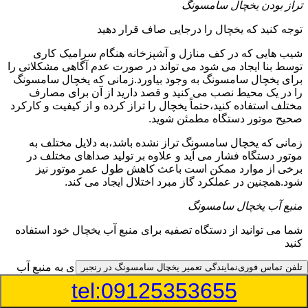
تراز بودن یخچال سامسونگ
توجه کنید که یخچال را درجایی صاف قرار دهید
شیب هایی که در کف منازل و آشپزخانه هنگام سرامیک کاری
توسط بنا ایجاد می شود می تواند در صورت عدم آگاهی مشکلاتی را
برای یخچال سامسونگ به وجود بیاورد.زمانی که یخچال سامسونگ
را در یک محیط نصب می کنید و قصد دارید از آن برای مصارف
مختلف استفاده کنید،حتماً یخچال را تراز کرده و از کیفیت و کارکرد
صحیح موتور دستگاه مطمئن شوید.
زمانی که یخچال سامسونگ تراز نشده باشد،به دلایل مختلف به
موتور دستگاه فشار می آید و علاوه بر تولید صداهای مختلف در
برخی از موارد ممکن است باعث کاهش طول عمر موتور نیز
شود.همچنین در عملکرد گاز مبرد اختلال ایجاد می کند.
منبع آب یخچال سامسونگ
شما می توانید از دستگاه تصفیه برای منبع آب یخچال خود استفاده
کنید
در دفترچه راهنمای یخچال سامسونگ قسمت ویژه ای به منبع آب
تلفن تماس فوری
نمایندگی تعمیر یخچال سامسونگ در رنجبر
آن و راهنمایی لازم در زمینه نصب و استفاده از آن اختصاص داده
tel:09125353655
شده است.برخی از مدل های یخچال سامسونگ دارای منبع آبریز
بوده و آبی خنک را به شما تحویل می دهند.برخی دیگر نیز آب را به