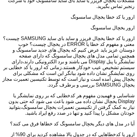
مشکلات یخچال فریزر یا ساید بای ساید سامسونگ خود با شرکت
رنجبر تماس بگیرید.
ارور یا کد خطا یخچال سامسونگ
ارور یخچال سامسونگ
ارور یا کد خطا یخچال فریزر و ساید بای ساید SAMSUNG چیست؟
معنی و مفهوم کد خطا یا ERROR در یخچال چیست؟ خوب
دوستان عزیز باید عرض کنیم که یخچال های جدید سامسونگ و
همچنین تمامی مدل های یخچال سامسونگ که دارای صفحه
نمایشگر یا پنل Display می باشند و برد الکترونیکی دارند،دارای
سیستم تشخیص عیب خودکار هستند.زمانی که ارور یا کد خطایی بر
روی نمایشگر نشان داده شود بیانگر این است که مشکلی برای
یخچال پیش آمده است و نیاز است که توسط تکنیسین تعمیرت مجاز
یخچال SAMSUNG بررسی و برطرف گردد.
شناسایی و فهمیدن مفهوم هر کدخطایی که بر روی نمایشگر یا
Display یخچال نشان داده می شود باعث می شود که حتی بدون
نیاز به کمک گرفتن از تکنیسین تعمیرات یخچال سامسونگ،بتوانید
خودتان مشکل را پیدا کنید و تنها در صدد رفع ایراد باشید.
آیا در مدل های دیگر یخچال سامسونگ کد خطاها فرق می کنند؟
ارور یا کدخطاهایی که در جدول بالا مشاهده کردید برای 90% از