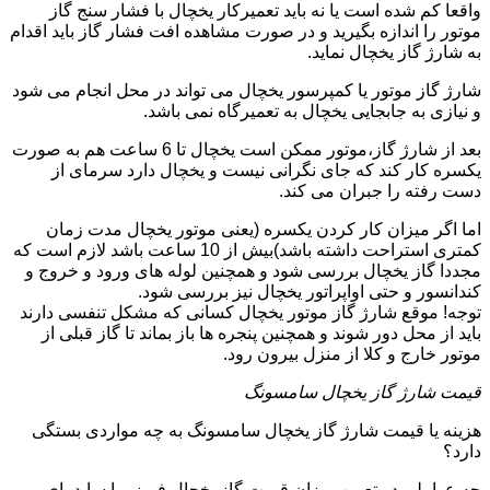
واقعا کم شده است یا نه باید تعمیرکار یخچال با فشار سنج گاز
موتور را اندازه بگیرید و در صورت مشاهده افت فشار گاز باید اقدام
به شارژ گاز یخچال نماید.
شارژ گاز موتور یا کمپرسور یخچال می تواند در محل انجام می شود
و نیازی به جابجایی یخچال به تعمیرگاه نمی باشد.
بعد از شارژ گاز،موتور ممکن است یخچال تا 6 ساعت هم به صورت
یکسره کار کند که جای نگرانی نیست و یخچال دارد سرمای از
دست رفته را جبران می کند.
اما اگر میزان کار کردن یکسره (یعنی موتور یخچال مدت زمان
کمتری استراحت داشته باشد)بیش از 10 ساعت باشد لازم است که
مجددا گاز یخچال بررسی شود و همچنین لوله های ورود و خروج و
کندانسور و حتی اواپراتور یخچال نیز بررسی شود.
توجه! موقع شارژ گاز موتور یخچال کسانی که مشکل تنفسی دارند
باید از محل دور شوند و همچنین پنجره ها باز بماند تا گاز قبلی از
موتور خارج و کلا از منزل بیرون رود.
قیمت شارژ گاز یخچال سامسونگ
هزینه یا قیمت شارژ گاز یخچال سامسونگ به چه مواردی بستگی
دارد؟
چه عواملی در تعیین میزان قیمت گاز یخچال فریزر یا ساید بای