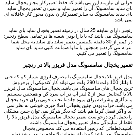
خرابی آن نیازمند این می باشد که فقط تعمیرکار مجاز یخچال ساید
بای ساید سامسونگ آن را تعمیر نماید.و سپردن تعمیر یخچال ساید
بای ساید سامسونگ به سایر تعمیرکاران بدون مجوز کار عاقلانه ای
نمی باشد.
رنجبر دارای سابقه 25 سال در زمینه تعمیر یخچال ساید بای ساید
سامسونگ می باشد که با دارا بودن شعبه ها در تمامی سطح رنجبر؛
در کمتر از 30 دقیقه تکنیسین تعمیر ساید بای ساید به محل شما
اعزام می گردد.و همچنین با ما با ضمانت کتبی ساید بای ساید
سامسونگ را تعمیر می کنیم.
تعمیر یخچال سامسونگ مدل فریزر بالا در رنجبر
مدل فریز بالا یخچال سامسونگ با مصرف انرژی بسیار کم که حتی
با ولتاژ 100 ولت تا 290 ولت می تواند کار کند،یکی از پرفروش
ترین یخچال های سامسونگ می باشد.یخچال سامسونگ مدل فریزر
بالا با گنجایش بیش از 2 لیتر آب در آب سرد کن و همچنین سیستم
ماندگاری پیشرفته برای میوه جات،انتخاب خوبی برای خرید یخچال
می باشد.خراب بودن چنین یخچالی اصلا خبری خوشی به نظر نمی
آید و اگر فصل گرما هم باشد که دیگر هرگز نمی توان چنین مشکلی
را تحمل کرد.درخواست تعمیر یخچال سامسونگ مدل فریزر بالا را
فقط از نمایندگی مجاز تعمیر یخچال سامسونگ داشته
باشید.قطعاتی که رنجبر استفاده می کند مخصوص یخچال
سامسونگ می باشد که دارای ضمانت 6 ماهه نیز می باشد.تمام