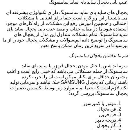
عیب یابی یخچال ساید بای ساید سامسونگ
یخچال های ساید بای ساید سامسونگ دارای تکنولوژی پیشرفته ای
می باشند.از این رو لازم است حتما برای آشنایی با مشکلات
احتمالی و همچنین آموزش رفع این مشکلات،از راه کارهای موجود
استفاده شود.ما در مقاله جذاب و مفید عیب یابی یخچال ساید بای
ساید سامسونگ تمام مشکلات متداول این مدل از یخچال های
سامسونگ را توضیح داده ایم.سوالات و مشکلات یخچال خود را از ما
بپرسید تا در سریع ترین زمان ممکن پاسخ دهیم.
سرما نداشتن یخچال سامسونگ
سرما نداشتن یا خنک نبودن یخچال فریزر یا ساید بای ساید
سامسونگ از جمله مشکلاتی می باشد که خیلی رایج است و اغلب
مشتریان حداقل برای یکبار ممکن است آن را تجربه کرده
باشند.زمانی که یخچال SAMSUNG خنک نباشد و سرمایی تولید
نکند لازم است که حتما تمام موارد زیر توسط تکنیسین تعمیرات
یخچال سامسونگ بررسی گردد:
موتور یا کمپرسور
فن یخچال
فن فریزر
دریچه دمپر
گاز یخچال