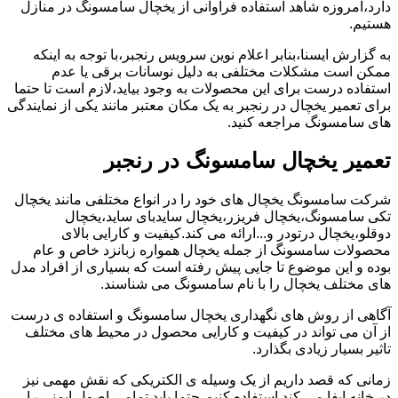
دارد،امروزه شاهد استفاده فراوانی از یخچال سامسونگ در منازل
هستیم.
به گزارش ایسنا،بنابر اعلام نوین سرویس رنجبر،با توجه به اینکه
ممکن است مشکلات مختلفی به دلیل نوسانات برقی یا عدم
استفاده درست برای این محصولات به وجود بیاید،لازم است تا حتما
برای تعمیر یخچال در رنجبر به یک مکان معتبر مانند یکی از نمایندگی
های سامسونگ مراجعه کنید.
تعمیر یخچال سامسونگ در رنجبر
شرکت سامسونگ یخچال های خود را در انواع مختلفی مانند یخچال
تکی سامسونگ،یخچال فریزر،یخچال سایدبای ساید،یخچال
دوقلو،یخچال درتودر و...ارائه می کند.کیفیت و کارایی بالای
محصولات سامسونگ از جمله یخچال همواره زبانزد خاص و عام
بوده و این موضوع تا جایی پیش رفته است که بسیاری از افراد مدل
های مختلف یخچال را با نام سامسونگ می شناسند.
آگاهی از روش های نگهداری یخچال سامسونگ و استفاده ی درست
از آن می تواند در کیفیت و کارایی محصول در محیط های مختلف
تاثیر بسیار زیادی بگذارد.
زمانی که قصد داریم از یک وسیله ی الکتریکی که نقش مهمی نیز
در خانه ایفا می کند استفاده کنیم،حتما باید تمامی اصول ایمنی را