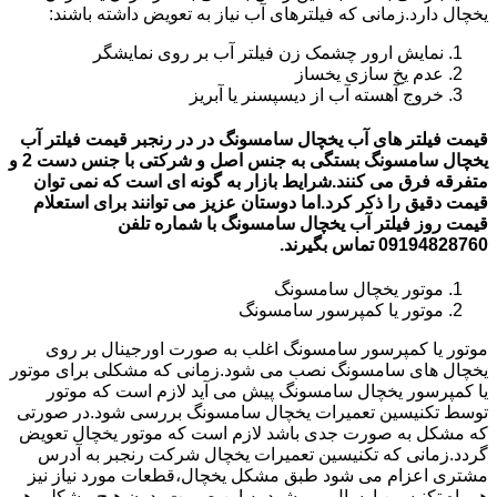
یخچال دارد.زمانی که فیلترهای آب نیاز به تعویض داشته باشند:
نمایش ارور چشمک زن فیلتر آب بر روی نمایشگر
عدم یخ سازی یخساز
خروج آهسته آب از دیسپسنر یا آبریز
قیمت فیلتر های آب یخچال سامسونگ در در رنجبر قیمت فیلتر آب
یخچال سامسونگ بستگی به جنس اصل و شرکتی با جنس دست 2 و
متفرقه فرق می کنند.شرایط بازار به گونه ای است که نمی توان
قیمت دقیق را ذکر کرد.اما دوستان عزیز می توانند برای استعلام
قیمت روز فیلتر آب یخچال سامسونگ با شماره تلفن
09194828760 تماس بگیرند.
موتور یخچال سامسونگ
موتور یا کمپرسور سامسونگ
موتور یا کمپرسور سامسونگ اغلب به صورت اورجینال بر روی
یخچال های سامسونگ نصب می شود.زمانی که مشکلی برای موتور
یا کمپرسور یخچال سامسونگ پیش می آید لازم است که موتور
توسط تکنیسین تعمیرات یخچال سامسونگ بررسی شود.در صورتی
که مشکل به صورت جدی باشد لازم است که موتور یخچال تعویض
گردد.زمانی که تکنیسین تعمیرات یخچال شرکت رنجبر به آدرس
مشتری اعزام می شود طبق مشکل یخچال،قطعات مورد نیاز نیز
همراه تکنیسین ارسال می شود.به این صورت بدون هیچ مشکلی هم