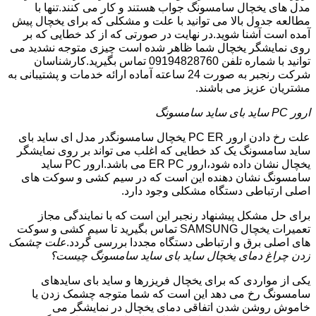
مدل های یخچال سامسونگ جواب هستند و کار می کنند.تنها با
مطالعه جدول بالا می توانید با علت و مشکلی که برای یخچال پیش
آمده است آشنا شوید.در نهایت در صورتی که از کد خطایی که بر
روی نمایشگر یخچال شما ظاهر شده است چیزی متوجه نشدید می
توانید با شماره تلفن 09194828760 تماس بگیرید.کارشناسان
شرکت رنجبر به صورت 24 ساعته آماده ارائه خدمات و پشتیبانی به
مشتریان عزیز می باشند.
ارور PC ساید بای ساید سامسونگ
علت رخ دادن ارور PC ER یخچال سامسونگدر مدل ای ساید بای
ساید سامسونگ یک کد خطایی که اغلب می تواند بر روی نمایشگر
یخچال نشان داده شود،ارور ER PC می باشد.ارور PC ساید
سامسونگ نشان دهنده این است که در سیم کشی و سوکت های
اصلی ارتباطی دستگاه مشکلی وجود دارد.
برای حل مشکل پیشنهاد رنجبر این است که با نمایندگی مجاز
تعمیرات یخچال SAMSUNG تماس بگیرید تا سیم کشی و سوکت
های اصلی برق و ارتباطی دستگاه مجددا بررسی گردد.
علت چشمک
زدن چراغ دمای یخچال ساید بای ساید سامسونگ چیست؟
یکی از مواردی که برای یخچال فریزرها و ساید بای سایدهای
سامسونگ رخ می دهد این است که شما متوجه چشمک زدن یا
خاموش روشن شدن اتفاقی دمای یخچال در نمایشگر می