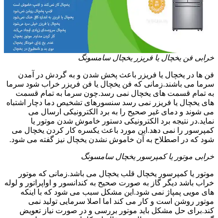
خرابی فن یخچال یا فریزر یخچال سامسونگ
فن ها در یخچال یا فریزر باعث پخش شدن و به گردش در آمدن
سرما می باشند.زمانی که فن یخچال یا فن فریزر خراب شود سرما
به تمام قسمت های یخچال نمی رسد.چون سرما به تمام قسمت
های یخچال یا فریزر نمی رسد سنسورهای تشخیص دما دچار اشتباه
می شوند و دمای غیر صحیح را به برد الکترونیکی ارسال می
نماید.در نتیجه برد الکترونیکی دستور خاموش شدن موتور یا
کمپرسور را نمی دهد.این مورد باعث یکسره کار کردن یخچال می
شود که در اصطلاح به آن خاموش نشدن یخچال نیز گفته می شود.
خرابی موتور یا کمپرسور یخچال سامسونگ
موتور یا کمپرسور یخچال قلب یخچال می باشد.زمانی که موتور
خراب باشد دیگر گاز به صورت صحیح به کندانسور و اواپراتور و لوله
های مویی پمپاژ نمی شود.این مشکل سبب می شود که با اینکه
موتور روشن است و کار می کند اما اصلا سرمایی تولید نمی
کند.برای حل مشکل باید موتور بررسی و در صورت نیاز تعویض