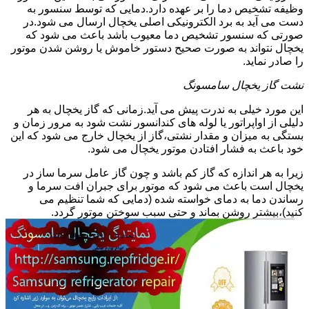
وظیفه تشخیص دما را بر عهده دارد.دمایی که توسط سنسور به
دست می آید به برد الکترونیکی اصلی یخچال ارسال می شود.در
صورتی که سنسور تشخیص دما معیوب باشد باعث می شود که
یخچال نتواند به صورت صحیح دستور خاموش یا روشن شدن موتور
را صادر نماید.
نشت گاز یخچال سامسونگ
این مورد خیلی به ندرت پیش می آید.زمانی که گاز یخچال به هر
دلیلی از اواپراتور یا لوله های کندانسور نشت شود به مرور زمان و
بستگی به میزان و مقدار نشتی،گاز از یخچال خارج می شود که این
خود باعث به فشار افتادن موتور یخچال می شود.
زیرا به هر اندازه که گاز کم باشد و چون گاز عامل سرما ساز در
یخچال است باعث می شود که موتور برای جبران افت سرما و
رساندن دما به دمای خواسته شده (دمایی که شما تنظیم می
کنید)،بیشتر روشن بماند و حتی سبب سوختن موتور گردد.