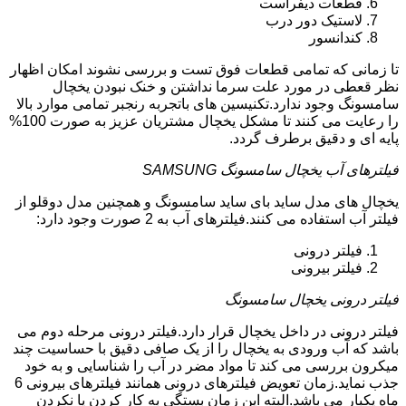
قطعات دیفراست
لاستیک دور درب
کندانسور
تا زمانی که تمامی قطعات فوق تست و بررسی نشوند امکان اظهار
نظر قعطی در مورد علت سرما نداشتن و خنک نبودن یخچال
سامسونگ وجود ندارد.تکنیسین های باتجربه رنجبر تمامی موارد بالا
را رعایت می کنند تا مشکل یخچال مشتریان عزیز به صورت 100%
پایه ای و دقیق برطرف گردد.
فیلترهای آب یخچال سامسونگ SAMSUNG
یخچال های مدل ساید بای ساید سامسونگ و همچنین مدل دوقلو از
فیلتر آب استفاده می کنند.فیلترهای آب به 2 صورت وجود دارد:
فیلتر درونی
فیلتر بیرونی
فیلتر درونی یخچال سامسونگ
فیلتر درونی در داخل یخچال قرار دارد.فیلتر درونی مرحله دوم می
باشد که آب ورودی به یخچال را از یک صافی دقیق با حساسیت چند
میکرون بررسی می کند تا مواد مضر در آب را شناسایی و به خود
جذب نماید.زمان تعویض فیلترهای درونی همانند فیلترهای بیرونی 6
ماه یکبار می باشد.البته این زمان بستگی به کار کردن یا نکردن