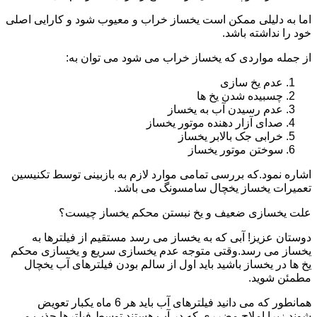
اما به دلیلی ممکن است یخساز خراب و معیوب شود و کارایی اصلی
خود را نداشته باشد.
از جمله مواردی که یخساز خراب می شود می توان به:
عدم یخ سازی
چسبیده شدن یخ ها
عدم رسیدن آب به یخساز
صدای آزار دهنده موتور یخساز
خرابی جک بالابر یخساز
سوختن موتور یخساز
اشاره نمود.که بررسی تمامی موارد لازم به بازبینی توسط تکنیسین
تعمیرات یخساز یخچال سامسونگ می باشد.
علت یخسازی ضعیف و یخ نبستن محکم یخساز چیست؟
دوستان عزیز! آبی که به یخساز می رسد مستقیم از فیلترها به
یخساز می رسد.وقتی متوجه عدم یخسازی سریع و یخسازی محکم
یخ ها در یخساز باشید باید اول از سالم بودن فیلترهای آب یخچال
مطمئن شوید.
همانطور که می دانید فیلترهای آب باید هر 6 ماه یکبار تعویض
شوند.زیرا املاح مضرری که در آب هستند توسط فیلترها جذب می