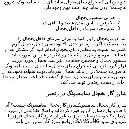
شوید.زمانی که چراغ دمای یخچال ساید بای ساید سامسونگ شروع
به چشمک زدن نماید چند علت مهم وجود دارد:
خرابی سنسور یخچال
بالا رفتن یا پایین آمدن شدید و اتفاقی دما
عدم وجود سرما در داخل یخچال
ابتدا درب یخچال را باز کنید و میزان سرمای داخل یخچال را
مشاهده کنید.اگر سرما در حدی بالا بود (یعنی داخل یخچال گرم
باشد)ابتدا نسبت به تنظیم دمای یخچال اقدام کنید.اگر مشکل بعد از
6 ساعت مرتفع و حل شد که خداروشکر.در غیر این صورت باید
سنسور یخچال و همچنین قطعات دیفراست یخچال مورد بررسی
قرار گیرد.تا زمانی که چراغ دمای یخچال ساید بای ساید سامسونگ
به صورت چشمک زدن باشد یخچال سرمایی تولید نخواهد نمود.بعد از
تعویض سنسور دمای یخچال،و بعد از گذشت 6 ساعت یخچال مجددا
دمای از دست رفته را تولید می کند.
شارژ گاز یخچال سامسونگ در رنجبر
شارژ گاز یخچال سامسونگشارژ گاز یخچال سامسونگ چیست؟ آیا
تا حالا با واژه شارژ گاز برخورد کرده اید و اصلا اطلاعاتی در مورد
آن دارید؟ خوب دوستان عزیز منظور از شارژ گاز یخچال فریزر یا
ساید بای ساید SAMSUNG،درواقع شارژ گاز موتور می باشد.