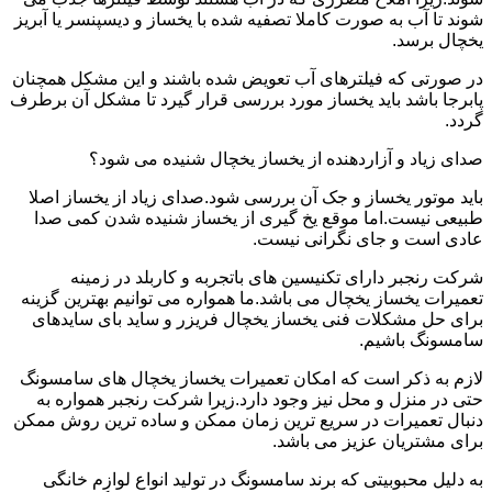
شوند تا آب به صورت کاملا تصفیه شده با یخساز و دیسپنسر یا آبریز
یخچال برسد.
در صورتی که فیلترهای آب تعویض شده باشند و این مشکل همچنان
پابرجا باشد باید یخساز مورد بررسی قرار گیرد تا مشکل آن برطرف
گردد.
صدای زیاد و آزاردهنده از یخساز یخچال شنیده می شود؟
باید موتور یخساز و جک آن بررسی شود.صدای زیاد از یخساز اصلا
طبیعی نیست.اما موقع یخ گیری از یخساز شنیده شدن کمی صدا
عادی است و جای نگرانی نیست.
شرکت رنجبر دارای تکنیسین های باتجربه و کاربلد در زمینه
تعمیرات یخساز یخچال می باشد.ما همواره می توانیم بهترین گزینه
برای حل مشکلات فنی یخساز یخچال فریزر و ساید بای سایدهای
سامسونگ باشیم.
لازم به ذکر است که امکان تعمیرات یخساز یخچال های سامسونگ
حتی در منزل و محل نیز وجود دارد.زیرا شرکت رنجبر همواره به
دنبال تعمیرات در سریع ترین زمان ممکن و ساده ترین روش ممکن
برای مشتریان عزیز می باشد.
به دلیل محبوبیتی که برند سامسونگ در تولید انواع لوازم خانگی