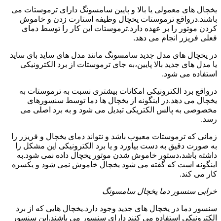
یخچال های معمولی یا بالا و پایین سامسونگ دارای ترموستات می
باشند.درواقع ترموستات یخچال وظیفه استارت زدن و خاموش
کردن موتور را بر عهده دارد.ترموستات این کار را توسط دمای
فعلی فریزر انجام می دهد.
در یخچال های مدل جدید سامسونگ مانند مدل های ساید بای ساید
یا مدل های جدید بالا پایین،به جای ترموستات از برد الکترونیکی
استفاده می شود.
درواقع برد الکترونیکی امکانات بیشتری نسبت به ترموستات به
یخچال می دهد.در اینگونه از یخچال ها دما توسط سنسورهای
مخصوصی به پالس الکتریکی تبدیل می شود و به برد اصلی می
رسد.
زمانی که ترموستات معیوب باشد و نتواند دمای یخچال و فریزر را
به صورت دقیق به دست بیاورد و یا برد الکترونیکی این مشکل را
داشته باشد،دستور خاموش شدن موتور یخچال داده نمی شود.به
اینگونه است که گفته می شود یخچال خاموش نمی شود و یکسره
کار می کند.
خرابی سنسور دما یخچال سامسونگ
سنسور دما در یخچال های جدید وجود دارد.یخچال هایی که از برد
الکترونیکی استفاده می کنند دارای سنسور می باشند.این سنسور