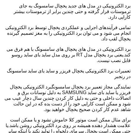
برد الکترونیکی در مدل های جدید یخچال سامسونگ به جای
ترموستات قرار گرفته و حتی چندین برابر از ترموستات بیشتر
کارایی دارد.
تمامی فرآیندهای اجرایی و عملکردی یخچال توسط برد الکترونیکی
انجام می شود و می توان برد الکترونیکی را به مغز تصمیم گیرنده
یخچال لقب داد.
برد الکترونیکی در مدل های یخچال های سامسونگ با هم فرق می
کند.یعنی برد یخچال مدل RT بر روی مدل ساید بای ساید روسو
قابل نصب نیست.
تعمیرات برد الکترونیکی یخچال فریزر و ساید بای ساید سامسونگ
در رنجبر
نمایندگی مجاز تعمیر برد یخچال سامسونگبرد الکترونیکی یخچال
فریزر یا ساید بای ساید SAMSUNG به دلیل نوسانات برق و
اتصالات داخلی و حتی به دلیل کار کردن چندین سال دچار عیب می
شود و ممکن است کارایی خود را از دست بده که در این حالت
شاهد عدم کار کردن صحیح یخچال خواهید بود.
برای مثال ممکن است موتور کلا خاموش نشود و یا ممکن است
علامت هشدار دهنده همیشه بر روی برد الکترونیکی روشن باشد.یا
حتی ممکن است یخچال سرمای دلخواه را تولید نکند با اینکه سایر