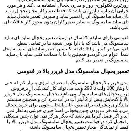
روزترین تکنولوژی روز و مدرن یخچال استفاده می کند و هر مورد
خرابی آن نیازمند این می باشد که فقط تعمیرکار مجاز یخچال ساید
بای ساید سامسونگ آن را تعمیر نماید.و سپردن تعمیر یخچال ساید
بای ساید سامسونگ به سایر تعمیرکاران بدون مجوز کار عاقلانه ای
نمی باشد.
قدوسی دارای سابقه 25 سال در زمینه تعمیر یخچال ساید بای ساید
سامسونگ می باشد که با دارا بودن شعبه ها در تمامی سطح
قدوسی؛ در کمتر از 30 دقیقه تکنیسین تعمیر ساید بای ساید به محل
شما اعزام می گردد.و همچنین با ما با ضمانت کتبی ساید بای ساید
سامسونگ را تعمیر می کنیم.
تعمیر یخچال سامسونگ مدل فریزر بالا در قدوسی
مدل فریز بالا یخچال سامسونگ با مصرف انرژی بسیار کم که حتی
با ولتاژ 100 ولت تا 290 ولت می تواند کار کند،یکی از پرفروش
ترین یخچال های سامسونگ می باشد.یخچال سامسونگ مدل فریزر
بالا با گنجایش بیش از 2 لیتر آب در آب سرد کن و همچنین سیستم
ماندگاری پیشرفته برای میوه جات،انتخاب خوبی برای خرید یخچال
می باشد.خراب بودن چنین یخچالی اصلا خبری خوشی به نظر نمی
آید و اگر فصل گرما هم باشد که دیگر هرگز نمی توان چنین مشکلی
را تحمل کرد.درخواست تعمیر یخچال سامسونگ مدل فریزر بالا را
فقط از نمایندگی مجاز تعمیر یخچال سامسونگ داشته