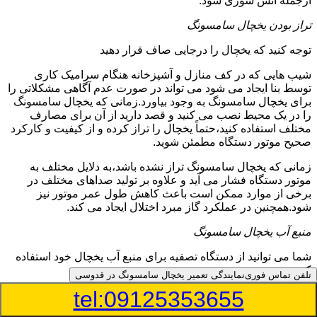
ازجمله آتش سوزی شود.
تراز بودن یخچال سامسونگ
توجه کنید که یخچال را درجایی صاف قرار دهید
شیب هایی که در کف منازل و آشپزخانه هنگام سرامیک کاری
توسط بنا ایجاد می شود می تواند در صورت عدم آگاهی مشکلاتی را
برای یخچال سامسونگ به وجود بیاورد.زمانی که یخچال سامسونگ
را در یک محیط نصب می کنید و قصد دارید از آن برای مصارف
مختلف استفاده کنید،حتماً یخچال را تراز کرده و از کیفیت و کارکرد
صحیح موتور دستگاه مطمئن شوید.
زمانی که یخچال سامسونگ تراز نشده باشد،به دلایل مختلف به
موتور دستگاه فشار می آید و علاوه بر تولید صداهای مختلف در
برخی از موارد ممکن است باعث کاهش طول عمر موتور نیز
شود.همچنین در عملکرد گاز مبرد اختلال ایجاد می کند.
منبع آب یخچال سامسونگ
شما می توانید از دستگاه تصفیه برای منبع آب یخچال خود استفاده
کنید
تلفن تماس فوری
نمایندگی تعمیر یخچال سامسونگ در قدوسی
tel:09125353655
در دفترچه راهنمای یخچال سامسونگ قسمت ویژه ای به منبع آب
آن و راهنمایی لازم در زمینه نصب و استفاده از آن اختصاص داده