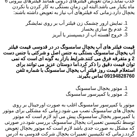
جذب نماید.زمان تعویض فیلترهای درونی همانند فیلترهای بیرونی 6
ماه یکبار می باشد.البته این زمان بستگی به کار کردن یا نکردن
یخچال دارد.زمانی که فیلترهای آب نیاز به تعویض داشته باشند:
نمایش ارور چشمک زن فیلتر آب بر روی نمایشگر
عدم یخ سازی یخساز
خروج آهسته آب از دیسپسنر یا آبریز
قیمت فیلتر های آب یخچال سامسونگ در در قدوسی قیمت فیلتر
آب یخچال سامسونگ بستگی به جنس اصل و شرکتی با جنس دست
2 و متفرقه فرق می کنند.شرایط بازار به گونه ای است که نمی
توان قیمت دقیق را ذکر کرد.اما دوستان عزیز می توانند برای
استعلام قیمت روز فیلتر آب یخچال سامسونگ با شماره تلفن
09194828760 تماس بگیرند.
موتور یخچال سامسونگ
موتور یا کمپرسور سامسونگ
موتور یا کمپرسور سامسونگ اغلب به صورت اورجینال بر روی
یخچال های سامسونگ نصب می شود.زمانی که مشکلی برای موتور
یا کمپرسور یخچال سامسونگ پیش می آید لازم است که موتور
توسط تکنیسین تعمیرات یخچال سامسونگ بررسی شود.در صورتی
که مشکل به صورت جدی باشد لازم است که موتور یخچال تعویض
گردد.زمانی که تکنیسین تعمیرات یخچال شرکت قدوسی به آدرس