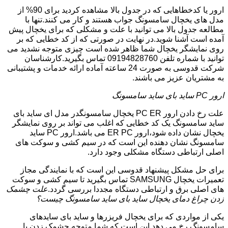
ارور یا کدخطاهایی که در جدول بالا مشاهده کردید برای 90% از
مدل های یخچال سامسونگ جواب هستند و کار می کنند.تنها با
مطالعه جدول بالا می توانید با علت و مشکلی که برای یخچال پیش
آمده است آشنا شوید.در نهایت در صورتی که از کد خطایی که بر
روی نمایشگر یخچال شما ظاهر شده است چیزی متوجه نشدید می
توانید با شماره تلفن 09194828760 تماس بگیرید.کارشناسان
شرکت قدوسی به صورت 24 ساعته آماده ارائه خدمات و پشتیبانی
به مشتریان عزیز می باشند.
ارور PC ساید بای ساید سامسونگ
علت رخ دادن ارور PC ER یخچال سامسونگدر مدل ای ساید بای
ساید سامسونگ یک کد خطایی که اغلب می تواند بر روی نمایشگر
یخچال نشان داده شود،ارور ER PC می باشد.ارور PC ساید
سامسونگ نشان دهنده این است که در سیم کشی و سوکت های
اصلی ارتباطی دستگاه مشکلی وجود دارد.
برای حل مشکل پیشنهاد قدوسی این است که با نمایندگی مجاز
تعمیرات یخچال SAMSUNG تماس بگیرید تا سیم کشی و سوکت
های اصلی برق و ارتباطی دستگاه مجددا بررسی گردد.
علت چشمک
زدن چراغ دمای یخچال ساید بای ساید سامسونگ چیست؟
یکی از مواردی که برای یخچال فریزرها و ساید بای سایدهای
سامسونگ رخ می دهد این است که شما متوجه چشمک زدن یا