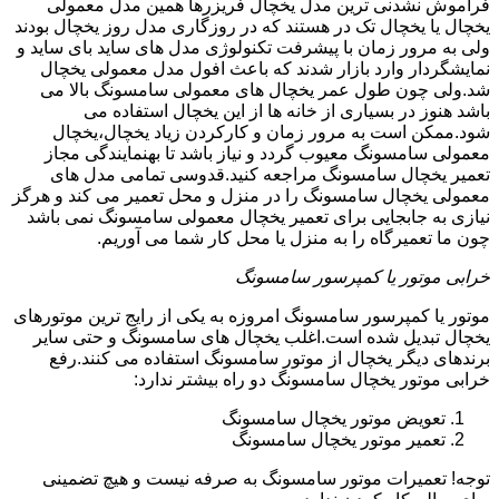
فراموش نشدنی ترین مدل یخچال فریزرها همین مدل معمولی
یخچال یا یخچال تک در هستند که در روزگاری مدل روز یخچال بودند
ولی به مرور زمان با پیشرفت تکنولوژی مدل های ساید بای ساید و
نمایشگردار وارد بازار شدند که باعث افول مدل معمولی یخچال
شد.ولی چون طول عمر یخچال های معمولی سامسونگ بالا می
باشد هنوز در بسیاری از خانه ها از این یخچال استفاده می
شود.ممکن است به مرور زمان و کارکردن زیاد یخچال،یخچال
معمولی سامسونگ معیوب گردد و نیاز باشد تا بهنمایندگی مجاز
تعمیر یخچال سامسونگ مراجعه کنید.قدوسی تمامی مدل های
معمولی یخچال سامسونگ را در منزل و محل تعمیر می کند و هرگز
نیازی به جابجایی برای تعمیر یخچال معمولی سامسونگ نمی باشد
چون ما تعمیرگاه را به منزل یا محل کار شما می آوریم.
خرابی موتور یا کمپرسور سامسونگ
موتور یا کمپرسور سامسونگ امروزه به یکی از رایج ترین موتورهای
یخچال تبدیل شده است.اغلب یخچال های سامسونگ و حتی سایر
برندهای دیگر یخچال از موتور سامسونگ استفاده می کنند.رفع
خرابی موتور یخچال سامسونگ دو راه بیشتر ندارد:
تعویض موتور یخچال سامسونگ
تعمیر موتور یخچال سامسونگ
توجه! تعمیرات موتور سامسونگ به صرفه نیست و هیچ تضمینی