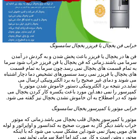
خرابی فن یخچال یا فریزر یخچال سامسونگ
فن ها در یخچال یا فریزر باعث پخش شدن و به گردش در آمدن
سرما می باشند.زمانی که فن یخچال یا فن فریزر خراب شود سرما
به تمام قسمت های یخچال نمی رسد.چون سرما به تمام قسمت
های یخچال یا فریزر نمی رسد سنسورهای تشخیص دما دچار اشتباه
می شوند و دمای غیر صحیح را به برد الکترونیکی ارسال می
نماید.در نتیجه برد الکترونیکی دستور خاموش شدن موتور یا
کمپرسور را نمی دهد.این مورد باعث یکسره کار کردن یخچال می
شود که در اصطلاح به آن خاموش نشدن یخچال نیز گفته می شود.
خرابی موتور یا کمپرسور یخچال سامسونگ
موتور یا کمپرسور یخچال قلب یخچال می باشد.زمانی که موتور
خراب باشد دیگر گاز به صورت صحیح به کندانسور و اواپراتور و لوله
های مویی پمپاژ نمی شود.این مشکل سبب می شود که با اینکه
موتور روشن است و کار می کند اما اصلا سرمایی تولید نمی