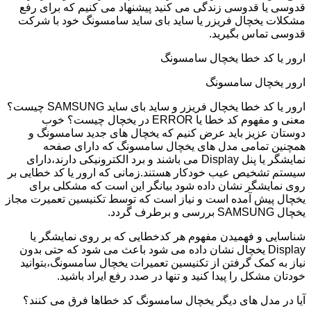
قدوسی یا قدوسی زندگی می کنید پیشنهاد می کنیم که برای رفع
مشکلات یخچال فریزر یا ساید بای ساید سامسونگ خود با شرکت
قدوسی تماس بگیرید.
ارور یا کد خطا یخچال سامسونگ
ارور یخچال سامسونگ
ارور یا کد خطا یخچال فریزر و ساید بای ساید SAMSUNG چیست؟
معنی و مفهوم کد خطا یا ERROR در یخچال چیست؟ خوب
دوستان عزیز باید عرض کنیم که یخچال های جدید سامسونگ و
همچنین تمامی مدل های یخچال سامسونگ که دارای صفحه
نمایشگر یا پنل Display می باشند و برد الکترونیکی دارند،دارای
سیستم تشخیص عیب خودکار هستند.زمانی که ارور یا کد خطایی بر
روی نمایشگر نشان داده شود بیانگر این است که مشکلی برای
یخچال پیش آمده است و نیاز است که توسط تکنیسین تعمیرت مجاز
یخچال SAMSUNG بررسی و برطرف گردد.
شناسایی و فهمیدن مفهوم هر کدخطایی که بر روی نمایشگر یا
Display یخچال نشان داده می شود باعث می شود که حتی بدون
نیاز به کمک گرفتن از تکنیسین تعمیرات یخچال سامسونگ،بتوانید
خودتان مشکل را پیدا کنید و تنها در صدد رفع ایراد باشید.
آیا در مدل های دیگر یخچال سامسونگ کد خطاها فرق می کنند؟