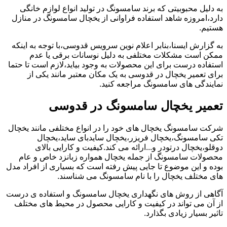
به دلیل محبوبیتی که برند سامسونگ در تولید انواع لوازم خانگی
دارد،امروزه شاهد استفاده فراوانی از یخچال سامسونگ در منازل
هستیم.
به گزارش ایسنا،بنابر اعلام نوین سرویس قدوسی،با توجه به اینکه
ممکن است مشکلات مختلفی به دلیل نوسانات برقی یا عدم
استفاده درست برای این محصولات به وجود بیاید،لازم است تا حتما
برای تعمیر یخچال در قدوسی به یک مکان معتبر مانند یکی از
نمایندگی های سامسونگ مراجعه کنید.
تعمیر یخچال سامسونگ در قدوسی
شرکت سامسونگ یخچال های خود را در انواع مختلفی مانند یخچال
تکی سامسونگ،یخچال فریزر،یخچال سایدبای ساید،یخچال
دوقلو،یخچال درتودر و...ارائه می کند.کیفیت و کارایی بالای
محصولات سامسونگ از جمله یخچال همواره زبانزد خاص و عام
بوده و این موضوع تا جایی پیش رفته است که بسیاری از افراد مدل
های مختلف یخچال را با نام سامسونگ می شناسند.
آگاهی از روش های نگهداری یخچال سامسونگ و استفاده ی درست
از آن می تواند در کیفیت و کارایی محصول در محیط های مختلف
تاثیر بسیار زیادی بگذارد.