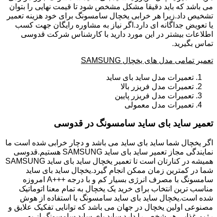
می باشد که باید دقیقا مشکل مشخص شود تا قیمت نهایی را بتوان
تشخیص داد.زیرا هر خرابی یخچال سامسونگ برای خود هزینه تعمیر
یا تعویض جداگانه ای دارد.اگر نیاز به مشاوره رایگان جهت کسب
اطلاعات بیشتر در این مورد دارید با کارشناس شرکت قدوسی
تماس بگیرید.
تعمیر تمامی مدل های یخچال SAMSUNG
تعمیرات مدل ساید بای ساید
تعمیرات مدل فریزر بالا
تعمیرات مدل فریزر پایین
تعمیرات مدل معمولی
تعمیر ساید بای ساید سامسونگ در قدوسی
اگر یخچال شما ساید بای ساید می باشد و دچار خرابی شده است ما
نمایندگی مجاز تعمیر ساید بای ساید SAMSUNG هستیم.قدوسی
همیشه در کنارتان است تا تعمیر یخچال ساید بای ساید SAMSUNG
شما در کمترین زمان ممکن انجام گیرد.یخچال ساید بای ساید
سامسونگ با مصرف انرژی بسیار کم و با درجه +++A امروزه
مناسب ترین انتخاب برای خرید یک یخچال به تمام معنا اتوماتیک
شده است.یخچال ساید بای ساید سامسونگ با استفاده از هوش
مصنوعی اولین یخچال در جهان می باشد که توانایی تفکیک علایق و
رژیم غذایی هر شخص را دارد.ساید بای ساید سامسونگ از به