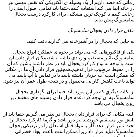
زمانی که قصد داریم از یک وسیله ی الکتریکی که نقش مهمی نیز
در خانه ایفا می کند استفاده کنیم،حتما باید تمامی اصول ایمنی را
رعایت کنیم تا کوچک ترین مشکلی برای کارکرد درست یخچال
سامسونگ پیش نیاید.
مکان قرار دادن یخچال سامسونگ
به جایی که یخچال را در آشپزخانه می گذارید دقت کنید.
یکی از فاکتورهایی که می تواند بر نحوه ی عملکرد انواع یخچال
سامسونگ تاثیر مستقیم و زیادی داشته باشد،مکان قرار دادن آن
است.با توجه به نوع کارکرد یخچال باید در نظر داشته باشیم که آن
را در محیط مرطوب قرار ندهیم.همچنین قرار دادن آن ها در مکانی
که ممکن است آب جریان داشته باشد یا در تماس با آب باشد می
تواند باعث کاهش کارایی محصول و در نتیجه طول عمر آن نیز شود.
از نکات دیگری که در این مورد باید حتما برای نگهداری یخچال
سامسونگ به آن توجه کرد،عدم قرار دادن وسیله های مختلف بر
روی یخچال می باشد.
البته مکانی که برای قرار دادن یخچال در نظر می گیریم حتما باید از
تابش نور مستقیم خورشید نیز دور باشد و گرما کارکرد یخچال را
تحت تاثیر قرار ندهد.گاز یا مواد قابل اشتعال را در نزدیکی یخچال
سامسونگ نباید قرار داد زیرا ممکن است باعث ایجاد خطراتی