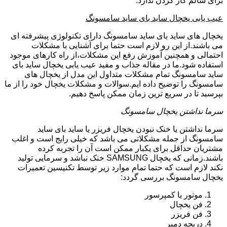
برای سالم کار کردن ندارد.
عیب یابی یخچال ساید بای ساید سامسونگ
یخچال های ساید بای ساید سامسونگ دارای تکنولوژی پیشرفته ای
می باشند.از این رو لازم است حتما برای آشنایی با مشکلات
احتمالی و همچنین آموزش رفع این مشکلات،از راه کارهای موجود
استفاده شود.ما در مقاله جذاب و مفید عیب یابی یخچال ساید بای
ساید سامسونگ تمام مشکلات متداول این مدل از یخچال های
سامسونگ را توضیح داده ایم.سوالات و مشکلات یخچال خود را از ما
بپرسید تا در سریع ترین زمان ممکن پاسخ دهیم.
سرما نداشتن یخچال سامسونگ
سرما نداشتن یا خنک نبودن یخچال فریزر یا ساید بای ساید
سامسونگ از جمله مشکلاتی می باشد که خیلی رایج است و اغلب
مشتریان حداقل برای یکبار ممکن است آن را تجربه کرده
باشند.زمانی که یخچال SAMSUNG خنک نباشد و سرمایی تولید
نکند لازم است که حتما تمام موارد زیر توسط تکنیسین تعمیرات
یخچال سامسونگ بررسی گردد:
موتور یا کمپرسور
فن یخچال
فن فریزر
دریچه دمپر