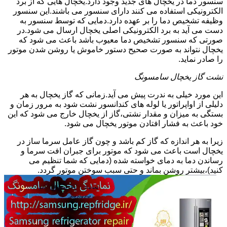
سنسور دما در یخچال های جدید وجود دارد.یخچال هایی که از برد
الکترونیکی استفاده می کنند دارای سنسور می باشند.این سنسور
وظیفه تشخیص دما را بر عهده دارد.دمایی که توسط سنسور به
دست می آید به برد الکترونیکی اصلی یخچال ارسال می شود.در
صورتی که سنسور تشخیص دما معیوب باشد باعث می شود که
یخچال نتواند به صورت صحیح دستور خاموش یا روشن شدن موتور
را صادر نماید.
نشت گاز یخچال سامسونگ
این مورد خیلی به ندرت پیش می آید.زمانی که گاز یخچال به هر
دلیلی از اواپراتور یا لوله های کندانسور نشت شود به مرور زمان و
بستگی به میزان و مقدار نشتی،گاز از یخچال خارج می شود که این
خود باعث به فشار افتادن موتور یخچال می شود.
زیرا به هر اندازه که گاز کم باشد و چون گاز عامل سرما ساز در
یخچال است باعث می شود که موتور برای جبران افت سرما و
رساندن دما به دمای خواسته شده (دمایی که شما تنظیم می
کنید)،بیشتر روشن بماند و حتی سبب سوختن موتور گردد.