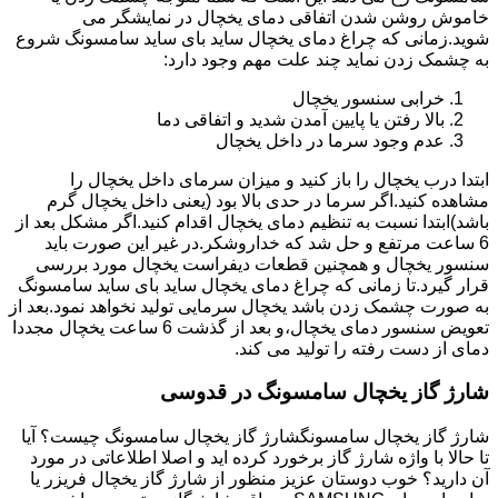
خاموش روشن شدن اتفاقی دمای یخچال در نمایشگر می
شوید.زمانی که چراغ دمای یخچال ساید بای ساید سامسونگ شروع
به چشمک زدن نماید چند علت مهم وجود دارد:
خرابی سنسور یخچال
بالا رفتن یا پایین آمدن شدید و اتفاقی دما
عدم وجود سرما در داخل یخچال
ابتدا درب یخچال را باز کنید و میزان سرمای داخل یخچال را
مشاهده کنید.اگر سرما در حدی بالا بود (یعنی داخل یخچال گرم
باشد)ابتدا نسبت به تنظیم دمای یخچال اقدام کنید.اگر مشکل بعد از
6 ساعت مرتفع و حل شد که خداروشکر.در غیر این صورت باید
سنسور یخچال و همچنین قطعات دیفراست یخچال مورد بررسی
قرار گیرد.تا زمانی که چراغ دمای یخچال ساید بای ساید سامسونگ
به صورت چشمک زدن باشد یخچال سرمایی تولید نخواهد نمود.بعد از
تعویض سنسور دمای یخچال،و بعد از گذشت 6 ساعت یخچال مجددا
دمای از دست رفته را تولید می کند.
شارژ گاز یخچال سامسونگ در قدوسی
شارژ گاز یخچال سامسونگشارژ گاز یخچال سامسونگ چیست؟ آیا
تا حالا با واژه شارژ گاز برخورد کرده اید و اصلا اطلاعاتی در مورد
آن دارید؟ خوب دوستان عزیز منظور از شارژ گاز یخچال فریزر یا