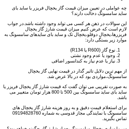
چه عواملی در تعیین میزان قیمت گاز یخچال فریزر یا ساید بای
ساید سامسونگ دخالت دارند؟
این سوالات در ذهن هر کسی می تواند وجود داشته باشد.در جواب
لازم است که عرض کنیم میزان قیمت شارژ گاز یخچال
فریزرها،یخچال دوقلو،یخچال تک و ساید بای سایدهای سامسونگ به
موارد زیر بستگی دارد:
نوع گاز (R600 یا R134)
وجود یا عدم وجود نشتی
نیاز یا عدم نیاز به کندانسور اضافی
از مهم ترین دلایل تاثیر گذار در قیمت نهایی گاز یخچال
سامسونگ،مواردی بود که در بالا عرض شد.
به صورت تقریبی می توان گفت که قیمت شارژ گاز یخچال فریزر یا
ساید بای ساید سامسونگ بین 500 تا 800 هزار تومان متغییر می
باشد.
برای استعلام قیمت دقیق و به روز هزینه شارژ گاز یخچال های
سامسونگ با نمایندگی مجاز قدوسی به شماره 09194828760
تماس بگیرید.
سرما سازی یخچال سامسونگ بعد از شارژ گاز چگونه خواهد بود؟