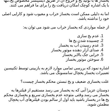
یخساز ها با تولید یخ و خروج آن از طریق دیسپنسر مخصوص یخ،تنها
با یک اشاره کوچک امکان دریافت یخ را برای ما فراهم می کنند.
اما به دلیلی ممکن است یخساز خراب و معیوب شود و کارایی اصلی
خود را نداشته باشد.
از جمله مواردی که یخساز خراب می شود می توان به:
عدم یخ سازی
چسبیده شدن یخ ها
عدم رسیدن آب به یخساز
صدای آزار دهنده موتور یخساز
خرابی جک بالابر یخساز
سوختن موتور یخساز
اشاره نمود.که بررسی تمامی موارد لازم به بازبینی توسط تکنیسین
تعمیرات یخساز یخچال سامسونگ می باشد.
علت یخسازی ضعیف و یخ نبستن محکم یخساز چیست؟
دوستان عزیز! آبی که به یخساز می رسد مستقیم از فیلترها به
یخساز می رسد.وقتی متوجه عدم یخسازی سریع و یخسازی محکم
یخ ها در یخساز باشید باید اول از سالم بودن فیلترهای آب یخچال
مطمئن شوید.