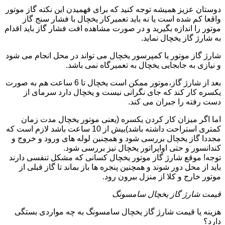
دوستان عزیز همیشه توجه کنید که برای فهمیدن این نکته گاز موتور
واقعا کم شده است یا نه باید تعمیرکار یخچال با فشار سنج گاز
موتور را اندازه بگیرید و در صورت مشاهده افت فشار گاز باید اقدام
به شارژ گاز یخچال نماید.
شارژ گاز موتور یا کمپرسور یخچال می تواند در محل انجام می شود
و نیازی به جابجایی یخچال به تعمیرگاه نمی باشد.
بعد از شارژ گاز،موتور ممکن است یخچال تا 6 ساعت هم به صورت
یکسره کار کند که جای نگرانی نیست و یخچال دارد سرمای از
دست رفته را جبران می کند.
اما اگر میزان کار کردن یکسره (یعنی موتور یخچال مدت زمان
کمتری استراحت داشته باشد)بیش از 10 ساعت باشد لازم است که
مجددا گاز یخچال بررسی شود و همچنین لوله های ورود و خروج و
کندانسور و حتی اواپراتور یخچال نیز بررسی شود.
توجه! موقع شارژ گاز موتور یخچال کسانی که مشکل تنفسی دارند
باید از محل دور شوند و همچنین پنجره ها باز بماند تا گاز قبلی از
موتور خارج و کلا از منزل بیرون رود.
قیمت شارژ گاز یخچال سامسونگ
هزینه یا قیمت شارژ گاز یخچال سامسونگ به چه مواردی بستگی
دارد؟