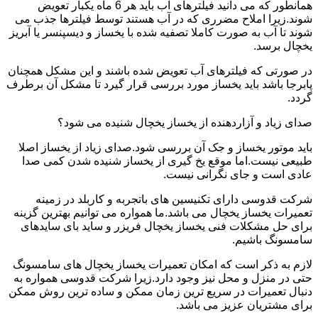
همانطور که می دانید فیلترهای آب باید هر 6 ماه یکبار تعویض
شوند.زیرا املاح مضرری که در آب هستند توسط فیلترها جذب می
شوند تا آب به صورت کاملا تصفیه شده با یخساز و دیسپنسر یا آبریز
یخچال برسد.
در صورتی که فیلترهای آب تعویض شده باشند و این مشکل همچنان
پابرجا باشد باید یخساز مورد بررسی قرار گیرد تا مشکل آن برطرف
گردد.
صدای زیاد و آزاردهنده از یخساز یخچال شنیده می شود؟
باید موتور یخساز و جک آن بررسی شود.صدای زیاد از یخساز اصلا
طبیعی نیست.اما موقع یخ گیری از یخساز شنیده شدن کمی صدا
عادی است و جای نگرانی نیست.
شرکت قدوسی دارای تکنیسین های باتجربه و کاربلد در زمینه
تعمیرات یخساز یخچال می باشد.ما همواره می توانیم بهترین گزینه
برای حل مشکلات فنی یخساز یخچال فریزر و ساید بای سایدهای
سامسونگ باشیم.
لازم به ذکر است که امکان تعمیرات یخساز یخچال های سامسونگ
حتی در منزل و محل نیز وجود دارد.زیرا شرکت قدوسی همواره به
دنبال تعمیرات در سریع ترین زمان ممکن و ساده ترین روش ممکن
برای مشتریان عزیز می باشد.