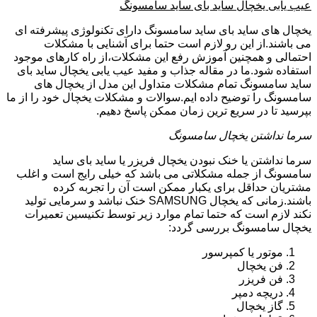
عیب یابی یخچال ساید بای ساید سامسونگ
یخچال های ساید بای ساید سامسونگ دارای تکنولوژی پیشرفته ای
می باشند.از این رو لازم است حتما برای آشنایی با مشکلات
احتمالی و همچنین آموزش رفع این مشکلات،از راه کارهای موجود
استفاده شود.ما در مقاله جذاب و مفید عیب یابی یخچال ساید بای
ساید سامسونگ تمام مشکلات متداول این مدل از یخچال های
سامسونگ را توضیح داده ایم.سوالات و مشکلات یخچال خود را از ما
بپرسید تا در سریع ترین زمان ممکن پاسخ دهیم.
سرما نداشتن یخچال سامسونگ
سرما نداشتن یا خنک نبودن یخچال فریزر یا ساید بای ساید
سامسونگ از جمله مشکلاتی می باشد که خیلی رایج است و اغلب
مشتریان حداقل برای یکبار ممکن است آن را تجربه کرده
باشند.زمانی که یخچال SAMSUNG خنک نباشد و سرمایی تولید
نکند لازم است که حتما تمام موارد زیر توسط تکنیسین تعمیرات
یخچال سامسونگ بررسی گردد:
موتور یا کمپرسور
فن یخچال
فن فریزر
دریچه دمپر
گاز یخچال