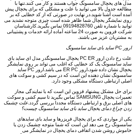
مدل های یخچال سامسونگ جواب هستند و کار می کنند.تنها با
مطالعه جدول بالا می توانید با علت و مشکلی که برای یخچال پیش
آمده است آشنا شوید.در نهایت در صورتی که از کد خطایی که بر
روی نمایشگر یخچال شما ظاهر شده است چیزی متوجه نشدید می
توانید با شماره تلفن 09194828760 تماس بگیرید.کارشناسان
شرکت قزوین به صورت 24 ساعته آماده ارائه خدمات و پشتیبانی
به مشتریان عزیز می باشند.
ارور PC ساید بای ساید سامسونگ
علت رخ دادن ارور PC ER یخچال سامسونگدر مدل ای ساید بای
ساید سامسونگ یک کد خطایی که اغلب می تواند بر روی نمایشگر
یخچال نشان داده شود،ارور ER PC می باشد.ارور PC ساید
سامسونگ نشان دهنده این است که در سیم کشی و سوکت های
اصلی ارتباطی دستگاه مشکلی وجود دارد.
برای حل مشکل پیشنهاد قزوین این است که با نمایندگی مجاز
تعمیرات یخچال SAMSUNG تماس بگیرید تا سیم کشی و سوکت
های اصلی برق و ارتباطی دستگاه مجددا بررسی گردد.
علت چشمک
زدن چراغ دمای یخچال ساید بای ساید سامسونگ چیست؟
یکی از مواردی که برای یخچال فریزرها و ساید بای سایدهای
سامسونگ رخ می دهد این است که شما متوجه چشمک زدن یا
خاموش روشن شدن اتفاقی دمای یخچال در نمایشگر می