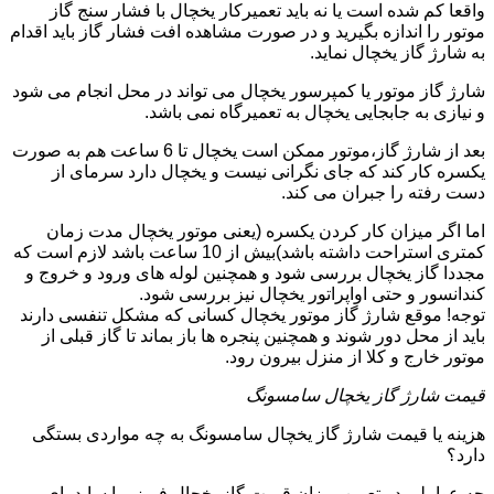
واقعا کم شده است یا نه باید تعمیرکار یخچال با فشار سنج گاز
موتور را اندازه بگیرید و در صورت مشاهده افت فشار گاز باید اقدام
به شارژ گاز یخچال نماید.
شارژ گاز موتور یا کمپرسور یخچال می تواند در محل انجام می شود
و نیازی به جابجایی یخچال به تعمیرگاه نمی باشد.
بعد از شارژ گاز،موتور ممکن است یخچال تا 6 ساعت هم به صورت
یکسره کار کند که جای نگرانی نیست و یخچال دارد سرمای از
دست رفته را جبران می کند.
اما اگر میزان کار کردن یکسره (یعنی موتور یخچال مدت زمان
کمتری استراحت داشته باشد)بیش از 10 ساعت باشد لازم است که
مجددا گاز یخچال بررسی شود و همچنین لوله های ورود و خروج و
کندانسور و حتی اواپراتور یخچال نیز بررسی شود.
توجه! موقع شارژ گاز موتور یخچال کسانی که مشکل تنفسی دارند
باید از محل دور شوند و همچنین پنجره ها باز بماند تا گاز قبلی از
موتور خارج و کلا از منزل بیرون رود.
قیمت شارژ گاز یخچال سامسونگ
هزینه یا قیمت شارژ گاز یخچال سامسونگ به چه مواردی بستگی
دارد؟
چه عواملی در تعیین میزان قیمت گاز یخچال فریزر یا ساید بای