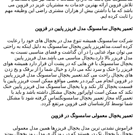
تلاش قزوین ارائه بهترین خدمات به مشتریان عزیز در قزوین می
باشد که ما با داشتن بیش از هزاران مشتری راضی این وظیفه مهم
را ثابت کرده ایم.
تعمیر یخچال سامسونگ مدل فریزر پایین در قزوین
شرکت سامسونگ همیشه تنوع مدل در یخچال های خود را رعایت
کرده است.مدلفریزر پایین یخچال سامسونگ به دلیل اینکه به راحتی
می توان مواد غذایی را در آن گذاشت و فضای مناسبی نسبت به
مدل فریزر بالا دارد،یخچال مناسبی می باشد.مدل فریزر پایین
یخچال سامسونگ با فن هایی که در پشت آن قرار دارد همیشه هوای
فریزر را خنک و سرد نگه می دارد و خیال شما را از برفک و یخ زدن
های یخچال راحت می کند.تعمیر یخچال سامسونگ مدل فریزر پایین
در قزوین انجام می گیرد.در بعضی مواقع ممکن است فریزر پایین یا
قسمت یخچال کار نکند و یا یخچال سامسونگ مدل فریزر پایین خنک
نکند که ممکن است اواپراتور یخچال مشکل داشته باشد و باید با
تعمیرگاه مجاز تعمیر یخچال سامسونگتماس گرفته شود تا مشکل
شما توسط کارشناسان فنی قزوین مرتفع گردد.
تعمیر یخچال معمولی سامسونگ در قزوین
فراموش نشدنی ترین مدل یخچال فریزرها همین مدل معمولی
یخچال یا یخچال تک در هستند که در روزگاری مدل روز یخچال بودند