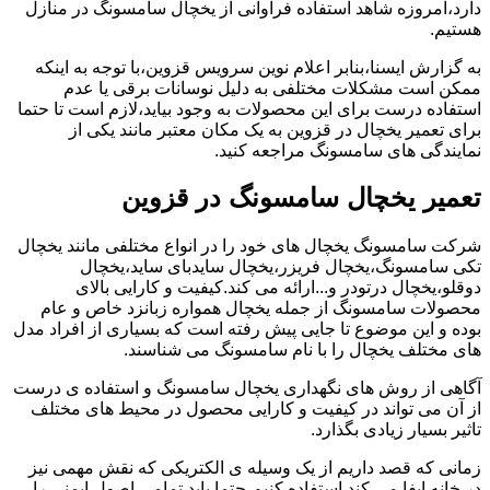
دارد،امروزه شاهد استفاده فراوانی از یخچال سامسونگ در منازل
هستیم.
به گزارش ایسنا،بنابر اعلام نوین سرویس قزوین،با توجه به اینکه
ممکن است مشکلات مختلفی به دلیل نوسانات برقی یا عدم
استفاده درست برای این محصولات به وجود بیاید،لازم است تا حتما
برای تعمیر یخچال در قزوین به یک مکان معتبر مانند یکی از
نمایندگی های سامسونگ مراجعه کنید.
تعمیر یخچال سامسونگ در قزوین
شرکت سامسونگ یخچال های خود را در انواع مختلفی مانند یخچال
تکی سامسونگ،یخچال فریزر،یخچال سایدبای ساید،یخچال
دوقلو،یخچال درتودر و...ارائه می کند.کیفیت و کارایی بالای
محصولات سامسونگ از جمله یخچال همواره زبانزد خاص و عام
بوده و این موضوع تا جایی پیش رفته است که بسیاری از افراد مدل
های مختلف یخچال را با نام سامسونگ می شناسند.
آگاهی از روش های نگهداری یخچال سامسونگ و استفاده ی درست
از آن می تواند در کیفیت و کارایی محصول در محیط های مختلف
تاثیر بسیار زیادی بگذارد.
زمانی که قصد داریم از یک وسیله ی الکتریکی که نقش مهمی نیز
در خانه ایفا می کند استفاده کنیم،حتما باید تمامی اصول ایمنی را