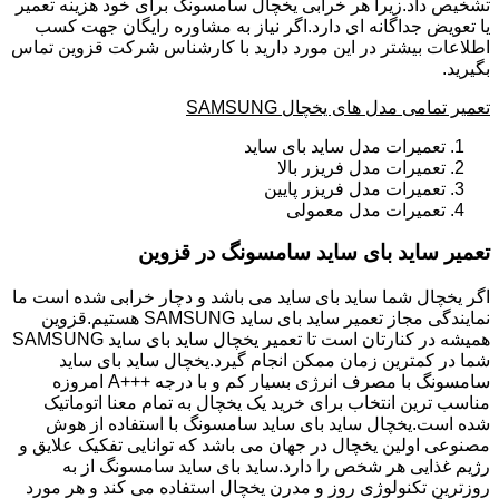
تشخیص داد.زیرا هر خرابی یخچال سامسونگ برای خود هزینه تعمیر
یا تعویض جداگانه ای دارد.اگر نیاز به مشاوره رایگان جهت کسب
اطلاعات بیشتر در این مورد دارید با کارشناس شرکت قزوین تماس
بگیرید.
تعمیر تمامی مدل های یخچال SAMSUNG
تعمیرات مدل ساید بای ساید
تعمیرات مدل فریزر بالا
تعمیرات مدل فریزر پایین
تعمیرات مدل معمولی
تعمیر ساید بای ساید سامسونگ در قزوین
اگر یخچال شما ساید بای ساید می باشد و دچار خرابی شده است ما
نمایندگی مجاز تعمیر ساید بای ساید SAMSUNG هستیم.قزوین
همیشه در کنارتان است تا تعمیر یخچال ساید بای ساید SAMSUNG
شما در کمترین زمان ممکن انجام گیرد.یخچال ساید بای ساید
سامسونگ با مصرف انرژی بسیار کم و با درجه +++A امروزه
مناسب ترین انتخاب برای خرید یک یخچال به تمام معنا اتوماتیک
شده است.یخچال ساید بای ساید سامسونگ با استفاده از هوش
مصنوعی اولین یخچال در جهان می باشد که توانایی تفکیک علایق و
رژیم غذایی هر شخص را دارد.ساید بای ساید سامسونگ از به
روزترین تکنولوژی روز و مدرن یخچال استفاده می کند و هر مورد