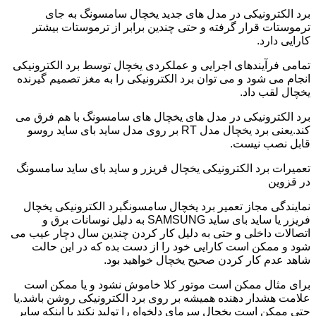
برد الکترونیکی در مدل های جدید یخچال سامسونگ به جای
ترموستات قرار گرفته و حتی چندین برابر از ترموستات بیشتر
کارایی دارد.
تمامی فرآیندهای اجرایی و عملکردی یخچال توسط برد الکترونیکی
انجام می شود و می توان برد الکترونیکی را به مغز تصمیم گیرنده
یخچال لقب داد.
برد الکترونیکی در مدل های یخچال های سامسونگ با هم فرق می
کند.یعنی برد یخچال مدل RT بر روی مدل ساید بای ساید روسو
قابل نصب نیست.
تعمیرات برد الکترونیکی یخچال فریزر و ساید بای ساید سامسونگ
در قزوین
نمایندگی مجاز تعمیر برد یخچال سامسونگبرد الکترونیکی یخچال
فریزر یا ساید بای ساید SAMSUNG به دلیل نوسانات برق و
اتصالات داخلی و حتی به دلیل کار کردن چندین سال دچار عیب می
شود و ممکن است کارایی خود را از دست بده که در این حالت
شاهد عدم کار کردن صحیح یخچال خواهید بود.
برای مثال ممکن است موتور کلا خاموش نشود و یا ممکن است
علامت هشدار دهنده همیشه بر روی برد الکترونیکی روشن باشد.یا
حتی ممکن است یخچال سرمای دلخواه را تولید نکند با اینکه سایر