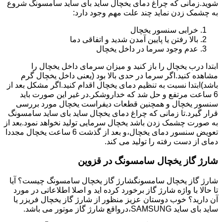
شوید.زمانی که چراغ دمای یخچال ساید بای ساید سامسونگ شروع
به چشمک زدن نماید چند علت مهم وجود دارد:
خرابی سنسور یخچال
بالا رفتن یا پایین آمدن شدید و اتفاقی دما
عدم وجود سرما در داخل یخچال
ابتدا درب یخچال را باز کنید و میزان سرمای داخل یخچال را
مشاهده کنید.اگر سرما در حدی بالا بود (یعنی داخل یخچال گرم
باشد)ابتدا نسبت به تنظیم دمای یخچال اقدام کنید.اگر مشکل بعد از
6 ساعت مرتفع و حل شد که خداروشکر.در غیر این صورت باید
سنسور یخچال و همچنین قطعات دیفراست یخچال مورد بررسی
قرار گیرد.تا زمانی که چراغ دمای یخچال ساید بای ساید سامسونگ
به صورت چشمک زدن باشد یخچال سرمایی تولید نخواهد نمود.بعد از
تعویض سنسور دمای یخچال،و بعد از گذشت 6 ساعت یخچال مجددا
دمای از دست رفته را تولید می کند.
شارژ گاز یخچال سامسونگ در قزوین
شارژ گاز یخچال سامسونگشارژ گاز یخچال سامسونگ چیست؟ آیا
تا حالا با واژه شارژ گاز برخورد کرده اید و اصلا اطلاعاتی در مورد
آن دارید؟ خوب دوستان عزیز منظور از شارژ گاز یخچال فریزر یا
ساید بای ساید SAMSUNG،درواقع شارژ گاز موتور می باشد.