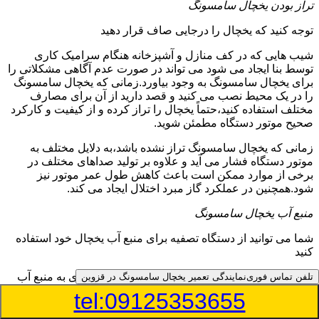
تراز بودن یخچال سامسونگ
توجه کنید که یخچال را درجایی صاف قرار دهید
شیب هایی که در کف منازل و آشپزخانه هنگام سرامیک کاری
توسط بنا ایجاد می شود می تواند در صورت عدم آگاهی مشکلاتی را
برای یخچال سامسونگ به وجود بیاورد.زمانی که یخچال سامسونگ
را در یک محیط نصب می کنید و قصد دارید از آن برای مصارف
مختلف استفاده کنید،حتماً یخچال را تراز کرده و از کیفیت و کارکرد
صحیح موتور دستگاه مطمئن شوید.
زمانی که یخچال سامسونگ تراز نشده باشد،به دلایل مختلف به
موتور دستگاه فشار می آید و علاوه بر تولید صداهای مختلف در
برخی از موارد ممکن است باعث کاهش طول عمر موتور نیز
شود.همچنین در عملکرد گاز مبرد اختلال ایجاد می کند.
منبع آب یخچال سامسونگ
شما می توانید از دستگاه تصفیه برای منبع آب یخچال خود استفاده
کنید
در دفترچه راهنمای یخچال سامسونگ قسمت ویژه ای به منبع آب
تلفن تماس فوری
نمایندگی تعمیر یخچال سامسونگ در قزوین
آن و راهنمایی لازم در زمینه نصب و استفاده از آن اختصاص داده
tel:09125353655
شده است.برخی از مدل های یخچال سامسونگ دارای منبع آبریز
بوده و آبی خنک را به شما تحویل می دهند.برخی دیگر نیز آب را به