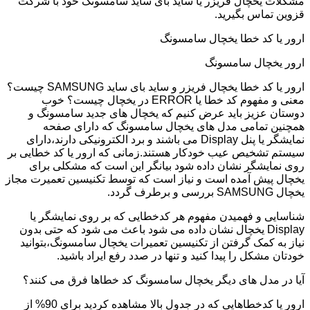
مشکلات یخچال فریزر یا ساید بای ساید سامسونگ خود با شرکت
قزوین تماس بگیرید.
ارور یا کد خطا یخچال سامسونگ
ارور یخچال سامسونگ
ارور یا کد خطا یخچال فریزر و ساید بای ساید SAMSUNG چیست؟
معنی و مفهوم کد خطا یا ERROR در یخچال چیست؟ خوب
دوستان عزیز باید عرض کنیم که یخچال های جدید سامسونگ و
همچنین تمامی مدل های یخچال سامسونگ که دارای صفحه
نمایشگر یا پنل Display می باشند و برد الکترونیکی دارند،دارای
سیستم تشخیص عیب خودکار هستند.زمانی که ارور یا کد خطایی بر
روی نمایشگر نشان داده شود بیانگر این است که مشکلی برای
یخچال پیش آمده است و نیاز است که توسط تکنیسین تعمیرت مجاز
یخچال SAMSUNG بررسی و برطرف گردد.
شناسایی و فهمیدن مفهوم هر کدخطایی که بر روی نمایشگر یا
Display یخچال نشان داده می شود باعث می شود که حتی بدون
نیاز به کمک گرفتن از تکنیسین تعمیرات یخچال سامسونگ،بتوانید
خودتان مشکل را پیدا کنید و تنها در صدد رفع ایراد باشید.
آیا در مدل های دیگر یخچال سامسونگ کد خطاها فرق می کنند؟
ارور یا کدخطاهایی که در جدول بالا مشاهده کردید برای 90% از