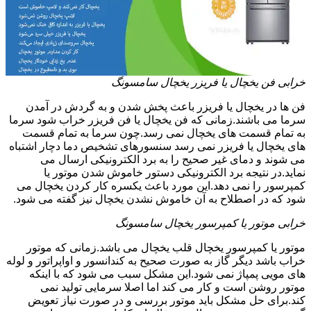
خرابی فن یخچال یا فریزر یخچال سامسونگ
فن ها در یخچال یا فریزر باعث پخش شدن و به گردش در آمدن
سرما می باشند.زمانی که فن یخچال یا فن فریزر خراب شود سرما
به تمام قسمت های یخچال نمی رسد.چون سرما به تمام قسمت
های یخچال یا فریزر نمی رسد سنسورهای تشخیص دما دچار اشتباه
می شوند و دمای غیر صحیح را به برد الکترونیکی ارسال می
نماید.در نتیجه برد الکترونیکی دستور خاموش شدن موتور یا
کمپرسور را نمی دهد.این مورد باعث یکسره کار کردن یخچال می
شود که در اصطلاح به آن خاموش نشدن یخچال نیز گفته می شود.
خرابی موتور یا کمپرسور یخچال سامسونگ
موتور یا کمپرسور یخچال قلب یخچال می باشد.زمانی که موتور
خراب باشد دیگر گاز به صورت صحیح به کندانسور و اواپراتور و لوله
های مویی پمپاژ نمی شود.این مشکل سبب می شود که با اینکه
موتور روشن است و کار می کند اما اصلا سرمایی تولید نمی
کند.برای حل مشکل باید موتور بررسی و در صورت نیاز تعویض