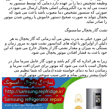
وظیفه تشخیص دما را بر عهده دارد.دمایی که توسط سنسور به
دست می آید به برد الکترونیکی اصلی یخچال ارسال می شود.در
صورتی که سنسور تشخیص دما معیوب باشد باعث می شود که
یخچال نتواند به صورت صحیح دستور خاموش یا روشن شدن موتور
را صادر نماید.
نشت گاز یخچال سامسونگ
این مورد خیلی به ندرت پیش می آید.زمانی که گاز یخچال به هر
دلیلی از اواپراتور یا لوله های کندانسور نشت شود به مرور زمان و
بستگی به میزان و مقدار نشتی،گاز از یخچال خارج می شود که این
خود باعث به فشار افتادن موتور یخچال می شود.
زیرا به هر اندازه که گاز کم باشد و چون گاز عامل سرما ساز در
یخچال است باعث می شود که موتور برای جبران افت سرما و
رساندن دما به دمای خواسته شده (دمایی که شما تنظیم می
کنید)،بیشتر روشن بماند و حتی سبب سوختن موتور گردد.