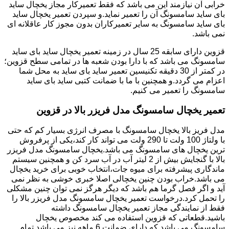
خرابی آن نیازمند این می باشد که فقط تعمیرکار مجاز یخچال ساید
بای ساید سامسونگ آن را تعمیر نماید.و سپردن تعمیر یخچال ساید
بای ساید سامسونگ به سایر تعمیرکاران بدون مجوز کار عاقلانه ای
نمی باشد.
قزوین دارای سابقه 25 سال در زمینه تعمیر یخچال ساید بای ساید
سامسونگ می باشد که با دارا بودن شعبه ها در تمامی سطح قزوین؛
در کمتر از 30 دقیقه تکنیسین تعمیر ساید بای ساید به محل شما
اعزام می گردد.و همچنین با ما با ضمانت کتبی ساید بای ساید
سامسونگ را تعمیر می کنیم.
تعمیر یخچال سامسونگ مدل فریزر بالا در قزوین
مدل فریز بالا یخچال سامسونگ با مصرف انرژی بسیار کم که حتی
با ولتاژ 100 ولت تا 290 ولت می تواند کار کند،یکی از پرفروش
ترین یخچال های سامسونگ می باشد.یخچال سامسونگ مدل فریزر
بالا با گنجایش بیش از 2 لیتر آب در آب سرد کن و همچنین سیستم
ماندگاری پیشرفته برای میوه جات،انتخاب خوبی برای خرید یخچال
می باشد.خراب بودن چنین یخچالی اصلا خبری خوشی به نظر نمی
آید و اگر فصل گرما هم باشد که دیگر هرگز نمی توان چنین مشکلی
را تحمل کرد.درخواست تعمیر یخچال سامسونگ مدل فریزر بالا را
فقط از نمایندگی مجاز تعمیر یخچال سامسونگ داشته
باشید.قطعاتی که قزوین استفاده می کند مخصوص یخچال
سامسونگ می باشد که دارای ضمانت 6 ماهه نیز می باشد.تمام