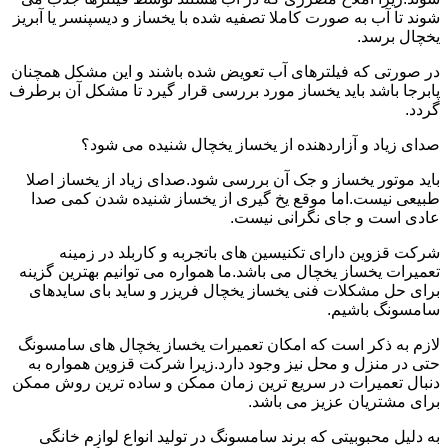
شوند تا آب به صورت کاملا تصفیه شده با یخساز و دیسپنسر یا آبریز
یخچال برسد.
در صورتی که فیلترهای آب تعویض شده باشند و این مشکل همچنان
پابرجا باشد باید یخساز مورد بررسی قرار گیرد تا مشکل آن برطرف
گردد.
صدای زیاد و آزاردهنده از یخساز یخچال شنیده می شود؟
باید موتور یخساز و جک آن بررسی شود.صدای زیاد از یخساز اصلا
طبیعی نیست.اما موقع یخ گیری از یخساز شنیده شدن کمی صدا
عادی است و جای نگرانی نیست.
شرکت قزوین دارای تکنیسین های باتجربه و کاربلد در زمینه
تعمیرات یخساز یخچال می باشد.ما همواره می توانیم بهترین گزینه
برای حل مشکلات فنی یخساز یخچال فریزر و ساید بای سایدهای
سامسونگ باشیم.
لازم به ذکر است که امکان تعمیرات یخساز یخچال های سامسونگ
حتی در منزل و محل نیز وجود دارد.زیرا شرکت قزوین همواره به
دنبال تعمیرات در سریع ترین زمان ممکن و ساده ترین روش ممکن
برای مشتریان عزیز می باشد.
به دلیل محبوبیتی که برند سامسونگ در تولید انواع لوازم خانگی