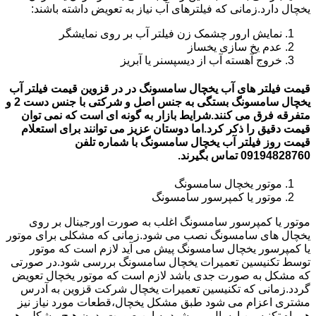
یخچال دارد.زمانی که فیلترهای آب نیاز به تعویض داشته باشند:
نمایش ارور چشمک زن فیلتر آب بر روی نمایشگر
عدم یخ سازی یخساز
خروج آهسته آب از دیسپسنر یا آبریز
قیمت فیلتر های آب یخچال سامسونگ در در قزوین قیمت فیلتر آب
یخچال سامسونگ بستگی به جنس اصل و شرکتی با جنس دست 2 و
متفرقه فرق می کنند.شرایط بازار به گونه ای است که نمی توان
قیمت دقیق را ذکر کرد.اما دوستان عزیز می توانند برای استعلام
قیمت روز فیلتر آب یخچال سامسونگ با شماره تلفن
09194828760 تماس بگیرند.
موتور یخچال سامسونگ
موتور یا کمپرسور سامسونگ
موتور یا کمپرسور سامسونگ اغلب به صورت اورجینال بر روی
یخچال های سامسونگ نصب می شود.زمانی که مشکلی برای موتور
یا کمپرسور یخچال سامسونگ پیش می آید لازم است که موتور
توسط تکنیسین تعمیرات یخچال سامسونگ بررسی شود.در صورتی
که مشکل به صورت جدی باشد لازم است که موتور یخچال تعویض
گردد.زمانی که تکنیسین تعمیرات یخچال شرکت قزوین به آدرس
مشتری اعزام می شود طبق مشکل یخچال،قطعات مورد نیاز نیز
همراه تکنیسین ارسال می شود.به این صورت بدون هیچ مشکلی هم