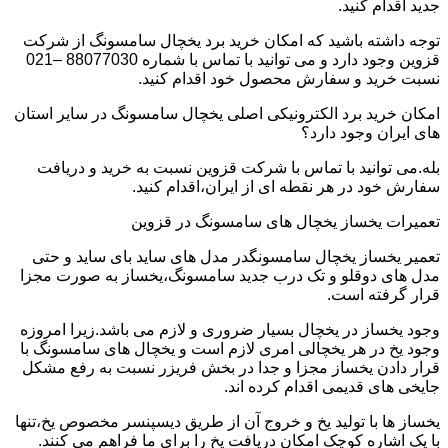
جدید اقدام کنید.
توجه داشته باشید که امکان خرید برد یخچال سامسونگ از شرکت
قزوین وجود دارد و می توانید با تماس با شماره 88077030 –021
نسبت خرید و سفارش محصول خود اقدام کنید.
امکان خرید برد الکترونیکی اصلی یخچال سامسونگ در سایر استان
های ایران وجود دارد؟
بله.می توانید با تماس با شرکت قزوین نسبت به خرید و دریافت
سفارش خود در هر نقطه ای از ایران،اقدام کنید.
تعمیرات یخساز یخچال های سامسونگ در قزوین
تعمیر یخساز یخچال سامسونگدر مدل های ساید بای ساید و حتی
مدل های دوقلو و تک درب جدید سامسونگ،یخساز به صورت مجزا
قرار گرفته است.
وجود یخساز در یخچال بسیار ضروری و لازم می باشد.زیرا امروزه
وجود یخ در هر یخچالی امری لازم است و یخچال های سامسونگ با
قرار دادن یخساز مجزا و جدا در بخش فریزر نسبت به رفع مشکل
جایخی های قدیمی اقدام کرده اند.
یخساز ها با تولید یخ و خروج آن از طریق دیسپنسر مخصوص یخ،تنها
با یک اشاره کوچک امکان دریافت یخ را برای ما فراهم می کنند.