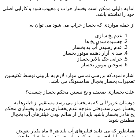
اما به دلیلی ممکن است یخساز خراب و معیوب شود و کارایی اصلی
خود را نداشته باشد.
از جمله مواردی که یخساز خراب می شود می توان به:
عدم یخ سازی
چسبیده شدن یخ ها
عدم رسیدن آب به یخساز
صدای آزار دهنده موتور یخساز
خرابی جک بالابر یخساز
سوختن موتور یخساز
اشاره نمود.که بررسی تمامی موارد لازم به بازبینی توسط تکنیسین
تعمیرات یخساز یخچال سامسونگ می باشد.
علت یخسازی ضعیف و یخ نبستن محکم یخساز چیست؟
دوستان عزیز! آبی که به یخساز می رسد مستقیم از فیلترها به
یخساز می رسد.وقتی متوجه عدم یخسازی سریع و یخسازی محکم
یخ ها در یخساز باشید باید اول از سالم بودن فیلترهای آب یخچال
مطمئن شوید.
همانطور که می دانید فیلترهای آب باید هر 6 ماه یکبار تعویض
شوند.زیرا املاح مضرری که در آب هستند توسط فیلترها جذب می