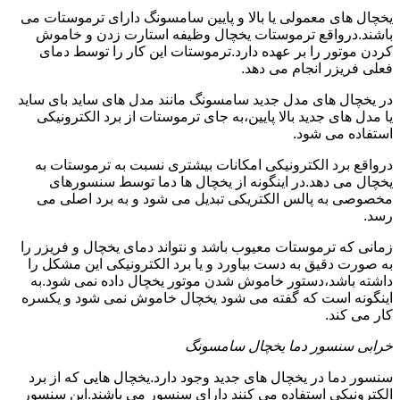
یخچال های معمولی یا بالا و پایین سامسونگ دارای ترموستات می
باشند.درواقع ترموستات یخچال وظیفه استارت زدن و خاموش
کردن موتور را بر عهده دارد.ترموستات این کار را توسط دمای
فعلی فریزر انجام می دهد.
در یخچال های مدل جدید سامسونگ مانند مدل های ساید بای ساید
یا مدل های جدید بالا پایین،به جای ترموستات از برد الکترونیکی
استفاده می شود.
درواقع برد الکترونیکی امکانات بیشتری نسبت به ترموستات به
یخچال می دهد.در اینگونه از یخچال ها دما توسط سنسورهای
مخصوصی به پالس الکتریکی تبدیل می شود و به برد اصلی می
رسد.
زمانی که ترموستات معیوب باشد و نتواند دمای یخچال و فریزر را
به صورت دقیق به دست بیاورد و یا برد الکترونیکی این مشکل را
داشته باشد،دستور خاموش شدن موتور یخچال داده نمی شود.به
اینگونه است که گفته می شود یخچال خاموش نمی شود و یکسره
کار می کند.
خرابی سنسور دما یخچال سامسونگ
سنسور دما در یخچال های جدید وجود دارد.یخچال هایی که از برد
الکترونیکی استفاده می کنند دارای سنسور می باشند.این سنسور