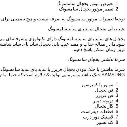
تعویض موتور یخچال سامسونگ
تعمیر موتور یخچال سامسونگ
توجه! تعمیرات موتور سامسونگ به صرفه نیست و هیچ تضمینی برای سا
عیب یابی یخچال ساید بای ساید سامسونگ
یخچال های ساید بای ساید سامسونگ دارای تکنولوژی پیشرفته ای می ب
شود.ما در مقاله جذاب و مفید عیب یابی یخچال ساید بای ساید سامسو
ترین زمان ممکن پاسخ دهیم.
سرما نداشتن یخچال سامسونگ
سرما نداشتن یا خنک نبودن یخچال فریزر یا ساید بای ساید سامسونگ 
SAMSUNG خنک نباشد و سرمایی تولید نکند لازم است که حتما تمام موارد زیر توسط تکنیسین تعمیرات یخچال سامسونگ بررسی گردد:
موتور یا کمپرسور
فن یخچال
فن فریزر
دریچه دمپر
گاز یخچال
قطعات دیفراست
لاستیک دور درب
کندانسور