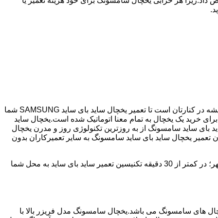
 داد.زیرا هر خرابی یخچال سامسونگ برای خود هزینه تعمیر یا
د.
اگر یخچال شما ساید بای ساید می باشد و دچار خرابی شده است ما نمایندگی مجاز تعمیر ساید بای ساید SAMSUNG هستیم.پیکان شهر همیشه در کنارتان است تا تعمیر یخچال ساید بای ساید SAMSUNG شما
نگ با مصرف انرژی بسیار کم و با درجه +++A امروزه مناسب ترین انتخاب برای خرید یک یخچال به تمام معنا اتوماتیک شده است.یخچال ساید
د بای ساید سامسونگ از به روزترین تکنولوژی روز و مدرن یخچال
دن تعمیر یخچال ساید بای ساید سامسونگ به سایر تعمیرکاران بدون
پیکان شهر دارای سابقه 25 سال در زمینه تعمیر یخچال ساید بای ساید سامسونگ می باشد که با دارا بودن شعبه ها در تمامی سطح پیکان شهر؛ در کمتر از 30 دقیقه تکنیسین تعمیر ساید بای ساید به محل شما
 290 ولت می تواند کار کند،یکی از پرفروش ترین یخچال های سامسونگ می باشد.یخچال سامسونگ مدل فریزر بالا با