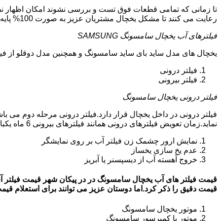
تا زمانی که تمامی قطعات فوق تست و بررسی نشوند امکان اظهار نظر
رعایت می کنند تا مشکل یخچال مشتریان عزیز به صورت 100% پایه ای و دقیق برطرف گردد.
فیلترهای آب یخچال سامسونگ SAMSUNG
یخچال های مدل ساید بای ساید سامسونگ و همچنین مدل دوقلو از فیلتر آب استفاد
فیلتر درونی
فیلتر بیرونی
فیلتر درونی یخچال سامسونگ
فیلتر درونی در داخل یخچال قرار دارد.فیلتر درونی مرحله دوم می ب
نماید.زمان تعویض فیلترهای درونی همانند فیلترهای بیرونی 6 ماه یکبار می باشد.البته این زمان بستگی به کار کردن یا نکردن یخچال دارد.زمانی که فیلترهای آب نیاز به تعویض داشته باشند:
نمایش ارور چشمک زن فیلتر آب بر روی نمایشگر
عدم یخ سازی یخساز
خروج آهسته آب از دیسپسنر یا آبریز
قیمت دقیق را ذکر کرد.اما دوستان عزیز می توانند برای استعلام قیمت روز فیلتر آب
موتور یخچال سامسونگ
موتور یا کمپرسور سامسونگ