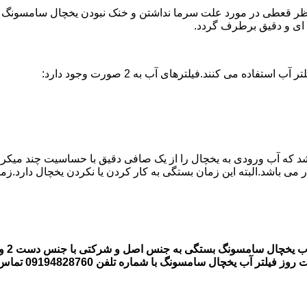
 قعطی در مورد علت سرما نداشتن و خنک نبودن یخچال سامسونگ وجود 
ه می کنند.فیلترهای آب به 2 صورت وجود دارد:
اشد که آب ورودی به یخچال را از یک صافی دقیق با حساسیت چند میکر
قیمت 
 یخچال سامسونگ با شماره تلفن 09194828760 تماس بگیرند.