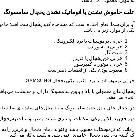
به موارد معمولی می باشد.
علت خاموش نشدن یا اتوماتیک نشدن یخچال سامسونگ
آیا برای شما اتفاق افتاده است که مشاهده کنید یخچال شما اصلا 
یکی از موارد زیر می باشد:
خرابی ترموستات یا برد الکترونیکی
خرابی سنسور دما
نشت گاز
خرابی فن یخچال یا فریزر
خرابی موتور یا کمپرسور
معیوب بودن یکی از قطعات دیفراست
خرابی ترموستات یا برد الکترونیکی یخچال SAMSUNG
یخچال های معمولی یا بالا و پایین سامسونگ دارای ترموستات می با
انجام می دهد.
در یخچال های مدل جدید سامسونگ مانند مدل های ساید بای ساید یا مد
درواقع برد الکترونیکی امکانات بیشتری نسبت به ترموستات به یخچا
زمانی که ترموستات معیوب باشد و نتواند دمای یخچال و فریزر را به
که گفته می شود یخچال خاموش نمی شود و یکسره کار می کند.