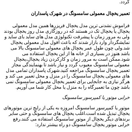
گردد.
تعمیر یخچال معمولی سامسونگ در شهرک پاسداران
فراموش نشدنی ترین مدل یخچال فریزرها همین مدل معمولی
یخچال یا یخچال تک در هستند که در روزگاری مدل روز یخچال بودند
ولی به مرور زمان با پیشرفت تکنولوژی مدل های ساید بای ساید و
نمایشگردار وارد بازار شدند که باعث افول مدل معمولی یخچال
شد.ولی چون طول عمر یخچال های معمولی سامسونگ بالا می
باشد هنوز در بسیاری از خانه ها از این یخچال استفاده می
شود.ممکن است به مرور زمان و کارکردن زیاد یخچال،یخچال
معمولی سامسونگ معیوب گردد و نیاز باشد تا بهنمایندگی مجاز
تعمیر یخچال سامسونگ مراجعه کنید.شهرک پاسداران تمامی مدل
های معمولی یخچال سامسونگ را در منزل و محل تعمیر می کند و
هرگز نیازی به جابجایی برای تعمیر یخچال معمولی سامسونگ نمی
باشد چون ما تعمیرگاه را به منزل یا محل کار شما می آوریم.
خرابی موتور یا کمپرسور سامسونگ
موتور یا کمپرسور سامسونگ امروزه به یکی از رایج ترین موتورهای
یخچال تبدیل شده است.اغلب یخچال های سامسونگ و حتی سایر
برندهای دیگر یخچال از موتور سامسونگ استفاده می کنند.رفع
خرابی موتور یخچال سامسونگ دو راه بیشتر ندارد: