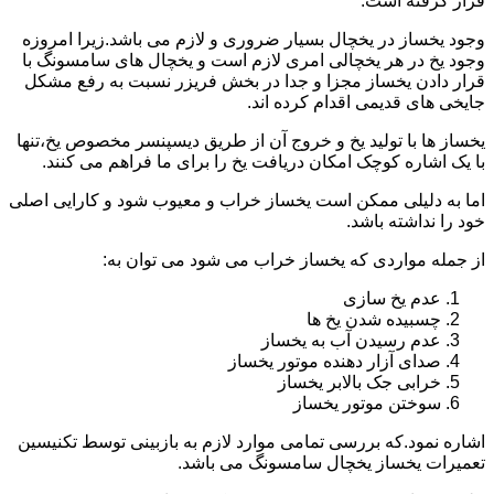
قرار گرفته است.
وجود یخساز در یخچال بسیار ضروری و لازم می باشد.زیرا امروزه
وجود یخ در هر یخچالی امری لازم است و یخچال های سامسونگ با
قرار دادن یخساز مجزا و جدا در بخش فریزر نسبت به رفع مشکل
جایخی های قدیمی اقدام کرده اند.
یخساز ها با تولید یخ و خروج آن از طریق دیسپنسر مخصوص یخ،تنها
با یک اشاره کوچک امکان دریافت یخ را برای ما فراهم می کنند.
اما به دلیلی ممکن است یخساز خراب و معیوب شود و کارایی اصلی
خود را نداشته باشد.
از جمله مواردی که یخساز خراب می شود می توان به:
عدم یخ سازی
چسبیده شدن یخ ها
عدم رسیدن آب به یخساز
صدای آزار دهنده موتور یخساز
خرابی جک بالابر یخساز
سوختن موتور یخساز
اشاره نمود.که بررسی تمامی موارد لازم به بازبینی توسط تکنیسین
تعمیرات یخساز یخچال سامسونگ می باشد.