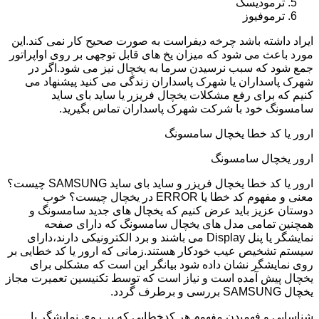
ترمودیسک
ترموفیوز
ایراد داشته باشد چرخه دیفراست به صورت صحیح کار نمی کند.این
مورد باعث می شود که میزان یخ های قابل توجهی بر روی اواپراتور
جمع شود که سبب نرسیدن سرما به یخچال نیز می شود.اگر در
شهرک پاسداران یا شهرک پاسداران زندگی می کنید پیشنهاد می
کنیم که برای رفع مشکلات یخچال فریزر یا ساید بای ساید
سامسونگ خود با شرکت شهرک پاسداران تماس بگیرید.
ارور یا کد خطا یخچال سامسونگ
ارور یخچال سامسونگ
ارور یا کد خطا یخچال فریزر و ساید بای ساید SAMSUNG چیست؟
معنی و مفهوم کد خطا یا ERROR در یخچال چیست؟ خوب
دوستان عزیز باید عرض کنیم که یخچال های جدید سامسونگ و
همچنین تمامی مدل های یخچال سامسونگ که دارای صفحه
نمایشگر یا پنل Display می باشند و برد الکترونیکی دارند،دارای
سیستم تشخیص عیب خودکار هستند.زمانی که ارور یا کد خطایی بر
روی نمایشگر نشان داده شود بیانگر این است که مشکلی برای
یخچال پیش آمده است و نیاز است که توسط تکنیسین تعمیرت مجاز
یخچال SAMSUNG بررسی و برطرف گردد.
شناسایی و فهمیدن مفهوم هر کدخطایی که بر روی نمایشگر یا