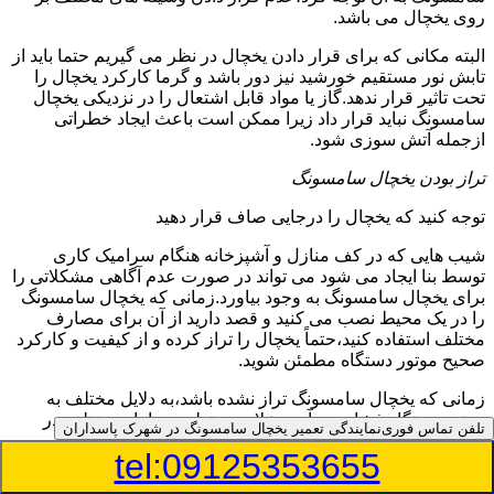
روی یخچال می باشد.
البته مکانی که برای قرار دادن یخچال در نظر می گیریم حتما باید از
تابش نور مستقیم خورشید نیز دور باشد و گرما کارکرد یخچال را
تحت تاثیر قرار ندهد.گاز یا مواد قابل اشتعال را در نزدیکی یخچال
سامسونگ نباید قرار داد زیرا ممکن است باعث ایجاد خطراتی
ازجمله آتش سوزی شود.
تراز بودن یخچال سامسونگ
توجه کنید که یخچال را درجایی صاف قرار دهید
شیب هایی که در کف منازل و آشپزخانه هنگام سرامیک کاری
توسط بنا ایجاد می شود می تواند در صورت عدم آگاهی مشکلاتی را
برای یخچال سامسونگ به وجود بیاورد.زمانی که یخچال سامسونگ
را در یک محیط نصب می کنید و قصد دارید از آن برای مصارف
مختلف استفاده کنید،حتماً یخچال را تراز کرده و از کیفیت و کارکرد
صحیح موتور دستگاه مطمئن شوید.
زمانی که یخچال سامسونگ تراز نشده باشد،به دلایل مختلف به
موتور دستگاه فشار می آید و علاوه بر تولید صداهای مختلف در
تلفن تماس فوری
نمایندگی تعمیر یخچال سامسونگ در شهرک پاسداران
برخی از موارد ممکن است باعث کاهش طول عمر موتور نیز
tel:09125353655
شود.همچنین در عملکرد گاز مبرد اختلال ایجاد می کند.