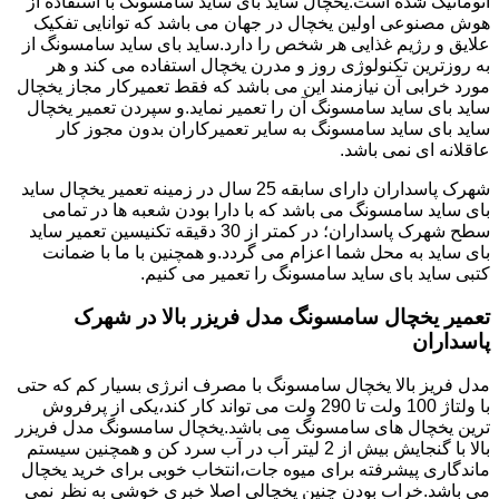
اتوماتیک شده است.یخچال ساید بای ساید سامسونگ با استفاده از
هوش مصنوعی اولین یخچال در جهان می باشد که توانایی تفکیک
علایق و رژیم غذایی هر شخص را دارد.ساید بای ساید سامسونگ از
به روزترین تکنولوژی روز و مدرن یخچال استفاده می کند و هر
مورد خرابی آن نیازمند این می باشد که فقط تعمیرکار مجاز یخچال
ساید بای ساید سامسونگ آن را تعمیر نماید.و سپردن تعمیر یخچال
ساید بای ساید سامسونگ به سایر تعمیرکاران بدون مجوز کار
عاقلانه ای نمی باشد.
شهرک پاسداران دارای سابقه 25 سال در زمینه تعمیر یخچال ساید
بای ساید سامسونگ می باشد که با دارا بودن شعبه ها در تمامی
سطح شهرک پاسداران؛ در کمتر از 30 دقیقه تکنیسین تعمیر ساید
بای ساید به محل شما اعزام می گردد.و همچنین با ما با ضمانت
کتبی ساید بای ساید سامسونگ را تعمیر می کنیم.
تعمیر یخچال سامسونگ مدل فریزر بالا در شهرک
پاسداران
مدل فریز بالا یخچال سامسونگ با مصرف انرژی بسیار کم که حتی
با ولتاژ 100 ولت تا 290 ولت می تواند کار کند،یکی از پرفروش
ترین یخچال های سامسونگ می باشد.یخچال سامسونگ مدل فریزر
بالا با گنجایش بیش از 2 لیتر آب در آب سرد کن و همچنین سیستم
ماندگاری پیشرفته برای میوه جات،انتخاب خوبی برای خرید یخچال
می باشد.خراب بودن چنین یخچالی اصلا خبری خوشی به نظر نمی