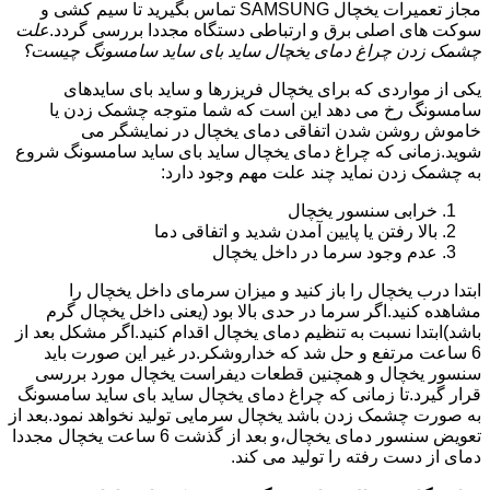
مجاز تعمیرات یخچال SAMSUNG تماس بگیرید تا سیم کشی و
سوکت های اصلی برق و ارتباطی دستگاه مجددا بررسی گردد.
علت
چشمک زدن چراغ دمای یخچال ساید بای ساید سامسونگ چیست؟
یکی از مواردی که برای یخچال فریزرها و ساید بای سایدهای
سامسونگ رخ می دهد این است که شما متوجه چشمک زدن یا
خاموش روشن شدن اتفاقی دمای یخچال در نمایشگر می
شوید.زمانی که چراغ دمای یخچال ساید بای ساید سامسونگ شروع
به چشمک زدن نماید چند علت مهم وجود دارد:
خرابی سنسور یخچال
بالا رفتن یا پایین آمدن شدید و اتفاقی دما
عدم وجود سرما در داخل یخچال
ابتدا درب یخچال را باز کنید و میزان سرمای داخل یخچال را
مشاهده کنید.اگر سرما در حدی بالا بود (یعنی داخل یخچال گرم
باشد)ابتدا نسبت به تنظیم دمای یخچال اقدام کنید.اگر مشکل بعد از
6 ساعت مرتفع و حل شد که خداروشکر.در غیر این صورت باید
سنسور یخچال و همچنین قطعات دیفراست یخچال مورد بررسی
قرار گیرد.تا زمانی که چراغ دمای یخچال ساید بای ساید سامسونگ
به صورت چشمک زدن باشد یخچال سرمایی تولید نخواهد نمود.بعد از
تعویض سنسور دمای یخچال،و بعد از گذشت 6 ساعت یخچال مجددا
دمای از دست رفته را تولید می کند.