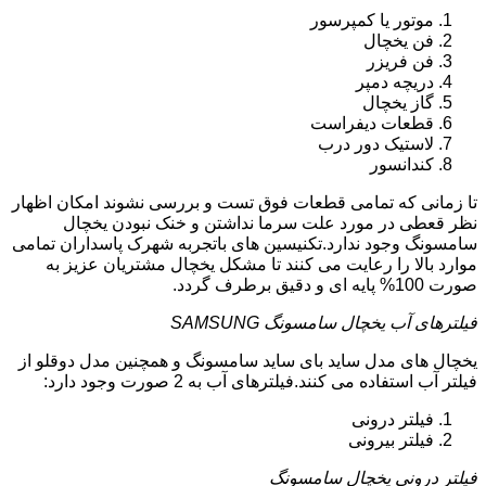
موتور یا کمپرسور
فن یخچال
فن فریزر
دریچه دمپر
گاز یخچال
قطعات دیفراست
لاستیک دور درب
کندانسور
تا زمانی که تمامی قطعات فوق تست و بررسی نشوند امکان اظهار
نظر قعطی در مورد علت سرما نداشتن و خنک نبودن یخچال
سامسونگ وجود ندارد.تکنیسین های باتجربه شهرک پاسداران تمامی
موارد بالا را رعایت می کنند تا مشکل یخچال مشتریان عزیز به
صورت 100% پایه ای و دقیق برطرف گردد.
فیلترهای آب یخچال سامسونگ SAMSUNG
یخچال های مدل ساید بای ساید سامسونگ و همچنین مدل دوقلو از
فیلتر آب استفاده می کنند.فیلترهای آب به 2 صورت وجود دارد:
فیلتر درونی
فیلتر بیرونی
فیلتر درونی یخچال سامسونگ