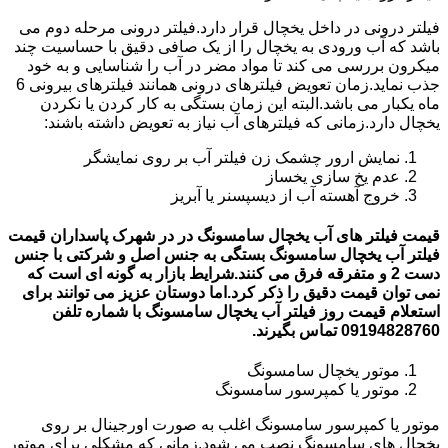
فیلتر درونی در داخل یخچال قرار دارد.فیلتر درونی مرحله دوم می
باشد که آب ورودی به یخچال را از یک صافی دقیق با حساسیت چند
میکرون بررسی می کند تا مواد مضر در آب را شناسایی و به خود
جذب نماید.زمان تعویض فیلترهای درونی همانند فیلترهای بیرونی 6
ماه یکبار می باشد.البته این زمان بستگی به کار کردن یا نکردن
یخچال دارد.زمانی که فیلترهای آب نیاز به تعویض داشته باشند:
نمایش ارور چشمک زن فیلتر آب بر روی نمایشگر
عدم یخ سازی یخساز
خروج آهسته آب از دیسپسنر یا آبریز
قیمت فیلتر های آب یخچال سامسونگ در در شهرک پاسداران قیمت
فیلتر آب یخچال سامسونگ بستگی به جنس اصل و شرکتی با جنس
دست 2 و متفرقه فرق می کنند.شرایط بازار به گونه ای است که
نمی توان قیمت دقیق را ذکر کرد.اما دوستان عزیز می توانند برای
استعلام قیمت روز فیلتر آب یخچال سامسونگ با شماره تلفن
09194828760 تماس بگیرند.
موتور یخچال سامسونگ
موتور یا کمپرسور سامسونگ
موتور یا کمپرسور سامسونگ اغلب به صورت اورجینال بر روی
یخچال های سامسونگ نصب می شود.زمانی که مشکلی برای موتور