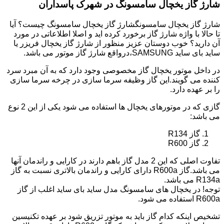
شارژ گاز یخچال سامسونگ در شهرک پاسداران
شارژ گاز یخچال سامسونگشارژ گاز یخچال سامسونگ چیست؟ آیا
تا حالا با واژه شارژ گاز برخورد کرده اید و اصلا اطلاعاتی در مورد
آن دارید؟ خوب دوستان عزیز منظور از شارژ گاز یخچال فریزر یا
ساید بای ساید SAMSUNG،درواقع شارژ گاز موتور می باشد.
در داخل موتور یخچال گاز مخصوصی وجود دارد که به آن مبرد سرد
کننده می گویند.این گاز وظیفه سرما سازی در چرخه سرما سازی
را بر عهده دارد.
گازی که در موتورهای یخچال ها استفاده می شود یکی از این 2 نوع
می باشد:
گاز R134
گاز R600
تفاوت اصلی که این 2 مدل گاز باهم دارند در کارایی و راندمان آنها
می باشد.گاز R600a دارای کارایی و راندمان بالاتری نسبت به گاز
R134a می باشد.
توجه! در یخچال های سامسونگ مدل ساید بای ساید اغلب از گاز
R600a استفاده می شود.
تشخیص اینکه کدام گاز باید به موتور تزریق شود بر عهده تکنیسین