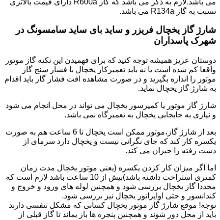
می باشد.لازم به ذکر می باشد که گاز R600a دارای قیمت بالاتری
نسبت به گاز R134a می باشد.
شارژ گاز یخچال فریزر و ساید بای ساید سامسونگ در
شهرک پاسداران
دوستان عزیز همیشه توجه کنید که برای فهمیدن این نکته گاز موتور
واقعا کم شده است یا نه باید تعمیرکار یخچال با فشار سنج گاز
موتور را اندازه بگیرید و در صورت مشاهده افت فشار گاز باید اقدام
به شارژ گاز یخچال نماید.
شارژ گاز موتور یا کمپرسور یخچال می تواند در محل انجام می شود
و نیازی به جابجایی یخچال به تعمیرگاه نمی باشد.
بعد از شارژ گاز،موتور ممکن است یخچال تا 6 ساعت هم به صورت
یکسره کار کند که جای نگرانی نیست و یخچال دارد سرمای از
دست رفته را جبران می کند.
اما اگر میزان کار کردن یکسره (یعنی موتور یخچال مدت زمان
کمتری استراحت داشته باشد)بیش از 10 ساعت باشد لازم است که
مجددا گاز یخچال بررسی شود و همچنین لوله های ورود و خروج و
کندانسور و حتی اواپراتور یخچال نیز بررسی شود.
توجه! موقع شارژ گاز موتور یخچال کسانی که مشکل تنفسی دارند
باید از محل دور شوند و همچنین پنجره ها باز بماند تا گاز قبلی از