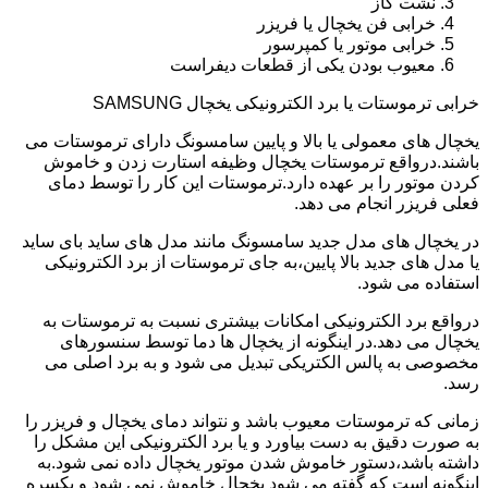
نشت گاز
خرابی فن یخچال یا فریزر
خرابی موتور یا کمپرسور
معیوب بودن یکی از قطعات دیفراست
خرابی ترموستات یا برد الکترونیکی یخچال SAMSUNG
یخچال های معمولی یا بالا و پایین سامسونگ دارای ترموستات می
باشند.درواقع ترموستات یخچال وظیفه استارت زدن و خاموش
کردن موتور را بر عهده دارد.ترموستات این کار را توسط دمای
فعلی فریزر انجام می دهد.
در یخچال های مدل جدید سامسونگ مانند مدل های ساید بای ساید
یا مدل های جدید بالا پایین،به جای ترموستات از برد الکترونیکی
استفاده می شود.
درواقع برد الکترونیکی امکانات بیشتری نسبت به ترموستات به
یخچال می دهد.در اینگونه از یخچال ها دما توسط سنسورهای
مخصوصی به پالس الکتریکی تبدیل می شود و به برد اصلی می
رسد.
زمانی که ترموستات معیوب باشد و نتواند دمای یخچال و فریزر را
به صورت دقیق به دست بیاورد و یا برد الکترونیکی این مشکل را
داشته باشد،دستور خاموش شدن موتور یخچال داده نمی شود.به
اینگونه است که گفته می شود یخچال خاموش نمی شود و یکسره