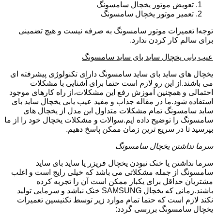
تعویض موتور یخچال سامسونگ
تعمیر موتور یخچال سامسونگ
توجه! تعمیرات موتور سامسونگ به صرفه نیست و هیچ تضمینی
برای سالم کار کردن ندارد.
عیب یابی یخچال ساید بای ساید سامسونگ
یخچال های ساید بای ساید سامسونگ دارای تکنولوژی پیشرفته ای
می باشند.از این رو لازم است حتما برای آشنایی با مشکلات
احتمالی و همچنین آموزش رفع این مشکلات،از راه کارهای موجود
استفاده شود.ما در مقاله جذاب و مفید عیب یابی یخچال ساید بای
ساید سامسونگ تمام مشکلات متداول این مدل از یخچال های
سامسونگ را توضیح داده ایم.سوالات و مشکلات یخچال خود را از ما
بپرسید تا در سریع ترین زمان ممکن پاسخ دهیم.
سرما نداشتن یخچال سامسونگ
سرما نداشتن یا خنک نبودن یخچال فریزر یا ساید بای ساید
سامسونگ از جمله مشکلاتی می باشد که خیلی رایج است و اغلب
مشتریان حداقل برای یکبار ممکن است آن را تجربه کرده
باشند.زمانی که یخچال SAMSUNG خنک نباشد و سرمایی تولید
نکند لازم است که حتما تمام موارد زیر توسط تکنیسین تعمیرات
یخچال سامسونگ بررسی گردد: