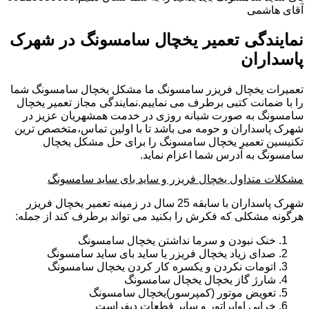
آقای هاشمی
نمایندگی تعمیر یخچال سامسونگ در شهرک
پاسداران
تعمیرات یخچال فریزر سامسونگ ما مشکل یخچال سامسونگ شما
را با ضمانت کتبی برطرف می نماییم.نمایندگی مجاز تعمیر یخچال
سامسونگ به صورت شبانه روزی در خدمت همشهریان عزیز در
شهرک پاسداران و حومه می باشد تا با اولین تماس،متخصص ترین
تکنیسین تعمیر یخچال سامسونگ را برای حل مشکل یخچال
سامسونگ به آدرس شما اعزام نماید.
مشکلات متداول یخچال فریزر و ساید بای ساید سامسونگ
شهرک پاسداران با سابقه 25 سال در زمینه تعمیر یخچال فریزر
هرگونه مشکلی که فکرش را بکنید می تواند برطرف کند از جمله:
خنک نبودن و سرما نداشتن یخچال سامسونگ
صدای زیاد یخچال فریزر یا ساید بای ساید سامسونگ
اتومات نکردن و یکسره کار کردن یخچال سامسونگ
شارژ گاز یخچال یخچال سامسونگ
تعویض موتور (کمپرسور)یخچال سامسونگ
خرابی اواپراتور و سایر قطعات دیفراست