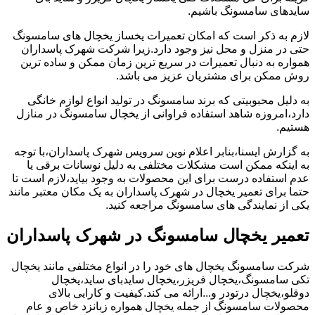
سایدهای سامسونگ باشیم.
لازم به ذکر است که امکان تعمیرات یخساز یخچال های سامسونگ
حتی در منزل و محل نیز وجود دارد.زیرا شرکت شهرک پاسداران
همواره به دنبال تعمیرات در سریع ترین زمان ممکن و ساده ترین
روش ممکن برای مشتریان عزیز می باشد.
به دلیل محبوبیتی که برند سامسونگ در تولید انواع لوازم خانگی
دارد،امروزه شاهد استفاده فراوانی از یخچال سامسونگ در منازل
هستیم.
به گزارش ایسنا،بنابر اعلام نوین سرویس شهرک پاسداران،با توجه
به اینکه ممکن است مشکلات مختلفی به دلیل نوسانات برقی یا
عدم استفاده درست برای این محصولات به وجود بیاید،لازم است تا
حتما برای تعمیر یخچال در شهرک پاسداران به یک مکان معتبر مانند
یکی از نمایندگی های سامسونگ مراجعه کنید.
تعمیر یخچال سامسونگ در شهرک پاسداران
شرکت سامسونگ یخچال های خود را در انواع مختلفی مانند یخچال
تکی سامسونگ،یخچال فریزر،یخچال سایدبای ساید،یخچال
دوقلو،یخچال درتودر و...ارائه می کند.کیفیت و کارایی بالای
محصولات سامسونگ از جمله یخچال همواره زبانزد خاص و عام