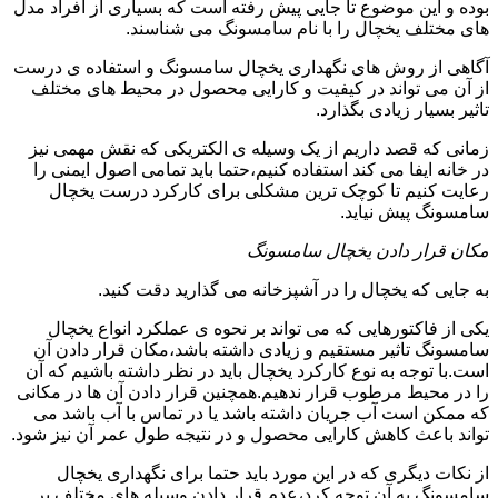
بوده و این موضوع تا جایی پیش رفته است که بسیاری از افراد مدل
های مختلف یخچال را با نام سامسونگ می شناسند.
آگاهی از روش های نگهداری یخچال سامسونگ و استفاده ی درست
از آن می تواند در کیفیت و کارایی محصول در محیط های مختلف
تاثیر بسیار زیادی بگذارد.
زمانی که قصد داریم از یک وسیله ی الکتریکی که نقش مهمی نیز
در خانه ایفا می کند استفاده کنیم،حتما باید تمامی اصول ایمنی را
رعایت کنیم تا کوچک ترین مشکلی برای کارکرد درست یخچال
سامسونگ پیش نیاید.
مکان قرار دادن یخچال سامسونگ
به جایی که یخچال را در آشپزخانه می گذارید دقت کنید.
یکی از فاکتورهایی که می تواند بر نحوه ی عملکرد انواع یخچال
سامسونگ تاثیر مستقیم و زیادی داشته باشد،مکان قرار دادن آن
است.با توجه به نوع کارکرد یخچال باید در نظر داشته باشیم که آن
را در محیط مرطوب قرار ندهیم.همچنین قرار دادن آن ها در مکانی
که ممکن است آب جریان داشته باشد یا در تماس با آب باشد می
تواند باعث کاهش کارایی محصول و در نتیجه طول عمر آن نیز شود.
از نکات دیگری که در این مورد باید حتما برای نگهداری یخچال
سامسونگ به آن توجه کرد،عدم قرار دادن وسیله های مختلف بر