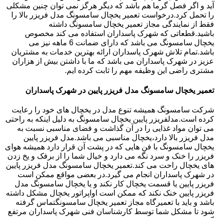
آید و اگر فصل گرما هم باشد که دیگر هرگز نمی توان چنین مشکلی
را تحمل کرد.درخواست تعمیر یخچال سامسونگ مدل فریزر بالا را
فقط از نمایندگی مجاز تعمیر یخچال سامسونگ داشته
باشید.قطعاتی که شهرک پاسداران استفاده می کند مخصوص
یخچال سامسونگ می باشد که دارای ضمانت 6 ماهه نیز می
باشد.تمام تلاش شهرک پاسداران ارائه بهترین خدمات به مشتریان
عزیز در شهرک پاسداران می باشد که ما با داشتن بیش از هزاران
مشتری راضی این وظیفه مهم را ثابت کرده ایم.
تعمیر یخچال سامسونگ مدل فریزر پایین در شهرک پاسداران
شرکت سامسونگ همیشه تنوع مدل در یخچال های خود را رعایت
کرده است.مدلفریزر پایین یخچال سامسونگ به دلیل اینکه به راحتی
می توان مواد غذایی را در آن گذاشت و فضای مناسبی نسبت به
مدل فریزر بالا دارد،یخچال مناسبی می باشد.مدل فریزر پایین
یخچال سامسونگ با فن هایی که در پشت آن قرار دارد همیشه هوای
فریزر را خنک و سرد نگه می دارد و خیال شما را از برفک و یخ زدن
های یخچال راحت می کند.تعمیر یخچال سامسونگ مدل فریزر پایین
در شهرک پاسداران انجام می گیرد.در بعضی مواقع ممکن است
فریزر پایین یا قسمت یخچال کار نکند و یا یخچال سامسونگ مدل
فریزر پایین خنک نکند که ممکن است اواپراتور یخچال مشکل داشته
باشد و باید با تعمیرگاه مجاز تعمیر یخچال سامسونگتماس گرفته
شود تا مشکل شما توسط کارشناسان فنی شهرک پاسداران مرتفع