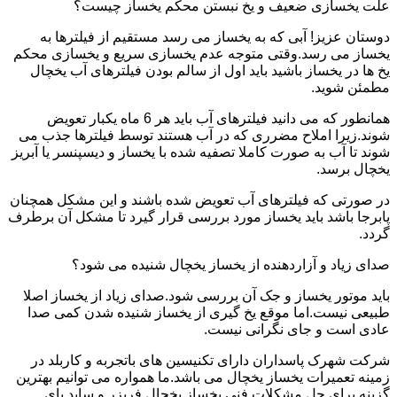
علت یخسازی ضعیف و یخ نبستن محکم یخساز چیست؟
دوستان عزیز! آبی که به یخساز می رسد مستقیم از فیلترها به
یخساز می رسد.وقتی متوجه عدم یخسازی سریع و یخسازی محکم
یخ ها در یخساز باشید باید اول از سالم بودن فیلترهای آب یخچال
مطمئن شوید.
همانطور که می دانید فیلترهای آب باید هر 6 ماه یکبار تعویض
شوند.زیرا املاح مضرری که در آب هستند توسط فیلترها جذب می
شوند تا آب به صورت کاملا تصفیه شده با یخساز و دیسپنسر یا آبریز
یخچال برسد.
در صورتی که فیلترهای آب تعویض شده باشند و این مشکل همچنان
پابرجا باشد باید یخساز مورد بررسی قرار گیرد تا مشکل آن برطرف
گردد.
صدای زیاد و آزاردهنده از یخساز یخچال شنیده می شود؟
باید موتور یخساز و جک آن بررسی شود.صدای زیاد از یخساز اصلا
طبیعی نیست.اما موقع یخ گیری از یخساز شنیده شدن کمی صدا
عادی است و جای نگرانی نیست.
شرکت شهرک پاسداران دارای تکنیسین های باتجربه و کاربلد در
زمینه تعمیرات یخساز یخچال می باشد.ما همواره می توانیم بهترین
گزینه برای حل مشکلات فنی یخساز یخچال فریزر و ساید بای