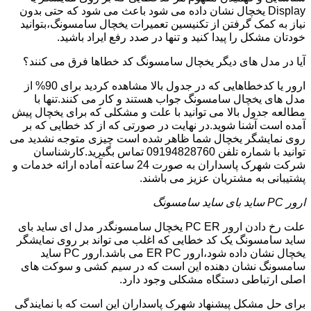
Display یخچال نشان داده می شود باعث می شود که حتی بدون
نیاز به کمک گرفتن از تکنیسین تعمیرات یخچال سامسونگ،بتوانید
خودتان مشکل را پیدا کنید و تنها در صدد رفع ایراد باشید.
آیا در مدل های دیگر یخچال سامسونگ کد خطاها فرق می کنند؟
ارور یا کدخطاهایی که در جدول بالا مشاهده کردید برای 90% از
مدل های یخچال سامسونگ جواب هستند و کار می کنند.تنها با
مطالعه جدول بالا می توانید با علت و مشکلی که برای یخچال پیش
آمده است آشنا شوید.در نهایت در صورتی که از کد خطایی که بر
روی نمایشگر یخچال شما ظاهر شده است چیزی متوجه نشدید می
توانید با شماره تلفن 09194828760 تماس بگیرید.کارشناسان
شرکت شهرک پاسداران به صورت 24 ساعته آماده ارائه خدمات و
پشتیبانی به مشتریان عزیز می باشند.
ارور PC ساید بای ساید سامسونگ
علت رخ دادن ارور PC ER یخچال سامسونگدر مدل ای ساید بای
ساید سامسونگ یک کد خطایی که اغلب می تواند بر روی نمایشگر
یخچال نشان داده شود،ارور ER PC می باشد.ارور PC ساید
سامسونگ نشان دهنده این است که در سیم کشی و سوکت های
اصلی ارتباطی دستگاه مشکلی وجود دارد.
برای حل مشکل پیشنهاد شهرک پاسداران این است که با نمایندگی