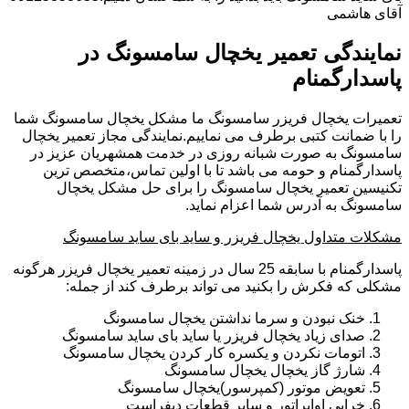
آقای هاشمی
نمایندگی تعمیر یخچال سامسونگ در
پاسدارگمنام
تعمیرات یخچال فریزر سامسونگ ما مشکل یخچال سامسونگ شما
را با ضمانت کتبی برطرف می نماییم.نمایندگی مجاز تعمیر یخچال
سامسونگ به صورت شبانه روزی در خدمت همشهریان عزیز در
پاسدارگمنام و حومه می باشد تا با اولین تماس،متخصص ترین
تکنیسین تعمیر یخچال سامسونگ را برای حل مشکل یخچال
سامسونگ به آدرس شما اعزام نماید.
مشکلات متداول یخچال فریزر و ساید بای ساید سامسونگ
پاسدارگمنام با سابقه 25 سال در زمینه تعمیر یخچال فریزر هرگونه
مشکلی که فکرش را بکنید می تواند برطرف کند از جمله:
خنک نبودن و سرما نداشتن یخچال سامسونگ
صدای زیاد یخچال فریزر یا ساید بای ساید سامسونگ
اتومات نکردن و یکسره کار کردن یخچال سامسونگ
شارژ گاز یخچال یخچال سامسونگ
تعویض موتور (کمپرسور)یخچال سامسونگ
خرابی اواپراتور و سایر قطعات دیفراست