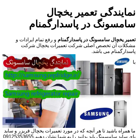
نمایندگی تعمیر یخچال
سامسونگ در پاسدارگمنام
تعمیر یخچال سامسونگ در پاسدارگمنام
و رفع تمام ایرادات و
مشکلات آن تخصص اصلی شرکت تعمیرات یخچال شرکت
پاسدارگمنام می باشد.
با
ما همراه باشید تا هر آنچه که در مورد تعمیرات یخچال فریزر و ساید
بای ساید سامسونگ باید بدانید را به شما نشان دهیم.09125353655