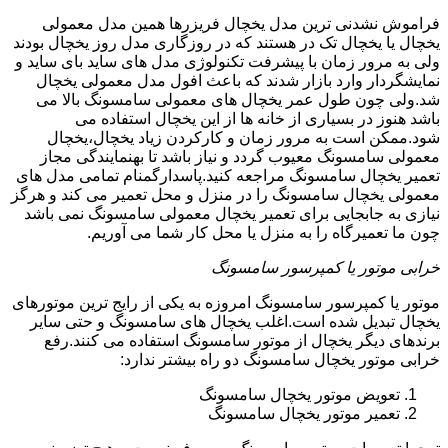
فراموش نشدنی ترین مدل یخچال فریزرها همین مدل معمولی
یخچال یا یخچال تک در هستند که در روزگاری مدل روز یخچال بودند
ولی به مرور زمان با پیشرفت تکنولوژی مدل های ساید بای ساید و
نمایشگردار وارد بازار شدند که باعث افول مدل معمولی یخچال
شد.ولی چون طول عمر یخچال های معمولی سامسونگ بالا می
باشد هنوز در بسیاری از خانه ها از این یخچال استفاده می
شود.ممکن است به مرور زمان و کارکردن زیاد یخچال،یخچال
معمولی سامسونگ معیوب گردد و نیاز باشد تا بهنمایندگی مجاز
تعمیر یخچال سامسونگ مراجعه کنید.پاسدارگمنام تمامی مدل های
معمولی یخچال سامسونگ را در منزل و محل تعمیر می کند و هرگز
نیازی به جابجایی برای تعمیر یخچال معمولی سامسونگ نمی باشد
چون ما تعمیرگاه را به منزل یا محل کار شما می آوریم.
خرابی موتور یا کمپرسور سامسونگ
موتور یا کمپرسور سامسونگ امروزه به یکی از رایج ترین موتورهای
یخچال تبدیل شده است.اغلب یخچال های سامسونگ و حتی سایر
برندهای دیگر یخچال از موتور سامسونگ استفاده می کنند.رفع
خرابی موتور یخچال سامسونگ دو راه بیشتر ندارد:
تعویض موتور یخچال سامسونگ
تعمیر موتور یخچال سامسونگ