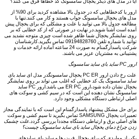
آیا در مدل های دیگر یخچال سامسونگ کد خطاها فرق می کنند؟
ارور یا کدخطاهایی که در جدول بالا مشاهده کردید برای 90% از
مدل های یخچال سامسونگ جواب هستند و کار می کنند.تنها با
مطالعه جدول بالا می توانید با علت و مشکلی که برای یخچال پیش
آمده است آشنا شوید.در نهایت در صورتی که از کد خطایی که بر
روی نمایشگر یخچال شما ظاهر شده است چیزی متوجه نشدید می
توانید با شماره تلفن 09194828760 تماس بگیرید.کارشناسان
شرکت پاسدارگمنام به صورت 24 ساعته آماده ارائه خدمات و
پشتیبانی به مشتریان عزیز می باشند.
ارور PC ساید بای ساید سامسونگ
علت رخ دادن ارور PC ER یخچال سامسونگدر مدل ای ساید بای
ساید سامسونگ یک کد خطایی که اغلب می تواند بر روی نمایشگر
یخچال نشان داده شود،ارور ER PC می باشد.ارور PC ساید
سامسونگ نشان دهنده این است که در سیم کشی و سوکت های
اصلی ارتباطی دستگاه مشکلی وجود دارد.
برای حل مشکل پیشنهاد پاسدارگمنام این است که با نمایندگی مجاز
تعمیرات یخچال SAMSUNG تماس بگیرید تا سیم کشی و سوکت
های اصلی برق و ارتباطی دستگاه مجددا بررسی گردد.
علت چشمک
زدن چراغ دمای یخچال ساید بای ساید سامسونگ چیست؟
یکی از مواردی که برای یخچال فریزرها و ساید بای سایدهای