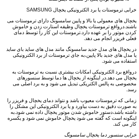
خرابی ترموستات یا برد الکترونیکی یخچال SAMSUNG
یخچال های معمولی یا بالا و پایین سامسونگ دارای ترموستات می
باشند.درواقع ترموستات یخچال وظیفه استارت زدن و خاموش
کردن موتور را بر عهده دارد.ترموستات این کار را توسط دمای
فعلی فریزر انجام می دهد.
در یخچال های مدل جدید سامسونگ مانند مدل های ساید بای ساید
یا مدل های جدید بالا پایین،به جای ترموستات از برد الکترونیکی
استفاده می شود.
درواقع برد الکترونیکی امکانات بیشتری نسبت به ترموستات به
یخچال می دهد.در اینگونه از یخچال ها دما توسط سنسورهای
مخصوصی به پالس الکتریکی تبدیل می شود و به برد اصلی می
رسد.
زمانی که ترموستات معیوب باشد و نتواند دمای یخچال و فریزر را
به صورت دقیق به دست بیاورد و یا برد الکترونیکی این مشکل را
داشته باشد،دستور خاموش شدن موتور یخچال داده نمی شود.به
اینگونه است که گفته می شود یخچال خاموش نمی شود و یکسره
کار می کند.
خرابی سنسور دما یخچال سامسونگ