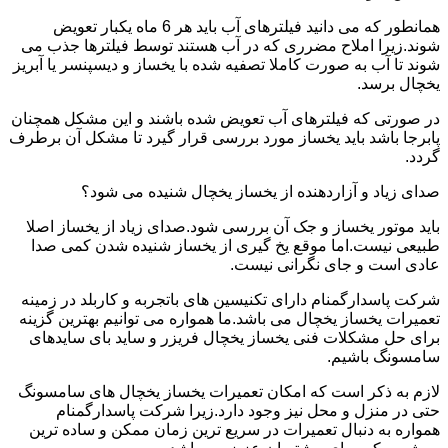
همانطور که می دانید فیلترهای آب باید هر 6 ماه یکبار تعویض
شوند.زیرا املاح مضرری که در آب هستند توسط فیلترها جذب می
شوند تا آب به صورت کاملا تصفیه شده با یخساز و دیسپنسر یا آبریز
یخچال برسد.
در صورتی که فیلترهای آب تعویض شده باشند و این مشکل همچنان
پابرجا باشد باید یخساز مورد بررسی قرار گیرد تا مشکل آن برطرف
گردد.
صدای زیاد و آزاردهنده از یخساز یخچال شنیده می شود؟
باید موتور یخساز و جک آن بررسی شود.صدای زیاد از یخساز اصلا
طبیعی نیست.اما موقع یخ گیری از یخساز شنیده شدن کمی صدا
عادی است و جای نگرانی نیست.
شرکت پاسدارگمنام دارای تکنیسین های باتجربه و کاربلد در زمینه
تعمیرات یخساز یخچال می باشد.ما همواره می توانیم بهترین گزینه
برای حل مشکلات فنی یخساز یخچال فریزر و ساید بای سایدهای
سامسونگ باشیم.
لازم به ذکر است که امکان تعمیرات یخساز یخچال های سامسونگ
حتی در منزل و محل نیز وجود دارد.زیرا شرکت پاسدارگمنام
همواره به دنبال تعمیرات در سریع ترین زمان ممکن و ساده ترین