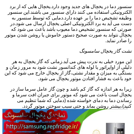
سنسور دما در یخچال های جدید وجود دارد.یخچال هایی که از برد
الکترونیکی استفاده می کنند دارای سنسور می باشند.این سنسور
وظیفه تشخیص دما را بر عهده دارد.دمایی که توسط سنسور به
دست می آید به برد الکترونیکی اصلی یخچال ارسال می شود.در
صورتی که سنسور تشخیص دما معیوب باشد باعث می شود که
یخچال نتواند به صورت صحیح دستور خاموش یا روشن شدن موتور
را صادر نماید.
نشت گاز یخچال سامسونگ
این مورد خیلی به ندرت پیش می آید.زمانی که گاز یخچال به هر
دلیلی از اواپراتور یا لوله های کندانسور نشت شود به مرور زمان و
بستگی به میزان و مقدار نشتی،گاز از یخچال خارج می شود که این
خود باعث به فشار افتادن موتور یخچال می شود.
زیرا به هر اندازه که گاز کم باشد و چون گاز عامل سرما ساز در
یخچال است باعث می شود که موتور برای جبران افت سرما و
رساندن دما به دمای خواسته شده (دمایی که شما تنظیم می
کنید)،بیشتر روشن بماند و حتی سبب سوختن موتور گردد.