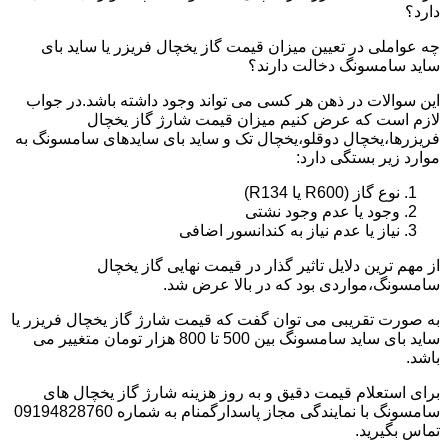
دارد؟
چه عواملی در تعیین میزان قیمت گاز یخچال فریزر یا ساید بای
ساید سامسونگ دخالت دارند؟
این سوالات در ذهن هر کسی می تواند وجود داشته باشد.در جواب
لازم است که عرض کنیم میزان قیمت شارژ گاز یخچال
فریزرها،یخچال دوقلو،یخچال تک و ساید بای سایدهای سامسونگ به
موارد زیر بستگی دارد:
نوع گاز (R600 یا R134)
وجود یا عدم وجود نشتی
نیاز یا عدم نیاز به کندانسور اضافی
از مهم ترین دلایل تاثیر گذار در قیمت نهایی گاز یخچال
سامسونگ،مواردی بود که در بالا عرض شد.
به صورت تقریبی می توان گفت که قیمت شارژ گاز یخچال فریزر یا
ساید بای ساید سامسونگ بین 500 تا 800 هزار تومان متغییر می
باشد.
برای استعلام قیمت دقیق و به روز هزینه شارژ گاز یخچال های
سامسونگ با نمایندگی مجاز پاسدارگمنام به شماره 09194828760
تماس بگیرید.