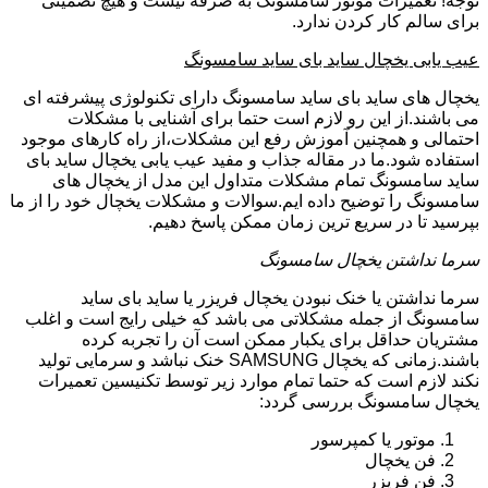
توجه! تعمیرات موتور سامسونگ به صرفه نیست و هیچ تضمینی
برای سالم کار کردن ندارد.
عیب یابی یخچال ساید بای ساید سامسونگ
یخچال های ساید بای ساید سامسونگ دارای تکنولوژی پیشرفته ای
می باشند.از این رو لازم است حتما برای آشنایی با مشکلات
احتمالی و همچنین آموزش رفع این مشکلات،از راه کارهای موجود
استفاده شود.ما در مقاله جذاب و مفید عیب یابی یخچال ساید بای
ساید سامسونگ تمام مشکلات متداول این مدل از یخچال های
سامسونگ را توضیح داده ایم.سوالات و مشکلات یخچال خود را از ما
بپرسید تا در سریع ترین زمان ممکن پاسخ دهیم.
سرما نداشتن یخچال سامسونگ
سرما نداشتن یا خنک نبودن یخچال فریزر یا ساید بای ساید
سامسونگ از جمله مشکلاتی می باشد که خیلی رایج است و اغلب
مشتریان حداقل برای یکبار ممکن است آن را تجربه کرده
باشند.زمانی که یخچال SAMSUNG خنک نباشد و سرمایی تولید
نکند لازم است که حتما تمام موارد زیر توسط تکنیسین تعمیرات
یخچال سامسونگ بررسی گردد:
موتور یا کمپرسور
فن یخچال
فن فریزر