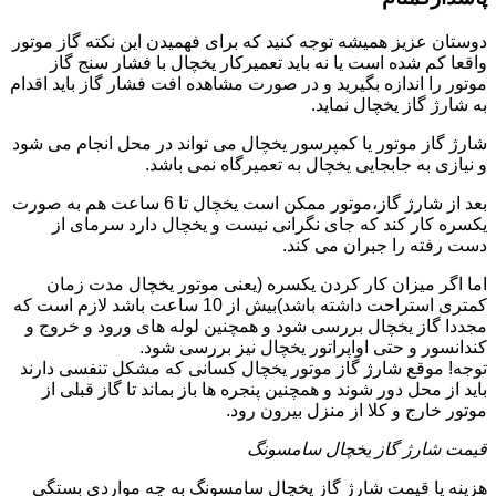
دوستان عزیز همیشه توجه کنید که برای فهمیدن این نکته گاز موتور
واقعا کم شده است یا نه باید تعمیرکار یخچال با فشار سنج گاز
موتور را اندازه بگیرید و در صورت مشاهده افت فشار گاز باید اقدام
به شارژ گاز یخچال نماید.
شارژ گاز موتور یا کمپرسور یخچال می تواند در محل انجام می شود
و نیازی به جابجایی یخچال به تعمیرگاه نمی باشد.
بعد از شارژ گاز،موتور ممکن است یخچال تا 6 ساعت هم به صورت
یکسره کار کند که جای نگرانی نیست و یخچال دارد سرمای از
دست رفته را جبران می کند.
اما اگر میزان کار کردن یکسره (یعنی موتور یخچال مدت زمان
کمتری استراحت داشته باشد)بیش از 10 ساعت باشد لازم است که
مجددا گاز یخچال بررسی شود و همچنین لوله های ورود و خروج و
کندانسور و حتی اواپراتور یخچال نیز بررسی شود.
توجه! موقع شارژ گاز موتور یخچال کسانی که مشکل تنفسی دارند
باید از محل دور شوند و همچنین پنجره ها باز بماند تا گاز قبلی از
موتور خارج و کلا از منزل بیرون رود.
قیمت شارژ گاز یخچال سامسونگ
هزینه یا قیمت شارژ گاز یخچال سامسونگ به چه مواردی بستگی