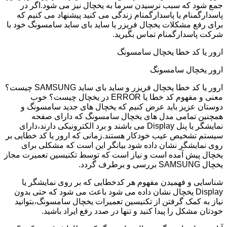
جمع شود که سبب نرسیدن سرما به یخچال نیز می شود.اگر در
پاسدارگمنام یا پاسدارگمنام زندگی می کنید پیشنهاد می کنیم که
برای رفع مشکلات یخچال فریزر یا ساید بای ساید سامسونگ خود با
شرکت پاسدارگمنام تماس بگیرید.
ارور یا کد خطا یخچال سامسونگ
ارور یخچال سامسونگ
ارور یا کد خطا یخچال فریزر و ساید بای ساید SAMSUNG چیست؟
معنی و مفهوم کد خطا یا ERROR در یخچال چیست؟ خوب
دوستان عزیز باید عرض کنیم که یخچال های جدید سامسونگ و
همچنین تمامی مدل های یخچال سامسونگ که دارای صفحه
نمایشگر یا پنل Display می باشند و برد الکترونیکی دارند،دارای
سیستم تشخیص عیب خودکار هستند.زمانی که ارور یا کد خطایی بر
روی نمایشگر نشان داده شود بیانگر این است که مشکلی برای
یخچال پیش آمده است و نیاز است که توسط تکنیسین تعمیرت مجاز
یخچال SAMSUNG بررسی و برطرف گردد.
شناسایی و فهمیدن مفهوم هر کدخطایی که بر روی نمایشگر یا
Display یخچال نشان داده می شود باعث می شود که حتی بدون
نیاز به کمک گرفتن از تکنیسین تعمیرات یخچال سامسونگ،بتوانید
خودتان مشکل را پیدا کنید و تنها در صدد رفع ایراد باشید.