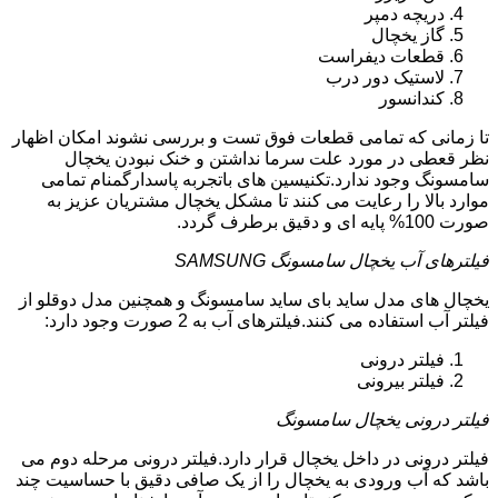
دریچه دمپر
گاز یخچال
قطعات دیفراست
لاستیک دور درب
کندانسور
تا زمانی که تمامی قطعات فوق تست و بررسی نشوند امکان اظهار
نظر قعطی در مورد علت سرما نداشتن و خنک نبودن یخچال
سامسونگ وجود ندارد.تکنیسین های باتجربه پاسدارگمنام تمامی
موارد بالا را رعایت می کنند تا مشکل یخچال مشتریان عزیز به
صورت 100% پایه ای و دقیق برطرف گردد.
فیلترهای آب یخچال سامسونگ SAMSUNG
یخچال های مدل ساید بای ساید سامسونگ و همچنین مدل دوقلو از
فیلتر آب استفاده می کنند.فیلترهای آب به 2 صورت وجود دارد:
فیلتر درونی
فیلتر بیرونی
فیلتر درونی یخچال سامسونگ
فیلتر درونی در داخل یخچال قرار دارد.فیلتر درونی مرحله دوم می
باشد که آب ورودی به یخچال را از یک صافی دقیق با حساسیت چند