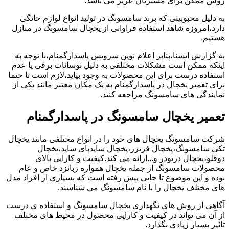
روش ممکن برای مشتریان عزیز می باشد.
به دلیل محبوبیتی که برند سامسونگ در تولید انواع لوازم خانگی
دارد،امروزه شاهد استفاده فراوانی از یخچال سامسونگ در منازل
هستیم.
به گزارش ایسنا،بنابر اعلام نوین سرویس پاسدارگمنام،با توجه به
اینکه ممکن است مشکلات مختلفی به دلیل نوسانات برقی یا عدم
استفاده درست برای این محصولات به وجود بیاید،لازم است تا حتما
برای تعمیر یخچال در پاسدارگمنام به یک مکان معتبر مانند یکی از
نمایندگی های سامسونگ مراجعه کنید.
تعمیر یخچال سامسونگ در پاسدارگمنام
شرکت سامسونگ یخچال های خود را در انواع مختلفی مانند یخچال
تکی سامسونگ،یخچال فریزر،یخچال سایدبای ساید،یخچال
دوقلو،یخچال درتودر و...ارائه می کند.کیفیت و کارایی بالای
محصولات سامسونگ از جمله یخچال همواره زبانزد خاص و عام
بوده و این موضوع تا جایی پیش رفته است که بسیاری از افراد مدل
های مختلف یخچال را با نام سامسونگ می شناسند.
آگاهی از روش های نگهداری یخچال سامسونگ و استفاده ی درست
از آن می تواند در کیفیت و کارایی محصول در محیط های مختلف
تاثیر بسیار زیادی بگذارد.