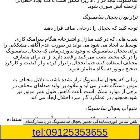
سامسونگ نباید قرار داد زیرا ممکن است باعث ایجاد خطراتی
ازجمله آتش سوزی شود.
تراز بودن یخچال سامسونگ
توجه کنید که یخچال را درجایی صاف قرار دهید
شیب هایی که در کف منازل و آشپزخانه هنگام سرامیک کاری
توسط بنا ایجاد می شود می تواند در صورت عدم آگاهی مشکلاتی را
برای یخچال سامسونگ به وجود بیاورد.زمانی که یخچال سامسونگ
را در یک محیط نصب می کنید و قصد دارید از آن برای مصارف
مختلف استفاده کنید،حتماً یخچال را تراز کرده و از کیفیت و کارکرد
صحیح موتور دستگاه مطمئن شوید.
زمانی که یخچال سامسونگ تراز نشده باشد،به دلایل مختلف به
موتور دستگاه فشار می آید و علاوه بر تولید صداهای مختلف در
برخی از موارد ممکن است باعث کاهش طول عمر موتور نیز
شود.همچنین در عملکرد گاز مبرد اختلال ایجاد می کند.
منبع آب یخچال سامسونگ
شما می توانید از دستگاه تصفیه برای منبع آب یخچال خود استفاده
تلفن تماس فوری
نمایندگی تعمیر یخچال سامسونگ در پاسدارگمنام
کنید
tel:09125353655
در دفترچه راهنمای یخچال سامسونگ قسمت ویژه ای به منبع آب