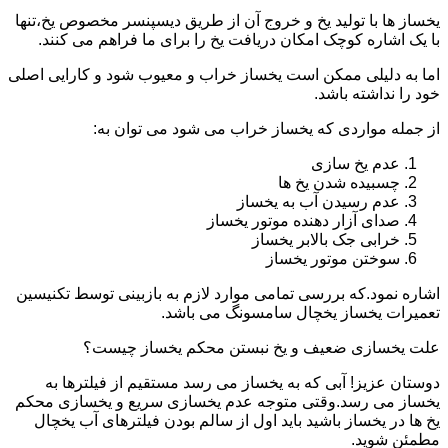
یخساز ها با تولید یخ و خروج آن از طریق دیسپنسر مخصوص یخ،تنها
با یک اشاره کوچک امکان دریافت یخ را برای ما فراهم می کنند.
اما به دلیلی ممکن است یخساز خراب و معیوب شود و کارایی اصلی
خود را نداشته باشد.
از جمله مواردی که یخساز خراب می شود می توان به:
عدم یخ سازی
چسبیده شدن یخ ها
عدم رسیدن آب به یخساز
صدای آزار دهنده موتور یخساز
خرابی جک بالابر یخساز
سوختن موتور یخساز
اشاره نمود.که بررسی تمامی موارد لازم به بازبینی توسط تکنیسین
تعمیرات یخساز یخچال سامسونگ می باشد.
علت یخسازی ضعیف و یخ نبستن محکم یخساز چیست؟
دوستان عزیز! آبی که به یخساز می رسد مستقیم از فیلترها به
یخساز می رسد.وقتی متوجه عدم یخسازی سریع و یخسازی محکم
یخ ها در یخساز باشید باید اول از سالم بودن فیلترهای آب یخچال
مطمئن شوید.