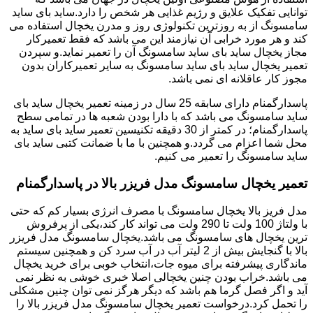
توانایی تفکیک علایق و رژیم غذایی هر شخص را دارد.ساید بای ساید
سامسونگ از به روزترین تکنولوژی روز و مدرن یخچال استفاده می
کند و هر مورد خرابی آن نیازمند این می باشد که فقط تعمیرکار
مجاز یخچال ساید بای ساید سامسونگ آن را تعمیر نماید.و سپردن
تعمیر یخچال ساید بای ساید سامسونگ به سایر تعمیرکاران بدون
مجوز کار عاقلانه ای نمی باشد.
پاسدارگمنام دارای سابقه 25 سال در زمینه تعمیر یخچال ساید بای
ساید سامسونگ می باشد که با دارا بودن شعبه ها در تمامی سطح
پاسدارگمنام؛ در کمتر از 30 دقیقه تکنیسین تعمیر ساید بای ساید به
محل شما اعزام می گردد.و همچنین با ما با ضمانت کتبی ساید بای
ساید سامسونگ را تعمیر می کنیم.
تعمیر یخچال سامسونگ مدل فریزر بالا در پاسدارگمنام
مدل فریز بالا یخچال سامسونگ با مصرف انرژی بسیار کم که حتی
با ولتاژ 100 ولت تا 290 ولت می تواند کار کند،یکی از پرفروش
ترین یخچال های سامسونگ می باشد.یخچال سامسونگ مدل فریزر
بالا با گنجایش بیش از 2 لیتر آب در آب سرد کن و همچنین سیستم
ماندگاری پیشرفته برای میوه جات،انتخاب خوبی برای خرید یخچال
می باشد.خراب بودن چنین یخچالی اصلا خبری خوشی به نظر نمی
آید و اگر فصل گرما هم باشد که دیگر هرگز نمی توان چنین مشکلی
را تحمل کرد.درخواست تعمیر یخچال سامسونگ مدل فریزر بالا را