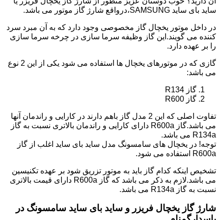
آن دارید؟ خوب دوستان عزیز منظور از شارژ گاز یخچال فریزر یا
ساید بای ساید SAMSUNG،درواقع شارژ گاز موتور می باشد.
در داخل موتور یخچال گاز مخصوصی وجود دارد که به آن مبرد سرد
کننده می گویند.این گاز وظیفه سرما سازی در چرخه سرما سازی
را بر عهده دارد.
گازی که در موتورهای یخچال ها استفاده می شود یکی از این 2 نوع
می باشد:
گاز R134
گاز R600
تفاوت اصلی که این 2 مدل گاز باهم دارند در کارایی و راندمان آنها
می باشد.گاز R600a دارای کارایی و راندمان بالاتری نسبت به گاز
R134a می باشد.
توجه! در یخچال های سامسونگ مدل ساید بای ساید اغلب از گاز
R600a استفاده می شود.
تشخیص اینکه کدام گاز باید به موتور تزریق شود بر عهده تکنیسین
می باشد.لازم به ذکر می باشد که گاز R600a دارای قیمت بالاتری
نسبت به گاز R134a می باشد.
شارژ گاز یخچال فریزر و ساید بای ساید سامسونگ در
پاسدارگمنام