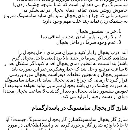
سامسونگ رخ می دهد این است که شما متوجه چشمک زدن یا
خاموش روشن شدن اتفاقی دمای یخچال در نمایشگر می
شوید.زمانی که چراغ دمای یخچال ساید بای ساید سامسونگ شروع
به چشمک زدن نماید چند علت مهم وجود دارد:
خرابی سنسور یخچال
بالا رفتن یا پایین آمدن شدید و اتفاقی دما
عدم وجود سرما در داخل یخچال
ابتدا درب یخچال را باز کنید و میزان سرمای داخل یخچال را
مشاهده کنید.اگر سرما در حدی بالا بود (یعنی داخل یخچال گرم
باشد)ابتدا نسبت به تنظیم دمای یخچال اقدام کنید.اگر مشکل بعد از
6 ساعت مرتفع و حل شد که خداروشکر.در غیر این صورت باید
سنسور یخچال و همچنین قطعات دیفراست یخچال مورد بررسی
قرار گیرد.تا زمانی که چراغ دمای یخچال ساید بای ساید سامسونگ
به صورت چشمک زدن باشد یخچال سرمایی تولید نخواهد نمود.بعد از
تعویض سنسور دمای یخچال،و بعد از گذشت 6 ساعت یخچال مجددا
دمای از دست رفته را تولید می کند.
شارژ گاز یخچال سامسونگ در پاسدارگمنام
شارژ گاز یخچال سامسونگشارژ گاز یخچال سامسونگ چیست؟ آیا
تا حالا با واژه شارژ گاز برخورد کرده اید و اصلا اطلاعاتی در مورد