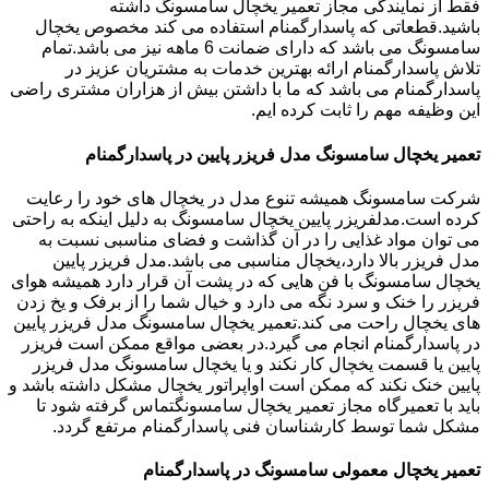
فقط از نمایندگی مجاز تعمیر یخچال سامسونگ داشته
باشید.قطعاتی که پاسدارگمنام استفاده می کند مخصوص یخچال
سامسونگ می باشد که دارای ضمانت 6 ماهه نیز می باشد.تمام
تلاش پاسدارگمنام ارائه بهترین خدمات به مشتریان عزیز در
پاسدارگمنام می باشد که ما با داشتن بیش از هزاران مشتری راضی
این وظیفه مهم را ثابت کرده ایم.
تعمیر یخچال سامسونگ مدل فریزر پایین در پاسدارگمنام
شرکت سامسونگ همیشه تنوع مدل در یخچال های خود را رعایت
کرده است.مدلفریزر پایین یخچال سامسونگ به دلیل اینکه به راحتی
می توان مواد غذایی را در آن گذاشت و فضای مناسبی نسبت به
مدل فریزر بالا دارد،یخچال مناسبی می باشد.مدل فریزر پایین
یخچال سامسونگ با فن هایی که در پشت آن قرار دارد همیشه هوای
فریزر را خنک و سرد نگه می دارد و خیال شما را از برفک و یخ زدن
های یخچال راحت می کند.تعمیر یخچال سامسونگ مدل فریزر پایین
در پاسدارگمنام انجام می گیرد.در بعضی مواقع ممکن است فریزر
پایین یا قسمت یخچال کار نکند و یا یخچال سامسونگ مدل فریزر
پایین خنک نکند که ممکن است اواپراتور یخچال مشکل داشته باشد و
باید با تعمیرگاه مجاز تعمیر یخچال سامسونگتماس گرفته شود تا
مشکل شما توسط کارشناسان فنی پاسدارگمنام مرتفع گردد.
تعمیر یخچال معمولی سامسونگ در پاسدارگمنام