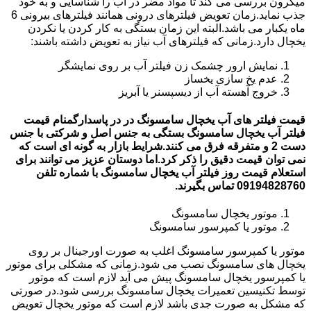
میکرون بررسی می کند تا مواد مضر در آب را شناسایی و به خود
جذب نماید.زمان تعویض فیلترهای درونی همانند فیلترهای بیرونی 6
ماه یکبار می باشد.البته این زمان بستگی به کار کردن یا نکردن
یخچال دارد.زمانی که فیلترهای آب نیاز به تعویض داشته باشند:
نمایش ارور چشمک زن فیلتر آب بر روی نمایشگر
عدم یخ سازی یخساز
خروج آهسته آب از دیسپسنر یا آبریز
قیمت فیلتر های آب یخچال سامسونگ در در پاسدارگمنام قیمت
فیلتر آب یخچال سامسونگ بستگی به جنس اصل و شرکتی با جنس
دست 2 و متفرقه فرق می کنند.شرایط بازار به گونه ای است که
نمی توان قیمت دقیق را ذکر کرد.اما دوستان عزیز می توانند برای
استعلام قیمت روز فیلتر آب یخچال سامسونگ با شماره تلفن
09194828760 تماس بگیرند.
موتور یخچال سامسونگ
موتور یا کمپرسور سامسونگ
موتور یا کمپرسور سامسونگ اغلب به صورت اورجینال بر روی
یخچال های سامسونگ نصب می شود.زمانی که مشکلی برای موتور
یا کمپرسور یخچال سامسونگ پیش می آید لازم است که موتور
توسط تکنیسین تعمیرات یخچال سامسونگ بررسی شود.در صورتی
که مشکل به صورت جدی باشد لازم است که موتور یخچال تعویض