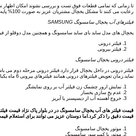
تا زمانی که تمامی قطعات فوق تست و بررسی نشوند امکان اظهار نظر 
رعایت می کنند تا مشکل یخچال مشتریان عزیز به صورت 100% پایه ای و دقیق برطرف گردد.
فیلترهای آب یخچال سامسونگ SAMSUNG
یخچال های مدل ساید بای ساید سامسونگ و همچنین مدل دوقلو از فیلتر آب استفاد
فیلتر درونی
فیلتر بیرونی
فیلتر درونی یخچال سامسونگ
فیلتر درونی در داخل یخچال قرار دارد.فیلتر درونی مرحله دوم می ب
نماید.زمان تعویض فیلترهای درونی همانند فیلترهای بیرونی 6 ماه یکبار می باشد.البته این زمان بستگی به کار کردن یا نکردن یخچال دارد.زمانی که فیلترهای آب نیاز به تعویض داشته باشند:
نمایش ارور چشمک زن فیلتر آب بر روی نمایشگر
عدم یخ سازی یخساز
خروج آهسته آب از دیسپسنر یا آبریز
قیمت دقیق را ذکر کرد.اما دوستان عزیز می توانند برای استعلام قیمت روز فیلتر آب
موتور یخچال سامسونگ
موتور یا کمپرسور سامسونگ