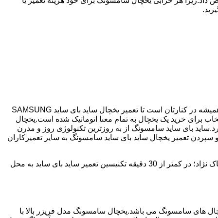
 داد.زیرا هر خرابی یخچال سامسونگ برای خود هزینه تعمیر یا
رید.
اگر یخچال شما ساید بای ساید می باشد و دچار خرابی شده است ما نمایندگی مجاز تعمیر ساید بای ساید SAMSUNG هستیم.بلوار پاک نژاد همیشه در کنارتان است تا تعمیر یخچال ساید بای ساید SAMSUNG
 ساید سامسونگ با مصرف انرژی بسیار کم و با درجه +++A امروزه مناسب ترین انتخاب برای خرید یک یخچال به تمام معنا اتوماتیک شده است.یخچال
د.ساید بای ساید سامسونگ از به روزترین تکنولوژی روز و مدرن
.و سپردن تعمیر یخچال ساید بای ساید سامسونگ به سایر تعمیرکاران
بلوار پاک نژاد دارای سابقه 25 سال در زمینه تعمیر یخچال ساید بای ساید سامسونگ می باشد که با دارا بودن شعبه ها در تمامی سطح بلوار پاک نژاد؛ در کمتر از 30 دقیقه تکنیسین تعمیر ساید بای ساید به محل
 290 ولت می تواند کار کند،یکی از پرفروش ترین یخچال های سامسونگ می باشد.یخچال سامسونگ مدل فریزر بالا با