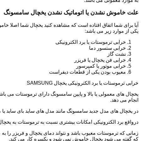
به موارد معمولی می باشد.
علت خاموش نشدن یا اتوماتیک نشدن یخچال سامسونگ
آیا برای شما اتفاق افتاده است که مشاهده کنید یخچال شما اصلا 
یکی از موارد زیر می باشد:
خرابی ترموستات یا برد الکترونیکی
خرابی سنسور دما
نشت گاز
خرابی فن یخچال یا فریزر
خرابی موتور یا کمپرسور
معیوب بودن یکی از قطعات دیفراست
خرابی ترموستات یا برد الکترونیکی یخچال SAMSUNG
یخچال های معمولی یا بالا و پایین سامسونگ دارای ترموستات می با
انجام می دهد.
در یخچال های مدل جدید سامسونگ مانند مدل های ساید بای ساید یا مد
درواقع برد الکترونیکی امکانات بیشتری نسبت به ترموستات به یخچا
زمانی که ترموستات معیوب باشد و نتواند دمای یخچال و فریزر را به
که گفته می شود یخچال خاموش نمی شود و یکسره کار می کند.