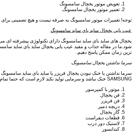
تعویض موتور یخچال سامسونگ
تعمیر موتور یخچال سامسونگ
توجه! تعمیرات موتور سامسونگ به صرفه نیست و هیچ تضمینی برای سا
عیب یابی یخچال ساید بای ساید سامسونگ
یخچال های ساید بای ساید سامسونگ دارای تکنولوژی پیشرفته ای می ب
شود.ما در مقاله جذاب و مفید عیب یابی یخچال ساید بای ساید سامسو
ترین زمان ممکن پاسخ دهیم.
سرما نداشتن یخچال سامسونگ
سرما نداشتن یا خنک نبودن یخچال فریزر یا ساید بای ساید سامسونگ 
SAMSUNG خنک نباشد و سرمایی تولید نکند لازم است که حتما تمام موارد زیر توسط تکنیسین تعمیرات یخچال سامسونگ بررسی گردد:
موتور یا کمپرسور
فن یخچال
فن فریزر
دریچه دمپر
گاز یخچال
قطعات دیفراست
لاستیک دور درب
کندانسور