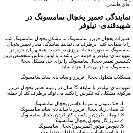
آقای هاشمی
نمایندگی تعمیر یخچال سامسونگ در
شهیدقندی- نیلوفر
تعمیرات یخچال فریزر سامسونگ ما مشکل یخچال سامسونگ شما
را با ضمانت کتبی برطرف می نماییم.نمایندگی مجاز تعمیر یخچال
سامسونگ به صورت شبانه روزی در خدمت همشهریان عزیز در
شهیدقندی- نیلوفر و حومه می باشد تا با اولین تماس،متخصص ترین
تکنیسین تعمیر یخچال سامسونگ را برای حل مشکل یخچال
سامسونگ به آدرس شما اعزام نماید.
مشکلات متداول یخچال فریزر و ساید بای ساید سامسونگ
شهیدقندی- نیلوفر با سابقه 25 سال در زمینه تعمیر یخچال فریزر
هرگونه مشکلی که فکرش را بکنید می تواند برطرف کند از جمله:
خنک نبودن و سرما نداشتن یخچال سامسونگ
صدای زیاد یخچال فریزر یا ساید بای ساید سامسونگ
اتومات نکردن و یکسره کار کردن یخچال سامسونگ
شارژ گاز یخچال یخچال سامسونگ
تعویض موتور (کمپرسور)یخچال سامسونگ
خرابی اواپراتور و سایر قطعات دیفراست