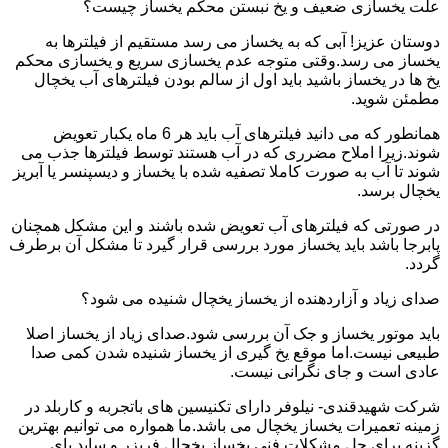
علت یخسازی ضعیف و یخ نبستن محکم یخساز چیست؟
دوستان عزیز! آبی که به یخساز می رسد مستقیم از فیلترها به
یخساز می رسد.وقتی متوجه عدم یخسازی سریع و یخسازی محکم
یخ ها در یخساز باشید باید اول از سالم بودن فیلترهای آب یخچال
مطمئن شوید.
همانطور که می دانید فیلترهای آب باید هر 6 ماه یکبار تعویض
شوند.زیرا املاح مضرری که در آب هستند توسط فیلترها جذب می
شوند تا آب به صورت کاملا تصفیه شده با یخساز و دیسپنسر یا آبریز
یخچال برسد.
در صورتی که فیلترهای آب تعویض شده باشند و این مشکل همچنان
پابرجا باشد باید یخساز مورد بررسی قرار گیرد تا مشکل آن برطرف
گردد.
صدای زیاد و آزاردهنده از یخساز یخچال شنیده می شود؟
باید موتور یخساز و جک آن بررسی شود.صدای زیاد از یخساز اصلا
طبیعی نیست.اما موقع یخ گیری از یخساز شنیده شدن کمی صدا
عادی است و جای نگرانی نیست.
شرکت شهیدقندی- نیلوفر دارای تکنیسین های باتجربه و کاربلد در
زمینه تعمیرات یخساز یخچال می باشد.ما همواره می توانیم بهترین
گزینه برای حل مشکلات فنی یخساز یخچال فریزر و ساید بای