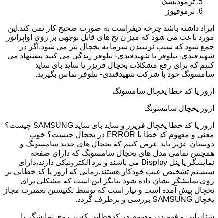
ترمودیسک
ترموفیوز
ایراد داشته باشد چرخه دیفراست به صورت صحیح کار نمی کند.این
مورد باعث می شود که میزان یخ های قابل توجهی بر روی اواپراتور
جمع شود که سبب نرسیدن سرما به یخچال نیز می شود.اگر در
شهیدقندی- نیلوفر یا شهیدقندی- نیلوفر زندگی می کنید پیشنهاد می
کنیم که برای رفع مشکلات یخچال فریزر یا ساید بای ساید
سامسونگ خود با شرکت شهیدقندی- نیلوفر تماس بگیرید.
ارور یا کد خطا یخچال سامسونگ
ارور یخچال سامسونگ
ارور یا کد خطا یخچال فریزر و ساید بای ساید SAMSUNG چیست؟
معنی و مفهوم کد خطا یا ERROR در یخچال چیست؟ خوب
دوستان عزیز باید عرض کنیم که یخچال های جدید سامسونگ و
همچنین تمامی مدل های یخچال سامسونگ که دارای صفحه
نمایشگر یا پنل Display می باشند و برد الکترونیکی دارند،دارای
سیستم تشخیص عیب خودکار هستند.زمانی که ارور یا کد خطایی بر
روی نمایشگر نشان داده شود بیانگر این است که مشکلی برای
یخچال پیش آمده است و نیاز است که توسط تکنیسین تعمیرت مجاز
یخچال SAMSUNG بررسی و برطرف گردد.
شناسایی و فهمیدن مفهوم هر کدخطایی که بر روی نمایشگر یا