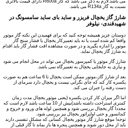
می باشد.لازم به ذکر می باشد که گاز R600a دارای قیمت بالاتری
نسبت به گاز R134a می باشد.
شارژ گاز یخچال فریزر و ساید بای ساید سامسونگ در
شهیدقندی- نیلوفر
دوستان عزیز همیشه توجه کنید که برای فهمیدن این نکته گاز موتور
واقعا کم شده است یا نه باید تعمیرکار یخچال با فشار سنج گاز
موتور را اندازه بگیرید و در صورت مشاهده افت فشار گاز باید اقدام
به شارژ گاز یخچال نماید.
شارژ گاز موتور یا کمپرسور یخچال می تواند در محل انجام می شود
و نیازی به جابجایی یخچال به تعمیرگاه نمی باشد.
بعد از شارژ گاز،موتور ممکن است یخچال تا 6 ساعت هم به صورت
یکسره کار کند که جای نگرانی نیست و یخچال دارد سرمای از
دست رفته را جبران می کند.
اما اگر میزان کار کردن یکسره (یعنی موتور یخچال مدت زمان
کمتری استراحت داشته باشد)بیش از 10 ساعت باشد لازم است که
مجددا گاز یخچال بررسی شود و همچنین لوله های ورود و خروج و
کندانسور و حتی اواپراتور یخچال نیز بررسی شود.
توجه! موقع شارژ گاز موتور یخچال کسانی که مشکل تنفسی دارند
باید از محل دور شوند و همچنین پنجره ها باز بماند تا گاز قبلی از