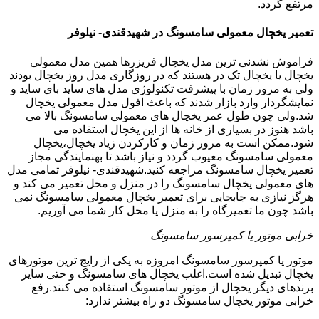
مرتفع گردد.
تعمیر یخچال معمولی سامسونگ در شهیدقندی- نیلوفر
فراموش نشدنی ترین مدل یخچال فریزرها همین مدل معمولی
یخچال یا یخچال تک در هستند که در روزگاری مدل روز یخچال بودند
ولی به مرور زمان با پیشرفت تکنولوژی مدل های ساید بای ساید و
نمایشگردار وارد بازار شدند که باعث افول مدل معمولی یخچال
شد.ولی چون طول عمر یخچال های معمولی سامسونگ بالا می
باشد هنوز در بسیاری از خانه ها از این یخچال استفاده می
شود.ممکن است به مرور زمان و کارکردن زیاد یخچال،یخچال
معمولی سامسونگ معیوب گردد و نیاز باشد تا بهنمایندگی مجاز
تعمیر یخچال سامسونگ مراجعه کنید.شهیدقندی- نیلوفر تمامی مدل
های معمولی یخچال سامسونگ را در منزل و محل تعمیر می کند و
هرگز نیازی به جابجایی برای تعمیر یخچال معمولی سامسونگ نمی
باشد چون ما تعمیرگاه را به منزل یا محل کار شما می آوریم.
خرابی موتور یا کمپرسور سامسونگ
موتور یا کمپرسور سامسونگ امروزه به یکی از رایج ترین موتورهای
یخچال تبدیل شده است.اغلب یخچال های سامسونگ و حتی سایر
برندهای دیگر یخچال از موتور سامسونگ استفاده می کنند.رفع
خرابی موتور یخچال سامسونگ دو راه بیشتر ندارد: