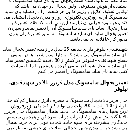
تمام معنا اتوماتیک شده است.یخچال ساید بای ساید سامسونگ با
استفاده از هوش مصنوعی اولین یخچال در جهان می باشد که
توانایی تفکیک علایق و رژیم غذایی هر شخص را دارد.ساید بای ساید
سامسونگ از به روزترین تکنولوژی روز و مدرن یخچال استفاده می
کند و هر مورد خرابی آن نیازمند این می باشد که فقط تعمیرکار
مجاز یخچال ساید بای ساید سامسونگ آن را تعمیر نماید.و سپردن
تعمیر یخچال ساید بای ساید سامسونگ به سایر تعمیرکاران بدون
مجوز کار عاقلانه ای نمی باشد.
شهیدقندی- نیلوفر دارای سابقه 25 سال در زمینه تعمیر یخچال ساید
بای ساید سامسونگ می باشد که با دارا بودن شعبه ها در تمامی
سطح شهیدقندی- نیلوفر؛ در کمتر از 30 دقیقه تکنیسین تعمیر ساید
بای ساید به محل شما اعزام می گردد.و همچنین با ما با ضمانت
کتبی ساید بای ساید سامسونگ را تعمیر می کنیم.
تعمیر یخچال سامسونگ مدل فریزر بالا در شهیدقندی-
نیلوفر
مدل فریز بالا یخچال سامسونگ با مصرف انرژی بسیار کم که حتی
با ولتاژ 100 ولت تا 290 ولت می تواند کار کند،یکی از پرفروش
ترین یخچال های سامسونگ می باشد.یخچال سامسونگ مدل فریزر
بالا با گنجایش بیش از 2 لیتر آب در آب سرد کن و همچنین سیستم
ماندگاری پیشرفته برای میوه جات،انتخاب خوبی برای خرید یخچال
می باشد.خراب بودن چنین یخچالی اصلا خبری خوشی به نظر نمی