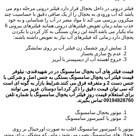
فیلتر درونی در داخل یخچال قرار دارد.فیلتر درونی مرحله دوم می
باشد که آب ورودی به یخچال را از یک صافی دقیق با حساسیت چند
میکرون بررسی می کند تا مواد مضر در آب را شناسایی و به خود
جذب نماید.زمان تعویض فیلترهای درونی همانند فیلترهای بیرونی 6
ماه یکبار می باشد.البته این زمان بستگی به کار کردن یا نکردن
یخچال دارد.زمانی که فیلترهای آب نیاز به تعویض داشته باشند:
نمایش ارور چشمک زن فیلتر آب بر روی نمایشگر
عدم یخ سازی یخساز
خروج آهسته آب از دیسپسنر یا آبریز
قیمت فیلتر های آب یخچال سامسونگ در در شهیدقندی- نیلوفر
قیمت فیلتر آب یخچال سامسونگ بستگی به جنس اصل و شرکتی با
جنس دست 2 و متفرقه فرق می کنند.شرایط بازار به گونه ای است
که نمی توان قیمت دقیق را ذکر کرد.اما دوستان عزیز می توانند
برای استعلام قیمت روز فیلتر آب یخچال سامسونگ با شماره تلفن
09194828760 تماس بگیرند.
موتور یخچال سامسونگ
موتور یا کمپرسور سامسونگ
موتور یا کمپرسور سامسونگ اغلب به صورت اورجینال بر روی
یخچال های سامسونگ نصب می شود.زمانی که مشکلی برای موتور