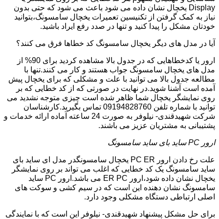
Display یخچال نشان داده می شود باعث می شود که حتی بدون
نیاز به کمک گرفتن از تکنیسین تعمیرات یخچال سامسونگ،بتوانید
خودتان مشکل را پیدا کنید و تنها در صدد رفع ایراد باشید.
آیا در مدل های دیگر یخچال سامسونگ کد خطاها فرق می کنند؟
ارور یا کدخطاهایی که در جدول بالا مشاهده کردید برای 90% از
مدل های یخچال سامسونگ جواب هستند و کار می کنند.تنها با
مطالعه جدول بالا می توانید با علت و مشکلی که برای یخچال پیش
آمده است آشنا شوید.در نهایت در صورتی که از کد خطایی که بر
روی نمایشگر یخچال شما ظاهر شده است چیزی متوجه نشدید می
توانید با شماره تلفن 09194828760 تماس بگیرید.کارشناسان
شرکت شهیدقندی- نیلوفر به صورت 24 ساعته آماده ارائه خدمات و
پشتیبانی به مشتریان عزیز می باشند.
ارور PC ساید بای ساید سامسونگ
علت رخ دادن ارور PC ER یخچال سامسونگدر مدل ای ساید بای
ساید سامسونگ یک کد خطایی که اغلب می تواند بر روی نمایشگر
یخچال نشان داده شود،ارور ER PC می باشد.ارور PC ساید
سامسونگ نشان دهنده این است که در سیم کشی و سوکت های
اصلی ارتباطی دستگاه مشکلی وجود دارد.
برای حل مشکل پیشنهاد شهیدقندی- نیلوفر این است که با نمایندگی