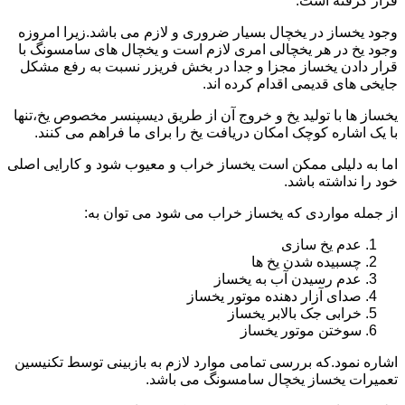
قرار گرفته است.
وجود یخساز در یخچال بسیار ضروری و لازم می باشد.زیرا امروزه
وجود یخ در هر یخچالی امری لازم است و یخچال های سامسونگ با
قرار دادن یخساز مجزا و جدا در بخش فریزر نسبت به رفع مشکل
جایخی های قدیمی اقدام کرده اند.
یخساز ها با تولید یخ و خروج آن از طریق دیسپنسر مخصوص یخ،تنها
با یک اشاره کوچک امکان دریافت یخ را برای ما فراهم می کنند.
اما به دلیلی ممکن است یخساز خراب و معیوب شود و کارایی اصلی
خود را نداشته باشد.
از جمله مواردی که یخساز خراب می شود می توان به:
عدم یخ سازی
چسبیده شدن یخ ها
عدم رسیدن آب به یخساز
صدای آزار دهنده موتور یخساز
خرابی جک بالابر یخساز
سوختن موتور یخساز
اشاره نمود.که بررسی تمامی موارد لازم به بازبینی توسط تکنیسین
تعمیرات یخساز یخچال سامسونگ می باشد.