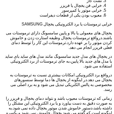
نشت گاز
خرابی فن یخچال یا فریزر
خرابی موتور یا کمپرسور
معیوب بودن یکی از قطعات دیفراست
خرابی ترموستات یا برد الکترونیکی یخچال SAMSUNG
یخچال های معمولی یا بالا و پایین سامسونگ دارای ترموستات می
باشند.درواقع ترموستات یخچال وظیفه استارت زدن و خاموش
کردن موتور را بر عهده دارد.ترموستات این کار را توسط دمای
فعلی فریزر انجام می دهد.
در یخچال های مدل جدید سامسونگ مانند مدل های ساید بای ساید
یا مدل های جدید بالا پایین،به جای ترموستات از برد الکترونیکی
استفاده می شود.
درواقع برد الکترونیکی امکانات بیشتری نسبت به ترموستات به
یخچال می دهد.در اینگونه از یخچال ها دما توسط سنسورهای
مخصوصی به پالس الکتریکی تبدیل می شود و به برد اصلی می
رسد.
زمانی که ترموستات معیوب باشد و نتواند دمای یخچال و فریزر را
به صورت دقیق به دست بیاورد و یا برد الکترونیکی این مشکل را
داشته باشد،دستور خاموش شدن موتور یخچال داده نمی شود.به
اینگونه است که گفته می شود یخچال خاموش نمی شود و یکسره