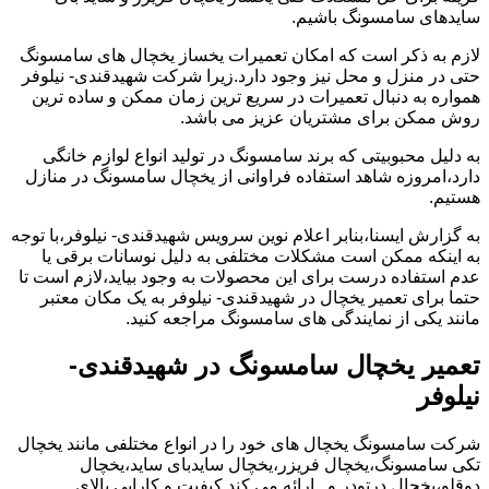
سایدهای سامسونگ باشیم.
لازم به ذکر است که امکان تعمیرات یخساز یخچال های سامسونگ
حتی در منزل و محل نیز وجود دارد.زیرا شرکت شهیدقندی- نیلوفر
همواره به دنبال تعمیرات در سریع ترین زمان ممکن و ساده ترین
روش ممکن برای مشتریان عزیز می باشد.
به دلیل محبوبیتی که برند سامسونگ در تولید انواع لوازم خانگی
دارد،امروزه شاهد استفاده فراوانی از یخچال سامسونگ در منازل
هستیم.
به گزارش ایسنا،بنابر اعلام نوین سرویس شهیدقندی- نیلوفر،با توجه
به اینکه ممکن است مشکلات مختلفی به دلیل نوسانات برقی یا
عدم استفاده درست برای این محصولات به وجود بیاید،لازم است تا
حتما برای تعمیر یخچال در شهیدقندی- نیلوفر به یک مکان معتبر
مانند یکی از نمایندگی های سامسونگ مراجعه کنید.
تعمیر یخچال سامسونگ در شهیدقندی-
نیلوفر
شرکت سامسونگ یخچال های خود را در انواع مختلفی مانند یخچال
تکی سامسونگ،یخچال فریزر،یخچال سایدبای ساید،یخچال
دوقلو،یخچال درتودر و...ارائه می کند.کیفیت و کارایی بالای