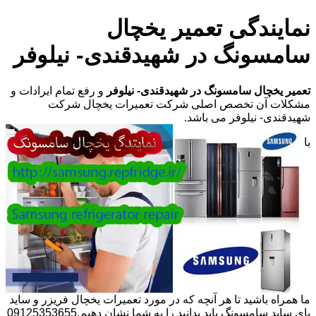
نمایندگی تعمیر یخچال
سامسونگ در شهیدقندی- نیلوفر
تعمیر یخچال سامسونگ در شهیدقندی- نیلوفر
و رفع تمام ایرادات و
مشکلات آن تخصص اصلی شرکت تعمیرات یخچال شرکت
شهیدقندی- نیلوفر می باشد.
با
ما همراه باشید تا هر آنچه که در مورد تعمیرات یخچال فریزر و ساید
بای ساید سامسونگ باید بدانید را به شما نشان دهیم.09125353655