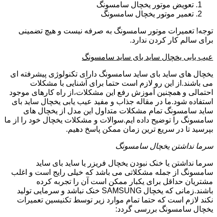
تعویض موتور یخچال سامسونگ
تعمیر موتور یخچال سامسونگ
توجه! تعمیرات موتور سامسونگ به صرفه نیست و هیچ تضمینی
برای سالم کار کردن ندارد.
عیب یابی یخچال ساید بای ساید سامسونگ
یخچال های ساید بای ساید سامسونگ دارای تکنولوژی پیشرفته ای
می باشند.از این رو لازم است حتما برای آشنایی با مشکلات
احتمالی و همچنین آموزش رفع این مشکلات،از راه کارهای موجود
استفاده شود.ما در مقاله جذاب و مفید عیب یابی یخچال ساید بای
ساید سامسونگ تمام مشکلات متداول این مدل از یخچال های
سامسونگ را توضیح داده ایم.سوالات و مشکلات یخچال خود را از ما
بپرسید تا در سریع ترین زمان ممکن پاسخ دهیم.
سرما نداشتن یخچال سامسونگ
سرما نداشتن یا خنک نبودن یخچال فریزر یا ساید بای ساید
سامسونگ از جمله مشکلاتی می باشد که خیلی رایج است و اغلب
مشتریان حداقل برای یکبار ممکن است آن را تجربه کرده
باشند.زمانی که یخچال SAMSUNG خنک نباشد و سرمایی تولید
نکند لازم است که حتما تمام موارد زیر توسط تکنیسین تعمیرات
یخچال سامسونگ بررسی گردد: