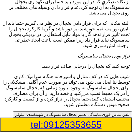
از نکات دیگری که در این مورد باید حتما برای نگهداری یخچال
سامسونگ به آن توجه کرد،عدم قرار دادن وسیله های مختلف بر
روی یخچال می باشد.
البته مکانی که برای قرار دادن یخچال در نظر می گیریم حتما باید از
تابش نور مستقیم خورشید نیز دور باشد و گرما کارکرد یخچال را
تحت تاثیر قرار ندهد.گاز یا مواد قابل اشتعال را در نزدیکی یخچال
سامسونگ نباید قرار داد زیرا ممکن است باعث ایجاد خطراتی
ازجمله آتش سوزی شود.
تراز بودن یخچال سامسونگ
توجه کنید که یخچال را درجایی صاف قرار دهید
شیب هایی که در کف منازل و آشپزخانه هنگام سرامیک کاری
توسط بنا ایجاد می شود می تواند در صورت عدم آگاهی مشکلاتی را
برای یخچال سامسونگ به وجود بیاورد.زمانی که یخچال سامسونگ
را در یک محیط نصب می کنید و قصد دارید از آن برای مصارف
مختلف استفاده کنید،حتماً یخچال را تراز کرده و از کیفیت و کارکرد
صحیح موتور دستگاه مطمئن شوید.
تلفن تماس فوری
نمایندگی تعمیر یخچال سامسونگ در شهیدقندی- نیلوفر
زمانی که یخچال سامسونگ تراز نشده باشد،به دلایل مختلف به
موتور دستگاه فشار می آید و علاوه بر تولید صداهای مختلف در
tel:09125353655
برخی از موارد ممکن است باعث کاهش طول عمر موتور نیز
شود.همچنین در عملکرد گاز مبرد اختلال ایجاد می کند.