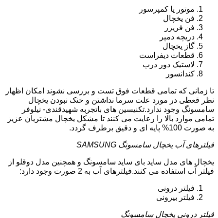
موتور یا کمپرسور
فن یخچال
فن فریزر
دریچه دمپر
گاز یخچال
قطعات دیفراست
لاستیک دور درب
کندانسور
تا زمانی که تمامی قطعات فوق تست و بررسی نشوند امکان اظهار
نظر قعطی در مورد علت سرما نداشتن و خنک نبودن یخچال
سامسونگ وجود ندارد.تکنیسین های باتجربه شهیدقندی- نیلوفر
تمامی موارد بالا را رعایت می کنند تا مشکل یخچال مشتریان عزیز
به صورت 100% پایه ای و دقیق برطرف گردد.
فیلترهای آب یخچال سامسونگ SAMSUNG
یخچال های مدل ساید بای ساید سامسونگ و همچنین مدل دوقلو از
فیلتر آب استفاده می کنند.فیلترهای آب به 2 صورت وجود دارد:
فیلتر درونی
فیلتر بیرونی
فیلتر درونی یخچال سامسونگ