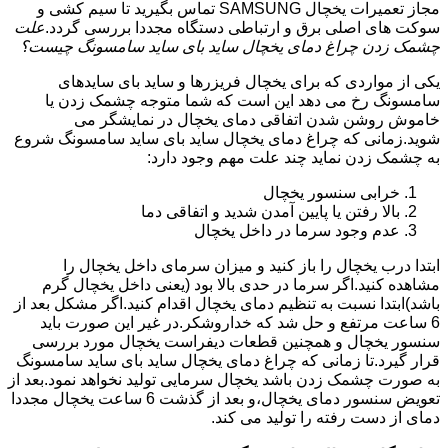
مجاز تعمیرات یخچال SAMSUNG تماس بگیرید تا سیم کشی و
سوکت های اصلی برق و ارتباطی دستگاه مجددا بررسی گردد.
علت
چشمک زدن چراغ دمای یخچال ساید بای ساید سامسونگ چیست؟
یکی از مواردی که برای یخچال فریزرها و ساید بای سایدهای
سامسونگ رخ می دهد این است که شما متوجه چشمک زدن یا
خاموش روشن شدن اتفاقی دمای یخچال در نمایشگر می
شوید.زمانی که چراغ دمای یخچال ساید بای ساید سامسونگ شروع
به چشمک زدن نماید چند علت مهم وجود دارد:
خرابی سنسور یخچال
بالا رفتن یا پایین آمدن شدید و اتفاقی دما
عدم وجود سرما در داخل یخچال
ابتدا درب یخچال را باز کنید و میزان سرمای داخل یخچال را
مشاهده کنید.اگر سرما در حدی بالا بود (یعنی داخل یخچال گرم
باشد)ابتدا نسبت به تنظیم دمای یخچال اقدام کنید.اگر مشکل بعد از
6 ساعت مرتفع و حل شد که خداروشکر.در غیر این صورت باید
سنسور یخچال و همچنین قطعات دیفراست یخچال مورد بررسی
قرار گیرد.تا زمانی که چراغ دمای یخچال ساید بای ساید سامسونگ
به صورت چشمک زدن باشد یخچال سرمایی تولید نخواهد نمود.بعد از
تعویض سنسور دمای یخچال،و بعد از گذشت 6 ساعت یخچال مجددا
دمای از دست رفته را تولید می کند.