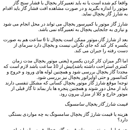
واقعا کم شده است یا نه باید تعمیرکار یخچال با فشار سنج گاز
موتور را اندازه بگیرید و در صورت مشاهده افت فشار گاز باید اقدام
به شارژ گاز یخچال نماید.
شارژ گاز موتور یا کمپرسور یخچال می تواند در محل انجام می شود
و نیازی به جابجایی یخچال به تعمیرگاه نمی باشد.
بعد از شارژ گاز،موتور ممکن است یخچال تا 6 ساعت هم به صورت
یکسره کار کند که جای نگرانی نیست و یخچال دارد سرمای از
دست رفته را جبران می کند.
اما اگر میزان کار کردن یکسره (یعنی موتور یخچال مدت زمان
کمتری استراحت داشته باشد)بیش از 10 ساعت باشد لازم است که
مجددا گاز یخچال بررسی شود و همچنین لوله های ورود و خروج و
کندانسور و حتی اواپراتور یخچال نیز بررسی شود.
توجه! موقع شارژ گاز موتور یخچال کسانی که مشکل تنفسی دارند
باید از محل دور شوند و همچنین پنجره ها باز بماند تا گاز قبلی از
موتور خارج و کلا از منزل بیرون رود.
قیمت شارژ گاز یخچال سامسونگ
هزینه یا قیمت شارژ گاز یخچال سامسونگ به چه مواردی بستگی
دارد؟
چه عواملی در تعیین میزان قیمت گاز یخچال فریزر یا ساید بای