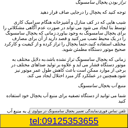
تراز بودن یخچال سامسونگ
توجه کنید که یخچال را درجایی صاف قرار دهید
شیب هایی که در کف منازل و آشپزخانه هنگام سرامیک کاری
توسط بنا ایجاد می شود می تواند در صورت عدم آگاهی مشکلاتی را
برای یخچال سامسونگ به وجود بیاورد.زمانی که یخچال سامسونگ
را در یک محیط نصب می کنید و قصد دارید از آن برای مصارف
مختلف استفاده کنید،حتماً یخچال را تراز کرده و از کیفیت و کارکرد
صحیح موتور دستگاه مطمئن شوید.
زمانی که یخچال سامسونگ تراز نشده باشد،به دلایل مختلف به
موتور دستگاه فشار می آید و علاوه بر تولید صداهای مختلف در
برخی از موارد ممکن است باعث کاهش طول عمر موتور نیز
شود.همچنین در عملکرد گاز مبرد اختلال ایجاد می کند.
منبع آب یخچال سامسونگ
شما می توانید از دستگاه تصفیه برای منبع آب یخچال خود استفاده
کنید
در دفترچه راهنمای یخچال سامسونگ قسمت ویژه ای به منبع آب
تلفن تماس فوری
نمایندگی تعمیر یخچال سامسونگ در مولوی
آن و راهنمایی لازم در زمینه نصب و استفاده از آن اختصاص داده
tel:09125353655
شده است.برخی از مدل های یخچال سامسونگ دارای منبع آبریز
بوده و آبی خنک را به شما تحویل می دهند.برخی دیگر نیز آب را به