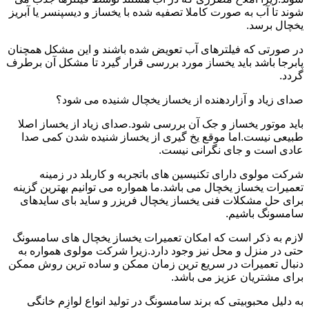
شوند تا آب به صورت کاملا تصفیه شده با یخساز و دیسپنسر یا آبریز
یخچال برسد.
در صورتی که فیلترهای آب تعویض شده باشند و این مشکل همچنان
پابرجا باشد باید یخساز مورد بررسی قرار گیرد تا مشکل آن برطرف
گردد.
صدای زیاد و آزاردهنده از یخساز یخچال شنیده می شود؟
باید موتور یخساز و جک آن بررسی شود.صدای زیاد از یخساز اصلا
طبیعی نیست.اما موقع یخ گیری از یخساز شنیده شدن کمی صدا
عادی است و جای نگرانی نیست.
شرکت مولوی دارای تکنیسین های باتجربه و کاربلد در زمینه
تعمیرات یخساز یخچال می باشد.ما همواره می توانیم بهترین گزینه
برای حل مشکلات فنی یخساز یخچال فریزر و ساید بای سایدهای
سامسونگ باشیم.
لازم به ذکر است که امکان تعمیرات یخساز یخچال های سامسونگ
حتی در منزل و محل نیز وجود دارد.زیرا شرکت مولوی همواره به
دنبال تعمیرات در سریع ترین زمان ممکن و ساده ترین روش ممکن
برای مشتریان عزیز می باشد.
به دلیل محبوبیتی که برند سامسونگ در تولید انواع لوازم خانگی