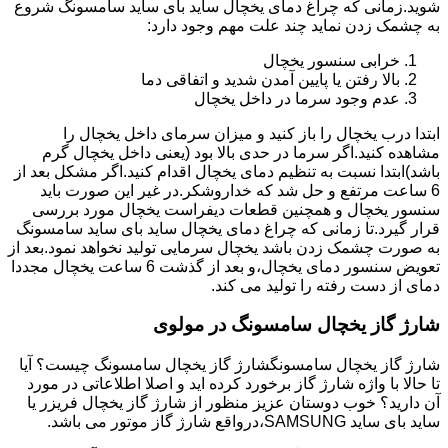
شوید.زمانی که چراغ دمای یخچال ساید بای ساید سامسونگ شروع
به چشمک زدن نماید چند علت مهم وجود دارد:
خرابی سنسور یخچال
بالا رفتن یا پایین آمدن شدید و اتفاقی دما
عدم وجود سرما در داخل یخچال
ابتدا درب یخچال را باز کنید و میزان سرمای داخل یخچال را
مشاهده کنید.اگر سرما در حدی بالا بود (یعنی داخل یخچال گرم
باشد)ابتدا نسبت به تنظیم دمای یخچال اقدام کنید.اگر مشکل بعد از
6 ساعت مرتفع و حل شد که خداروشکر.در غیر این صورت باید
سنسور یخچال و همچنین قطعات دیفراست یخچال مورد بررسی
قرار گیرد.تا زمانی که چراغ دمای یخچال ساید بای ساید سامسونگ
به صورت چشمک زدن باشد یخچال سرمایی تولید نخواهد نمود.بعد از
تعویض سنسور دمای یخچال،و بعد از گذشت 6 ساعت یخچال مجددا
دمای از دست رفته را تولید می کند.
شارژ گاز یخچال سامسونگ در مولوی
شارژ گاز یخچال سامسونگشارژ گاز یخچال سامسونگ چیست؟ آیا
تا حالا با واژه شارژ گاز برخورد کرده اید و اصلا اطلاعاتی در مورد
آن دارید؟ خوب دوستان عزیز منظور از شارژ گاز یخچال فریزر یا
ساید بای ساید SAMSUNG،درواقع شارژ گاز موتور می باشد.