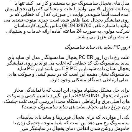
مدل های یخچال سامسونگ جواب هستند و کار می کنند.تنها با
مطالعه جدول بالا می توانید با علت و مشکلی که برای یخچال پیش
آمده است آشنا شوید.در نهایت در صورتی که از کد خطایی که بر
روی نمایشگر یخچال شما ظاهر شده است چیزی متوجه نشدید می
توانید با شماره تلفن 09194828760 تماس بگیرید.کارشناسان
شرکت مولوی به صورت 24 ساعته آماده ارائه خدمات و پشتیبانی
به مشتریان عزیز می باشند.
ارور PC ساید بای ساید سامسونگ
علت رخ دادن ارور PC ER یخچال سامسونگدر مدل ای ساید بای
ساید سامسونگ یک کد خطایی که اغلب می تواند بر روی نمایشگر
یخچال نشان داده شود،ارور ER PC می باشد.ارور PC ساید
سامسونگ نشان دهنده این است که در سیم کشی و سوکت های
اصلی ارتباطی دستگاه مشکلی وجود دارد.
برای حل مشکل پیشنهاد مولوی این است که با نمایندگی مجاز
تعمیرات یخچال SAMSUNG تماس بگیرید تا سیم کشی و سوکت
های اصلی برق و ارتباطی دستگاه مجددا بررسی گردد.
علت چشمک
زدن چراغ دمای یخچال ساید بای ساید سامسونگ چیست؟
یکی از مواردی که برای یخچال فریزرها و ساید بای سایدهای
سامسونگ رخ می دهد این است که شما متوجه چشمک زدن یا
خاموش روشن شدن اتفاقی دمای یخچال در نمایشگر می