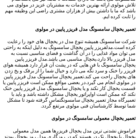
تلاش مولوی ارائه بهترین خدمات به مشتریان عزیز در مولوی می
باشد که ما با داشتن بیش از هزاران مشتری راضی این وظیفه مهم
را ثابت کرده ایم.
تعمیر یخچال سامسونگ مدل فریزر پایین در مولوی
شرکت سامسونگ همیشه تنوع مدل در یخچال های خود را رعایت
کرده است.مدلفریزر پایین یخچال سامسونگ به دلیل اینکه به راحتی
می توان مواد غذایی را در آن گذاشت و فضای مناسبی نسبت به
مدل فریزر بالا دارد،یخچال مناسبی می باشد.مدل فریزر پایین
یخچال سامسونگ با فن هایی که در پشت آن قرار دارد همیشه هوای
فریزر را خنک و سرد نگه می دارد و خیال شما را از برفک و یخ زدن
های یخچال راحت می کند.تعمیر یخچال سامسونگ مدل فریزر پایین
در مولوی انجام می گیرد.در بعضی مواقع ممکن است فریزر پایین یا
قسمت یخچال کار نکند و یا یخچال سامسونگ مدل فریزر پایین خنک
نکند که ممکن است اواپراتور یخچال مشکل داشته باشد و باید با
تعمیرگاه مجاز تعمیر یخچال سامسونگتماس گرفته شود تا مشکل
شما توسط کارشناسان فنی مولوی مرتفع گردد.
تعمیر یخچال معمولی سامسونگ در مولوی
فراموش نشدنی ترین مدل یخچال فریزرها همین مدل معمولی
یخچال یا یخچال تک در هستند که در روزگاری مدل روز یخچال بودند