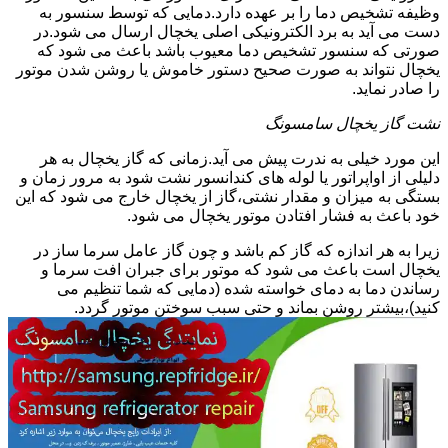
وظیفه تشخیص دما را بر عهده دارد.دمایی که توسط سنسور به
دست می آید به برد الکترونیکی اصلی یخچال ارسال می شود.در
صورتی که سنسور تشخیص دما معیوب باشد باعث می شود که
یخچال نتواند به صورت صحیح دستور خاموش یا روشن شدن موتور
را صادر نماید.
نشت گاز یخچال سامسونگ
این مورد خیلی به ندرت پیش می آید.زمانی که گاز یخچال به هر
دلیلی از اواپراتور یا لوله های کندانسور نشت شود به مرور زمان و
بستگی به میزان و مقدار نشتی،گاز از یخچال خارج می شود که این
خود باعث به فشار افتادن موتور یخچال می شود.
زیرا به هر اندازه که گاز کم باشد و چون گاز عامل سرما ساز در
یخچال است باعث می شود که موتور برای جبران افت سرما و
رساندن دما به دمای خواسته شده (دمایی که شما تنظیم می
کنید)،بیشتر روشن بماند و حتی سبب سوختن موتور گردد.