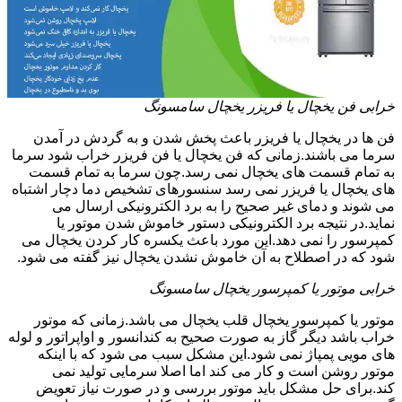
خرابی فن یخچال یا فریزر یخچال سامسونگ
فن ها در یخچال یا فریزر باعث پخش شدن و به گردش در آمدن
سرما می باشند.زمانی که فن یخچال یا فن فریزر خراب شود سرما
به تمام قسمت های یخچال نمی رسد.چون سرما به تمام قسمت
های یخچال یا فریزر نمی رسد سنسورهای تشخیص دما دچار اشتباه
می شوند و دمای غیر صحیح را به برد الکترونیکی ارسال می
نماید.در نتیجه برد الکترونیکی دستور خاموش شدن موتور یا
کمپرسور را نمی دهد.این مورد باعث یکسره کار کردن یخچال می
شود که در اصطلاح به آن خاموش نشدن یخچال نیز گفته می شود.
خرابی موتور یا کمپرسور یخچال سامسونگ
موتور یا کمپرسور یخچال قلب یخچال می باشد.زمانی که موتور
خراب باشد دیگر گاز به صورت صحیح به کندانسور و اواپراتور و لوله
های مویی پمپاژ نمی شود.این مشکل سبب می شود که با اینکه
موتور روشن است و کار می کند اما اصلا سرمایی تولید نمی
کند.برای حل مشکل باید موتور بررسی و در صورت نیاز تعویض