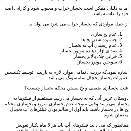
اما به دلیلی ممکن است یخساز خراب و معیوب شود و کارایی اصلی
خود را نداشته باشد.
از جمله مواردی که یخساز خراب می شود می توان به:
عدم یخ سازی
چسبیده شدن یخ ها
عدم رسیدن آب به یخساز
صدای آزار دهنده موتور یخساز
خرابی جک بالابر یخساز
سوختن موتور یخساز
اشاره نمود.که بررسی تمامی موارد لازم به بازبینی توسط تکنیسین
تعمیرات یخساز یخچال سامسونگ می باشد.
علت یخسازی ضعیف و یخ نبستن محکم یخساز چیست؟
دوستان عزیز! آبی که به یخساز می رسد مستقیم از فیلترها به
یخساز می رسد.وقتی متوجه عدم یخسازی سریع و یخسازی محکم
یخ ها در یخساز باشید باید اول از سالم بودن فیلترهای آب یخچال
مطمئن شوید.
همانطور که می دانید فیلترهای آب باید هر 6 ماه یکبار تعویض
شوند.زیرا املاح مضرری که در آب هستند توسط فیلترها جذب می