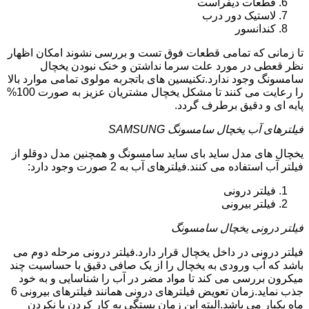
قطعات دیفراست
لاستیک دور درب
کندانسور
تا زمانی که تمامی قطعات فوق تست و بررسی نشوند امکان اظهار
نظر قعطی در مورد علت سرما نداشتن و خنک نبودن یخچال
سامسونگ وجود ندارد.تکنیسین های باتجربه مولوی تمامی موارد بالا
را رعایت می کنند تا مشکل یخچال مشتریان عزیز به صورت 100%
پایه ای و دقیق برطرف گردد.
فیلترهای آب یخچال سامسونگ SAMSUNG
یخچال های مدل ساید بای ساید سامسونگ و همچنین مدل دوقلو از
فیلتر آب استفاده می کنند.فیلترهای آب به 2 صورت وجود دارد:
فیلتر درونی
فیلتر بیرونی
فیلتر درونی یخچال سامسونگ
فیلتر درونی در داخل یخچال قرار دارد.فیلتر درونی مرحله دوم می
باشد که آب ورودی به یخچال را از یک صافی دقیق با حساسیت چند
میکرون بررسی می کند تا مواد مضر در آب را شناسایی و به خود
جذب نماید.زمان تعویض فیلترهای درونی همانند فیلترهای بیرونی 6
ماه یکبار می باشد.البته این زمان بستگی به کار کردن یا نکردن