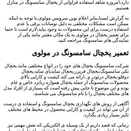
دارد،امروزه شاهد استفاده فراوانی از یخچال سامسونگ در منازل
هستیم.
به گزارش ایسنا،بنابر اعلام نوین سرویس مولوی،با توجه به اینکه
ممکن است مشکلات مختلفی به دلیل نوسانات برقی یا عدم
استفاده درست برای این محصولات به وجود بیاید،لازم است تا حتما
برای تعمیر یخچال در مولوی به یک مکان معتبر مانند یکی از
نمایندگی های سامسونگ مراجعه کنید.
تعمیر یخچال سامسونگ در مولوی
شرکت سامسونگ یخچال های خود را در انواع مختلفی مانند یخچال
تکی سامسونگ،یخچال فریزر،یخچال سایدبای ساید،یخچال
دوقلو،یخچال درتودر و...ارائه می کند.کیفیت و کارایی بالای
محصولات سامسونگ از جمله یخچال همواره زبانزد خاص و عام
بوده و این موضوع تا جایی پیش رفته است که بسیاری از افراد مدل
های مختلف یخچال را با نام سامسونگ می شناسند.
آگاهی از روش های نگهداری یخچال سامسونگ و استفاده ی درست
از آن می تواند در کیفیت و کارایی محصول در محیط های مختلف
تاثیر بسیار زیادی بگذارد.
زمانی که قصد داریم از یک وسیله ی الکتریکی که نقش مهمی نیز
در خانه ایفا می کند استفاده کنیم،حتما باید تمامی اصول ایمنی را