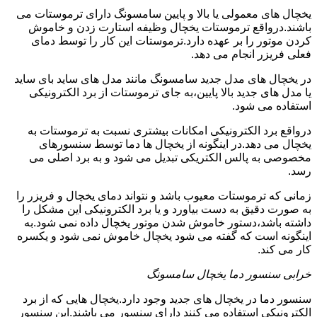
یخچال های معمولی یا بالا و پایین سامسونگ دارای ترموستات می
باشند.درواقع ترموستات یخچال وظیفه استارت زدن و خاموش
کردن موتور را بر عهده دارد.ترموستات این کار را توسط دمای
فعلی فریزر انجام می دهد.
در یخچال های مدل جدید سامسونگ مانند مدل های ساید بای ساید
یا مدل های جدید بالا پایین،به جای ترموستات از برد الکترونیکی
استفاده می شود.
درواقع برد الکترونیکی امکانات بیشتری نسبت به ترموستات به
یخچال می دهد.در اینگونه از یخچال ها دما توسط سنسورهای
مخصوصی به پالس الکتریکی تبدیل می شود و به برد اصلی می
رسد.
زمانی که ترموستات معیوب باشد و نتواند دمای یخچال و فریزر را
به صورت دقیق به دست بیاورد و یا برد الکترونیکی این مشکل را
داشته باشد،دستور خاموش شدن موتور یخچال داده نمی شود.به
اینگونه است که گفته می شود یخچال خاموش نمی شود و یکسره
کار می کند.
خرابی سنسور دما یخچال سامسونگ
سنسور دما در یخچال های جدید وجود دارد.یخچال هایی که از برد
الکترونیکی استفاده می کنند دارای سنسور می باشند.این سنسور