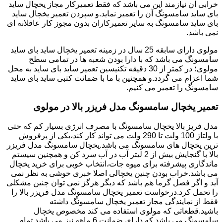
خرابی آن نیازمند این می باشد که فقط تعمیرکار مجاز یخچال ساید
بای ساید سامسونگ آن را تعمیر نماید.و سپردن تعمیر یخچال ساید
بای ساید سامسونگ به سایر تعمیرکاران بدون مجوز کار عاقلانه ای
نمی باشد.
مولوی دارای سابقه 25 سال در زمینه تعمیر یخچال ساید بای ساید
سامسونگ می باشد که با دارا بودن شعبه ها در تمامی سطح
مولوی؛ در کمتر از 30 دقیقه تکنیسین تعمیر ساید بای ساید به محل
شما اعزام می گردد.و همچنین با ما با ضمانت کتبی ساید بای ساید
سامسونگ را تعمیر می کنیم.
تعمیر یخچال سامسونگ مدل فریزر بالا در مولوی
مدل فریز بالا یخچال سامسونگ با مصرف انرژی بسیار کم که حتی
با ولتاژ 100 ولت تا 290 ولت می تواند کار کند،یکی از پرفروش
ترین یخچال های سامسونگ می باشد.یخچال سامسونگ مدل فریزر
بالا با گنجایش بیش از 2 لیتر آب در آب سرد کن و همچنین سیستم
ماندگاری پیشرفته برای میوه جات،انتخاب خوبی برای خرید یخچال
می باشد.خراب بودن چنین یخچالی اصلا خبری خوشی به نظر نمی
آید و اگر فصل گرما هم باشد که دیگر هرگز نمی توان چنین مشکلی
را تحمل کرد.درخواست تعمیر یخچال سامسونگ مدل فریزر بالا را
فقط از نمایندگی مجاز تعمیر یخچال سامسونگ داشته
باشید.قطعاتی که مولوی استفاده می کند مخصوص یخچال
سامسونگ می باشد که دارای ضمانت 6 ماهه نیز می باشد.تمام