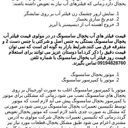
یخچال دارد.زمانی که فیلترهای آب نیاز به تعویض داشته باشند:
نمایش ارور چشمک زن فیلتر آب بر روی نمایشگر
عدم یخ سازی یخساز
خروج آهسته آب از دیسپسنر یا آبریز
قیمت فیلتر های آب یخچال سامسونگ در در مولوی قیمت فیلتر آب
یخچال سامسونگ بستگی به جنس اصل و شرکتی با جنس دست 2 و
متفرقه فرق می کنند.شرایط بازار به گونه ای است که نمی توان
قیمت دقیق را ذکر کرد.اما دوستان عزیز می توانند برای استعلام
قیمت روز فیلتر آب یخچال سامسونگ با شماره تلفن
09194828760 تماس بگیرند.
موتور یخچال سامسونگ
موتور یا کمپرسور سامسونگ
موتور یا کمپرسور سامسونگ اغلب به صورت اورجینال بر روی
یخچال های سامسونگ نصب می شود.زمانی که مشکلی برای موتور
یا کمپرسور یخچال سامسونگ پیش می آید لازم است که موتور
توسط تکنیسین تعمیرات یخچال سامسونگ بررسی شود.در صورتی
که مشکل به صورت جدی باشد لازم است که موتور یخچال تعویض
گردد.زمانی که تکنیسین تعمیرات یخچال شرکت مولوی به آدرس
مشتری اعزام می شود طبق مشکل یخچال،قطعات مورد نیاز نیز
همراه تکنیسین ارسال می شود.به این صورت بدون هیچ مشکلی هم