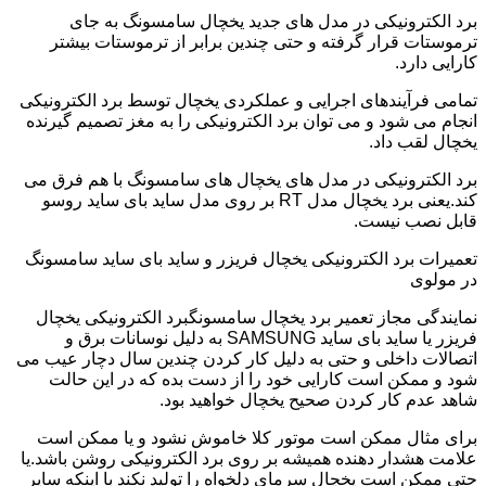
برد الکترونیکی در مدل های جدید یخچال سامسونگ به جای
ترموستات قرار گرفته و حتی چندین برابر از ترموستات بیشتر
کارایی دارد.
تمامی فرآیندهای اجرایی و عملکردی یخچال توسط برد الکترونیکی
انجام می شود و می توان برد الکترونیکی را به مغز تصمیم گیرنده
یخچال لقب داد.
برد الکترونیکی در مدل های یخچال های سامسونگ با هم فرق می
کند.یعنی برد یخچال مدل RT بر روی مدل ساید بای ساید روسو
قابل نصب نیست.
تعمیرات برد الکترونیکی یخچال فریزر و ساید بای ساید سامسونگ
در مولوی
نمایندگی مجاز تعمیر برد یخچال سامسونگبرد الکترونیکی یخچال
فریزر یا ساید بای ساید SAMSUNG به دلیل نوسانات برق و
اتصالات داخلی و حتی به دلیل کار کردن چندین سال دچار عیب می
شود و ممکن است کارایی خود را از دست بده که در این حالت
شاهد عدم کار کردن صحیح یخچال خواهید بود.
برای مثال ممکن است موتور کلا خاموش نشود و یا ممکن است
علامت هشدار دهنده همیشه بر روی برد الکترونیکی روشن باشد.یا
حتی ممکن است یخچال سرمای دلخواه را تولید نکند با اینکه سایر