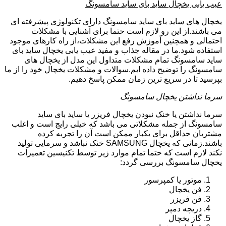
عیب یابی یخچال ساید بای ساید سامسونگ
یخچال های ساید بای ساید سامسونگ دارای تکنولوژی پیشرفته ای
می باشند.از این رو لازم است حتما برای آشنایی با مشکلات
احتمالی و همچنین آموزش رفع این مشکلات،از راه کارهای موجود
استفاده شود.ما در مقاله جذاب و مفید عیب یابی یخچال ساید بای
ساید سامسونگ تمام مشکلات متداول این مدل از یخچال های
سامسونگ را توضیح داده ایم.سوالات و مشکلات یخچال خود را از ما
بپرسید تا در سریع ترین زمان ممکن پاسخ دهیم.
سرما نداشتن یخچال سامسونگ
سرما نداشتن یا خنک نبودن یخچال فریزر یا ساید بای ساید
سامسونگ از جمله مشکلاتی می باشد که خیلی رایج است و اغلب
مشتریان حداقل برای یکبار ممکن است آن را تجربه کرده
باشند.زمانی که یخچال SAMSUNG خنک نباشد و سرمایی تولید
نکند لازم است که حتما تمام موارد زیر توسط تکنیسین تعمیرات
یخچال سامسونگ بررسی گردد:
موتور یا کمپرسور
فن یخچال
فن فریزر
دریچه دمپر
گاز یخچال