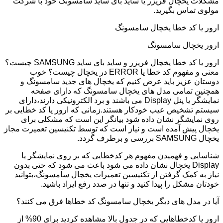
مشکلات یخچال فریزر یا ساید بای ساید سامسونگ خود با شرکت
مولوی تماس بگیرید.
ارور یا کد خطا یخچال سامسونگ
ارور یخچال سامسونگ
ارور یا کد خطا یخچال فریزر و ساید بای ساید SAMSUNG چیست؟
معنی و مفهوم کد خطا یا ERROR در یخچال چیست؟ خوب
دوستان عزیز باید عرض کنیم که یخچال های جدید سامسونگ و
همچنین تمامی مدل های یخچال سامسونگ که دارای صفحه
نمایشگر یا پنل Display می باشند و برد الکترونیکی دارند،دارای
سیستم تشخیص عیب خودکار هستند.زمانی که ارور یا کد خطایی بر
روی نمایشگر نشان داده شود بیانگر این است که مشکلی برای
یخچال پیش آمده است و نیاز است که توسط تکنیسین تعمیرت مجاز
یخچال SAMSUNG بررسی و برطرف گردد.
شناسایی و فهمیدن مفهوم هر کدخطایی که بر روی نمایشگر یا
Display یخچال نشان داده می شود باعث می شود که حتی بدون
نیاز به کمک گرفتن از تکنیسین تعمیرات یخچال سامسونگ،بتوانید
خودتان مشکل را پیدا کنید و تنها در صدد رفع ایراد باشید.
آیا در مدل های دیگر یخچال سامسونگ کد خطاها فرق می کنند؟
ارور یا کدخطاهایی که در جدول بالا مشاهده کردید برای 90% از