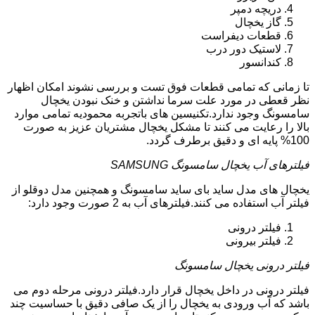
دریچه دمپر
گاز یخچال
قطعات دیفراست
لاستیک دور درب
کندانسور
تا زمانی که تمامی قطعات فوق تست و بررسی نشوند امکان اظهار
نظر قعطی در مورد علت سرما نداشتن و خنک نبودن یخچال
سامسونگ وجود ندارد.تکنیسین های باتجربه محمودیه تمامی موارد
بالا را رعایت می کنند تا مشکل یخچال مشتریان عزیز به صورت
100% پایه ای و دقیق برطرف گردد.
فیلترهای آب یخچال سامسونگ SAMSUNG
یخچال های مدل ساید بای ساید سامسونگ و همچنین مدل دوقلو از
فیلتر آب استفاده می کنند.فیلترهای آب به 2 صورت وجود دارد:
فیلتر درونی
فیلتر بیرونی
فیلتر درونی یخچال سامسونگ
فیلتر درونی در داخل یخچال قرار دارد.فیلتر درونی مرحله دوم می
باشد که آب ورودی به یخچال را از یک صافی دقیق با حساسیت چند