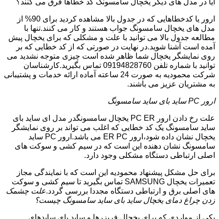
آیا در مدل های دیگر یخچال سامسونگ کد خطاها فرق می کنند؟
ارور یا کدخطاهایی که در جدول بالا مشاهده کردید برای 90% از
مدل های یخچال سامسونگ جواب هستند و کار می کنند.تنها با
مطالعه جدول بالا می توانید با علت و مشکلی که برای یخچال پیش
آمده است آشنا شوید.در نهایت در صورتی که از کد خطایی که بر
روی نمایشگر یخچال شما ظاهر شده است چیزی متوجه نشدید می
توانید با شماره تلفن 09194828760 تماس بگیرید.کارشناسان
شرکت محمودیه به صورت 24 ساعته آماده ارائه خدمات و پشتیبانی
به مشتریان عزیز می باشند.
ارور PC ساید بای ساید سامسونگ
علت رخ دادن ارور PC ER یخچال سامسونگدر مدل ای ساید بای
ساید سامسونگ یک کد خطایی که اغلب می تواند بر روی نمایشگر
یخچال نشان داده شود،ارور ER PC می باشد.ارور PC ساید
سامسونگ نشان دهنده این است که در سیم کشی و سوکت های
اصلی ارتباطی دستگاه مشکلی وجود دارد.
برای حل مشکل پیشنهاد محمودیه این است که با نمایندگی مجاز
تعمیرات یخچال SAMSUNG تماس بگیرید تا سیم کشی و سوکت
های اصلی برق و ارتباطی دستگاه مجددا بررسی گردد.
علت چشمک
زدن چراغ دمای یخچال ساید بای ساید سامسونگ چیست؟
یکی از مواردی که برای یخچال فریزرها و ساید بای سایدهای