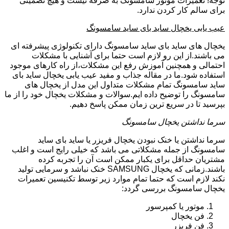
توجه! تعمیرات موتور سامسونگ به صرفه نیست و هیچ تضمینی
برای سالم کار کردن ندارد.
عیب یابی یخچال ساید بای ساید سامسونگ
یخچال های ساید بای ساید سامسونگ دارای تکنولوژی پیشرفته ای
می باشند.از این رو لازم است حتما برای آشنایی با مشکلات
احتمالی و همچنین آموزش رفع این مشکلات،از راه کارهای موجود
استفاده شود.ما در مقاله جذاب و مفید عیب یابی یخچال ساید بای
ساید سامسونگ تمام مشکلات متداول این مدل از یخچال های
سامسونگ را توضیح داده ایم.سوالات و مشکلات یخچال خود را از ما
بپرسید تا در سریع ترین زمان ممکن پاسخ دهیم.
سرما نداشتن یخچال سامسونگ
سرما نداشتن یا خنک نبودن یخچال فریزر یا ساید بای ساید
سامسونگ از جمله مشکلاتی می باشد که خیلی رایج است و اغلب
مشتریان حداقل برای یکبار ممکن است آن را تجربه کرده
باشند.زمانی که یخچال SAMSUNG خنک نباشد و سرمایی تولید
نکند لازم است که حتما تمام موارد زیر توسط تکنیسین تعمیرات
یخچال سامسونگ بررسی گردد:
موتور یا کمپرسور
فن یخچال
فن فریزر