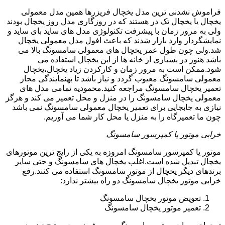
فراموش نشدنی ترین مدل یخچال فریزرها همین مدل معمولی
یخچال یا یخچال تک در هستند که در روزگاری مدل روز یخچال بودند
ولی به مرور زمان با پیشرفت تکنولوژی مدل های ساید بای ساید و
نمایشگردار وارد بازار شدند که باعث افول مدل معمولی یخچال
شد.ولی چون طول عمر یخچال های معمولی سامسونگ بالا می
باشد هنوز در بسیاری از خانه ها از این یخچال استفاده می
شود.ممکن است به مرور زمان و کارکردن زیاد یخچال،یخچال
معمولی سامسونگ معیوب گردد و نیاز باشد تا بهنمایندگی مجاز
تعمیر یخچال سامسونگ مراجعه کنید.محمودیه تمامی مدل های
معمولی یخچال سامسونگ را در منزل و محل تعمیر می کند و هرگز
نیازی به جابجایی برای تعمیر یخچال معمولی سامسونگ نمی باشد
چون ما تعمیرگاه را به منزل یا محل کار شما می آوریم.
خرابی موتور یا کمپرسور سامسونگ
موتور یا کمپرسور سامسونگ امروزه به یکی از رایج ترین موتورهای
یخچال تبدیل شده است.اغلب یخچال های سامسونگ و حتی سایر
برندهای دیگر یخچال از موتور سامسونگ استفاده می کنند.رفع
خرابی موتور یخچال سامسونگ دو راه بیشتر ندارد:
تعویض موتور یخچال سامسونگ
تعمیر موتور یخچال سامسونگ