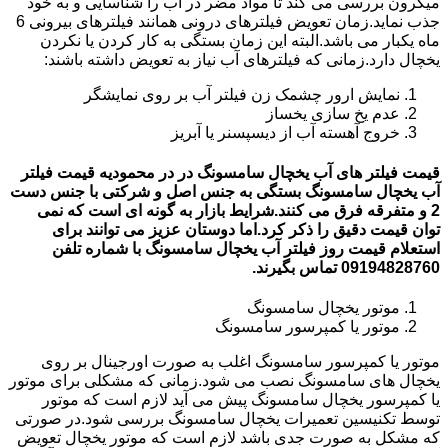
میکرون بررسی می کند تا مواد مضر در آب را شناسایی و به خود
جذب نماید.زمان تعویض فیلترهای درونی همانند فیلترهای بیرونی 6
ماه یکبار می باشد.البته این زمان بستگی به کار کردن یا نکردن
یخچال دارد.زمانی که فیلترهای آب نیاز به تعویض داشته باشند:
نمایش ارور چشمک زن فیلتر آب بر روی نمایشگر
عدم یخ سازی یخساز
خروج آهسته آب از دیسپسنر یا آبریز
قیمت فیلتر های آب یخچال سامسونگ در در محمودیه قیمت فیلتر
آب یخچال سامسونگ بستگی به جنس اصل و شرکتی با جنس دست
2 و متفرقه فرق می کنند.شرایط بازار به گونه ای است که نمی
توان قیمت دقیق را ذکر کرد.اما دوستان عزیز می توانند برای
استعلام قیمت روز فیلتر آب یخچال سامسونگ با شماره تلفن
09194828760 تماس بگیرند.
موتور یخچال سامسونگ
موتور یا کمپرسور سامسونگ
موتور یا کمپرسور سامسونگ اغلب به صورت اورجینال بر روی
یخچال های سامسونگ نصب می شود.زمانی که مشکلی برای موتور
یا کمپرسور یخچال سامسونگ پیش می آید لازم است که موتور
توسط تکنیسین تعمیرات یخچال سامسونگ بررسی شود.در صورتی
که مشکل به صورت جدی باشد لازم است که موتور یخچال تعویض