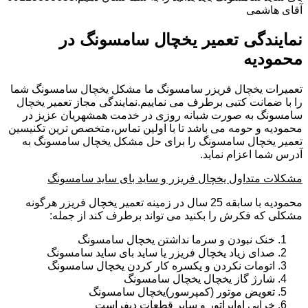
آقای هاشمی
نمایندگی تعمیر یخچال سامسونگ در
محمودیه
تعمیرات یخچال فریزر سامسونگ ما مشکل یخچال سامسونگ شما
را با ضمانت کتبی برطرف می نماییم.نمایندگی مجاز تعمیر یخچال
سامسونگ به صورت شبانه روزی در خدمت همشهریان عزیز در
محمودیه و حومه می باشد تا با اولین تماس،متخصص ترین تکنیسین
تعمیر یخچال سامسونگ را برای حل مشکل یخچال سامسونگ به
آدرس شما اعزام نماید.
مشکلات متداول یخچال فریزر و ساید بای ساید سامسونگ
محمودیه با سابقه 25 سال در زمینه تعمیر یخچال فریزر هرگونه
مشکلی که فکرش را بکنید می تواند برطرف کند از جمله:
خنک نبودن و سرما نداشتن یخچال سامسونگ
صدای زیاد یخچال فریزر یا ساید بای ساید سامسونگ
اتومات نکردن و یکسره کار کردن یخچال سامسونگ
شارژ گاز یخچال یخچال سامسونگ
تعویض موتور (کمپرسور)یخچال سامسونگ
خرابی اواپراتور و سایر قطعات دیفراست