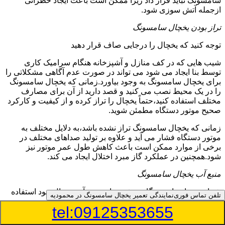
سامسونگ نباید قرار داد زیرا ممکن است باعث ایجاد خطراتی
ازجمله آتش سوزی شود.
تراز بودن یخچال سامسونگ
توجه کنید که یخچال را درجایی صاف قرار دهید
شیب هایی که در کف منازل و آشپزخانه هنگام سرامیک کاری
توسط بنا ایجاد می شود می تواند در صورت عدم آگاهی مشکلاتی را
برای یخچال سامسونگ به وجود بیاورد.زمانی که یخچال سامسونگ
را در یک محیط نصب می کنید و قصد دارید از آن برای مصارف
مختلف استفاده کنید،حتماً یخچال را تراز کرده و از کیفیت و کارکرد
صحیح موتور دستگاه مطمئن شوید.
زمانی که یخچال سامسونگ تراز نشده باشد،به دلایل مختلف به
موتور دستگاه فشار می آید و علاوه بر تولید صداهای مختلف در
برخی از موارد ممکن است باعث کاهش طول عمر موتور نیز
شود.همچنین در عملکرد گاز مبرد اختلال ایجاد می کند.
منبع آب یخچال سامسونگ
شما می توانید از دستگاه تصفیه برای منبع آب یخچال خود استفاده
تلفن تماس فوری
نمایندگی تعمیر یخچال سامسونگ در محمودیه
کنید
tel:09125353655
در دفترچه راهنمای یخچال سامسونگ قسمت ویژه ای به منبع آب