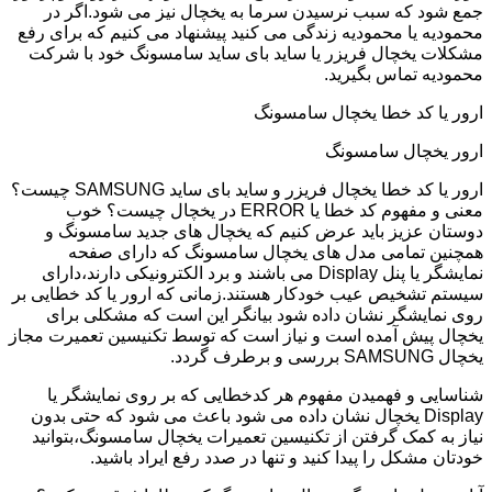
جمع شود که سبب نرسیدن سرما به یخچال نیز می شود.اگر در
محمودیه یا محمودیه زندگی می کنید پیشنهاد می کنیم که برای رفع
مشکلات یخچال فریزر یا ساید بای ساید سامسونگ خود با شرکت
محمودیه تماس بگیرید.
ارور یا کد خطا یخچال سامسونگ
ارور یخچال سامسونگ
ارور یا کد خطا یخچال فریزر و ساید بای ساید SAMSUNG چیست؟
معنی و مفهوم کد خطا یا ERROR در یخچال چیست؟ خوب
دوستان عزیز باید عرض کنیم که یخچال های جدید سامسونگ و
همچنین تمامی مدل های یخچال سامسونگ که دارای صفحه
نمایشگر یا پنل Display می باشند و برد الکترونیکی دارند،دارای
سیستم تشخیص عیب خودکار هستند.زمانی که ارور یا کد خطایی بر
روی نمایشگر نشان داده شود بیانگر این است که مشکلی برای
یخچال پیش آمده است و نیاز است که توسط تکنیسین تعمیرت مجاز
یخچال SAMSUNG بررسی و برطرف گردد.
شناسایی و فهمیدن مفهوم هر کدخطایی که بر روی نمایشگر یا
Display یخچال نشان داده می شود باعث می شود که حتی بدون
نیاز به کمک گرفتن از تکنیسین تعمیرات یخچال سامسونگ،بتوانید
خودتان مشکل را پیدا کنید و تنها در صدد رفع ایراد باشید.