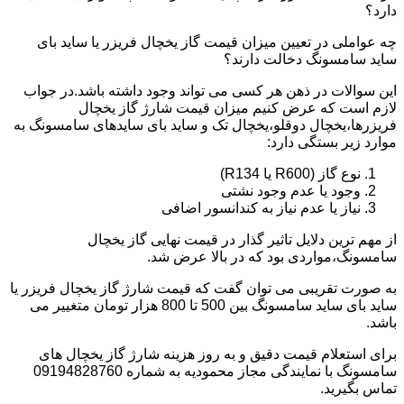
دارد؟
چه عواملی در تعیین میزان قیمت گاز یخچال فریزر یا ساید بای
ساید سامسونگ دخالت دارند؟
این سوالات در ذهن هر کسی می تواند وجود داشته باشد.در جواب
لازم است که عرض کنیم میزان قیمت شارژ گاز یخچال
فریزرها،یخچال دوقلو،یخچال تک و ساید بای سایدهای سامسونگ به
موارد زیر بستگی دارد:
نوع گاز (R600 یا R134)
وجود یا عدم وجود نشتی
نیاز یا عدم نیاز به کندانسور اضافی
از مهم ترین دلایل تاثیر گذار در قیمت نهایی گاز یخچال
سامسونگ،مواردی بود که در بالا عرض شد.
به صورت تقریبی می توان گفت که قیمت شارژ گاز یخچال فریزر یا
ساید بای ساید سامسونگ بین 500 تا 800 هزار تومان متغییر می
باشد.
برای استعلام قیمت دقیق و به روز هزینه شارژ گاز یخچال های
سامسونگ با نمایندگی مجاز محمودیه به شماره 09194828760
تماس بگیرید.