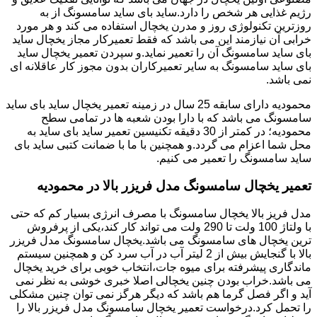
رژیم غذایی هر شخص را دارد.ساید بای ساید سامسونگ از به
روزترین تکنولوژی روز و مدرن یخچال استفاده می کند و هر مورد
خرابی آن نیازمند این می باشد که فقط تعمیرکار مجاز یخچال ساید
بای ساید سامسونگ آن را تعمیر نماید.و سپردن تعمیر یخچال ساید
بای ساید سامسونگ به سایر تعمیرکاران بدون مجوز کار عاقلانه ای
نمی باشد.
محمودیه دارای سابقه 25 سال در زمینه تعمیر یخچال ساید بای ساید
سامسونگ می باشد که با دارا بودن شعبه ها در تمامی سطح
محمودیه؛ در کمتر از 30 دقیقه تکنیسین تعمیر ساید بای ساید به
محل شما اعزام می گردد.و همچنین با ما با ضمانت کتبی ساید بای
ساید سامسونگ را تعمیر می کنیم.
تعمیر یخچال سامسونگ مدل فریزر بالا در محمودیه
مدل فریز بالا یخچال سامسونگ با مصرف انرژی بسیار کم که حتی
با ولتاژ 100 ولت تا 290 ولت می تواند کار کند،یکی از پرفروش
ترین یخچال های سامسونگ می باشد.یخچال سامسونگ مدل فریزر
بالا با گنجایش بیش از 2 لیتر آب در آب سرد کن و همچنین سیستم
ماندگاری پیشرفته برای میوه جات،انتخاب خوبی برای خرید یخچال
می باشد.خراب بودن چنین یخچالی اصلا خبری خوشی به نظر نمی
آید و اگر فصل گرما هم باشد که دیگر هرگز نمی توان چنین مشکلی
را تحمل کرد.درخواست تعمیر یخچال سامسونگ مدل فریزر بالا را