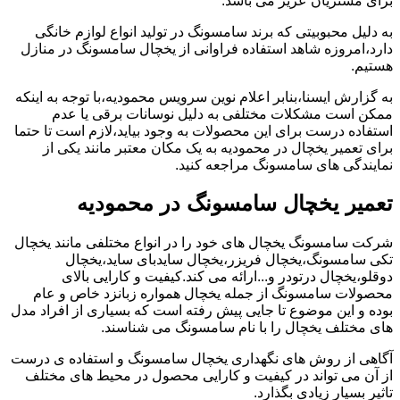
برای مشتریان عزیز می باشد.
به دلیل محبوبیتی که برند سامسونگ در تولید انواع لوازم خانگی
دارد،امروزه شاهد استفاده فراوانی از یخچال سامسونگ در منازل
هستیم.
به گزارش ایسنا،بنابر اعلام نوین سرویس محمودیه،با توجه به اینکه
ممکن است مشکلات مختلفی به دلیل نوسانات برقی یا عدم
استفاده درست برای این محصولات به وجود بیاید،لازم است تا حتما
برای تعمیر یخچال در محمودیه به یک مکان معتبر مانند یکی از
نمایندگی های سامسونگ مراجعه کنید.
تعمیر یخچال سامسونگ در محمودیه
شرکت سامسونگ یخچال های خود را در انواع مختلفی مانند یخچال
تکی سامسونگ،یخچال فریزر،یخچال سایدبای ساید،یخچال
دوقلو،یخچال درتودر و...ارائه می کند.کیفیت و کارایی بالای
محصولات سامسونگ از جمله یخچال همواره زبانزد خاص و عام
بوده و این موضوع تا جایی پیش رفته است که بسیاری از افراد مدل
های مختلف یخچال را با نام سامسونگ می شناسند.
آگاهی از روش های نگهداری یخچال سامسونگ و استفاده ی درست
از آن می تواند در کیفیت و کارایی محصول در محیط های مختلف
تاثیر بسیار زیادی بگذارد.