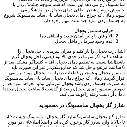
سامسونگ رخ می دهد این است که شما متوجه چشمک زدن یا
خاموش روشن شدن اتفاقی دمای یخچال در نمایشگر می
شوید.زمانی که چراغ دمای یخچال ساید بای ساید سامسونگ شروع
به چشمک زدن نماید چند علت مهم وجود دارد:
خرابی سنسور یخچال
بالا رفتن یا پایین آمدن شدید و اتفاقی دما
عدم وجود سرما در داخل یخچال
ابتدا درب یخچال را باز کنید و میزان سرمای داخل یخچال را
مشاهده کنید.اگر سرما در حدی بالا بود (یعنی داخل یخچال گرم
باشد)ابتدا نسبت به تنظیم دمای یخچال اقدام کنید.اگر مشکل بعد از
6 ساعت مرتفع و حل شد که خداروشکر.در غیر این صورت باید
سنسور یخچال و همچنین قطعات دیفراست یخچال مورد بررسی
قرار گیرد.تا زمانی که چراغ دمای یخچال ساید بای ساید سامسونگ
به صورت چشمک زدن باشد یخچال سرمایی تولید نخواهد نمود.بعد از
تعویض سنسور دمای یخچال،و بعد از گذشت 6 ساعت یخچال مجددا
دمای از دست رفته را تولید می کند.
شارژ گاز یخچال سامسونگ در محمودیه
شارژ گاز یخچال سامسونگشارژ گاز یخچال سامسونگ چیست؟ آیا
تا حالا با واژه شارژ گاز برخورد کرده اید و اصلا اطلاعاتی در مورد