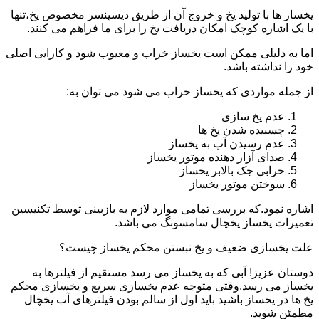
یخساز ها با تولید یخ و خروج آن از طریق دیسپنسر مخصوص یخ،تنها
با یک اشاره کوچک امکان دریافت یخ را برای ما فراهم می کنند.
اما به دلیلی ممکن است یخساز خراب و معیوب شود و کارایی اصلی
خود را نداشته باشد.
از جمله مواردی که یخساز خراب می شود می توان به:
عدم یخ سازی
چسبیده شدن یخ ها
عدم رسیدن آب به یخساز
صدای آزار دهنده موتور یخساز
خرابی جک بالابر یخساز
سوختن موتور یخساز
اشاره نمود.که بررسی تمامی موارد لازم به بازبینی توسط تکنیسین
تعمیرات یخساز یخچال سامسونگ می باشد.
علت یخسازی ضعیف و یخ نبستن محکم یخساز چیست؟
دوستان عزیز! آبی که به یخساز می رسد مستقیم از فیلترها به
یخساز می رسد.وقتی متوجه عدم یخسازی سریع و یخسازی محکم
یخ ها در یخساز باشید باید اول از سالم بودن فیلترهای آب یخچال
مطمئن شوید.