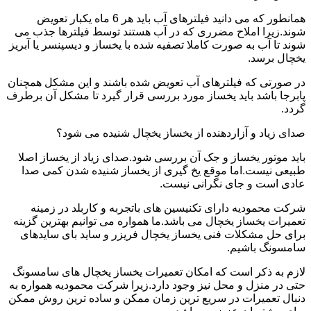
همانطور که می دانید فیلترهای آب باید هر 6 ماه یکبار تعویض
شوند.زیرا املاح مضرری که در آب هستند توسط فیلترها جذب می
شوند تا آب به صورت کاملا تصفیه شده با یخساز و دیسپنسر یا آبریز
یخچال برسد.
در صورتی که فیلترهای آب تعویض شده باشند و این مشکل همچنان
پابرجا باشد باید یخساز مورد بررسی قرار گیرد تا مشکل آن برطرف
گردد.
صدای زیاد و آزاردهنده از یخساز یخچال شنیده می شود؟
باید موتور یخساز و جک آن بررسی شود.صدای زیاد از یخساز اصلا
طبیعی نیست.اما موقع یخ گیری از یخساز شنیده شدن کمی صدا
عادی است و جای نگرانی نیست.
شرکت محمودیه دارای تکنیسین های باتجربه و کاربلد در زمینه
تعمیرات یخساز یخچال می باشد.ما همواره می توانیم بهترین گزینه
برای حل مشکلات فنی یخساز یخچال فریزر و ساید بای سایدهای
سامسونگ باشیم.
لازم به ذکر است که امکان تعمیرات یخساز یخچال های سامسونگ
حتی در منزل و محل نیز وجود دارد.زیرا شرکت محمودیه همواره به
دنبال تعمیرات در سریع ترین زمان ممکن و ساده ترین روش ممکن