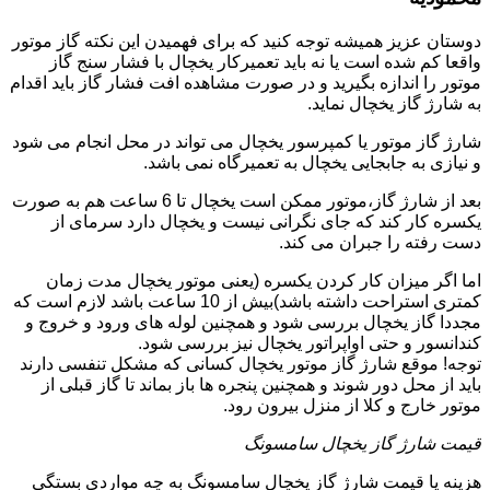
دوستان عزیز همیشه توجه کنید که برای فهمیدن این نکته گاز موتور
واقعا کم شده است یا نه باید تعمیرکار یخچال با فشار سنج گاز
موتور را اندازه بگیرید و در صورت مشاهده افت فشار گاز باید اقدام
به شارژ گاز یخچال نماید.
شارژ گاز موتور یا کمپرسور یخچال می تواند در محل انجام می شود
و نیازی به جابجایی یخچال به تعمیرگاه نمی باشد.
بعد از شارژ گاز،موتور ممکن است یخچال تا 6 ساعت هم به صورت
یکسره کار کند که جای نگرانی نیست و یخچال دارد سرمای از
دست رفته را جبران می کند.
اما اگر میزان کار کردن یکسره (یعنی موتور یخچال مدت زمان
کمتری استراحت داشته باشد)بیش از 10 ساعت باشد لازم است که
مجددا گاز یخچال بررسی شود و همچنین لوله های ورود و خروج و
کندانسور و حتی اواپراتور یخچال نیز بررسی شود.
توجه! موقع شارژ گاز موتور یخچال کسانی که مشکل تنفسی دارند
باید از محل دور شوند و همچنین پنجره ها باز بماند تا گاز قبلی از
موتور خارج و کلا از منزل بیرون رود.
قیمت شارژ گاز یخچال سامسونگ
هزینه یا قیمت شارژ گاز یخچال سامسونگ به چه مواردی بستگی