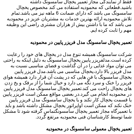
فقط از نمایندگی مجاز تعمیر یخچال سامسونگ داشته
باشید.قطعاتی که محمودیه استفاده می کند مخصوص یخچال
سامسونگ می باشد که دارای ضمانت 6 ماهه نیز می باشد.تمام
تلاش محمودیه ارائه بهترین خدمات به مشتریان عزیز در محمودیه
می باشد که ما با داشتن بیش از هزاران مشتری راضی این وظیفه
مهم را ثابت کرده ایم.
تعمیر یخچال سامسونگ مدل فریزر پایین در محمودیه
شرکت سامسونگ همیشه تنوع مدل در یخچال های خود را رعایت
کرده است.مدلفریزر پایین یخچال سامسونگ به دلیل اینکه به راحتی
می توان مواد غذایی را در آن گذاشت و فضای مناسبی نسبت به
مدل فریزر بالا دارد،یخچال مناسبی می باشد.مدل فریزر پایین
یخچال سامسونگ با فن هایی که در پشت آن قرار دارد همیشه هوای
فریزر را خنک و سرد نگه می دارد و خیال شما را از برفک و یخ زدن
های یخچال راحت می کند.تعمیر یخچال سامسونگ مدل فریزر پایین
در محمودیه انجام می گیرد.در بعضی مواقع ممکن است فریزر پایین
یا قسمت یخچال کار نکند و یا یخچال سامسونگ مدل فریزر پایین
خنک نکند که ممکن است اواپراتور یخچال مشکل داشته باشد و باید
با تعمیرگاه مجاز تعمیر یخچال سامسونگتماس گرفته شود تا مشکل
شما توسط کارشناسان فنی محمودیه مرتفع گردد.
تعمیر یخچال معمولی سامسونگ در محمودیه