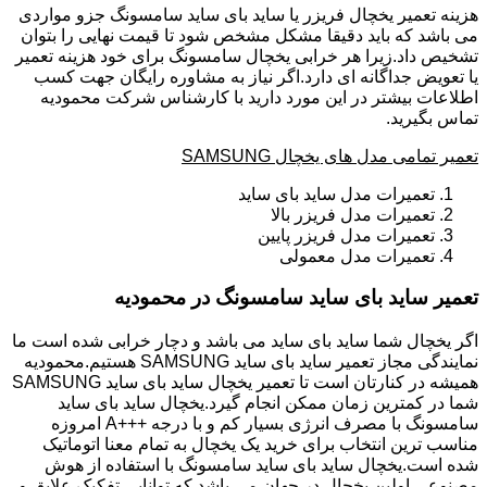
هزینه تعمیر یخچال فریزر یا ساید بای ساید سامسونگ جزو مواردی
می باشد که باید دقیقا مشکل مشخص شود تا قیمت نهایی را بتوان
تشخیص داد.زیرا هر خرابی یخچال سامسونگ برای خود هزینه تعمیر
یا تعویض جداگانه ای دارد.اگر نیاز به مشاوره رایگان جهت کسب
اطلاعات بیشتر در این مورد دارید با کارشناس شرکت محمودیه
تماس بگیرید.
تعمیر تمامی مدل های یخچال SAMSUNG
تعمیرات مدل ساید بای ساید
تعمیرات مدل فریزر بالا
تعمیرات مدل فریزر پایین
تعمیرات مدل معمولی
تعمیر ساید بای ساید سامسونگ در محمودیه
اگر یخچال شما ساید بای ساید می باشد و دچار خرابی شده است ما
نمایندگی مجاز تعمیر ساید بای ساید SAMSUNG هستیم.محمودیه
همیشه در کنارتان است تا تعمیر یخچال ساید بای ساید SAMSUNG
شما در کمترین زمان ممکن انجام گیرد.یخچال ساید بای ساید
سامسونگ با مصرف انرژی بسیار کم و با درجه +++A امروزه
مناسب ترین انتخاب برای خرید یک یخچال به تمام معنا اتوماتیک
شده است.یخچال ساید بای ساید سامسونگ با استفاده از هوش
مصنوعی اولین یخچال در جهان می باشد که توانایی تفکیک علایق و