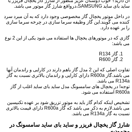
آن دارید؟ خوب دوستان عزیز منظور از شارژ گاز یخچال فریزر یا
ساید بای ساید SAMSUNG،درواقع شارژ گاز موتور می باشد.
در داخل موتور یخچال گاز مخصوصی وجود دارد که به آن مبرد سرد
کننده می گویند.این گاز وظیفه سرما سازی در چرخه سرما سازی
را بر عهده دارد.
گازی که در موتورهای یخچال ها استفاده می شود یکی از این 2 نوع
می باشد:
گاز R134
گاز R600
تفاوت اصلی که این 2 مدل گاز باهم دارند در کارایی و راندمان آنها
می باشد.گاز R600a دارای کارایی و راندمان بالاتری نسبت به گاز
R134a می باشد.
توجه! در یخچال های سامسونگ مدل ساید بای ساید اغلب از گاز
R600a استفاده می شود.
تشخیص اینکه کدام گاز باید به موتور تزریق شود بر عهده تکنیسین
می باشد.لازم به ذکر می باشد که گاز R600a دارای قیمت بالاتری
نسبت به گاز R134a می باشد.
شارژ گاز یخچال فریزر و ساید بای ساید سامسونگ در
محمودیه