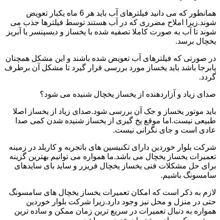
همانطور که می دانید فیلترهای آب باید هر 6 ماه یکبار تعویض
شوند.زیرا املاح مضرری که در آب هستند توسط فیلترها جذب می
شوند تا آب به صورت کاملا تصفیه شده با یخساز و دیسپنسر یا آبریز
یخچال برسد.
در صورتی که فیلترهای آب تعویض شده باشند و این مشکل همچنان
پابرجا باشد باید یخساز مورد بررسی قرار گیرد تا مشکل آن برطرف
گردد.
صدای زیاد و آزاردهنده از یخساز یخچال شنیده می شود؟
باید موتور یخساز و جک آن بررسی شود.صدای زیاد از یخساز اصلا
طبیعی نیست.اما موقع یخ گیری از یخساز شنیده شدن کمی صدا
عادی است و جای نگرانی نیست.
شرکت بلوار خوردین دارای تکنیسین های باتجربه و کاربلد در زمینه
تعمیرات یخساز یخچال می باشد.ما همواره می توانیم بهترین گزینه
برای حل مشکلات فنی یخساز یخچال فریزر و ساید بای سایدهای
سامسونگ باشیم.
لازم به ذکر است که امکان تعمیرات یخساز یخچال های سامسونگ
حتی در منزل و محل نیز وجود دارد.زیرا شرکت بلوار خوردین
همواره به دنبال تعمیرات در سریع ترین زمان ممکن و ساده ترین