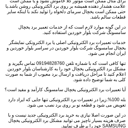
برای مثال ممکن است موتور کلا خاموش نشود و یا ممکن است
علامت هشدار دهنده همیشه بر روی برد الکترونیکی روشن باشد.یا
حتی ممکن است یخچال سرمای دلخواه را تولید نکند با اینکه سایر
قطعات سالم باشد.
در این گونه موارد لازم است که از خدمات تعمیر برد یخچال
سامسونگ شرکت بلوار خوردین استفاده کنید.
خدمات تعمیرات برد الکترونیکی اصلی یا برد الکترونکی نمایشگر
یخچال سامسونگ شرکت بلوار خوردین در سراسر بلوار خوردین و
ایران انجام می شود.
تنها کافی است که با شماره تلفن 09194828760 تماس بگیرید و
مشکل برد الکترونیکی یخچال خود را به کارشناسان بلوار خوردین
اعلام کنید تا مراحل دریافت و ارسال برد معیوب از شما به صورت
کلی به شما توضیح داده شود.
آیا تعمیرات برد الکترونیکی یخچال سامسونگ کارآمد و مفید است؟
بله 100%.زیرا در تعمیرات برد الکترونیکی تنها جایی که ایراد دارد
تعویض می شود و قطعه نو بر روی برد نصب می شود.
در این صورت اصلا نیازی به خرید برد الکترونیکی جدید نیست و با
صرف هزینه بسیار ناچیز می توانید مشکل برد الکترونیکی یخچال
SAMSUNG خود را برطرف نمایید.