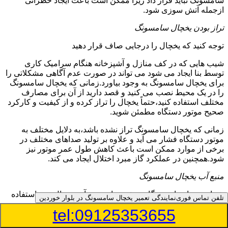
سامسونگ نباید قرار داد زیرا ممکن است باعث ایجاد خطراتی
ازجمله آتش سوزی شود.
تراز بودن یخچال سامسونگ
توجه کنید که یخچال را درجایی صاف قرار دهید
شیب هایی که در کف منازل و آشپزخانه هنگام سرامیک کاری
توسط بنا ایجاد می شود می تواند در صورت عدم آگاهی مشکلاتی را
برای یخچال سامسونگ به وجود بیاورد.زمانی که یخچال سامسونگ
را در یک محیط نصب می کنید و قصد دارید از آن برای مصارف
مختلف استفاده کنید،حتماً یخچال را تراز کرده و از کیفیت و کارکرد
صحیح موتور دستگاه مطمئن شوید.
زمانی که یخچال سامسونگ تراز نشده باشد،به دلایل مختلف به
موتور دستگاه فشار می آید و علاوه بر تولید صداهای مختلف در
برخی از موارد ممکن است باعث کاهش طول عمر موتور نیز
شود.همچنین در عملکرد گاز مبرد اختلال ایجاد می کند.
منبع آب یخچال سامسونگ
شما می توانید از دستگاه تصفیه برای منبع آب یخچال خود استفاده
تلفن تماس فوری
نمایندگی تعمیر یخچال سامسونگ در بلوار خوردین
کنید
tel:09125353655
در دفترچه راهنمای یخچال سامسونگ قسمت ویژه ای به منبع آب