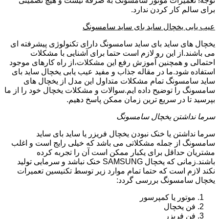
توجه! تعمیرات موتور سامسونگ به صرفه نیست و هیچ تضمینی
برای سالم کار کردن ندارد.
عیب یابی یخچال ساید بای ساید سامسونگ
یخچال های ساید بای ساید سامسونگ دارای تکنولوژی پیشرفته ای
می باشند.از این رو لازم است حتما برای آشنایی با مشکلات
احتمالی و همچنین آموزش رفع این مشکلات،از راه کارهای موجود
استفاده شود.ما در مقاله جذاب و مفید عیب یابی یخچال ساید بای
ساید سامسونگ تمام مشکلات متداول این مدل از یخچال های
سامسونگ را توضیح داده ایم.سوالات و مشکلات یخچال خود را از ما
بپرسید تا در سریع ترین زمان ممکن پاسخ دهیم.
سرما نداشتن یخچال سامسونگ
سرما نداشتن یا خنک نبودن یخچال فریزر یا ساید بای ساید
سامسونگ از جمله مشکلاتی می باشد که خیلی رایج است و اغلب
مشتریان حداقل برای یکبار ممکن است آن را تجربه کرده
باشند.زمانی که یخچال SAMSUNG خنک نباشد و سرمایی تولید
نکند لازم است که حتما تمام موارد زیر توسط تکنیسین تعمیرات
یخچال سامسونگ بررسی گردد:
موتور یا کمپرسور
فن یخچال
فن فریزر