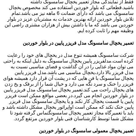
فقط از نمایندگی مجاز تعمیر یخچال سامسونگ داشته
باشید.قطعاتی که بلوار خوردین استفاده می کند مخصوص یخچال
سامسونگ می باشد که دارای ضمانت 6 ماهه نیز می باشد.تمام
تلاش بلوار خوردین ارائه بهترین خدمات به مشتریان عزیز در بلوار
خوردین می باشد که ما با داشتن بیش از هزاران مشتری راضی این
وظیفه مهم را ثابت کرده ایم.
تعمیر یخچال سامسونگ مدل فریزر پایین در بلوار خوردین
شرکت سامسونگ همیشه تنوع مدل در یخچال های خود را رعایت
کرده است.مدلفریزر پایین یخچال سامسونگ به دلیل اینکه به راحتی
می توان مواد غذایی را در آن گذاشت و فضای مناسبی نسبت به
مدل فریزر بالا دارد،یخچال مناسبی می باشد.مدل فریزر پایین
یخچال سامسونگ با فن هایی که در پشت آن قرار دارد همیشه هوای
فریزر را خنک و سرد نگه می دارد و خیال شما را از برفک و یخ زدن
های یخچال راحت می کند.تعمیر یخچال سامسونگ مدل فریزر پایین
در بلوار خوردین انجام می گیرد.در بعضی مواقع ممکن است فریزر
پایین یا قسمت یخچال کار نکند و یا یخچال سامسونگ مدل فریزر
پایین خنک نکند که ممکن است اواپراتور یخچال مشکل داشته باشد و
باید با تعمیرگاه مجاز تعمیر یخچال سامسونگتماس گرفته شود تا
مشکل شما توسط کارشناسان فنی بلوار خوردین مرتفع گردد.
تعمیر یخچال معمولی سامسونگ در بلوار خوردین