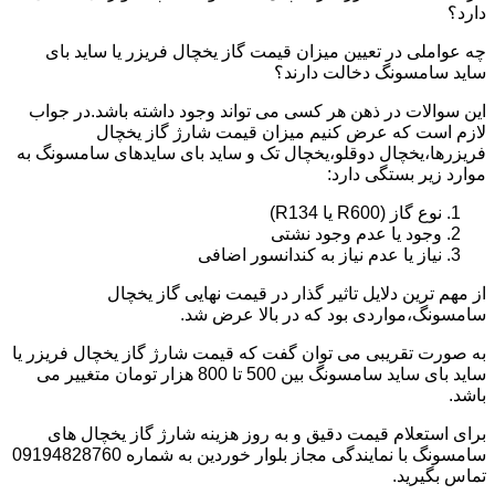
دارد؟
چه عواملی در تعیین میزان قیمت گاز یخچال فریزر یا ساید بای
ساید سامسونگ دخالت دارند؟
این سوالات در ذهن هر کسی می تواند وجود داشته باشد.در جواب
لازم است که عرض کنیم میزان قیمت شارژ گاز یخچال
فریزرها،یخچال دوقلو،یخچال تک و ساید بای سایدهای سامسونگ به
موارد زیر بستگی دارد:
نوع گاز (R600 یا R134)
وجود یا عدم وجود نشتی
نیاز یا عدم نیاز به کندانسور اضافی
از مهم ترین دلایل تاثیر گذار در قیمت نهایی گاز یخچال
سامسونگ،مواردی بود که در بالا عرض شد.
به صورت تقریبی می توان گفت که قیمت شارژ گاز یخچال فریزر یا
ساید بای ساید سامسونگ بین 500 تا 800 هزار تومان متغییر می
باشد.
برای استعلام قیمت دقیق و به روز هزینه شارژ گاز یخچال های
سامسونگ با نمایندگی مجاز بلوار خوردین به شماره 09194828760
تماس بگیرید.