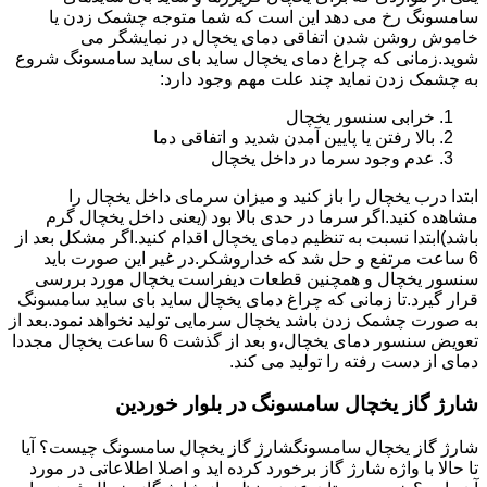
سامسونگ رخ می دهد این است که شما متوجه چشمک زدن یا
خاموش روشن شدن اتفاقی دمای یخچال در نمایشگر می
شوید.زمانی که چراغ دمای یخچال ساید بای ساید سامسونگ شروع
به چشمک زدن نماید چند علت مهم وجود دارد:
خرابی سنسور یخچال
بالا رفتن یا پایین آمدن شدید و اتفاقی دما
عدم وجود سرما در داخل یخچال
ابتدا درب یخچال را باز کنید و میزان سرمای داخل یخچال را
مشاهده کنید.اگر سرما در حدی بالا بود (یعنی داخل یخچال گرم
باشد)ابتدا نسبت به تنظیم دمای یخچال اقدام کنید.اگر مشکل بعد از
6 ساعت مرتفع و حل شد که خداروشکر.در غیر این صورت باید
سنسور یخچال و همچنین قطعات دیفراست یخچال مورد بررسی
قرار گیرد.تا زمانی که چراغ دمای یخچال ساید بای ساید سامسونگ
به صورت چشمک زدن باشد یخچال سرمایی تولید نخواهد نمود.بعد از
تعویض سنسور دمای یخچال،و بعد از گذشت 6 ساعت یخچال مجددا
دمای از دست رفته را تولید می کند.
شارژ گاز یخچال سامسونگ در بلوار خوردین
شارژ گاز یخچال سامسونگشارژ گاز یخچال سامسونگ چیست؟ آیا
تا حالا با واژه شارژ گاز برخورد کرده اید و اصلا اطلاعاتی در مورد