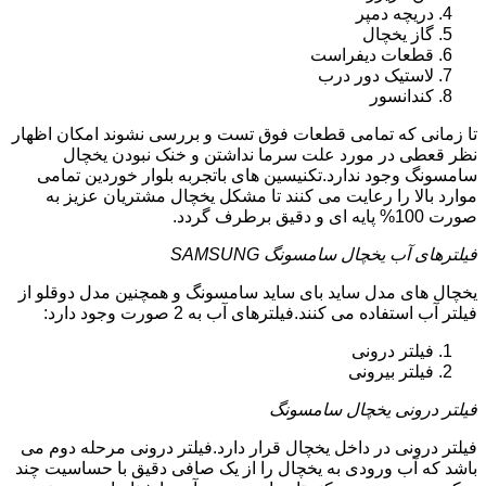
دریچه دمپر
گاز یخچال
قطعات دیفراست
لاستیک دور درب
کندانسور
تا زمانی که تمامی قطعات فوق تست و بررسی نشوند امکان اظهار
نظر قعطی در مورد علت سرما نداشتن و خنک نبودن یخچال
سامسونگ وجود ندارد.تکنیسین های باتجربه بلوار خوردین تمامی
موارد بالا را رعایت می کنند تا مشکل یخچال مشتریان عزیز به
صورت 100% پایه ای و دقیق برطرف گردد.
فیلترهای آب یخچال سامسونگ SAMSUNG
یخچال های مدل ساید بای ساید سامسونگ و همچنین مدل دوقلو از
فیلتر آب استفاده می کنند.فیلترهای آب به 2 صورت وجود دارد:
فیلتر درونی
فیلتر بیرونی
فیلتر درونی یخچال سامسونگ
فیلتر درونی در داخل یخچال قرار دارد.فیلتر درونی مرحله دوم می
باشد که آب ورودی به یخچال را از یک صافی دقیق با حساسیت چند