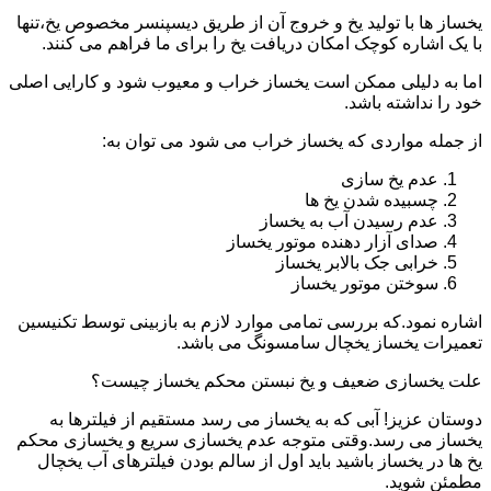
یخساز ها با تولید یخ و خروج آن از طریق دیسپنسر مخصوص یخ،تنها
با یک اشاره کوچک امکان دریافت یخ را برای ما فراهم می کنند.
اما به دلیلی ممکن است یخساز خراب و معیوب شود و کارایی اصلی
خود را نداشته باشد.
از جمله مواردی که یخساز خراب می شود می توان به:
عدم یخ سازی
چسبیده شدن یخ ها
عدم رسیدن آب به یخساز
صدای آزار دهنده موتور یخساز
خرابی جک بالابر یخساز
سوختن موتور یخساز
اشاره نمود.که بررسی تمامی موارد لازم به بازبینی توسط تکنیسین
تعمیرات یخساز یخچال سامسونگ می باشد.
علت یخسازی ضعیف و یخ نبستن محکم یخساز چیست؟
دوستان عزیز! آبی که به یخساز می رسد مستقیم از فیلترها به
یخساز می رسد.وقتی متوجه عدم یخسازی سریع و یخسازی محکم
یخ ها در یخساز باشید باید اول از سالم بودن فیلترهای آب یخچال
مطمئن شوید.