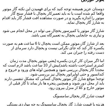
دوستان عزیز همیشه توجه کنید که برای فهمیدن این نکته گاز موتور
واقعا کم شده است یا نه باید تعمیرکار یخچال با فشار سنج گاز
موتور را اندازه بگیرید و در صورت مشاهده افت فشار گاز باید اقدام
به شارژ گاز یخچال نماید.
شارژ گاز موتور یا کمپرسور یخچال می تواند در محل انجام می شود
و نیازی به جابجایی یخچال به تعمیرگاه نمی باشد.
بعد از شارژ گاز،موتور ممکن است یخچال تا 6 ساعت هم به صورت
یکسره کار کند که جای نگرانی نیست و یخچال دارد سرمای از
دست رفته را جبران می کند.
اما اگر میزان کار کردن یکسره (یعنی موتور یخچال مدت زمان
کمتری استراحت داشته باشد)بیش از 10 ساعت باشد لازم است که
مجددا گاز یخچال بررسی شود و همچنین لوله های ورود و خروج و
کندانسور و حتی اواپراتور یخچال نیز بررسی شود.
توجه! موقع شارژ گاز موتور یخچال کسانی که مشکل تنفسی دارند
باید از محل دور شوند و همچنین پنجره ها باز بماند تا گاز قبلی از
موتور خارج و کلا از منزل بیرون رود.
قیمت شارژ گاز یخچال سامسونگ
هزینه یا قیمت شارژ گاز یخچال سامسونگ به چه مواردی بستگی