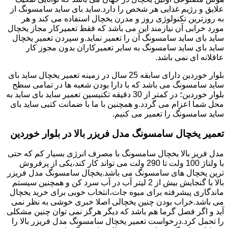
علایق و رژیم غذایی هر شخص را دارد.ساید بای ساید سامسونگ از
به روزترین تکنولوژی روز و مدرن یخچال استفاده می کند و هر
مورد خرابی آن نیازمند این می باشد که فقط تعمیرکار مجاز یخچال
ساید بای ساید سامسونگ آن را تعمیر نماید.و سپردن تعمیر یخچال
ساید بای ساید سامسونگ به سایر تعمیرکاران بدون مجوز کار
عاقلانه ای نمی باشد.
بلوار خوردین دارای سابقه 25 سال در زمینه تعمیر یخچال ساید بای
ساید سامسونگ می باشد که با دارا بودن شعبه ها در تمامی سطح
بلوار خوردین؛ در کمتر از 30 دقیقه تکنیسین تعمیر ساید بای ساید به
محل شما اعزام می گردد.و همچنین با ما با ضمانت کتبی ساید بای
ساید سامسونگ را تعمیر می کنیم.
تعمیر یخچال سامسونگ مدل فریزر بالا در بلوار خوردین
مدل فریز بالا یخچال سامسونگ با مصرف انرژی بسیار کم که حتی
با ولتاژ 100 ولت تا 290 ولت می تواند کار کند،یکی از پرفروش
ترین یخچال های سامسونگ می باشد.یخچال سامسونگ مدل فریزر
بالا با گنجایش بیش از 2 لیتر آب در آب سرد کن و همچنین سیستم
ماندگاری پیشرفته برای میوه جات،انتخاب خوبی برای خرید یخچال
می باشد.خراب بودن چنین یخچالی اصلا خبری خوشی به نظر نمی
آید و اگر فصل گرما هم باشد که دیگر هرگز نمی توان چنین مشکلی
را تحمل کرد.درخواست تعمیر یخچال سامسونگ مدل فریزر بالا را