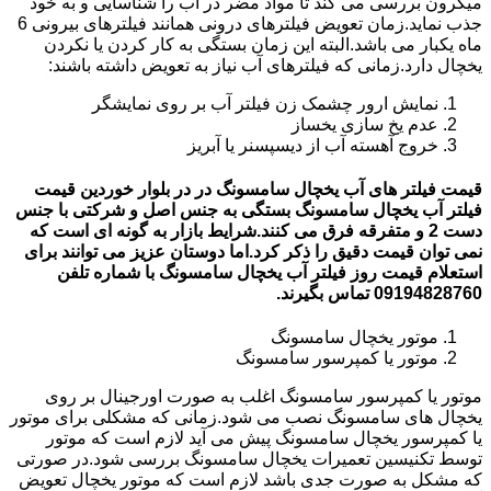
میکرون بررسی می کند تا مواد مضر در آب را شناسایی و به خود
جذب نماید.زمان تعویض فیلترهای درونی همانند فیلترهای بیرونی 6
ماه یکبار می باشد.البته این زمان بستگی به کار کردن یا نکردن
یخچال دارد.زمانی که فیلترهای آب نیاز به تعویض داشته باشند:
نمایش ارور چشمک زن فیلتر آب بر روی نمایشگر
عدم یخ سازی یخساز
خروج آهسته آب از دیسپسنر یا آبریز
قیمت فیلتر های آب یخچال سامسونگ در در بلوار خوردین قیمت
فیلتر آب یخچال سامسونگ بستگی به جنس اصل و شرکتی با جنس
دست 2 و متفرقه فرق می کنند.شرایط بازار به گونه ای است که
نمی توان قیمت دقیق را ذکر کرد.اما دوستان عزیز می توانند برای
استعلام قیمت روز فیلتر آب یخچال سامسونگ با شماره تلفن
09194828760 تماس بگیرند.
موتور یخچال سامسونگ
موتور یا کمپرسور سامسونگ
موتور یا کمپرسور سامسونگ اغلب به صورت اورجینال بر روی
یخچال های سامسونگ نصب می شود.زمانی که مشکلی برای موتور
یا کمپرسور یخچال سامسونگ پیش می آید لازم است که موتور
توسط تکنیسین تعمیرات یخچال سامسونگ بررسی شود.در صورتی
که مشکل به صورت جدی باشد لازم است که موتور یخچال تعویض