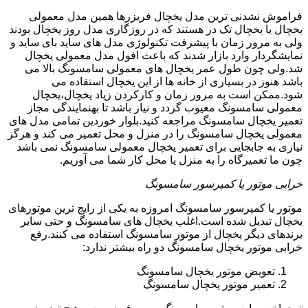
فراموش نشدنی ترین مدل یخچال فریزرها همین مدل معمولی
یخچال یا یخچال تک در هستند که در روزگاری مدل روز یخچال بودند
ولی به مرور زمان با پیشرفت تکنولوژی مدل های ساید بای ساید و
نمایشگردار وارد بازار شدند که باعث افول مدل معمولی یخچال
شد.ولی چون طول عمر یخچال های معمولی سامسونگ بالا می
باشد هنوز در بسیاری از خانه ها از این یخچال استفاده می
شود.ممکن است به مرور زمان و کارکردن زیاد یخچال،یخچال
معمولی سامسونگ معیوب گردد و نیاز باشد تا بهنمایندگی مجاز
تعمیر یخچال سامسونگ مراجعه کنید.بلوار خوردین تمامی مدل های
معمولی یخچال سامسونگ را در منزل و محل تعمیر می کند و هرگز
نیازی به جابجایی برای تعمیر یخچال معمولی سامسونگ نمی باشد
چون ما تعمیرگاه را به منزل یا محل کار شما می آوریم.
خرابی موتور یا کمپرسور سامسونگ
موتور یا کمپرسور سامسونگ امروزه به یکی از رایج ترین موتورهای
یخچال تبدیل شده است.اغلب یخچال های سامسونگ و حتی سایر
برندهای دیگر یخچال از موتور سامسونگ استفاده می کنند.رفع
خرابی موتور یخچال سامسونگ دو راه بیشتر ندارد:
تعویض موتور یخچال سامسونگ
تعمیر موتور یخچال سامسونگ