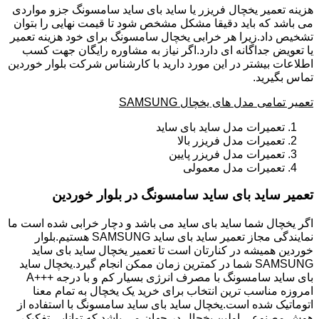
هزینه تعمیر یخچال فریزر یا ساید بای ساید سامسونگ جزو مواردی
می باشد که باید دقیقا مشکل مشخص شود تا قیمت نهایی را بتوان
تشخیص داد.زیرا هر خرابی یخچال سامسونگ برای خود هزینه تعمیر
یا تعویض جداگانه ای دارد.اگر نیاز به مشاوره رایگان جهت کسب
اطلاعات بیشتر در این مورد دارید با کارشناس شرکت بلوار خوردین
تماس بگیرید.
تعمیر تمامی مدل های یخچال SAMSUNG
تعمیرات مدل ساید بای ساید
تعمیرات مدل فریزر بالا
تعمیرات مدل فریزر پایین
تعمیرات مدل معمولی
تعمیر ساید بای ساید سامسونگ در بلوار خوردین
اگر یخچال شما ساید بای ساید می باشد و دچار خرابی شده است ما
نمایندگی مجاز تعمیر ساید بای ساید SAMSUNG هستیم.بلوار
خوردین همیشه در کنارتان است تا تعمیر یخچال ساید بای ساید
SAMSUNG شما در کمترین زمان ممکن انجام گیرد.یخچال ساید
بای ساید سامسونگ با مصرف انرژی بسیار کم و با درجه +++A
امروزه مناسب ترین انتخاب برای خرید یک یخچال به تمام معنا
اتوماتیک شده است.یخچال ساید بای ساید سامسونگ با استفاده از
هوش مصنوعی اولین یخچال در جهان می باشد که توانایی تفکیک