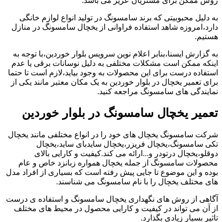
روش ممکن برای مشتریان عزیز می باشد.
به دلیل محبوبیتی که برند سامسونگ در تولید انواع لوازم خانگی
دارد،امروزه شاهد استفاده فراوانی از یخچال سامسونگ در منازل
هستیم.
به گزارش ایسنا،بنابر اعلام نوین سرویس بلوار خوردین،با توجه به
اینکه ممکن است مشکلات مختلفی به دلیل نوسانات برقی یا عدم
استفاده درست برای این محصولات به وجود بیاید،لازم است تا حتما
برای تعمیر یخچال در بلوار خوردین به یک مکان معتبر مانند یکی از
نمایندگی های سامسونگ مراجعه کنید.
تعمیر یخچال سامسونگ در بلوار خوردین
شرکت سامسونگ یخچال های خود را در انواع مختلفی مانند یخچال
تکی سامسونگ،یخچال فریزر،یخچال سایدبای ساید،یخچال
دوقلو،یخچال درتودر و...ارائه می کند.کیفیت و کارایی بالای
محصولات سامسونگ از جمله یخچال همواره زبانزد خاص و عام
بوده و این موضوع تا جایی پیش رفته است که بسیاری از افراد مدل
های مختلف یخچال را با نام سامسونگ می شناسند.
آگاهی از روش های نگهداری یخچال سامسونگ و استفاده ی درست
از آن می تواند در کیفیت و کارایی محصول در محیط های مختلف
تاثیر بسیار زیادی بگذارد.