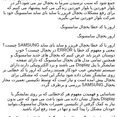
جمع شود که سبب نرسیدن سرما به یخچال نیز می شود.اگر در
بلوار خوردین یا بلوار خوردین زندگی می کنید پیشنهاد می کنیم که
برای رفع مشکلات یخچال فریزر یا ساید بای ساید سامسونگ خود با
شرکت بلوار خوردین تماس بگیرید.
ارور یا کد خطا یخچال سامسونگ
ارور یخچال سامسونگ
ارور یا کد خطا یخچال فریزر و ساید بای ساید SAMSUNG چیست؟
معنی و مفهوم کد خطا یا ERROR در یخچال چیست؟ خوب
دوستان عزیز باید عرض کنیم که یخچال های جدید سامسونگ و
همچنین تمامی مدل های یخچال سامسونگ که دارای صفحه
نمایشگر یا پنل Display می باشند و برد الکترونیکی دارند،دارای
سیستم تشخیص عیب خودکار هستند.زمانی که ارور یا کد خطایی بر
روی نمایشگر نشان داده شود بیانگر این است که مشکلی برای
یخچال پیش آمده است و نیاز است که توسط تکنیسین تعمیرت مجاز
یخچال SAMSUNG بررسی و برطرف گردد.
شناسایی و فهمیدن مفهوم هر کدخطایی که بر روی نمایشگر یا
Display یخچال نشان داده می شود باعث می شود که حتی بدون
نیاز به کمک گرفتن از تکنیسین تعمیرات یخچال سامسونگ،بتوانید
خودتان مشکل را پیدا کنید و تنها در صدد رفع ایراد باشید.