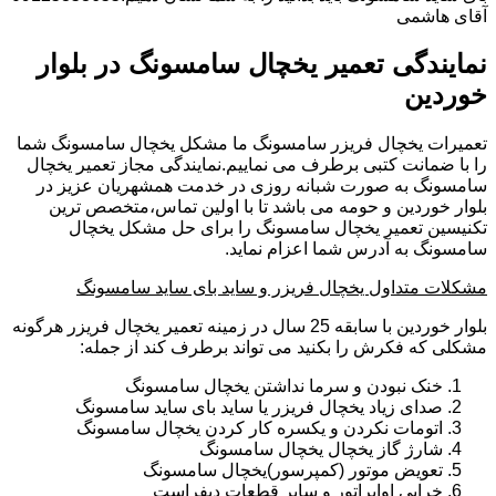
آقای هاشمی
نمایندگی تعمیر یخچال سامسونگ در بلوار
خوردین
تعمیرات یخچال فریزر سامسونگ ما مشکل یخچال سامسونگ شما
را با ضمانت کتبی برطرف می نماییم.نمایندگی مجاز تعمیر یخچال
سامسونگ به صورت شبانه روزی در خدمت همشهریان عزیز در
بلوار خوردین و حومه می باشد تا با اولین تماس،متخصص ترین
تکنیسین تعمیر یخچال سامسونگ را برای حل مشکل یخچال
سامسونگ به آدرس شما اعزام نماید.
مشکلات متداول یخچال فریزر و ساید بای ساید سامسونگ
بلوار خوردین با سابقه 25 سال در زمینه تعمیر یخچال فریزر هرگونه
مشکلی که فکرش را بکنید می تواند برطرف کند از جمله:
خنک نبودن و سرما نداشتن یخچال سامسونگ
صدای زیاد یخچال فریزر یا ساید بای ساید سامسونگ
اتومات نکردن و یکسره کار کردن یخچال سامسونگ
شارژ گاز یخچال یخچال سامسونگ
تعویض موتور (کمپرسور)یخچال سامسونگ
خرابی اواپراتور و سایر قطعات دیفراست