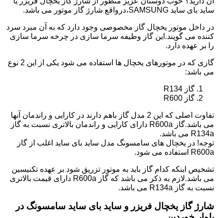
آن دارید؟ خوب دوستان عزیز منظور از شارژ گاز یخچال فریزر یا
ساید بای ساید SAMSUNG،درواقع شارژ گاز موتور می باشد.
در داخل موتور یخچال گاز مخصوصی وجود دارد که به آن مبرد سرد
کننده می گویند.این گاز وظیفه سرما سازی در چرخه سرما سازی
را بر عهده دارد.
گازی که در موتورهای یخچال ها استفاده می شود یکی از این 2 نوع
می باشد:
گاز R134
گاز R600
تفاوت اصلی که این 2 مدل گاز باهم دارند در کارایی و راندمان آنها
می باشد.گاز R600a دارای کارایی و راندمان بالاتری نسبت به گاز
R134a می باشد.
توجه! در یخچال های سامسونگ مدل ساید بای ساید اغلب از گاز
R600a استفاده می شود.
تشخیص اینکه کدام گاز باید به موتور تزریق شود بر عهده تکنیسین
می باشد.لازم به ذکر می باشد که گاز R600a دارای قیمت بالاتری
نسبت به گاز R134a می باشد.
شارژ گاز یخچال فریزر و ساید بای ساید سامسونگ در
بلوار خوردین