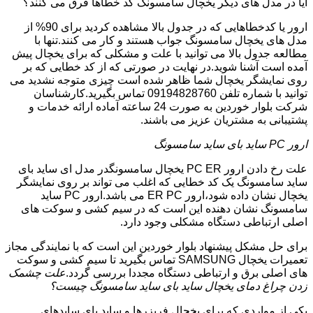
آیا در مدل های دیگر یخچال سامسونگ کد خطاها فرق می کنند؟
ارور یا کدخطاهایی که در جدول بالا مشاهده کردید برای 90% از
مدل های یخچال سامسونگ جواب هستند و کار می کنند.تنها با
مطالعه جدول بالا می توانید با علت و مشکلی که برای یخچال پیش
آمده است آشنا شوید.در نهایت در صورتی که از کد خطایی که بر
روی نمایشگر یخچال شما ظاهر شده است چیزی متوجه نشدید می
توانید با شماره تلفن 09194828760 تماس بگیرید.کارشناسان
شرکت بلوار خوردین به صورت 24 ساعته آماده ارائه خدمات و
پشتیبانی به مشتریان عزیز می باشند.
ارور PC ساید بای ساید سامسونگ
علت رخ دادن ارور PC ER یخچال سامسونگدر مدل ای ساید بای
ساید سامسونگ یک کد خطایی که اغلب می تواند بر روی نمایشگر
یخچال نشان داده شود،ارور ER PC می باشد.ارور PC ساید
سامسونگ نشان دهنده این است که در سیم کشی و سوکت های
اصلی ارتباطی دستگاه مشکلی وجود دارد.
برای حل مشکل پیشنهاد بلوار خوردین این است که با نمایندگی مجاز
تعمیرات یخچال SAMSUNG تماس بگیرید تا سیم کشی و سوکت
های اصلی برق و ارتباطی دستگاه مجددا بررسی گردد.
علت چشمک
زدن چراغ دمای یخچال ساید بای ساید سامسونگ چیست؟
یکی از مواردی که برای یخچال فریزرها و ساید بای سایدهای