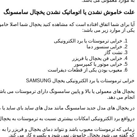
به موارد معمولی می باشد.
علت خاموش نشدن یا اتوماتیک نشدن یخچال سامسونگ
آیا برای شما اتفاق افتاده است که مشاهده کنید یخچال شما اصلا 
یکی از موارد زیر می باشد:
خرابی ترموستات یا برد الکترونیکی
خرابی سنسور دما
نشت گاز
خرابی فن یخچال یا فریزر
خرابی موتور یا کمپرسور
معیوب بودن یکی از قطعات دیفراست
خرابی ترموستات یا برد الکترونیکی یخچال SAMSUNG
یخچال های معمولی یا بالا و پایین سامسونگ دارای ترموستات می با
انجام می دهد.
در یخچال های مدل جدید سامسونگ مانند مدل های ساید بای ساید یا مد
درواقع برد الکترونیکی امکانات بیشتری نسبت به ترموستات به یخچا
زمانی که ترموستات معیوب باشد و نتواند دمای یخچال و فریزر را به
که گفته می شود یخچال خاموش نمی شود و یکسره کار می کند.