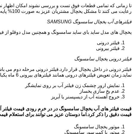
تا زمانی که تمامی قطعات فوق تست و بررسی نشوند امکان اظهار نظر
رعایت می کنند تا مشکل یخچال مشتریان عزیز به صورت 100% پایه ای و دقیق برطرف گردد.
فیلترهای آب یخچال سامسونگ SAMSUNG
یخچال های مدل ساید بای ساید سامسونگ و همچنین مدل دوقلو از فیلتر آب استفاد
فیلتر درونی
فیلتر بیرونی
فیلتر درونی یخچال سامسونگ
فیلتر درونی در داخل یخچال قرار دارد.فیلتر درونی مرحله دوم می ب
نماید.زمان تعویض فیلترهای درونی همانند فیلترهای بیرونی 6 ماه یکبار می باشد.البته این زمان بستگی به کار کردن یا نکردن یخچال دارد.زمانی که فیلترهای آب نیاز به تعویض داشته باشند:
نمایش ارور چشمک زن فیلتر آب بر روی نمایشگر
عدم یخ سازی یخساز
خروج آهسته آب از دیسپسنر یا آبریز
قیمت دقیق را ذکر کرد.اما دوستان عزیز می توانند برای استعلام قیمت روز فیلتر آب
موتور یخچال سامسونگ
موتور یا کمپرسور سامسونگ