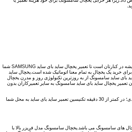
 داد.زیرا هر خرابی یخچال سامسونگ برای خود هزینه تعمیر یا
د.
اگر یخچال شما ساید بای ساید می باشد و دچار خرابی شده است ما نمایندگی مجاز تعمیر ساید بای ساید SAMSUNG هستیم.خرم رودی همیشه در کنارتان است تا تعمیر یخچال ساید بای ساید SAMSUNG شما
نگ با مصرف انرژی بسیار کم و با درجه +++A امروزه مناسب ترین انتخاب برای خرید یک یخچال به تمام معنا اتوماتیک شده است.یخچال ساید
د بای ساید سامسونگ از به روزترین تکنولوژی روز و مدرن یخچال
دن تعمیر یخچال ساید بای ساید سامسونگ به سایر تعمیرکاران بدون
خرم رودی دارای سابقه 25 سال در زمینه تعمیر یخچال ساید بای ساید سامسونگ می باشد که با دارا بودن شعبه ها در تمامی سطح خرم رودی؛ در کمتر از 30 دقیقه تکنیسین تعمیر ساید بای ساید به محل شما
 290 ولت می تواند کار کند،یکی از پرفروش ترین یخچال های سامسونگ می باشد.یخچال سامسونگ مدل فریزر بالا با