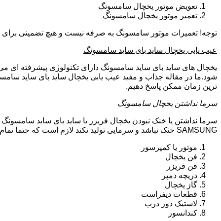
تعویض موتور یخچال سامسونگ
تعمیر موتور یخچال سامسونگ
توجه! تعمیرات موتور سامسونگ به صرفه نیست و هیچ تضمینی برای سا
عیب یابی یخچال ساید بای ساید سامسونگ
یخچال های ساید بای ساید سامسونگ دارای تکنولوژی پیشرفته ای می ب
شود.ما در مقاله جذاب و مفید عیب یابی یخچال ساید بای ساید سامسو
ترین زمان ممکن پاسخ دهیم.
سرما نداشتن یخچال سامسونگ
سرما نداشتن یا خنک نبودن یخچال فریزر یا ساید بای ساید سامسونگ 
SAMSUNG خنک نباشد و سرمایی تولید نکند لازم است که حتما تمام موارد زیر توسط تکنیسین تعمیرات یخچال سامسونگ بررسی گردد:
موتور یا کمپرسور
فن یخچال
فن فریزر
دریچه دمپر
گاز یخچال
قطعات دیفراست
لاستیک دور درب
کندانسور