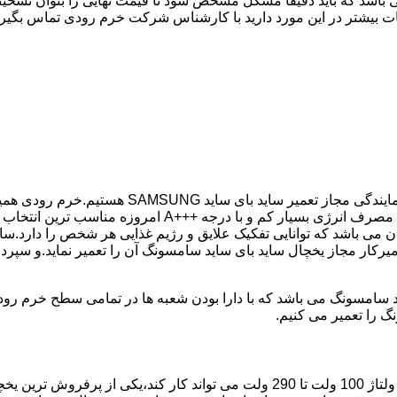
 باشد که باید دقیقا مشکل مشخص شود تا قیمت نهایی را بتوان تشخیص
ات بیشتر در این مورد دارید با کارشناس شرکت خرم رودی تماس بگیری
در کمترین زمان ممکن انجام گیرد.یخچال ساید بای ساید سامسو
می باشد که توانایی تفکیک علایق و رژیم غذایی هر شخص را دارد.سای
میرکار مجاز یخچال ساید بای ساید سامسونگ آن را تعمیر نماید.و سپر
گ را تعمیر می کنیم.
مدل فریز بالا یخچال سامسونگ با مصرف انرژی بسیار کم که حتی با ولتاژ 100 ولت تا