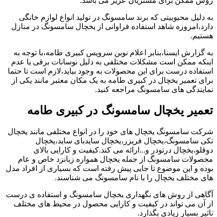
روش ممکن برای مشتریان عزیز می باشد.
به دلیل محبوبیتی که برند سامسونگ در تولید انواع لوازم خانگی
دارد،امروزه شاهد استفاده فراوانی از یخچال سامسونگ در منازل
هستیم.
به گزارش ایسنا،بنابر اعلام نوین سرویس کبیری طامه،با توجه به
اینکه ممکن است مشکلات مختلفی به دلیل نوسانات برقی یا عدم
استفاده درست برای این محصولات به وجود بیاید،لازم است تا حتما
برای تعمیر یخچال در کبیری طامه به یک مکان معتبر مانند یکی از
نمایندگی های سامسونگ مراجعه کنید.
تعمیر یخچال سامسونگ در کبیری طامه
شرکت سامسونگ یخچال های خود را در انواع مختلفی مانند یخچال
تکی سامسونگ،یخچال فریزر،یخچال سایدبای ساید،یخچال
دوقلو،یخچال درتودر و...ارائه می کند.کیفیت و کارایی بالای
محصولات سامسونگ از جمله یخچال همواره زبانزد خاص و عام
بوده و این موضوع تا جایی پیش رفته است که بسیاری از افراد مدل
های مختلف یخچال را با نام سامسونگ می شناسند.
آگاهی از روش های نگهداری یخچال سامسونگ و استفاده ی درست
از آن می تواند در کیفیت و کارایی محصول در محیط های مختلف
تاثیر بسیار زیادی بگذارد.