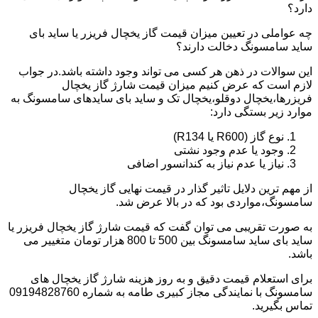
دارد؟
چه عواملی در تعیین میزان قیمت گاز یخچال فریزر یا ساید بای
ساید سامسونگ دخالت دارند؟
این سوالات در ذهن هر کسی می تواند وجود داشته باشد.در جواب
لازم است که عرض کنیم میزان قیمت شارژ گاز یخچال
فریزرها،یخچال دوقلو،یخچال تک و ساید بای سایدهای سامسونگ به
موارد زیر بستگی دارد:
نوع گاز (R600 یا R134)
وجود یا عدم وجود نشتی
نیاز یا عدم نیاز به کندانسور اضافی
از مهم ترین دلایل تاثیر گذار در قیمت نهایی گاز یخچال
سامسونگ،مواردی بود که در بالا عرض شد.
به صورت تقریبی می توان گفت که قیمت شارژ گاز یخچال فریزر یا
ساید بای ساید سامسونگ بین 500 تا 800 هزار تومان متغییر می
باشد.
برای استعلام قیمت دقیق و به روز هزینه شارژ گاز یخچال های
سامسونگ با نمایندگی مجاز کبیری طامه به شماره 09194828760
تماس بگیرید.