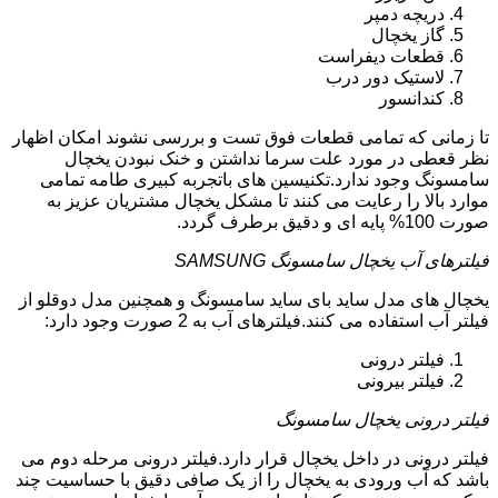
دریچه دمپر
گاز یخچال
قطعات دیفراست
لاستیک دور درب
کندانسور
تا زمانی که تمامی قطعات فوق تست و بررسی نشوند امکان اظهار
نظر قعطی در مورد علت سرما نداشتن و خنک نبودن یخچال
سامسونگ وجود ندارد.تکنیسین های باتجربه کبیری طامه تمامی
موارد بالا را رعایت می کنند تا مشکل یخچال مشتریان عزیز به
صورت 100% پایه ای و دقیق برطرف گردد.
فیلترهای آب یخچال سامسونگ SAMSUNG
یخچال های مدل ساید بای ساید سامسونگ و همچنین مدل دوقلو از
فیلتر آب استفاده می کنند.فیلترهای آب به 2 صورت وجود دارد:
فیلتر درونی
فیلتر بیرونی
فیلتر درونی یخچال سامسونگ
فیلتر درونی در داخل یخچال قرار دارد.فیلتر درونی مرحله دوم می
باشد که آب ورودی به یخچال را از یک صافی دقیق با حساسیت چند