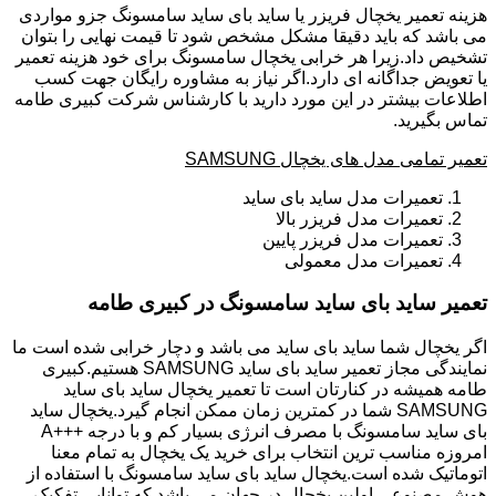
هزینه تعمیر یخچال فریزر یا ساید بای ساید سامسونگ جزو مواردی
می باشد که باید دقیقا مشکل مشخص شود تا قیمت نهایی را بتوان
تشخیص داد.زیرا هر خرابی یخچال سامسونگ برای خود هزینه تعمیر
یا تعویض جداگانه ای دارد.اگر نیاز به مشاوره رایگان جهت کسب
اطلاعات بیشتر در این مورد دارید با کارشناس شرکت کبیری طامه
تماس بگیرید.
تعمیر تمامی مدل های یخچال SAMSUNG
تعمیرات مدل ساید بای ساید
تعمیرات مدل فریزر بالا
تعمیرات مدل فریزر پایین
تعمیرات مدل معمولی
تعمیر ساید بای ساید سامسونگ در کبیری طامه
اگر یخچال شما ساید بای ساید می باشد و دچار خرابی شده است ما
نمایندگی مجاز تعمیر ساید بای ساید SAMSUNG هستیم.کبیری
طامه همیشه در کنارتان است تا تعمیر یخچال ساید بای ساید
SAMSUNG شما در کمترین زمان ممکن انجام گیرد.یخچال ساید
بای ساید سامسونگ با مصرف انرژی بسیار کم و با درجه +++A
امروزه مناسب ترین انتخاب برای خرید یک یخچال به تمام معنا
اتوماتیک شده است.یخچال ساید بای ساید سامسونگ با استفاده از
هوش مصنوعی اولین یخچال در جهان می باشد که توانایی تفکیک