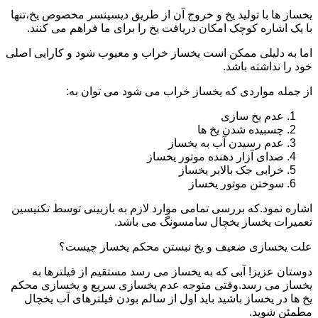
یخساز ها با تولید یخ و خروج آن از طریق دیسپنسر مخصوص یخ،تنها
با یک اشاره کوچک امکان دریافت یخ را برای ما فراهم می کنند.
اما به دلیلی ممکن است یخساز خراب و معیوب شود و کارایی اصلی
خود را نداشته باشد.
از جمله مواردی که یخساز خراب می شود می توان به:
عدم یخ سازی
چسبیده شدن یخ ها
عدم رسیدن آب به یخساز
صدای آزار دهنده موتور یخساز
خرابی جک بالابر یخساز
سوختن موتور یخساز
اشاره نمود.که بررسی تمامی موارد لازم به بازبینی توسط تکنیسین
تعمیرات یخساز یخچال سامسونگ می باشد.
علت یخسازی ضعیف و یخ نبستن محکم یخساز چیست؟
دوستان عزیز! آبی که به یخساز می رسد مستقیم از فیلترها به
یخساز می رسد.وقتی متوجه عدم یخسازی سریع و یخسازی محکم
یخ ها در یخساز باشید باید اول از سالم بودن فیلترهای آب یخچال
مطمئن شوید.