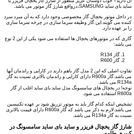
آن دارید؟ خوب دوستان عزیز منظور از شارژ گاز یخچال فریزر یا
ساید بای ساید SAMSUNG،درواقع شارژ گاز موتور می باشد.
در داخل موتور یخچال گاز مخصوصی وجود دارد که به آن مبرد سرد
کننده می گویند.این گاز وظیفه سرما سازی در چرخه سرما سازی
را بر عهده دارد.
گازی که در موتورهای یخچال ها استفاده می شود یکی از این 2 نوع
می باشد:
گاز R134
گاز R600
تفاوت اصلی که این 2 مدل گاز باهم دارند در کارایی و راندمان آنها
می باشد.گاز R600a دارای کارایی و راندمان بالاتری نسبت به گاز
R134a می باشد.
توجه! در یخچال های سامسونگ مدل ساید بای ساید اغلب از گاز
R600a استفاده می شود.
تشخیص اینکه کدام گاز باید به موتور تزریق شود بر عهده تکنیسین
می باشد.لازم به ذکر می باشد که گاز R600a دارای قیمت بالاتری
نسبت به گاز R134a می باشد.
شارژ گاز یخچال فریزر و ساید بای ساید سامسونگ در
کبیری طامه