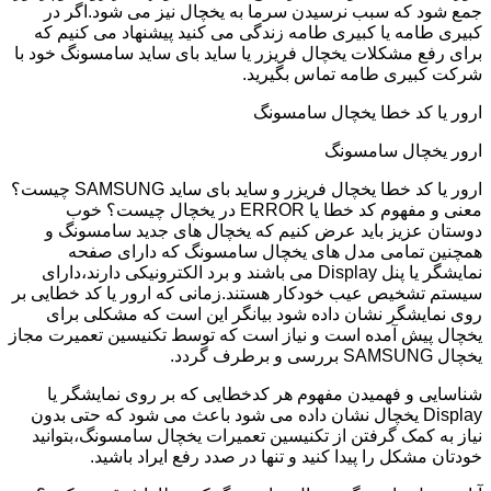
جمع شود که سبب نرسیدن سرما به یخچال نیز می شود.اگر در
کبیری طامه یا کبیری طامه زندگی می کنید پیشنهاد می کنیم که
برای رفع مشکلات یخچال فریزر یا ساید بای ساید سامسونگ خود با
شرکت کبیری طامه تماس بگیرید.
ارور یا کد خطا یخچال سامسونگ
ارور یخچال سامسونگ
ارور یا کد خطا یخچال فریزر و ساید بای ساید SAMSUNG چیست؟
معنی و مفهوم کد خطا یا ERROR در یخچال چیست؟ خوب
دوستان عزیز باید عرض کنیم که یخچال های جدید سامسونگ و
همچنین تمامی مدل های یخچال سامسونگ که دارای صفحه
نمایشگر یا پنل Display می باشند و برد الکترونیکی دارند،دارای
سیستم تشخیص عیب خودکار هستند.زمانی که ارور یا کد خطایی بر
روی نمایشگر نشان داده شود بیانگر این است که مشکلی برای
یخچال پیش آمده است و نیاز است که توسط تکنیسین تعمیرت مجاز
یخچال SAMSUNG بررسی و برطرف گردد.
شناسایی و فهمیدن مفهوم هر کدخطایی که بر روی نمایشگر یا
Display یخچال نشان داده می شود باعث می شود که حتی بدون
نیاز به کمک گرفتن از تکنیسین تعمیرات یخچال سامسونگ،بتوانید
خودتان مشکل را پیدا کنید و تنها در صدد رفع ایراد باشید.