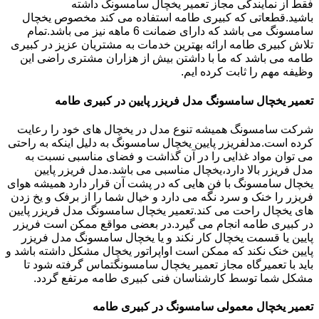
فقط از نمایندگی مجاز تعمیر یخچال سامسونگ داشته
باشید.قطعاتی که کبیری طامه استفاده می کند مخصوص یخچال
سامسونگ می باشد که دارای ضمانت 6 ماهه نیز می باشد.تمام
تلاش کبیری طامه ارائه بهترین خدمات به مشتریان عزیز در کبیری
طامه می باشد که ما با داشتن بیش از هزاران مشتری راضی این
وظیفه مهم را ثابت کرده ایم.
تعمیر یخچال سامسونگ مدل فریزر پایین در کبیری طامه
شرکت سامسونگ همیشه تنوع مدل در یخچال های خود را رعایت
کرده است.مدلفریزر پایین یخچال سامسونگ به دلیل اینکه به راحتی
می توان مواد غذایی را در آن گذاشت و فضای مناسبی نسبت به
مدل فریزر بالا دارد،یخچال مناسبی می باشد.مدل فریزر پایین
یخچال سامسونگ با فن هایی که در پشت آن قرار دارد همیشه هوای
فریزر را خنک و سرد نگه می دارد و خیال شما را از برفک و یخ زدن
های یخچال راحت می کند.تعمیر یخچال سامسونگ مدل فریزر پایین
در کبیری طامه انجام می گیرد.در بعضی مواقع ممکن است فریزر
پایین یا قسمت یخچال کار نکند و یا یخچال سامسونگ مدل فریزر
پایین خنک نکند که ممکن است اواپراتور یخچال مشکل داشته باشد و
باید با تعمیرگاه مجاز تعمیر یخچال سامسونگتماس گرفته شود تا
مشکل شما توسط کارشناسان فنی کبیری طامه مرتفع گردد.
تعمیر یخچال معمولی سامسونگ در کبیری طامه