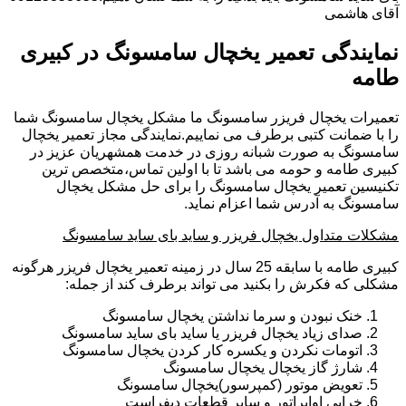
آقای هاشمی
نمایندگی تعمیر یخچال سامسونگ در کبیری
طامه
تعمیرات یخچال فریزر سامسونگ ما مشکل یخچال سامسونگ شما
را با ضمانت کتبی برطرف می نماییم.نمایندگی مجاز تعمیر یخچال
سامسونگ به صورت شبانه روزی در خدمت همشهریان عزیز در
کبیری طامه و حومه می باشد تا با اولین تماس،متخصص ترین
تکنیسین تعمیر یخچال سامسونگ را برای حل مشکل یخچال
سامسونگ به آدرس شما اعزام نماید.
مشکلات متداول یخچال فریزر و ساید بای ساید سامسونگ
کبیری طامه با سابقه 25 سال در زمینه تعمیر یخچال فریزر هرگونه
مشکلی که فکرش را بکنید می تواند برطرف کند از جمله:
خنک نبودن و سرما نداشتن یخچال سامسونگ
صدای زیاد یخچال فریزر یا ساید بای ساید سامسونگ
اتومات نکردن و یکسره کار کردن یخچال سامسونگ
شارژ گاز یخچال یخچال سامسونگ
تعویض موتور (کمپرسور)یخچال سامسونگ
خرابی اواپراتور و سایر قطعات دیفراست