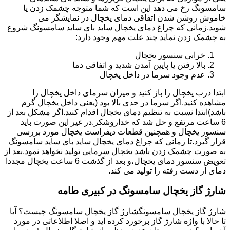
سامسونگ رخ می دهد این است که شما متوجه چشمک زدن یا
خاموش روشن شدن اتفاقی دمای یخچال در نمایشگر می
شوید.زمانی که چراغ دمای یخچال ساید بای ساید سامسونگ شروع
به چشمک زدن نماید چند علت مهم وجود دارد:
خرابی سنسور یخچال
بالا رفتن یا پایین آمدن شدید و اتفاقی دما
عدم وجود سرما در داخل یخچال
ابتدا درب یخچال را باز کنید و میزان سرمای داخل یخچال را
مشاهده کنید.اگر سرما در حدی بالا بود (یعنی داخل یخچال گرم
باشد)ابتدا نسبت به تنظیم دمای یخچال اقدام کنید.اگر مشکل بعد از
6 ساعت مرتفع و حل شد که خداروشکر.در غیر این صورت باید
سنسور یخچال و همچنین قطعات دیفراست یخچال مورد بررسی
قرار گیرد.تا زمانی که چراغ دمای یخچال ساید بای ساید سامسونگ
به صورت چشمک زدن باشد یخچال سرمایی تولید نخواهد نمود.بعد از
تعویض سنسور دمای یخچال،و بعد از گذشت 6 ساعت یخچال مجددا
دمای از دست رفته را تولید می کند.
شارژ گاز یخچال سامسونگ در کبیری طامه
شارژ گاز یخچال سامسونگشارژ گاز یخچال سامسونگ چیست؟ آیا
تا حالا با واژه شارژ گاز برخورد کرده اید و اصلا اطلاعاتی در مورد