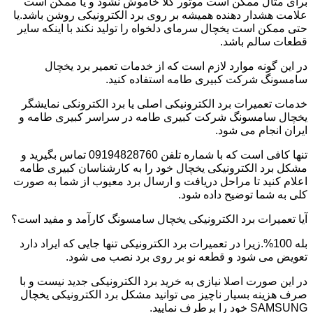
برای مثال ممکن است موتور کلا خاموش نشود و یا ممکن است
علامت هشدار دهنده همیشه بر روی برد الکترونیکی روشن باشد.یا
حتی ممکن است یخچال سرمای دلخواه را تولید نکند با اینکه سایر
قطعات سالم باشد.
در این گونه موارد لازم است که از خدمات تعمیر برد یخچال
سامسونگ شرکت کبیری طامه استفاده کنید.
خدمات تعمیرات برد الکترونیکی اصلی یا برد الکترونکی نمایشگر
یخچال سامسونگ شرکت کبیری طامه در سراسر کبیری طامه و
ایران انجام می شود.
تنها کافی است که با شماره تلفن 09194828760 تماس بگیرید و
مشکل برد الکترونیکی یخچال خود را به کارشناسان کبیری طامه
اعلام کنید تا مراحل دریافت و ارسال برد معیوب از شما به صورت
کلی به شما توضیح داده شود.
آیا تعمیرات برد الکترونیکی یخچال سامسونگ کارآمد و مفید است؟
بله 100%.زیرا در تعمیرات برد الکترونیکی تنها جایی که ایراد دارد
تعویض می شود و قطعه نو بر روی برد نصب می شود.
در این صورت اصلا نیازی به خرید برد الکترونیکی جدید نیست و با
صرف هزینه بسیار ناچیز می توانید مشکل برد الکترونیکی یخچال
SAMSUNG خود را برطرف نمایید.