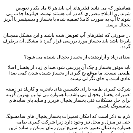
همانطور که می دانید فیلترهای آب باید هر 6 ماه یکبار تعویض
شوند.زیرا املاح مضرری که در آب هستند توسط فیلترها جذب می
شوند تا آب به صورت کاملا تصفیه شده با یخساز و دیسپنسر یا آبریز
یخچال برسد.
در صورتی که فیلترهای آب تعویض شده باشند و این مشکل همچنان
پابرجا باشد باید یخساز مورد بررسی قرار گیرد تا مشکل آن برطرف
گردد.
صدای زیاد و آزاردهنده از یخساز یخچال شنیده می شود؟
باید موتور یخساز و جک آن بررسی شود.صدای زیاد از یخساز اصلا
طبیعی نیست.اما موقع یخ گیری از یخساز شنیده شدن کمی صدا
عادی است و جای نگرانی نیست.
شرکت کبیری طامه دارای تکنیسین های باتجربه و کاربلد در زمینه
تعمیرات یخساز یخچال می باشد.ما همواره می توانیم بهترین گزینه
برای حل مشکلات فنی یخساز یخچال فریزر و ساید بای سایدهای
سامسونگ باشیم.
لازم به ذکر است که امکان تعمیرات یخساز یخچال های سامسونگ
حتی در منزل و محل نیز وجود دارد.زیرا شرکت کبیری طامه
همواره به دنبال تعمیرات در سریع ترین زمان ممکن و ساده ترین