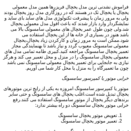
فراموش نشدنی ترین مدل یخچال فریزرها همین مدل معمولی
یخچال یا یخچال تک در هستند که در روزگاری مدل روز یخچال بودند
ولی به مرور زمان با پیشرفت تکنولوژی مدل های ساید بای ساید و
نمایشگردار وارد بازار شدند که باعث افول مدل معمولی یخچال
شد.ولی چون طول عمر یخچال های معمولی سامسونگ بالا می
باشد هنوز در بسیاری از خانه ها از این یخچال استفاده می
شود.ممکن است به مرور زمان و کارکردن زیاد یخچال،یخچال
معمولی سامسونگ معیوب گردد و نیاز باشد تا بهنمایندگی مجاز
تعمیر یخچال سامسونگ مراجعه کنید.کبیری طامه تمامی مدل های
معمولی یخچال سامسونگ را در منزل و محل تعمیر می کند و هرگز
نیازی به جابجایی برای تعمیر یخچال معمولی سامسونگ نمی باشد
چون ما تعمیرگاه را به منزل یا محل کار شما می آوریم.
خرابی موتور یا کمپرسور سامسونگ
موتور یا کمپرسور سامسونگ امروزه به یکی از رایج ترین موتورهای
یخچال تبدیل شده است.اغلب یخچال های سامسونگ و حتی سایر
برندهای دیگر یخچال از موتور سامسونگ استفاده می کنند.رفع
خرابی موتور یخچال سامسونگ دو راه بیشتر ندارد:
تعویض موتور یخچال سامسونگ
تعمیر موتور یخچال سامسونگ