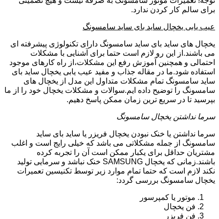
توجه! تعمیرات موتور سامسونگ به صرفه نیست و هیچ تضمینی
برای سالم کار کردن ندارد.
عیب یابی یخچال ساید بای ساید سامسونگ
یخچال های ساید بای ساید سامسونگ دارای تکنولوژی پیشرفته ای
می باشند.از این رو لازم است حتما برای آشنایی با مشکلات
احتمالی و همچنین آموزش رفع این مشکلات،از راه کارهای موجود
استفاده شود.ما در مقاله جذاب و مفید عیب یابی یخچال ساید بای
ساید سامسونگ تمام مشکلات متداول این مدل از یخچال های
سامسونگ را توضیح داده ایم.سوالات و مشکلات یخچال خود را از ما
بپرسید تا در سریع ترین زمان ممکن پاسخ دهیم.
سرما نداشتن یخچال سامسونگ
سرما نداشتن یا خنک نبودن یخچال فریزر یا ساید بای ساید
سامسونگ از جمله مشکلاتی می باشد که خیلی رایج است و اغلب
مشتریان حداقل برای یکبار ممکن است آن را تجربه کرده
باشند.زمانی که یخچال SAMSUNG خنک نباشد و سرمایی تولید
نکند لازم است که حتما تمام موارد زیر توسط تکنیسین تعمیرات
یخچال سامسونگ بررسی گردد:
موتور یا کمپرسور
فن یخچال
فن فریزر