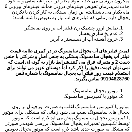
میکرون بررسی می کند تا مواد مضر در آب را شناسایی و به خود
جذب نماید.زمان تعویض فیلترهای درونی همانند فیلترهای بیرونی 6
ماه یکبار می باشد.البته این زمان بستگی به کار کردن یا نکردن
یخچال دارد.زمانی که فیلترهای آب نیاز به تعویض داشته باشند:
نمایش ارور چشمک زن فیلتر آب بر روی نمایشگر
عدم یخ سازی یخساز
خروج آهسته آب از دیسپسنر یا آبریز
قیمت فیلتر های آب یخچال سامسونگ در در کبیری طامه قیمت
فیلتر آب یخچال سامسونگ بستگی به جنس اصل و شرکتی با جنس
دست 2 و متفرقه فرق می کنند.شرایط بازار به گونه ای است که
نمی توان قیمت دقیق را ذکر کرد.اما دوستان عزیز می توانند برای
استعلام قیمت روز فیلتر آب یخچال سامسونگ با شماره تلفن
09194828760 تماس بگیرند.
موتور یخچال سامسونگ
موتور یا کمپرسور سامسونگ
موتور یا کمپرسور سامسونگ اغلب به صورت اورجینال بر روی
یخچال های سامسونگ نصب می شود.زمانی که مشکلی برای موتور
یا کمپرسور یخچال سامسونگ پیش می آید لازم است که موتور
توسط تکنیسین تعمیرات یخچال سامسونگ بررسی شود.در صورتی
که مشکل به صورت جدی باشد لازم است که موتور یخچال تعویض