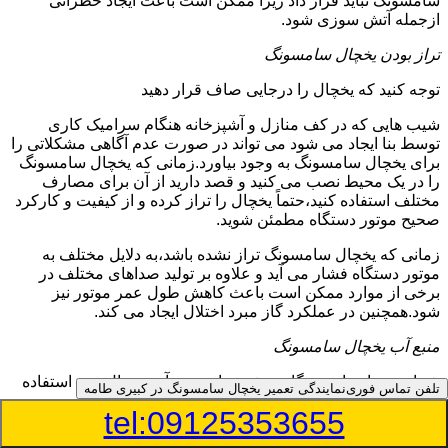
سامسونگ نباید قرار داد زیرا ممکن است باعث ایجاد خطراتی
ازجمله آتش سوزی شود.
تراز بودن یخچال سامسونگ
توجه کنید که یخچال را درجایی صاف قرار دهید
شیب هایی که در کف منازل و آشپزخانه هنگام سرامیک کاری
توسط بنا ایجاد می شود می تواند در صورت عدم آگاهی مشکلاتی را
برای یخچال سامسونگ به وجود بیاورد.زمانی که یخچال سامسونگ
را در یک محیط نصب می کنید و قصد دارید از آن برای مصارف
مختلف استفاده کنید،حتماً یخچال را تراز کرده و از کیفیت و کارکرد
صحیح موتور دستگاه مطمئن شوید.
زمانی که یخچال سامسونگ تراز نشده باشد،به دلایل مختلف به
موتور دستگاه فشار می آید و علاوه بر تولید صداهای مختلف در
برخی از موارد ممکن است باعث کاهش طول عمر موتور نیز
شود.همچنین در عملکرد گاز مبرد اختلال ایجاد می کند.
منبع آب یخچال سامسونگ
شما می توانید از دستگاه تصفیه برای منبع آب یخچال خود استفاده
تلفن تماس فوری
نمایندگی تعمیر یخچال سامسونگ در کبیری طامه
کنید
tel:09125353655
در دفترچه راهنمای یخچال سامسونگ قسمت ویژه ای به منبع آب