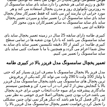
علایق و رژیم غذایی هر شخص را دارد.ساید بای ساید سامسونگ از
به روزترین تکنولوژی روز و مدرن یخچال استفاده می کند و هر
مورد خرابی آن نیازمند این می باشد که فقط تعمیرکار مجاز یخچال
ساید بای ساید سامسونگ آن را تعمیر نماید.و سپردن تعمیر یخچال
ساید بای ساید سامسونگ به سایر تعمیرکاران بدون مجوز کار
عاقلانه ای نمی باشد.
کبیری طامه دارای سابقه 25 سال در زمینه تعمیر یخچال ساید بای
ساید سامسونگ می باشد که با دارا بودن شعبه ها در تمامی سطح
کبیری طامه؛ در کمتر از 30 دقیقه تکنیسین تعمیر ساید بای ساید به
محل شما اعزام می گردد.و همچنین با ما با ضمانت کتبی ساید بای
ساید سامسونگ را تعمیر می کنیم.
تعمیر یخچال سامسونگ مدل فریزر بالا در کبیری طامه
مدل فریز بالا یخچال سامسونگ با مصرف انرژی بسیار کم که حتی
با ولتاژ 100 ولت تا 290 ولت می تواند کار کند،یکی از پرفروش
ترین یخچال های سامسونگ می باشد.یخچال سامسونگ مدل فریزر
بالا با گنجایش بیش از 2 لیتر آب در آب سرد کن و همچنین سیستم
ماندگاری پیشرفته برای میوه جات،انتخاب خوبی برای خرید یخچال
می باشد.خراب بودن چنین یخچالی اصلا خبری خوشی به نظر نمی
آید و اگر فصل گرما هم باشد که دیگر هرگز نمی توان چنین مشکلی
را تحمل کرد.درخواست تعمیر یخچال سامسونگ مدل فریزر بالا را