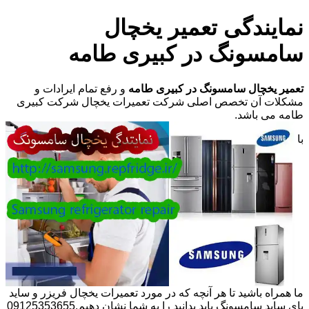
نمایندگی تعمیر یخچال
سامسونگ در کبیری طامه
تعمیر یخچال سامسونگ در کبیری طامه
و رفع تمام ایرادات و
مشکلات آن تخصص اصلی شرکت تعمیرات یخچال شرکت کبیری
طامه می باشد.
با
ما همراه باشید تا هر آنچه که در مورد تعمیرات یخچال فریزر و ساید
بای ساید سامسونگ باید بدانید را به شما نشان دهیم.09125353655