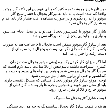
دوستان عزیز همیشه توجه کنید که برای فهمیدن این نکته گاز موتور
واقعا کم شده است یا نه باید تعمیرکار یخچال با فشار سنج گاز
موتور را اندازه بگیرید و در صورت مشاهده افت فشار گاز باید اقدام
به شارژ گاز یخچال نماید.
شارژ گاز موتور یا کمپرسور یخچال می تواند در محل انجام می شود
و نیازی به جابجایی یخچال به تعمیرگاه نمی باشد.
بعد از شارژ گاز،موتور ممکن است یخچال تا 6 ساعت هم به صورت
یکسره کار کند که جای نگرانی نیست و یخچال دارد سرمای از
دست رفته را جبران می کند.
اما اگر میزان کار کردن یکسره (یعنی موتور یخچال مدت زمان
کمتری استراحت داشته باشد)بیش از 10 ساعت باشد لازم است که
مجددا گاز یخچال بررسی شود و همچنین لوله های ورود و خروج و
کندانسور و حتی اواپراتور یخچال نیز بررسی شود.
توجه! موقع شارژ گاز موتور یخچال کسانی که مشکل تنفسی دارند
باید از محل دور شوند و همچنین پنجره ها باز بماند تا گاز قبلی از
موتور خارج و کلا از منزل بیرون رود.
قیمت شارژ گاز یخچال سامسونگ
هزینه یا قیمت شارژ گاز یخچال سامسونگ به چه مواردی بستگی