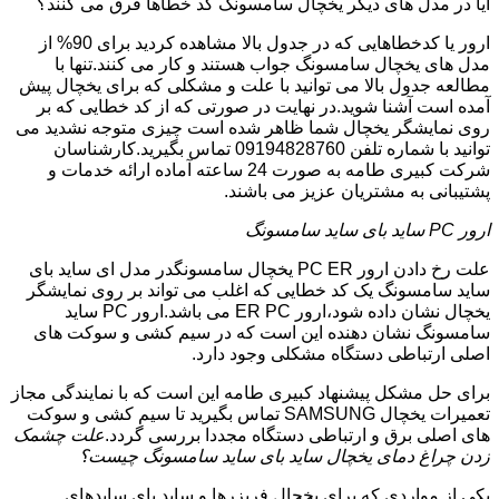
آیا در مدل های دیگر یخچال سامسونگ کد خطاها فرق می کنند؟
ارور یا کدخطاهایی که در جدول بالا مشاهده کردید برای 90% از
مدل های یخچال سامسونگ جواب هستند و کار می کنند.تنها با
مطالعه جدول بالا می توانید با علت و مشکلی که برای یخچال پیش
آمده است آشنا شوید.در نهایت در صورتی که از کد خطایی که بر
روی نمایشگر یخچال شما ظاهر شده است چیزی متوجه نشدید می
توانید با شماره تلفن 09194828760 تماس بگیرید.کارشناسان
شرکت کبیری طامه به صورت 24 ساعته آماده ارائه خدمات و
پشتیبانی به مشتریان عزیز می باشند.
ارور PC ساید بای ساید سامسونگ
علت رخ دادن ارور PC ER یخچال سامسونگدر مدل ای ساید بای
ساید سامسونگ یک کد خطایی که اغلب می تواند بر روی نمایشگر
یخچال نشان داده شود،ارور ER PC می باشد.ارور PC ساید
سامسونگ نشان دهنده این است که در سیم کشی و سوکت های
اصلی ارتباطی دستگاه مشکلی وجود دارد.
برای حل مشکل پیشنهاد کبیری طامه این است که با نمایندگی مجاز
تعمیرات یخچال SAMSUNG تماس بگیرید تا سیم کشی و سوکت
های اصلی برق و ارتباطی دستگاه مجددا بررسی گردد.
علت چشمک
زدن چراغ دمای یخچال ساید بای ساید سامسونگ چیست؟
یکی از مواردی که برای یخچال فریزرها و ساید بای سایدهای