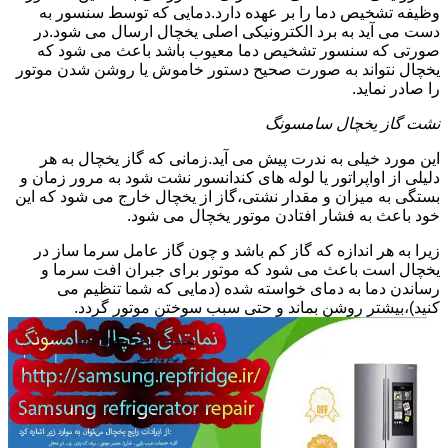
وظیفه تشخیص دما را بر عهده دارد.دمایی که توسط سنسور به
دست می آید به برد الکترونیکی اصلی یخچال ارسال می شود.در
صورتی که سنسور تشخیص دما معیوب باشد باعث می شود که
یخچال نتواند به صورت صحیح دستور خاموش یا روشن شدن موتور
را صادر نماید.
نشت گاز یخچال سامسونگ
این مورد خیلی به ندرت پیش می آید.زمانی که گاز یخچال به هر
دلیلی از اواپراتور یا لوله های کندانسور نشت شود به مرور زمان و
بستگی به میزان و مقدار نشتی،گاز از یخچال خارج می شود که این
خود باعث به فشار افتادن موتور یخچال می شود.
زیرا به هر اندازه که گاز کم باشد و چون گاز عامل سرما ساز در
یخچال است باعث می شود که موتور برای جبران افت سرما و
رساندن دما به دمای خواسته شده (دمایی که شما تنظیم می
کنید)،بیشتر روشن بماند و حتی سبب سوختن موتور گردد.