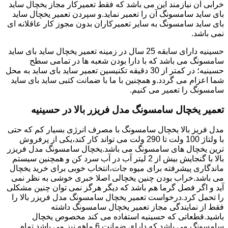
خرابی آن نیازمند این می باشد که فقط تعمیرکار مجاز یخچال ساید
بای ساید سامسونگ آن را تعمیر نماید.و سپردن تعمیر یخچال ساید
بای ساید سامسونگ به سایر تعمیرکاران بدون مجوز کار عاقلانه ای
نمی باشد.
حسینیه دارای سابقه 25 سال در زمینه تعمیر یخچال ساید بای ساید
سامسونگ می باشد که با دارا بودن شعبه ها در تمامی سطح
حسینیه؛ در کمتر از 30 دقیقه تکنیسین تعمیر ساید بای ساید به محل
شما اعزام می گردد.و همچنین با ما با ضمانت کتبی ساید بای ساید
سامسونگ را تعمیر می کنیم.
تعمیر یخچال سامسونگ مدل فریزر بالا در حسینیه
مدل فریز بالا یخچال سامسونگ با مصرف انرژی بسیار کم که حتی
با ولتاژ 100 ولت تا 290 ولت می تواند کار کند،یکی از پرفروش
ترین یخچال های سامسونگ می باشد.یخچال سامسونگ مدل فریزر
بالا با گنجایش بیش از 2 لیتر آب در آب سرد کن و همچنین سیستم
ماندگاری پیشرفته برای میوه جات،انتخاب خوبی برای خرید یخچال
می باشد.خراب بودن چنین یخچالی اصلا خبری خوشی به نظر نمی
آید و اگر فصل گرما هم باشد که دیگر هرگز نمی توان چنین مشکلی
را تحمل کرد.درخواست تعمیر یخچال سامسونگ مدل فریزر بالا را
فقط از نمایندگی مجاز تعمیر یخچال سامسونگ داشته
باشید.قطعاتی که حسینیه استفاده می کند مخصوص یخچال
سامسونگ می باشد که دارای ضمانت 6 ماهه نیز می باشد.تمام