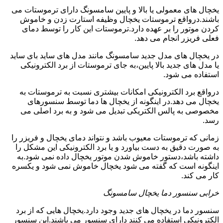
یخچال های معمولی یا بالا و پایین سامسونگ دارای ترموستات می
باشند.درواقع ترموستات یخچال وظیفه استارت زدن و خاموش
کردن موتور را بر عهده دارد.ترموستات این کار را توسط دمای
فعلی فریزر انجام می دهد.
در یخچال های مدل جدید سامسونگ مانند مدل های ساید بای ساید
یا مدل های جدید بالا پایین،به جای ترموستات از برد الکترونیکی
استفاده می شود.
درواقع برد الکترونیکی امکانات بیشتری نسبت به ترموستات به
یخچال می دهد.در اینگونه از یخچال ها دما توسط سنسورهای
مخصوصی به پالس الکتریکی تبدیل می شود و به برد اصلی می
رسد.
زمانی که ترموستات معیوب باشد و نتواند دمای یخچال و فریزر را
به صورت دقیق به دست بیاورد و یا برد الکترونیکی این مشکل را
داشته باشد،دستور خاموش شدن موتور یخچال داده نمی شود.به
اینگونه است که گفته می شود یخچال خاموش نمی شود و یکسره
کار می کند.
خرابی سنسور دما یخچال سامسونگ
سنسور دما در یخچال های جدید وجود دارد.یخچال هایی که از برد
الکترونیکی استفاده می کنند دارای سنسور می باشند.این سنسور