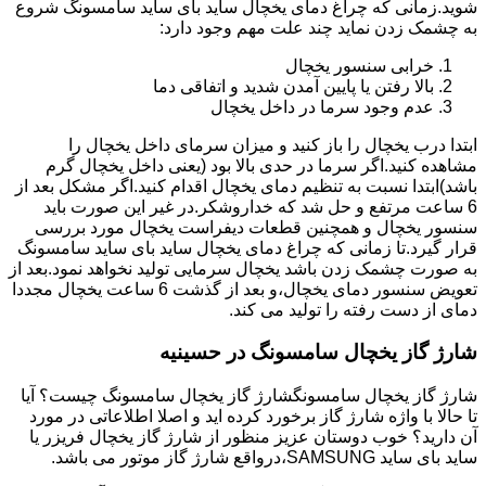
شوید.زمانی که چراغ دمای یخچال ساید بای ساید سامسونگ شروع
به چشمک زدن نماید چند علت مهم وجود دارد:
خرابی سنسور یخچال
بالا رفتن یا پایین آمدن شدید و اتفاقی دما
عدم وجود سرما در داخل یخچال
ابتدا درب یخچال را باز کنید و میزان سرمای داخل یخچال را
مشاهده کنید.اگر سرما در حدی بالا بود (یعنی داخل یخچال گرم
باشد)ابتدا نسبت به تنظیم دمای یخچال اقدام کنید.اگر مشکل بعد از
6 ساعت مرتفع و حل شد که خداروشکر.در غیر این صورت باید
سنسور یخچال و همچنین قطعات دیفراست یخچال مورد بررسی
قرار گیرد.تا زمانی که چراغ دمای یخچال ساید بای ساید سامسونگ
به صورت چشمک زدن باشد یخچال سرمایی تولید نخواهد نمود.بعد از
تعویض سنسور دمای یخچال،و بعد از گذشت 6 ساعت یخچال مجددا
دمای از دست رفته را تولید می کند.
شارژ گاز یخچال سامسونگ در حسینیه
شارژ گاز یخچال سامسونگشارژ گاز یخچال سامسونگ چیست؟ آیا
تا حالا با واژه شارژ گاز برخورد کرده اید و اصلا اطلاعاتی در مورد
آن دارید؟ خوب دوستان عزیز منظور از شارژ گاز یخچال فریزر یا
ساید بای ساید SAMSUNG،درواقع شارژ گاز موتور می باشد.