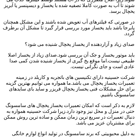
شوند تا آب به صورت کاملا تصفیه شده با یخساز و دیسپنسر یا آبریز
یخچال برسد.
در صورتی که فیلترهای آب تعویض شده باشند و این مشکل همچنان
پابرجا باشد باید یخساز مورد بررسی قرار گیرد تا مشکل آن برطرف
گردد.
صدای زیاد و آزاردهنده از یخساز یخچال شنیده می شود؟
باید موتور یخساز و جک آن بررسی شود.صدای زیاد از یخساز اصلا
طبیعی نیست.اما موقع یخ گیری از یخساز شنیده شدن کمی صدا
عادی است و جای نگرانی نیست.
شرکت حسینیه دارای تکنیسین های باتجربه و کاربلد در زمینه
تعمیرات یخساز یخچال می باشد.ما همواره می توانیم بهترین گزینه
برای حل مشکلات فنی یخساز یخچال فریزر و ساید بای سایدهای
سامسونگ باشیم.
لازم به ذکر است که امکان تعمیرات یخساز یخچال های سامسونگ
حتی در منزل و محل نیز وجود دارد.زیرا شرکت حسینیه همواره به
دنبال تعمیرات در سریع ترین زمان ممکن و ساده ترین روش ممکن
برای مشتریان عزیز می باشد.
به دلیل محبوبیتی که برند سامسونگ در تولید انواع لوازم خانگی