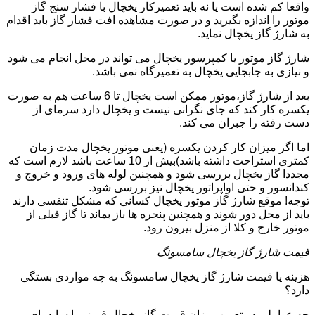
واقعا کم شده است یا نه باید تعمیرکار یخچال با فشار سنج گاز
موتور را اندازه بگیرید و در صورت مشاهده افت فشار گاز باید اقدام
به شارژ گاز یخچال نماید.
شارژ گاز موتور یا کمپرسور یخچال می تواند در محل انجام می شود
و نیازی به جابجایی یخچال به تعمیرگاه نمی باشد.
بعد از شارژ گاز،موتور ممکن است یخچال تا 6 ساعت هم به صورت
یکسره کار کند که جای نگرانی نیست و یخچال دارد سرمای از
دست رفته را جبران می کند.
اما اگر میزان کار کردن یکسره (یعنی موتور یخچال مدت زمان
کمتری استراحت داشته باشد)بیش از 10 ساعت باشد لازم است که
مجددا گاز یخچال بررسی شود و همچنین لوله های ورود و خروج و
کندانسور و حتی اواپراتور یخچال نیز بررسی شود.
توجه! موقع شارژ گاز موتور یخچال کسانی که مشکل تنفسی دارند
باید از محل دور شوند و همچنین پنجره ها باز بماند تا گاز قبلی از
موتور خارج و کلا از منزل بیرون رود.
قیمت شارژ گاز یخچال سامسونگ
هزینه یا قیمت شارژ گاز یخچال سامسونگ به چه مواردی بستگی
دارد؟
چه عواملی در تعیین میزان قیمت گاز یخچال فریزر یا ساید بای