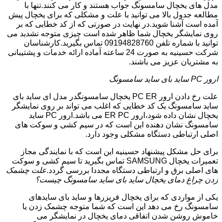
مدل های یخچال سامسونگ جواب هستند و کار می کنند.تنها با
مطالعه جدول بالا می توانید با علت و مشکلی که برای یخچال پیش
آمده است آشنا شوید.در نهایت در صورتی که از کد خطایی که بر
روی نمایشگر یخچال شما ظاهر شده است چیزی متوجه نشدید می
توانید با شماره تلفن 09194828760 تماس بگیرید.کارشناسان
شرکت حسینیه به صورت 24 ساعته آماده ارائه خدمات و پشتیبانی
به مشتریان عزیز می باشند.
ارور PC ساید بای ساید سامسونگ
علت رخ دادن ارور PC ER یخچال سامسونگدر مدل ای ساید بای
ساید سامسونگ یک کد خطایی که اغلب می تواند بر روی نمایشگر
یخچال نشان داده شود،ارور ER PC می باشد.ارور PC ساید
سامسونگ نشان دهنده این است که در سیم کشی و سوکت های
اصلی ارتباطی دستگاه مشکلی وجود دارد.
برای حل مشکل پیشنهاد حسینیه این است که با نمایندگی مجاز
تعمیرات یخچال SAMSUNG تماس بگیرید تا سیم کشی و سوکت
های اصلی برق و ارتباطی دستگاه مجددا بررسی گردد.
علت چشمک
زدن چراغ دمای یخچال ساید بای ساید سامسونگ چیست؟
یکی از مواردی که برای یخچال فریزرها و ساید بای سایدهای
سامسونگ رخ می دهد این است که شما متوجه چشمک زدن یا
خاموش روشن شدن اتفاقی دمای یخچال در نمایشگر می