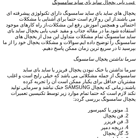
عیب یابی یخچال ساید بای ساید سامسونگ
یخچال های ساید بای ساید سامسونگ دارای تکنولوژی پیشرفته ای
می باشند.از این رو لازم است حتما برای آشنایی با مشکلات
احتمالی و همچنین آموزش رفع این مشکلات،از راه کارهای موجود
استفاده شود.ما در مقاله جذاب و مفید عیب یابی یخچال ساید بای
ساید سامسونگ تمام مشکلات متداول این مدل از یخچال های
سامسونگ را توضیح داده ایم.سوالات و مشکلات یخچال خود را از ما
بپرسید تا در سریع ترین زمان ممکن پاسخ دهیم.
سرما نداشتن یخچال سامسونگ
سرما نداشتن یا خنک نبودن یخچال فریزر یا ساید بای ساید
سامسونگ از جمله مشکلاتی می باشد که خیلی رایج است و اغلب
مشتریان حداقل برای یکبار ممکن است آن را تجربه کرده
باشند.زمانی که یخچال SAMSUNG خنک نباشد و سرمایی تولید
نکند لازم است که حتما تمام موارد زیر توسط تکنیسین تعمیرات
یخچال سامسونگ بررسی گردد:
موتور یا کمپرسور
فن یخچال
فن فریزر
دریچه دمپر
گاز یخچال