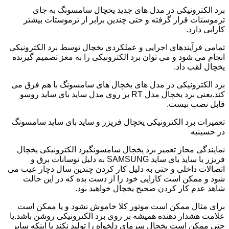
برد الکترونیکی در مدل های جدید یخچال سامسونگ به جای
ترموستات قرار گرفته و حتی چندین برابر از ترموستات بیشتر
کارایی دارد.
تمامی فرآیندهای اجرایی و عملکردی یخچال توسط برد الکترونیکی
انجام می شود و می توان برد الکترونیکی را به مغز تصمیم گیرنده
یخچال لقب داد.
برد الکترونیکی در مدل های یخچال های سامسونگ با هم فرق می
کند.یعنی برد یخچال مدل RT بر روی مدل ساید بای ساید روسو
قابل نصب نیست.
تعمیرات برد الکترونیکی یخچال فریزر و ساید بای ساید سامسونگ
در حسینیه
نمایندگی مجاز تعمیر برد یخچال سامسونگبرد الکترونیکی یخچال
فریزر یا ساید بای ساید SAMSUNG به دلیل نوسانات برق و
اتصالات داخلی و حتی به دلیل کار کردن چندین سال دچار عیب می
شود و ممکن است کارایی خود را از دست بده که در این حالت
شاهد عدم کار کردن صحیح یخچال خواهید بود.
برای مثال ممکن است موتور کلا خاموش نشود و یا ممکن است
علامت هشدار دهنده همیشه بر روی برد الکترونیکی روشن باشد.یا
حتی ممکن است یخچال سرمای دلخواه را تولید نکند با اینکه سایر