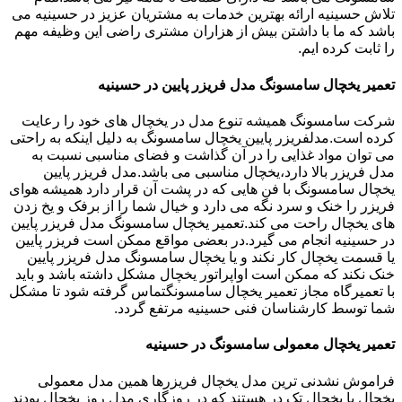
تلاش حسینیه ارائه بهترین خدمات به مشتریان عزیز در حسینیه می
باشد که ما با داشتن بیش از هزاران مشتری راضی این وظیفه مهم
را ثابت کرده ایم.
تعمیر یخچال سامسونگ مدل فریزر پایین در حسینیه
شرکت سامسونگ همیشه تنوع مدل در یخچال های خود را رعایت
کرده است.مدلفریزر پایین یخچال سامسونگ به دلیل اینکه به راحتی
می توان مواد غذایی را در آن گذاشت و فضای مناسبی نسبت به
مدل فریزر بالا دارد،یخچال مناسبی می باشد.مدل فریزر پایین
یخچال سامسونگ با فن هایی که در پشت آن قرار دارد همیشه هوای
فریزر را خنک و سرد نگه می دارد و خیال شما را از برفک و یخ زدن
های یخچال راحت می کند.تعمیر یخچال سامسونگ مدل فریزر پایین
در حسینیه انجام می گیرد.در بعضی مواقع ممکن است فریزر پایین
یا قسمت یخچال کار نکند و یا یخچال سامسونگ مدل فریزر پایین
خنک نکند که ممکن است اواپراتور یخچال مشکل داشته باشد و باید
با تعمیرگاه مجاز تعمیر یخچال سامسونگتماس گرفته شود تا مشکل
شما توسط کارشناسان فنی حسینیه مرتفع گردد.
تعمیر یخچال معمولی سامسونگ در حسینیه
فراموش نشدنی ترین مدل یخچال فریزرها همین مدل معمولی
یخچال یا یخچال تک در هستند که در روزگاری مدل روز یخچال بودند