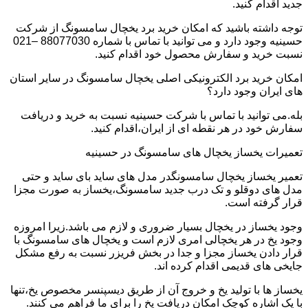
جدید اقدام کنید.
توجه داشته باشید که امکان خرید برد یخچال سامسونگ از شرکت
حسینیه وجود دارد و می توانید با تماس با شماره 88077030 –021
نسبت خرید و سفارش محصول خود اقدام کنید.
امکان خرید برد الکترونیکی اصلی یخچال سامسونگ در سایر استان
های ایران وجود دارد؟
بله.می توانید با تماس با شرکت حسینیه نسبت به خرید و دریافت
سفارش خود در هر نقطه ای از ایران،اقدام کنید.
تعمیرات یخساز یخچال های سامسونگ در حسینیه
تعمیر یخساز یخچال سامسونگدر مدل های ساید بای ساید و حتی
مدل های دوقلو و تک درب جدید سامسونگ،یخساز به صورت مجزا
قرار گرفته است.
وجود یخساز در یخچال بسیار ضروری و لازم می باشد.زیرا امروزه
وجود یخ در هر یخچالی امری لازم است و یخچال های سامسونگ با
قرار دادن یخساز مجزا و جدا در بخش فریزر نسبت به رفع مشکل
جایخی های قدیمی اقدام کرده اند.
یخساز ها با تولید یخ و خروج آن از طریق دیسپنسر مخصوص یخ،تنها
با یک اشاره کوچک امکان دریافت یخ را برای ما فراهم می کنند.