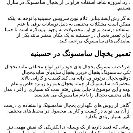
دارد،امروزه شاهد استفاده فراوانی از یخچال سامسونگ در منازل
هستیم.
به گزارش ایسنا،بنابر اعلام نوین سرویس حسینیه،با توجه به اینکه
ممکن است مشکلات مختلفی به دلیل نوسانات برقی یا عدم
استفاده درست برای این محصولات به وجود بیاید،لازم است تا حتما
برای تعمیر یخچال در حسینیه به یک مکان معتبر مانند یکی از
نمایندگی های سامسونگ مراجعه کنید.
تعمیر یخچال سامسونگ در حسینیه
شرکت سامسونگ یخچال های خود را در انواع مختلفی مانند یخچال
تکی سامسونگ،یخچال فریزر،یخچال سایدبای ساید،یخچال
دوقلو،یخچال درتودر و...ارائه می کند.کیفیت و کارایی بالای
محصولات سامسونگ از جمله یخچال همواره زبانزد خاص و عام
بوده و این موضوع تا جایی پیش رفته است که بسیاری از افراد مدل
های مختلف یخچال را با نام سامسونگ می شناسند.
آگاهی از روش های نگهداری یخچال سامسونگ و استفاده ی درست
از آن می تواند در کیفیت و کارایی محصول در محیط های مختلف
تاثیر بسیار زیادی بگذارد.
زمانی که قصد داریم از یک وسیله ی الکتریکی که نقش مهمی نیز
در خانه ایفا می کند استفاده کنیم،حتما باید تمامی اصول ایمنی را