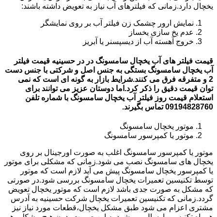
یخچال دارد.زمانی که فیلترهای آب نیاز به تعویض داشته باشند:
نمایش ارور چشمک زن فیلتر آب بر روی نمایشگر
عدم یخ سازی یخساز
خروج آهسته آب از دیسپسنر یا آبریز
قیمت فیلتر های آب یخچال سامسونگ در در حسینیه قیمت فیلتر
آب یخچال سامسونگ بستگی به جنس اصل و شرکتی با جنس دست
2 و متفرقه فرق می کنند.شرایط بازار به گونه ای است که نمی
توان قیمت دقیق را ذکر کرد.اما دوستان عزیز می توانند برای
استعلام قیمت روز فیلتر آب یخچال سامسونگ با شماره تلفن
09194828760 تماس بگیرند.
موتور یخچال سامسونگ
موتور یا کمپرسور سامسونگ
موتور یا کمپرسور سامسونگ اغلب به صورت اورجینال بر روی
یخچال های سامسونگ نصب می شود.زمانی که مشکلی برای موتور
یا کمپرسور یخچال سامسونگ پیش می آید لازم است که موتور
توسط تکنیسین تعمیرات یخچال سامسونگ بررسی شود.در صورتی
که مشکل به صورت جدی باشد لازم است که موتور یخچال تعویض
گردد.زمانی که تکنیسین تعمیرات یخچال شرکت حسینیه به آدرس
مشتری اعزام می شود طبق مشکل یخچال،قطعات مورد نیاز نیز
همراه تکنیسین ارسال می شود.به این صورت بدون هیچ مشکلی هم