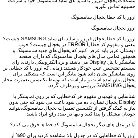
مشکلات یخچال فریزر یا ساید بای ساید سامسونگ خود با شرکت
حسینیه تماس بگیرید.
ارور یا کد خطا یخچال سامسونگ
ارور یخچال سامسونگ
ارور یا کد خطا یخچال فریزر و ساید بای ساید SAMSUNG چیست؟
معنی و مفهوم کد خطا یا ERROR در یخچال چیست؟ خوب
دوستان عزیز باید عرض کنیم که یخچال های جدید سامسونگ و
همچنین تمامی مدل های یخچال سامسونگ که دارای صفحه
نمایشگر یا پنل Display می باشند و برد الکترونیکی دارند،دارای
سیستم تشخیص عیب خودکار هستند.زمانی که ارور یا کد خطایی بر
روی نمایشگر نشان داده شود بیانگر این است که مشکلی برای
یخچال پیش آمده است و نیاز است که توسط تکنیسین تعمیرت مجاز
یخچال SAMSUNG بررسی و برطرف گردد.
شناسایی و فهمیدن مفهوم هر کدخطایی که بر روی نمایشگر یا
Display یخچال نشان داده می شود باعث می شود که حتی بدون
نیاز به کمک گرفتن از تکنیسین تعمیرات یخچال سامسونگ،بتوانید
خودتان مشکل را پیدا کنید و تنها در صدد رفع ایراد باشید.
آیا در مدل های دیگر یخچال سامسونگ کد خطاها فرق می کنند؟
ارور یا کدخطاهایی که در جدول بالا مشاهده کردید برای 90% از