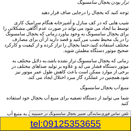
تراز بودن یخچال سامسونگ
توجه کنید که یخچال را درجایی صاف قرار دهید
شیب هایی که در کف منازل و آشپزخانه هنگام سرامیک کاری
توسط بنا ایجاد می شود می تواند در صورت عدم آگاهی مشکلاتی را
برای یخچال سامسونگ به وجود بیاورد.زمانی که یخچال سامسونگ
را در یک محیط نصب می کنید و قصد دارید از آن برای مصارف
مختلف استفاده کنید،حتماً یخچال را تراز کرده و از کیفیت و کارکرد
صحیح موتور دستگاه مطمئن شوید.
زمانی که یخچال سامسونگ تراز نشده باشد،به دلایل مختلف به
موتور دستگاه فشار می آید و علاوه بر تولید صداهای مختلف در
برخی از موارد ممکن است باعث کاهش طول عمر موتور نیز
شود.همچنین در عملکرد گاز مبرد اختلال ایجاد می کند.
منبع آب یخچال سامسونگ
شما می توانید از دستگاه تصفیه برای منبع آب یخچال خود استفاده
کنید
در دفترچه راهنمای یخچال سامسونگ قسمت ویژه ای به منبع آب
تلفن تماس فوری
نمایندگی تعمیر یخچال سامسونگ در حسینیه
آن و راهنمایی لازم در زمینه نصب و استفاده از آن اختصاص داده
tel:09125353655
شده است.برخی از مدل های یخچال سامسونگ دارای منبع آبریز
بوده و آبی خنک را به شما تحویل می دهند.برخی دیگر نیز آب را به