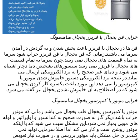
خرابی فن یخچال یا فریزر یخچال سامسونگ
فن ها در یخچال یا فریزر باعث پخش شدن و به گردش در آمدن
سرما می باشند.زمانی که فن یخچال یا فن فریزر خراب شود سرما
به تمام قسمت های یخچال نمی رسد.چون سرما به تمام قسمت
های یخچال یا فریزر نمی رسد سنسورهای تشخیص دما دچار اشتباه
می شوند و دمای غیر صحیح را به برد الکترونیکی ارسال می
نماید.در نتیجه برد الکترونیکی دستور خاموش شدن موتور یا
کمپرسور را نمی دهد.این مورد باعث یکسره کار کردن یخچال می
شود که در اصطلاح به آن خاموش نشدن یخچال نیز گفته می شود.
خرابی موتور یا کمپرسور یخچال سامسونگ
موتور یا کمپرسور یخچال قلب یخچال می باشد.زمانی که موتور
خراب باشد دیگر گاز به صورت صحیح به کندانسور و اواپراتور و لوله
های مویی پمپاژ نمی شود.این مشکل سبب می شود که با اینکه
موتور روشن است و کار می کند اما اصلا سرمایی تولید نمی
کند.برای حل مشکل باید موتور بررسی و در صورت نیاز تعویض