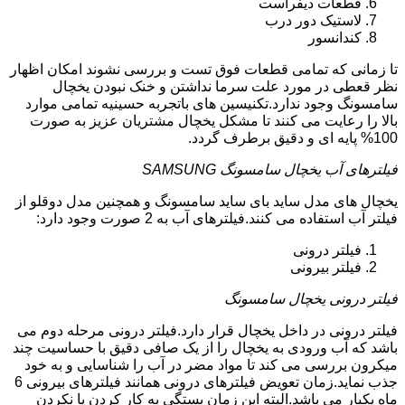
قطعات دیفراست
لاستیک دور درب
کندانسور
تا زمانی که تمامی قطعات فوق تست و بررسی نشوند امکان اظهار
نظر قعطی در مورد علت سرما نداشتن و خنک نبودن یخچال
سامسونگ وجود ندارد.تکنیسین های باتجربه حسینیه تمامی موارد
بالا را رعایت می کنند تا مشکل یخچال مشتریان عزیز به صورت
100% پایه ای و دقیق برطرف گردد.
فیلترهای آب یخچال سامسونگ SAMSUNG
یخچال های مدل ساید بای ساید سامسونگ و همچنین مدل دوقلو از
فیلتر آب استفاده می کنند.فیلترهای آب به 2 صورت وجود دارد:
فیلتر درونی
فیلتر بیرونی
فیلتر درونی یخچال سامسونگ
فیلتر درونی در داخل یخچال قرار دارد.فیلتر درونی مرحله دوم می
باشد که آب ورودی به یخچال را از یک صافی دقیق با حساسیت چند
میکرون بررسی می کند تا مواد مضر در آب را شناسایی و به خود
جذب نماید.زمان تعویض فیلترهای درونی همانند فیلترهای بیرونی 6
ماه یکبار می باشد.البته این زمان بستگی به کار کردن یا نکردن