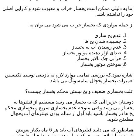
اما به دلیلی ممکن است یخساز خراب و معیوب شود و کارایی اصلی
خود را نداشته باشد.
از جمله مواردی که یخساز خراب می شود می توان به:
عدم یخ سازی
چسبیده شدن یخ ها
عدم رسیدن آب به یخساز
صدای آزار دهنده موتور یخساز
خرابی جک بالابر یخساز
سوختن موتور یخساز
اشاره نمود.که بررسی تمامی موارد لازم به بازبینی توسط تکنیسین
تعمیرات یخساز یخچال سامسونگ می باشد.
علت یخسازی ضعیف و یخ نبستن محکم یخساز چیست؟
دوستان عزیز! آبی که به یخساز می رسد مستقیم از فیلترها به
یخساز می رسد.وقتی متوجه عدم یخسازی سریع و یخسازی محکم
یخ ها در یخساز باشید باید اول از سالم بودن فیلترهای آب یخچال
مطمئن شوید.
همانطور که می دانید فیلترهای آب باید هر 6 ماه یکبار تعویض
شوند.زیرا املاح مضرری که در آب هستند توسط فیلترها جذب می