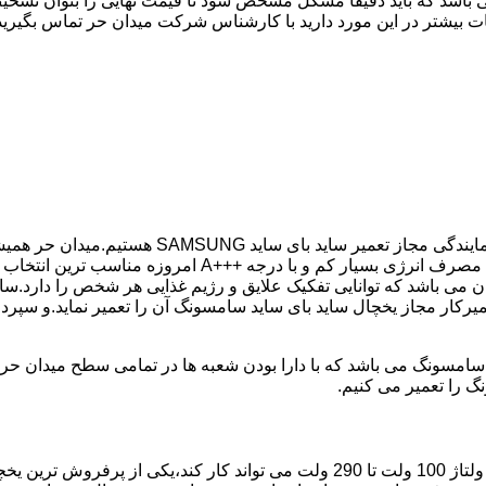
 باشد که باید دقیقا مشکل مشخص شود تا قیمت نهایی را بتوان تشخیص
ت بیشتر در این مورد دارید با کارشناس شرکت میدان حر تماس بگیرید
در کمترین زمان ممکن انجام گیرد.یخچال ساید بای ساید سامسو
می باشد که توانایی تفکیک علایق و رژیم غذایی هر شخص را دارد.سای
میرکار مجاز یخچال ساید بای ساید سامسونگ آن را تعمیر نماید.و سپر
گ را تعمیر می کنیم.
مدل فریز بالا یخچال سامسونگ با مصرف انرژی بسیار کم که حتی با ولتاژ 100 ولت تا