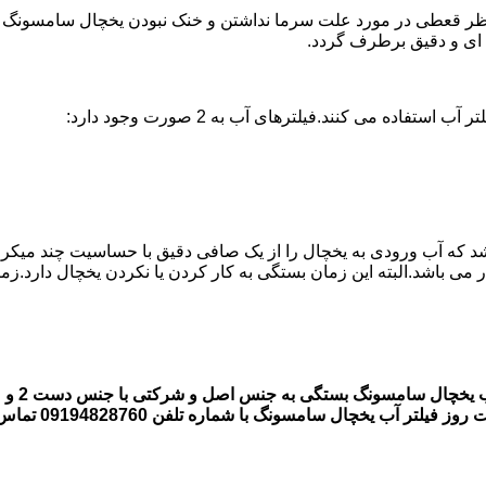
 قعطی در مورد علت سرما نداشتن و خنک نبودن یخچال سامسونگ وجود 
ه می کنند.فیلترهای آب به 2 صورت وجود دارد:
اشد که آب ورودی به یخچال را از یک صافی دقیق با حساسیت چند میکر
قیمت فی
 یخچال سامسونگ با شماره تلفن 09194828760 تماس بگیرند.