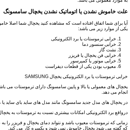
به موارد معمولی می باشد.
علت خاموش نشدن یا اتوماتیک نشدن یخچال سامسونگ
آیا برای شما اتفاق افتاده است که مشاهده کنید یخچال شما اصلا 
یکی از موارد زیر می باشد:
خرابی ترموستات یا برد الکترونیکی
خرابی سنسور دما
نشت گاز
خرابی فن یخچال یا فریزر
خرابی موتور یا کمپرسور
معیوب بودن یکی از قطعات دیفراست
خرابی ترموستات یا برد الکترونیکی یخچال SAMSUNG
یخچال های معمولی یا بالا و پایین سامسونگ دارای ترموستات می با
انجام می دهد.
در یخچال های مدل جدید سامسونگ مانند مدل های ساید بای ساید یا مد
درواقع برد الکترونیکی امکانات بیشتری نسبت به ترموستات به یخچا
زمانی که ترموستات معیوب باشد و نتواند دمای یخچال و فریزر را به
که گفته می شود یخچال خاموش نمی شود و یکسره کار می کند.