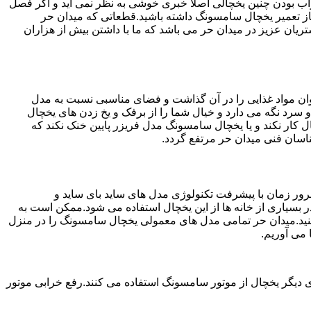
شد.خراب بودن چنین یخچالی اصلا خبری خوشی به نظر نمی آید و اگر فصل
از تعمیر یخچال سامسونگ داشته باشید.قطعاتی که میدان حر
ن حر ارائه بهترین خدمات به مشتریان عزیز در میدان حر می باشد که ما با داشتن بیش از هزاران
ان مواد غذایی را در آن گذاشت و فضای مناسبی نسبت به مدل
 سرد نگه می دارد و خیال شما را از برفک و یخ زدن های یخچال
کار نکند و یا یخچال سامسونگ مدل فریزر پایین خنک نکند که
اسان فنی میدان حر مرتفع گردد.
ور زمان با پیشرفت تکنولوژی مدل های ساید بای ساید و
بسیاری از خانه ها از این یخچال استفاده می شود.ممکن است به
کنید.میدان حر تمامی مدل های معمولی یخچال سامسونگ را در منزل
 می آوریم.
 دیگر یخچال از موتور سامسونگ استفاده می کنند.رفع خرابی موتور