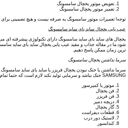
تعویض موتور یخچال سامسونگ
تعمیر موتور یخچال سامسونگ
توجه! تعمیرات موتور سامسونگ به صرفه نیست و هیچ تضمینی برای سا
عیب یابی یخچال ساید بای ساید سامسونگ
یخچال های ساید بای ساید سامسونگ دارای تکنولوژی پیشرفته ای می ب
شود.ما در مقاله جذاب و مفید عیب یابی یخچال ساید بای ساید سامسو
ترین زمان ممکن پاسخ دهیم.
سرما نداشتن یخچال سامسونگ
سرما نداشتن یا خنک نبودن یخچال فریزر یا ساید بای ساید سامسونگ 
SAMSUNG خنک نباشد و سرمایی تولید نکند لازم است که حتما تمام موارد زیر توسط تکنیسین تعمیرات یخچال سامسونگ بررسی گردد:
موتور یا کمپرسور
فن یخچال
فن فریزر
دریچه دمپر
گاز یخچال
قطعات دیفراست
لاستیک دور درب
کندانسور