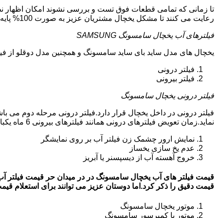
تا زمانی که تمامی قطعات فوق تست و بررسی نشوند امکان اظهار نظر
رعایت می کنند تا مشکل یخچال مشتریان عزیز به صورت 100% پایه ای و دقیق برطرف گردد.
فیلترهای آب یخچال سامسونگ SAMSUNG
یخچال های مدل ساید بای ساید سامسونگ و همچنین مدل دوقلو از فیلتر آب استفاد
فیلتر درونی
فیلتر بیرونی
فیلتر درونی یخچال سامسونگ
فیلتر درونی در داخل یخچال قرار دارد.فیلتر درونی مرحله دوم می ب
نماید.زمان تعویض فیلترهای درونی همانند فیلترهای بیرونی 6 ماه یکبار می باشد.البته این زمان بستگی به کار کردن یا نکردن یخچال دارد.زمانی که فیلترهای آب نیاز به تعویض داشته باشند:
نمایش ارور چشمک زن فیلتر آب بر روی نمایشگر
عدم یخ سازی یخساز
خروج آهسته آب از دیسپسنر یا آبریز
قیمت دقیق را ذکر کرد.اما دوستان عزیز می توانند برای استعلام قیمت روز فیلتر آب
موتور یخچال سامسونگ
موتور یا کمپرسور سامسونگ