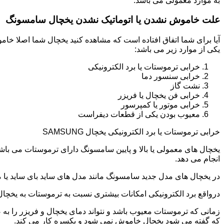
به موارد معمولی می باشد.
علت خاموش نشدن یا اتوماتیک نشدن یخچال سامسونگ
آیا برای شما اتفاق افتاده است که مشاهده کنید یخچال شما اصلا 
یکی از موارد زیر می باشد:
خرابی ترموستات یا برد الکترونیکی
خرابی سنسور دما
نشت گاز
خرابی فن یخچال یا فریزر
خرابی موتور یا کمپرسور
معیوب بودن یکی از قطعات دیفراست
خرابی ترموستات یا برد الکترونیکی یخچال SAMSUNG
یخچال های معمولی یا بالا و پایین سامسونگ دارای ترموستات می با
انجام می دهد.
در یخچال های مدل جدید سامسونگ مانند مدل های ساید بای ساید یا مد
درواقع برد الکترونیکی امکانات بیشتری نسبت به ترموستات به یخچا
زمانی که ترموستات معیوب باشد و نتواند دمای یخچال و فریزر را به
که گفته می شود یخچال خاموش نمی شود و یکسره کار می کند.