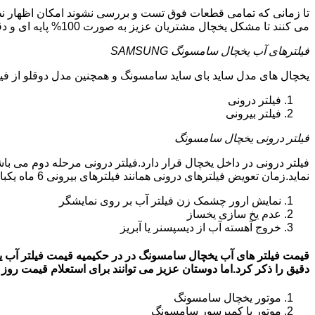
تا زمانی که تمامی قطعات فوق تست و بررسی نشوند امکان اظهار نظر
می کنند تا مشکل یخچال مشتریان عزیز به صورت 100% پایه ای و دقیق برطرف گردد.
فیلترهای آب یخچال سامسونگ SAMSUNG
یخچال های مدل ساید بای ساید سامسونگ و همچنین مدل دوقلو از فیلتر آب استفاد
فیلتر درونی
فیلتر بیرونی
فیلتر درونی یخچال سامسونگ
فیلتر درونی در داخل یخچال قرار دارد.فیلتر درونی مرحله دوم می ب
نماید.زمان تعویض فیلترهای درونی همانند فیلترهای بیرونی 6 ماه یکبار می باشد.البته این زمان بستگی به کار کردن یا نکردن یخچال دارد.زمانی که فیلترهای آب نیاز به تعویض داشته باشند:
نمایش ارور چشمک زن فیلتر آب بر روی نمایشگر
عدم یخ سازی یخساز
خروج آهسته آب از دیسپسنر یا آبریز
دقیق را ذکر کرد.اما دوستان عزیز می توانند برای استعلام قیمت روز فیلتر آب یخچال
موتور یخچال سامسونگ
موتور یا کمپرسور سامسونگ