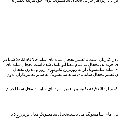
 داد.زیرا هر خرابی یخچال سامسونگ برای خود هزینه تعمیر یا
اگر یخچال شما ساید بای ساید می باشد و دچار خرابی شده است ما نمایندگی مجاز تعمیر ساید بای ساید SAMSUNG هستیم.حکیمیه همیشه در کنارتان است تا تعمیر یخچال ساید بای ساید SAMSUNG شما در
مصرف انرژی بسیار کم و با درجه +++A امروزه مناسب ترین انتخاب برای خرید یک یخچال به تمام معنا اتوماتیک شده است.یخچال ساید بای
ای ساید سامسونگ از به روزترین تکنولوژی روز و مدرن یخچال
دن تعمیر یخچال ساید بای ساید سامسونگ به سایر تعمیرکاران بدون
حکیمیه دارای سابقه 25 سال در زمینه تعمیر یخچال ساید بای ساید سامسونگ می باشد که با دارا بودن شعبه ها در تمامی سطح حکیمیه؛ در کمتر از 30 دقیقه تکنیسین تعمیر ساید بای ساید به محل شما اعزام
 290 ولت می تواند کار کند،یکی از پرفروش ترین یخچال های سامسونگ می باشد.یخچال سامسونگ مدل فریزر بالا با