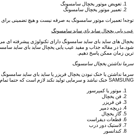
تعویض موتور یخچال سامسونگ
تعمیر موتور یخچال سامسونگ
توجه! تعمیرات موتور سامسونگ به صرفه نیست و هیچ تضمینی برای سا
عیب یابی یخچال ساید بای ساید سامسونگ
یخچال های ساید بای ساید سامسونگ دارای تکنولوژی پیشرفته ای می ب
شود.ما در مقاله جذاب و مفید عیب یابی یخچال ساید بای ساید سامسو
ترین زمان ممکن پاسخ دهیم.
سرما نداشتن یخچال سامسونگ
سرما نداشتن یا خنک نبودن یخچال فریزر یا ساید بای ساید سامسونگ 
SAMSUNG خنک نباشد و سرمایی تولید نکند لازم است که حتما تمام موارد زیر توسط تکنیسین تعمیرات یخچال سامسونگ بررسی گردد:
موتور یا کمپرسور
فن یخچال
فن فریزر
دریچه دمپر
گاز یخچال
قطعات دیفراست
لاستیک دور درب
کندانسور