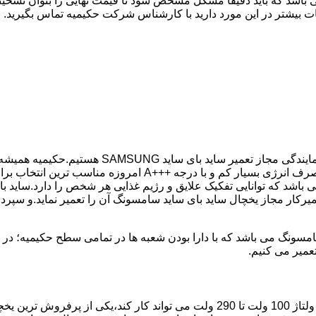
 باشد که باید دقیقا مشکل مشخص شود تا قیمت نهایی را بتوان تشخیص
ت بیشتر در این مورد دارید با کارشناس شرکت حکیمیه تماس بگیرید.
کمترین زمان ممکن انجام گیرد.یخچال ساید بای ساید سامسونگ با 
باشد که توانایی تفکیک علایق و رژیم غذایی هر شخص را دارد.ساید ب
میرکار مجاز یخچال ساید بای ساید سامسونگ آن را تعمیر نماید.و سپر
عمیر می کنیم.
مدل فریز بالا یخچال سامسونگ با مصرف انرژی بسیار کم که حتی با ولتاژ 100 ولت تا