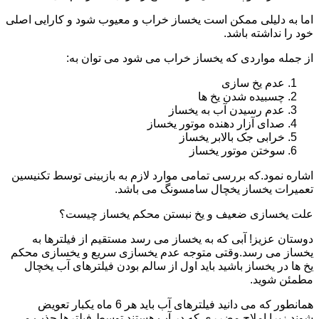
اما به دلیلی ممکن است یخساز خراب و معیوب شود و کارایی اصلی
خود را نداشته باشد.
از جمله مواردی که یخساز خراب می شود می توان به:
عدم یخ سازی
چسبیده شدن یخ ها
عدم رسیدن آب به یخساز
صدای آزار دهنده موتور یخساز
خرابی جک بالابر یخساز
سوختن موتور یخساز
اشاره نمود.که بررسی تمامی موارد لازم به بازبینی توسط تکنیسین
تعمیرات یخساز یخچال سامسونگ می باشد.
علت یخسازی ضعیف و یخ نبستن محکم یخساز چیست؟
دوستان عزیز! آبی که به یخساز می رسد مستقیم از فیلترها به
یخساز می رسد.وقتی متوجه عدم یخسازی سریع و یخسازی محکم
یخ ها در یخساز باشید باید اول از سالم بودن فیلترهای آب یخچال
مطمئن شوید.
همانطور که می دانید فیلترهای آب باید هر 6 ماه یکبار تعویض
شوند.زیرا املاح مضرری که در آب هستند توسط فیلترها جذب می