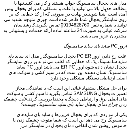
مدل های یخچال سامسونگ جواب هستند و کار می کنند.تنها با
مطالعه جدول بالا می توانید با علت و مشکلی که برای یخچال پیش
آمده است آشنا شوید.در نهایت در صورتی که از کد خطایی که بر
روی نمایشگر یخچال شما ظاهر شده است چیزی متوجه نشدید می
توانید با شماره تلفن 09194828760 تماس بگیرید.کارشناسان
شرکت غیاثی به صورت 24 ساعته آماده ارائه خدمات و پشتیبانی به
مشتریان عزیز می باشند.
ارور PC ساید بای ساید سامسونگ
علت رخ دادن ارور PC ER یخچال سامسونگدر مدل ای ساید بای
ساید سامسونگ یک کد خطایی که اغلب می تواند بر روی نمایشگر
یخچال نشان داده شود،ارور ER PC می باشد.ارور PC ساید
سامسونگ نشان دهنده این است که در سیم کشی و سوکت های
اصلی ارتباطی دستگاه مشکلی وجود دارد.
برای حل مشکل پیشنهاد غیاثی این است که با نمایندگی مجاز
تعمیرات یخچال SAMSUNG تماس بگیرید تا سیم کشی و سوکت
های اصلی برق و ارتباطی دستگاه مجددا بررسی گردد.
علت چشمک
زدن چراغ دمای یخچال ساید بای ساید سامسونگ چیست؟
یکی از مواردی که برای یخچال فریزرها و ساید بای سایدهای
سامسونگ رخ می دهد این است که شما متوجه چشمک زدن یا
خاموش روشن شدن اتفاقی دمای یخچال در نمایشگر می