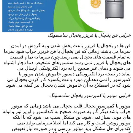
خرابی فن یخچال یا فریزر یخچال سامسونگ
فن ها در یخچال یا فریزر باعث پخش شدن و به گردش در آمدن
سرما می باشند.زمانی که فن یخچال یا فن فریزر خراب شود سرما
به تمام قسمت های یخچال نمی رسد.چون سرما به تمام قسمت
های یخچال یا فریزر نمی رسد سنسورهای تشخیص دما دچار اشتباه
می شوند و دمای غیر صحیح را به برد الکترونیکی ارسال می
نماید.در نتیجه برد الکترونیکی دستور خاموش شدن موتور یا
کمپرسور را نمی دهد.این مورد باعث یکسره کار کردن یخچال می
شود که در اصطلاح به آن خاموش نشدن یخچال نیز گفته می شود.
خرابی موتور یا کمپرسور یخچال سامسونگ
موتور یا کمپرسور یخچال قلب یخچال می باشد.زمانی که موتور
خراب باشد دیگر گاز به صورت صحیح به کندانسور و اواپراتور و لوله
های مویی پمپاژ نمی شود.این مشکل سبب می شود که با اینکه
موتور روشن است و کار می کند اما اصلا سرمایی تولید نمی
کند.برای حل مشکل باید موتور بررسی و در صورت نیاز تعویض