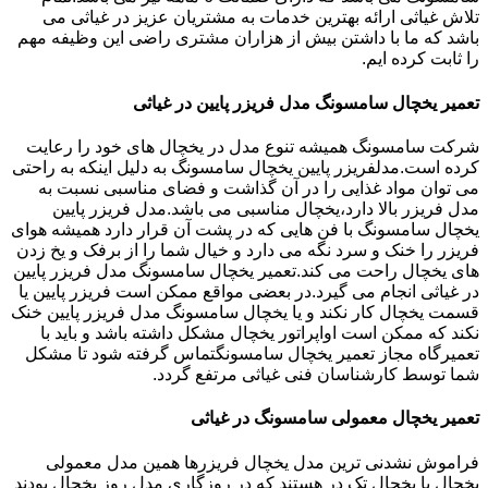
تلاش غیاثی ارائه بهترین خدمات به مشتریان عزیز در غیاثی می
باشد که ما با داشتن بیش از هزاران مشتری راضی این وظیفه مهم
را ثابت کرده ایم.
تعمیر یخچال سامسونگ مدل فریزر پایین در غیاثی
شرکت سامسونگ همیشه تنوع مدل در یخچال های خود را رعایت
کرده است.مدلفریزر پایین یخچال سامسونگ به دلیل اینکه به راحتی
می توان مواد غذایی را در آن گذاشت و فضای مناسبی نسبت به
مدل فریزر بالا دارد،یخچال مناسبی می باشد.مدل فریزر پایین
یخچال سامسونگ با فن هایی که در پشت آن قرار دارد همیشه هوای
فریزر را خنک و سرد نگه می دارد و خیال شما را از برفک و یخ زدن
های یخچال راحت می کند.تعمیر یخچال سامسونگ مدل فریزر پایین
در غیاثی انجام می گیرد.در بعضی مواقع ممکن است فریزر پایین یا
قسمت یخچال کار نکند و یا یخچال سامسونگ مدل فریزر پایین خنک
نکند که ممکن است اواپراتور یخچال مشکل داشته باشد و باید با
تعمیرگاه مجاز تعمیر یخچال سامسونگتماس گرفته شود تا مشکل
شما توسط کارشناسان فنی غیاثی مرتفع گردد.
تعمیر یخچال معمولی سامسونگ در غیاثی
فراموش نشدنی ترین مدل یخچال فریزرها همین مدل معمولی
یخچال یا یخچال تک در هستند که در روزگاری مدل روز یخچال بودند