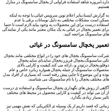
دارد،امروزه شاهد استفاده فراوانی از یخچال سامسونگ در منازل
هستیم.
به گزارش ایسنا،بنابر اعلام نوین سرویس غیاثی،با توجه به اینکه
ممکن است مشکلات مختلفی به دلیل نوسانات برقی یا عدم
استفاده درست برای این محصولات به وجود بیاید،لازم است تا حتما
برای تعمیر یخچال در غیاثی به یک مکان معتبر مانند یکی از نمایندگی
های سامسونگ مراجعه کنید.
تعمیر یخچال سامسونگ در غیاثی
شرکت سامسونگ یخچال های خود را در انواع مختلفی مانند یخچال
تکی سامسونگ،یخچال فریزر،یخچال سایدبای ساید،یخچال
دوقلو،یخچال درتودر و...ارائه می کند.کیفیت و کارایی بالای
محصولات سامسونگ از جمله یخچال همواره زبانزد خاص و عام
بوده و این موضوع تا جایی پیش رفته است که بسیاری از افراد مدل
های مختلف یخچال را با نام سامسونگ می شناسند.
آگاهی از روش های نگهداری یخچال سامسونگ و استفاده ی درست
از آن می تواند در کیفیت و کارایی محصول در محیط های مختلف
تاثیر بسیار زیادی بگذارد.
زمانی که قصد داریم از یک وسیله ی الکتریکی که نقش مهمی نیز
در خانه ایفا می کند استفاده کنیم،حتما باید تمامی اصول ایمنی را