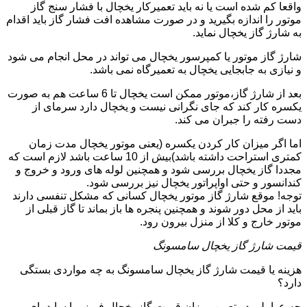
واقعا کم شده است یا نه باید تعمیرکار یخچال با فشار سنج گاز
موتور را اندازه بگیرید و در صورت مشاهده افت فشار گاز باید اقدام
به شارژ گاز یخچال نماید.
شارژ گاز موتور یا کمپرسور یخچال می تواند در محل انجام می شود
و نیازی به جابجایی یخچال به تعمیرگاه نمی باشد.
بعد از شارژ گاز،موتور ممکن است یخچال تا 6 ساعت هم به صورت
یکسره کار کند که جای نگرانی نیست و یخچال دارد سرمای از
دست رفته را جبران می کند.
اما اگر میزان کار کردن یکسره (یعنی موتور یخچال مدت زمان
کمتری استراحت داشته باشد)بیش از 10 ساعت باشد لازم است که
مجددا گاز یخچال بررسی شود و همچنین لوله های ورود و خروج و
کندانسور و حتی اواپراتور یخچال نیز بررسی شود.
توجه! موقع شارژ گاز موتور یخچال کسانی که مشکل تنفسی دارند
باید از محل دور شوند و همچنین پنجره ها باز بماند تا گاز قبلی از
موتور خارج و کلا از منزل بیرون رود.
قیمت شارژ گاز یخچال سامسونگ
هزینه یا قیمت شارژ گاز یخچال سامسونگ به چه مواردی بستگی
دارد؟
چه عواملی در تعیین میزان قیمت گاز یخچال فریزر یا ساید بای