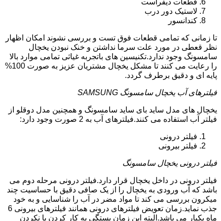
قطعات دیفراست
لاستیک دور درب
کندانسور
تا زمانی که تمامی قطعات فوق تست و بررسی نشوند امکان اظهار
نظر قعطی در مورد علت سرما نداشتن و خنک نبودن یخچال
سامسونگ وجود ندارد.تکنیسین های باتجربه غیاثی تمامی موارد بالا
را رعایت می کنند تا مشکل یخچال مشتریان عزیز به صورت 100%
پایه ای و دقیق برطرف گردد.
فیلترهای آب یخچال سامسونگ SAMSUNG
یخچال های مدل ساید بای ساید سامسونگ و همچنین مدل دوقلو از
فیلتر آب استفاده می کنند.فیلترهای آب به 2 صورت وجود دارد:
فیلتر درونی
فیلتر بیرونی
فیلتر درونی یخچال سامسونگ
فیلتر درونی در داخل یخچال قرار دارد.فیلتر درونی مرحله دوم می
باشد که آب ورودی به یخچال را از یک صافی دقیق با حساسیت چند
میکرون بررسی می کند تا مواد مضر در آب را شناسایی و به خود
جذب نماید.زمان تعویض فیلترهای درونی همانند فیلترهای بیرونی 6
ماه یکبار می باشد.البته این زمان بستگی به کار کردن یا نکردن