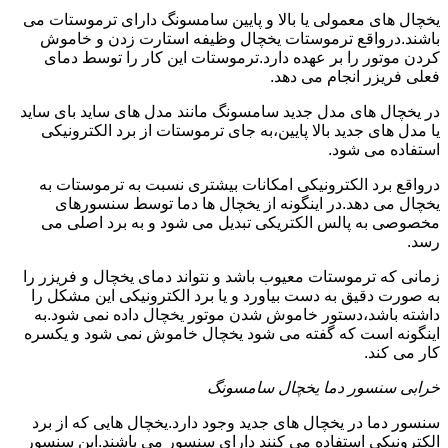
یخچال های معمولی یا بالا و پایین سامسونگ دارای ترموستات می
باشند.درواقع ترموستات یخچال وظیفه استارت زدن و خاموش
کردن موتور را بر عهده دارد.ترموستات این کار را توسط دمای
فعلی فریزر انجام می دهد.
در یخچال های مدل جدید سامسونگ مانند مدل های ساید بای ساید
یا مدل های جدید بالا پایین،به جای ترموستات از برد الکترونیکی
استفاده می شود.
درواقع برد الکترونیکی امکانات بیشتری نسبت به ترموستات به
یخچال می دهد.در اینگونه از یخچال ها دما توسط سنسورهای
مخصوصی به پالس الکتریکی تبدیل می شود و به برد اصلی می
رسد.
زمانی که ترموستات معیوب باشد و نتواند دمای یخچال و فریزر را
به صورت دقیق به دست بیاورد و یا برد الکترونیکی این مشکل را
داشته باشد،دستور خاموش شدن موتور یخچال داده نمی شود.به
اینگونه است که گفته می شود یخچال خاموش نمی شود و یکسره
کار می کند.
خرابی سنسور دما یخچال سامسونگ
سنسور دما در یخچال های جدید وجود دارد.یخچال هایی که از برد
الکترونیکی استفاده می کنند دارای سنسور می باشند.این سنسور