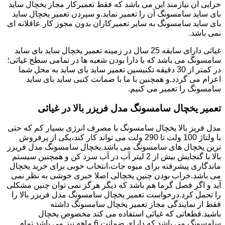
خرابی آن نیازمند این می باشد که فقط تعمیرکار مجاز یخچال ساید
بای ساید سامسونگ آن را تعمیر نماید.و سپردن تعمیر یخچال ساید
بای ساید سامسونگ به سایر تعمیرکاران بدون مجوز کار عاقلانه ای
نمی باشد.
غیاثی دارای سابقه 25 سال در زمینه تعمیر یخچال ساید بای ساید
سامسونگ می باشد که با دارا بودن شعبه ها در تمامی سطح غیاثی؛
در کمتر از 30 دقیقه تکنیسین تعمیر ساید بای ساید به محل شما
اعزام می گردد.و همچنین با ما با ضمانت کتبی ساید بای ساید
سامسونگ را تعمیر می کنیم.
تعمیر یخچال سامسونگ مدل فریزر بالا در غیاثی
مدل فریز بالا یخچال سامسونگ با مصرف انرژی بسیار کم که حتی
با ولتاژ 100 ولت تا 290 ولت می تواند کار کند،یکی از پرفروش
ترین یخچال های سامسونگ می باشد.یخچال سامسونگ مدل فریزر
بالا با گنجایش بیش از 2 لیتر آب در آب سرد کن و همچنین سیستم
ماندگاری پیشرفته برای میوه جات،انتخاب خوبی برای خرید یخچال
می باشد.خراب بودن چنین یخچالی اصلا خبری خوشی به نظر نمی
آید و اگر فصل گرما هم باشد که دیگر هرگز نمی توان چنین مشکلی
را تحمل کرد.درخواست تعمیر یخچال سامسونگ مدل فریزر بالا را
فقط از نمایندگی مجاز تعمیر یخچال سامسونگ داشته
باشید.قطعاتی که غیاثی استفاده می کند مخصوص یخچال
سامسونگ می باشد که دارای ضمانت 6 ماهه نیز می باشد.تمام