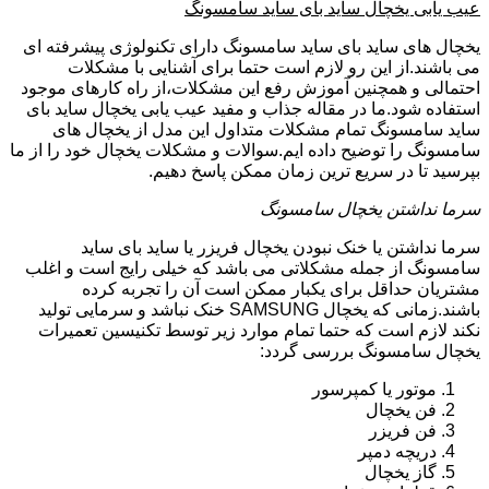
عیب یابی یخچال ساید بای ساید سامسونگ
یخچال های ساید بای ساید سامسونگ دارای تکنولوژی پیشرفته ای
می باشند.از این رو لازم است حتما برای آشنایی با مشکلات
احتمالی و همچنین آموزش رفع این مشکلات،از راه کارهای موجود
استفاده شود.ما در مقاله جذاب و مفید عیب یابی یخچال ساید بای
ساید سامسونگ تمام مشکلات متداول این مدل از یخچال های
سامسونگ را توضیح داده ایم.سوالات و مشکلات یخچال خود را از ما
بپرسید تا در سریع ترین زمان ممکن پاسخ دهیم.
سرما نداشتن یخچال سامسونگ
سرما نداشتن یا خنک نبودن یخچال فریزر یا ساید بای ساید
سامسونگ از جمله مشکلاتی می باشد که خیلی رایج است و اغلب
مشتریان حداقل برای یکبار ممکن است آن را تجربه کرده
باشند.زمانی که یخچال SAMSUNG خنک نباشد و سرمایی تولید
نکند لازم است که حتما تمام موارد زیر توسط تکنیسین تعمیرات
یخچال سامسونگ بررسی گردد:
موتور یا کمپرسور
فن یخچال
فن فریزر
دریچه دمپر
گاز یخچال