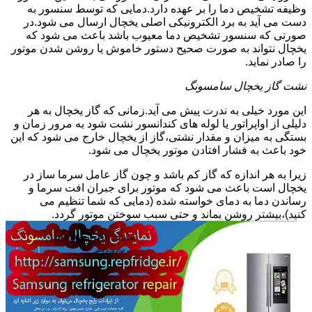
وظیفه تشخیص دما را بر عهده دارد.دمایی که توسط سنسور به
دست می آید به برد الکترونیکی اصلی یخچال ارسال می شود.در
صورتی که سنسور تشخیص دما معیوب باشد باعث می شود که
یخچال نتواند به صورت صحیح دستور خاموش یا روشن شدن موتور
را صادر نماید.
نشت گاز یخچال سامسونگ
این مورد خیلی به ندرت پیش می آید.زمانی که گاز یخچال به هر
دلیلی از اواپراتور یا لوله های کندانسور نشت شود به مرور زمان و
بستگی به میزان و مقدار نشتی،گاز از یخچال خارج می شود که این
خود باعث به فشار افتادن موتور یخچال می شود.
زیرا به هر اندازه که گاز کم باشد و چون گاز عامل سرما ساز در
یخچال است باعث می شود که موتور برای جبران افت سرما و
رساندن دما به دمای خواسته شده (دمایی که شما تنظیم می
کنید)،بیشتر روشن بماند و حتی سبب سوختن موتور گردد.