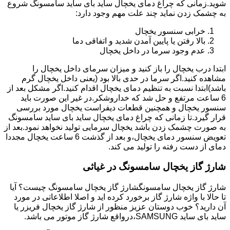
شوید.زمانی که چراغ دمای یخچال ساید بای ساید سامسونگ شروع
به چشمک زدن نماید چند علت مهم وجود دارد:
خرابی سنسور یخچال
بالا رفتن یا پایین آمدن شدید و اتفاقی دما
عدم وجود سرما در داخل یخچال
ابتدا درب یخچال را باز کنید و میزان سرمای داخل یخچال را
مشاهده کنید.اگر سرما در حدی بالا بود (یعنی داخل یخچال گرم
باشد)ابتدا نسبت به تنظیم دمای یخچال اقدام کنید.اگر مشکل بعد از
6 ساعت مرتفع و حل شد که خداروشکر.در غیر این صورت باید
سنسور یخچال و همچنین قطعات دیفراست یخچال مورد بررسی
قرار گیرد.تا زمانی که چراغ دمای یخچال ساید بای ساید سامسونگ
به صورت چشمک زدن باشد یخچال سرمایی تولید نخواهد نمود.بعد از
تعویض سنسور دمای یخچال،و بعد از گذشت 6 ساعت یخچال مجددا
دمای از دست رفته را تولید می کند.
شارژ گاز یخچال سامسونگ در غیاثی
شارژ گاز یخچال سامسونگشارژ گاز یخچال سامسونگ چیست؟ آیا
تا حالا با واژه شارژ گاز برخورد کرده اید و اصلا اطلاعاتی در مورد
آن دارید؟ خوب دوستان عزیز منظور از شارژ گاز یخچال فریزر یا
ساید بای ساید SAMSUNG،درواقع شارژ گاز موتور می باشد.