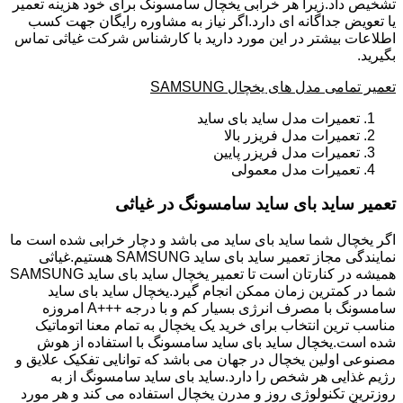
تشخیص داد.زیرا هر خرابی یخچال سامسونگ برای خود هزینه تعمیر
یا تعویض جداگانه ای دارد.اگر نیاز به مشاوره رایگان جهت کسب
اطلاعات بیشتر در این مورد دارید با کارشناس شرکت غیاثی تماس
بگیرید.
تعمیر تمامی مدل های یخچال SAMSUNG
تعمیرات مدل ساید بای ساید
تعمیرات مدل فریزر بالا
تعمیرات مدل فریزر پایین
تعمیرات مدل معمولی
تعمیر ساید بای ساید سامسونگ در غیاثی
اگر یخچال شما ساید بای ساید می باشد و دچار خرابی شده است ما
نمایندگی مجاز تعمیر ساید بای ساید SAMSUNG هستیم.غیاثی
همیشه در کنارتان است تا تعمیر یخچال ساید بای ساید SAMSUNG
شما در کمترین زمان ممکن انجام گیرد.یخچال ساید بای ساید
سامسونگ با مصرف انرژی بسیار کم و با درجه +++A امروزه
مناسب ترین انتخاب برای خرید یک یخچال به تمام معنا اتوماتیک
شده است.یخچال ساید بای ساید سامسونگ با استفاده از هوش
مصنوعی اولین یخچال در جهان می باشد که توانایی تفکیک علایق و
رژیم غذایی هر شخص را دارد.ساید بای ساید سامسونگ از به
روزترین تکنولوژی روز و مدرن یخچال استفاده می کند و هر مورد