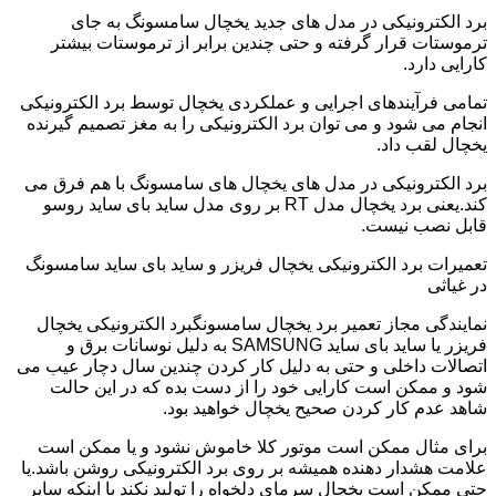
برد الکترونیکی در مدل های جدید یخچال سامسونگ به جای
ترموستات قرار گرفته و حتی چندین برابر از ترموستات بیشتر
کارایی دارد.
تمامی فرآیندهای اجرایی و عملکردی یخچال توسط برد الکترونیکی
انجام می شود و می توان برد الکترونیکی را به مغز تصمیم گیرنده
یخچال لقب داد.
برد الکترونیکی در مدل های یخچال های سامسونگ با هم فرق می
کند.یعنی برد یخچال مدل RT بر روی مدل ساید بای ساید روسو
قابل نصب نیست.
تعمیرات برد الکترونیکی یخچال فریزر و ساید بای ساید سامسونگ
در غیاثی
نمایندگی مجاز تعمیر برد یخچال سامسونگبرد الکترونیکی یخچال
فریزر یا ساید بای ساید SAMSUNG به دلیل نوسانات برق و
اتصالات داخلی و حتی به دلیل کار کردن چندین سال دچار عیب می
شود و ممکن است کارایی خود را از دست بده که در این حالت
شاهد عدم کار کردن صحیح یخچال خواهید بود.
برای مثال ممکن است موتور کلا خاموش نشود و یا ممکن است
علامت هشدار دهنده همیشه بر روی برد الکترونیکی روشن باشد.یا
حتی ممکن است یخچال سرمای دلخواه را تولید نکند با اینکه سایر