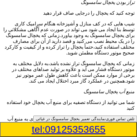
تراز بودن یخچال سامسونگ
توجه کنید که یخچال را درجایی صاف قرار دهید
شیب هایی که در کف منازل و آشپزخانه هنگام سرامیک کاری
توسط بنا ایجاد می شود می تواند در صورت عدم آگاهی مشکلاتی را
برای یخچال سامسونگ به وجود بیاورد.زمانی که یخچال سامسونگ
را در یک محیط نصب می کنید و قصد دارید از آن برای مصارف
مختلف استفاده کنید،حتماً یخچال را تراز کرده و از کیفیت و کارکرد
صحیح موتور دستگاه مطمئن شوید.
زمانی که یخچال سامسونگ تراز نشده باشد،به دلایل مختلف به
موتور دستگاه فشار می آید و علاوه بر تولید صداهای مختلف در
برخی از موارد ممکن است باعث کاهش طول عمر موتور نیز
شود.همچنین در عملکرد گاز مبرد اختلال ایجاد می کند.
منبع آب یخچال سامسونگ
شما می توانید از دستگاه تصفیه برای منبع آب یخچال خود استفاده
کنید
در دفترچه راهنمای یخچال سامسونگ قسمت ویژه ای به منبع آب
تلفن تماس فوری
نمایندگی تعمیر یخچال سامسونگ در غیاثی
آن و راهنمایی لازم در زمینه نصب و استفاده از آن اختصاص داده
tel:09125353655
شده است.برخی از مدل های یخچال سامسونگ دارای منبع آبریز
بوده و آبی خنک را به شما تحویل می دهند.برخی دیگر نیز آب را به