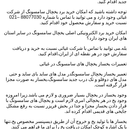
جدید اقدام کنید.
توجه داشته باشید که امکان خرید برد یخچال سامسونگ از شرکت
غیاثی وجود دارد و می توانید با تماس با شماره 88077030 –021
نسبت خرید و سفارش محصول خود اقدام کنید.
امکان خرید برد الکترونیکی اصلی یخچال سامسونگ در سایر استان
های ایران وجود دارد؟
بله.می توانید با تماس با شرکت غیاثی نسبت به خرید و دریافت
سفارش خود در هر نقطه ای از ایران،اقدام کنید.
تعمیرات یخساز یخچال های سامسونگ در غیاثی
تعمیر یخساز یخچال سامسونگدر مدل های ساید بای ساید و حتی
مدل های دوقلو و تک درب جدید سامسونگ،یخساز به صورت مجزا
قرار گرفته است.
وجود یخساز در یخچال بسیار ضروری و لازم می باشد.زیرا امروزه
وجود یخ در هر یخچالی امری لازم است و یخچال های سامسونگ با
قرار دادن یخساز مجزا و جدا در بخش فریزر نسبت به رفع مشکل
جایخی های قدیمی اقدام کرده اند.
یخساز ها با تولید یخ و خروج آن از طریق دیسپنسر مخصوص یخ،تنها
با یک اشاره کوچک امکان دریافت یخ را برای ما فراهم می کنند.