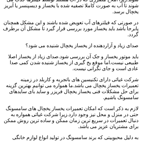
شوند تا آب به صورت کاملا تصفیه شده با یخساز و دیسپنسر یا آبریز
یخچال برسد.
در صورتی که فیلترهای آب تعویض شده باشند و این مشکل همچنان
پابرجا باشد باید یخساز مورد بررسی قرار گیرد تا مشکل آن برطرف
گردد.
صدای زیاد و آزاردهنده از یخساز یخچال شنیده می شود؟
باید موتور یخساز و جک آن بررسی شود.صدای زیاد از یخساز اصلا
طبیعی نیست.اما موقع یخ گیری از یخساز شنیده شدن کمی صدا
عادی است و جای نگرانی نیست.
شرکت غیاثی دارای تکنیسین های باتجربه و کاربلد در زمینه
تعمیرات یخساز یخچال می باشد.ما همواره می توانیم بهترین گزینه
برای حل مشکلات فنی یخساز یخچال فریزر و ساید بای سایدهای
سامسونگ باشیم.
لازم به ذکر است که امکان تعمیرات یخساز یخچال های سامسونگ
حتی در منزل و محل نیز وجود دارد.زیرا شرکت غیاثی همواره به
دنبال تعمیرات در سریع ترین زمان ممکن و ساده ترین روش ممکن
برای مشتریان عزیز می باشد.
به دلیل محبوبیتی که برند سامسونگ در تولید انواع لوازم خانگی