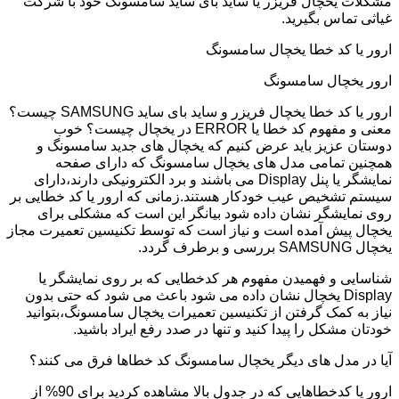
مشکلات یخچال فریزر یا ساید بای ساید سامسونگ خود با شرکت
غیاثی تماس بگیرید.
ارور یا کد خطا یخچال سامسونگ
ارور یخچال سامسونگ
ارور یا کد خطا یخچال فریزر و ساید بای ساید SAMSUNG چیست؟
معنی و مفهوم کد خطا یا ERROR در یخچال چیست؟ خوب
دوستان عزیز باید عرض کنیم که یخچال های جدید سامسونگ و
همچنین تمامی مدل های یخچال سامسونگ که دارای صفحه
نمایشگر یا پنل Display می باشند و برد الکترونیکی دارند،دارای
سیستم تشخیص عیب خودکار هستند.زمانی که ارور یا کد خطایی بر
روی نمایشگر نشان داده شود بیانگر این است که مشکلی برای
یخچال پیش آمده است و نیاز است که توسط تکنیسین تعمیرت مجاز
یخچال SAMSUNG بررسی و برطرف گردد.
شناسایی و فهمیدن مفهوم هر کدخطایی که بر روی نمایشگر یا
Display یخچال نشان داده می شود باعث می شود که حتی بدون
نیاز به کمک گرفتن از تکنیسین تعمیرات یخچال سامسونگ،بتوانید
خودتان مشکل را پیدا کنید و تنها در صدد رفع ایراد باشید.
آیا در مدل های دیگر یخچال سامسونگ کد خطاها فرق می کنند؟
ارور یا کدخطاهایی که در جدول بالا مشاهده کردید برای 90% از