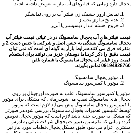
یخچال دارد.زمانی که فیلترهای آب نیاز به تعویض داشته باشند:
نمایش ارور چشمک زن فیلتر آب بر روی نمایشگر
عدم یخ سازی یخساز
خروج آهسته آب از دیسپسنر یا آبریز
قیمت فیلتر های آب یخچال سامسونگ در در غیاثی قیمت فیلتر آب
یخچال سامسونگ بستگی به جنس اصل و شرکتی با جنس دست 2 و
متفرقه فرق می کنند.شرایط بازار به گونه ای است که نمی توان
قیمت دقیق را ذکر کرد.اما دوستان عزیز می توانند برای استعلام
قیمت روز فیلتر آب یخچال سامسونگ با شماره تلفن
09194828760 تماس بگیرند.
موتور یخچال سامسونگ
موتور یا کمپرسور سامسونگ
موتور یا کمپرسور سامسونگ اغلب به صورت اورجینال بر روی
یخچال های سامسونگ نصب می شود.زمانی که مشکلی برای موتور
یا کمپرسور یخچال سامسونگ پیش می آید لازم است که موتور
توسط تکنیسین تعمیرات یخچال سامسونگ بررسی شود.در صورتی
که مشکل به صورت جدی باشد لازم است که موتور یخچال تعویض
گردد.زمانی که تکنیسین تعمیرات یخچال شرکت غیاثی به آدرس
مشتری اعزام می شود طبق مشکل یخچال،قطعات مورد نیاز نیز
همراه تکنیسین ارسال می شود.به این صورت بدون هیچ مشکلی هم