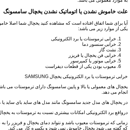
به موارد معمولی می باشد.
علت خاموش نشدن یا اتوماتیک نشدن یخچال سامسونگ
آیا برای شما اتفاق افتاده است که مشاهده کنید یخچال شما اصلا 
یکی از موارد زیر می باشد:
خرابی ترموستات یا برد الکترونیکی
خرابی سنسور دما
نشت گاز
خرابی فن یخچال یا فریزر
خرابی موتور یا کمپرسور
معیوب بودن یکی از قطعات دیفراست
خرابی ترموستات یا برد الکترونیکی یخچال SAMSUNG
یخچال های معمولی یا بالا و پایین سامسونگ دارای ترموستات می با
انجام می دهد.
در یخچال های مدل جدید سامسونگ مانند مدل های ساید بای ساید یا مد
درواقع برد الکترونیکی امکانات بیشتری نسبت به ترموستات به یخچا
زمانی که ترموستات معیوب باشد و نتواند دمای یخچال و فریزر را به
که گفته می شود یخچال خاموش نمی شود و یکسره کار می کند.