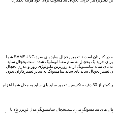
 داد.زیرا هر خرابی یخچال سامسونگ برای خود هزینه تعمیر یا
اگر یخچال شما ساید بای ساید می باشد و دچار خرابی شده است ما نمایندگی مجاز تعمیر ساید بای ساید SAMSUNG هستیم.فروزش همیشه در کنارتان است تا تعمیر یخچال ساید بای ساید SAMSUNG شما
نگ با مصرف انرژی بسیار کم و با درجه +++A امروزه مناسب ترین انتخاب برای خرید یک یخچال به تمام معنا اتوماتیک شده است.یخچال ساید
د بای ساید سامسونگ از به روزترین تکنولوژی روز و مدرن یخچال
دن تعمیر یخچال ساید بای ساید سامسونگ به سایر تعمیرکاران بدون
فروزش دارای سابقه 25 سال در زمینه تعمیر یخچال ساید بای ساید سامسونگ می باشد که با دارا بودن شعبه ها در تمامی سطح فروزش؛ در کمتر از 30 دقیقه تکنیسین تعمیر ساید بای ساید به محل شما اعزام
 290 ولت می تواند کار کند،یکی از پرفروش ترین یخچال های سامسونگ می باشد.یخچال سامسونگ مدل فریزر بالا با