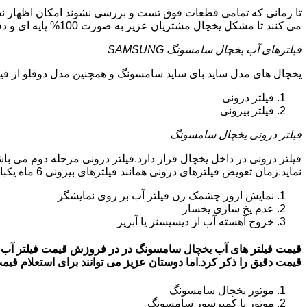
تا زمانی که تمامی قطعات فوق تست و بررسی نشوند امکان اظهار نظ
می کنند تا مشکل یخچال مشتریان عزیز به صورت 100% پایه ای و دقیق برطرف گردد.
فیلترهای آب یخچال سامسونگ SAMSUNG
یخچال های مدل ساید بای ساید سامسونگ و همچنین مدل دوقلو از فیلتر آب استفاد
فیلتر درونی
فیلتر بیرونی
فیلتر درونی یخچال سامسونگ
فیلتر درونی در داخل یخچال قرار دارد.فیلتر درونی مرحله دوم می ب
نماید.زمان تعویض فیلترهای درونی همانند فیلترهای بیرونی 6 ماه یکبار می باشد.البته این زمان بستگی به کار کردن یا نکردن یخچال دارد.زمانی که فیلترهای آب نیاز به تعویض داشته باشند:
نمایش ارور چشمک زن فیلتر آب بر روی نمایشگر
عدم یخ سازی یخساز
خروج آهسته آب از دیسپسنر یا آبریز
قیمت دقیق را ذکر کرد.اما دوستان عزیز می توانند برای استعلام قیمت روز فیلتر آب
موتور یخچال سامسونگ
موتور یا کمپرسور سامسونگ