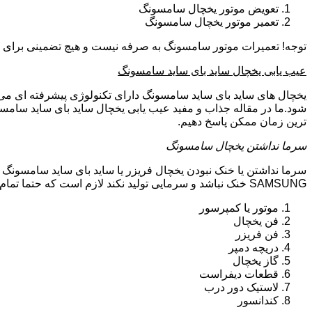
تعویض موتور یخچال سامسونگ
تعمیر موتور یخچال سامسونگ
توجه! تعمیرات موتور سامسونگ به صرفه نیست و هیچ تضمینی برای سا
عیب یابی یخچال ساید بای ساید سامسونگ
یخچال های ساید بای ساید سامسونگ دارای تکنولوژی پیشرفته ای می ب
شود.ما در مقاله جذاب و مفید عیب یابی یخچال ساید بای ساید سامسو
ترین زمان ممکن پاسخ دهیم.
سرما نداشتن یخچال سامسونگ
سرما نداشتن یا خنک نبودن یخچال فریزر یا ساید بای ساید سامسونگ 
SAMSUNG خنک نباشد و سرمایی تولید نکند لازم است که حتما تمام موارد زیر توسط تکنیسین تعمیرات یخچال سامسونگ بررسی گردد:
موتور یا کمپرسور
فن یخچال
فن فریزر
دریچه دمپر
گاز یخچال
قطعات دیفراست
لاستیک دور درب
کندانسور